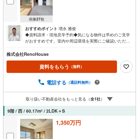
画像
27
枚
おすすめポイント
増永 雅俊
◆資料請求・現地見学予約◆気になる物件は早めのご見学
がおすすめです。室内や周辺環境を実際にご確認いただけ
ます。住宅ローンや資金計画のご相談も承ります。◎資料
請求は24時間受付中！お気軽にお問い合わせください。◎
株式会社RenoHouse
内覧希望の方は、【室内・現地を見学する】ボタンから日
程を指定して予約！土日祝日のご案内はもちろんOK！（9:
資料をもらう
（無料）
00～18:00）◎他の気になる物件もまとめてご案内できま
す！お急ぎの方は、直接ご連絡頂けるとスムーズにご案内
電話する
（通話料無料）
できます♪理想のマイホーム探しをチームリノハウスが親
切・丁寧にサポートします。
取り扱い不動産会社をもっと見る（
全
1
社
）
9階 / 西 / 60.17m
/ 2LDK＋S
2
1,350万円