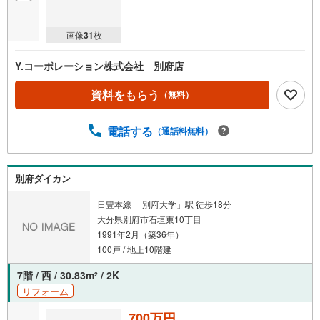
画像
31
枚
Y.コーポレーション株式会社 別府店
資料をもらう
（無料）
電話する
（通話料無料）
別府ダイカン
日豊本線 「別府大学」駅 徒歩18分
大分県別府市石垣東10丁目
1991年2月（築36年）
100戸 / 地上10階建
7階 / 西 / 30.83m
/ 2K
2
リフォーム
700万円