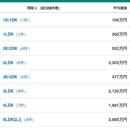
間取り（該当物件数）
平均価格
1K/1DK
（
1
件）
100万円
1LDK
（
1
件）
260万円
2K/2DK
（
4
件）
552万円
2LDK
（
6
件）
2,303万円
3K/3DK
（
4
件）
477万円
3LDK
（
9
件）
2,120万円
4LDK
（
7
件）
1,981万円
5LDK以上
（
4
件）
2,885万円