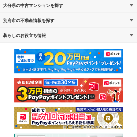
大分県の中古マンションを探す
別府市の不動産情報を探す
路線・駅から探す
地域から探す
暮らしのお役立ち情報
不動産・住宅
賃貸住宅
通勤・通学時間から探す
地図から探す
マンションカタログ
教えて！住まいの先生
新築マンション
中古マンション
新築一戸建て
中古一戸建て
注文住宅
土地
売却査定