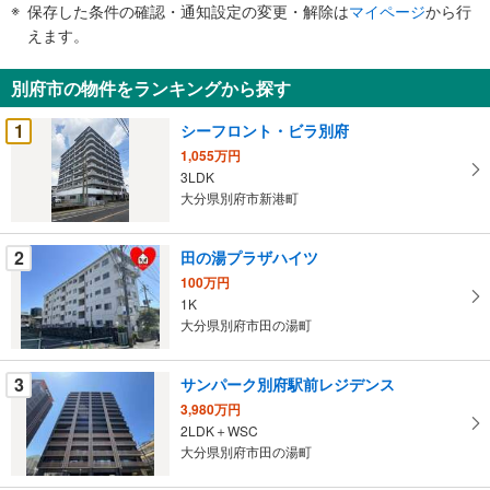
保存した条件の確認・通知設定の変更・解除は
マイページ
から行
で
えます。
通
知
別府市の物件をランキングから探す
を
受
1
シーフロント・ビラ別府
け
1,055万円
取
3LDK
る
大分県別府市新港町
・
条
2
田の湯プラザハイツ
件
100万円
を
1K
マ
大分県別府市田の湯町
イ
ペ
3
サンパーク別府駅前レジデンス
ー
ジ
3,980万円
2LDK＋WSC
に
大分県別府市田の湯町
保
存