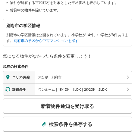
物件が所在する市区町村を対象とした平均価格を表示しています。
賃貸中の物件を除いています。
別
別府市の学区情報
府
別府市の学区情報は公開されています。小学校が14件、中学校が8件ありま
市
す。
別府市の学区から中古マンションを探す
に
関
す
気になる物件がなかったら
条件を変更しよう！
る
現在の検索条件
情
報
大分県｜別府市
エリア/路線
ワンルーム｜1K/1DK｜1LDK｜2K/2DK｜2LDK
詳細条件
こ
新着物件通知を受け取る
の
検
索
検索条件を保存する
条
件