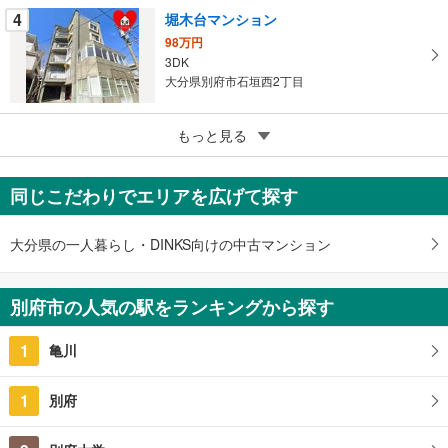
す
4
堀木台マンション
る
98万円
3DK
大分県別府市石垣西2丁目
5
広美マンション
もっと見る
380万円
2DK
同じこだわりでエリアを広げて探す
大分県別府市扇山3丁目
大分県の一人暮らし・DINKS向けの中古マンション
別府市の人気の駅をランキングから探す
1
亀川
1
別府