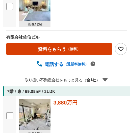
画像
12
枚
有限会社佐伯ビル
資料をもらう
（無料）
電話する
（通話料無料）
取り扱い不動産会社をもっと見る（
全
1
社
）
7階 / 東 / 69.08m
/ 2LDK
2
3,880万円