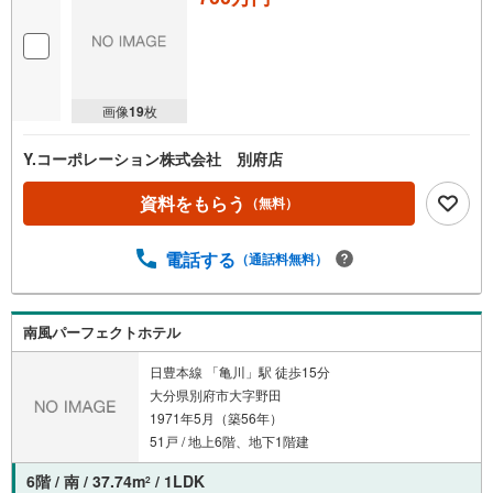
画像
19
枚
Y.コーポレーション株式会社 別府店
資料をもらう
（無料）
電話する
（通話料無料）
南風パーフェクトホテル
日豊本線 「亀川」駅 徒歩15分
大分県別府市大字野田
1971年5月（築56年）
51戸 / 地上6階、地下1階建
6階 / 南 / 37.74m
/ 1LDK
2