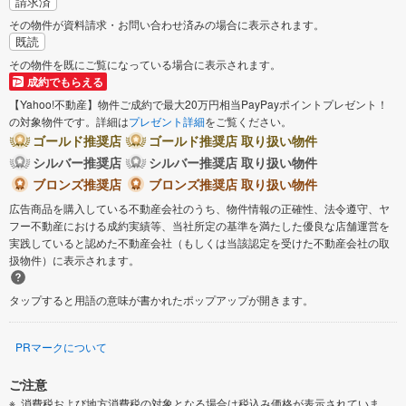
請求済
その物件が資料請求・お問い合わせ済みの場合に表示されます。
既読
その物件を既にご覧になっている場合に表示されます。
成約でもらえる
【Yahoo!不動産】物件ご成約で最大20万円相当PayPayポイントプレゼント！
の対象物件です。詳細は
プレゼント詳細
をご覧ください。
ゴールド推奨店
ゴールド推奨店 取り扱い物件
シルバー推奨店
シルバー推奨店 取り扱い物件
ブロンズ推奨店
ブロンズ推奨店 取り扱い物件
広告商品を購入している不動産会社のうち、物件情報の正確性、法令遵守、ヤ
フー不動産における成約実績等、当社所定の基準を満たした優良な店舗運営を
実践していると認めた不動産会社（もしくは当該認定を受けた不動産会社の取
扱物件）に表示されます。
タップすると用語の意味が書かれたポップアップが開きます。
PRマークについて
ご注意
消費税および地方消費税の対象となる場合は税込み価格が表示されていま