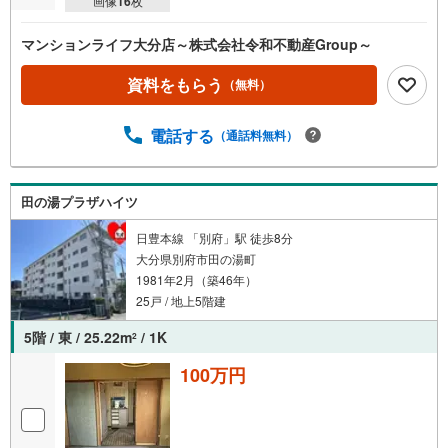
画像
16
枚
マンションライフ大分店～株式会社令和不動産Group～
資料をもらう
（無料）
電話する
（通話料無料）
田の湯プラザハイツ
日豊本線 「別府」駅 徒歩8分
大分県別府市田の湯町
1981年2月（築46年）
25戸 / 地上5階建
5階 / 東 / 25.22m
/ 1K
2
100万円