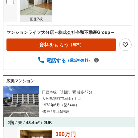
画像
7
枚
マンションライフ大分店～株式会社令和不動産Group～
資料をもらう
（無料）
電話する
（通話料無料）
広美マンション
日豊本線 「別府」駅 徒歩57分
大分県別府市扇山3丁目
1973年6月（築54年）
40戸 / 地上5階建
2階 / 東 / 48.4m
/ 2DK
2
380万円