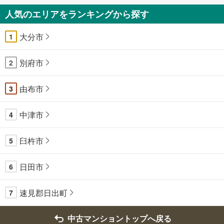
人気のエリアをランキングから探す
大分市
1
別府市
2
由布市
3
中津市
4
臼杵市
5
日田市
6
速見郡日出町
7
中古マンショントップへ戻る