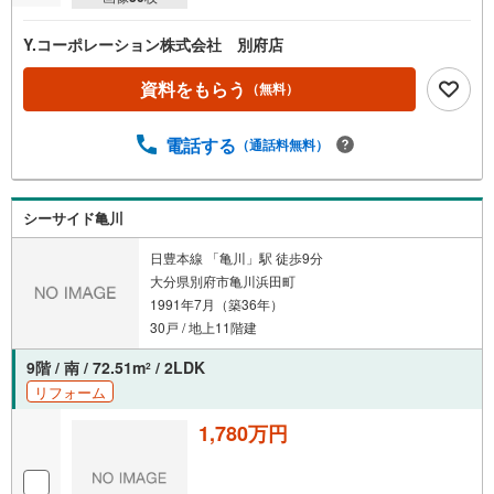
Y.コーポレーション株式会社 別府店
資料をもらう
（無料）
電話する
（通話料無料）
シーサイド亀川
日豊本線 「亀川」駅 徒歩9分
大分県別府市亀川浜田町
1991年7月（築36年）
30戸 / 地上11階建
9階 / 南 / 72.51m
/ 2LDK
2
リフォーム
1,780万円