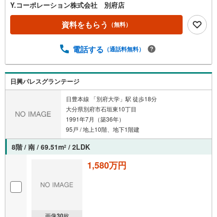
Y.コーポレーション株式会社 別府店
資料をもらう
（無料）
電話する
（通話料無料）
日興パレスグランテージ
日豊本線 「別府大学」駅 徒歩18分
大分県別府市石垣東10丁目
1991年7月（築36年）
95戸 / 地上10階、地下1階建
8階 / 南 / 69.51m
/ 2LDK
2
1,580万円
画像
30
枚