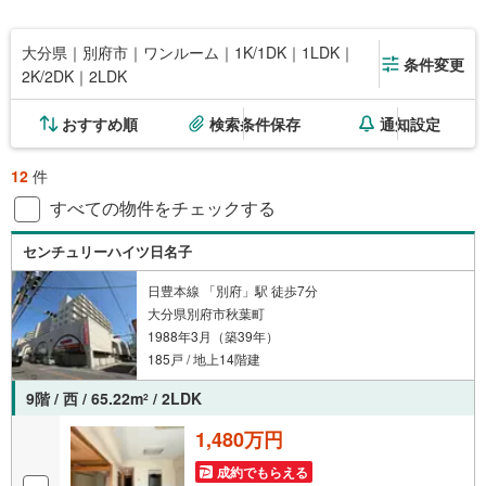
大分県｜別府市｜ワンルーム｜1K/1DK｜1LDK｜
条件変更
2K/2DK｜2LDK
おすすめ順
検索条件保存
通知設定
12
件
すべての物件をチェックする
センチュリーハイツ日名子
日豊本線 「別府」駅 徒歩7分
大分県別府市秋葉町
1988年3月（築39年）
185戸 / 地上14階建
9階 / 西 / 65.22m
/ 2LDK
2
1,480万円
成約でもらえる