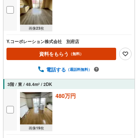
画像
23
枚
Y.コーポレーション株式会社 別府店
資料をもらう
（無料）
電話する
（通話料無料）
3階 / 東 / 48.4m
/ 2DK
2
480万円
画像
19
枚