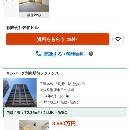
画像
22
枚
有限会社佐伯ビル
資料をもらう
（無料）
電話する
（通話料無料）
サンパーク別府駅前レジデンス
日豊本線 「別府」駅 徒歩4分
大分県別府市田の湯町
2024年2月（築3年）
56戸 / 地上15階建7階部分
7階 / 東 / 72.39m
/ 2LDK＋WSC
2
3,880万円