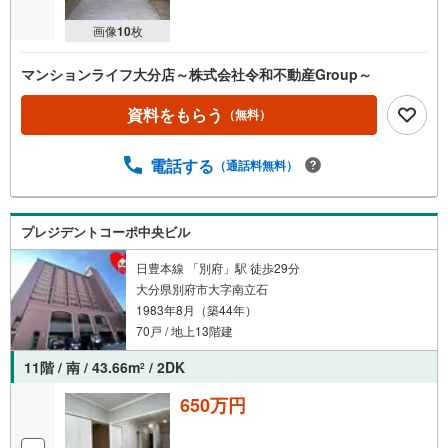
画像
10
枚
マンションライフ大分店～株式会社令和不動産Group～
資料をもらう
（無料）
電話する
（通話料無料）
プレジデントコーポ中央ビル
日豊本線 「別府」駅 徒歩29分
大分県別府市大字南立石
1983年8月（築44年）
70戸 / 地上13階建
11階 / 南 / 43.66m
/ 2DK
2
650万円