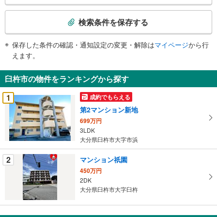
検
索
検索条件を保存する
条
件
保存した条件の確認・通知設定の変更・解除は
マイページ
から行
で
えます。
通
知
臼杵市の物件をランキングから探す
を
受
1
成約でもらえる
け
第2マンション新地
取
699万円
る
3LDK
・
大分県臼杵市大字市浜
条
件
2
マンション祇園
を
450万円
マ
2DK
イ
大分県臼杵市大字臼杵
ペ
ー