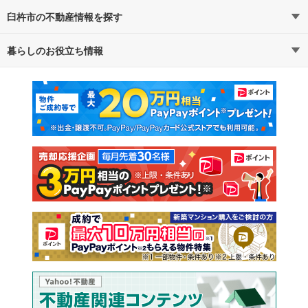
臼杵市の不動産情報を探す
路線・駅から探す
地域から探す
暮らしのお役立ち情報
不動産・住宅
賃貸住宅
通勤・通学時間から探す
地図から探す
マンションカタログ
教えて！住まいの先生
新築マンション
中古マンション
新築一戸建て
中古一戸建て
注文住宅
土地
売却査定