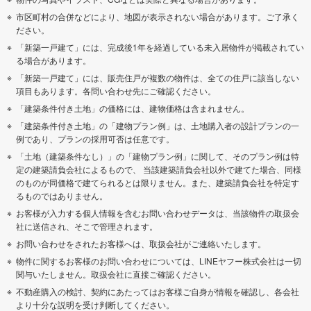
市区町村の合併などにより、地図が表示されない場合があります。ご了承く
ださい。
「新築一戸建て」には、完成後1年を経過している未入居物件が掲載されてい
る場合があります。
「新築一戸建て」には、販売住戸が複数の物件は、全ての住戸に該当しない
項目もあります。各問い合わせ先にご確認ください。
「建築条件付き土地」の価格には、建物価格は含まれません。
「建築条件付き土地」の「建物プラン例」は、土地購入者の設計プランの一
例であり、プランの採用可否は任意です。
「土地（建築条件なし）」の「建物プラン例」に関して、そのプラン例は特
定の建築請負会社によるもので、 当該建築請負会社以外で建てた場合、同様
のものが同価格で建てられるとは限りません。また、建築請負会社を特定す
るものではありません。
お客様が入力する個人情報を含むお問い合わせデータは、当該物件の取扱会
社に送信され、そこで管理されます。
お問い合わせをされたお客様へは、取扱会社がご連絡いたします。
物件に関するお客様のお問い合わせについては、LINEヤフー株式会社は一切
関与いたしません。取扱会社に直接ご確認ください。
不動産購入の検討、契約にあたってはお客様ご自身が情報を確認し、各会社
より十分な説明を受け判断してください。