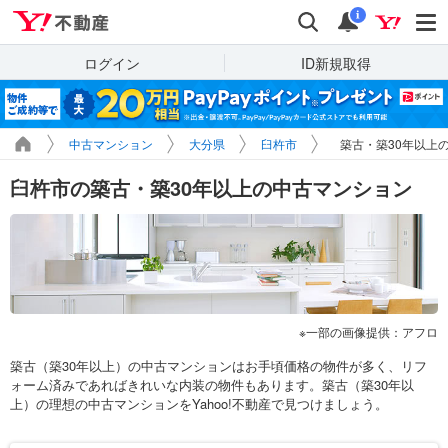
Yahoo!不動産
検索
通知
i
ログイン
ID新規取得
中古マンション
大分県
臼杵市
築古・築30年以上
臼杵市の築古・築30年以上の中古マンション
一部の画像提供：アフロ
築古（築30年以上）の中古マンションはお手頃価格の物件が多く、リフ
ォーム済みであればきれいな内装の物件もあります。築古（築30年以
上）の理想の中古マンションをYahoo!不動産で見つけましょう。