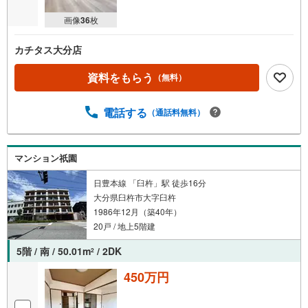
画像
36
枚
カチタス大分店
資料をもらう
（無料）
電話する
（通話料無料）
マンション祇園
日豊本線 「臼杵」駅 徒歩16分
大分県臼杵市大字臼杵
1986年12月（築40年）
20戸 / 地上5階建
5階 / 南 / 50.01m
/ 2DK
2
450万円