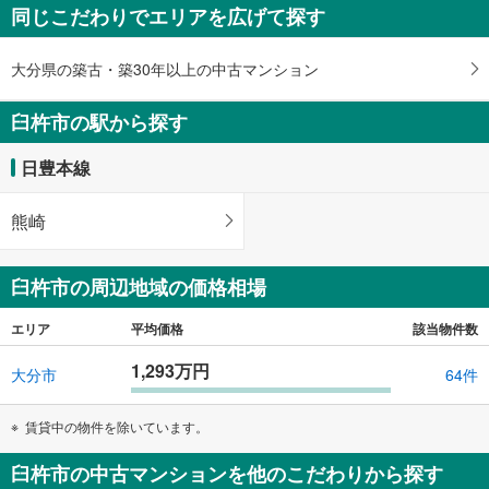
ジ
同じこだわりでエリアを広げて探す
に
保
大分県の築古・築30年以上の中古マンション
存
す
臼杵市の駅から探す
る
日豊本線
熊崎
臼杵市の周辺地域の価格相場
エリア
平均価格
該当物件数
1,293万円
大分市
64件
賃貸中の物件を除いています。
臼杵市の中古マンションを他のこだわりから探す