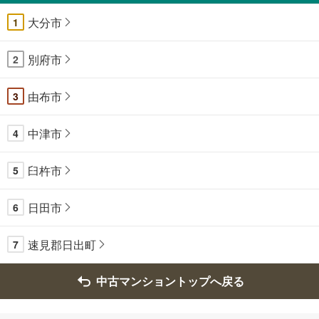
大分市
1
別府市
2
由布市
3
中津市
4
臼杵市
5
日田市
6
速見郡日出町
7
中古マンショントップへ戻る