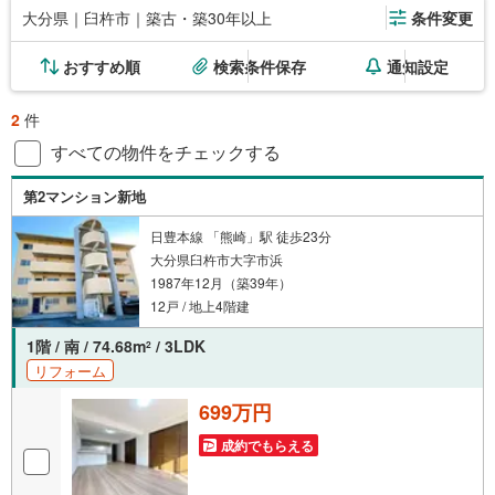
大分県｜臼杵市｜築古・築30年以上
条件変更
おすすめ順
検索条件保存
通知設定
2
件
すべての物件をチェックする
第2マンション新地
日豊本線 「熊崎」駅 徒歩23分
大分県臼杵市大字市浜
1987年12月（築39年）
12戸 / 地上4階建
1階 / 南 / 74.68m
/ 3LDK
2
リフォーム
699万円
成約でもらえる