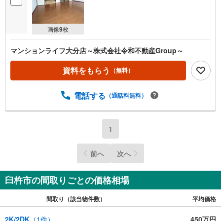
画像
9
枚
マンションライフ大分店～株式会社令和不動産Group～
資料をもらう
（無料）
電話する
（通話料無料）
1
前へ
次へ
臼杵市の間取りごとの価格相場
間取り（該当物件数）
平均価格
2K/2DK
（
1
件）
450万円