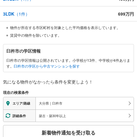
3LDK
（
1
件）
699万円
物件が所在する市区町村を対象とした平均価格を表示しています。
賃貸中の物件を除いています。
臼
臼杵市の学区情報
杵
臼杵市の学区情報は公開されています。小学校が13件、中学校が4件ありま
市
す。
臼杵市の学区から中古マンションを探す
に
関
す
気になる物件がなかったら
条件を変更しよう！
る
現在の検索条件
情
報
大分県｜臼杵市
エリア/路線
築古・築30年以上
詳細条件
こ
新着物件通知を受け取る
の