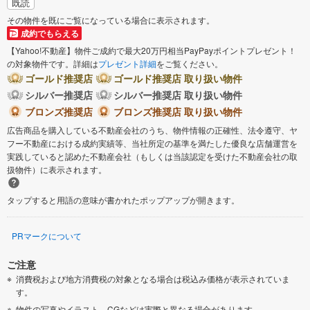
既読
その物件を既にご覧になっている場合に表示されます。
成約でもらえる
【Yahoo!不動産】物件ご成約で最大20万円相当PayPayポイントプレゼント！
の対象物件です。詳細は
プレゼント詳細
をご覧ください。
ゴールド推奨店
ゴールド推奨店 取り扱い物件
シルバー推奨店
シルバー推奨店 取り扱い物件
ブロンズ推奨店
ブロンズ推奨店 取り扱い物件
広告商品を購入している不動産会社のうち、物件情報の正確性、法令遵守、ヤ
フー不動産における成約実績等、当社所定の基準を満たした優良な店舗運営を
実践していると認めた不動産会社（もしくは当該認定を受けた不動産会社の取
扱物件）に表示されます。
タップすると用語の意味が書かれたポップアップが開きます。
PRマークについて
ご注意
消費税および地方消費税の対象となる場合は税込み価格が表示されていま
す。
物件の写真やイラスト、CGなどは実際と異なる場合があります。