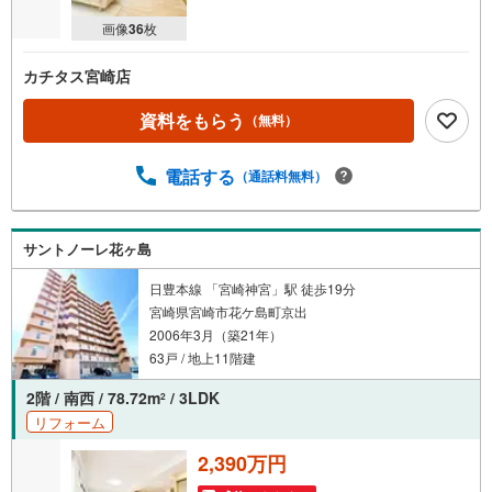
画像
36
枚
カチタス宮崎店
資料をもらう
（無料）
電話する
（通話料無料）
サントノーレ花ヶ島
日豊本線 「宮崎神宮」駅 徒歩19分
宮崎県宮崎市花ケ島町京出
2006年3月（築21年）
63戸 / 地上11階建
2階 / 南西 / 78.72m
/ 3LDK
2
リフォーム
2,390万円