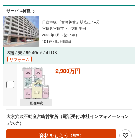
サーパス神宮北
日豊本線 「宮崎神宮」駅 徒歩14分
宮崎県宮崎市下北方町平田
2002年1月（築25年）
104戸 / 地上9階建
3階 / 東 / 89.49m
/ 4LDK
2
リフォーム
2,980万円
画像
8
枚
大京穴吹不動産宮崎営業所（電話受付:本社インフォメーション
デスク）
資料をもらう
（無料）