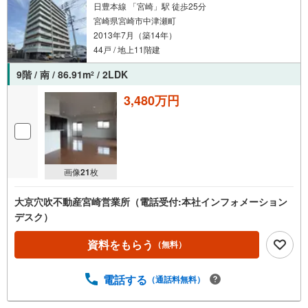
日豊本線 「宮崎」駅 徒歩25分
宮崎県宮崎市中津瀬町
2013年7月（築14年）
44戸 / 地上11階建
9階 / 南 / 86.91m
/ 2LDK
2
3,480万円
画像
21
枚
大京穴吹不動産宮崎営業所（電話受付:本社インフォメーション
デスク）
資料をもらう
（無料）
電話する
（通話料無料）