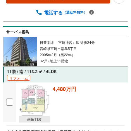
電話する
（通話料無料）
サーパス霧島
日豊本線 「宮崎神宮」駅 徒歩24分
宮崎県宮崎市霧島5丁目
2005年2月（築22年）
32戸 / 地上11階建
11階 / 南 / 113.2m
/ 4LDK
2
リフォーム
4,480万円
画像
11
枚