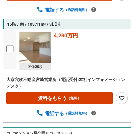
電話する
（通話料無料）
15階 / 南 / 103.11m
/ 3LDK
2
4,280万円
画像
20
枚
大京穴吹不動産宮崎営業所（電話受付:本社インフォメーション
デスク）
資料をもらう
（無料）
電話する
（通話料無料）
コアマンション橘公園リバーステージ