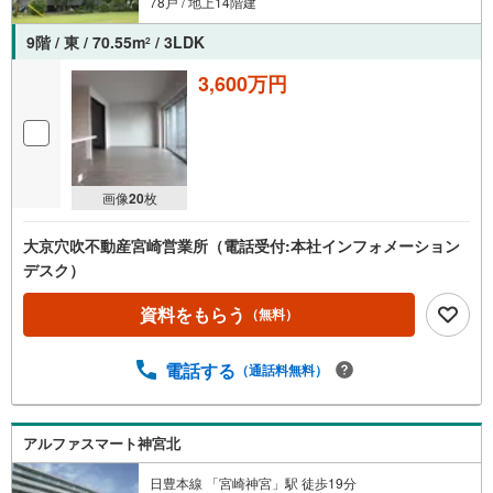
78戸 / 地上14階建
9階 / 東 / 70.55m
/ 3LDK
2
3,600万円
画像
20
枚
大京穴吹不動産宮崎営業所（電話受付:本社インフォメーション
デスク）
資料をもらう
（無料）
電話する
（通話料無料）
アルファスマート神宮北
日豊本線 「宮崎神宮」駅 徒歩19分