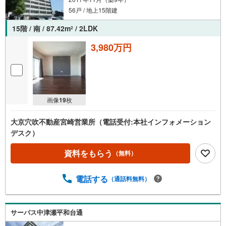
56戸 / 地上15階建
15階 / 南 / 87.42m
/ 2LDK
2
3,980万円
画像
19
枚
大京穴吹不動産宮崎営業所（電話受付:本社インフォメーション
デスク）
資料をもらう
（無料）
電話する
（通話料無料）
サーパス中津瀬平和台通