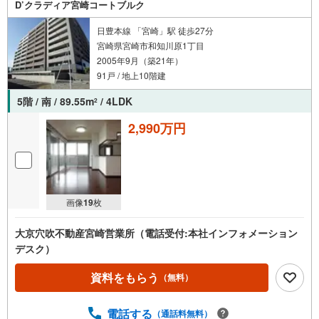
D’クラディア宮崎コートブルク
日豊本線 「宮崎」駅 徒歩27分
宮崎県宮崎市和知川原1丁目
2005年9月（築21年）
91戸 / 地上10階建
5階 / 南 / 89.55m
/ 4LDK
2
2,990万円
画像
19
枚
大京穴吹不動産宮崎営業所（電話受付:本社インフォメーション
デスク）
資料をもらう
（無料）
電話する
（通話料無料）