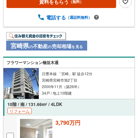
資料をもらう
（無料）
電話する
（通話料無料）
宮崎県
不動産
売却相場
の
の
を見る
フラワーマンション楠並木通
日豊本線 「宮崎」駅 徒歩12分
宮崎県宮崎市旭2丁目
2000年11月（築26年）
34戸 / 地上10階建
10階 / 南 / 131.66m
/ 4LDK
2
リフォーム
3,790万円