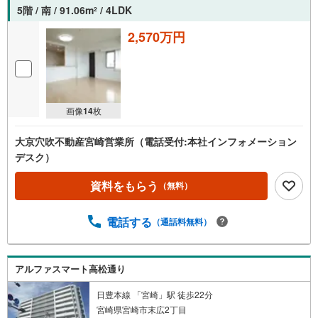
5階 / 南 / 91.06m
/ 4LDK
2
2,570万円
画像
14
枚
大京穴吹不動産宮崎営業所（電話受付:本社インフォメーション
デスク）
資料をもらう
（無料）
電話する
（通話料無料）
アルファスマート高松通り
日豊本線 「宮崎」駅 徒歩22分
宮崎県宮崎市末広2丁目