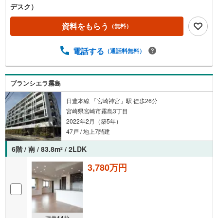
デスク）
イ
ペ
資料をもらう
（無料）
ー
ジ
電話する
に
（通話料無料）
保
存
す
ブランシエラ霧島
る
日豊本線 「宮崎神宮」駅 徒歩26分
宮崎県宮崎市霧島3丁目
2022年2月（築5年）
47戸 / 地上7階建
6階 / 南 / 83.8m
/ 2LDK
2
3,780万円
画像
14
枚