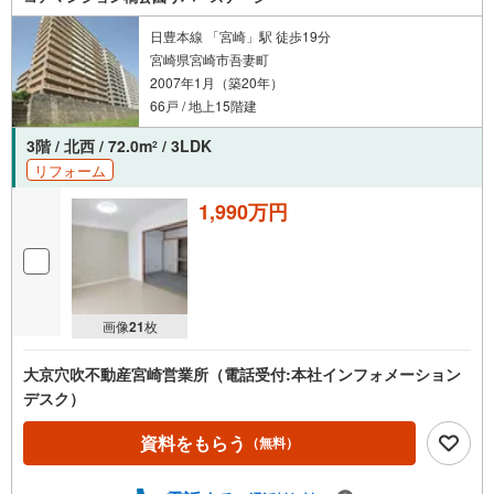
日豊本線 「宮崎」駅 徒歩19分
宮崎県宮崎市吾妻町
2007年1月（築20年）
66戸 / 地上15階建
3階 / 北西 / 72.0m
/ 3LDK
2
リフォーム
1,990万円
画像
21
枚
大京穴吹不動産宮崎営業所（電話受付:本社インフォメーション
デスク）
資料をもらう
（無料）