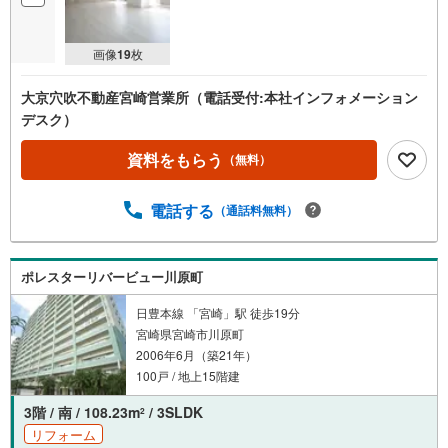
画像
19
枚
大京穴吹不動産宮崎営業所（電話受付:本社インフォメーション
デスク）
資料をもらう
（無料）
電話する
（通話料無料）
ポレスターリバービュー川原町
日豊本線 「宮崎」駅 徒歩19分
宮崎県宮崎市川原町
2006年6月（築21年）
100戸 / 地上15階建
3階 / 南 / 108.23m
/ 3SLDK
2
リフォーム