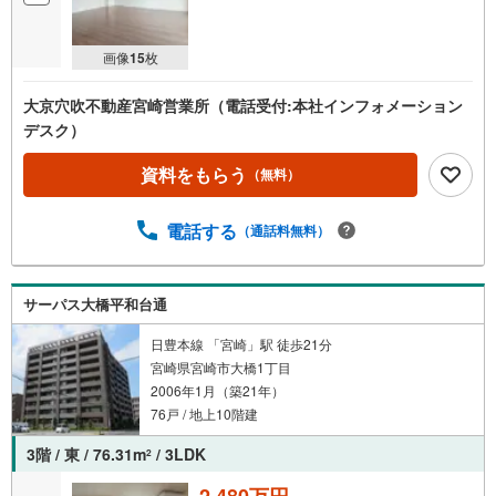
画像
15
枚
大京穴吹不動産宮崎営業所（電話受付:本社インフォメーション
デスク）
資料をもらう
（無料）
電話する
（通話料無料）
サーパス大橋平和台通
日豊本線 「宮崎」駅 徒歩21分
宮崎県宮崎市大橋1丁目
2006年1月（築21年）
76戸 / 地上10階建
3階 / 東 / 76.31m
/ 3LDK
2
2,480万円