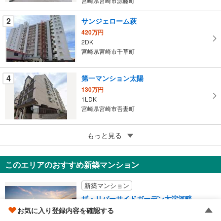
宮崎県宮崎市源藤町
ー
ジ
2
サンジェローム萩
に
420万円
保
2DK
宮崎県宮崎市千草町
存
す
る
4
第一マンション太陽
130万円
1LDK
宮崎県宮崎市吾妻町
5
もっと見る
成約でもらえる
宮崎タイセイハイツ
1,199万円
このエリアのおすすめ新築マンション
2LDK
宮崎県宮崎市恒久1丁目
新築マンション
ザ・リバーサイドガーデン大淀河畔
2,980万円～4,680万円
お気に入り登録内容を確認する
2LDK、3LDK