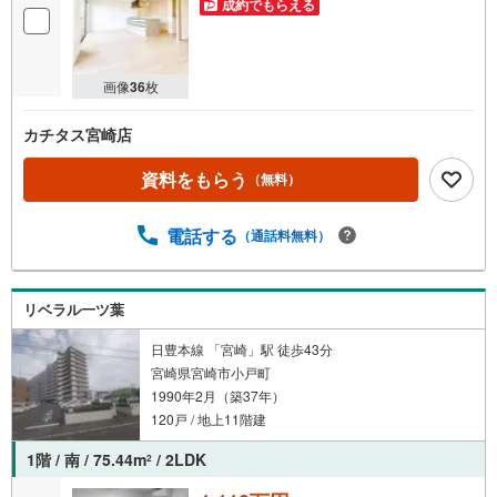
成約でもらえる
画像
36
枚
カチタス宮崎店
資料をもらう
（無料）
電話する
（通話料無料）
リベラル一ツ葉
日豊本線 「宮崎」駅 徒歩43分
宮崎県宮崎市小戸町
1990年2月（築37年）
120戸 / 地上11階建
1階 / 南 / 75.44m
/ 2LDK
2