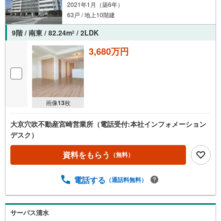
2021年1月（築6年）
63戸 / 地上10階建
9階 / 南東 / 82.24m
/ 2LDK
2
3,680万円
画像
13
枚
大京穴吹不動産宮崎営業所（電話受付:本社インフォメーション
デスク）
資料をもらう
（無料）
電話する
（通話料無料）
サーパス清水