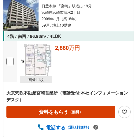
日豊本線 「宮崎」駅 徒歩19分
宮崎県宮崎市清水2丁目
2009年1月（築18年）
59戸 / 地上10階建
4階 / 南西 / 86.93m
/ 4LDK
2
2,880万円
画像
11
枚
大京穴吹不動産宮崎営業所（電話受付:本社インフォメーション
デスク）
資料をもらう
（無料）
電話する
（通話料無料）