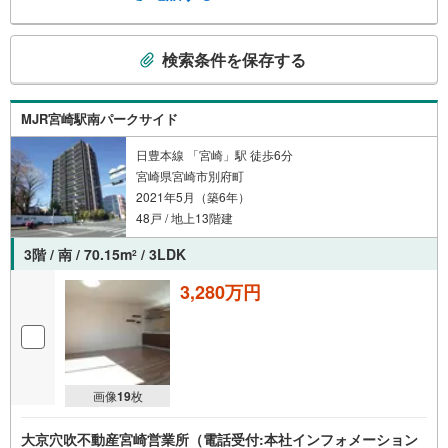
こ
検索条件を保存する
の
検
索
MJR宮崎駅南パークサイド
条
件
日豊本線 「宮崎」駅 徒歩6分
宮崎県宮崎市別府町
で
2021年5月（築6年）
通
48戸 / 地上13階建
知
を
3階 / 南 / 70.15m
/ 3LDK
2
受
け
3,280万円
取
る
・
条
画像
19
枚
件
を
大京穴吹不動産宮崎営業所（電話受付:本社インフォメーション
マ