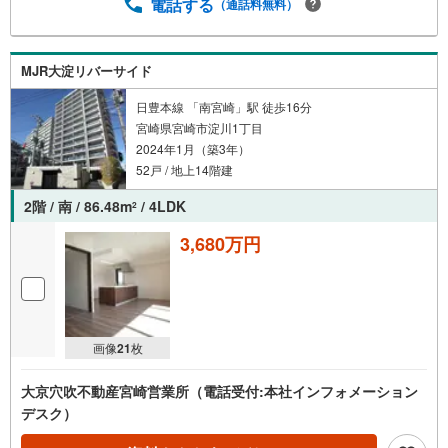
電話する
（通話料無料）
MJR大淀リバーサイド
日豊本線 「南宮崎」駅 徒歩16分
宮崎県宮崎市淀川1丁目
2024年1月（築3年）
52戸 / 地上14階建
2階 / 南 / 86.48m
/ 4LDK
2
3,680万円
画像
21
枚
大京穴吹不動産宮崎営業所（電話受付:本社インフォメーション
デスク）