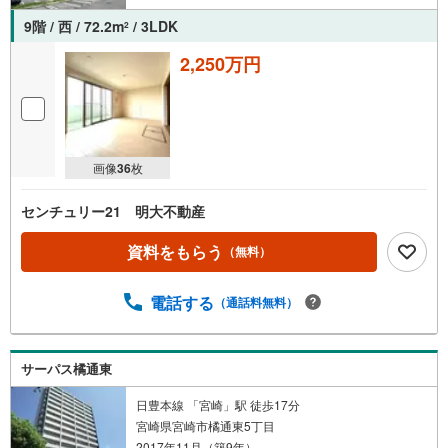
9階 / 西 / 72.2m
/ 3LDK
2
2,250万円
画像
36
枚
センチュリー21 明大不動産
資料をもらう
（無料）
電話する
（通話料無料）
サーパス橘通東
日豊本線 「宮崎」駅 徒歩17分
宮崎県宮崎市橘通東5丁目
2017年11月（築9年）