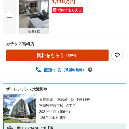
1,110万円
成約でもらえる
画像
9
枚
カチタス宮崎店
資料をもらう
（無料）
電話する
（通話料無料）
ザ・レジデンス大淀河畔
日豊本線 「南宮崎」駅 徒歩18分
宮崎県宮崎市松山2丁目
2021年4月（築6年）
126戸 / 地上15階
6階 / 南 / 73.34m
/ 3LDK
2