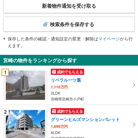
こ
新着物件通知を受け取る
の
検
索
検索条件を保存する
条
件
保存した条件の確認・通知設定の変更・解除は
マイページ
から行
で
えます。
通
知
宮崎の物件をランキングから探す
を
受
1
成約でもらえる
け
リベラル一ツ葉
取
1,110万円
る
2LDK
・
宮崎県宮崎市小戸町
条
件
2
成約でもらえる
を
グリーンヒルズマンションパレット
マ
1,699万円
イ
4LDK
ペ