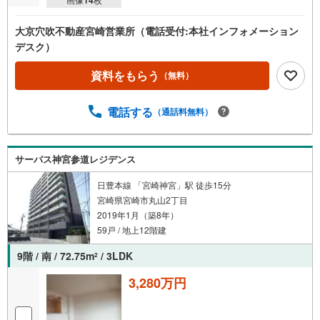
大京穴吹不動産宮崎営業所（電話受付:本社インフォメーション
デスク）
資料をもらう
（無料）
電話する
（通話料無料）
サーパス神宮参道レジデンス
日豊本線 「宮崎神宮」駅 徒歩15分
宮崎県宮崎市丸山2丁目
2019年1月（築8年）
59戸 / 地上12階建
9階 / 南 / 72.75m
/ 3LDK
2
3,280万円