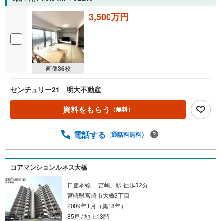
3,500万円
画像
36
枚
センチュリー21 明大不動産
資料をもらう
（無料）
電話する
（通話料無料）
コアマンションルネス大橋
日豊本線 「宮崎」駅 徒歩32分
宮崎県宮崎市大橋3丁目
2009年1月（築18年）
85戸 / 地上13階