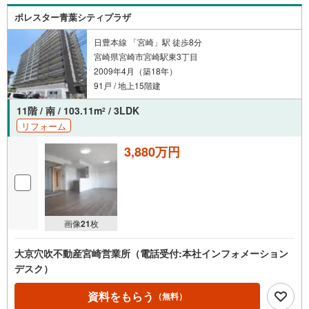
ポレスター青葉シティプラザ
日豊本線 「宮崎」駅 徒歩8分
宮崎県宮崎市宮崎駅東3丁目
2009年4月（築18年）
91戸 / 地上15階建
11階 / 南 / 103.11m
/ 3LDK
2
リフォーム
3,880万円
画像
21
枚
大京穴吹不動産宮崎営業所（電話受付:本社インフォメーション
デスク）
資料をもらう
（無料）