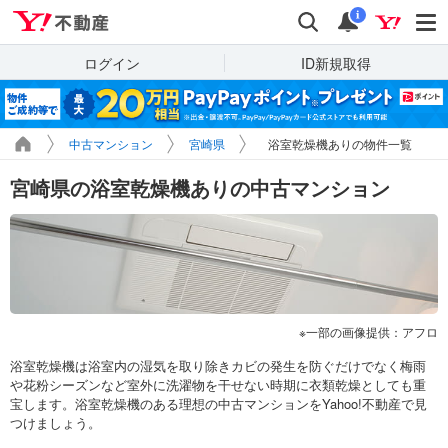
Yahoo!不動産
検索
通知
i
ログイン
ID新規取得
中古マンション
宮崎県
浴室乾燥機ありの物件一覧
宮崎県の浴室乾燥機ありの中古マンション
一部の画像提供：アフロ
浴室乾燥機は浴室内の湿気を取り除きカビの発生を防ぐだけでなく梅雨
や花粉シーズンなど室外に洗濯物を干せない時期に衣類乾燥としても重
宝します。浴室乾燥機のある理想の中古マンションをYahoo!不動産で見
つけましょう。