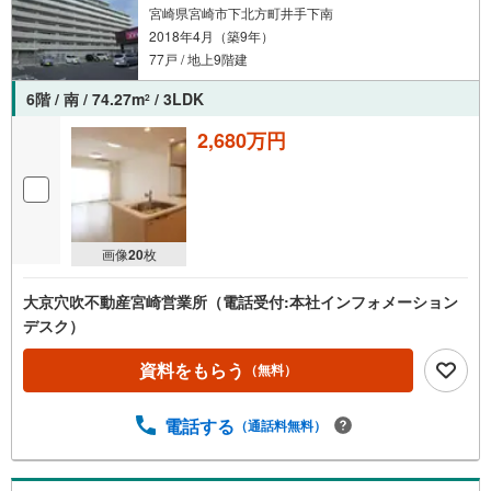
宮崎県宮崎市下北方町井手下南
2018年4月（築9年）
77戸 / 地上9階建
6階 / 南 / 74.27m
/ 3LDK
2
2,680万円
画像
20
枚
大京穴吹不動産宮崎営業所（電話受付:本社インフォメーション
デスク）
資料をもらう
（無料）
電話する
（通話料無料）