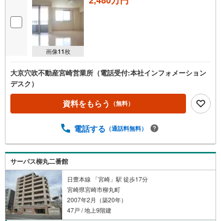
画像
11
枚
大京穴吹不動産宮崎営業所（電話受付:本社インフォメーション
デスク）
資料をもらう
（無料）
電話する
（通話料無料）
サーパス柳丸二番館
日豊本線 「宮崎」駅 徒歩17分
宮崎県宮崎市柳丸町
2007年2月（築20年）
47戸 / 地上9階建