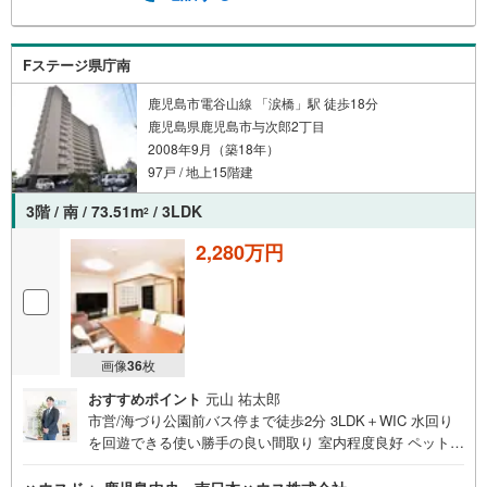
鹿児島中央駅まで徒歩9分（約680m）・アミュプラザ鹿児
島まで徒歩9分（約680m）・武小学校まで徒歩13分（約97
0m）・武中学校まで徒歩18分（約1380m）他にもご覧にな
Fステージ県庁南
りたい物件があれば、遠慮なくお申し付けください 店頭で
鹿児島市電谷山線 「涙橋」駅 徒歩18分
住宅ローンのご相談、資金計画、お申込みが可能です 売却
鹿児島県鹿児島市与次郎2丁目
のご相談・査定も無料で受付中 お家のことならハウスドゥ
2008年9月（築18年）
鹿児島中央の南日本ハウスにお任せ下さい！
97戸 / 地上15階建
3階 / 南 / 73.51m
/ 3LDK
2
2,280万円
画像
36
枚
おすすめポイント
元山 祐太郎
市営/海づり公園前バス停まで徒歩2分 3LDK＋WIC 水回り
を回遊できる使い勝手の良い間取り 室内程度良好 ペット飼
育可能 南向きバルコニー 平置き駐車場所有者様が居住中に
つきご内覧希望の際は事前にお問合せ下さい ■周辺環境■・