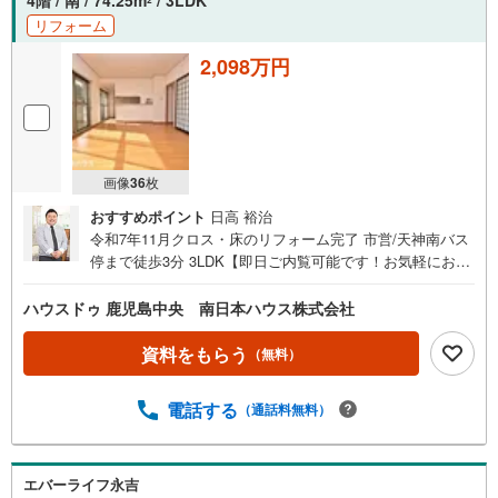
4階 / 南 / 74.25m
/ 3LDK
リフォーム
2,098万円
画像
36
枚
おすすめポイント
日高 裕治
令和7年11月クロス・床のリフォーム完了 市営/天神南バス
停まで徒歩3分 3LDK【即日ご内覧可能です！お気軽にお問
い合わせください 】■周辺環境■・ドラッグイレブン唐湊店
まで徒歩5分・武小学校まで徒歩6分・ローソン田上天神店
ハウスドゥ 鹿児島中央 南日本ハウス株式会社
まで徒歩7分・唐湊郵便局まで徒歩7分・タイヨー唐湊店ま
で徒歩9分・三島クリニックまで徒歩9分・マックスバリュ
資料をもらう
（無料）
上荒田店まで徒歩12分・武中学校まで徒歩15分【物件見
学】■ご希望の場所までお迎えにあがります ■ご希望があれ
電話する
（通話料無料）
ば近隣の資料をお持ちいたします 【住宅ローンについて】
■住宅ローン代行サービス ■店頭で住宅ローンのご相談、資
金計画、お申込みが可能です 【中古×リフォーム】■購入か
らリフォームまでワンストップでご提供できます ■中古物
エバーライフ永吉