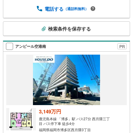
コンビニも徒歩圏内に揃い、交通・買物・住環境のバラン
電話する
（通話料無料）
スが取れた住まいです。●注目ポイント！・谷山小学校まで
歩13分・JR、市電 谷山駅まで歩7分・シャイニー谷山・3L
DK＋WIC・最上階の角部屋・眺望良好！市街地を一望でき
こ
検索条件を保存する
ます・築浅美邸（2018年築）・2面バルコニー・南向きで
の
開放感あるリビングは18.2帖の広々空間・納戸付き・駐車
検
場1台付・女性に嬉しい広々としたパウダールーム（洗面
索
所）
アンピール空港南
PR
条
件
で
通
知
を
受
け
取
る
3,149万円
・
鹿児島本線 「博多」駅 バス27分 西月隈三丁
条
目 バス停下車 徒歩4分
件
福岡県福岡市博多区西月隈3丁目