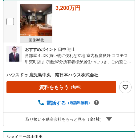
3,200万円
画像
36
枚
おすすめポイント
田中 翔士
角部屋 4LDK 買い物に便利な立地 室内程度良好 コスモス
甲突町店まで徒歩2分所有者様が居住中につき、ご内覧ご希
望の際は事前にご連絡ください ■周辺環境■・城南小学校ま
で徒歩2分（約150m）・コスモス甲突町店まで徒歩2分（約
ハウスドゥ 鹿児島中央 南日本ハウス株式会社
160m）・ファミリーマート平野甲突町店まで徒歩3分（約2
10m）・塩竈公園まで徒歩4分（約260m）・タイヨー甲突
資料をもらう
（無料）
店まで徒歩5分（約340m）・社会医療法人博愛会 相良病
院まで徒歩6分（約480m）・天保山中学校まで徒歩13分
電話する
（通話料無料）
（約980m）【物件見学】■ご希望の場所までお迎えにあが
ります ■ご希望があれば近隣の資料をお持ちいたします
【住宅ローンについて】■住宅ローン代行サービス ■店頭で
取り扱い不動産会社をもっと見る（
全
1
社
）
住宅ローンのご相談、資金計画、お申込みが可能です 【中
古×リフォーム】■購入からリフォームまでワンストップで
ご提供できます ■中古物件購入＋リフォーム費用もまとめ
シャイニー谷山中央