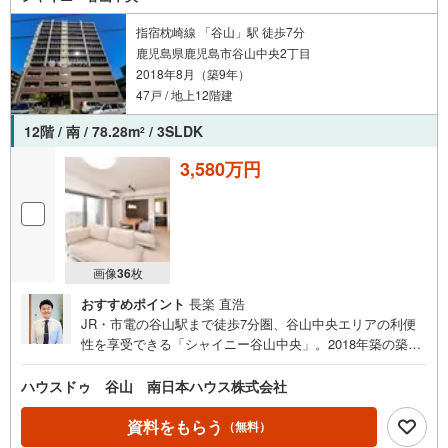
てお見積り！お家のことならハウスドゥ鹿児島中央・南日
本ハウスにお任せ下さい！
指宿枕崎線 「谷山」駅 徒歩7分
鹿児島県鹿児島市谷山中央2丁目
2018年8月（築9年）
47戸 / 地上12階建
12階 / 南 / 78.28m
/ 3SLDK
2
3,580万円
画像
36
枚
おすすめポイント
長楽 直浩
JR・市電の谷山駅まで徒歩7分圏、谷山中央エリアの利便
性を享受できる「シャイニー谷山中央」。2018年築の築浅
マンション、最上階12階・南東角部屋につき、陽当たり・
通風・眺望に優れた一邸です。南向きのLDKは18.2帖の
ハウスドゥ 谷山 南日本ハウス株式会社
広々空間で、市街地を望む開放感ある暮らしを演出。2面バ
ルコニー、WIC、納戸、ゆとりある洗面所など、収納力と
資料をもらう
（無料）
家事動線にも配慮されています。谷山小学校やスーパー、