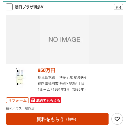
（約440m）・唐湊郵便局まで徒歩6分（約460m）・武小学
校まで徒歩7分（約500m）・タイヨー唐湊店まで徒歩7分
朝日プラザ博多V
PR
（約560m）・神田（交通局前）まで徒歩7分（約560m）・
上荒田の杜公園まで徒歩8分（約580m）・武中学校まで徒
歩17分（約1300m）
950万円
鹿児島本線 「博多」駅 徒歩9分
福岡県福岡市博多区堅粕4丁目
1ルーム / 1991年3月（築36年）
リフォーム
成約でもらえる
藤和ハウス 福岡店
資料をもらう
（無料）