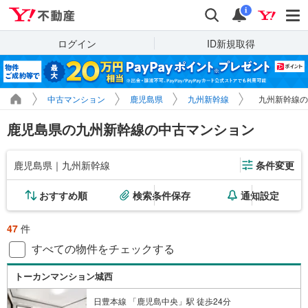
Yahoo!不動産
検索
通知
i
ログイン
ID新規取得
中古マンション
鹿児島県
九州新幹線
九州新幹線の
鹿児島県の九州新幹線の中古マンション
鹿児島県｜九州新幹線
条件変更
おすすめ順
検索条件保存
通知設定
47
件
すべての物件をチェックする
トーカンマンション城西
日豊本線 「鹿児島中央」駅 徒歩24分