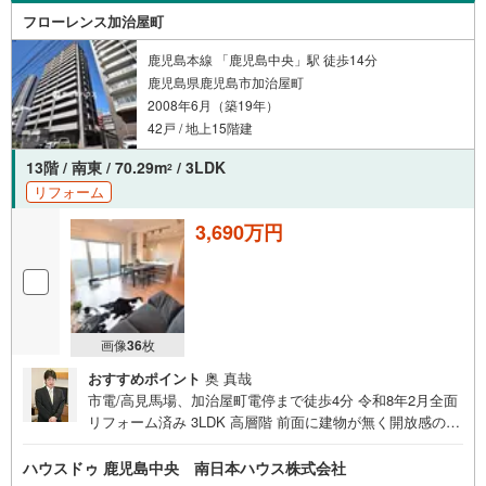
ば近隣の資料をお持ちいたします 他にもご覧になりたい物
フローレンス加治屋町
件がございましたら、遠慮なくお申し付けください 店頭で
鹿児島本線 「鹿児島中央」駅 徒歩14分
住宅ローンのご相談、資金計画、お申込みが可能です 売却
鹿児島県鹿児島市加治屋町
のご相談・査定も無料で受付中 お家のことならハウスドゥ
2008年6月（築19年）
鹿児島中央の南日本ハウスにお任せ下さい！
42戸 / 地上15階建
13階 / 南東 / 70.29m
/ 3LDK
2
リフォーム
3,690万円
画像
36
枚
おすすめポイント
奥 真哉
市電/高見馬場、加治屋町電停まで徒歩4分 令和8年2月全面
リフォーム済み 3LDK 高層階 前面に建物が無く開放感のあ
る眺め、桜島眺望可能 ペット飼育可能 即日ご内覧可能です
＝リフォーム内容＝令和8年2月全面リフォーム完了・水回
ハウスドゥ 鹿児島中央 南日本ハウス株式会社