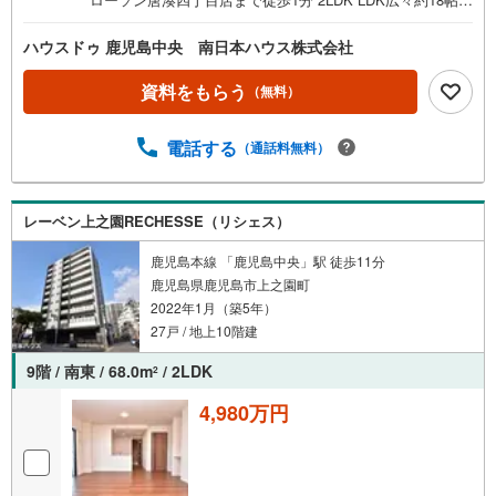
東向きバルコニー 即日ご内覧可能です！■周辺環境■・ロー
ソン唐湊四丁目店まで徒歩1分（約60m）・鹿児島銀行 と
ハウスドゥ 鹿児島中央 南日本ハウス株式会社
そ出張所まで徒歩2分（約120m）・タイヨー唐湊店まで徒
歩3分（約180m）・唐湊幼稚園まで徒歩3分（約180m）・
資料をもらう
（無料）
唐湊郵便局まで徒歩5分（約400m）・ドラッグイレブン唐
湊店まで徒歩6分（約450m）・神田（交通局前）まで徒歩9
電話する
（通話料無料）
分（約700m）・武小学校まで徒歩13分（約990m）・武中
学校まで徒歩23分（約1780m）ご希望があれば近隣の資料
をお持ちいたします 他にもご覧になりたい物件があれば、
遠慮なくお申し付けください 店頭で住宅ローンのご相談、
レーベン上之園RECHESSE（リシェス）
資金計画、お申込みが可能です 売却のご相談・査定も無料
鹿児島本線 「鹿児島中央」駅 徒歩11分
で受付中 お家のことならハウスドゥ鹿児島中央の南日本ハ
鹿児島県鹿児島市上之園町
ウスにお任せ下さい！
2022年1月（築5年）
27戸 / 地上10階建
9階 / 南東 / 68.0m
/ 2LDK
2
4,980万円