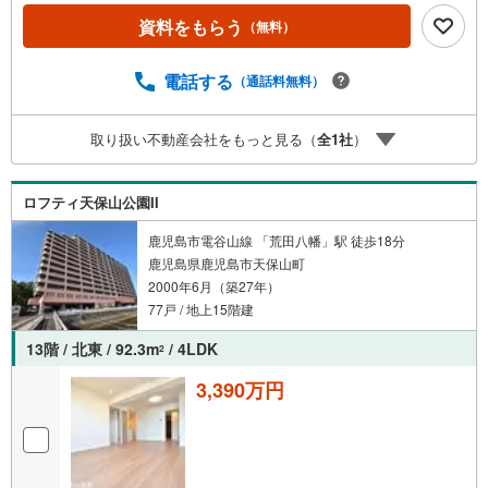
り全て新調・クロス、床張替え・建具新調・ハウスクリー
ニング済み■周辺環境■・ローソン加治屋町店まで徒歩2分
資料をもらう
（無料）
（約110m）・セブンイレブン西千石町店まで徒歩4分（約2
60m）・市電/加治屋町電停まで徒歩4分（約260m）・市電/
電話する
（通話料無料）
高見馬場電停まで徒歩4分（約260m）・加治屋まちの杜公
園まで徒歩5分（約350m）・フレッセ厚生市場まで徒歩6分
（約430m）・山下小学校まで徒歩7分（約510m）・甲東中
取り扱い不動産会社をもっと見る（
全
1
社
）
学校まで徒歩8分（約580m）・イオン鹿児島中央店まで徒
歩9分（約660m）リフォーム工事は打合せから完了まで数
か月かかることも・・。その間は今住んでいる家賃と住宅
ロフティ天保山公園II
ローンの2重払い状態になります。そういったお手間や資金
面でも負担の少ないことが一番のメリットです！
鹿児島市電谷山線 「荒田八幡」駅 徒歩18分
鹿児島県鹿児島市天保山町
2000年6月（築27年）
77戸 / 地上15階建
13階 / 北東 / 92.3m
/ 4LDK
2
3,390万円