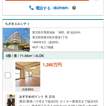
（約300m）・甲東中学校まで徒歩5分（約330m）・フレッ
電話する
（通話料無料）
セ厚生市場まで徒歩5分（約400m）・山下小学校まで徒歩6
分（約440m）・センテラス天文館まで徒歩7分（約550m）
ご希望があれば近隣の資料をお持ちいたします 他にもご覧
になりたい物件があれば、遠慮なくお申し付けください 店
ちざきエルシティ
頭で住宅ローンのご相談、資金計画、お申込みが可能です
鹿児島市電唐湊線 「神田」駅 徒歩9分
売却のご相談・査定も無料で受付中 お家のことならハウス
鹿児島県鹿児島市唐湊1丁目
ドゥ鹿児島中央の南日本ハウスにお任せ下さい！
1989年3月（築38年）
48戸 / 地上7階建
4階 / 東 / 71.98m
/ 2LDK
2
1,280万円
画像
36
枚
おすすめポイント
奥 真哉
鹿交/唐湊バス停まで徒歩2分 タイヨー唐湊店まで徒歩3分
ローソン唐湊四丁目店まで徒歩1分 2LDK LDK広々約18帖