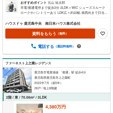
おすすめポイント
元山 祐太郎
市電/都通電停まで徒歩2分 2LDK＋WIC シューズスルーク
ロークやパントリーあり LDK広々約22帖 南西向きで日当た
り良好 バルコニーの目の前は小学校で通風、眺望良好＝マ
ンション設備など＝・ペット飼育可（犬猫2匹まで）・24時
ハウスドゥ 鹿児島中央 南日本ハウス株式会社
間ゴミ出し可能・ハンズフリーシステム「Tebra pass」
（非接触型キー）・エレベーター2基・宅配ボックス・来客
資料をもらう
（無料）
用駐車場・全戸駐車場確保■周辺環境■・中洲小学校まで徒
歩2分（約140m）・中洲郵便局まで徒歩3分（約170m）・
電話する
（通話料無料）
セブンイレブン上之園町店まで徒歩4分（約280m）・タイ
ヨー武町店まで徒歩4分（約320m）・共研公園まで徒歩5分
（約350m）・ドラックイレブン甲南通り店まで徒歩6分
（約440m）・JR/鹿児島中央駅まで徒歩7分（約510m）・
ファーネスト上之園レジデンス
甲南中学校まで徒歩8分（約630m）平坦地の生活利便良好
鹿児島市電唐湊線 「都通」駅 徒歩4分
なマンション！室内程度良好です！エアコン2台【リビン
鹿児島県鹿児島市上之園町
グ・寝室】、食器棚付き！所有者様が居住中につきご内覧
2022年7月（築5年）
希望の際は事前にご連絡ください
28戸 / 地上8階建
2階 / 東 / 70.06m
/ 3LDK
2
4,380万円