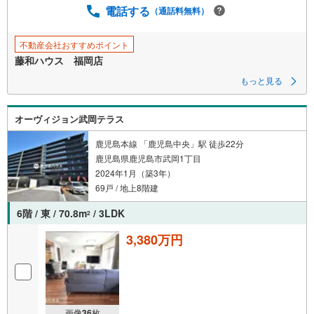
電話する
（通話料無料）
不動産会社おすすめポイント
藤和ハウス 福岡店
もっと見る
オーヴィジョン武岡テラス
鹿児島本線 「鹿児島中央」駅 徒歩22分
鹿児島県鹿児島市武岡1丁目
2024年1月（築3年）
69戸 / 地上8階建
6階 / 東 / 70.8m
/ 3LDK
2
3,380万円
画像
36
枚