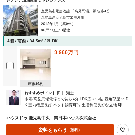
鹿児島市電唐湊線 「高見馬場」駅 徒歩4分
鹿児島県鹿児島市加治屋町
2018年1月（築9年）
36戸 / 地上13階建
4階 / 南西 / 84.5m
/ 2LDK
2
3,980万円
画像
36
枚
おすすめポイント
田中 翔士
市電/高見馬場電停まで徒歩4分 LDK広々27帖 西角部屋 2LD
K 室内程度良好 ペット飼育可能 生活利便良好な立地 即日
ご内覧可能です！お気軽にお問い合わせください ■周辺環
境■・鹿児島中央高等学校まで徒歩3分（約200m）・市電/
ハウスドゥ 鹿児島中央 南日本ハウス株式会社
高見馬場電停まで徒歩4分（約250m）・セブンイレブン加
治屋町店まで徒歩4分（約260m）・市電/甲東中学校前電停
資料をもらう
（無料）
まで徒歩4分（約280m）・加治屋まちの杜公園まで徒歩4分