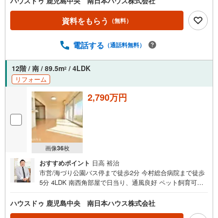
ハウスドゥ 鹿児島中央 南日本ハウス株式会社
今村総合病院まで徒歩5分（約390m）・ローソン与次郎二
丁目店まで徒歩5分（約400m）・鹿児島県庁舎まで徒歩6分
資料をもらう
（無料）
（約450m）・真砂本町公園まで徒歩8分（約610m）・鴨池
フェリーターミナルまで徒歩9分（約680m）・真砂本町郵
電話する
（通話料無料）
便局まで徒歩10分（約760m）・ニシムタスカイマーケット
鴨池店まで徒歩12分（約890m）・八幡小学校まで徒歩23分
（約1800m）・天保山中学校まで徒歩30分（約2400m）ご
12階 / 南 / 89.5m
/ 4LDK
2
希望があれば近隣の資料をお持ちいたします 他にもご覧に
リフォーム
なりたい物件があれば、遠慮なくお申し付けください 店頭
2,790万円
で住宅ローンのご相談、資金計画、お申込みが可能です 売
却のご相談・査定も無料で受付中 お家のことならハウスド
ゥ鹿児島中央の南日本ハウスにお任せ下さい！
画像
36
枚
おすすめポイント
日高 裕治
市営/海づり公園バス停まで徒歩2分 今村総合病院まで徒歩
5分 4LDK 南西角部屋で日当り、通風良好 ペット飼育可能
空き物件につき即日ご内覧可能■周辺環境■・今村総合病院
まで徒歩5分（約360m）・ローソン与次郎二丁目店まで徒
ハウスドゥ 鹿児島中央 南日本ハウス株式会社
歩5分（約400m）・鹿児島県庁舎まで徒歩6分（約430