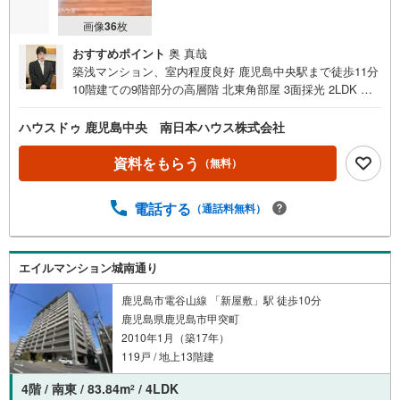
画像
36
枚
おすすめポイント
奥 真哉
築浅マンション、室内程度良好 鹿児島中央駅まで徒歩11分
10階建ての9階部分の高層階 北東角部屋 3面採光 2LDK 即
日ご内覧可能です■周辺環境■・セブンイレブンナポリ通り
まで徒歩2分（約140m）・学校法人共研舎学園認定こども
ハウスドゥ 鹿児島中央 南日本ハウス株式会社
園共研幼稚園まで徒歩5分（約370m）・共研公園まで徒歩5
分（約370m）・ドラックイレブン甲南通り店まで徒歩5分
資料をもらう
（無料）
（約380m）・甲南中学校まで徒歩7分（約550m）・イオン
鹿児島中央店まで徒歩8分（約610m）・中洲小学校まで徒
電話する
（通話料無料）
歩9分（約700m）・鹿児島中央駅まで徒歩11分（約850
m）・いまきいれ総合病院まで徒歩11分（約880m）【物件
見学】■ご希望の場所までお迎えにあがります ■ご希望があ
れば近隣の資料をお持ちいたします 【住宅ローンについ
エイルマンション城南通り
て】■店頭で住宅ローンのご相談、資金計画、お申込みが可
鹿児島市電谷山線 「新屋敷」駅 徒歩10分
能です 【ご売却】■売却のご相談・査定も無料で受付中で
鹿児島県鹿児島市甲突町
す お家のことならハウスドゥ鹿児島中央店・南日本ハウス
2010年1月（築17年）
にお任せ下さい！
119戸 / 地上13階建
4階 / 南東 / 83.84m
/ 4LDK
2