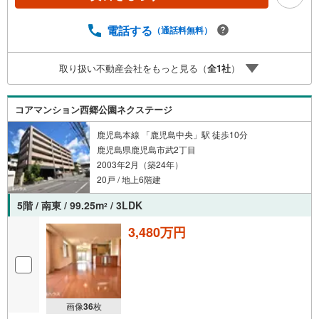
永吉店まで徒歩6分（約470m）・鹿児島銀行城西支店まで
徒歩7分（約550m）・原良小学校まで徒歩8分（約580
電話する
（通話料無料）
m）・タイヨー原良店まで徒歩8分（約630m）・医療法人
康成会 植村病院まで徒歩10分（約780m）・城西中学校ま
で徒歩15分（約1150m）ご希望があれば近隣の資料をお持
取り扱い不動産会社をもっと見る（
全
1
社
）
ちいたします 他にもご覧になりたい物件があれば、遠慮な
くお申し付けください 店頭で住宅ローンのご相談、資金計
画、お申込みが可能です 売却のご相談・査定も無料で受付
コアマンション西郷公園ネクステージ
中 お家のことならハウスドゥ鹿児島中央の南日本ハウスに
お任せ下さい！
鹿児島本線 「鹿児島中央」駅 徒歩10分
鹿児島県鹿児島市武2丁目
2003年2月（築24年）
20戸 / 地上6階建
5階 / 南東 / 99.25m
/ 3LDK
2
3,480万円
画像
36
枚