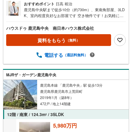
おすすめポイント
日高 裕治
鹿児島中央駅まで徒歩10分（約730m）、東南角部屋、3LD
K、室内程度良好なお部屋です 空き物件です！お気軽にお
問い合わせください ＝物件特徴＝東南角部屋にあり、日当
たり・通風、眺望良好なお部屋です バリアフリー設計のマ
ハウスドゥ 鹿児島中央 南日本ハウス株式会社
ンションで駐車場からロビーまでスロープが作られていま
す 室内も段差が少なく、手すりが多く設置してあります！
資料をもらう
（無料）
室内の壁は珪藻土で仕上げてあり、調湿や脱臭効果で快適
にお過ごし頂けます ■周辺環境■・ファミリーマート にし
電話する
（通話料無料）
だ三丁目店まで徒歩3分（約180m）・鹿児島銀行西武町支
店まで徒歩7分（約520m）・マツモトキヨシ武町店まで徒
歩7分（約540m）・タイヨー武町店まで徒歩9分（約700
m）・武小学校まで徒歩11分（約870m）・武中学校まで徒
MJRザ・ガーデン鹿児島中央
歩16分（約1250m）＝リフォーム＝リフォームのお見積り
鹿児島本線 「鹿児島中央」駅 徒歩13分
無料で致します 南日本ハウスなら物件購入からリフォーム
鹿児島県鹿児島市上荒田町
工事まで一括で出来るのでお客様のお手間が少なくスムー
2019年1月（築8年）
ズにご入居できます！まずは物件のご見学からお気軽にお
問い合わせください
472戸 / 地上14階建
12階 / 南東 / 124.3m
/ 3SLDK
2
5,980万円