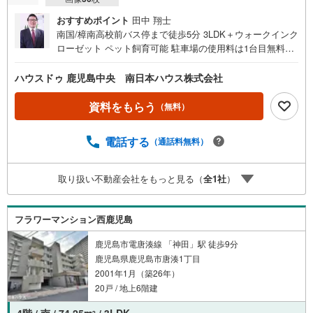
おすすめポイント
田中 翔士
南国/樟南高校前バス停まで徒歩5分 3LDK＋ウォークインク
ローゼット ペット飼育可能 駐車場の使用料は1台目無料で
す！ 鹿児島中央駅まで最寄りバス乗車後約6分の好立地 東
向きバルコニーで目の前に建物が無く桜島の眺望可能で
ハウスドゥ 鹿児島中央 南日本ハウス株式会社
す！ 24時間営業のマックスバリュ武岡店まで徒歩5分で買
い物も便利！築浅で室内程度も良好！所有者様が居住中に
資料をもらう
（無料）
つきご内覧希望の際は事前にご連絡ください ■周辺環境■・
武岡ピュア南公園まで徒歩1分（約50m）・医療法人博康会
電話する
（通話料無料）
アクラス中央病院まで徒歩2分（約120m）・整形外科福村
クリニックまで徒歩4分（約270m）・マックスバリュ武岡
店まで徒歩5分（約360m）・マツモトキヨシピュアタウン
取り扱い不動産会社をもっと見る（
全
1
社
）
武岡店まで徒歩5分（約360m）・ヴェリタスこども園まで
徒歩13分（約1030m）・武岡小学校まで徒歩16分（約1250
m）・武岡中学校まで徒歩32分（約2550m）・ファミリー
フラワーマンション西鹿児島
マート にしだ三丁目店まで徒歩18分（約1370m）
鹿児島市電唐湊線 「神田」駅 徒歩9分
鹿児島県鹿児島市唐湊1丁目
2001年1月（築26年）
20戸 / 地上6階建
2