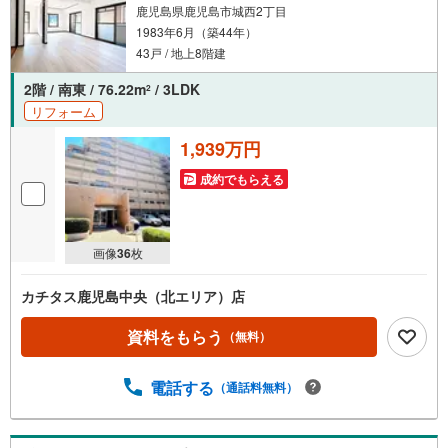
鹿児島県鹿児島市城西2丁目
1983年6月（築44年）
43戸 / 地上8階建
2階 / 南東 / 76.22m
/ 3LDK
2
リフォーム
1,939万円
成約でもらえる
画像
36
枚
カチタス鹿児島中央（北エリア）店
資料をもらう
（無料）
電話する
（通話料無料）