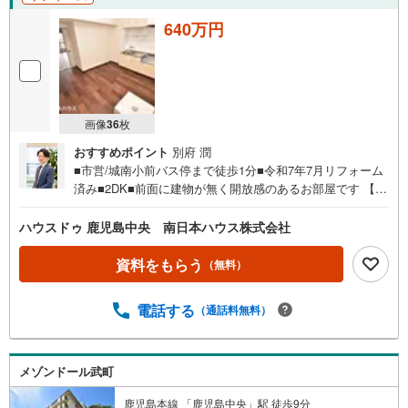
640万円
画像
36
枚
おすすめポイント
別府 潤
■市営/城南小前バス停まで徒歩1分■令和7年7月リフォーム
済み■2DK■前面に建物が無く開放感のあるお部屋です 【即
日室内のご内覧可能です！お気軽にお問い合わせください
】＝リフォーム内容＝令和7年7月 壁（クロス張替え・塗
ハウスドゥ 鹿児島中央 南日本ハウス株式会社
装・キッチンパネル張替え）、床（フロアタイル張り）、
水回り（キッチン・ユニットバス・防水パン）など■周辺環
資料をもらう
（無料）
境■・A-プライス鹿児島店まで徒歩1分（約50m）・セブン
イレブン城南町店まで徒歩3分（約180m）・城南小学校ま
電話する
（通話料無料）
で徒歩2分（約100m）・ローソン南林寺町店まで徒歩4分
（約310m）・タイヨー甲突店まで徒歩8分（約570m）・コ
スモス甲突町店まで徒歩7分（約490m）・天保山中学校ま
で徒歩12分（約950m）・新屋敷電停まで徒歩13分（約100
メゾンドール武町
0m）【物件見学】お客様ご家族がこの物件で実際にどんな
鹿児島本線 「鹿児島中央」駅 徒歩9分
生活が送れるのか、具体的にイメージできるようお手伝い