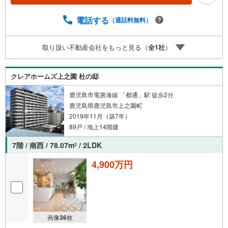
ーパー、教育施設等あり住環境良好●周辺環境●・西田小学
校まで徒歩4分（約300m）・城西中学校まで徒歩10分（約8
電話する
（通話料無料）
00m）・セブンイレブン鹿児島原良店まで徒歩4分（約310
m）・薬師公園まで徒歩5分（約330m）・山形屋ストア城
西店まで徒歩6分（約450m）・TUTAYA城西店まで徒歩6分
取り扱い不動産会社をもっと見る（
全
1
社
）
（約460m）・鶴丸高校まで徒歩7分（約520m）・城西公園
まで徒歩7分（約550m）・薬師温泉まで徒歩9分（約680
m）・城西郵便局まで徒歩10分（約770m） 住宅ローンの
クレアホームズ上之園 杜の邸
ご相談も承ります！お気軽にご相談ください
鹿児島市電唐湊線 「都通」駅 徒歩2分
鹿児島県鹿児島市上之園町
2019年11月（築7年）
89戸 / 地上14階建
7階 / 南西 / 78.07m
/ 2LDK
2
4,900万円
画像
36
枚