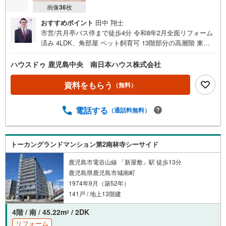
画像
36
枚
おすすめポイント
田中 翔士
市営/共月亭バス停まで徒歩4分 令和8年2月全面リフォーム
済み 4LDK、角部屋 ペット飼育可 13階部分の高層階 東向
きで桜島の眺望良好 3面バルコニー 即日ご内覧可能＝リフ
ォーム内容＝・水回りすべて新調【キッチン、浴室、洗面
ハウスドゥ 鹿児島中央 南日本ハウス株式会社
台、トイレ】・クロス・床材張替え・ハウスクリーニング■
周辺環境■・鹿児島厚生連病院まで徒歩2分（約120m）・そ
資料をもらう
（無料）
ば茶屋吹上庵与次郎本店まで徒歩2分（約160m）・ニシム
タ与次郎店まで徒歩3分（約210m）・フレスポジャングル
電話する
（通話料無料）
パークまで徒歩4分（約270m）・ファミリーマート与次郎
一丁目店まで徒歩7分（約540m）・コスモス与次郎店まで
徒歩10分（約740m）・天保山中学校まで徒歩10分（約800
m）・八幡小学校まで徒歩16分（約1250m）他にもご覧に
トーカングランドマンション第2南林寺シーサイド
なりたい物件があれば、遠慮なくお申し付けください 店頭
鹿児島市電谷山線 「新屋敷」駅 徒歩13分
で住宅ローンのご相談、資金計画、お申込みが可能です 売
鹿児島県鹿児島市城南町
却のご相談・査定も無料で受付中 お家のことならハウスド
1974年9月（築52年）
ゥ鹿児島中央の南日本ハウスにお任せ下さい！
141戸 / 地上13階建
4階 / 南 / 45.22m
/ 2DK
2
リフォーム