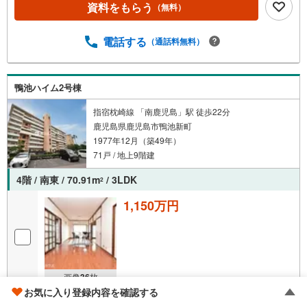
m）・鴨池フェリーターミナルまで徒歩9分（約660m）・
資料をもらう
（無料）
真砂保育園まで徒歩11分（約810m）・ニシムタ スカイマ
ーケット鴨池店まで徒歩11分（約860m）・八幡小学校まで
電話する
（通話料無料）
徒歩23分（約1800m）・天保山中学校まで徒歩30分（約24
00m）【リフォームのご相談も南日本ハウスまで！】専門
部署のある南日本ハウスなら購入からリフォーム工事まで
ワンストップでご提供できお客様へのご負担が少なくすみ
鴨池ハイム2号棟
ます 洗面台やトイレだけ新調したい、クロスだけ張り直し
指宿枕崎線 「南鹿児島」駅 徒歩22分
たいなどご要望がございましたらお気軽にご相談ください
鹿児島県鹿児島市鴨池新町
無料見積もり致します！お気軽にお問い合わせください
1977年12月（築49年）
71戸 / 地上9階建
4階 / 南東 / 70.91m
/ 3LDK
2
1,150万円
画像
36
枚
お気に入り登録内容を確認する
おすすめポイント
大迫 一貴