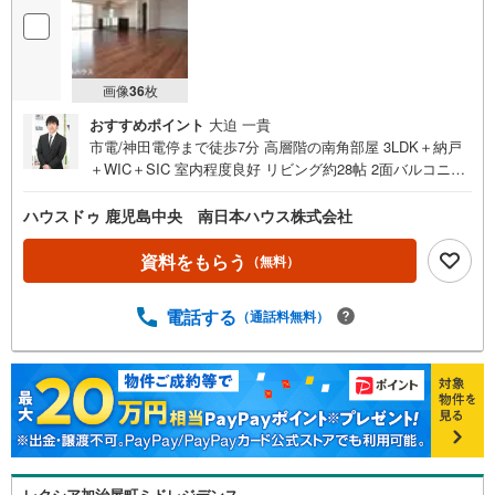
画像
36
枚
おすすめポイント
大迫 一貴
市電/神田電停まで徒歩7分 高層階の南角部屋 3LDK＋納戸
＋WIC＋SIC 室内程度良好 リビング約28帖 2面バルコニー
全居室6帖以上 ペット飼育可能 充実の共用施設 全戸平置き
駐車場完備 コンシェルジュサービスあり 即日ご内覧可能で
ハウスドゥ 鹿児島中央 南日本ハウス株式会社
す■周辺環境■・ドラッグイレブン唐湊店まで徒歩4分（約3
20m）・BOOK OFF 唐湊店まで徒歩5分（約330m）・
資料をもらう
（無料）
武小学校まで徒歩6分（約420m）・唐湊郵便局まで徒歩6分
（約480m）・神田（交通局前）まで徒歩7分（約540m）・
電話する
（通話料無料）
ファミリーマート武三丁目店まで徒歩7分（約550m）・マ
ックスバリュ上荒田店まで徒歩9分（約700m）・鹿児島市
立病院まで徒歩11分（約850m）・武中学校まで徒歩15分
（約1200m）他にもご覧になりたい物件があれば、遠慮な
くお申し付けください 店頭で住宅ローンのご相談、資金計
画、お申込みが可能です 売却のご相談・査定も無料で受付
中 お家のことならハウスドゥ鹿児島中央の南日本ハウスに
お任せ下さい！
レクシア加治屋町ミドレジデンス