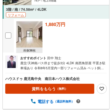
16戸 / 地上5階建
3階 / 南 / 74.58m
/ 4LDK
2
リフォーム
1,880万円
画像
36
枚
おすすめポイント
田中 翔士
鹿交/天神南バス停まで徒歩3分 4LDK 南西角部屋 平置き駐
車場あり 令和8年5月室内一部リフォーム済み ペット飼育
可能 南向きバルコニー 即日ご内覧可能です令和8年5月リ
フォーム済みです！＝リフォーム内容＝・浴室壁パネル張
ハウスドゥ 鹿児島中央 南日本ハウス株式会社
り・トイレ、脱衣所クッションフロア張替え・床ウッドタ
イル張り・全洋室の壁、天井のクロス張替え・和室のクロ
資料をもらう
（無料）
ス、障子、襖張替え、畳表替え・エアコン清掃2台・網戸張
替え・ハウスクリーニング■周辺環境■・ドラッグイレブン
電話する
（通話料無料）
唐湊店まで徒歩3分（約210m）・BOOK OFF 唐湊店ま
で徒歩3分（約220m）・ローソン唐湊四丁目店まで徒歩6分