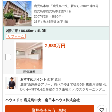
件購入＋リフォーム費用もまとめてお見積り！【お住み替
鹿児島本線 「鹿児島中央」駅から2600m 車:4分
え】■売却活動なしで最短で、現金買取り致します■売却の
鹿児島県鹿児島市永吉3丁目
ご相談・査定も無料で受付中です お家のことならハウスド
2007年2月（築20年）
ゥ鹿児島中央・南日本ハウスにお任せ下さい！
35戸 / 地上5階建 地下1階
2階 / 東 / 86.65m
/ 4LDK
2
リフォーム
2,880万円
画像
36
枚
おすすめポイント
西村 直記
鹿交/西原商会アリーナ前バス停まで徒歩5分 東南角部屋 4L
DK 令和8年6月全居室クロス張替え ハウスクリーニング済
みで即入居可能 ペット飼育可能 即日ご内覧可能です！■周
辺環境■・花岡公園まで徒歩4分（約250m）・鹿児島永吉郵
ハウスドゥ 鹿児島中央 南日本ハウス株式会社
便局まで徒歩5分（約330m）・西原商会アリーナ（旧鹿児
島アリーナ）まで徒歩5分（約350m）・ドラッグイレブン
資料をもらう
（無料）