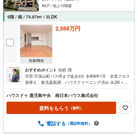
86戸 / 地上10階建
9階 / 南 / 74.97m
/ 3LDK
2
2,588万円
画像
36
枚
おすすめポイント
別府 潤
市営/天保山町バス停まで徒歩3分 令和8年7月 全室クロス
張替え、食洗器新調、ハウスクリーニング済み 3LDK＋フ
ァミリークローゼット ペット飼育可能 南向き 高層階で開
けた眺望■周辺環境■・セブンイレブン天保山店まで徒歩2
ハウスドゥ 鹿児島中央 南日本ハウス株式会社
分（約150m）・天保山公園まで徒歩4分（約280m）・天保
山中学校まで徒歩5分（約330m）・社会医療法人緑泉会
資料をもらう
（無料）
米盛病院まで徒歩7分（約530m）・タイヨー下荒田店まで
徒歩8分（約630m）・社会福祉法人久遠福祉会 久遠保育
電話する
（通話料無料）
園まで徒歩9分（約650m）・アクロスプラザ与次郎まで徒
歩9分（約700m）・ニシムタ与次郎店まで徒歩9分（約720
m）・八幡小学校まで徒歩13分（約1010m）ご希望があれ