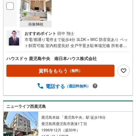
画像
36
枚
おすすめポイント
田中 翔士
市電/都通り電停まで徒歩4分 3LDK＋WIC 防音室あり ペッ
ト飼育可能 室内程度良好 全戸平置き駐車場完備 所有者様
が居住中につきご内覧希望の際は事前にご連絡ください ■
周辺環境■・中洲小学校まで徒歩2分（約150m）・セブンイ
ハウスドゥ 鹿児島中央 南日本ハウス株式会社
レブン上之園町店まで徒歩3分（約230m）・鹿児島中洲郵
便局まで徒歩4分（約320m）・市電/都通電停まで徒歩4分
資料をもらう
（無料）
（約320m）・ドラックイレブン甲南通り店まで徒歩5分
（約350m）・学校法人共研舎学園認定こども園共研幼稚園
電話する
（通話料無料）
まで徒歩5分（約370m）・タイヨー武町店まで徒歩7分（約
520m）・甲南中学校まで徒歩7分（約540m）・鹿児島市立
病院まで徒歩9分（約710m）ご希望があれば近隣の資料を
お持ちいたします 他にもご覧になりたい物件があれば、遠
ニューライフ西鹿児島
慮なくお申し付けください 店頭で住宅ローンのご相談、資
鹿児島本線 「鹿児島中央」駅 徒歩18分
金計画、お申込みが可能です 売却のご相談・査定も無料で
鹿児島県鹿児島市唐湊1丁目
受付中 お家のことならハウスドゥ鹿児島中央の南日本ハウ
1996年12月（築30年）
スにお任せ下さい！