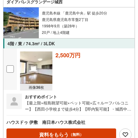
ダイアパレスグランデージ城西
鹿児島本線 「鹿児島中央」駅 徒歩20分
鹿児島県鹿児島市常盤2丁目
1998年9月（築28年）
20戸 / 地上4階建
4階 / 東 / 74.3m
/ 3LDK
2
2,500万円
画像
36
枚
おすすめポイント
【最上階×桜島眺望可能×ペット可能×広々ルーフバルコニ
ー】【西田小学校まで徒歩4分】【即内覧可能】・城西中学
校まで徒歩10分・セブンイレブン鹿児島原良店まで徒歩4分
●イチ押しポイント●・広々ルーフバルコニーから望む桜
ハウスドゥ 伊敷 南日本ハウス株式会社
島。アミュランも眺望可能・ペット可能（使用細則によ
る）・各居室6帖以上と広々空間・最上階・周辺に公園、ス
資料をもらう
（無料）