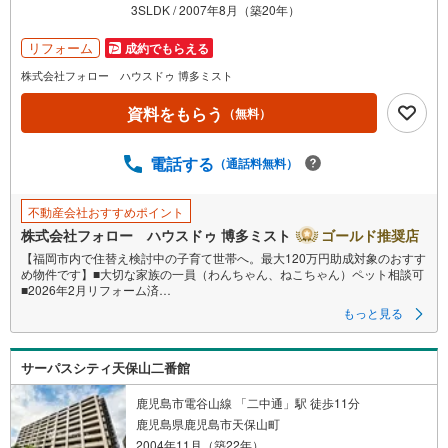
を
3SLDK / 2007年8月（築20年）
マ
リフォーム
成約でもらえる
イ
ペ
株式会社フォロー ハウスドゥ 博多ミスト
ー
資料をもらう
（無料）
ジ
に
電話する
保
（通話料無料）
存
す
不動産会社おすすめポイント
る
株式会社フォロー ハウスドゥ 博多ミスト
ゴールド推奨店
【福岡市内で住替え検討中の子育て世帯へ。最大120万円助成対象のおすす
め物件です】■大切な家族の一員（わんちゃん、ねこちゃん）ペット相談可
■2026年2月リフォーム済
「今vs5年後」「賃貸vs購入」「戸建vsマンション」など、お住まい選びを
もっと見る
する上で必ず出てくる疑問、不安をぶつけてください。
答えはお客様の家族構成やご年齢、ライフプランによって全く変わってき
ます。
サーパスシティ天保山二番館
ネット検索も便利ですが、1回のご相談でお悩みが解決できるかもしれませ
ん。
その答えが「購入しない」となっても、お客様、ご家族様のベストであれ
鹿児島市電谷山線 「二中通」駅 徒歩11分
ば、それに越したことはありません。まずはお問い合わせください。
鹿児島県鹿児島市天保山町
2004年11月（築22年）