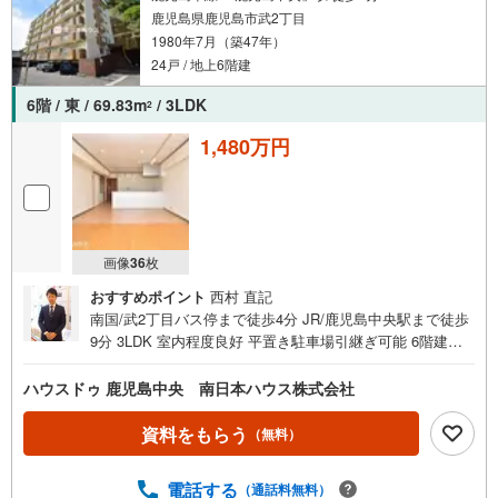
鹿児島県鹿児島市武2丁目
させていただければと思います！周辺にはどんな施設があ
1980年7月（築47年）
るか一緒に見て回りませんか？周りの雰囲気も、生活のイ
メージを掴む上で大切です
24戸 / 地上6階建
6階 / 東 / 69.83m
/ 3LDK
2
1,480万円
画像
36
枚
おすすめポイント
西村 直記
南国/武2丁目バス停まで徒歩4分 JR/鹿児島中央駅まで徒歩
9分 3LDK 室内程度良好 平置き駐車場引継ぎ可能 6階建て
の最上階 眺望良好！桜島、アミュラン見えます！空き物件
につき即日ご内覧可能です！お気軽にお問合せください ■
ハウスドゥ 鹿児島中央 南日本ハウス株式会社
周辺環境■・西郷公園まで徒歩2分（約140m）・武保育園・
武福祉館まで徒歩3分（約220m）・ファミリーマート にし
資料をもらう
（無料）
だ三丁目店まで徒歩4分（約300m）・鹿児島銀行西武町支
店まで徒歩8分（約620m）・マツモトキヨシ武町店まで徒
電話する
（通話料無料）
歩9分（約660m）・武郵便局まで徒歩9分（約660m）・JR