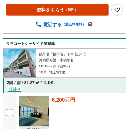
資料をもらう
（無料）
電話する
（通話料無料）
ララコートシーサイド屋我地
饒平名「饒平名」下車 徒歩9分
沖縄県名護市字饒平名
2018年7月（築9年）
10戸 / 地上3階建
2階 / 南 / 81.27m
/ 1LDK
2
賃貸中
6,200万円