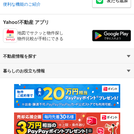
友だち追加
便利な機能のご紹介
Yahoo!不動産 アプリ
地図でサクッと物件探し
物件比較が手軽にできる
不動産情報を探す
暮らしのお役立ち情報
不動産・住宅
賃貸住宅
マンションカタログ
教えて！住まいの先生
新築マンション
中古マンション
新築一戸建て
中古一戸建て
注文住宅
土地
売却査定