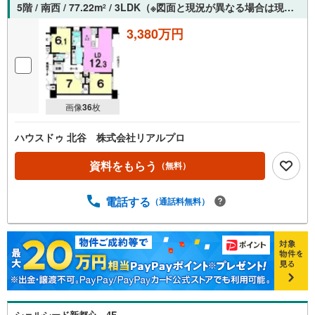
5階 / 南西 / 77.22m
/ 3LDK（※図面と現況が異なる場合は現況を優先させていただきます。）
2
3,380万円
画像
36
枚
ハウスドゥ 北谷 株式会社リアルプロ
資料をもらう
（無料）
電話する
（通話料無料）
シェルシード新都心 4F