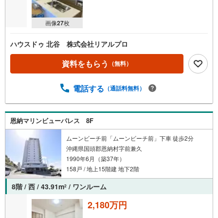
画像
27
枚
ハウスドゥ 北谷 株式会社リアルプロ
資料をもらう
（無料）
電話する
（通話料無料）
恩納マリンビューパレス 8F
ムーンビーチ前「ムーンビーチ前」下車 徒歩2分
沖縄県国頭郡恩納村字前兼久
1990年6月（築37年）
158戸 / 地上15階建 地下2階
8階 / 西 / 43.91m
/ ワンルーム
2
2,180万円