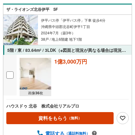
ザ・ライオンズ北谷伊平 5F
伊平バス停「伊平バス停」下車 徒歩4分
沖縄県中頭郡北谷町伊平1丁目
2024年7月（築3年）
38戸 / 地上6階建 地下1階
5階 / 東 / 83.64m
/ 3LDK（※図面と現況が異なる場合は現況を優先させていただきます。）
2
1億3,000万円
画像
36
枚
ハウスドゥ 北谷 株式会社リアルプロ
資料をもらう
（無料）
電話する
（通話料無料）