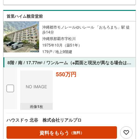
首里ハイム観音堂前
沖縄都市モノレールゆいレール 「おもろまち」駅 徒
歩14分
沖縄県那覇市字松川
1975年10月（築51年）
179戸 / 地上9階建
8階 / 南 / 17.77m
/ ワンルーム（※図面と現況が異なる場合は現況を優先させていただきます。）
2
550万円
画像
1
枚
ハウスドゥ 北谷 株式会社リアルプロ
資料をもらう
（無料）