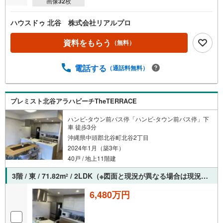
画像
32
枚
ハウスドゥ 北谷 株式会社リアルプロ
資料をもらう
（無料）
電話する
（通話料無料）
プレミスト北谷アラハビーチTheTERRACE
ハンビ-タウン前バス停「ハンビ-タウン前バス停」下
車 徒歩3分
沖縄県中頭郡北谷町北谷2丁目
2024年1月（築3年）
40戸 / 地上11階建
3階 / 東 / 71.82m
/ 2LDK（※図面と現況が異なる場合は現況を優先させていただきます。）
2
6,480万円