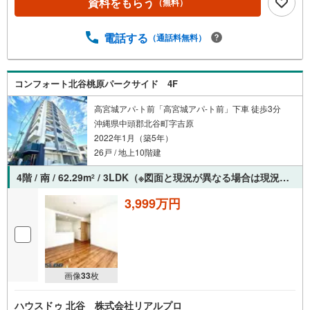
資料をもらう
（無料）
電話する
（通話料無料）
コンフォート北谷桃原パークサイド 4F
高宮城アパ-ト前「高宮城アパ-ト前」下車 徒歩3分
沖縄県中頭郡北谷町字吉原
2022年1月（築5年）
26戸 / 地上10階建
4階 / 南 / 62.29m
/ 3LDK（※図面と現況が異なる場合は現況を優先させていただきます。）
2
3,999万円
画像
33
枚
ハウスドゥ 北谷 株式会社リアルプロ