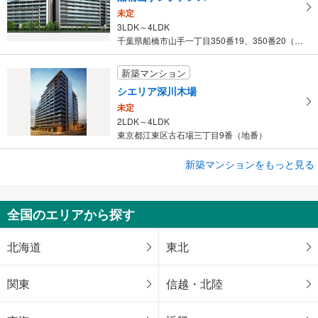
未定
存
3LDK～4LDK
す
千葉県船橋市山手一丁目350番19、350番20（地番）
る
新築マンション
シエリア深川木場
未定
2LDK～4LDK
東京都江東区古石場三丁目9番（地番）
新築マンションをもっと見る
新築マンション
ザ サンズ新宮中央
未定
全国のエリアから探す
2LDK・3LDK
福岡県糟屋郡新宮町緑ケ浜四丁目1402-6（地番）
北海道
東北
関東
信越・北陸