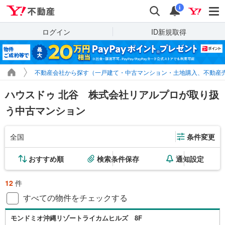
Yahoo!不動産
検索
通知
i
ログイン
ID新規取得
不動産会社から探す（一戸建て・中古マンション・土地購入、不動産
ハウスドゥ 北谷 株式会社リアルプロが取り扱
う中古マンション
全国
条件変更
おすすめ順
検索条件保存
通知設定
12
件
すべての物件をチェックする
モンドミオ沖縄リゾートライカムヒルズ 8F