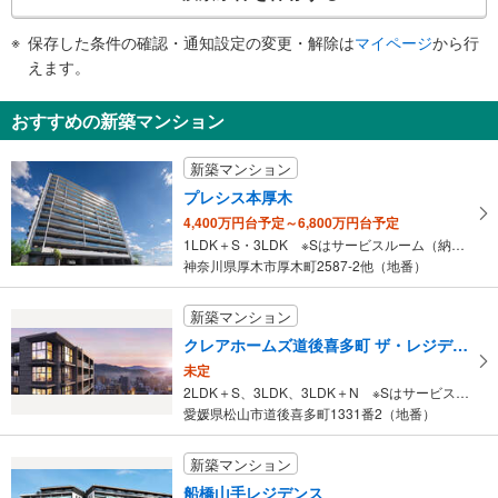
条
件
保存した条件の確認・通知設定の変更・解除は
マイページ
から行
で
えます。
通
知
おすすめの新築マンション
を
受
新築マンション
け
プレシス本厚木
取
4,400万円台予定～6,800万円台予定
る
1LDK＋S・3LDK ※Sはサービスルーム（納戸）です。
・
神奈川県厚木市厚木町2587-2他（地番）
条
件
新築マンション
を
クレアホームズ道後喜多町 ザ・レジデンス
マ
未定
イ
2LDK＋S、3LDK、3LDK＋N ※Sはサービスルーム（納戸）です。 ※Nは納戸です。
ペ
愛媛県松山市道後喜多町1331番2（地番）
ー
ジ
新築マンション
に
船橋山手レジデンス
保