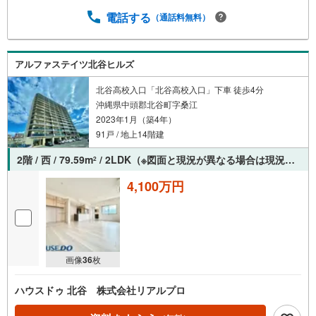
電話する
（通話料無料）
アルファステイツ北谷ヒルズ
北谷高校入口「北谷高校入口」下車 徒歩4分
沖縄県中頭郡北谷町字桑江
2023年1月（築4年）
91戸 / 地上14階建
2階 / 西 / 79.59m
/ 2LDK（※図面と現況が異なる場合は現況を優先させていただきます。）
2
4,100万円
画像
36
枚
ハウスドゥ 北谷 株式会社リアルプロ