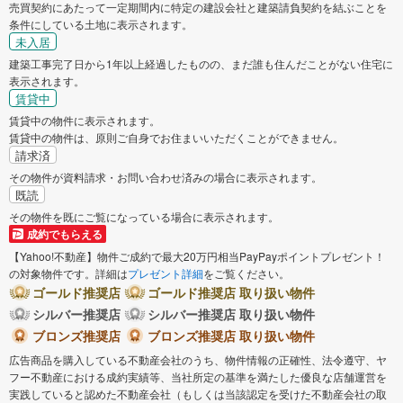
売買契約にあたって一定期間内に特定の建設会社と建築請負契約を結ぶことを
条件にしている土地に表示されます。
未入居
建築工事完了日から1年以上経過したものの、まだ誰も住んだことがない住宅に
表示されます。
賃貸中
賃貸中の物件に表示されます。
賃貸中の物件は、原則ご自身でお住まいいただくことができません。
請求済
その物件が資料請求・お問い合わせ済みの場合に表示されます。
既読
その物件を既にご覧になっている場合に表示されます。
成約でもらえる
【Yahoo!不動産】物件ご成約で最大20万円相当PayPayポイントプレゼント！
の対象物件です。詳細は
プレゼント詳細
をご覧ください。
ゴールド推奨店
ゴールド推奨店 取り扱い物件
シルバー推奨店
シルバー推奨店 取り扱い物件
ブロンズ推奨店
ブロンズ推奨店 取り扱い物件
広告商品を購入している不動産会社のうち、物件情報の正確性、法令遵守、ヤ
フー不動産における成約実績等、当社所定の基準を満たした優良な店舗運営を
実践していると認めた不動産会社（もしくは当該認定を受けた不動産会社の取