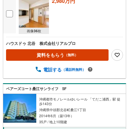
2,980万円
画像
36
枚
ハウスドゥ 北谷 株式会社リアルプロ
資料をもらう
（無料）
電話する
（通話料無料）
ベアーズコート桑江サンライフ 5F
沖縄都市モノレールゆいレール 「てだこ浦西」駅 徒
歩143分
沖縄県中頭郡北谷町桑江1丁目
2014年6月（築13年）
35戸 / 地上10階建