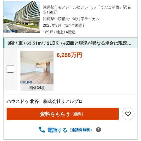
沖縄都市モノレールゆいレール 「てだこ浦西」駅 徒
歩160分
沖縄県中頭郡北中城村字ライカム
2025年9月（築1年未満）
129戸 / 地上14階建
8階 / 東 / 63.51m
/ 2LDK（※図面と現況が異なる場合は現況を優先させていただきます。）
2
6,288万円
画像
34
枚
ハウスドゥ 北谷 株式会社リアルプロ
資料をもらう
（無料）
電話する
（通話料無料）