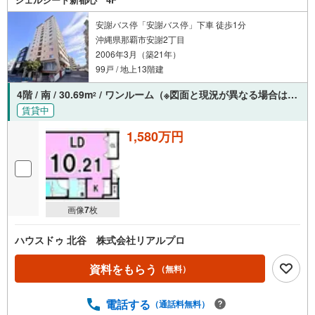
安謝バス停「安謝バス停」下車 徒歩1分
沖縄県那覇市安謝2丁目
2006年3月（築21年）
99戸 / 地上13階建
4階 / 南 / 30.69m
/ ワンルーム（※図面と現況が異なる場合は現況を優先させていただきます。）
2
賃貸中
1,580万円
画像
7
枚
ハウスドゥ 北谷 株式会社リアルプロ
資料をもらう
（無料）
電話する
（通話料無料）