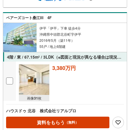
ベアーズコート桑江III 4F
伊平「伊平」下車 徒歩4分
沖縄県中頭郡北谷町字伊平
2016年5月（築11年）
55戸 / 地上6階建
4階 / 東 / 67.15m
/ 3LDK（※図面と現況が異なる場合は現況を優先させていただきます。）
2
3,380万円
画像
31
枚
ハウスドゥ 北谷 株式会社リアルプロ
資料をもらう
（無料）