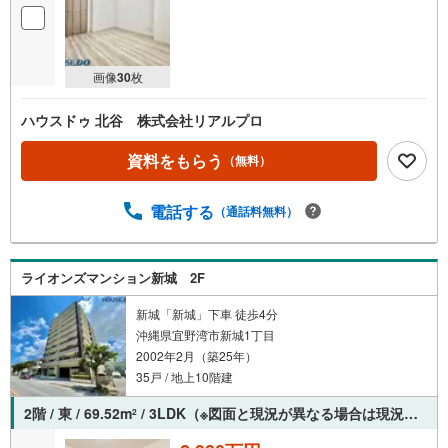
画像
30
枚
ハウスドゥ 北谷 株式会社リアルプロ
資料をもらう
（無料）
電話する
（通話料無料）
ライオンズマンション新城 2F
新城「新城」下車 徒歩4分
沖縄県宜野湾市新城1丁目
2002年2月（築25年）
35戸 / 地上10階建
2階 / 東 / 69.52m
/ 3LDK（※図面と現況が異なる場合は現況を優先させていただきます。）
2