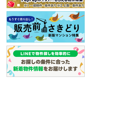
しなの鉄道
(
0
)
津軽鉄道
(
0
)
三陸鉄道リアス線
(
0
)
仙台空港アクセス線
(
0
)
松本電鉄上高地線
(
0
)
関東鉄道常総線
(
0
)
銚子電気鉄道
(
0
)
上信電鉄上信線
(
0
)
埼玉新都市交通伊奈線
(
0
)
京成成田高速鉄道アクセス線
(
0
)
京成千葉線
(
0
)
京成松戸線
(
0
)