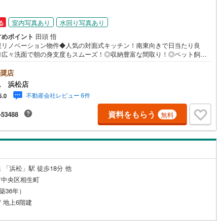
営地下鉄東山線
(
0
)
名古屋市営地下鉄名城線
(
0
)
室内写真あり
水回り写真あり
る
営地下鉄桜通線
(
0
)
名古屋市営地下鉄上飯田線
(
0
)
すめポイント
田頭 悟
規リノベーション物件◆人気の対面式キッチン！南東向きで日当たり良
地下鉄烏丸線
(
0
)
京都市営地下鉄東西線
(
0
)
◎広々洗面で朝の身支度もスムーズ！◎収納豊富な間取り！◎ペット飼育
（細則有）来店予約でイオン商品券5000円分プレゼント♪《本日見学O
tro今里筋線
(
0
)
OsakaMetro御堂筋線
(
0
)
営業時間内（9:00～19:00）は、下記電話フォームよりお電話をして頂け
奨店
スムーズに見学のご案内ができます。～**～**～アイデムホームではお客様
ム 浜松店
tro四つ橋線
(
0
)
OsakaMetro中央線
(
0
)
での営業を心掛けております～**～**～■弊社店舗について駐車場完備、キ
不動産会社レビュー 6件
5.0
コーナーも併設しておりますのでお子様連れでもご安心下さい。■ご案内に
tro堺筋線
(
0
)
神戸市営地下鉄西神・山手線
(
0
)
て現地でのお待ち合わせや弊社までご来店して頂きご案内も可能です。■住
資料をもらう
-53488
無料
ーンについて弊社では豊富な販売実績により、お客様のご希望や条件に合
下鉄空港線
(
0
)
福岡市地下鉄箱崎線
(
0
)
適な住宅ローン商品のご提案をさせて頂きます。また、以下のようなご相
是非ご相談下さい。・勤続年数が短い方、自営業者の方・車のローンやク
ット、キャッシングの借入がある方・自己資金がない、支払いに不安のあ
0
)
函館市電
(
0
)
何でもご相談下さい。
 「浜松」駅 徒歩18分 他
りび鉄道
(
0
)
わたらせ渓谷鐵道
(
0
)
市中央区相生町
行
(
0
)
会津鉄道
(
0
)
（築36年）
/ 地上6階建
縦貫鉄道
(
0
)
しなの鉄道北しなの線
(
0
)