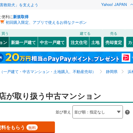
Yahoo! JAPAN
害救助犬」を支えよう
と便利に
新規取得
初回購入限定、アプリで使えるお得なクーポン
検索条件を保存しました
買う
建てる
売る
0
)
札沼線
(
0
)
リノベーション
ョン
新築一戸建て
中古一戸建て
注文住宅
土地
売却査定
カ
この検索条件の新着物件通知は、
マイページ
から設定できます。
室蘭本線
(
0
)
ション・リフォーム
築古・築30年以上
（
12
）
岩手
宮城
秋田
山形
0
)
富良野線
(
0
)
全国
神奈川
埼玉
千葉
茨城
0
)
釧網本線
(
0
)
（一戸建て・中古マンション・土地購入、不動産売却）
静岡県
浜
水郡線
(
0
)
クスあり
（
1
）
24時間ゴミ出し可
（
0
）
長野
富山
石川
福井
上越線
(
0
)
店が取り扱う中古マンション
検索条件を保存する
ルーム
（
0
）
エレベーター
（
14
）
閉じる
閉じる
お気に入りリストを見る
お気に入りリストを見る
閉じる
閉じる
岐阜
静岡
三重
水戸線
(
0
)
きあり（近隣を含む）
オートロック
（
1
）
マイページ
並び替え
仙山線
(
0
)
兵庫
京都
滋賀
奈良
気仙沼線
(
0
)
資料をもらう
無料
約