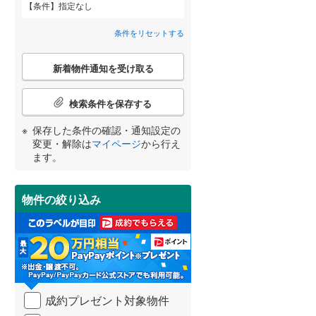
条件
指定なし
田沢湖線
(
0
)
条件をリセットする
八戸線
(
0
)
こ
磐越西線
(
0
)
新着物件通知を受け取る
の
宮崎
鹿児島
沖縄
2階以上
（
14
）
検
陸羽西線
(
0
)
索
検索条件を保存する
条
左沢線
(
0
)
件
最上階
（
0
）
保存した条件の確認・通知設定の
で
津軽線
(
0
)
変更・解除は
マイページ
から行え
する
る
条件をリセットする
条件をリセットする
条件をリセットする
条件をリセットする
条件をリセットする
条件をリセットする
通
ます。
信越本線
(
0
)
知
を
弥彦線
(
0
)
制震構造
（
0
）
受
物件の絞り込み
け
総武本線
(
0
)
低層マンション（4階建て以
取
る
下）
（
0
）
・
京葉線
(
0
)
条
件
久留里線
(
0
)
を
成約プレゼント対象物件
マ
小学校まで1km以内
（
0
）
山手線
(
0
)
イ