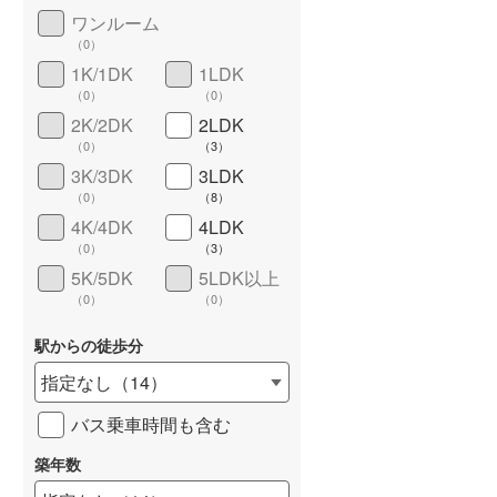
ワンルーム
城端線
(
0
)
（
0
）
関西本線（JR西日本）
(
0
)
1K/1DK
1LDK
（
0
）
（
0
）
大阪環状線
(
0
)
2K/2DK
2LDK
（
0
）
（
3
）
山陽本線（JR西日本）
(
0
)
3K/3DK
3LDK
姫新線
(
0
)
（
0
）
（
8
）
4K/4DK
4LDK
ワイドバルコニー
（
7
）
吉備線
(
0
)
（
0
）
（
3
）
5K/5DK
5LDK以上
芸備線
(
0
)
（
0
）
（
0
）
可部線
(
0
)
駅からの徒歩分
宇部線
(
0
)
指定なし
（
14
）
山陰本線
(
0
)
バス乗車時間も含む
境線
(
0
)
築年数
奈良線
(
0
)