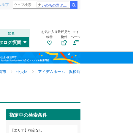
ヘルプ
いのちの党 れいわ新選組
検索
お気に入り
最近見た
マイ
知る
物件
物件
ページ
千歳線
(
0
)
タログ/質問
日高本線
(
0
)
福島
宗谷本線
(
0
)
栃木
群馬
山梨
東北本線
(
0
)
松市
中央区
アイデムホーム 浜松店
川越線
(
0
)
自転車置き場
（
5
）
吾妻線
(
0
)
バイク置き場
（
1
）
日光線
(
0
)
防犯カメラ
（
0
）
指定中の検索条件
仙石線
(
0
)
和歌山
大船渡線
(
0
)
エリア
指定なし