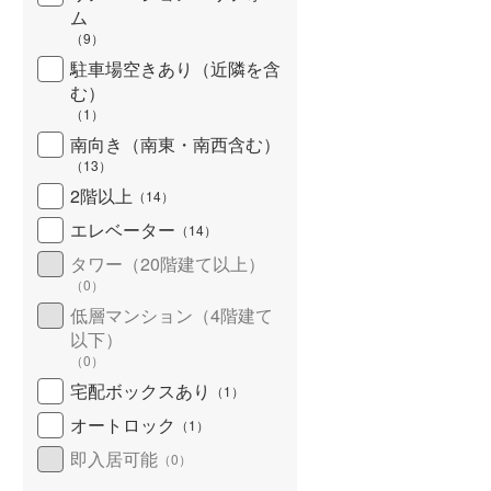
ム
北海道新幹線
(
0
)
（
9
）
山形新幹線
(
0
)
駐車場空きあり（近隣を含
む）
東海道新幹線
(
10
)
（
1
）
南向き（南東・南西含む）
九州新幹線
(
0
)
（
13
）
2階以上
（
14
）
エレベーター
（
14
）
札幌市営地下鉄東豊線
(
0
)
タワー（20階建て以上）
東京メトロ銀座線
(
0
)
（
0
）
低層マンション（4階建て
東京メトロ日比谷線
(
0
)
以下）
（
0
）
東京メトロ有楽町線
(
0
)
宅配ボックスあり
（
1
）
東京メトロ副都心線
(
0
)
オートロック
（
1
）
都営新宿線
(
0
)
即入居可能
（
0
）
横浜市営地下鉄グリーンライン
(
0
)