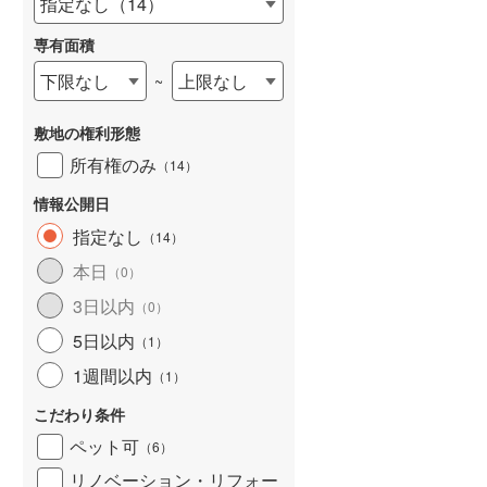
指定なし
（
14
）
和歌山線
(
0
)
専有面積
東西線
(
0
)
下限なし
上限なし
~
予讃線
(
0
)
詳しく見る
敷地の権利形態
高徳線
(
0
)
所有権のみ
（
14
）
牟岐線
(
0
)
情報公開日
山陽本線（JR九州）
(
0
)
指定なし
（
14
）
篠栗線
(
0
)
本日
（
0
）
3日以内
指宿枕崎線
(
0
)
（
0
）
5日以内
（
1
）
筑肥線
(
0
)
1週間以内
（
1
）
久大本線
(
0
)
こだわり条件
日田彦山線
(
0
)
ペット可
（
6
）
筑豊本線
(
0
)
リノベーション・リフォー