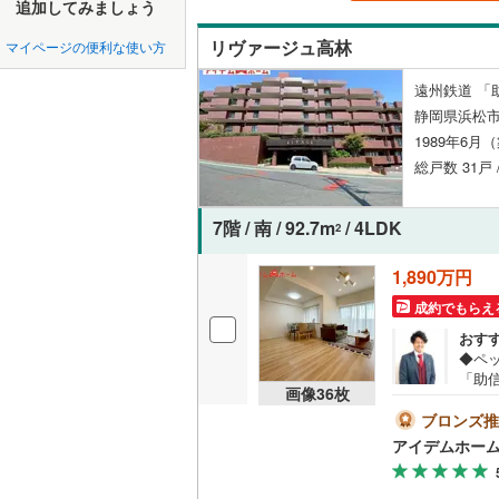
中国
鳥取
追加してみましょう
北上線
(
0
)
ペット可
リヴァージュ高林
マイページの便利な使い方
山田線
(
0
)
四国
徳島
配置、向き、
遠州鉄道 「助
大湊線
(
0
)
静岡県浜松市
九州・沖縄
福岡
角住戸
（
只見線
(
0
)
1989年6月
総戸数 31戸 
奥羽本線
(
階下に住
男鹿線
(
0
)
7階 / 南 / 92.7m
/ 4LDK
0
0
0
0
0
0
2
該当物件
該当物件
該当物件
該当物件
該当物件
該当物件
件
件
件
件
件
件
構造・規模・
羽越本線
(
1,890万円
飯山線
(
0
)
耐震構造
成約でもらえ
おす
湘南新宿
大規模（
◆ペ
(
0
)
（
2
）
「助
画像
36
枚
品券5
外房線
(
0
)
記電
ブロンズ推
立地
す。～
アイデムホー
成田線
(
0
)
～*
最寄りの
お子
東金線
(
0
)
でご