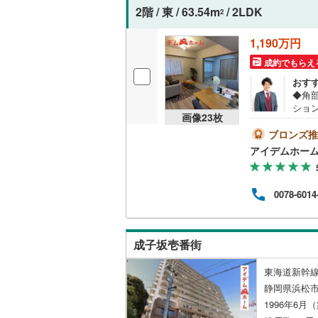
2階 / 東 / 63.54m
/ 2LDK
2
いすみ鉄
1,190万円
IGRいわ
成約でもらえ
弘南鉄道
おす
◆角
由利高原
ショ
画像
23
枚
来店
長野電鉄
（9:
ブロンズ推
学の
アイデムホー
宇都宮ラ
掛け
設し
鹿島臨海
待ち
0078-6014
弊社
小湊鐵道
(
ン商
さい
上毛電気
シン
成子坂壱番街
下さ
流鉄流山
東海道新幹線
京成本線
(
静岡県浜松
1996年6月
京成金町