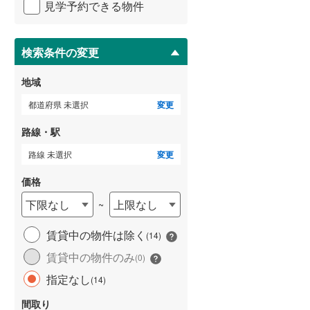
見学予約できる物件
ペ
武蔵野線
(
0
)
ー
ジ
ゲストルーム
横須賀線
(
0
)
（
0
）
に
検索条件の変更
保
青梅線
(
0
)
存
地域
す
小海線
(
0
)
る
都道府県 未選択
変更
ＴＶモニタ付インターホン
京浜東北線
(
0
)
（
11
）
路線・駅
総武線
(
0
)
路線 未選択
変更
御殿場線
(
0
)
価格
中央本線（JR東海）
(
0
)
下限なし
上限なし
~
太多線
(
0
)
賃貸中の物件は除く
(
14
)
名松線
(
0
)
賃貸中の物件のみ
(
0
)
東海道本線（JR西日本）
(
0
)
指定なし
(
14
)
小浜線
(
0
)
間取り