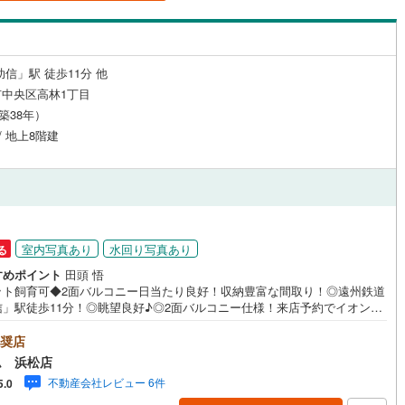
島根
岡山
広島
山口
釜石線
(
0
)
（
6
）
24時間有人管理
（
0
）
花輪線
(
0
)
香川
愛媛
高知
保存した条件を見る
建ち方、日当たり
信」駅 徒歩11分 他
磐越東線
(
0
)
中央区高林1丁目
佐賀
長崎
熊本
大分
1
）
南向き（南東・南西含む）
陸羽東線
(
0
)
（築38年）
（
13
）
/ 地上8階建
0
)
米坂線
(
0
)
戸なし
（
0
）
メゾネット
（
0
）
五能線
(
0
)
この条件で検索する
この条件で検索する
この条件で検索する
この条件で検索する
この条件で検索する
この条件で検索する
市区町村以下を選択
市区町村を選択す
駅を選択する
施工・品質・工法関連
0
)
白新線
(
0
)
越後線
(
0
)
（
0
）
免震構造
（
0
）
室内写真あり
水回り写真あり
る
すめポイント
田頭 悟
ライン（宇都宮～逗子）
湘南新宿ライン（前橋～小田原）
総戸数200以上）
タワー（20階建て以上）
（
0
）
ット飼育可◆2面バルコニー日当たり良好！収納豊富な間取り！◎遠州鉄道
(
0
)
信」駅徒歩11分！◎眺望良好♪◎2面バルコニー仕様！来店予約でイオン商
000円分プレゼント♪《本日見学OK！》営業時間内（9:00～19:00）は、下
内房線
(
0
)
話フォームよりお電話をして頂けるとスムーズに見学のご案内ができま
奨店
**～**～アイデムホームではお客様第一での営業を心掛けております～**
ム 浜松店
鹿島線
(
0
)
*～■弊社店舗について駐車場完備、キッズコーナーも併設しておりますので
不動産会社レビュー 6件
5.0
駅が始発駅
（
0
）
海まで2km以内
（
0
）
様連れでもご安心下さい。■ご案内について現地でのお待ち合わせや弊社ま
東海道本線
(
0
)
来店して頂きご案内も可能です。■住宅ローンについて弊社では豊富な販売