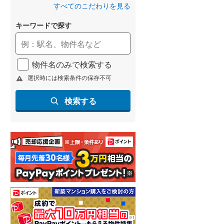
すべてのこだわりを見る
名古屋市営地下鉄鶴舞線
(
0
)
キーワードで探す
名古屋市営地下鉄名港線
(
0
)
OsakaMetro長堀鶴見緑地線
(
0
)
物件名のみで検索する
OsakaMetro谷町線
(
0
)
選択時には検索条件の保存不可
OsakaMetro千日前線
(
0
)
検索する
神戸市営地下鉄海岸線
(
0
)
福岡市地下鉄七隈線
(
0
)
函館市電宝来・谷地頭線
(
0
)
真岡鐵道
(
0
)
山形鉄道フラワー長井線
(
0
)
えちごトキめき鉄道妙高はねうまラ
イン
(
0
)