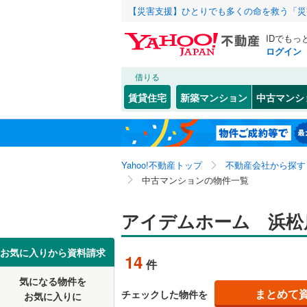
【災害支援】ひとりでも多くの命を救う「災
IDでもっ
ログイン
借りる
北海道
JR
北海道
函館本線
(
こだわり条件
リフォーム、
賃貸住宅
新築マンション
中古マンシ
石勝線
(
0
)
リノベー
東北
青森
（
9
）
根室本線
(
関東
東京
石北本線
(
Yahoo!不動産トップ
不動産会社から探す
共用設備
中古マンションの物件一覧
常磐線
(
0
)
宅配ボッ
信越・北陸
新潟
高崎線
(
0
)
アイデムホーム 浜松
トランク
東海
愛知
両毛線
(
0
)
駐車場空
お気に入りから資料請求
14
件
烏山線
(
0
)
（
1
）
近畿
大阪
気になる物件を
石巻線
(
0
)
まとめて
チェックした物件を
お気に入りに
管理・管理規