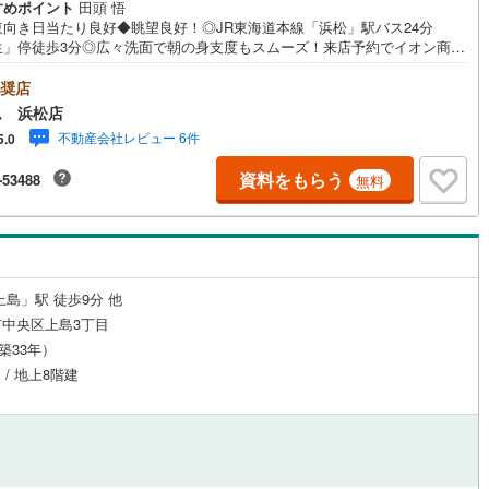
すめポイント
田頭 悟
0
)
宮崎空港線
(
0
)
東向き日当たり良好◆眺望良好！◎JR東海道本線「浜松」駅バス24分
生」停徒歩3分◎広々洗面で朝の身支度もスムーズ！来店予約でイオン商品
線
(
0
)
上越新幹線
(
0
)
00円分プレゼント♪《本日見学OK！》営業時間内（9:00～19:00）は、下記
フォームよりお電話をして頂けるとスムーズに見学のご案内ができます。
奨店
線
(
0
)
北陸新幹線
(
0
)
～**～アイデムホームではお客様第一での営業を心掛けております～**～**
ム 浜松店
弊社店舗について駐車場完備、キッズコーナーも併設しておりますのでお子
不動産会社レビュー 6件
5.0
線
(
0
)
北陸新幹線（JR西日本）
(
0
)
れでもご安心下さい。■ご案内について現地でのお待ち合わせや弊社までご
して頂きご案内も可能です。■住宅ローンについて弊社では豊富な販売実績
資料をもらう
-53488
無料
幹線
(
0
)
り、お客様のご希望や条件に合う最適な住宅ローン商品のご提案をさせて
ます。また、以下のようなご相談も是非ご相談下さい。・勤続年数が短い
自営業者の方・車のローンやクレジット、キャッシングの借入がある方・
地下鉄南北線
(
0
)
札幌市営地下鉄東西線
(
0
)
資金がない、支払いに不安のある方何でもご相談下さい。
下鉄南北線
(
0
)
仙台市地下鉄東西線
(
0
)
上島」駅 徒歩9分 他
ロ丸ノ内線
(
0
)
東京メトロ丸ノ内方南支線
(
0
)
中央区上島3丁目
（築33年）
ロ東西線
(
0
)
東京メトロ千代田線
(
0
)
 / 地上8階建
ロ半蔵門線
(
0
)
東京メトロ南北線
(
0
)
線
(
0
)
都営三田線
(
0
)
戸線
(
0
)
横浜市営地下鉄ブルーライン
(
0
)