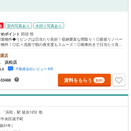
道
(
0
)
北越急行ほくほく線
(
0
)
て銀河鉄道
(
0
)
青い森鉄道
(
0
)
室内写真あり
水回り写真あり
る
弘南線
(
0
)
弘南鉄道大鰐線
(
0
)
すめポイント
田頭 悟
部屋物件◆リビングは日当たり良好！収納豊富な間取り！◎新規リノベー
鉄道鳥海山ろく線
(
0
)
福島交通飯坂線
(
0
)
ン物件！◎広々洗面で朝の身支度もスムーズ！◎南東向きで日当たり良好♪
予約でイオン商品券5000円分プレゼント♪《本日見学OK！》営業時間内
長野線
(
0
)
上田電鉄別所線
(
0
)
00～19:00）は、下記電話フォームよりお電話をして頂けるとスムーズに見
奨店
ご案内ができます。～**～**～アイデムホームではお客様第一での営業を心
ム 浜松店
イトレール
(
0
)
関東鉄道竜ケ崎線
(
0
)
ております～**～**～■弊社店舗について駐車場完備、キッズコーナーも併
不動産会社レビュー 6件
5.0
ておりますのでお子様連れでもご安心下さい。■ご案内について現地でのお
鉄道大洗鹿島線
(
0
)
ひたちなか海浜鉄道湊線
(
0
)
合わせや弊社までご来店して頂きご案内も可能です。■住宅ローンについて
資料をもらう
-53488
無料
では豊富な販売実績により、お客様のご希望や条件に合う最適な住宅ロー
0
)
千葉都市モノレール
(
0
)
品のご提案をさせて頂きます。また、以下のようなご相談も是非ご相談下
。・勤続年数が短い方、自営業者の方・車のローンやクレジット、キャッ
鉄道上毛線
(
0
)
秩父鉄道
(
0
)
グの借入がある方・自己資金がない、支払いに不安のある方何でもご相談
い。
線
(
0
)
つくばエクスプレス
(
0
)
 「浜松」駅 徒歩12分 他
0
)
京成押上線
(
0
)
市中央区成子町
（築31年）
線
(
0
)
京成千原線
(
0
)