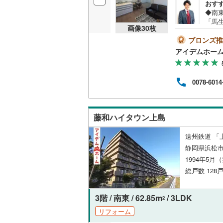
おす
後藤寺線
(
◆南
「馬
画像
30
枚
東北新幹
券50
電話
ブロンズ推
秋田新幹
～**
アイデムホー
～■
山陽新幹
様連
来店
0078-6014
西九州新
によ
頂き
方、
地下鉄
札幌市営
自己
藤和ハイタウン上島
仙台市地
遠州鉄道 「
東京メト
静岡県浜松市
1994年5月
東京メト
総戸数 128戸
東京メト
3階 / 南東 / 62.85m
/ 3LDK
2
都営浅草
リフォーム
都営大江