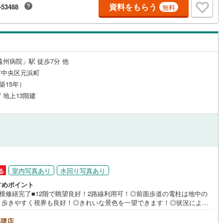
資料をもらう
-53488
無料
により、お客様のご希望や条件に合う最適な住宅ローン商品のご提案をさ
鶴見線
(
0
)
頂きます。また、以下のようなご相談も是非ご相談下さい。・勤続年数が
方、自営業者の方・車のローンやクレジット、キャッシングの借入がある
ルジュサービス
（
0
）
キッズルーム
根岸線
(
0
)
（
0
）
自己資金がない、支払いに不安のある方何でもご相談下さい。
中央本線（JR東日本）
(
0
)
遠州病院」駅 徒歩7分 他
0
)
八高線
(
0
)
市中央区元浜町
0
）
オール電化
（
0
）
（築15年）
0
)
大糸線（JR東日本）
(
0
)
/ 地上13階建
各駅停車）
(
0
)
埼京線
(
0
)
全体
東海道本線（JR東海）
(
12
)
リー住宅
（
0
）
飯田線
(
0
)
高山本線（JR東海）
(
0
)
室内写真あり
水回り写真あり
る
ダイニング15畳以上
JR東海）
(
0
)
紀勢本線（JR東海）
(
0
)
すめポイント
規模修繕完了■12階で眺望良好！2路線利用可！◎前面歩道の電柱は地中の
博多南線
(
0
)
、歩きやすく視界も良好！◎きれいな景色を一望できます！◎状況により
山も見えます♪来店予約でイオン商品券5000円分プレゼント♪《本日見学O
R西日本）
(
0
)
北陸本線
(
0
)
営業時間内（9:00～19:00）は、下記電話フォームよりお電話をして頂け
奨店