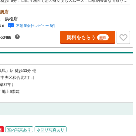
駅徒歩15分！◎広々洗面で朝の身支度もスムーズ！◎収納豊富な間取り！
応
予約でイオン商品券5000円分プレゼント♪《本日見学OK！》営業時間内
片町線
(
0
)
00～19:00）は、下記電話フォームよりお電話をして頂けるとスムーズに見
奨店
ご案内ができます。～**～**～アイデムホームではお客様第一での営業を心
ン内見(相談)可
（
0
）
IT重説可
（
0
）
関西空港線
(
0
)
ム 浜松店
ております～**～**～■弊社店舗について駐車場完備、キッズコーナーも併
不動産会社レビュー 6件
5.0
ておりますのでお子様連れでもご安心下さい。■ご案内について現地でのお
東線
(
0
)
本四備讃線
(
0
)
合わせや弊社までご来店して頂きご案内も可能です。■住宅ローンについて
ン対応とは？
資料をもらう
-53488
無料
では豊富な販売実績により、お客様のご希望や条件に合う最適な住宅ロー
予土線
(
0
)
品のご提案をさせて頂きます。また、以下のようなご相談も是非ご相談下
。・勤続年数が短い方、自営業者の方・車のローンやクレジット、キャッ
徳島線
(
0
)
グの借入がある方・自己資金がない、支払いに不安のある方何でもご相談
い。
土讃線
(
0
)
馬」駅 徒歩33分 他
線
(
0
)
香椎線
(
0
)
中央区和合北2丁目
（築37年）
肥薩線
(
0
)
/ 地上6階建
0
)
唐津線
(
0
)
0
)
大村線
(
0
)
0
)
日豊本線
(
0
)
室内写真あり
水回り写真あり
る
吉都線
(
0
)