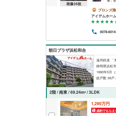
塚」
画像
35
枚
オンライン対
来店
桜井線
(
0
)
（9:
ブロンズ推
学の
オンライ
阪和線
(
0
)
アイデムホー
掛け
設し
おおさか
待ち
オンライ
0078-6014
弊社
内子線
(
0
)
ン商
さい
鳴門線
(
0
)
シン
朝日プラザ浜松和合
下さ
土讃線
(
0
)
遠州鉄道 「曳
鹿児島本
静岡県浜松市
1990年5月
三角線
(
0
)
総戸数 39戸 
長崎本線
(
2階 / 南東 / 69.24m
/ 3LDK
佐世保線
(
2
豊肥本線
(
1,290万円
成約でもらえ
日南線
(
0
)