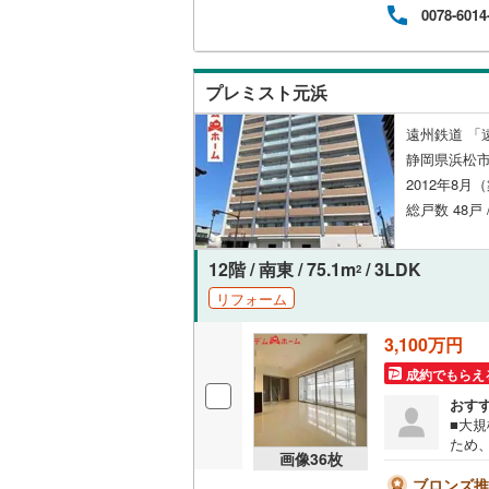
0078-6014
実績
共用施設
南武線
(
0
)
せて
短い
コンシェ
横浜線
(
0
)
方・
プレミスト元浜
相模線
(
0
)
設備
遠州鉄道 「
五日市線
(
静岡県浜松
床暖房
（
2012年8月
篠ノ井線
(
総戸数 48戸 
常磐線（
間取り、居室
12階 / 南東 / 75.1m
/ 3LDK
2
伊東線
(
0
)
リフォーム
バリアフ
身延線
(
0
)
3,100万円
LD
武豊線
(
0
)
成約でもらえ
リビング
関西本線（
おす
（
7
）
■大
参宮線
(
0
)
ため
画像
36
枚
富士
キッチン
大糸線（J
K！》
ブロンズ推