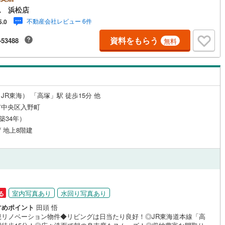
スムーズに見学のご案内ができます。～**～**～アイデムホームではお客様
ム 浜松店
0
)
七尾線
(
0
)
ッチン
（
0
）
対面キッチン
（
6
）
での営業を心掛けております～**～**～■弊社店舗について駐車場完備、キ
不動産会社レビュー 6件
5.0
コーナーも併設しておりますのでお子様連れでもご安心下さい。■ご案内に
高山本線（JR西日本）
(
0
)
て現地でのお待ち合わせや弊社までご来店して頂きご案内も可能です。■住
資料をもらう
-53488
無料
ーンについて弊社では豊富な販売実績により、お客様のご希望や条件に合
JR西日本）
(
0
)
湖西線
(
0
)
適な住宅ローン商品のご提案をさせて頂きます。また、以下のようなご相
機あり
（
1
）
浴室に窓あり
（
0
）
是非ご相談下さい。・勤続年数が短い方、自営業者の方・車のローンやク
福知山線
(
0
)
ット、キャッシングの借入がある方・自己資金がない、支払いに不安のあ
何でもご相談下さい。
庭
0
)
播但線
(
0
)
JR東海） 「高塚」駅 徒歩15分 他
ルコニー
（
0
）
専用庭
（
0
）
津山線
(
0
)
市中央区入野町
（築34年）
伯備線
(
0
)
/ 地上8階建
呉線
(
0
)
インクローゼット
山口線
(
0
)
0
)
美祢線
(
0
)
契約、入居関連など
室内写真あり
水回り写真あり
る
因美線
(
0
)
すめポイント
田頭 悟
能
（
0
）
規リノベーション物件◆リビングは日当たり良好！◎JR東海道本線「高
草津線
(
0
)