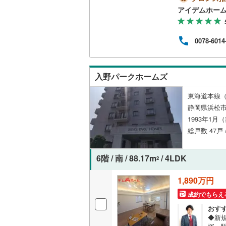
ると
アイデムホー
越美北線
(
独立型キ
第一
ッズ
氷見線
(
0
)
つい
浴室
0078-6014
宅ロ
紀勢本線（
う最
浴室乾燥
談も
桜島線
(
0
)
レジ
入野パークホームズ
る方
バルコニー、
加古川線
(
東海道本線（
ルーフバ
赤穂線
(
0
)
静岡県浜松
1993年1月
宇野線
(
0
)
総戸数 47戸 
収納
福塩線
(
0
)
ウォーク
6階 / 南 / 88.17m
/ 4LDK
2
岩徳線
(
0
)
（
1
）
1,890万円
小野田線
(
販売、価格、
成約でもらえ
舞鶴線
(
0
)
おす
即入居可
◆新
木次線
(
0
)