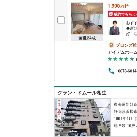
1,990万円
名古屋市
成約でもらえ
名古屋市
おす
◆新
京都市営
好！
画像
24
枚
可！
OsakaMe
K！》
ブロンズ推
ると
アイデムホー
OsakaMe
第一
ッズ
OsakaMe
つい
0078-6014
宅ロ
福岡市地
う最
談も
レジ
グラン・ドムール相生
私鉄・その他
札幌市電
(
る方
東海道新幹線
道南いさ
静岡県浜松
阿武隈急
1991年4月
総戸数 16戸 
秋田内陸