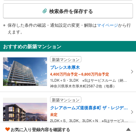
検
索
検索条件を保存する
条
件
保存した条件の確認・通知設定の変更・解除は
マイページ
から行
で
えます。
通
知
おすすめの新築マンション
を
受
新築マンション
け
プレシス本厚木
取
4,400万円台予定～6,800万円台予定
る
1LDK＋S・3LDK ※Sはサービスルーム（納戸）です。
・
神奈川県厚木市厚木町2587-2他（地番）
条
件
新築マンション
を
クレアホームズ道後喜多町 ザ・レジデンス
マ
未定
イ
2LDK＋S、3LDK、3LDK＋N ※Sはサービスルーム（納戸）です。 ※Nは納戸です。
ペ
愛媛県松山市道後喜多町1331番2（地番）
ー
お気に入り登録内容を確認する
ジ