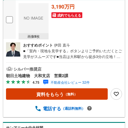
3,190万円
成約でもらえる
画像
9
枚
おすすめポイント
伊田 直斗
■「室内・現地を見学する」ボタンよりご予約いただくとご
見学がスムーズです■当店は大和駅から徒歩3分の立地！青
い看板が目印開放的な接客スペースとDVDや遊び道具が揃
ったキッズコーナーやおむつ替えができる授乳室も完備お
シルバー推奨店
子様連れでも安心です。提携駐車場もございます■ご来場の
朝日土地建物 大和支店 営業2課
際は、事前にご予約をお願いします■「室内・現地を見学す
4.75
不動産会社レビュー 32件
る」ボタンよりご予約頂くとスムーズ！■現地ご案内■お客
様の貴重なお時間の中でご希望の情報をご案内します。お
資料をもらう
（無料）
およその所要時間や内容は下記をご参考ください〇ご希望
条件のご相談（30分～）〇資金計画のご相談（30分～）〇
現地/物件見学（30分～）〇周辺環境のご紹介（30分～）■
電話する
（通話料無料）
ライフスタイルは人により様々■ご家族の思いを受け止めて
設計致します。私達は様々なご要望にお応え致します！
【コロナウイルス予防対策実施中】〇ご入店時の検温とア
サンアリーナ中央林間