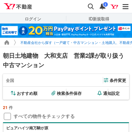
Yahoo!不動産
検索
通知
i
ログイン
ID新規取得
不動産会社から探す（一戸建て・中古マンション・土地購入、不動産
朝日土地建物 大和支店 営業2課が取り扱う
中古マンション
全国
条件変更
おすすめ順
検索条件保存
通知設定
21
件
すべての物件をチェックする
ピュアハイツ南万騎が原