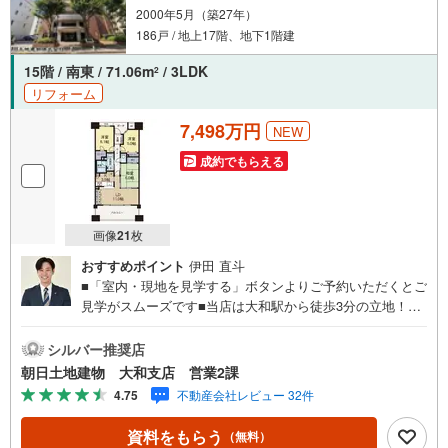
2000年5月（築27年）
186戸 / 地上17階、地下1階建
15階 / 南東 / 71.06m
/ 3LDK
2
リフォーム
7,498万円
NEW
成約でもらえる
画像
21
枚
おすすめポイント
伊田 直斗
■「室内・現地を見学する」ボタンよりご予約いただくとご
見学がスムーズです■当店は大和駅から徒歩3分の立地！青
い看板が目印開放的な接客スペースとDVDや遊び道具が揃
ったキッズコーナーやおむつ替えができる授乳室も完備お
シルバー推奨店
子様連れでも安心です。提携駐車場もございます■ご来場の
朝日土地建物 大和支店 営業2課
際は、事前にご予約をお願いします■「室内・現地を見学す
4.75
不動産会社レビュー 32件
る」ボタンよりご予約頂くとスムーズ！■現地ご案内■お客
様の貴重なお時間の中でご希望の情報をご案内します。お
資料をもらう
（無料）
およその所要時間や内容は下記をご参考ください〇ご希望