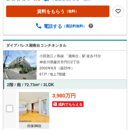
る」ボタンよりご予約頂くとスムーズ！■現地ご案内■お客
様の貴重なお時間の中でご希望の情報をご案内します。お
資料をもらう
（無料）
およその所要時間や内容は下記をご参考ください〇ご希望
条件のご相談（30分～）〇資金計画のご相談（30分～）〇
現地/物件見学（30分～）〇周辺環境のご紹介（30分～）■
電話する
（通話料無料）
ライフスタイルは人により様々■ご家族の思いを受け止めて
設計致します。私達は様々なご要望にお応え致します！
【コロナウイルス予防対策実施中】〇ご入店時の検温とア
ダイアパレス湘南台コンチネンタル
ルコール除菌を設置しております〇接客ブースでは、お席
の間隔を通常より広くお取りします〇全営業車に乗降車時
小田急江ノ島線 「湘南台」駅 徒歩15分
の消毒、除菌シート等を常備しております〇物件見学用に
神奈川県藤沢市円行2丁目
使い捨てスリッパ・使い捨て手袋をご用意します。
2002年8月（築25年）
67戸 / 地上7階建
2階 / 南 / 72.73m
/ 3LDK
2
3,980万円
成約でもらえる
画像
36
枚