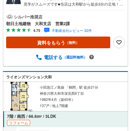
見学がスムーズです■当店は大和駅から徒歩3分の立地！青
い看板が目印開放的な接客スペースとDVDや遊び道具が揃
ったキッズコーナーやおむつ替えができる授乳室も完備お
シルバー推奨店
子様連れでも安心です。提携駐車場もございます■ご来場の
朝日土地建物 大和支店 営業2課
際は、事前にご予約をお願いします■「室内・現地を見学す
4.75
不動産会社レビュー 32件
る」ボタンよりご予約頂くとスムーズ！■現地ご案内■お客
様の貴重なお時間の中でご希望の情報をご案内します。お
資料をもらう
（無料）
およその所要時間や内容は下記をご参考ください〇ご希望
条件のご相談（30分～）〇資金計画のご相談（30分～）〇
現地/物件見学（30分～）〇周辺環境のご紹介（30分～）■
電話する
（通話料無料）
ライフスタイルは人により様々■ご家族の思いを受け止めて
設計致します。私達は様々なご要望にお応え致します！
【コロナウイルス予防対策実施中】〇ご入店時の検温とア
ライオンズマンション大和
ルコール除菌を設置しております〇接客ブースでは、お席
の間隔を通常より広くお取りします〇全営業車に乗降車時
小田急江ノ島線 「鶴間」駅 徒歩21分
の消毒、除菌シート等を常備しております〇物件見学用に
神奈川県大和市深見西6丁目
使い捨てスリッパ・使い捨て手袋をご用意します。
1982年4月（築45年）
137戸 / 地上7階建
7階 / 南西 / 66.6m
/ 3LDK
2
リフォーム