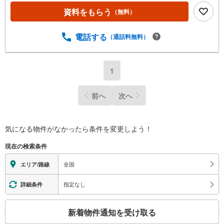
様の貴重なお時間の中でご希望の情報をご案内します。お
資料をもらう
（無料）
およその所要時間や内容は下記をご参考ください〇ご希望
条件のご相談（30分～）〇資金計画のご相談（30分～）〇
現地/物件見学（30分～）〇周辺環境のご紹介（30分～）■
電話する
（通話料無料）
ライフスタイルは人により様々■ご家族の思いを受け止めて
設計致します。私達は様々なご要望にお応え致します！
【コロナウイルス予防対策実施中】〇ご入店時の検温とア
1
ルコール除菌を設置しております〇接客ブースでは、お席
の間隔を通常より広くお取りします〇全営業車に乗降車時
前へ
次へ
の消毒、除菌シート等を常備しております〇物件見学用に
使い捨てスリッパ・使い捨て手袋をご用意します。
気になる物件がなかったら
条件を変更しよう！
現在の検索条件
全国
エリア/路線
指定なし
詳細条件
こ
新着物件通知を受け取る
の