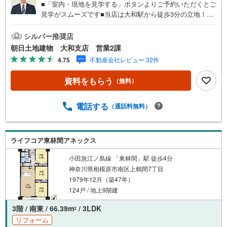
■「室内・現地を見学する」ボタンよりご予約いただくとご
見学がスムーズです■当店は大和駅から徒歩3分の立地！青
い看板が目印開放的な接客スペースとDVDや遊び道具が揃
ったキッズコーナーやおむつ替えができる授乳室も完備お
シルバー推奨店
子様連れでも安心です。提携駐車場もございます■ご来場の
朝日土地建物 大和支店 営業2課
際は、事前にご予約をお願いします■「室内・現地を見学す
4.75
不動産会社レビュー 32件
る」ボタンよりご予約頂くとスムーズ！■現地ご案内■お客
様の貴重なお時間の中でご希望の情報をご案内します。お
資料をもらう
（無料）
およその所要時間や内容は下記をご参考ください〇ご希望
条件のご相談（30分～）〇資金計画のご相談（30分～）〇
現地/物件見学（30分～）〇周辺環境のご紹介（30分～）■
電話する
（通話料無料）
ライフスタイルは人により様々■ご家族の思いを受け止めて
設計致します。私達は様々なご要望にお応え致します！
【コロナウイルス予防対策実施中】〇ご入店時の検温とア
ライフコア東林間アネックス
ルコール除菌を設置しております〇接客ブースでは、お席
の間隔を通常より広くお取りします〇全営業車に乗降車時
小田急江ノ島線 「東林間」駅 徒歩4分
の消毒、除菌シート等を常備しております〇物件見学用に
神奈川県相模原市南区上鶴間7丁目
使い捨てスリッパ・使い捨て手袋をご用意します。
1979年12月（築47年）
124戸 / 地上9階建
3階 / 南東 / 66.39m
/ 3LDK
2
リフォーム