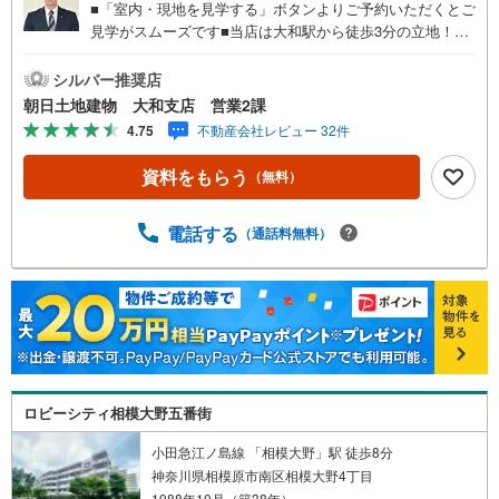
■「室内・現地を見学する」ボタンよりご予約いただくとご
見学がスムーズです■当店は大和駅から徒歩3分の立地！青
い看板が目印開放的な接客スペースとDVDや遊び道具が揃
ったキッズコーナーやおむつ替えができる授乳室も完備お
シルバー推奨店
子様連れでも安心です。提携駐車場もございます■ご来場の
朝日土地建物 大和支店 営業2課
際は、事前にご予約をお願いします■「室内・現地を見学す
4.75
不動産会社レビュー 32件
る」ボタンよりご予約頂くとスムーズ！■現地ご案内■お客
様の貴重なお時間の中でご希望の情報をご案内します。お
資料をもらう
（無料）
およその所要時間や内容は下記をご参考ください〇ご希望
条件のご相談（30分～）〇資金計画のご相談（30分～）〇
現地/物件見学（30分～）〇周辺環境のご紹介（30分～）■
電話する
（通話料無料）
ライフスタイルは人により様々■ご家族の思いを受け止めて
設計致します。私達は様々なご要望にお応え致します！
【コロナウイルス予防対策実施中】〇ご入店時の検温とア
ルコール除菌を設置しております〇接客ブースでは、お席
の間隔を通常より広くお取りします〇全営業車に乗降車時
の消毒、除菌シート等を常備しております〇物件見学用に
使い捨てスリッパ・使い捨て手袋をご用意します。
ロビーシティ相模大野五番街
小田急江ノ島線 「相模大野」駅 徒歩8分
神奈川県相模原市南区相模大野4丁目
1988年10月（築38年）