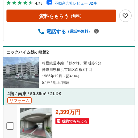
4.75
不動産会社レビュー 32件
る」ボタンよりご予約頂くとスムーズ！■現地ご案内■お客
様の貴重なお時間の中でご希望の情報をご案内します。お
資料をもらう
（無料）
およその所要時間や内容は下記をご参考ください〇ご希望
条件のご相談（30分～）〇資金計画のご相談（30分～）〇
現地/物件見学（30分～）〇周辺環境のご紹介（30分～）■
電話する
（通話料無料）
ライフスタイルは人により様々■ご家族の思いを受け止めて
設計致します。私達は様々なご要望にお応え致します！
【コロナウイルス予防対策実施中】〇ご入店時の検温とア
ニックハイム鶴ヶ峰第2
ルコール除菌を設置しております〇接客ブースでは、お席
の間隔を通常より広くお取りします〇全営業車に乗降車時
相模鉄道本線 「鶴ケ峰」駅 徒歩9分
の消毒、除菌シート等を常備しております〇物件見学用に
神奈川県横浜市旭区白根3丁目
使い捨てスリッパ・使い捨て手袋をご用意します。
1985年12月（築41年）
57戸 / 地上7階建
4階 / 南東 / 50.88m
/ 2LDK
2
リフォーム
2,399万円
成約でもらえる