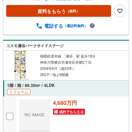
る」ボタンよりご予約頂くとスムーズ！■現地ご案内■お客
様の貴重なお時間の中でご希望の情報をご案内します。お
資料をもらう
（無料）
およその所要時間や内容は下記をご参考ください〇ご希望
条件のご相談（30分～）〇資金計画のご相談（30分～）〇
現地/物件見学（30分～）〇周辺環境のご紹介（30分～）■
電話する
（通話料無料）
ライフスタイルは人により様々■ご家族の思いを受け止めて
設計致します。私達は様々なご要望にお応え致します！
【コロナウイルス予防対策実施中】〇ご入店時の検温とア
コスモ瀬谷パークサイドステージ
ルコール除菌を設置しております〇接客ブースでは、お席
の間隔を通常より広くお取りします〇全営業車に乗降車時
相模鉄道本線 「瀬谷」駅 徒歩18分
の消毒、除菌シート等を常備しております〇物件見学用に
神奈川県横浜市瀬谷区本郷2丁目
使い捨てスリッパ・使い捨て手袋をご用意します。
2004年8月（築23年）
262戸 / 地上9階建
1階 / 南 / 88.35m
/ 4LDK
2
リフォーム
4,680万円
成約でもらえる