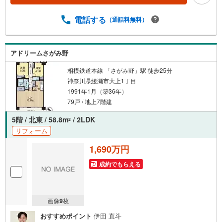
る
条件のご相談（30分～）〇資金計画のご相談（30分～）〇
現地/物件見学（30分～）〇周辺環境のご紹介（30分～）■
電話する
（通話料無料）
ライフスタイルは人により様々■ご家族の思いを受け止めて
設計致します。私達は様々なご要望にお応え致します！
【コロナウイルス予防対策実施中】〇ご入店時の検温とア
アドリームさがみ野
ルコール除菌を設置しております〇接客ブースでは、お席
の間隔を通常より広くお取りします〇全営業車に乗降車時
相模鉄道本線 「さがみ野」駅 徒歩25分
の消毒、除菌シート等を常備しております〇物件見学用に
神奈川県綾瀬市大上1丁目
使い捨てスリッパ・使い捨て手袋をご用意します。
1991年1月（築36年）
79戸 / 地上7階建
5階 / 北東 / 58.8m
/ 2LDK
2
リフォーム
1,690万円
成約でもらえる
画像
9
枚
おすすめポイント
伊田 直斗