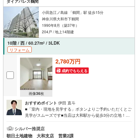
ダイアパレス鶴間
ルコール除菌を設置しております〇接客ブースでは、お席
の間隔を通常より広くお取りします〇全営業車に乗降車時
小田急江ノ島線 「鶴間」駅 徒歩15分
の消毒、除菌シート等を常備しております〇物件見学用に
神奈川県大和市下鶴間
使い捨てスリッパ・使い捨て手袋をご用意します。
1990年8月（築37年）
204戸 / 地上14階建
10階 / 西 / 60.27m
/ 3LDK
2
リフォーム
2,780万円
成約でもらえる
画像
36
枚
おすすめポイント
伊田 直斗
■「室内・現地を見学する」ボタンよりご予約いただくとご
見学がスムーズです■当店は大和駅から徒歩3分の立地！青
い看板が目印開放的な接客スペースとDVDや遊び道具が揃
ったキッズコーナーやおむつ替えができる授乳室も完備お
シルバー推奨店
子様連れでも安心です。提携駐車場もございます■ご来場の
朝日土地建物 大和支店 営業2課