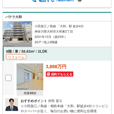
ライフスタイルは人により様々■ご家族の思いを受け止めて
設計致します。私達は様々なご要望にお応え致します！
【コロナウイルス予防対策実施中】〇ご入店時の検温とア
パテラ大和
ルコール除菌を設置しております〇接客ブースでは、お席
の間隔を通常より広くお取りします〇全営業車に乗降車時
小田急江ノ島線 「大和」駅 徒歩4分
の消毒、除菌シート等を常備しております〇物件見学用に
神奈川県大和市大和東2丁目
使い捨てスリッパ・使い捨て手袋をご用意します。
2001年10月（築25年）
26戸 / 地上9階建
8階 / 東 / 58.83m
/ 2LDK
2
リフォーム
3,898万円
成約でもらえる
画像
36
枚
おすすめポイント
伊田 直斗
☆小田急江ノ島線・相鉄本線「大和」駅徒歩4分☆コンビニ
やスーパーが近く、毎日のお買い物に便利な住環境