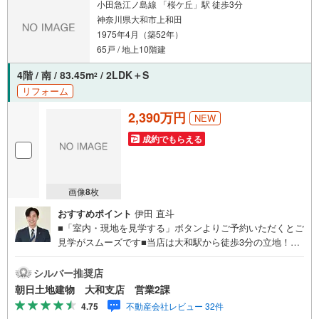
小田急江ノ島線 「桜ケ丘」駅 徒歩3分
神奈川県大和市上和田
1975年4月（築52年）
65戸 / 地上10階建
4階 / 南 / 83.45m
/ 2LDK＋S
2
リフォーム
2,390万円
NEW
成約でもらえる
画像
8
枚
おすすめポイント
伊田 直斗
■「室内・現地を見学する」ボタンよりご予約いただくとご
見学がスムーズです■当店は大和駅から徒歩3分の立地！青
い看板が目印開放的な接客スペースとDVDや遊び道具が揃
ったキッズコーナーやおむつ替えができる授乳室も完備お
シルバー推奨店
子様連れでも安心です。提携駐車場もございます■ご来場の
朝日土地建物 大和支店 営業2課
際は、事前にご予約をお願いします■「室内・現地を見学す
4.75
不動産会社レビュー 32件
る」ボタンよりご予約頂くとスムーズ！■現地ご案内■お客