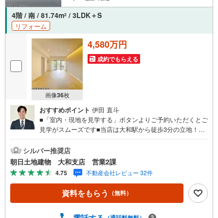
4階 / 南 / 81.74m
/ 3LDK＋S
2
リフォーム
4,580万円
成約でもらえる
画像
36
枚
おすすめポイント
伊田 直斗
■「室内・現地を見学する」ボタンよりご予約いただくとご
見学がスムーズです■当店は大和駅から徒歩3分の立地！青
い看板が目印開放的な接客スペースとDVDや遊び道具が揃
ったキッズコーナーやおむつ替えができる授乳室も完備お
シルバー推奨店
子様連れでも安心です。提携駐車場もございます■ご来場の
朝日土地建物 大和支店 営業2課
際は、事前にご予約をお願いします■「室内・現地を見学す
4.75
不動産会社レビュー 32件
る」ボタンよりご予約頂くとスムーズ！■現地ご案内■お客
様の貴重なお時間の中でご希望の情報をご案内します。お
資料をもらう
（無料）
およその所要時間や内容は下記をご参考ください〇ご希望
条件のご相談（30分～）〇資金計画のご相談（30分～）〇
現地/物件見学（30分～）〇周辺環境のご紹介（30分～）■
電話する
（通話料無料）