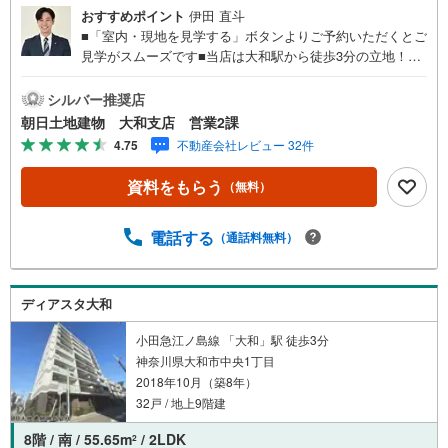
おすすめポイント
伊田 直斗
■「室内・現地を見学する」ボタンよりご予約いただくとご
見学がスムーズです■当店は大和駅から徒歩3分の立地！青
い看板が目印開放的な接客スペースとDVDや遊び道具が揃
ったキッズコーナーやおむつ替えができる授乳室も完備お
シルバー推奨店
子様連れでも安心です。提携駐車場もございます■ご来場の
朝日土地建物 大和支店 営業2課
際は、事前にご予約をお願いします■「室内・現地を見学す
4.75
不動産会社レビュー 32件
る」ボタンよりご予約頂くとスムーズ！■現地ご案内■お客
様の貴重なお時間の中でご希望の情報をご案内します。お
資料をもらう
（無料）
およその所要時間や内容は下記をご参考ください〇ご希望
条件のご相談（30分～）〇資金計画のご相談（30分～）〇
現地/物件見学（30分～）〇周辺環境のご紹介（30分～）■
電話する
（通話料無料）
ライフスタイルは人により様々■ご家族の思いを受け止めて
設計致します。私達は様々なご要望にお応え致します！
【コロナウイルス予防対策実施中】〇ご入店時の検温とア
ディアスタ大和
ルコール除菌を設置しております〇接客ブースでは、お席
の間隔を通常より広くお取りします〇全営業車に乗降車時
小田急江ノ島線 「大和」駅 徒歩3分
の消毒、除菌シート等を常備しております〇物件見学用に
神奈川県大和市中央1丁目
使い捨てスリッパ・使い捨て手袋をご用意します。
2018年10月（築8年）
32戸 / 地上9階建
8階 / 南 / 55.65m
/ 2LDK
2