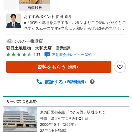
画像
36
枚
おすすめポイント
伊田 直斗
■「室内・現地を見学する」ボタンよりご予約いただくとご
見学がスムーズです■当店は大和駅から徒歩3分の立地！青
い看板が目印開放的な接客スペースとDVDや遊び道具が揃
ったキッズコーナーやおむつ替えができる授乳室も完備お
シルバー推奨店
子様連れでも安心です。提携駐車場もございます■ご来場の
朝日土地建物 大和支店 営業2課
際は、事前にご予約をお願いします■「室内・現地を見学す
4.75
不動産会社レビュー 32件
る」ボタンよりご予約頂くとスムーズ！■現地ご案内■お客
様の貴重なお時間の中でご希望の情報をご案内します。お
資料をもらう
（無料）
およその所要時間や内容は下記をご参考ください〇ご希望
条件のご相談（30分～）〇資金計画のご相談（30分～）〇
現地/物件見学（30分～）〇周辺環境のご紹介（30分～）■
電話する
（通話料無料）
ライフスタイルは人により様々■ご家族の思いを受け止めて
設計致します。私達は様々なご要望にお応え致します！
【コロナウイルス予防対策実施中】〇ご入店時の検温とア
サーパスつきみ野
ルコール除菌を設置しております〇接客ブースでは、お席
の間隔を通常より広くお取りします〇全営業車に乗降車時
東急田園都市線 「つきみ野」駅 徒歩13分
の消毒、除菌シート等を常備しております〇物件見学用に
神奈川県大和市つきみ野2丁目
使い捨てスリッパ・使い捨て手袋をご用意します。
2000年10月（築26年）
32戸 / 地上6階建