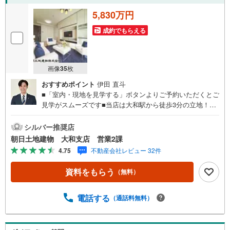
5,830万円
成約でもらえる
画像
35
枚
おすすめポイント
伊田 直斗
■「室内・現地を見学する」ボタンよりご予約いただくとご
見学がスムーズです■当店は大和駅から徒歩3分の立地！青
い看板が目印開放的な接客スペースとDVDや遊び道具が揃
ったキッズコーナーやおむつ替えができる授乳室も完備お
シルバー推奨店
子様連れでも安心です。提携駐車場もございます■ご来場の
朝日土地建物 大和支店 営業2課
際は、事前にご予約をお願いします■「室内・現地を見学す
4.75
不動産会社レビュー 32件
る」ボタンよりご予約頂くとスムーズ！■現地ご案内■お客
様の貴重なお時間の中でご希望の情報をご案内します。お
資料をもらう
（無料）
およその所要時間や内容は下記をご参考ください〇ご希望
条件のご相談（30分～）〇資金計画のご相談（30分～）〇
現地/物件見学（30分～）〇周辺環境のご紹介（30分～）■
電話する
（通話料無料）
ライフスタイルは人により様々■ご家族の思いを受け止めて
設計致します。私達は様々なご要望にお応え致します！
【コロナウイルス予防対策実施中】〇ご入店時の検温とア