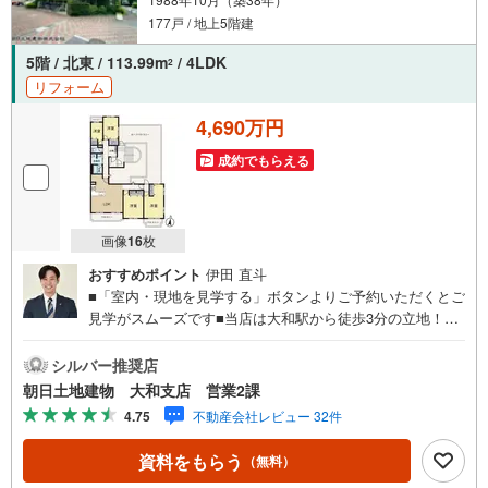
177戸 / 地上5階建
5階 / 北東 / 113.99m
/ 4LDK
2
リフォーム
4,690万円
成約でもらえる
画像
16
枚
おすすめポイント
伊田 直斗
■「室内・現地を見学する」ボタンよりご予約いただくとご
見学がスムーズです■当店は大和駅から徒歩3分の立地！青
い看板が目印開放的な接客スペースとDVDや遊び道具が揃
ったキッズコーナーやおむつ替えができる授乳室も完備お
シルバー推奨店
子様連れでも安心です。提携駐車場もございます■ご来場の
朝日土地建物 大和支店 営業2課
際は、事前にご予約をお願いします■「室内・現地を見学す
4.75
不動産会社レビュー 32件
る」ボタンよりご予約頂くとスムーズ！■現地ご案内■お客
様の貴重なお時間の中でご希望の情報をご案内します。お
資料をもらう
（無料）
およその所要時間や内容は下記をご参考ください〇ご希望