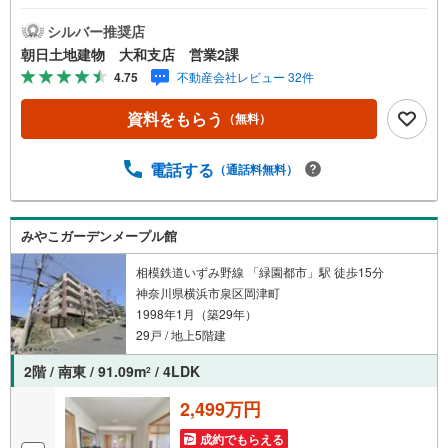
シルバー推奨店
朝日土地建物 大和支店 営業2課
4.75
不動産会社レビュー 32件
資料をもらう
（無料）
電話する
（通話料無料）
みやこガーデンメープル館
相模鉄道いずみ野線 「緑園都市」駅 徒歩15分
神奈川県横浜市泉区岡津町
1998年1月（築29年）
29戸 / 地上5階建
2階 / 南東 / 91.09m
/ 4LDK
2
2,499万円
成約でもらえる