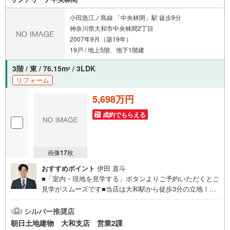
ルコール除菌を設置しております〇接客ブースでは、お席
の間隔を通常より広くお取りします〇全営業車に乗降車時
小田急江ノ島線 「中央林間」駅 徒歩9分
の消毒、除菌シート等を常備しております〇物件見学用に
神奈川県大和市中央林間2丁目
使い捨てスリッパ・使い捨て手袋をご用意します。
2007年9月（築19年）
19戸 / 地上5階、地下1階建
3階 / 東 / 76.15m
/ 3LDK
2
リフォーム
5,698万円
成約でもらえる
画像
17
枚
おすすめポイント
伊田 直斗
■「室内・現地を見学する」ボタンよりご予約いただくとご
見学がスムーズです■当店は大和駅から徒歩3分の立地！青
い看板が目印開放的な接客スペースとDVDや遊び道具が揃
ったキッズコーナーやおむつ替えができる授乳室も完備お
シルバー推奨店
子様連れでも安心です。提携駐車場もございます■ご来場の
朝日土地建物 大和支店 営業2課
際は、事前にご予約をお願いします■「室内・現地を見学す