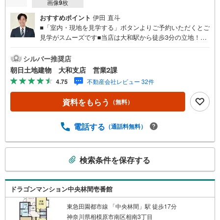
画像
9
枚
おすすめポイント
伊田 直斗
■「室内・現地を見学する」ボタンよりご予約いただくとご
見学がスムーズです■当店は大和駅から徒歩3分の立地！青
い看板が目印開放的な接客スペースとDVDや遊び道具が揃
ったキッズコーナーやおむつ替えができる授乳室も完備お
シルバー推奨店
子様連れでも安心です。提携駐車場もございます■ご来場の
朝日土地建物 大和支店 営業2課
際は、事前にご予約をお願いします■「室内・現地を見学す
4.75
不動産会社レビュー 32件
る」ボタンよりご予約頂くとスムーズ！■現地ご案内■お客
様の貴重なお時間の中でご希望の情報をご案内します。お
資料をもらう
（無料）
およその所要時間や内容は下記をご参考ください〇ご希望
条件のご相談（30分～）〇資金計画のご相談（30分～）〇
現地/物件見学（30分～）〇周辺環境のご紹介（30分～）■
電話する
（通話料無料）
ライフスタイルは人により様々■ご家族の思いを受け止めて
設計致します。私達は様々なご要望にお応え致します！
こ
【コロナウイルス予防対策実施中】〇ご入店時の検温とア
検索条件を保存する
の
ルコール除菌を設置しております〇接客ブースでは、お席
検
の間隔を通常より広くお取りします〇全営業車に乗降車時
の消毒、除菌シート等を常備しております〇物件見学用に
索
ドラゴンマンション中央林間壱番館
使い捨てスリッパ・使い捨て手袋をご用意します。
条
件
東急田園都市線 「中央林間」駅 徒歩17分
神奈川県相模原市南区相南3丁目
で