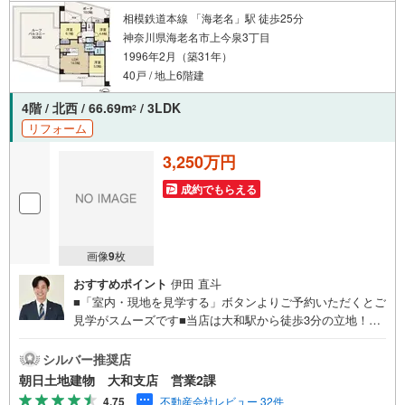
の間隔を通常より広くお取りします〇全営業車に乗降車時
相模鉄道本線 「海老名」駅 徒歩25分
の消毒、除菌シート等を常備しております〇物件見学用に
神奈川県海老名市上今泉3丁目
使い捨てスリッパ・使い捨て手袋をご用意します。
1996年2月（築31年）
40戸 / 地上6階建
4階 / 北西 / 66.69m
/ 3LDK
2
リフォーム
3,250万円
成約でもらえる
画像
9
枚
おすすめポイント
伊田 直斗
■「室内・現地を見学する」ボタンよりご予約いただくとご
見学がスムーズです■当店は大和駅から徒歩3分の立地！青
い看板が目印開放的な接客スペースとDVDや遊び道具が揃
ったキッズコーナーやおむつ替えができる授乳室も完備お
シルバー推奨店
子様連れでも安心です。提携駐車場もございます■ご来場の
朝日土地建物 大和支店 営業2課
際は、事前にご予約をお願いします■「室内・現地を見学す
4.75
不動産会社レビュー 32件