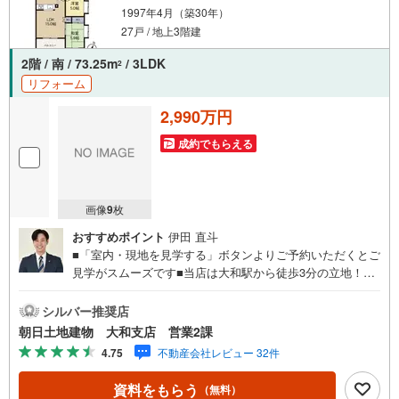
1997年4月（築30年）
通
27戸 / 地上3階建
知
を
2階 / 南 / 73.25m
/ 3LDK
2
受
リフォーム
け
取
2,990万円
る
成約でもらえる
・
条
件
画像
9
枚
を
マ
おすすめポイント
伊田 直斗
イ
■「室内・現地を見学する」ボタンよりご予約いただくとご
ペ
見学がスムーズです■当店は大和駅から徒歩3分の立地！青
ー
い看板が目印開放的な接客スペースとDVDや遊び道具が揃
ったキッズコーナーやおむつ替えができる授乳室も完備お
ジ
シルバー推奨店
子様連れでも安心です。提携駐車場もございます■ご来場の
に
朝日土地建物 大和支店 営業2課
際は、事前にご予約をお願いします■「室内・現地を見学す
保
4.75
不動産会社レビュー 32件
る」ボタンよりご予約頂くとスムーズ！■現地ご案内■お客
存
様の貴重なお時間の中でご希望の情報をご案内します。お
す
資料をもらう
（無料）
およその所要時間や内容は下記をご参考ください〇ご希望