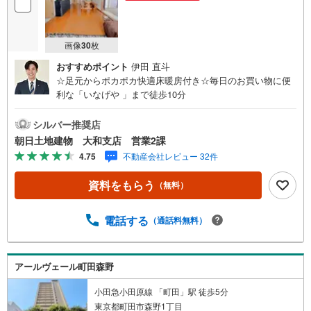
画像
30
枚
おすすめポイント
伊田 直斗
☆足元からポカポカ快適床暖房付き☆毎日のお買い物に便
利な「いなげや 」まで徒歩10分
シルバー推奨店
朝日土地建物 大和支店 営業2課
4.75
不動産会社レビュー 32件
資料をもらう
（無料）
電話する
（通話料無料）
アールヴェール町田森野
小田急小田原線 「町田」駅 徒歩5分
東京都町田市森野1丁目