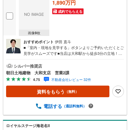
1,890万円
成約でもらえる
画像
9
枚
おすすめポイント
伊田 直斗
■「室内・現地を見学する」ボタンよりご予約いただくとご
見学がスムーズです■当店は大和駅から徒歩3分の立地！青
い看板が目印開放的な接客スペースとDVDや遊び道具が揃
ったキッズコーナーやおむつ替えができる授乳室も完備お
シルバー推奨店
子様連れでも安心です。提携駐車場もございます■ご来場の
朝日土地建物 大和支店 営業2課
際は、事前にご予約をお願いします■「室内・現地を見学す
4.75
不動産会社レビュー 32件
る」ボタンよりご予約頂くとスムーズ！■現地ご案内■お客
様の貴重なお時間の中でご希望の情報をご案内します。お
資料をもらう
（無料）
およその所要時間や内容は下記をご参考ください〇ご希望
条件のご相談（30分～）〇資金計画のご相談（30分～）〇
現地/物件見学（30分～）〇周辺環境のご紹介（30分～）■
電話する
（通話料無料）
ライフスタイルは人により様々■ご家族の思いを受け止めて
設計致します。私達は様々なご要望にお応え致します！
【コロナウイルス予防対策実施中】〇ご入店時の検温とア
ロイヤルステージ海老名II
ルコール除菌を設置しております〇接客ブースでは、お席