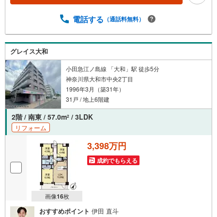
条件のご相談（30分～）〇資金計画のご相談（30分～）〇
現地/物件見学（30分～）〇周辺環境のご紹介（30分～）■
電話する
（通話料無料）
ライフスタイルは人により様々■ご家族の思いを受け止めて
設計致します。私達は様々なご要望にお応え致します！
【コロナウイルス予防対策実施中】〇ご入店時の検温とア
グレイス大和
ルコール除菌を設置しております〇接客ブースでは、お席
の間隔を通常より広くお取りします〇全営業車に乗降車時
小田急江ノ島線 「大和」駅 徒歩5分
の消毒、除菌シート等を常備しております〇物件見学用に
神奈川県大和市中央2丁目
使い捨てスリッパ・使い捨て手袋をご用意します。
1996年3月（築31年）
31戸 / 地上6階建
2階 / 南東 / 57.0m
/ 3LDK
2
リフォーム
3,398万円
成約でもらえる
画像
16
枚
おすすめポイント
伊田 直斗