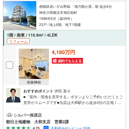
相模鉄道いずみ野線 「南万騎が原」駅 徒歩6分
神奈川県横浜市旭区柏町
1988年6月（築39年）
23戸 / 地上6階、地下1階建
1階 / 南東 / 110.9m
/ 4LDK
2
リフォーム
4,180万円
成約でもらえる
画像
36
枚
おすすめポイント
伊田 直斗
■「室内・現地を見学する」ボタンよりご予約いただくとご
見学がスムーズです■当店は大和駅から徒歩3分の立地！青
い看板が目印開放的な接客スペースとDVDや遊び道具が揃
ったキッズコーナーやおむつ替えができる授乳室も完備お
シルバー推奨店
子様連れでも安心です。提携駐車場もございます■ご来場の
朝日土地建物 大和支店 営業2課
際は、事前にご予約をお願いします■「室内・現地を見学す
4.75
不動産会社レビュー 32件