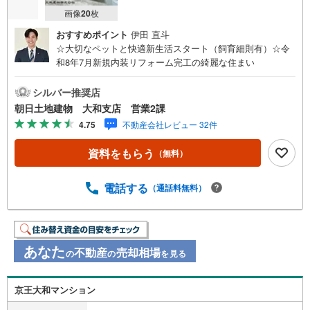
画像
20
枚
おすすめポイント
伊田 直斗
☆大切なペットと快適新生活スタート（飼育細則有）☆令
和8年7月新規内装リフォーム完工の綺麗な住まい
シルバー推奨店
朝日土地建物 大和支店 営業2課
4.75
不動産会社レビュー 32件
資料をもらう
（無料）
電話する
（通話料無料）
あなた
不動産
売却相場
の
の
を見る
京王大和マンション