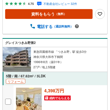
際は、事前にご予約をお願いします■「室内・現地を見学す
4.75
不動産会社レビュー 32件
る」ボタンよりご予約頂くとスムーズ！■現地ご案内■お客
様の貴重なお時間の中でご希望の情報をご案内します。お
資料をもらう
（無料）
およその所要時間や内容は下記をご参考ください〇ご希望
条件のご相談（30分～）〇資金計画のご相談（30分～）〇
現地/物件見学（30分～）〇周辺環境のご紹介（30分～）■
電話する
（通話料無料）
ライフスタイルは人により様々■ご家族の思いを受け止めて
設計致します。私達は様々なご要望にお応え致します！
【コロナウイルス予防対策実施中】〇ご入店時の検温とア
グレイスつきみ野第2
ルコール除菌を設置しております〇接客ブースでは、お席
の間隔を通常より広くお取りします〇全営業車に乗降車時
東急田園都市線 「つきみ野」駅 徒歩3分
の消毒、除菌シート等を常備しております〇物件見学用に
神奈川県大和市下鶴間
使い捨てスリッパ・使い捨て手袋をご用意します。
1996年8月（築31年）
27戸 / 地上5階建
5階 / 南 / 67.62m
/ 3LDK
2
リフォーム
4,398万円
成約でもらえる