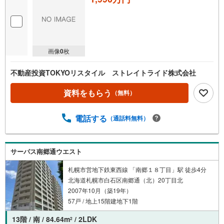
画像
0
枚
不動産投資TOKYOリスタイル ストレイトライド株式会社
資料をもらう
（無料）
電話する
（通話料無料）
サーパス南郷通ウエスト
札幌市営地下鉄東西線 「南郷１８丁目」駅 徒歩4分
北海道札幌市白石区南郷通（北）20丁目北
2007年10月（築19年）
57戸 / 地上15階建地下1階
13階 / 南 / 84.64m
/ 2LDK
2