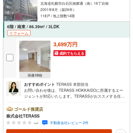
北海道札幌市白石区南郷通（南）16丁目南
2001年8月（築26年）
118戸 / 地上階数14階
6階 / 南東 / 86.39m
/ 3LDK
2
リフォーム
3,699万円
成約でもらえる
画像
10
枚
おすすめポイント
TERASS 本部担当
お問い合わせ後は、TERASS HOKKAIDOに所属するエー
ジェントが対応いたします。TERASSがおススメする住宅
ローン【 auじぶん銀行 】変動金利 1.030％（諸条件適用
の場合）・がん100％保障団信が【金利上乗せなし】で加入
ゴールド推奨店
可能！・頭金0円でも可能！・諸費用も、物件価格の10％ま
株式会社TERASS
では融資可能！※2026年8月現在■白石南公園が目の前◎眺
-.--
不動産会社レビュー 2件
望・通風良好です■開放的な二面バルコニー付の住まい■ト
ランクルーム有■徒歩圏内に買い物施設や生活利便施設が点