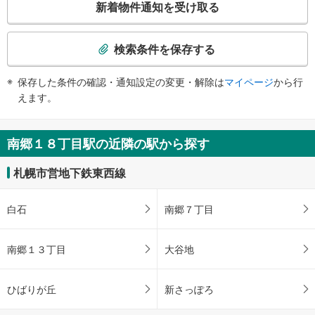
新着物件通知を受け取る
・改札⇔２番出口（途中一部）
の
・改札⇔３番出口（途中一部）
検
トイレ
索
検索条件を保存する
《多機能トイレ》
条
・改札外
件
保存した条件の確認・通知設定の変更・解除は
マイページ
から行
その他
で
えます。
・ＡＥＤ
通
・点字案内（券売機）
知
を
南郷１８丁目駅の近隣の駅から探す
受
け
札幌市営地下鉄東西線
取
る
白石
南郷７丁目
・
条
件
南郷１３丁目
大谷地
を
マ
ひばりが丘
新さっぽろ
イ
ペ