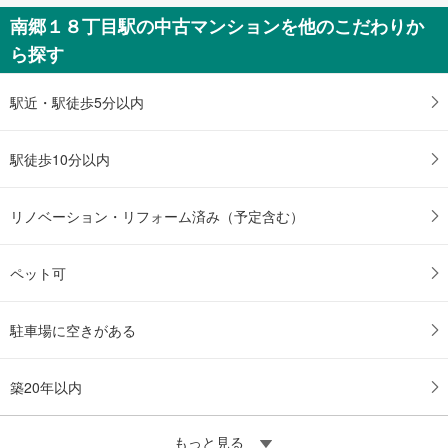
ー
南郷１８丁目駅の中古マンションを他のこだわりか
ジ
ら探す
に
保
存
駅近・駅徒歩5分以内
す
る
駅徒歩10分以内
リノベーション・リフォーム済み（予定含む）
ペット可
駐車場に空きがある
築20年以内
もっと見る