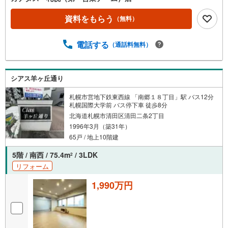
資料をもらう
（無料）
電話する
（通話料無料）
シアス羊ヶ丘通り
札幌市営地下鉄東西線 「南郷１８丁目」駅 バス12分
札幌国際大学前 バス停下車 徒歩8分
北海道札幌市清田区清田二条2丁目
1996年3月（築31年）
65戸 / 地上10階建
5階 / 南西 / 75.4m
/ 3LDK
2
リフォーム
1,990万円