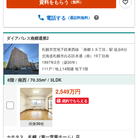
資料をもらう
（無料）
在【リフォーム内容】○新規交換:キッチン、洗面台、洗濯
機防水パン、温水洗浄機能付トイレ、建具、玄関収納○張
替:クロス、フローリング、CF○シーリングライト取付、ダ
電話する
（通話料無料）
ウンライト設置、カーテンレール交換 他
ダイアパレス南郷通第2
札幌市営地下鉄東西線 「南郷１８丁目」駅 徒歩6分
北海道札幌市白石区本通（南）19丁目南
1997年2月（築30年）
111戸 / 地上14階建 地下1階
8階 / 南西 / 70.35m
/ 3LDK
2
2,549万円
成約でもらえる
画像
36
枚
カチタス 札幌（第一営業チーム）店