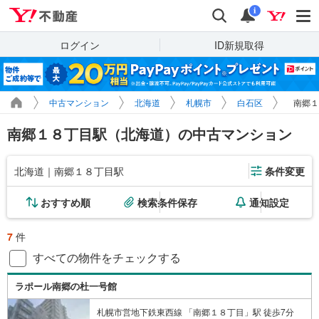
Yahoo!不動産
検索
通知
i
ログイン
ID新規取得
中古マンション
北海道
札幌市
白石区
南郷１
南郷１８丁目駅（北海道）の中古マンション
北海道｜南郷１８丁目駅
条件変更
おすすめ順
検索条件保存
通知設定
7
件
すべての物件をチェックする
ラポール南郷の杜一号館
札幌市営地下鉄東西線 「南郷１８丁目」駅 徒歩7分