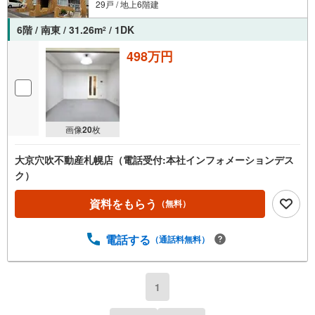
29戸 / 地上6階建
6階 / 南東 / 31.26m
/ 1DK
2
498万円
画像
20
枚
大京穴吹不動産札幌店（電話受付:本社インフォメーションデス
ク）
資料をもらう
（無料）
電話する
（通話料無料）
1