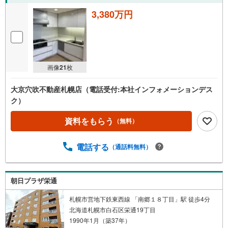
3,380万円
画像
21
枚
大京穴吹不動産札幌店（電話受付:本社インフォメーションデス
ク）
資料をもらう
（無料）
電話する
（通話料無料）
朝日プラザ栄通
札幌市営地下鉄東西線 「南郷１８丁目」駅 徒歩4分
北海道札幌市白石区栄通19丁目
1990年1月（築37年）