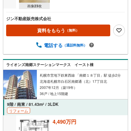
画像
23
枚
ジン不動産販売株式会社
資料をもらう
（無料）
電話する
（通話料無料）
ライオンズ南郷ステーションマークス イースト棟
札幌市営地下鉄東西線 「南郷１８丁目」駅 徒歩2分
北海道札幌市白石区南郷通（北）17丁目北
2007年12月（築19年）
36戸 / 地上15階建
9階 / 南東 / 81.43m
/ 3LDK
2
リフォーム
4,490万円