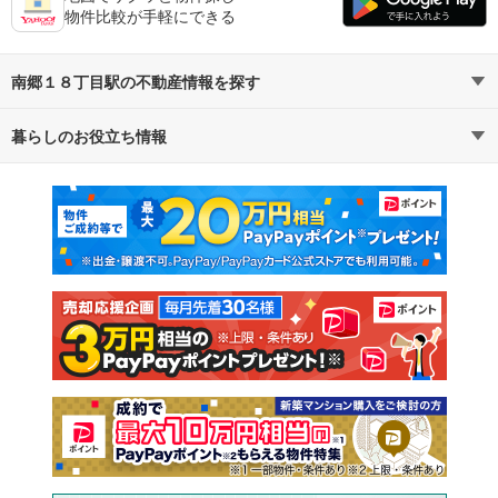
物件比較が手軽にできる
南郷１８丁目駅の不動産情報を探す
暮らしのお役立ち情報
不動産・住宅
賃貸住宅
マンションカタログ
教えて！住まいの先生
新築マンション
中古マンション
新築一戸建て
中古一戸建て
注文住宅
土地
売却査定