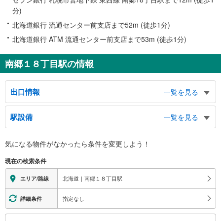
分)
北海道銀行 流通センター前支店まで52m (徒歩1分)
北海道銀行 ATM 流通センター前支店まで53m (徒歩1分)
南郷１８丁目駅の情報
出口情報
一覧を見る
１出口
駅設備
一覧を見る
南郷通１８丁目南、栄通１８丁目、栄通団地
２出口
バリアフリー状況
気になる物件がなかったら
条件を変更しよう！
南郷通１８丁目北、本通１８丁目南、札幌国際交流館（リフレサッポロ）、白
※段差なしでの移動経路
石東地区センター、ＪＩＣＡ北海道（札幌）、大谷地小学校、白樺団地
（○：有り △：要駅員設備 ×：無し）
現在の検索条件
３出口
地上⇔改札⇔ホーム：○
エレベータ
南郷通１９丁目南、栄通１９丁目、北海道銀行、札幌北野六条郵便局、バス待
北海道｜南郷１８丁目駅
エリア/路線
合室
・各ホーム⇔改札
・改札⇔２番出口
指定なし
詳細条件
エスカレータ
こ
・各ホーム⇔改札