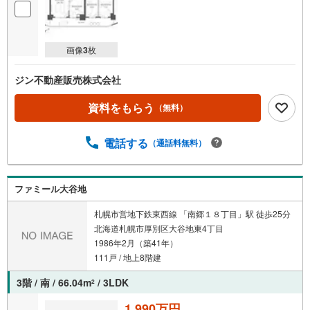
画像
3
枚
ジン不動産販売株式会社
資料をもらう
（無料）
電話する
（通話料無料）
ファミール大谷地
札幌市営地下鉄東西線 「南郷１８丁目」駅 徒歩25分
北海道札幌市厚別区大谷地東4丁目
1986年2月（築41年）
111戸 / 地上8階建
3階 / 南 / 66.04m
/ 3LDK
2
1,990万円