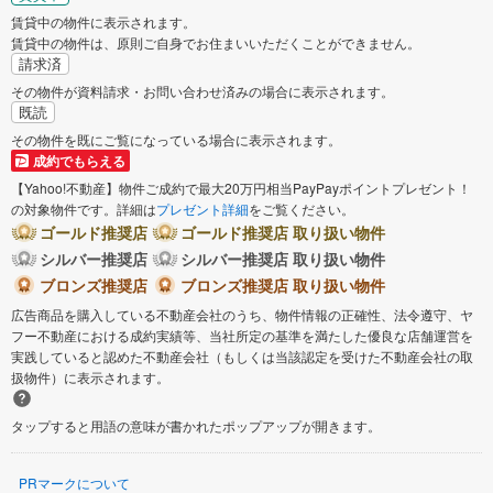
賃貸中の物件に表示されます。
賃貸中の物件は、原則ご自身でお住まいいただくことができません。
請求済
その物件が資料請求・お問い合わせ済みの場合に表示されます。
既読
その物件を既にご覧になっている場合に表示されます。
成約でもらえる
【Yahoo!不動産】物件ご成約で最大20万円相当PayPayポイントプレゼント！
の対象物件です。詳細は
プレゼント詳細
をご覧ください。
ゴールド推奨店
ゴールド推奨店 取り扱い物件
シルバー推奨店
シルバー推奨店 取り扱い物件
ブロンズ推奨店
ブロンズ推奨店 取り扱い物件
広告商品を購入している不動産会社のうち、物件情報の正確性、法令遵守、ヤ
フー不動産における成約実績等、当社所定の基準を満たした優良な店舗運営を
実践していると認めた不動産会社（もしくは当該認定を受けた不動産会社の取
扱物件）に表示されます。
タップすると用語の意味が書かれたポップアップが開きます。
PRマークについて