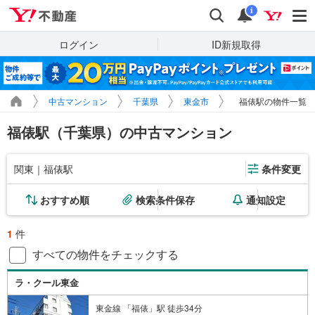
Yahoo!不動産
検索
通知
i
ログイン
ID新規取得
中古マンション
千葉県
東金市
福俵駅の物件一覧
福俵駅（千葉県）の中古マンション
関東｜福俵駅
条件変更
おすすめ順
検索条件保存
通知設定
1
件
すべての物件をチェックする
ラ・クール東金
東金線 「福俵」駅 徒歩34分