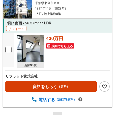
千葉県東金市東金
1997年11月（築29年）
15戸 / 地上階数8階
7階 / 南西 / 56.37m
/ 1LDK
2
リフォーム
430万円
成約でもらえる
画像
36
枚
リフラット株式会社
資料をもらう
（無料）
電話する
（通話料無料）