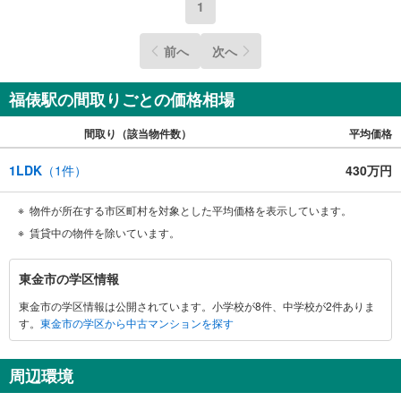
1
前へ
次へ
福俵駅の間取りごとの価格相場
間取り（該当物件数）
平均価格
1LDK
（
1
件）
430万円
物件が所在する市区町村を対象とした平均価格を表示しています。
賃貸中の物件を除いています。
東
東金市の学区情報
金
東金市の学区情報は公開されています。小学校が8件、中学校が2件ありま
市
す。
東金市の学区から中古マンションを探す
に
関
す
周辺環境
る