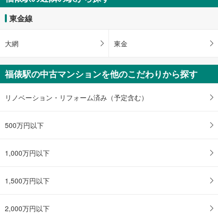
受
け
東金線
取
る
大網
東金
・
条
件
福俵駅の中古マンションを他のこだわりから探す
を
マ
リノベーション・リフォーム済み（予定含む）
イ
ペ
ー
500万円以下
ジ
に
1,000万円以下
保
存
す
1,500万円以下
る
2,000万円以下