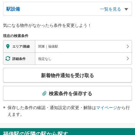
駅設備
一覧を見る
バリアフリー状況
気になる物件がなかったら
条件を変更しよう！
※段差なしでの移動経路
（○：有り △：要駅員設備 ×：無し）
現在の検索条件
地上⇔ホーム：○
関東｜福俵駅
エリア/路線
指定なし
詳細条件
こ
新着物件通知を受け取る
の
検
索
検索条件を保存する
条
件
保存した条件の確認・通知設定の変更・解除は
マイページ
から行
で
えます。
通
知
を
福俵駅の近隣の駅から探す