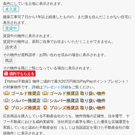
条件にしている土地に表示されます。
未入居
建築工事完了日から1年以上経過したものの、まだ誰も住んだことがない住宅に
表示されます。
賃貸中
賃貸中の物件に表示されます。
賃貸中の物件は、原則ご自身でお住まいいただくことができません。
請求済
その物件が資料請求・お問い合わせ済みの場合に表示されます。
既読
その物件を既にご覧になっている場合に表示されます。
成約でもらえる
【Yahoo!不動産】物件ご成約で最大20万円相当PayPayポイントプレゼント！
の対象物件です。詳細は
プレゼント詳細
をご覧ください。
ゴールド推奨店
ゴールド推奨店 取り扱い物件
シルバー推奨店
シルバー推奨店 取り扱い物件
ブロンズ推奨店
ブロンズ推奨店 取り扱い物件
広告商品を購入している不動産会社のうち、物件情報の正確性、法令遵守、ヤ
フー不動産における成約実績等、当社所定の基準を満たした優良な店舗運営を
実践していると認めた不動産会社（もしくは当該認定を受けた不動産会社の取
扱物件）に表示されます。