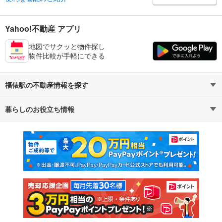
Yahoo!不動産 アプリ
地図でサクッと物件探し
物件比較が手軽にできる
福俵駅の不動産情報を探す
暮らしのお役立ち情報
不動産・住宅
賃貸住宅
マンションカタログ
教えて！住まいの先生
新築マンション
中古マンション
新築一戸建て
中古一戸建て
注文住宅
土地
売却査定