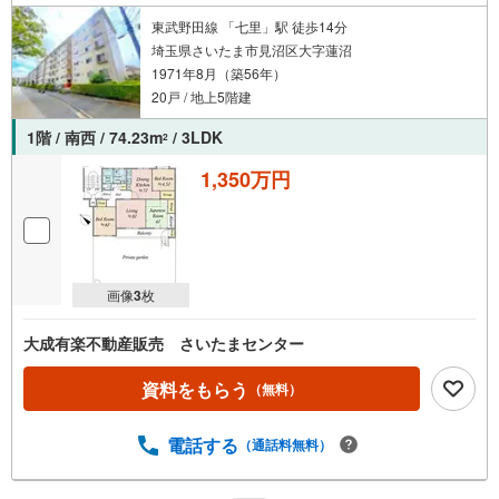
東武野田線 「七里」駅 徒歩14分
埼玉県さいたま市見沼区大字蓮沼
1971年8月（築56年）
20戸 / 地上5階建
1階 / 南西 / 74.23m
/ 3LDK
2
1,350万円
画像
3
枚
大成有楽不動産販売 さいたまセンター
資料をもらう
（無料）
電話する
（通話料無料）