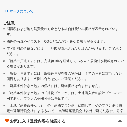
PRマークについて
ご注意
消費税および地方消費税の対象となる場合は税込み価格が表示されていま
す。
物件の写真やイラスト、CGなどは実際と異なる場合があります。
市区町村の合併などにより、地図が表示されない場合があります。ご了承く
ださい。
「新築一戸建て」には、完成後1年を経過している未入居物件が掲載されてい
る場合があります。
「新築一戸建て」には、販売住戸が複数の物件は、全ての住戸に該当しない
項目もあります。各問い合わせ先にご確認ください。
「建築条件付き土地」の価格には、建物価格は含まれません。
「建築条件付き土地」の「建物プラン例」は、土地購入者の設計プランの一
例であり、プランの採用可否は任意です。
「土地（建築条件なし）」の「建物プラン例」に関して、そのプラン例は特
定の建築請負会社によるもので、 当該建築請負会社以外で建てた場合、同様
のものが同価格で建てられるとは限りません。また、建築請負会社を特定す
お気に入り登録内容を確認する
るものではありません。