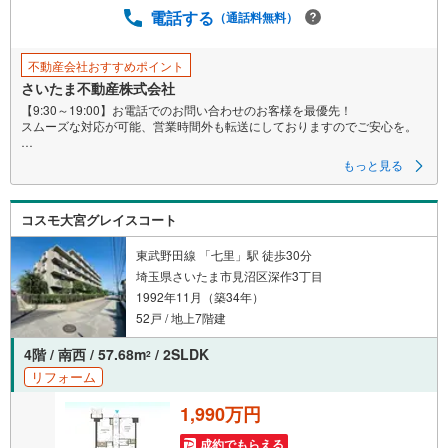
電話する
（通話料無料）
不動産会社おすすめポイント
さいたま不動産株式会社
【9:30～19:00】お電話でのお問い合わせのお客様を最優先！
スムーズな対応が可能、営業時間外も転送にしておりますのでご安心を。
■新規で表層リフォーム済みですので随時内見対応可能！
もっと見る
■安心の新耐震基準、オートロック、宅配ボックス、エレベーター完備。
コスモ大宮グレイスコート
■ペット飼育可能（犬猫は1住戸2頭まで飼育可能）
≪さいたま不動産よりお客様へ≫
東武野田線 「七里」駅 徒歩30分
【小さな会社ですが経験豊富なスタッフが全力対応！】
埼玉県さいたま市見沼区深作3丁目
当社スタッフは色々な不動産会社で培ってきた経験実績があります。
1992年11月（築34年）
大手には少ない迅速・丁寧・アットホームがモットーです。
52戸 / 地上7階建
【お買い替えや売却ご検討中のお客様も大歓迎!!】
さいたま市や川口市はもちろん、埼玉県は全域お任せ下さい。
4階 / 南西 / 57.68m
/ 2SLDK
2
福島県等の遠方や、事故物件や再建築不可物件の実績もあり。
リフォーム
当社直接の買い取りもしておりますのでご安心下さい！
1,990万円
成約でもらえる