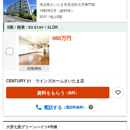
埼玉県さいたま市見沼区大字東門前
1982年2月（築45年）
35戸 / 地上5階
5階 / 南東 / 83.61m
/ 3LDK
2
980万円
画像
26
枚
CENTURY 21 ウインズホームさいたま店
資料をもらう
（無料）
電話する
（通話料無料）
大宮七里グリーンハイツ4号棟