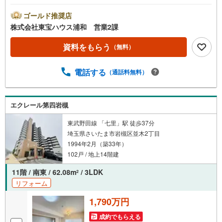
間:7:00～22:00（年中無休）こちらの時間帯はお電話での
お問い合わせがスムーズにご案内できますぜひお気軽にご
ゴールド推奨店
連絡下さい！東宝ハウスライフソリューションズグルー
株式会社東宝ハウス浦和 営業2課
プ 東宝ハウス浦和 特別提携金利〔一例〕東宝ハウス浦
和の住宅ローン■変動金利全期間引下げプラン⇒住宅ローン
資料をもらう
（無料）
金利優遇割の最大適用《0.89％》と某信用金庫金利1.275％
の比較借入金4000万円返済期間35年の総返済額の差額:303
電話する
（通話料無料）
万円※2026年7月末実行分まで（審査・要件があります）◇
TOHO HOUSE CLUBで生涯の安心をお届け◇東宝ハウスの
ライフパートナーが直接ご対応ライフプランニング、かけ
つけサポート、Club Offプレミアムなど多彩なサービスがご
エクレール第四岩槻
ざいます
東武野田線 「七里」駅 徒歩37分
埼玉県さいたま市岩槻区並木2丁目
1994年2月（築33年）
102戸 / 地上14階建
11階 / 南東 / 62.08m
/ 3LDK
2
リフォーム
1,790万円
成約でもらえる