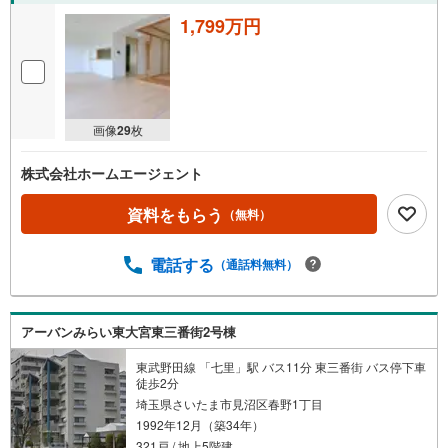
1,799万円
画像
29
枚
株式会社ホームエージェント
資料をもらう
（無料）
電話する
（通話料無料）
アーバンみらい東大宮東三番街2号棟
東武野田線 「七里」駅 バス11分 東三番街 バス停下車
徒歩2分
埼玉県さいたま市見沼区春野1丁目
1992年12月（築34年）
321戸 / 地上5階建