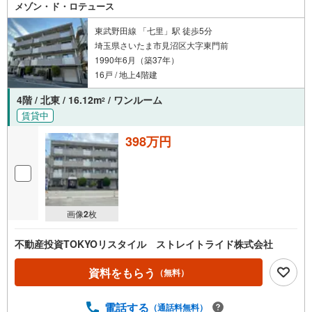
メゾン・ド・ロテュース
東武野田線 「七里」駅 徒歩5分
埼玉県さいたま市見沼区大字東門前
1990年6月（築37年）
16戸 / 地上4階建
4階 / 北東 / 16.12m
/ ワンルーム
2
賃貸中
398万円
画像
2
枚
不動産投資TOKYOリスタイル ストレイトライド株式会社
資料をもらう
（無料）
電話する
（通話料無料）