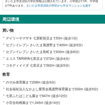
さいたま市見沼区の学区情報は公開されています。小学校が11件、中学校
た
が7件あります。
さいたま市見沼区の学区から中古マンションを探す
ま
市
見
周辺環境
沼
区
買い物
に
関
デイリーヤマザキ 七里駅前店まで53m (徒歩1分)
す
セブンイレブン さいたま風渡野まで400m (徒歩5分)
る
セブンイレブン さいたま島町まで630m (徒歩8分)
情
報
エコス TAIRAYA七里店まで272m (徒歩4分)
コモディイイダ 七里店まで362m (徒歩5分)
教育
のぞみ保育園まで208m (徒歩3分)
社会福祉法人なかよし愛育会風渡野保育園まで332m (徒歩5分)
七里ふたばこども園まで947m (徒歩12分)
小百合幼稚園まで1,045m (徒歩14分)