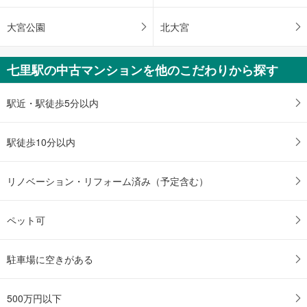
マ
大宮公園
北大宮
イ
ペ
ー
七里駅の中古マンションを他のこだわりから探す
ジ
に
駅近・駅徒歩5分以内
保
存
す
駅徒歩10分以内
る
リノベーション・リフォーム済み（予定含む）
ペット可
駐車場に空きがある
500万円以下