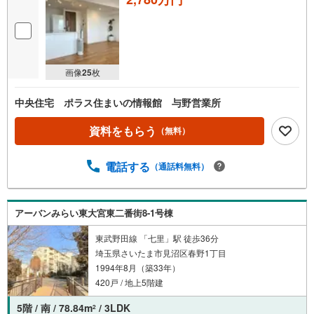
画像
25
枚
中央住宅 ポラス住まいの情報館 与野営業所
資料をもらう
（無料）
電話する
（通話料無料）
アーバンみらい東大宮東二番街8-1号棟
東武野田線 「七里」駅 徒歩36分
埼玉県さいたま市見沼区春野1丁目
1994年8月（築33年）
420戸 / 地上5階建
5階 / 南 / 78.84m
/ 3LDK
2