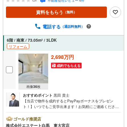
-.--
不動産会社レビュー 4件
リアの新築戸建て、中古戸建て、マンション、土地などの
取り扱いに特化しております！【Komorebi houseの強み】
資料をもらう
（無料）
☆新築・中古戸建て購入の方☆●毎年、提携業者（第三者機
関）にて定期点検が永年無料！●建物状況調査（インスペク
ション）と同等検査が無料で行えます！☆レスポンス☆●内
電話する
（通話料無料）
覧の即日対応！スタッフが駆け付けます！●諸費用のご相
談！ローン計画書もすぐお送りいたします！☆住宅ローン
6階 / 南東 / 73.05m
/ 3LDK
2
☆●提携銀行多数、たくさんの銀行さんをご紹介できます！
リフォーム
●他社で否決・減額になってしまった方も承認実績あり！
2,698万円
成約でもらえる
画像
36
枚
おすすめポイント
黒田 貴士
【当店で物件を成約するとPayPayボーナスをプレゼン
ト！】いつでもご見学出来ます！お気軽にご連絡くださ
い。当店は東大宮駅東口から徒歩3分。電車でもお車でもご
来店しやすい店舗です。お気軽にお立ち寄り下さい。～人
ゴールド推奨店
気のリモート見学・リモート相談サービス～・小さいお子
株式会社エステート白馬 東大宮店