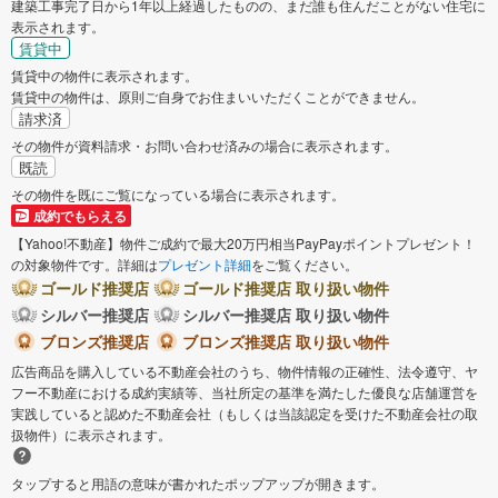
建築工事完了日から1年以上経過したものの、まだ誰も住んだことがない住宅に
表示されます。
賃貸中
賃貸中の物件に表示されます。
賃貸中の物件は、原則ご自身でお住まいいただくことができません。
請求済
その物件が資料請求・お問い合わせ済みの場合に表示されます。
既読
その物件を既にご覧になっている場合に表示されます。
成約でもらえる
【Yahoo!不動産】物件ご成約で最大20万円相当PayPayポイントプレゼント！
の対象物件です。詳細は
プレゼント詳細
をご覧ください。
ゴールド推奨店
ゴールド推奨店 取り扱い物件
シルバー推奨店
シルバー推奨店 取り扱い物件
ブロンズ推奨店
ブロンズ推奨店 取り扱い物件
広告商品を購入している不動産会社のうち、物件情報の正確性、法令遵守、ヤ
フー不動産における成約実績等、当社所定の基準を満たした優良な店舗運営を
実践していると認めた不動産会社（もしくは当該認定を受けた不動産会社の取
扱物件）に表示されます。
タップすると用語の意味が書かれたポップアップが開きます。