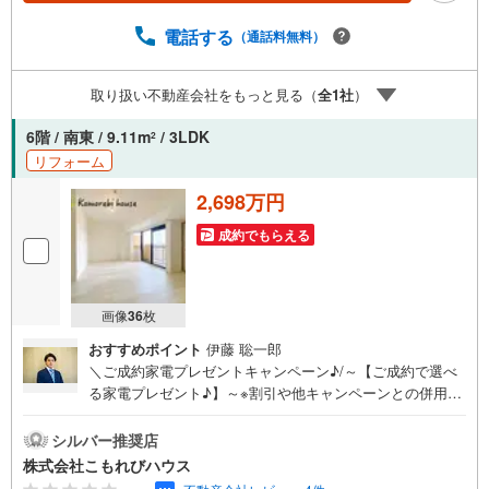
ーン■変動金利全期間引下げプラン⇒住宅ローン金利優遇割
電話する
（通話料無料）
の最大適用《0.89％》と某信用金庫金利1.275％の比較借入
金4000万円返済期間35年の総返済額の差額:303万円※2026
年7月末実行分まで（審査・要件があります）◇TOHO HO
取り扱い不動産会社をもっと見る（
全
1
社
）
USE CLUBで生涯の安心をお届け◇東宝ハウスのライフパ
ートナーが直接ご対応ライフプランニング、かけつけサポ
6階 / 南東 / 9.11m
/ 3LDK
2
ート、Club O…
リフォーム
2,698万円
成約でもらえる
画像
36
枚
おすすめポイント
伊藤 聡一郎
＼ご成約家電プレゼントキャンペーン♪/～【ご成約で選べ
る家電プレゼント♪】～※割引や他キャンペーンとの併用は
できません。お問い合わせは「 -788-767」【宅地建物取引
士】・【大手ハウスメーカー経験者】・【ローンアドバイ
シルバー推奨店
ザー】がサポートいたします！さいたま市・上尾市・桶川
株式会社こもれびハウス
市・北本市・鴻巣市・川島町・伊奈町・蓮田市・白岡市エ