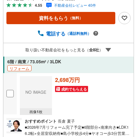
様や家事で外出できない、天気が悪く外出したくない時・L
4.55
不動産会社レビュー 40件
INEやZOOMなど無料のアプリですぐにご利用いただけま
す・リモート見学はスタッフがご興味ある物件の現地から
資料をもらう
（無料）
映像をお届けします・写真では伝わりにくい「空気感」や
違うアングルからみたかったリビングの「見え方」なども
しっかり確認できます・リモート相談は第三者による住宅
電話する
（通話料無料）
ローンや家計相談を専門のファイナンシャルプランナーと1
対1で・バーチャル背景でプライバシーも安心・忙しいパー
取り扱い不動産会社をもっと見る（
全
8
社
）
トナーに変わって予め確認も・別々の場所から家族みんな
で参加もできます・お気軽にご相談下さい～営業時間～9:3
6階 / 南東 / 73.05m
/ 3LDK
2
0～18:30こちらのお時間でしたらお電話でのお問合せがス
リフォーム
ムーズですお気軽にお問合せください
2,698万円
成約でもらえる
画像
1
枚
おすすめポイント
長倉 夏子
■2026年7月リフォーム完了予定■6階部分×南東向き■LDK1
6.2帖×全居室収納有■島小学校歩4分■ヤオコー歩3分営業時