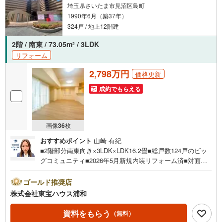
埼玉県さいたま市見沼区島町
1990年6月（築37年）
324戸 / 地上12階建
2階 / 南東 / 73.05m
/ 3LDK
2
リフォーム
2,798万円
価格更新
成約でもらえる
画像
36
枚
おすすめポイント
山崎 有紀
■2階部分南東向き×3LDK×LDK16.2畳■総戸数124戸のビッ
グコミュニティ■2026年5月新規内装リフォーム済■対面キ
ッチン×食洗機付■ペット飼育可（細則あり）■ハレノテラ
スまで徒歩3分■セブンイレブンまで徒歩2分営業時間:7:00
ゴールド推奨店
～22:00（年中無休）こちらの時間帯はお電話でのお問い合
株式会社東宝ハウス浦和
わせがスムーズにご案内できますぜひお気軽にご連絡下さ
い！東宝ハウスライフソリューションズグループ 東宝ハ
資料をもらう
（無料）
ウス浦和 特別提携金利〔一例〕東宝ハウス浦和の住宅ロ