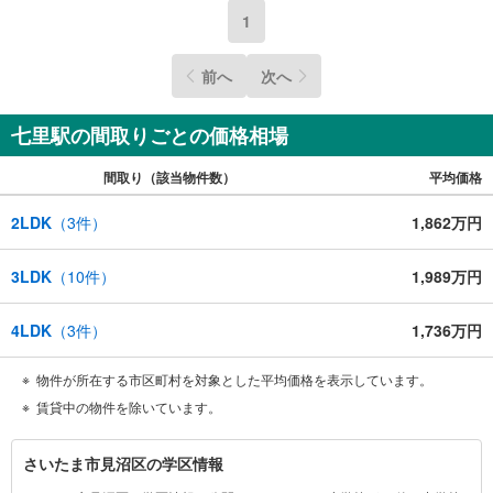
1
前へ
次へ
七里駅の間取りごとの価格相場
間取り（該当物件数）
平均価格
2LDK
（
3
件）
1,862万円
3LDK
（
10
件）
1,989万円
4LDK
（
3
件）
1,736万円
物件が所在する市区町村を対象とした平均価格を表示しています。
賃貸中の物件を除いています。
さ
さいたま市見沼区の学区情報
い