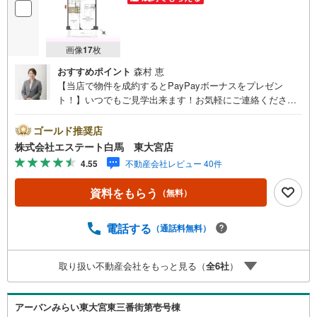
画像
17
枚
おすすめポイント
森村 恵
【当店で物件を成約するとPayPayボーナスをプレゼン
ト！】いつでもご見学出来ます！お気軽にご連絡くださ
い。当店は東大宮駅東口から徒歩3分。電車でもお車でもご
来店しやすい店舗です。お気軽にお立ち寄り下さい。～人
ゴールド推奨店
気のリモート見学・リモート相談サービス～・小さいお子
株式会社エステート白馬 東大宮店
様や家事で外出できない、天気が悪く外出したくない時・L
4.55
不動産会社レビュー 40件
INEやZOOMなど無料のアプリですぐにご利用いただけま
す・リモート見学はスタッフがご興味ある物件の現地から
資料をもらう
（無料）
映像をお届けします・写真では伝わりにくい「空気感」や
違うアングルからみたかったリビングの「見え方」なども
しっかり確認できます・リモート相談は第三者による住宅
電話する
（通話料無料）
ローンや家計相談を専門のファイナンシャルプランナーと1
対1で・バーチャル背景でプライバシーも安心・忙しいパー
取り扱い不動産会社をもっと見る（
全
6
社
）
トナーに変わって予め確認も・別々の場所から家族みんな
で参加もできます・お気軽にご相談下さい～営業時間～9:3
0～18:30こちらのお時間でしたらお電話でのお問合せがス
アーバンみらい東大宮東三番街第壱号棟
ムーズですお気軽にお問合せください