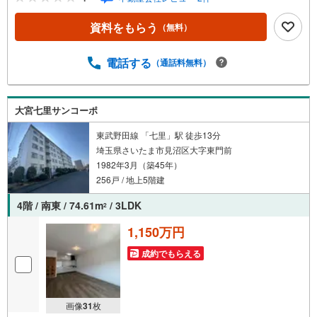
がある、勤続年数が短い、自己資金が少ない、住宅ローン
が組めるか心配・・・そう思われている方。当社には住宅
資料をもらう
（無料）
ローン専門アドバイザーおります！お気軽にご相談下さ
い。◇買取保証付き売却システム◇お住み替えでご自宅が
売れない、不動産早期現金化をしたい、他社に販売活動を
電話する
（通話料無料）
依頼しているが売れない・・・そう思われている方。一定
期間で成約に至らなかった場合、予め設定させていただい
た金額で当社が買取致します。越谷の戸建、土地、マンシ
大宮七里サンコーポ
ョン買取は埼玉相互住宅春日部店まで！
東武野田線 「七里」駅 徒歩13分
埼玉県さいたま市見沼区大字東門前
1982年3月（築45年）
256戸 / 地上5階建
4階 / 南東 / 74.61m
/ 3LDK
2
1,150万円
成約でもらえる
画像
31
枚