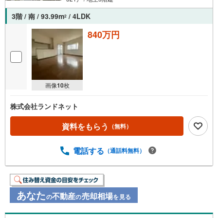
3階 / 南 / 93.99m
/ 4LDK
2
840万円
画像
10
枚
株式会社ランドネット
資料をもらう
（無料）
電話する
（通話料無料）
あなた
不動産
売却相場
の
の
を見る