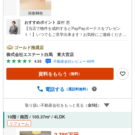
画像
36
枚
おすすめポイント
森村 恵
【当店で物件を成約するとPayPayボーナスをプレゼン
ト！】いつでもご見学出来ます！お気軽にご連絡くださ
い。当店は東大宮駅東口から徒歩3分。電車でもお車でもご
来店しやすい店舗です。お気軽にお立ち寄り下さい。～人
ゴールド推奨店
気のリモート見学・リモート相談サービス～・小さいお子
株式会社エステート白馬 東大宮店
様や家事で外出できない、天気が悪く外出したくない時・L
4.55
不動産会社レビュー 40件
INEやZOOMなど無料のアプリですぐにご利用いただけま
す・リモート見学はスタッフがご興味ある物件の現地から
資料をもらう
（無料）
映像をお届けします・写真では伝わりにくい「空気感」や
違うアングルからみたかったリビングの「見え方」なども
しっかり確認できます・リモート相談は第三者による住宅
電話する
（通話料無料）
ローンや家計相談を専門のファイナンシャルプランナーと1
対1で・バーチャル背景でプライバシーも安心・忙しいパー
取り扱い不動産会社をもっと見る（
全
5
社
）
トナーに変わって予め確認も・別々の場所から家族みんな
で参加もできます・お気軽にご相談下さい～営業時間～9:3
10階 / 南西 / 105.37m
/ 4LDK
2
0～18:30こちらのお時間でしたらお電話でのお問合せがス
リフォーム
ムーズですお気軽にお問合せください
2,780万円