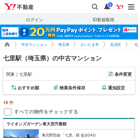
Yahoo!不動産
検索
通知
i
ログイン
ID新規取得
中古マンション
埼玉県
さいたま市
見沼区
七
七里駅（埼玉県）の中古マンション
関東｜七里駅
条件変更
おすすめ順
検索条件保存
通知設定
18
件
すべての物件をチェックする
ライオンズガーデン東大宮弐番館
東武野田線 「七里」駅 徒歩24分