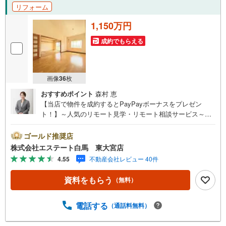
リフォーム
1,150万円
成約でもらえる
画像
36
枚
おすすめポイント
森村 恵
【当店で物件を成約するとPayPayボーナスをプレゼン
ト！】～人気のリモート見学・リモート相談サービス～・
小さいお子様や家事で外出できない、天気が悪く外出した
くない時・LINEやZOOMなど無料のアプリですぐにご利用
ゴールド推奨店
いただけます・リモート見学はスタッフがご興味ある物件
株式会社エステート白馬 東大宮店
の現地から映像をお届けします・写真では伝わりにくい
4.55
不動産会社レビュー 40件
「空気感」や違うアングルからみたかったリビングの「見
え方」などもしっかり確認できます・リモート相談は第三
資料をもらう
（無料）
者による住宅ローンや家計相談を専門のファイナンシャル
プランナーと1対1で・バーチャル背景でプライバシーも安
心・忙しいパートナーに変わって予め確認も・別々の場所
電話する
（通話料無料）
から家族みんなで参加もできます・お気軽にご相談下さい
～営業時間～9:30～18:30こちらのお時間でしたらお電話で