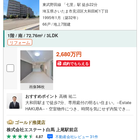
東武野田線 「七里」駅 徒歩22分
埼玉県さいたま市見沼区大和田町1丁目
1995年1月（築32年）
66戸 / 地上7階建
1階 / 南 / 72.76m
/ 3LDK
2
リフォーム
2,680万円
成約でもらえる
画像
36
枚
おすすめポイント
高橋 祐二
大和田駅まで徒歩7分、専用庭付の明るい住まい。--Estate
HAKUBA--・空室物件につき、時間を気にせず内覧できま
す。・大和田駅まで徒歩7分。朝の準備にゆとりが生まれま
す。・南向きの角部屋設計。爽やかな風と光が部屋に届き
ゴールド推奨店
ます。・嬉しい専用庭付き。ガーデニングなども楽しめま
株式会社エステート白馬 上尾駅前店
す。・便利なウォークインクローゼット付で室内すっき
4.87
不動産会社レビュー 31件
り。Public Relations ----◇弊社は中古設備にも修理サービ