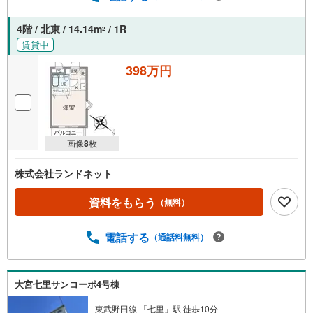
4階 / 北東 / 14.14m
/ 1R
2
賃貸中
398万円
画像
8
枚
株式会社ランドネット
資料をもらう
（無料）
電話する
（通話料無料）
大宮七里サンコーポ4号棟
東武野田線 「七里」駅 徒歩10分