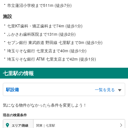
市立蓮沼小学校まで511m (徒歩7分)
施設
七里KT歯科・矯正歯科まで74m (徒歩1分)
ふかさわ歯科医院まで131m (徒歩2分)
セブン銀行 東武鉄道 野田線 七里駅まで3m (徒歩1分)
埼玉りそな銀行 七里支店まで40m (徒歩1分)
埼玉りそな銀行 ATM 七里支店まで42m (徒歩1分)
七里駅の情報
駅設備
一覧を見る
バリアフリー状況
気になる物件がなかったら
条件を変更しよう！
※段差なしでの移動経路
（○：有り △：要駅員設備 ×：無し）
現在の検索条件
地上⇔改札⇔ホーム：○
エレベータ
関東｜七里駅
エリア/路線