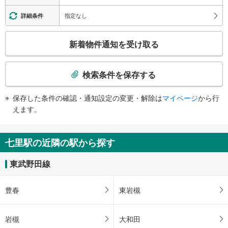
・各ホーム⇔連絡通路
エスカレータ
指定なし
詳細条件
・各ホーム⇔連絡通路
こ
トイレ
新着物件通知を受け取る
の
《多機能トイレ》
検
・改札内
索
スロープ
検索条件を保存する
条
・１番線ホーム⇔改札
件
その他
保存した条件の確認・通知設定の変更・解除は
マイページ
から行
で
・点字テープ（券売機・手すり等）
えます。
通
・ＡＥＤ
知
を
七里駅の近隣の駅から探す
受
け
東武野田線
取
る
豊春
東岩槻
・
条
件
岩槻
大和田
を