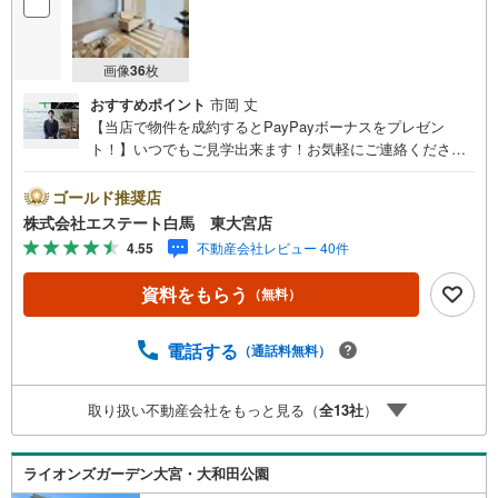
画像
36
枚
おすすめポイント
市岡 丈
【当店で物件を成約するとPayPayボーナスをプレゼン
ト！】いつでもご見学出来ます！お気軽にご連絡くださ
い。当店は東大宮駅東口から徒歩3分。電車でもお車でもご
来店しやすい店舗です。お気軽にお立ち寄り下さい。～人
ゴールド推奨店
気のリモート見学・リモート相談サービス～・小さいお子
株式会社エステート白馬 東大宮店
様や家事で外出できない、天気が悪く外出したくない時・L
4.55
不動産会社レビュー 40件
INEやZOOMなど無料のアプリですぐにご利用いただけま
す・リモート見学はスタッフがご興味ある物件の現地から
資料をもらう
（無料）
映像をお届けします・写真では伝わりにくい「空気感」や
違うアングルからみたかったリビングの「見え方」なども
しっかり確認できます・リモート相談は第三者による住宅
電話する
（通話料無料）
ローンや家計相談を専門のファイナンシャルプランナーと1
対1で・バーチャル背景でプライバシーも安心・忙しいパー
取り扱い不動産会社をもっと見る（
全
13
社
）
トナーに変わって予め確認も・別々の場所から家族みんな
で参加もできます・お気軽にご相談下さい～営業時間～9:3
0～18:30こちらのお時間でしたらお電話でのお問合せがス
ライオンズガーデン大宮・大和田公園
ムーズですお気軽にお問合せください