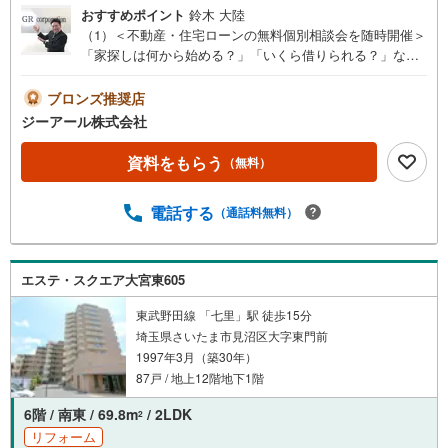
おすすめポイント
鈴木 大陸
（1）＜不動産・住宅ローンの無料個別相談会を随時開催＞
「家探しは何から始める？」「いくら借りられる？」な
ど、不動産購入やローンの疑問にプロが無料アドバイス！
個別相談ですので、周りを気にせず何でもご相談いただけ
ブロンズ推奨店
ます。（2）＜建築士事務所を併設！理想をカタチに＞当建
ジーアール株式会社
築士事務所を併設しているため、物件探しからリノベーシ
ョンのデザイン・設計までワンストップで対応！建築士な
資料をもらう
（無料）
らではの専門的な視点で、理想のマイホーム実現をお手伝
いします。（3）＜見て、触れて、体感できるショールーム
電話する
（通話料無料）
＞さいたま市にこだわりのデザイン空間をご用意！床材や
壁紙のサンプル、体験コーナーなど、理想の暮らしを具体
的にイメージできます。キッズスペース＆ベビールーム完
備！（4）＜徹底的な不動産調査で安心の取引＞不動産取引
エステ・スクエア大宮東605
の不安を安心に！建物状況はもちろん。周辺環境、将来の
リスクまで徹底的に調査し、お客様が心から安心して取引
東武野田線 「七里」駅 徒歩15分
できるよう、全力サポートいたします。
埼玉県さいたま市見沼区大字東門前
1997年3月（築30年）
87戸 / 地上12階地下1階
6階 / 南東 / 69.8m
/ 2LDK
2
リフォーム