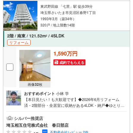
東武野田線 「七里」駅 徒歩39分
埼玉県さいたま市見沼区春野1丁目
1993年3月（築34年）
320戸 / 地上階数14階
2階 / 南東 / 121.52m
/ 4SLDK
2
リフォーム
1,590万円
成約でもらえる
画像
32
枚
おすすめポイント
小林 学
【本日見たい！も大歓迎です】◆2026年6月リフォーム
済・2階部分・全居室に収納がある4LDK・納戸◆ゆとりあ
るLDK16帖超・家事がはかどる食洗機 ◆教育・商業施設
充実の住環境◇お子様がいるお客様でも安心◇キッズスペ
シルバー推奨店
ース完備。チャイルドシートも完備しているので、必要の
埼玉相互住宅株式会社 春日部店
際はお声掛け下さい。◇住宅ローンについて◇現在借入れ
-.--
不動産会社レビュー 2件