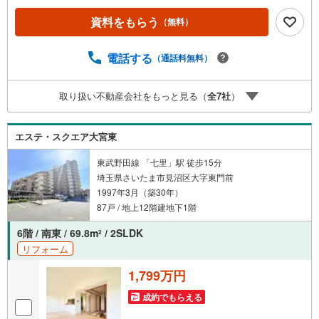
スを無料で付保します。◇リフォームもグループ会社と連
資料をもらう
（無料）
携してお客様をご支援。◇ワンストップでご対応可能な体
制でお待ちしてます。◇提携FPへの無料個別相談サービス
が好評です。◎リノベーション済みの快適な住まいが、ご
電話する
（通話料無料）
家族の安心で穏やかな暮らしを末永く支えます。
取り扱い不動産会社をもっと見る（
全
7
社
）
エステ・スクエア大宮東
東武野田線 「七里」駅 徒歩15分
埼玉県さいたま市見沼区大字東門前
1997年3月（築30年）
87戸 / 地上12階建地下1階
6階 / 南東 / 69.8m
/ 2SLDK
2
リフォーム
1,799万円
成約でもらえる