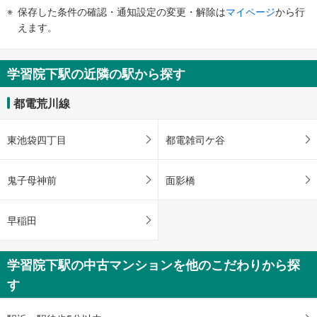
件
保存した条件の確認・通知設定の変更・解除は
マイページ
から行
で
えます。
通
知
を
学習院下駅の近隣の駅から探す
受
け
都電荒川線
取
る
東池袋四丁目
都電雑司ケ谷
・
条
件
鬼子母神前
面影橋
を
マ
早稲田
イ
ペ
ー
学習院下駅の中古マンションを他のこだわりから探
ジ
す
に
保
存