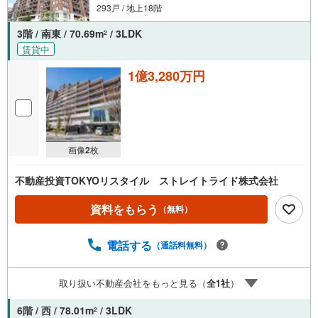
293戸 / 地上18階
3階 / 南東 / 70.69m
/ 3LDK
2
賃貸中
1億3,280万円
画像
2
枚
不動産投資TOKYOリスタイル ストレイトライド株式会社
資料をもらう
（無料）
電話する
（通話料無料）
取り扱い不動産会社をもっと見る（
全
1
社
）
6階 / 西 / 78.01m
/ 3LDK
2