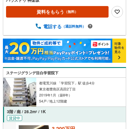
資料をもらう
（無料）
電話する
（通話料無料）
ステージグランデ目白学習院下
都電荒川線 「学習院下」駅 徒歩4分
東京都豊島区高田2丁目
2019年1月（築8年）
54戸 / 地上12階建
3階 / 南 / 28.2m
/ 1K
2
賃貸中
3,200万円