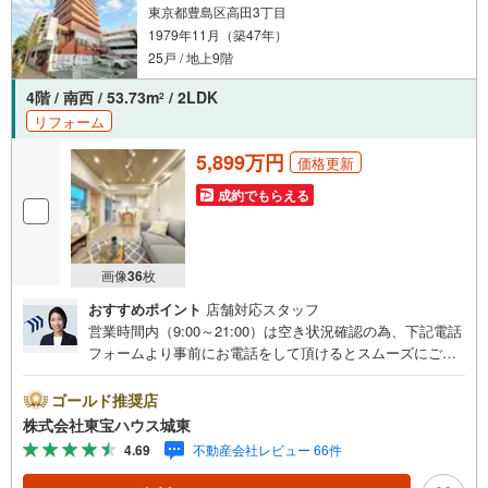
東京都豊島区高田3丁目
1979年11月（築47年）
25戸 / 地上9階
4階 / 南西 / 53.73m
/ 2LDK
2
リフォーム
5,899万円
価格更新
成約でもらえる
画像
36
枚
おすすめポイント
店舗対応スタッフ
営業時間内（9:00～21:00）は空き状況確認の為、下記電話
フォームより事前にお電話をして頂けるとスムーズにご案
内ができます。▽TOHO HOUSE CLUB▽現時点の未来
カレンダーの作成▽ご購入後もお客様の人生のパートナー
ゴールド推奨店
として暮らしの「安心」を守り続けます。【Yahoo！ 不動
株式会社東宝ハウス城東
産キャンペーン対象店舗】当店で物件を成約するとPayPay
4.69
不動産会社レビュー 66件
ボーナスライトがもらえる「Yahoo！ 不動産 物件ご成約キ
ャンペーン」の対象になります。「資料をもらう」「見学