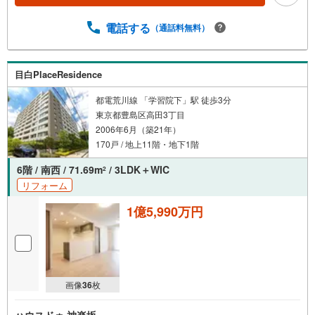
権用途地域/準工業地域竣工/2006（平成18）年8月管理形
態:全部委託管理会社/ナイスコミュニティー株式会社管理
電話する
（通話料無料）
費/月額13,650円 修繕積立金/月額13,650円総戸数/14戸エレ
ベーター/有オートロック/有《ハウジングハーモニー・優和
の強み》・当社では全てのお客様に経験豊富な担当者がご
目白PlaceResidence
案内から引渡まで責任もって担当いたします。価格の交渉
もお任せください！
都電荒川線 「学習院下」駅 徒歩3分
東京都豊島区高田3丁目
2006年6月（築21年）
170戸 / 地上11階・地下1階
6階 / 南西 / 71.69m
/ 3LDK＋WIC
2
リフォーム
1億5,990万円
画像
36
枚
ハウスドゥ 神楽坂