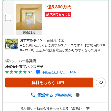
1億5,800万円
成約でもらえる
画像
36
枚
おすすめポイント
百目鬼 浩太
■ご予約いただくとご見学がスムーズです！【営業時間/9:0
0～21:00】上記時間はお電話が繋がりやすくなっておりま
す。人気物件には特に問い合わせが集中するため、お早め
にお電話ください！下記のお申込み方法も可能です！ご見
シルバー推奨店
学希望のお客様:右上の「室内・現地を見学する」をクリッ
株式会社東宝ハウス王子
クして下さい。資料請求希望のお客様:右上の「資料をもら
5.0
不動産会社レビュー 16件
う」をクリックして下さい。【東宝ハウス王子のポイン
ト】（1）不動産のご提案から資金計画・ライフシミュレー
資料をもらう
（無料）
ションのご相談・無理のないライフプラン、提携による低
金利住宅ローンのご提案、購入前に知る「購入後の家族の
生活」を「未来カレンダー」で見える化します。（2）ご購
電話する
（通話料無料）
入後から始まる「専属FPによるファイナンシャルライフサ
ポート」・漠然としたキャッシュフローのグラフ化、効果
取り扱い不動産会社をもっと見る（
全
1
社
）
的な生命保険の見直し、繰り上げ返済の効果的なタイミン