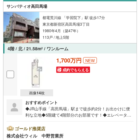
のご請求はお気軽にどうぞ♪お電話でのお問い合わせも常
サンパティオ高田馬場
時受け付けております！お気軽にお問い合わせください。
都電荒川線 「学習院下」駅 徒歩17分
東京都新宿区高田馬場3丁目
1980年4月（築47年）
113戸 / 地上5階
4階 / 北 / 21.58m
/ ワンルーム
2
1,700万円
NEW
成約でもらえる
画像
14
枚
おすすめポイント
◆JR山手線「高田馬場」駅まで徒歩約2分！お出かけに便
利な立地◆5階建て4階部分のお部屋です！◆エレベーター
で上階へのアクセスもらくらく！◆お一人暮らしにもおす
すめ！ゆとりのあるワンルームタイプのレイアウト！◆収
ゴールド推奨店
納が設けられており、お部屋のスペースを有効的に使えま
株式会社ウィル 中野営業所
す◆光熱費の管理がしやすいオール電化マンション◆防犯