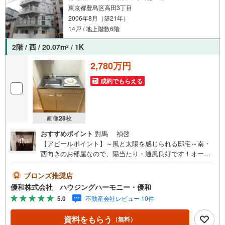
す。価格の交渉もお任せください！
東京都豊島区高田3丁目
2006年8月（築21年）
14戸 / 地上階数6階
2階 / 西 / 20.07m
/ 1K
2
2,780万円
成約でもらえる
画像
28
枚
おすすめポイント
對馬 禎啓
【アピールポイント】～風と太陽を感じられる邸宅～南・
西向きのお部屋なので、陽当たり・通風良好です！オート
ロック・宅配ボックス付きのマンションです！複数路線利
用可能な「高田馬場駅」まで徒歩5分！所有者が居住中なの
ブロンズ推奨店
で、自己利用可能です！【ライフインフォメーション】フ
優和株式会社 ハウジングハーモニー・優和
ァミリーマートいずみや高田店・・・・徒歩1分ワイズマー
5.0
不動産会社レビュー 10件
ト高田馬場店・・・徒歩2分ファミリーマートアイズ高田馬
場店・・・徒歩1分【詳細情報】所在地/ 東京都豊島区高田
資料をもらう
（無料）
3丁目7-16建物/ 鉄筋コンクリート造6階建2階部分土地/所有