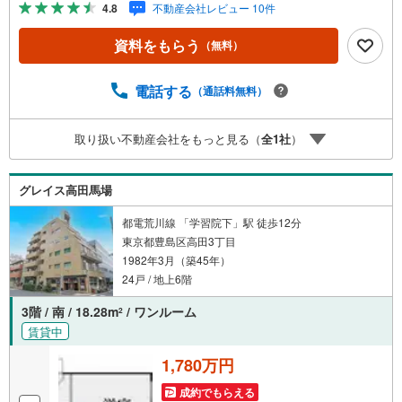
4.8
不動産会社レビュー 10件
カメラ導入済み、防犯性が高められています◆「ピーコッ
クストア（高田馬場店）」まで徒歩約4分と、日々のお買い
資料をもらう
（無料）
物に便利な立地！◆立地を活かし、事務所としてもご利用
いただけます！詳細についてはお問い合わせください！
【営業時間 10:00～19:00】上記時間はお電話が繋がりやす
電話する
（通話料無料）
くなっております。ぜひお気軽にご連絡下さい！現地を見
学される場合は「室内・現地を見学する（無料）」ボタン
取り扱い不動産会社をもっと見る（
全
1
社
）
よりご希望の日時をご記入いただけますとスムーズにご案
内が可能です。【ウィル不動産販売はここが強み】（1）住
宅ローンに精通したローン専門部署があります！（2）施工
グレイス高田馬場
実績多数のリフォーム部門も社内にあります！（3）定休日
なし！
都電荒川線 「学習院下」駅 徒歩12分
東京都豊島区高田3丁目
1982年3月（築45年）
24戸 / 地上6階
3階 / 南 / 18.28m
/ ワンルーム
2
賃貸中
1,780万円
成約でもらえる