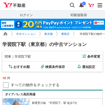
Yahoo!不動産
検索
通知
i
ログイン
ID新規取得
中古マンション
東京都
豊島区
学習院下駅の物件一
学習院下駅（東京都）の中古マンション
関東｜学習院下駅
条件変更
おすすめ順
検索条件保存
通知設定
16
件
すべての物件をチェックする
ダイアパレス高田馬場
都電荒川線 「学習院下」駅 徒歩7分