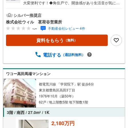
大変便利です！◆角住戸で、開放感があり生活音が気にな
りにくい環境！◆シンプルで使いやすく一人暮らしにもお
すすめの1DKタイプ！◆2面採光から光が差し込む明るく陽
シルバー推奨店
当り良好な居室！◆仕切りを開ければ、DKと隣接洋室がつ
株式会社ウィル 茗荷谷営業所
ながる開放的な住空間！◆各部屋に収納スペースがあり、
-.--
不動産会社レビュー 4件
無駄なく使える間取！◆玄関収納があり、靴や小物をすっ
きり整理可能！◆陽当り良好！お洗濯物が気持ちよく乾く
資料をもらう
（無料）
南向きのバルコニー付き！◆「ピーコックストア 高田馬場
店」までも徒歩約4分と、日々のお買い物に便利な立地！
【営業時間 10:00～19:00】上記時間はお電話が繋がりやす
電話する
（通話料無料）
くなっております。ぜひお気軽にご連絡下さい！現地を見
学される場合は「室内・現地を見学する（無料）」ボタン
よりご希望の日時をご記入いただけますとスムーズにご案
ワコー高田馬場マンション
内が可能です。【ウィル不動産販売はここが強み】（1）住
宅ローンに精通したローン専門部署があります！（2）施工
都電荒川線 「学習院下」駅 徒歩6分
実績多数のリフォーム部門も社内にあります！（3）定休日
東京都豊島区高田3丁目
なし！
1976年10月（築50年）
62戸 / 地上階数5階 地下階数1階
3階 / 南西 / 27.0m
/ 1K
2
2,180万円