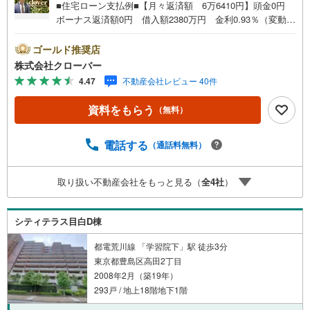
■住宅ローン支払例■【月々返済額 6万6410円】頭金0円
ボーナス返済額0円 借入額2380万円 金利0.93％（変動金
利） 35年返済の場合新宿区下落合に佇むトキワパレス。J
R山手線「高田馬場」駅徒歩3分、東西線や都営新宿線も利
ゴールド推奨店
用可能です。近隣は駅前のため、飲食店含むお店が多く点
株式会社クローバー
在しており買い物も大変便利です。建物は1974年3月に施
4.47
不動産会社レビュー 40件
工されたSRC造14階建て総戸数185戸の大型レジデンス。
管理は日本ハウズイングに委託しており、2024年に大規模
資料をもらう
（無料）
修繕工事実施済み。エントランス改修工事、玄関ドアサッ
シ交換済みです。お部屋は11階南向き。■今すぐ見たい！■
ローンが心配■買う方が得なの？■分からない事、何でもご
電話する
（通話料無料）
相談下さい。■随時！内覧可能です！■平日・土日・祝祭
日…日程・時間はいつでも調整可能。ご指定の場所にお車
取り扱い不動産会社をもっと見る（
全
4
社
）
でお迎えに上がります。■不動産購入のご相談も随時開催
中！■ ○住宅ローンのご相談 ○買換えのご相談 ○ご自宅
査定のご相談 ○弊社買取も行っております！
シティテラス目白D棟
都電荒川線 「学習院下」駅 徒歩3分
東京都豊島区高田2丁目
2008年2月（築19年）
293戸 / 地上18階地下1階