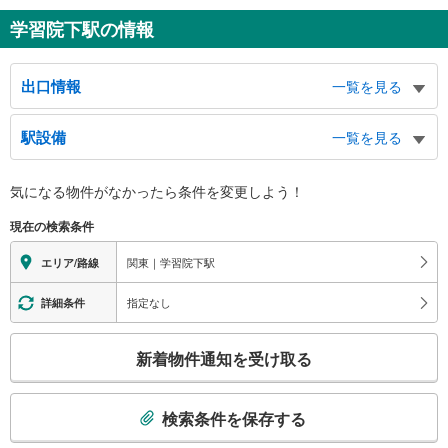
学習院下駅の情報
出口情報
一覧を見る
出口
駅設備
一覧を見る
高田１～３丁目、目白１丁目、学習院大学、高戸橋、千登世橋中学校、高南小
学校、目白不動金乗院
バリアフリー状況
気になる物件がなかったら
条件を変更しよう！
※段差なしでの移動経路
（○：有り △：要駅員設備 ×：無し）
現在の検索条件
地上⇔ホーム：○
関東｜学習院下駅
エリア/路線
指定なし
詳細条件
こ
新着物件通知を受け取る
の
検
索
検索条件を保存する
条