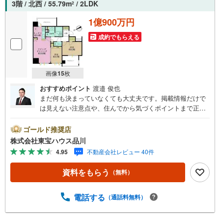
3階 / 北西 / 55.79m
/ 2LDK
2
1億900万円
成約でもらえる
画像
15
枚
おすすめポイント
渡邉 俊也
まだ何も決まっていなくても大丈夫です。掲載情報だけで
は見えない注意点や、住んでから気づくポイントまで正直
にお伝えします。東宝ハウス品川では、良いことも悪いこ
とも包み隠さずお伝えし、「納得して選ぶ」ためのサポー
ゴールド推奨店
トを大切にしています。現地でしか分からないリアルな情
株式会社東宝ハウス品川
報も含めて、一緒に後悔しない住まい探しを進めていきま
4.95
不動産会社レビュー 40件
しょう。まずはお気軽にご相談ください。【Yahoo！ 不動
産キャンペーン対象店舗】当店で物件を成約するとPayPay
資料をもらう
（無料）
ボーナスライトがもらえる「Yahoo！ 不動産 物件ご成約キ
ャンペーン」の対象になります。「資料をもらう」「見学
予約をする」ボタンからお問い合わせください。※必ずYah
電話する
（通話料無料）
oo！ JAPAN IDでログインしてください。※PayPayボーナ
スライトは出金と譲渡はできません。ご案内・詳細な資料