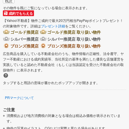
既読
その物件を既にご覧になっている場合に表示されます。
成約でもらえる
【Yahoo!不動産】物件ご成約で最大20万円相当PayPayポイントプレゼント！
の対象物件です。詳細は
プレゼント詳細
をご覧ください。
ゴールド推奨店
ゴールド推奨店 取り扱い物件
シルバー推奨店
シルバー推奨店 取り扱い物件
ブロンズ推奨店
ブロンズ推奨店 取り扱い物件
広告商品を購入している不動産会社のうち、物件情報の正確性、法令遵守、ヤ
フー不動産における成約実績等、当社所定の基準を満たした優良な店舗運営を
実践していると認めた不動産会社（もしくは当該認定を受けた不動産会社の取
扱物件）に表示されます。
タップすると用語の意味が書かれたポップアップが開きます。
PRマークについて
ご注意
消費税および地方消費税の対象となる場合は税込み価格が表示されていま
す。
物件の写真やイラスト、CGなどは実際と異なる場合があります。