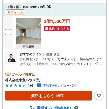
グなどご提案させて頂きます。■ご案内方法ご自宅へお迎
14階 / 南 / 100.12m
/ 2SLDK
2
え・最寄駅等でお待ち合わせ、弊社へのご来社など、ご相
リフォーム
談くださいませ。■お車の無料提携駐車場がございます。
2億4,500万円
成約でもらえる
画像
25
枚
おすすめポイント
渡邉 俊也
まだ何も決まっていなくても大丈夫です。掲載情報だけで
は見えない注意点や、住んでから気づくポイントまで正直
にお伝えします。東宝ハウス品川では、良いことも悪いこ
とも包み隠さずお伝えし、「納得して選ぶ」ためのサポー
ゴールド推奨店
トを大切にしています。現地でしか分からないリアルな情
株式会社東宝ハウス品川
報も含めて、一緒に後悔しない住まい探しを進めていきま
4.95
不動産会社レビュー 40件
しょう。まずはお気軽にご相談ください。【Yahoo！ 不動
産キャンペーン対象店舗】当店で物件を成約するとPayPay
資料をもらう
（無料）
ボーナスライトがもらえる「Yahoo！ 不動産 物件ご成約キ
ャンペーン」の対象になります。「資料をもらう」「見学
予約をする」ボタンからお問い合わせください。※必ずYah
電話する
（通話料無料）