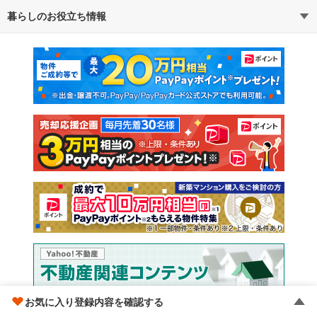
暮らしのお役立ち情報
不動産・住宅
賃貸住宅
マンションカタログ
教えて！住まいの先生
新築マンション
中古マンション
新築一戸建て
中古一戸建て
注文住宅
土地
売却査定
お気に入り登録内容を確認する