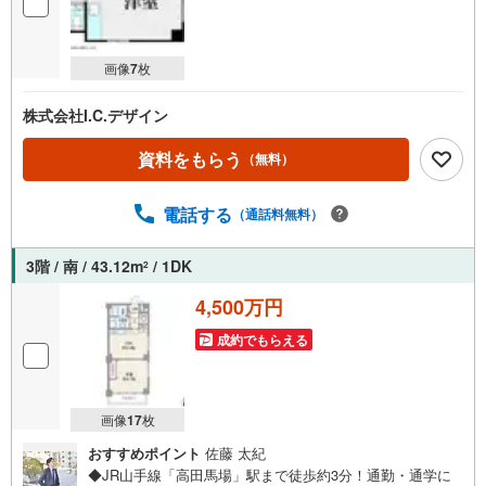
画像
7
枚
株式会社I.C.デザイン
資料をもらう
（無料）
電話する
（通話料無料）
3階 / 南 / 43.12m
/ 1DK
2
4,500万円
成約でもらえる
画像
17
枚
おすすめポイント
佐藤 太紀
◆JR山手線「高田馬場」駅まで徒歩約3分！通勤・通学に