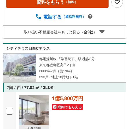
資料をもらう
（無料）
予約をする」ボタンからお問い合わせください。※必ずYah
oo！ JAPAN IDでログインしてください。※PayPayボーナ
スライトは出金と譲渡はできません。ご案内・詳細な資料
電話する
（通話料無料）
のご請求はお気軽にどうぞ♪お電話でのお問い合わせも常
時受け付けております！■頭金0円からのご購入可能です■
取り扱い不動産会社をもっと見る（
全
9
社
）
（諸費用もOK）お気軽にお問い合わせください。
シティテラス目白Cテラス
都電荒川線 「学習院下」駅 徒歩2分
東京都豊島区高田2丁目
2008年2月（築19年）
293戸 / 地上18階地下1階
7階 / 西 / 77.02m
/ 3LDK
2
1億5,800万円
成約でもらえる
画像
36
枚