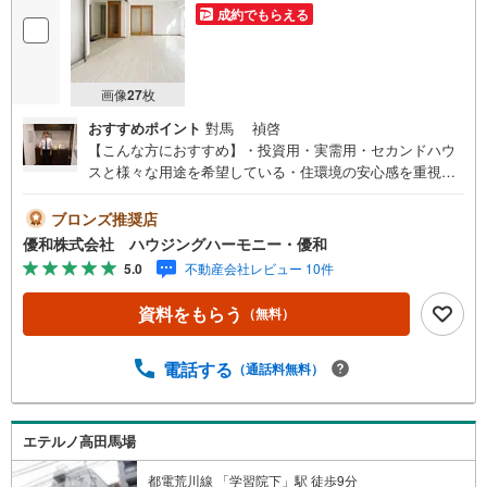
成約でもらえる
画像
27
枚
おすすめポイント
對馬 禎啓
【こんな方におすすめ】・投資用・実需用・セカンドハウ
スと様々な用途を希望している・住環境の安心感を重視す
る方 ・リフォームを自分仕様にて、検討されている《アピ
ールポイント》新耐震基準のマンションです！空室のため
ブロンズ推奨店
居住用としても投資用としても利用可能です！2023年12月
優和株式会社 ハウジングハーモニー・優和
大規模修繕工事実施済み！告知事項があります！（詳細
5.0
不動産会社レビュー 10件
は、担当者まで）《チェックポイント》インターネット環
境/NTT、KDDI（個別契約につき別途費用がかかります。）
資料をもらう
（無料）
【ライフインフォメーション】ファミリーマートいずみや
高田店・・・ 徒歩2分高田馬場病院・・・徒歩3分セブンイ
レブン豊島高田3丁目店・・・ 徒歩5分まいばすけっと高田
電話する
（通話料無料）
馬場駅北店・・・徒歩5分マツモトキヨシ高田馬場二丁目
店・・・徒歩 7分【学区域】豊島区立高南小学校・・・徒
歩7分豊島区立千登世橋中学校・・・徒歩6分《ハウジング
エテルノ高田馬場
ハーモニー・優和の強み》当社では全てのお客様に経験豊
富な担当者がご案内から引渡まで責任もって担当いたしま
都電荒川線 「学習院下」駅 徒歩9分