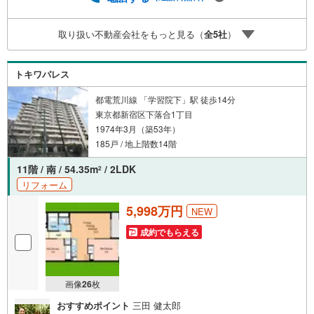
oo！ JAPAN IDでログインしてください。※PayPayボーナ
スライトは出金と譲渡はできません。ご案内・詳細な資料
取り扱い不動産会社をもっと見る（
全
5
社
）
のご請求はお気軽にどうぞ♪お電話でのお問い合わせも常
時受け付けております！お気軽にお問い合わせください。
トキワパレス
都電荒川線 「学習院下」駅 徒歩14分
東京都新宿区下落合1丁目
1974年3月（築53年）
185戸 / 地上階数14階
11階 / 南 / 54.35m
/ 2LDK
2
リフォーム
5,998万円
NEW
成約でもらえる
画像
26
枚
おすすめポイント
三田 健太郎