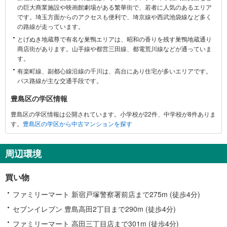
の巨大商業施設や映画館劇場がある繁華街で、若者に人気のあるエリア
に
です。埼玉方面からのアクセスも便利で、埼京線や西武池袋線など多く
関
の路線が走っています。
す
とげぬき地蔵尊で有名な巣鴨エリアは、昭和の香りを残す巣鴨地蔵通り
る
商店街があります。山手線や都営三田線、都電荒川線などが通っていま
情
す。
報
有楽町線、副都心線沿線の千川は、高台にあり住宅が多いエリアです。
バス路線が主な交通手段です。
豊島区の学区情報
豊島区の学区情報は公開されています。小学校が22件、中学校が8件ありま
す。
豊島区の学区から中古マンションを探す
周辺環境
買い物
ファミリーマート 新宿戸塚警察署前店まで275m (徒歩4分)
セブンイレブン 豊島高田2丁目まで290m (徒歩4分)
ファミリーマート 高田三丁目店まで301m (徒歩4分)