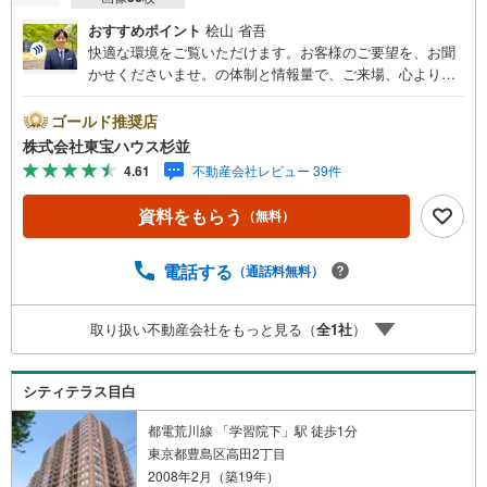
おすすめポイント
桧山 省吾
快適な環境をご覧いただけます。お客様のご要望を、お聞
かせくださいませ。の体制と情報量で、ご来場、心よりお
待ちしております。・ 未来を予測し人生設計から始まる
「未来カレンダー」のご提案。・ 未来に起こるであろうご
ゴールド推奨店
自宅リフォームをオンライン上でご提案「ミラカレクラ
株式会社東宝ハウス杉並
ブ」。・ 不動産売却時、ご自宅を綺麗にかつ瀟洒にさせる
4.61
不動産会社レビュー 39件
CG加工ホームステイジングサービス。・ 購入者様へ、税
理士による確定申告の無料セミナーをご招待いたします。
資料をもらう
（無料）
◆ご予約に際して◆日時のご希望をお伝えください。（も
ちろん当日でも対応可能です）事前に鍵等の手配や内覧
（居住中物件）の手配が必要な場合がございますのでご容
電話する
（通話料無料）
赦ください。事前にご連絡をいただけると、スムーズなご
案内が可能となりますのでお手数ですがご一報ください。
取り扱い不動産会社をもっと見る（
全
1
社
）
◆物件のご案内は◆弊社へのご来社、お客様宅へのお迎
え・最寄駅での待ち合わせ、物件周辺のコンビニ等でお待
ち合わせなど、ご希望をお伝えください。ご希望条件をお
シティテラス目白
伝え頂けましたら、ご見学希望物件以外の資料も用意して
参ります。もちろん他の物件も併せてご案内させていただ
都電荒川線 「学習院下」駅 徒歩1分
きます。
東京都豊島区高田2丁目
2008年2月（築19年）