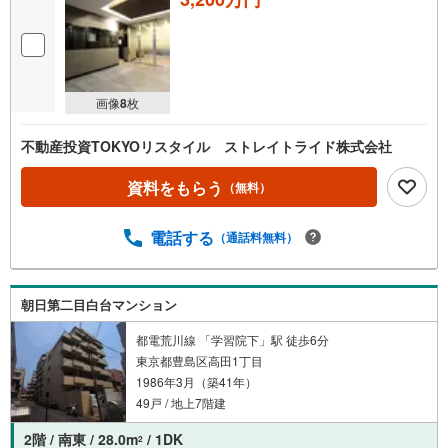
画像
8
枚
不動産投資TOKYOリスタイル ストレイトライド株式会社
資料をもらう
（無料）
電話する
（通話料無料）
朝日第二目白台マンション
都電荒川線 「学習院下」駅 徒歩6分
東京都豊島区高田1丁目
1986年3月（築41年）
49戸 / 地上7階建
2階 / 南東 / 28.0m
/ 1DK
2