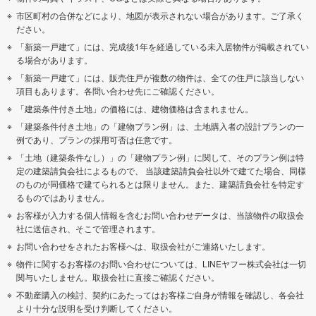
市区町村の合併などにより、地図が表示されない場合があります。ご了承く
ださい。
「新築一戸建て」には、完成後1年を経過している未入居物件が掲載されてい
る場合があります。
「新築一戸建て」には、販売住戸が複数の物件は、全ての住戸に該当しない
項目もあります。各問い合わせ先にご確認ください。
「建築条件付き土地」の価格には、建物価格は含まれません。
「建築条件付き土地」の「建物プラン例」は、土地購入者の設計プランの一
例であり、プランの採用可否は任意です。
「土地（建築条件なし）」の「建物プラン例」に関して、そのプラン例は特
定の建築請負会社によるもので、 当該建築請負会社以外で建てた場合、同様
のものが同価格で建てられるとは限りません。また、建築請負会社を特定す
るものではありません。
お客様が入力する個人情報を含むお問い合わせデータは、当該物件の取扱会
社に送信され、そこで管理されます。
お問い合わせをされたお客様へは、取扱会社がご連絡いたします。
物件に関するお客様のお問い合わせについては、LINEヤフー株式会社は一切
関与いたしません。取扱会社に直接ご確認ください。
不動産購入の検討、契約にあたってはお客様ご自身が情報を確認し、各会社
より十分な説明を受け判断してください。