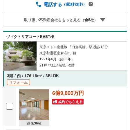
予約をする」ボタンからお問い合わせください。※必ずYah
電話する
（通話料無料）
oo！ JAPAN IDでログインしてください。※PayPayボーナ
スライトは出金と譲渡はできません。ご案内・詳細な資料
取り扱い不動産会社をもっと見る（
全
5
社
）
のご請求はお気軽にどうぞ♪お電話でのお問い合わせも常
時受け付けております！お気軽にお問い合わせください。
ヴィクトリアコートEAST棟
東京メトロ南北線 「白金高輪」駅 徒歩12分
東京都港区南麻布3丁目
1991年6月（築36年）
21戸 / 地上4階地下2階
3階 / 西 / 176.18m
/ 3SLDK
2
リフォーム
6億9,800万円
成約でもらえる
画像
36
枚