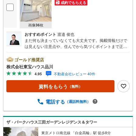
成約でもらえる
画像
36
枚
おすすめポイント
渡邉 俊也
まだ何も決まっていなくても大丈夫です。掲載情報だけで
は見えない注意点や、住んでから気づくポイントまで正直
にお伝えします。東宝ハウス品川では、良いことも悪いこ
とも包み隠さずお伝えし、「納得して選ぶ」ためのサポー
ゴールド推奨店
トを大切にしています。現地でしか分からないリアルな情
株式会社東宝ハウス品川
報も含めて、一緒に後悔しない住まい探しを進めていきま
4.95
不動産会社レビュー 40件
しょう。まずはお気軽にご相談ください。【Yahoo！ 不動
産キャンペーン対象店舗】当店で物件を成約するとPayPay
資料をもらう
（無料）
ボーナスライトがもらえる「Yahoo！ 不動産 物件ご成約キ
ャンペーン」の対象になります。「資料をもらう」「見学
予約をする」ボタンからお問い合わせください。※必ずYah
電話する
（通話料無料）
oo！ JAPAN IDでログインしてください。※PayPayボーナ
スライトは出金と譲渡はできません。ご案内・詳細な資料
のご請求はお気軽にどうぞ♪お電話でのお問い合わせも常
ザ・パークハウス三田ガーデンレジデンス＆タワー
時受け付けております！お気軽にお問い合わせください。
東京メトロ南北線 「白金高輪」駅 徒歩8分