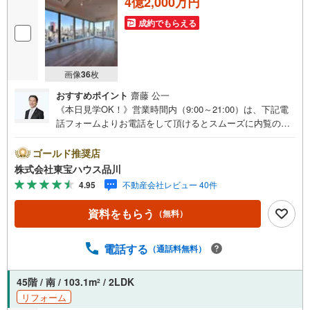
4億2,000万円
成約でもらえる
画像
36
枚
おすすめポイント
齋藤 公一
《本日見学OK！》営業時間内（9:00～21:00）は、下記電
話フォームよりお電話をして頂けるとスムーズに内覧のご
案内ができます。マンション売買の《 Professional 》【Ya
hoo！ 不動産キャンペーン対象店舗】当店で物件を成約す
ゴールド推奨店
るとPayPayボーナスライトがもらえる「Yahoo！ 不動産
株式会社東宝ハウス品川
物件ご成約キャンペーン」の対象になります。「資料をも
4.95
不動産会社レビュー 40件
らう」「見学予約をする」ボタンからお問い合わせくださ
い。※必ずYahoo！ JAPAN IDでログインしてください。※P
資料をもらう
（無料）
ayPayボーナスライトは出金と譲渡はできません。ご案
内・詳細な資料のご請求はお気軽にどうぞ♪お電話でのお
問い合わせも常時受け付けております！お気軽にお問い合
電話する
（通話料無料）
わせください。
45階 / 南 / 103.1m
/ 2LDK
2
リフォーム