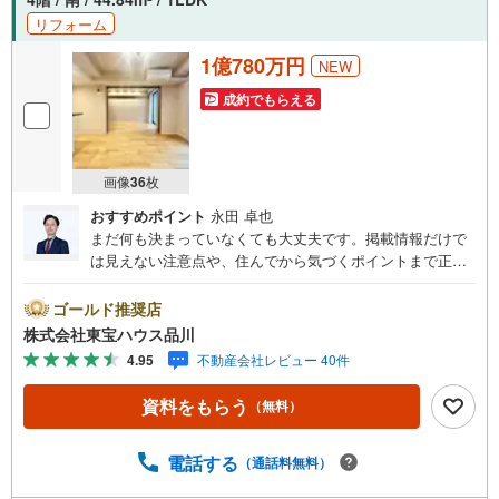
リフォーム
1億780万円
NEW
成約でもらえる
画像
36
枚
おすすめポイント
永田 卓也
まだ何も決まっていなくても大丈夫です。掲載情報だけで
は見えない注意点や、住んでから気づくポイントまで正直
にお伝えします。東宝ハウス品川では、良いことも悪いこ
とも包み隠さずお伝えし、「納得して選ぶ」ためのサポー
ゴールド推奨店
トを大切にしています。現地でしか分からないリアルな情
株式会社東宝ハウス品川
報も含めて、一緒に後悔しない住まい探しを進めていきま
4.95
不動産会社レビュー 40件
しょう。まずはお気軽にご相談ください。【Yahoo！ 不動
産キャンペーン対象店舗】当店で物件を成約するとPayPay
資料をもらう
（無料）
ボーナスライトがもらえる「Yahoo！ 不動産 物件ご成約キ
ャンペーン」の対象になります。「資料をもらう」「見学
予約をする」ボタンからお問い合わせください。※必ずYah
電話する
（通話料無料）
oo！ JAPAN IDでログインしてください。※PayPayボーナ