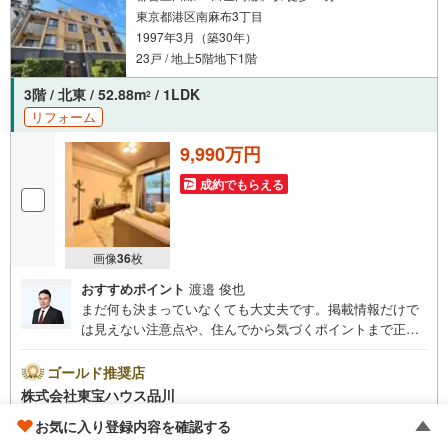
東京都港区南麻布3丁目
1997年3月（築30年）
23戸 / 地上5階地下1階
3階 / 北東 / 52.88m
/ 1LDK
2
リフォーム
9,990万円
成約でもらえる
画像
36
枚
おすすめポイント
渡邉 俊也
まだ何も決まっていなくても大丈夫です。掲載情報だけで
は見えない注意点や、住んでから気づくポイントまで正直
にお伝えします。東宝ハウス品川では、良いことも悪いこ
とも包み隠さずお伝えし、「納得して選ぶ」ためのサポー
ゴールド推奨店
トを大切にしています。現地でしか分からないリアルな情
株式会社東宝ハウス品川
報も含めて、一緒に後悔しない住まい探しを進めていきま
4.95
不動産会社レビュー 40件
お気に入り登録内容を確認する
しょう。まずはお気軽にご相談ください。【Yahoo！ 不動