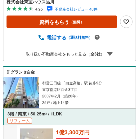
株式会社東宝ハウス品川
報も含めて、一緒に後悔しない住まい探しを進めていきま
4.95
不動産会社レビュー 40件
しょう。まずはお気軽にご相談ください。【Yahoo！ 不動
産キャンペーン対象店舗】当店で物件を成約するとPayPay
資料をもらう
（無料）
ボーナスライトがもらえる「Yahoo！ 不動産 物件ご成約キ
ャンペーン」の対象になります。「資料をもらう」「見学
予約をする」ボタンからお問い合わせください。※必ずYah
電話する
（通話料無料）
oo！ JAPAN IDでログインしてください。※PayPayボーナ
スライトは出金と譲渡はできません。ご案内・詳細な資料
取り扱い不動産会社をもっと見る（
全
3
社
）
のご請求はお気軽にどうぞ♪お電話でのお問い合わせも常
時受け付けております！お気軽にお問い合わせください。
D’グランセ白金
都営三田線 「白金高輪」駅 徒歩9分
東京都港区白金3丁目
2007年2月（築20年）
25戸 / 地上14階
3階 / 南東 / 50.25m
/ 1LDK
2
リフォーム
1億3,300万円