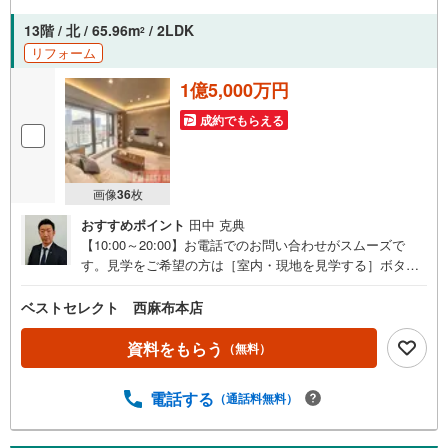
時受け付けております！お気軽にお問い合わせください。
13階 / 北 / 65.96m
/ 2LDK
2
リフォーム
1億5,000万円
成約でもらえる
画像
36
枚
おすすめポイント
田中 克典
【10:00～20:00】お電話でのお問い合わせがスムーズで
す。見学をご希望の方は［室内・現地を見学する］ボタン
からもご予約できます。■■■■■■■■■■■■■■■■■■■■■【港
区南麻布2丁目】2013年9月築（総戸数336戸）の大規模タ
ベストセレクト 西麻布本店
ワーレジデンス！セキュリティ面も安心の24時間有人管理
（夜間警備員）！14階建て13階部分の北向き2LDK＋WIC＋
資料をもらう
（無料）
SIC！お問合せお待ちしております〈物件POINT〉■東京メ
トロ南北線『麻布十番』駅徒歩7分■都営三田線『白金高
電話する
（通話料無料）
輪』駅徒歩8分■都営大江戸線『赤羽橋』徒歩16分■JR山手
線『田町』駅徒歩18分■大切なペットと一緒に暮らせるマ
ンション（細則有）■ホテルライクな内廊下設計■寒い季節