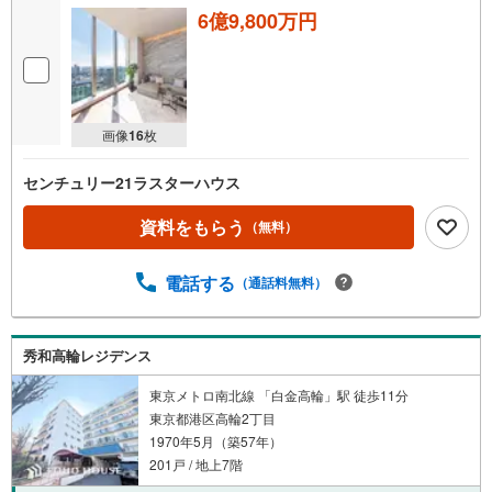
6億9,800万円
画像
16
枚
センチュリー21ラスターハウス
資料をもらう
（無料）
電話する
（通話料無料）
秀和高輪レジデンス
東京メトロ南北線 「白金高輪」駅 徒歩11分
東京都港区高輪2丁目
1970年5月（築57年）
201戸 / 地上7階