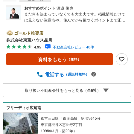
おすすめポイント
渡邉 俊也
まだ何も決まっていなくても大丈夫です。掲載情報だけで
は見えない注意点や、住んでから気づくポイントまで正直
にお伝えします。東宝ハウス品川では、良いことも悪いこ
とも包み隠さずお伝えし、「納得して選ぶ」ためのサポー
ゴールド推奨店
トを大切にしています。現地でしか分からないリアルな情
株式会社東宝ハウス品川
報も含めて、一緒に後悔しない住まい探しを進めていきま
4.95
不動産会社レビュー 40件
しょう。まずはお気軽にご相談ください。【Yahoo！ 不動
産キャンペーン対象店舗】当店で物件を成約するとPayPay
資料をもらう
（無料）
ボーナスライトがもらえる「Yahoo！ 不動産 物件ご成約キ
ャンペーン」の対象になります。「資料をもらう」「見学
予約をする」ボタンからお問い合わせください。※必ずYah
電話する
（通話料無料）
oo！ JAPAN IDでログインしてください。※PayPayボーナ
スライトは出金と譲渡はできません。ご案内・詳細な資料
取り扱い不動産会社をもっと見る（
全
6
社
）
のご請求はお気軽にどうぞ♪お電話でのお問い合わせも常
時受け付けております！お気軽にお問い合わせください。
フリーディオ広尾南
都営三田線 「白金高輪」駅 徒歩15分
東京都渋谷区恵比寿2丁目
1998年1月（築29年）