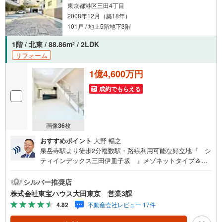
東京都港区三田4丁目
2008年12月（築18年）
101戸 / 地上5階地下3階
1階 / 北東 / 88.86m
/ 2LDK
2
リフォーム
1億4,600万円
成約でもらえる
画像
36
枚
おすすめポイント
大野 暢之
泉岳寺駅より徒歩2分複数駅・路線利用可能な好立地『 シ
ティインデックス三田伊皿子坂 』メゾネットタイプ＆テ
ラス付の2LDK 2025年10月新規内装リノベーション完了 IH
3口コンロ・食洗機付の対面式システムキッチン キレイな
シルバー推奨店
お水がいつでも安心して飲める浄水器付 全居室にWIC付！
株式会社東宝ハウス大田東京 営業3課
お部屋がすっきり片付きます 浴室乾燥機・追焚機能付！快
4.82
不動産会社レビュー 17件
適なバスタイム 留守中も荷物を受け取ることができる宅配
BOX有～東京、川崎エリアの「住まい」探しに確かな安心