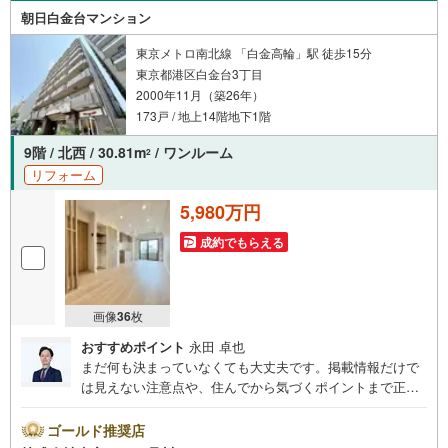
でも足元が快適な床暖房完備■快適な暮らしをサポートする
朝日白金台マンション
充実の共用施設（一部有償）・ゲストルーム・パーティー
東京メトロ南北線 「白金高輪」駅 徒歩15分
ルーム・ラウンジ・スタディールーム等■■■■■■■■■■■■■■
東京都港区白金台3丁目
■■■■■■■お気軽にお申しつけください。
2000年11月（築26年）
173戸 / 地上14階地下1階
9階 / 北西 / 30.81m
/ ワンルーム
2
リフォーム
5,980万円
成約でもらえる
画像
36
枚
おすすめポイント
永田 卓也
まだ何も決まっていなくても大丈夫です。掲載情報だけで
は見えない注意点や、住んでから気づくポイントまで正直
にお伝えします。東宝ハウス品川では、良いことも悪いこ
とも包み隠さずお伝えし、「納得して選ぶ」ためのサポー
ゴールド推奨店
トを大切にしています。現地でしか分からないリアルな情