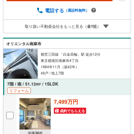
ャンペーン」の対象になります。「資料をもらう」「見学
予約をする」ボタンからお問い合わせください。※必ずYah
電話する
（通話料無料）
oo！ JAPAN IDでログインしてください。※PayPayボーナ
スライトは出金と譲渡はできません。ご案内・詳細な資料
取り扱い不動産会社をもっと見る（
全
1
社
）
のご請求はお気軽にどうぞ♪お電話でのお問い合わせも常
時受け付けております！お気軽にお問い合わせください。
オリエンタル南麻布
都営三田線 「白金高輪」駅 徒歩12分
東京都港区南麻布4丁目
1984年11月（築42年）
49戸 / 地上7階
7階 / 南 / 51.12m
/ 1SLDK
2
リフォーム
7,499万円
成約でもらえる
画像
36
枚