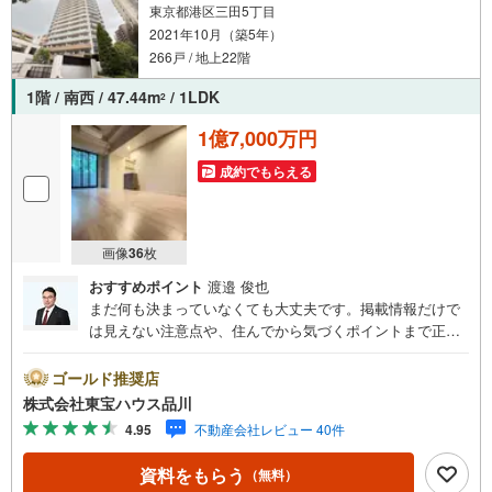
東京都港区三田5丁目
2021年10月（築5年）
266戸 / 地上22階
1階 / 南西 / 47.44m
/ 1LDK
2
1億7,000万円
成約でもらえる
画像
36
枚
おすすめポイント
渡邉 俊也
まだ何も決まっていなくても大丈夫です。掲載情報だけで
は見えない注意点や、住んでから気づくポイントまで正直
にお伝えします。東宝ハウス品川では、良いことも悪いこ
とも包み隠さずお伝えし、「納得して選ぶ」ためのサポー
ゴールド推奨店
トを大切にしています。現地でしか分からないリアルな情
株式会社東宝ハウス品川
報も含めて、一緒に後悔しない住まい探しを進めていきま
4.95
不動産会社レビュー 40件
しょう。まずはお気軽にご相談ください。【Yahoo！ 不動
産キャンペーン対象店舗】当店で物件を成約するとPayPay
資料をもらう
（無料）
ボーナスライトがもらえる「Yahoo！ 不動産 物件ご成約キ