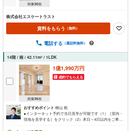
画像
30
枚
株式会社エスケートラスト
資料をもらう
（無料）
電話する
（通話料無料）
14階 / 南 / 42.11m
/ 1LDK
2
1億1,990万円
成約でもらえる
画像
36
枚
おすすめポイント
柳山 航
●インターネット予約で当日見学が可能です（1）［室内・
現地を見学する］をクリック（2）本日～4日以内をご希望
の方は「ご要望・ご質問欄」に希望日時をご記入くださ
い！●10:00～21:00はお電話でのお問い合わせがスムーズで