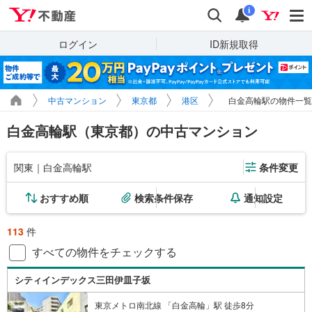
Yahoo!不動産
検索
通知
i
ログイン
ID新規取得
中古マンション
東京都
港区
白金高輪駅の物件一覧
白金高輪駅（東京都）の中古マンション
関東｜白金高輪駅
条件変更
おすすめ順
検索条件保存
通知設定
113
件
すべての物件をチェックする
シティインデックス三田伊皿子坂
東京メトロ南北線 「白金高輪」駅 徒歩8分