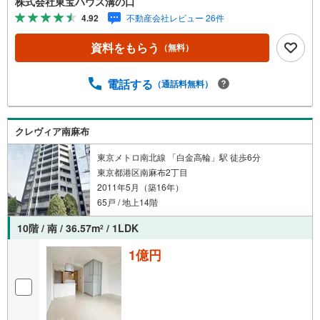
株式会社東宝ハウス溝の口
を成約するとPayPayポイントがもらえる「Yahoo！不動産
4.92
不動産会社レビュー 26件
物件ご成約キャンペーン」の対象になります。「資料をも
らう」「見学予約をする」ボタンからお問い合わせくださ
資料をもらう
（無料）
い。※必ずYahoo！ JAPAN IDでログインしてください。※P
ayPayポイントは出金と譲渡はできません。たくさんのお
客様からのお言葉に感謝してこれからも楽しく素敵なお家
電話する
（通話料無料）
探しをお約束します。お家探しを始めてみようと思われた
らまずは、お気軽に東宝ハウス溝の口に相談してみません
か？何も決まっていなくて大丈夫！まずはお客様の夢をお
クレヴィア南麻布
聞かせ下さい！未来の「不安」を「安心」に変える「未来
カレンダー」もご来店時に好評です。スタッフ一同いつで
東京メトロ南北線 「白金高輪」駅 徒歩6分
もお客様のお問合せをお待ちしております。
東京都港区南麻布2丁目
2011年5月（築16年）
65戸 / 地上14階
10階 / 南 / 36.57m
/ 1LDK
2
1億円