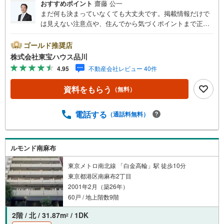
おすすめポイント
齋藤 公一
まだ何も決まっていなくても大丈夫です。掲載情報だけで
は見えない注意点や、住んでから気づくポイントまで正直
にお伝えします。東宝ハウス品川では、良いことも悪いこ
とも包み隠さずお伝えし、「納得して選ぶ」ためのサポー
ゴールド推奨店
トを大切にしています。現地でしか分からないリアルな情
株式会社東宝ハウス品川
報も含めて、一緒に後悔しない住まい探しを進めていきま
4.95
不動産会社レビュー 40件
しょう。まずはお気軽にご相談ください。【Yahoo！ 不動
産キャンペーン対象店舗】当店で物件を成約するとPayPay
資料をもらう
（無料）
ボーナスライトがもらえる「Yahoo！ 不動産 物件ご成約キ
ャンペーン」の対象になります。「資料をもらう」「見学
予約をする」ボタンからお問い合わせください。※必ずYah
電話する
（通話料無料）
oo！ JAPAN IDでログインしてください。※PayPayボーナ
スライトは出金と譲渡はできません。ご案内・詳細な資料
のご請求はお気軽にどうぞ♪お電話でのお問い合わせも常
ルモンド南麻布
時受け付けております！お気軽にお問い合わせください。
東京メトロ南北線 「白金高輪」駅 徒歩10分
東京都港区南麻布2丁目
2001年2月（築26年）
60戸 / 地上階数9階
2階 / 北 / 31.87m
/ 1DK
2