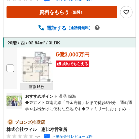
資料をもらう
（無料）
電話する
（通話料無料）
20階 / 西 / 92.84m
/ 3LDK
2
5億3,000万円
成約でもらえる
画像
16
枚
おすすめポイント
温品 瑠海
◆東京メトロ南北線「白金高輪」駅まで徒歩約4分、通勤通
学やお出かけに便利な立地です◆ファミリーにおすすめ！
ゆとりある3LDKタイプの間取り◆嬉しい全居室収納付きの
間取りで、すっきりとしたお住まいを実現できます◆季節
ブロンズ推奨店
物や大きなお荷物の収納に便利なWIC有り◆シューズボッ
株式会社ウィル 恵比寿営業所
クス、SIC付きですっきりとした玄関スペース◆湯温やお
-.--
不動産会社レビュー 2件