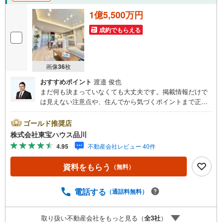
■地下1階倉庫1.81平米（月額管理費600円）
1億5,500万円
■快適な暮らしを叶える設備仕様（食洗浄機・浴室乾燥機等）
■お買い物施設や総合病院が近くに揃う利便性の高い立地
成約でもらえる
■■■■■■■■■■■■■■■■■■■■■
お気軽にお申しつけください。
画像
36
枚
おすすめポイント
渡邉 俊也
まだ何も決まっていなくても大丈夫です。掲載情報だけで
は見えない注意点や、住んでから気づくポイントまで正直
にお伝えします。東宝ハウス品川では、良いことも悪いこ
とも包み隠さずお伝えし、「納得して選ぶ」ためのサポー
ゴールド推奨店
トを大切にしています。現地でしか分からないリアルな情
株式会社東宝ハウス品川
報も含めて、一緒に後悔しない住まい探しを進めていきま
4.95
不動産会社レビュー 40件
しょう。まずはお気軽にご相談ください。【Yahoo！ 不動
産キャンペーン対象店舗】当店で物件を成約するとPayPay
資料をもらう
（無料）
ボーナスライトがもらえる「Yahoo！ 不動産 物件ご成約キ
ャンペーン」の対象になります。「資料をもらう」「見学
予約をする」ボタンからお問い合わせください。※必ずYah
電話する
（通話料無料）
oo！ JAPAN IDでログインしてください。※PayPayボーナ
スライトは出金と譲渡はできません。ご案内・詳細な資料
取り扱い不動産会社をもっと見る（
全
3
社
）
のご請求はお気軽にどうぞ♪お電話でのお問い合わせも常