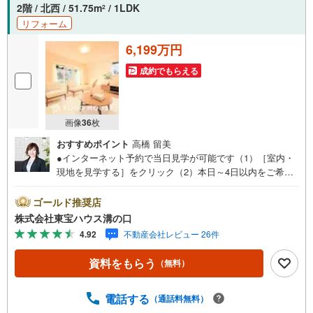
2階 / 北西 / 51.75m
/ 1LDK
2
リフォーム
6,199万円
成約でもらえる
画像
36
枚
おすすめポイント
高橋 留美
●インターネット予約で当日見学が可能です（1）［室内・
現地を見学する］をクリック（2）本日～4日以内をご希望
の方は「ご要望・ご質問欄」に希望日時をご記入くださ
い！●10:00～21:00はお電話でのお問い合わせがスムーズで
ゴールド推奨店
す。【Yahoo！ 不動産キャンペーン対象店舗】当店で物件
株式会社東宝ハウス溝の口
を成約するとPayPayポイントがもらえる「Yahoo！不動産
4.92
不動産会社レビュー 26件
物件ご成約キャンペーン」の対象になります。「資料をも
らう」「見学予約をする」ボタンからお問い合わせくださ
資料をもらう
（無料）
い。※必ずYahoo！ JAPAN IDでログインしてください。※P
ayPayポイントは出金と譲渡はできません。たくさんのお
客様からのお言葉に感謝してこれからも楽しく素敵なお家
電話する
（通話料無料）
探しをお約束します。お家探しを始めてみようと思われた