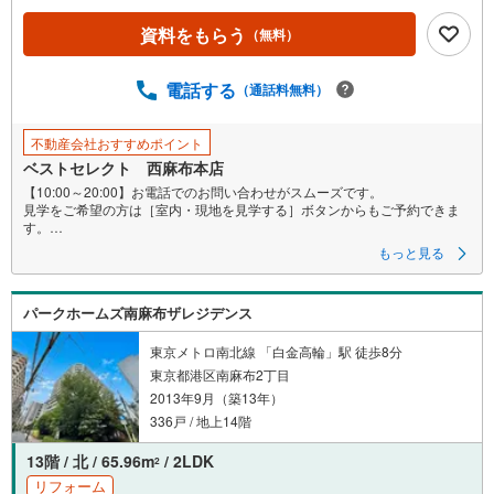
資料をもらう
（無料）
電話する
（通話料無料）
不動産会社おすすめポイント
ベストセレクト 西麻布本店
【10:00～20:00】お電話でのお問い合わせがスムーズです。
見学をご希望の方は［室内・現地を見学する］ボタンからもご予約できま
す。
もっと見る
■■■■■■■■■■■■■■■■■■■■■
【港区南麻布4丁目】
1979年9月築（総戸数172戸）大規模ヴィンテージマンション！
パークホームズ南麻布ザレジデンス
2025年大規模修繕工事実施済み！
採光・通風・眺望良好な4階部分（エレベータ-停止階）の南西角住戸！
東京メトロ南北線 「白金高輪」駅 徒歩8分
〈物件POINT〉
東京都港区南麻布2丁目
■東京メトロ日比谷線『広尾』駅徒歩9分
2013年9月（築13年）
■南北線・都営三田線『白金高輪』駅徒歩13分
■JR線『渋谷』駅バス約17分
336戸 / 地上14階
（『光林寺前』バス停徒歩2分）
■新規内装リフォーム施工済の2LDK＋WIC
13階 / 北 / 65.96m
/ 2LDK
2
■セキュリティ面も安心のオートロック完備
リフォーム
■プライバシーに配慮された専用ポーチ1.88平米