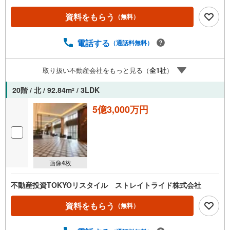
湯の量を自動調整してくれるフルオートバス◆コンシェル
ジュサービスなど充実の共有施設◆不在がちな方の心強い
資料をもらう
（無料）
味方、宅配ボックスがございます◆「まいばすけっと（南
麻布古川橋店）」まで徒歩約3分【営業時間 10:00～19:0
0】上記時間はお電話が繋がりやすくなっております。お気
電話する
（通話料無料）
軽にご連絡下さい！現地を見学される場合はご見学予約ボ
タンよりご希望の日時をご記入いただけますとスムーズに
取り扱い不動産会社をもっと見る（
全
1
社
）
ご案内が可能です。**住宅ローン**諸費用込融資や築年数の
古い物件のローンも得意としており、最適な銀行をご提案
20階 / 北 / 92.84m
/ 3LDK
2
します。**リフォーム**理想の間取り、テイストを作り上げ
られます！リフォームプランナーの同行も可能です。
5億3,000万円
画像
4
枚
不動産投資TOKYOリスタイル ストレイトライド株式会社
資料をもらう
（無料）