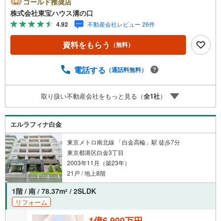
ゴールド推奨店
す。【Yahoo！ 不動産キャンペーン対象店舗】当店で物件
株式会社東宝ハウス溝の口
を成約するとPayPayポイントがもらえる「Yahoo！不動産
4.92
不動産会社レビュー 26件
物件ご成約キャンペーン」の対象になります。「資料をも
らう」「見学予約をする」ボタンからお問い合わせくださ
資料をもらう
（無料）
い。※必ずYahoo！ JAPAN IDでログインしてください。※P
ayPayポイントは出金と譲渡はできません。たくさんのお
客様からのお言葉に感謝してこれからも楽しく素敵なお家
電話する
（通話料無料）
探しをお約束します。お家探しを始めてみようと思われた
らまずは、お気軽に東宝ハウス溝の口に相談してみません
取り扱い不動産会社をもっと見る（
全
1
社
）
か？何も決まっていなくて大丈夫！まずはお客様の夢をお
聞かせ下さい！未来の「不安」を「安心」に変える「未来
カレンダー」もご来店時に好評です。スタッフ一同いつで
エルラフィナ白金
もお客様のお問合せをお待ちしております。
東京メトロ南北線 「白金高輪」駅 徒歩7分
東京都港区白金3丁目
2003年11月（築23年）
21戸 / 地上8階
1階 / 南 / 78.37m
/ 2SLDK
2
リフォーム
1億6,900万円