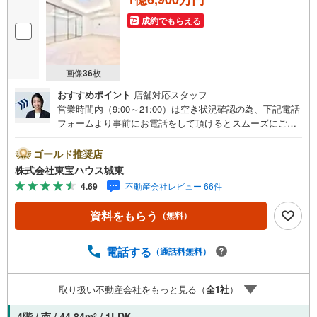
成約でもらえる
画像
36
枚
おすすめポイント
店舗対応スタッフ
営業時間内（9:00～21:00）は空き状況確認の為、下記電話
フォームより事前にお電話をして頂けるとスムーズにご案
内ができます。▽TOHO HOUSE CLUB▽現時点の未来
カレンダーの作成▽ご購入後もお客様の人生のパートナー
ゴールド推奨店
として暮らしの「安心」を守り続けます。【Yahoo！ 不動
株式会社東宝ハウス城東
産キャンペーン対象店舗】当店で物件を成約するとPayPay
4.69
不動産会社レビュー 66件
ボーナスライトがもらえる「Yahoo！ 不動産 物件ご成約キ
ャンペーン」の対象になります。「資料をもらう」「見学
資料をもらう
（無料）
予約をする」ボタンからお問い合わせください。※必ずYah
oo！ JAPAN IDでログインしてください。※PayPayボーナ
スライトは出金と譲渡はできません。ご案内・詳細な資料
電話する
（通話料無料）
のご請求はお気軽にどうぞ♪お電話でのお問い合わせも常
時受け付けております！■頭金0円からのご購入可能です■
取り扱い不動産会社をもっと見る（
全
1
社
）
（諸費用もOK）お気軽にお問い合わせください。
4階 / 南 / 44.84m
/ 1LDK
2