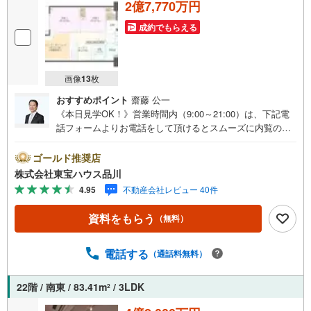
2億7,770万円
成約でもらえる
画像
13
枚
おすすめポイント
齋藤 公一
《本日見学OK！》営業時間内（9:00～21:00）は、下記電
話フォームよりお電話をして頂けるとスムーズに内覧のご
案内ができます。マンション売買の《 Professional 》【Ya
hoo！ 不動産キャンペーン対象店舗】当店で物件を成約す
ゴールド推奨店
るとPayPayボーナスライトがもらえる「Yahoo！ 不動産
株式会社東宝ハウス品川
物件ご成約キャンペーン」の対象になります。「資料をも
4.95
不動産会社レビュー 40件
らう」「見学予約をする」ボタンからお問い合わせくださ
い。※必ずYahoo！ JAPAN IDでログインしてください。※P
資料をもらう
（無料）
ayPayボーナスライトは出金と譲渡はできません。ご案
内・詳細な資料のご請求はお気軽にどうぞ♪お電話でのお
問い合わせも常時受け付けております！お気軽にお問い合
電話する
（通話料無料）
わせください。
22階 / 南東 / 83.41m
/ 3LDK
2