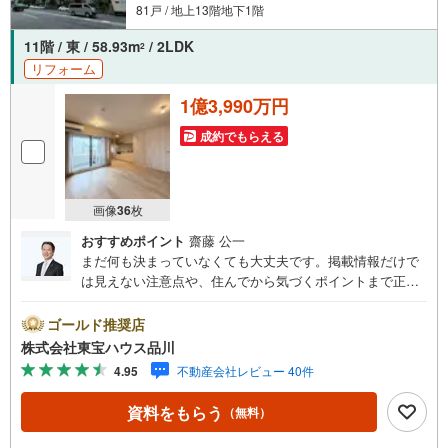
81戸 / 地上13階地下1階
11階 / 東 / 58.93m
/ 2LDK
2
リフォーム
1億3,990万円
成約でもらえる
画像
36
枚
おすすめポイント
齋藤 公一
まだ何も決まっていなくても大丈夫です。掲載情報だけで
は見えない注意点や、住んでから気づくポイントまで正直
にお伝えします。東宝ハウス品川では、良いことも悪いこ
とも包み隠さずお伝えし、「納得して選ぶ」ためのサポー
ゴールド推奨店
トを大切にしています。現地でしか分からないリアルな情
株式会社東宝ハウス品川
報も含めて、一緒に後悔しない住まい探しを進めていきま
4.95
不動産会社レビュー 40件
しょう。まずはお気軽にご相談ください。【Yahoo！ 不動
産キャンペーン対象店舗】当店で物件を成約するとPayPay
資料をもらう
（無料）
ボーナスライトがもらえる「Yahoo！ 不動産 物件ご成約キ
ャンペーン」の対象になります。「資料をもらう」「見学