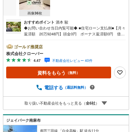
画像
36
枚
おすすめポイント
酒本 駿
◆お問い合わせ当日内覧可能◆ ■住宅ローン支払例■【月々
返済額 20万9248円】頭金0円 ボーナス返済額0円 借入
額7499万円 金利0.93％（変動金利） 35年返済の場合
●住宅ローン、諸費用ローンお気軽にご相談下さい！港区南
ゴールド推奨店
麻布に佇むルモンド南麻布。ペット飼育可能。大江戸線、
株式会社クローバー
南北線「麻布十番」駅徒歩7分、都営三田線、南北線「白金
4.47
不動産会社レビュー 40件
高輪」駅徒歩10分と複数路線利用可能。周辺には買い物施
設や飲食店が充実し、生活環境も整っています。2001年
資料をもらう
（無料）
築、SRC造9階建て、総戸数60戸のオークション・宅配ボ
ックス設置マンション。敷地内に駐輪場、バイク置場、駐
車場あり。お部屋は2階、角部屋。新規リノベーション実施
電話する
（通話料無料）
済みで即入居可能。■今すぐ見たい！■ローンが心配■買う
方が得なの？■分からない事、何でもご相談下さい。■随
取り扱い不動産会社をもっと見る（
全
6
社
）
時！内覧可能です！■平日・土日・祝祭日…日程・時間はい
つでも調整可能。ご指定の場所にお車でお迎えに上がりま
す。■不動産購入のご相談も随時開催中！■ ○住宅ローン
ジェイパーク南麻布
のご相談 ○買換えのご相談 ○ご自宅査定のご相談 ○弊
社買取も行っております！
都営三田線 「白金高輪」駅 徒歩11分