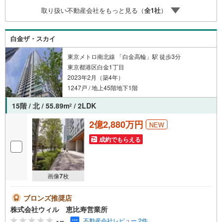
スライトは出金と譲渡はできません。ご案内・詳細な資料
取り扱い不動産会社をもっと見る（
全
1
社
）
のご請求はお気軽にどうぞ♪お電話でのお問い合わせも常
時受け付けております！お気軽にお問い合わせください。
白金ザ・スカイ
東京メトロ南北線 「白金高輪」駅 徒歩3分
東京都港区白金1丁目
2023年2月（築4年）
1247戸 / 地上45階地下1階
15階 / 北 / 55.89m
/ 2LDK
2
2億2,880万円
NEW
成約でもらえる
画像
7
枚
ブロンズ推奨店
株式会社ウィル 恵比寿営業所
-.--
不動産会社レビュー 2件