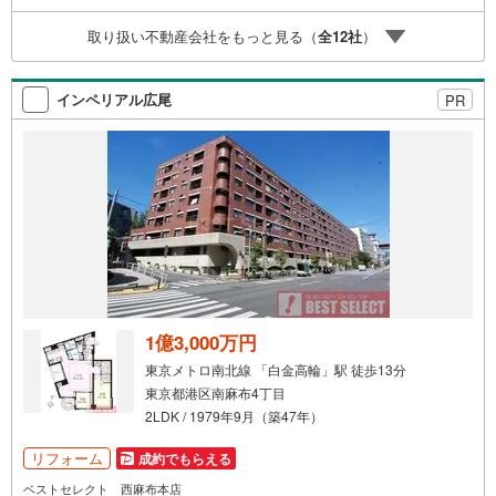
らまずは、お気軽に東宝ハウス溝の口に相談してみません
取り扱い不動産会社をもっと見る（
全
12
社
）
か？何も決まっていなくて大丈夫！まずはお客様の夢をお
聞かせ下さい！未来の「不安」を「安心」に変える「未来
カレンダー」もご来店時に好評です。スタッフ一同いつで
インペリアル広尾
PR
もお客様のお問合せをお待ちしております。
1億3,000万円
東京メトロ南北線 「白金高輪」駅 徒歩13分
東京都港区南麻布4丁目
2LDK / 1979年9月（築47年）
リフォーム
成約でもらえる
ベストセレクト 西麻布本店