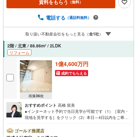
資料をもらう
（無料）
と満足を～ 東宝ハウス大田東京ならではの高品質なサービ
スをお届けします。各種ご相談も承っております。 住宅ロ
ーンのご相談 FPによるライフプランのシミュレーションお
電話する
（通話料無料）
電話よりお問い合わせの際は「Yahoo！不動産を見た」と
お伝え下さい。【資料をもらう】【室内・現地を見学す
取り扱い不動産会社をもっと見る（
全
1
社
）
る】ボタンよりご予約いただくとご見学がスムーズにご案
内できます。お客様のお住まいへの「希望」を形にするべ
2階 / 北東 / 88.86m
/ 2LDK
2
く全力でお手伝いさせていただきます。お会いできる日を
リフォーム
心待ちにしております。
1億4,600万円
成約でもらえる
画像
36
枚
おすすめポイント
高橋 留美
●インターネット予約で当日見学が可能です（1）［室内・
現地を見学する］をクリック（2）本日～4日以内をご希望
の方は「ご要望・ご質問欄」に希望日時をご記入くださ
い！●10:00～21:00はお電話でのお問い合わせがスムーズで
ゴールド推奨店
す。【Yahoo！ 不動産キャンペーン対象店舗】当店で物件