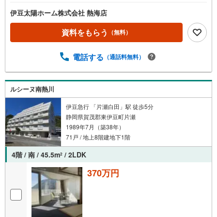
伊豆太陽ホーム株式会社 熱海店
資料をもらう
（無料）
電話する
（通話料無料）
ルシーヌ南熱川
伊豆急行 「片瀬白田」駅 徒歩5分
静岡県賀茂郡東伊豆町片瀬
1989年7月（築38年）
71戸 / 地上8階建地下1階
4階 / 南 / 45.5m
/ 2LDK
2
370万円