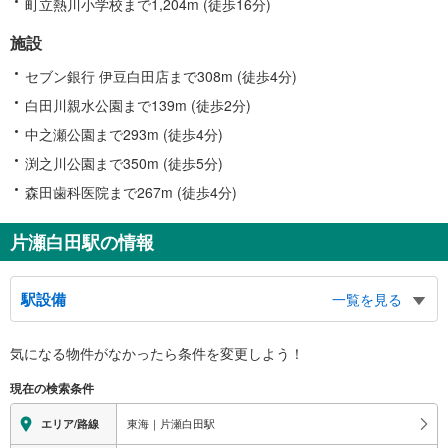
町立熱川小学校まで1,204m (徒歩16分)
施設
セブン銀行 伊豆白田店まで308m (徒歩4分)
白田川親水公園まで139m (徒歩2分)
中之瀬公園まで293m (徒歩4分)
渕之川公園まで350m (徒歩5分)
森田歯科医院まで267m (徒歩4分)
片瀬白田駅の情報
駅設備
一覧を見る
バリアフリー状況
気になる物件がなかったら
条件を変更しよう！
※段差なしでの移動経路
（○：有り △：要駅員設備 ×：無し）
現在の検索条件
地上⇔改札⇔ホーム：×
トイレ
東海｜片瀬白田駅
エリア/路線
《車椅子対応トイレ》