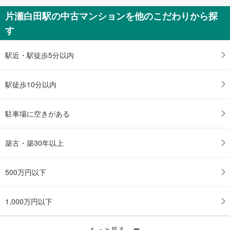
マ
イ
片瀬白田駅の中古マンションを他のこだわりから探
ペ
す
ー
ジ
駅近・駅徒歩5分以内
に
保
存
駅徒歩10分以内
す
る
駐車場に空きがある
築古・築30年以上
500万円以下
1,000万円以下
もっと見る