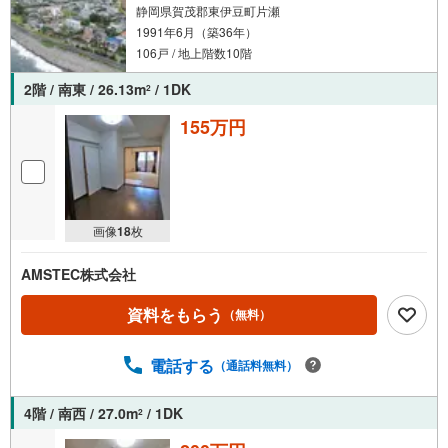
静岡県賀茂郡東伊豆町片瀬
1991年6月（築36年）
106戸 / 地上階数10階
2階 / 南東 / 26.13m
/ 1DK
2
155万円
画像
18
枚
AMSTEC株式会社
資料をもらう
（無料）
電話する
（通話料無料）
4階 / 南西 / 27.0m
/ 1DK
2