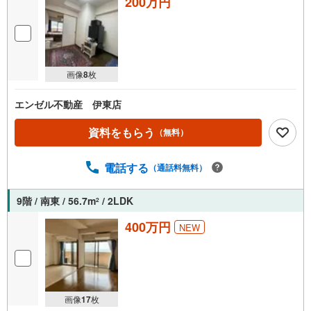
200万円
画像
8
枚
エンゼル不動産 伊東店
資料をもらう
（無料）
電話する
（通話料無料）
9階 / 南東 / 56.7m
/ 2LDK
2
400万円
NEW
画像
17
枚