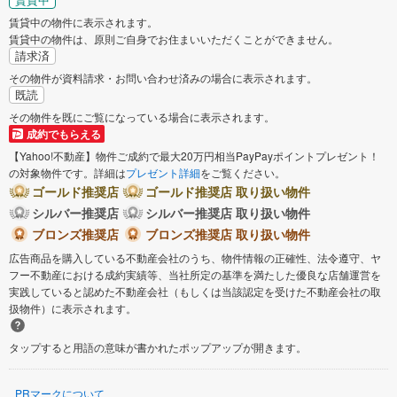
賃貸中の物件に表示されます。
賃貸中の物件は、原則ご自身でお住まいいただくことができません。
請求済
その物件が資料請求・お問い合わせ済みの場合に表示されます。
既読
その物件を既にご覧になっている場合に表示されます。
成約でもらえる
【Yahoo!不動産】物件ご成約で最大20万円相当PayPayポイントプレゼント！
の対象物件です。詳細は
プレゼント詳細
をご覧ください。
ゴールド推奨店
ゴールド推奨店 取り扱い物件
シルバー推奨店
シルバー推奨店 取り扱い物件
ブロンズ推奨店
ブロンズ推奨店 取り扱い物件
広告商品を購入している不動産会社のうち、物件情報の正確性、法令遵守、ヤ
フー不動産における成約実績等、当社所定の基準を満たした優良な店舗運営を
実践していると認めた不動産会社（もしくは当該認定を受けた不動産会社の取
扱物件）に表示されます。
タップすると用語の意味が書かれたポップアップが開きます。
PRマークについて