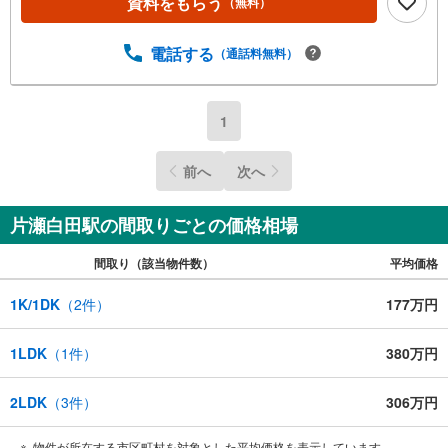
資料をもらう
（無料）
電話する
（通話料無料）
1
前へ
次へ
片瀬白田駅の間取りごとの価格相場
間取り（該当物件数）
平均価格
1K/1DK
（
2
件）
177万円
1LDK
（
1
件）
380万円
2LDK
（
3
件）
306万円
物件が所在する市区町村を対象とした平均価格を表示しています。