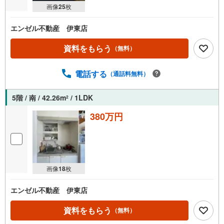
画像
25
枚
エンゼル不動産 伊東店
資料をもらう
（無料）
電話する
（通話料無料）
5階 / 南 / 42.26m
/ 1LDK
2
380万円
画像
18
枚
エンゼル不動産 伊東店
資料をもらう
（無料）