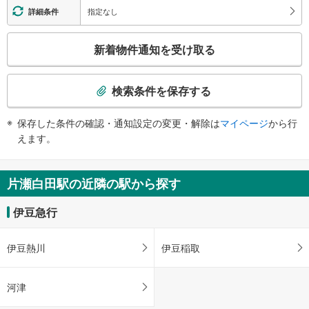
・有り
指定なし
詳細条件
スロープ
こ
・駅前ロータリー⇔駅出入口（※介助は必要）
新着物件通知を受け取る
の
検
索
検索条件を保存する
条
件
保存した条件の確認・通知設定の変更・解除は
マイページ
から行
で
えます。
通
知
を
片瀬白田駅の近隣の駅から探す
受
け
伊豆急行
取
る
伊豆熱川
伊豆稲取
・
条
件
河津
を