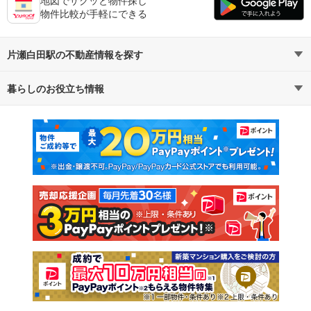
物件比較が手軽にできる
片瀬白田駅の不動産情報を探す
暮らしのお役立ち情報
不動産・住宅
賃貸住宅
マンションカタログ
教えて！住まいの先生
新築マンション
中古マンション
新築一戸建て
中古一戸建て
注文住宅
土地
売却査定