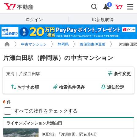
Yahoo!不動産
検索
通知
i
ログイン
ID新規取得
中古マンション
静岡県
賀茂郡東伊豆町
片瀬白田駅
片瀬白田駅（静岡県）の中古マンション
東海｜片瀬白田駅
条件変更
おすすめ順
検索条件保存
通知設定
6
件
すべての物件をチェックする
ライオンズマンション片瀬白田
伊豆急行 「片瀬白田」駅 徒歩6分