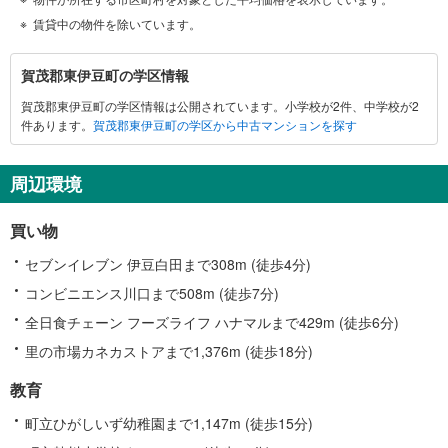
賃貸中の物件を除いています。
賀
賀茂郡東伊豆町の学区情報
茂
賀茂郡東伊豆町の学区情報は公開されています。小学校が2件、中学校が2
郡
件あります。
賀茂郡東伊豆町の学区から中古マンションを探す
東
伊
豆
周辺環境
町
に
買い物
関
す
セブンイレブン 伊豆白田まで308m (徒歩4分)
る
コンビニエンス川口まで508m (徒歩7分)
情
全日食チェーン フーズライフ ハナマルまで429m (徒歩6分)
報
里の市場カネカストアまで1,376m (徒歩18分)
教育
町立ひがしいず幼稚園まで1,147m (徒歩15分)