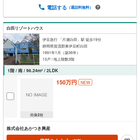
電話する
（通話料無料）
白田リゾートハウス
伊豆急行 「片瀬白田」駅 徒歩19分
静岡県賀茂郡東伊豆町白田
1991年1月（築36年）
13戸 / 地上階数3階
1階 / 南 / 96.24m
/ 2LDK
2
150万円
NEW
画像
2
枚
株式会社あかつき興産