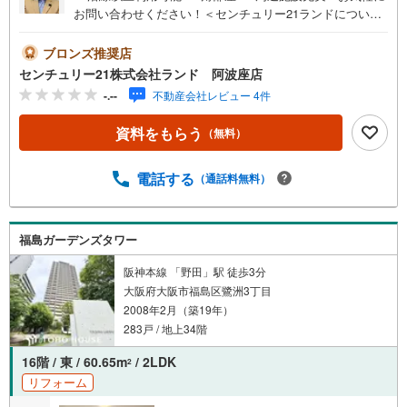
お問い合わせください！＜センチュリー21ランドについて
＞●センチュリー21ランド阿波座店は・・・ お客様のニ
ーズに寄り添い、大切なお住まいのご購入に最後まで伴走
ブロンズ推奨店
いたします！●リフォームのご相談も承っております。●購
センチュリー21株式会社ランド 阿波座店
入・売却・ローンのご相談・・・なんでもお気軽にご相談
-.--
不動産会社レビュー 4件
くださいませ！〇大阪メトロ千日前線・中央線「阿波座」
駅5番出口より徒歩約2分！〇営業時間:10:00～20:00（火曜
資料をもらう
（無料）
日・水曜日定休日※祝日は営業）事前にご連絡いただけます
と、スムーズにご案内が可能です。ご連絡お待ちしており
ます！
電話する
（通話料無料）
福島ガーデンズタワー
阪神本線 「野田」駅 徒歩3分
大阪府大阪市福島区鷺洲3丁目
2008年2月（築19年）
283戸 / 地上34階
16階 / 東 / 60.65m
/ 2LDK
2
リフォーム