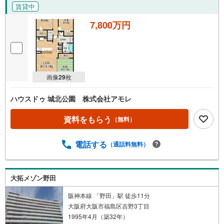
い。■キッズスペースもございますので、小さなお子様がい
賃貸中
らっしゃるご家庭もお気軽にご来場ください！【営業日】
定休日はございません。火曜日・水曜日も営業しておりま
7,800万円
す。
画像
29
枚
ハウスドゥ 城北公園 株式会社アモレ
資料をもらう
（無料）
電話する
（通話料無料）
大拓メゾン野田
阪神本線 「野田」駅 徒歩11分
大阪府大阪市福島区吉野3丁目
1995年4月（築32年）