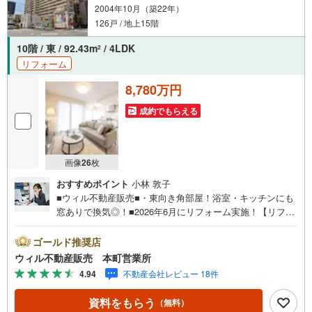
2004年10月（築22年）
フ化、効果的な生命保険の見直し、繰り上げ返済の効果的
なタイミングなどご提案させて頂きます。
126戸 / 地上15階
10階 / 東 / 92.43m
/ 4LDK
2
リフォーム
8,780万円
成約でもらえる
画像
26
枚
おすすめポイント
小林 敦子
■ウィル不動産販売■・東向き角部屋！浴室・キッチンにも
窓ありで換気◎！■2026年6月にリフォーム実施！【リフォ
ーム内容】・システムキッチン（食洗機付き）、浴室、洗
面化粧台、トイレ、給湯器、クロス（全面）、フローリン
ゴールド推奨店
グ（全面）、建具交換・ダウンライト取り替え・ハウスク
ウィル不動産販売 本町営業所
リーニングなど。■駅徒歩5～7分の好アクセス！■生活施設
4.94
不動産会社レビュー 18件
が徒歩圏に揃う便利な立地！■『食品館アプロ』徒歩2分で
買物便利！■専有面積92.43平米のゆとりある4LDK！■採
資料をもらう
（無料）
光・通風良好！■リビングは開口部が広く明るい空間！■L