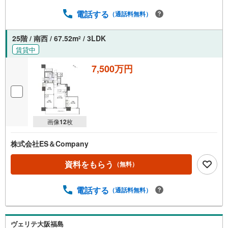
電話する
（通話料無料）
25階 / 南西 / 67.52m
/ 3LDK
2
賃貸中
7,500万円
画像
12
枚
株式会社ES＆Company
資料をもらう
（無料）
電話する
（通話料無料）
ヴェリテ大阪福島