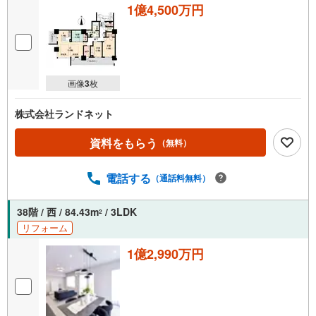
子様がいらっしゃるご家庭もお気軽にご来場ください！
1億4,500万円
【営業日】定休日はございません。火曜日・水曜日も営業
しております。
画像
3
枚
株式会社ランドネット
資料をもらう
（無料）
電話する
（通話料無料）
38階 / 西 / 84.43m
/ 3LDK
2
リフォーム
1億2,990万円