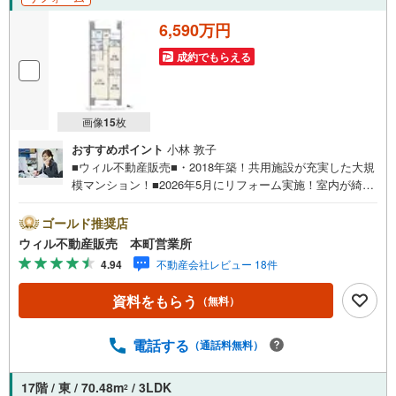
6,590万円
成約でもらえる
画像
15
枚
おすすめポイント
小林 敦子
■ウィル不動産販売■・2018年築！共用施設が充実した大規
模マンション！■2026年5月にリフォーム実施！室内が綺麗
に！【リフォーム内容】・システムキッチン新調・トイレ
新調・洗面化粧台新調・洗濯防水パン新調・全建具新調・
ゴールド推奨店
クッションフロア張替え・間接照明新設・クロス全面張替
ウィル不動産販売 本町営業所
え・床張替え・ダウンライト、コンセント増設・ハウスク
4.94
不動産会社レビュー 18件
リーニング■スーパー徒歩2分の便利な生活環境！■小中学
校徒歩圏で子育て世帯にも安心！■築浅マンション！■高層
資料をもらう
（無料）
階16階！2LDK！■室内廊下が短く居室を広く使える造り！
■アルコーブ付のプライバシー◎の玄関！■洗面室2WAY
式！キッチンからのアクセスも可！■L字型キッチン！【弊
電話する
（通話料無料）
社の特徴】■お車でのご来場も可能です。周辺のコインパー
キングまでご案内致しますので、担当者にお声がけくださ
17階 / 東 / 70.48m
/ 3LDK
2