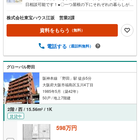
日相談可能です！●〇一つ屋根の下にそれぞれの暮らしがあ
る。お部屋ぐらいは自分の価値観で自由にしたい。だから
こそ、そのベースはシンプルであるべきだと思う。なぜな
株式会社東宝ハウス江坂 営業2課
ら、時の流れで人の好みは変わっていくものだから。■ご予
約いただくとご見学がスムーズです！【営業時間9:00～21:
資料をもらう
（無料）
00】ご見学希望のお客様:右上の「室内・現地を見学する」
をクリックして下さい。資料請求希望のお客様:右上の「資
電話する
（通話料無料）
料をもらう」をクリックして下さい。【東宝ハウス江坂の
ポイント】（1）不動産のご提案から資金計画・ライフシミ
ュレーションのご相談・無理のないライフプラン、提携に
よる低金利住宅ローンのご提案、購入前に知る「購入後の
グローバル野田
家族の生活」を「未来カレンダー」で見える化します。
阪神本線 「野田」駅 徒歩5分
（2）ご購入後から始まる「専属FPによるファイナンシャ
大阪府大阪市福島区玉川4丁目
ルライフサポート」・漠然としたキャッシュフローのグラ
1985年5月（築42年）
フ化、効果的な生命保険の見直し、繰り上げ返済の効果的
なタイミングなどご提案させて頂きます。
50戸 / 地上7階建
2階 / 西 / 15.56m
/ 1K
2
賃貸中
598万円