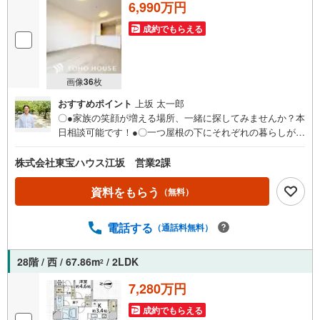
6,990万円
成約でもらえる
画像
36
枚
おすすめポイント
上坂 太一郎
〇●家族の笑顔が増える場所、一緒に探してみませんか？本
日相談可能です！●〇一つ屋根の下にそれぞれの暮らしがあ
る。お部屋ぐらいは自分の価値観で自由にしたい。だから
こそ、そのベースはシンプルであるべきだと思う。なぜな
株式会社東宝ハウス江坂 営業2課
ら、時の流れで人の好みは変わっていくものだから。■ご予
約いただくとご見学がスムーズです！【営業時間9:00～21:
資料をもらう
（無料）
00】ご見学希望のお客様:右上の「室内・現地を見学する」
をクリックして下さい。資料請求希望のお客様:右上の「資
電話する
（通話料無料）
料をもらう」をクリックして下さい。【東宝ハウス江坂の
ポイント】（1）不動産のご提案から資金計画・ライフシミ
ュレーションのご相談・無理のないライフプラン、提携に
28階 / 西 / 67.86m
/ 2LDK
2
よる低金利住宅ローンのご提案、購入前に知る「購入後の
7,280万円
家族の生活」を「未来カレンダー」で見える化します。
（2）ご購入後から始まる「専属FPによるファイナンシャ
成約でもらえる
ルライフサポート」・漠然としたキャッシュフローのグラ