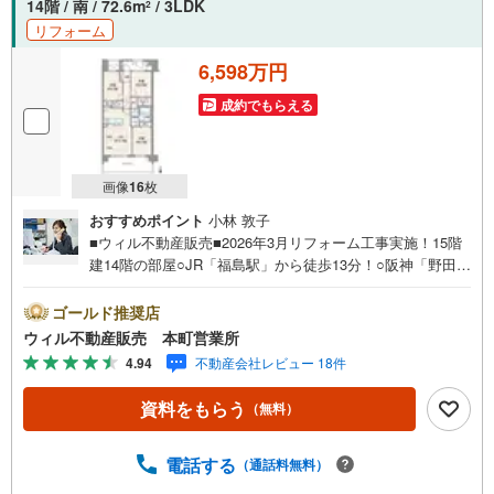
14階 / 南 / 72.6m
/ 3LDK
2
リフォーム
6,598万円
成約でもらえる
画像
16
枚
おすすめポイント
小林 敦子
■ウィル不動産販売■2026年3月リフォーム工事実施！15階
建14階の部屋○JR「福島駅」から徒歩13分！○阪神「野田
駅」から徒歩11分！○大阪メトロ「野田阪神駅」から徒歩1
2分！○JR「海老江駅」から徒歩12分！○南向きの為採光良
ゴールド推奨店
好！○『鷺洲小学校』まで徒歩4分！○『八阪中学校』まで
ウィル不動産販売 本町営業所
徒歩2分！○『サンディ』まで徒歩2分！【弊社の特徴につ
4.94
不動産会社レビュー 18件
いて】■お車でのご来場も可能です。周辺のコインパーキン
グまでご案内致しますので、担当者のお声がけください。■
資料をもらう
（無料）
キッズスペースもございますので、小さなお子様がいらっ
しゃるご家庭もお気軽のご来場ください！ ＝＝＝＝＝＝＝
＝＝＝＝＝＝＝＝＝＝＝＝＝＝＝＝＝＝＝＝＝＝＝【営業
電話する
（通話料無料）
時間 10:00～19:00】（定休日なし）火曜日・水曜日も営業