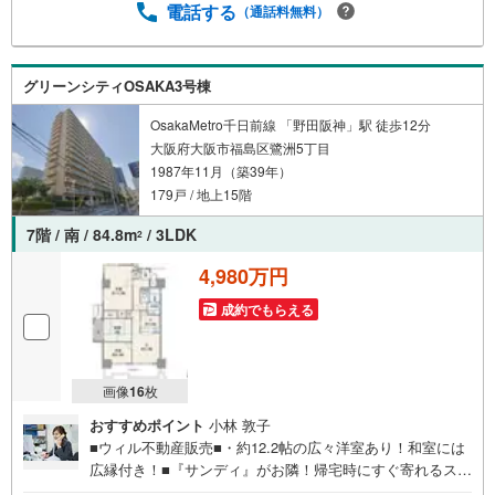
が面す！■現在は空き部屋のため気軽に室内見学可能です！
電話する
（通話料無料）
【弊社の特徴】■お車でのご来場も可能です。周辺のコイン
パーキングまでご案内致しますので、担当者にお声がけく
ださい。■キッズスペースもございますので、小さなお子様
グリーンシティOSAKA3号棟
がいらっしゃるご家庭もお気軽にご来場ください！【営業
日】定休日はございません。火曜日・水曜日も営業してお
OsakaMetro千日前線 「野田阪神」駅 徒歩12分
ります。
大阪府大阪市福島区鷺洲5丁目
1987年11月（築39年）
179戸 / 地上15階
7階 / 南 / 84.8m
/ 3LDK
2
4,980万円
成約でもらえる
画像
16
枚
おすすめポイント
小林 敦子
■ウィル不動産販売■・約12.2帖の広々洋室あり！和室には
広縁付き！■『サンディ』がお隣！帰宅時にすぐ寄れるスー
パー！■「ファミリーマート 鷺洲五丁目店」が徒歩3分！ち