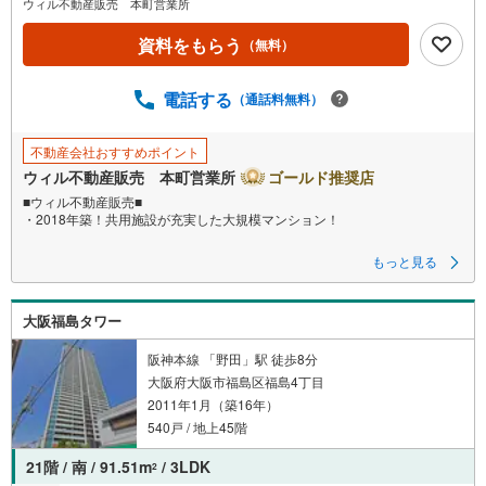
ウィル不動産販売 本町営業所
資料をもらう
（無料）
電話する
（通話料無料）
不動産会社おすすめポイント
ウィル不動産販売 本町営業所
ゴールド推奨店
■ウィル不動産販売■
・2018年築！共用施設が充実した大規模マンション！
もっと見る
■2026年5月にリフォーム実施！室内が綺麗に！
【リフォーム内容】
・システムキッチン新調
大阪福島タワー
・トイレ新調
・洗面化粧台新調
・洗濯防水パン新調
阪神本線 「野田」駅 徒歩8分
・全建具新調
大阪府大阪市福島区福島4丁目
・クッションフロア張替え
2011年1月（築16年）
・間接照明新設
・クロス全面張替え
540戸 / 地上45階
・床張替え
・ダウンライト、コンセント増設
21階 / 南 / 91.51m
/ 3LDK
2
・ハウスクリーニング