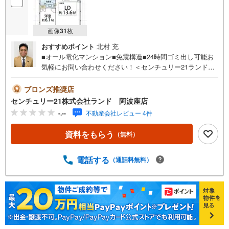
フ化、効果的な生命保険の見直し、繰り上げ返済の効果的
なタイミングなどご提案させて頂きます。
画像
31
枚
おすすめポイント
北村 充
■オール電化マンション■免震構造■24時間ゴミ出し可能お
気軽にお問い合わせください！＜センチュリー21ランドに
ついて＞●センチュリー21ランド阿波座店は・・・ お客
様のニーズに寄り添い、大切なお住まいのご購入に最後ま
ブロンズ推奨店
で伴走いたします！●リフォームのご相談も承っておりま
センチュリー21株式会社ランド 阿波座店
す。●購入・売却・ローンのご相談・・・なんでもお気軽に
-.--
不動産会社レビュー 4件
ご相談くださいませ！〇大阪メトロ千日前線・中央線「阿
波座」駅5番出口より徒歩約2分！〇営業時間:10:00～20:00
資料をもらう
（無料）
（火曜日・水曜日定休日※祝日は営業）事前にご連絡いただ
けますと、スムーズにご案内が可能です。ご連絡お待ちし
ております！
電話する
（通話料無料）