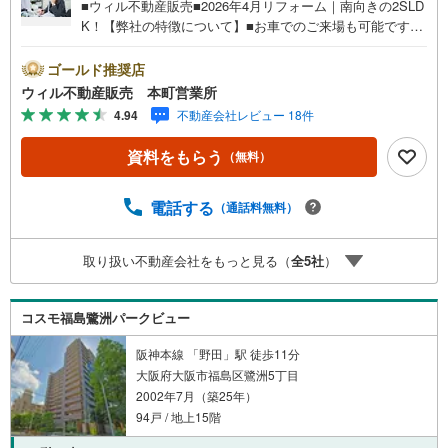
■ウィル不動産販売■2026年4月リフォーム｜南向きの2SLD
K！【弊社の特徴について】■お車でのご来場も可能です。
周辺のコインパーキングまでご案内致しますので、担当者
のお声がけください。■キッズスペースもございますので、
ゴールド推奨店
小さなお子様がいらっしゃるご家庭もお気軽のご来場くだ
ウィル不動産販売 本町営業所
さい！＝＝＝＝＝＝＝＝＝＝＝＝＝＝＝＝＝＝＝＝＝＝＝
4.94
不動産会社レビュー 18件
＝＝＝＝＝＝＝【営業時間 10:00～19:00】（定休日なし）
火曜日・水曜日も営業しております。上記時間はお電話が
資料をもらう
（無料）
繋がりやすくなっております。ぜひお気軽にご連絡下さ
い！現地を見学される場合は「室内・現地を見学する（無
料）」ボタンよりご希望の日時をご記入いただけますとス
電話する
（通話料無料）
ムーズにご案内が可能です。＝＝＝＝＝＝＝＝＝＝＝＝＝
＝＝＝＝＝＝＝＝＝＝＝＝＝＝＝＝＝■リフォーム担当、ロ
取り扱い不動産会社をもっと見る（
全
5
社
）
ーン担当が居ますので、何でも気軽にご相談いただけま
す！■リフォーム担当と一緒に現地見学を行い、その場でリ
フォームのご提案等をさせていただきます！■物件管理シス
コスモ福島鷺洲パークビュー
テムを使えば、ネットに掲載されていない物件のご紹介も
可能です！
阪神本線 「野田」駅 徒歩11分
大阪府大阪市福島区鷺洲5丁目
2002年7月（築25年）
94戸 / 地上15階