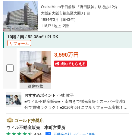
OsakaMetro千日前線 「野田阪神」駅 徒歩12分
大阪府大阪市福島区大開3丁目
1984年3月（築43年）
118戸 / 地上12階
10階 / 南 / 52.38m
/ 2LDK
2
リフォーム
3,590万円
成約でもらえる
画像
32
枚
おすすめポイント
小林 敦子
■ウィル不動産販売■・南向きで採光良好！スーパー徒歩3
分で買物ラクラク！■2026年5月にフルリフォーム実施！室
内綺麗に！【リフォーム内容】・キッチン、トイレ、浴
室、洗面台新調・建具交換・全室クロス、フローリング張
ゴールド推奨店
替え・ハウスクリーニングなど。■小・中学校ともに徒歩圏
ウィル不動産販売 本町営業所
で通学安心！■阪神「淀川」駅徒歩5分の好立地！■『大開
4.94
不動産会社レビュー 18件