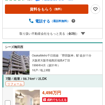
西公園』徒歩10分、身近に緑あり！■『コーナン福島大開
店』まで徒歩5分！■『ファミリーマート 大開四丁目店』ま
資料をもらう
（無料）
で徒歩3分！■2LDK！■10階部分で眺望良好！■室内廊下に
納戸！各洋室にもクローゼット完備！■横長リビング！■対
面式キッチン！■現在は空き部屋で、気軽に室内見学可能で
電話する
（通話料無料）
す！【弊社の特徴】■お車でのご来場も可能です。周辺のコ
インパーキングまでご案内致しますので、担当者にお声が
取り扱い不動産会社をもっと見る（
全
2
社
）
けください。■キッズスペースもございますので、小さなお
子様がいらっしゃるご家庭もお気軽にご来場ください！
【営業日】定休日はございません。水曜日も営業しており
シーズ梅田西
ます。
OsakaMetro千日前線 「野田阪神」駅 徒歩11分
大阪府大阪市福島区福島4丁目
1996年4月（築31年）
16戸 / 地上9階
7階 / 南東 / 56.74m
/ 2LDK
2
リフォーム
4,498万円
成約でもらえる