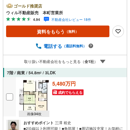
ょっとした買い物に便利！■徒歩5分圏内に各教育施設あ
ゴールド推奨店
り！■周辺は公園が点在！■大規模マンション！■専有面積8
ウィル不動産販売 本町営業所
4.8平米の3LDK！■7階！エレベータ付きで高層階でも移動
4.94
不動産会社レビュー 18件
ラクラク！■南西角部屋で陽当たり・通風良好！■クランク
イン玄関で室内が外から見えにくい！■玄関にも窓付き！■
資料をもらう
（無料）
全居室6帖以上の広さ！■和室の広縁からバルコニーに出ら
れます！■浴室に換気窓付き！湿気対策できます！■対面式
キッチン！■宅配ボックスありで不在時も荷物の受け取り安
電話する
（通話料無料）
心！【弊社の特徴】■お車でのご来場も可能です。周辺のコ
インパーキングまでご案内致しますので、担当者にお声が
取り扱い不動産会社をもっと見る（
全
1
社
）
けください。■キッズスペースもございますので、小さなお
子様がいらっしゃるご家庭もお気軽にご来場ください！
7階 / 南東 / 54.8m
/ 3LDK
2
【営業日】定休日はございません。水曜日も営業しており
ます。
5,480万円
成約でもらえる
画像
34
枚
おすすめポイント
三澤 裕史
■2沿線以上利用可能！■角部屋！■周辺施設充実！お気軽に