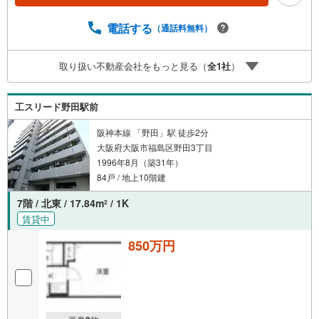
電話する
（通話料無料）
取り扱い不動産会社をもっと見る（
全
1
社
）
工スリード野田駅前
阪神本線 「野田」駅 徒歩2分
大阪府大阪市福島区野田3丁目
1996年8月（築31年）
84戸 / 地上10階建
7階 / 北東 / 17.84m
/ 1K
2
賃貸中
850万円