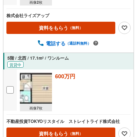
画像
2
枚
株式会社ライズアップ
資料をもらう
（無料）
電話する
（通話料無料）
5階 / 北西 / 17.1m
/ ワンルーム
2
賃貸中
600万円
画像
7
枚
不動産投資TOKYOリスタイル ストレイトライド株式会社
資料をもらう
（無料）