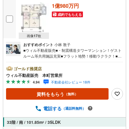
1億980万円
■スーパー徒歩2分の便利な生活環境！
成約でもらえる
■小中学校徒歩圏で子育て世帯にも安心！
■築浅マンション！
■高層階16階！2LDK！
■室内廊下が短く居室を広く使える造り！
画像
17
枚
■アルコーブ付のプライバシー◎の玄関！
■洗面室2WAY式！キッチンからのアクセスも可！
おすすめポイント
小林 敦子
■L字型キッチン！
■ウィル不動産販売■・制震構造タワーマンション！ゲスト
ルーム等共用施設充実■フラット地勢！移動ラクラク！■阪
急オアシス徒歩7分で日々のお買物も便利！■下福島運動
【弊社の特徴】
■お車でのご来場も可能です。周辺のコインパーキングまでご案内致します
場・下福島プール徒歩3分！休日のリフレッシュにも◎■各
ゴールド推奨店
ので、担当者にお声がけください。
教育施設が近く通園通学しやすいです！■住宅性能評価書取
ウィル不動産販売 本町営業所
■キッズスペースもございますので、小さなお子様がいらっしゃるご家庭も
得！■2011年1月築！■オール電化仕様！■オートロック・宅
お気軽にご来場ください！
4.94
不動産会社レビュー 18件
配ボックス完備で安心＆便利な暮らし！■敷地内駐車場に空
【営業日】定休日はございません。火曜日・水曜日も営業しております。
きあり！■専有91.51平米のゆとりある3LDK！ファミリーに
資料をもらう
（無料）
もゆとりの住空間！■高層階×南向き住戸で眺望・採光・通
風良好！開放感のある住まい！■WIC×2か所付き！大型収
納でお部屋もすっきり片付きます！■床暖房付きLDK約17.6
電話する
（通話料無料）
帖！【弊社の特徴】■お車でのご来場も可能です。周辺のコ
インパーキングまでご案内致しますので、担当者にお声が
33階 / 南 / 101.85m
/ 3SLDK
2
けください。■キッズスペースもございますので、小さなお