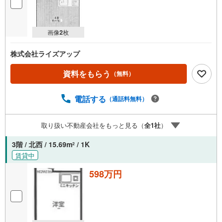
画像
2
枚
株式会社ライズアップ
資料をもらう
（無料）
電話する
（通話料無料）
取り扱い不動産会社をもっと見る（
全
1
社
）
3階 / 北西 / 15.69m
/ 1K
2
賃貸中
598万円