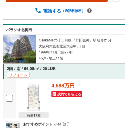
字型バルコニー！■専用ポーチ付きで独立感あり！■洗面室
はダブルボウル採用！■約16.9帖の広さの横長リビング！
電話する
（通話料無料）
【弊社の特徴】■お車でのご来場も可能です。周辺のコイン
パーキングまでご案内致しますので、担当者にお声がけく
ださい。■キッズスペースもございますので、小さなお子様
パラシオ北梅田
がいらっしゃるご家庭もお気軽にご来場ください！【営業
日】定休日はございません。水曜日も営業しております。
OsakaMetro千日前線 「野田阪神」駅 徒歩21分
大阪府大阪市北区大淀中5丁目
1999年11月（築27年）
45戸 / 地上11階
2階 / 南 / 66.08m
/ 2SLDK
2
リフォーム
4,598万円
成約でもらえる
画像
17
枚
おすすめポイント
小林 敦子