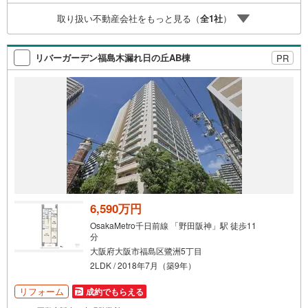
しております。 上記時間はお電話が繋がりやすくなってお
取り扱い不動産会社をもっと見る（
全
1
社
）
ります。ぜひお気軽にご連絡下さい！現地を見学される場
合は「室内・現地を見学する（無料）」ボタンよりご希望
の日時をご記入いただけますとスムーズにご案内が可能で
リバーガーデン福島木漏れ日の丘AB棟
PR
す。
6,590万円
OsakaMetro千日前線 「野田阪神」駅 徒歩11
分
大阪府大阪市福島区鷺洲5丁目
2LDK / 2018年7月（築9年）
リフォーム
成約でもらえる