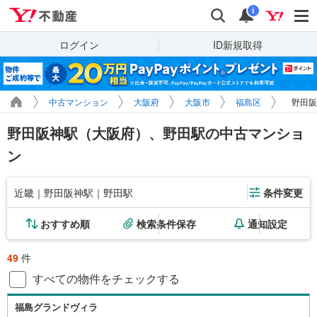
Yahoo!不動産
検索
通知
i
ログイン
ID新規取得
中古マンション
大阪府
大阪市
福島区
野田阪
野田阪神駅（大阪府）、野田駅の中古マンショ
ン
近畿｜野田阪神駅｜野田駅
条件変更
おすすめ順
検索条件保存
通知設定
49
件
すべての物件をチェックする
福島グランドヴィラ