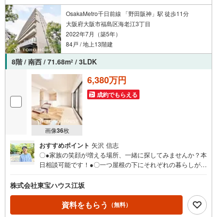
OsakaMetro千日前線 「野田阪神」駅 徒歩11分
大阪府大阪市福島区海老江3丁目
2022年7月（築5年）
84戸 / 地上13階建
8階 / 南西 / 71.68m
/ 3LDK
2
6,380万円
成約でもらえる
画像
36
枚
おすすめポイント
矢沢 信志
〇●家族の笑顔が増える場所、一緒に探してみませんか？本
日相談可能です！●〇一つ屋根の下にそれぞれの暮らしがあ
る。お部屋ぐらいは自分の価値観で自由にしたい。だから
こそ、そのベースはシンプルであるべきだと思う。なぜな
株式会社東宝ハウス江坂
ら、時の流れで人の好みは変わっていくものだから。■ご予
約いただくとご見学がスムーズです！【営業時間9:00～21:
資料をもらう
（無料）
00】ご見学希望のお客様:右上の「室内・現地を見学する」