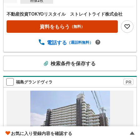
画像
2
枚
不動産投資TOKYOリスタイル ストレイトライド株式会社
資料をもらう
（無料）
電話する
（通話料無料）
こ
検索条件を保存する
の
検
索
福島グランドヴィラ
PR
条
件
で
通
知
を
受
お気に入り登録内容を確認する
け