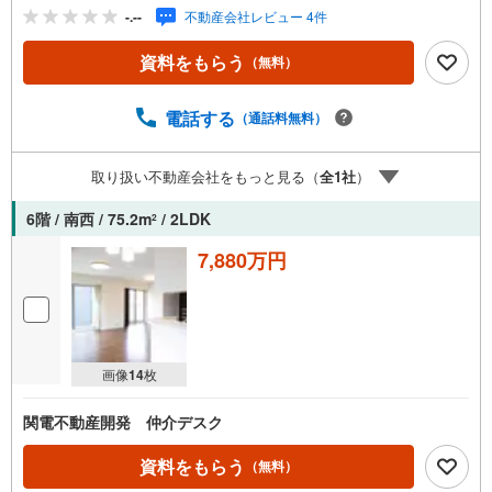
ご相談も承っております。●購入・売却・ローンのご相
-.--
不動産会社レビュー 4件
談・・・なんでもお気軽にご相談くださいませ！〇大阪メ
トロ千日前線・中央線「阿波座」駅5番出口より徒歩約2
資料をもらう
（無料）
分！〇営業時間:10:00～20:00（火曜日・水曜日定休日※祝
日は営業）事前にご連絡いただけますと、スムーズにご案
内が可能です。ご連絡お待ちしております！
電話する
（通話料無料）
取り扱い不動産会社をもっと見る（
全
1
社
）
6階 / 南西 / 75.2m
/ 2LDK
2
7,880万円
画像
14
枚
関電不動産開発 仲介デスク
資料をもらう
（無料）