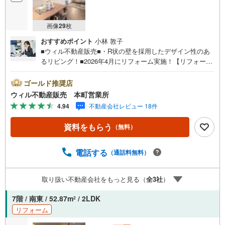
画像
29
枚
おすすめポイント
小林 敦子
■ウィル不動産販売■・R状の壁を採用したデザイン性のあ
るリビング！■2026年4月にリフォーム実施！【リフォーム
内容】・システムキッチン新調・便器、温水洗浄便座新
調・浴室ユニットバス新調・洗面化粧台新調・クロス張替
ゴールド推奨店
え・フローリング張替え■地勢は平坦！■阪神高速の出入り
ウィル不動産販売 本町営業所
口近くのため車移動快適！■周辺はテニスコートや『下福島
4.94
不動産会社レビュー 18件
運動場・下福島プール』！健康づくりはや交流の場として
もおすすめ！■間取りは2LDK！■南東向き角住戸で採光・
資料をもらう
（無料）
通風良好！■レースカーテン付きですぐに新生活をスター
ト！■南北の2面バルコニー！■全室フローリング仕様！■家
族が集うLDKは約15帖の広さ！■全居室収納スペース付き！
電話する
（通話料無料）
【弊社の特徴】■お車でのご来場も可能です。周辺のコイン
パーキングまでご案内致しますので、担当者にお声がけく
取り扱い不動産会社をもっと見る（
全
3
社
）
ださい。■キッズスペースもございますので、小さなお子様
がいらっしゃるご家庭もお気軽にご来場ください！【営業
7階 / 南東 / 52.87m
/ 2LDK
2
日】定休日はございません。水曜日も営業しております。
リフォーム