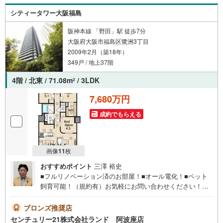
シティータワー大阪福島
阪神本線 「野田」駅 徒歩7分
大阪府大阪市福島区鷺洲3丁目
2009年2月（築18年）
349戸 / 地上37階
4階 / 北東 / 71.08m
/ 3LDK
2
7,680万円
成約でもらえる
画像
11
枚
おすすめポイント
三澤 裕史
■フルリノベーション済のお部屋！■オール電化！■ペット
飼育可能！（規約有）お気軽にお問い合わせください！＜
センチュリー21ランドについて＞●センチュリー21ランド
阿波座店は・・・ お客様のニーズに寄り添い、大切なお
ブロンズ推奨店
住まいのご購入に最後まで伴走いたします！●リフォームの
センチュリー21株式会社ランド 阿波座店