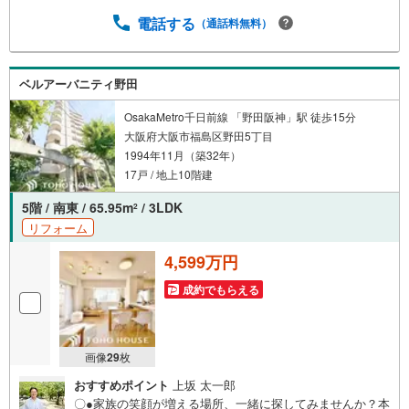
をクリックして下さい。資料請求希望のお客様:右上の「資
電話する
（通話料無料）
料をもらう」をクリックして下さい。【東宝ハウス江坂の
ポイント】（1）不動産のご提案から資金計画・ライフシミ
ュレーションのご相談・無理のないライフプラン、提携に
よる低金利住宅ローンのご提案、購入前に知る「購入後の
ベルアーバニティ野田
家族の生活」を「未来カレンダー」で見える化します。
OsakaMetro千日前線 「野田阪神」駅 徒歩15分
（2）ご購入後から始まる「専属FPによるファイナンシャ
大阪府大阪市福島区野田5丁目
ルライフサポート」・漠然としたキャッシュフローのグラ
1994年11月（築32年）
フ化、効果的な生命保険の見直し、繰り上げ返済の効果的
なタイミングなどご提案させて頂きます。
17戸 / 地上10階建
5階 / 南東 / 65.95m
/ 3LDK
2
リフォーム
4,599万円
成約でもらえる
画像
29
枚
おすすめポイント
上坂 太一郎
〇●家族の笑顔が増える場所、一緒に探してみませんか？本