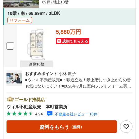
69戸 / 地上10階
10階 / 南 / 68.69m
/ 3LDK
2
リフォーム
5,880万円
成約でもらえる
画像
16
枚
おすすめポイント
小林 敦子
■ウィル不動産販売■・駅近立地！最上階につき上からの音
も気になりにくい！■2026年7月に室内フルリフォーム実
施！お部屋一新！【リフォーム内容】・キッチン新調（食
洗機付き）・浴室新調・洗面化粧台新調・トイレ新調・ク
ゴールド推奨店
ロス張替え・フローリング張替え・建具新調など。■複数沿
ウィル不動産販売 本町営業所
線利用可で通勤・通学もスムーズ！■スーパー・学校が近く
4.94
不動産会社レビュー 18件
暮らしやすい環境！■ペットと一緒に暮らせるマンション
（細則あり）！■駅近・最上階・角住戸の好条件物件！■3L
資料をもらう
（無料）
DK！■10階住戸！エレベータ付きで高層階でも安心！■南
西向き角住戸で採光・通風良好！■3面バルコニー！全居室