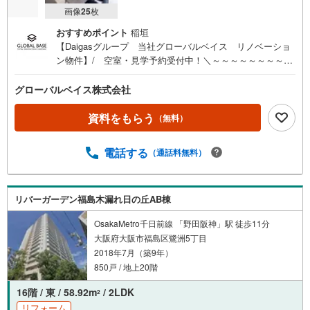
画像
25
枚
おすすめポイント
稲垣
【Daigasグループ 当社グローバルベイス リノベーショ
ン物件】/ 空室・見学予約受付中！＼～～～～～～～～～
～～～～～～■45階建て制震構造タワーレジデンス■38階部
分、北西角住戸■北側には淀川花火大会、西側には兵庫方面
グローバルベイス株式会社
を望む眺望あり■専有面積84.43m2のゆったり3LDK■二面採
光のLDK約20.5帖（LDに床暖房有）■1618サイズの広々と
資料をもらう
（無料）
した浴室■2匹までペット飼育可（飼育規則有）■24時間ゴ
ミ出し可能■ゲストルーム等の共用施設充実～～～～～～～
電話する
（通話料無料）
～～～～～～～～-Daigasグループの当社グローバルベイ
ス-リノベーションマンション累計6000戸の供給実績！多く
の物件調達・リノベーション実績で培ったノウハウがござ
います。 ご予約いただくとご見学がスムーズです！【営業
リバーガーデン福島木漏れ日の丘AB棟
時間 10:00～19:00】スマホの方は右下の電話ボタンをタ
OsakaMetro千日前線 「野田阪神」駅 徒歩11分
ッチ。または「室内・現地を見学する（無料）」ボタンよ
大阪府大阪市福島区鷺洲5丁目
りご希望の日時をご記入いただけますとスムーズにご案内
2018年7月（築9年）
が可能です。お気軽にお問い合わせください！
850戸 / 地上20階
16階 / 東 / 58.92m
/ 2LDK
2
リフォーム