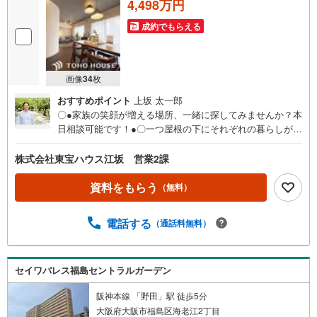
4,498万円
成約でもらえる
画像
34
枚
おすすめポイント
上坂 太一郎
〇●家族の笑顔が増える場所、一緒に探してみませんか？本
日相談可能です！●〇一つ屋根の下にそれぞれの暮らしがあ
る。お部屋ぐらいは自分の価値観で自由にしたい。だから
こそ、そのベースはシンプルであるべきだと思う。なぜな
株式会社東宝ハウス江坂 営業2課
ら、時の流れで人の好みは変わっていくものだから。■ご予
約いただくとご見学がスムーズです！【営業時間9:00～21:
資料をもらう
（無料）
00】ご見学希望のお客様:右上の「室内・現地を見学する」
をクリックして下さい。資料請求希望のお客様:右上の「資
電話する
（通話料無料）
料をもらう」をクリックして下さい。【東宝ハウス江坂の
ポイント】（1）不動産のご提案から資金計画・ライフシミ
ュレーションのご相談・無理のないライフプラン、提携に
よる低金利住宅ローンのご提案、購入前に知る「購入後の
セイワパレス福島セントラルガーデン
家族の生活」を「未来カレンダー」で見える化します。
阪神本線 「野田」駅 徒歩5分
（2）ご購入後から始まる「専属FPによるファイナンシャ
大阪府大阪市福島区海老江2丁目
ルライフサポート」・漠然としたキャッシュフローのグラ