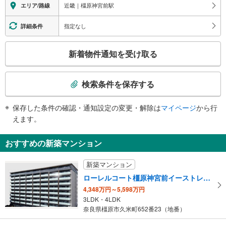
エレベータ
近畿｜橿原神宮前駅
エリア/路線
・４～７番線の各ホーム⇔西改札
・中央・東改札階⇔西改札階（改札内）
指定なし
詳細条件
・西改札（Ｂ１Ｆ）⇔１Ｆ出口
トイレ
こ
新着物件通知を受け取る
《多機能トイレ》
の
・中央・東改札階（改札内）
検
スロープ
索
検索条件を保存する
・１～３番線の各ホーム⇔中央・東改札階
条
その他
件
保存した条件の確認・通知設定の変更・解除は
マイページ
から行
で
・ＡＥＤ
えます。
・誘導チャイム
通
改札
知
おすすめの新築マンション
ホーム上階段
を
その他
受
新築マンション
け
ローレルコート橿原神宮前イーストレジデンス
取
4,348万円～5,598万円
る
3LDK・4LDK
・
奈良県橿原市久米町652番23（地番）
条
件