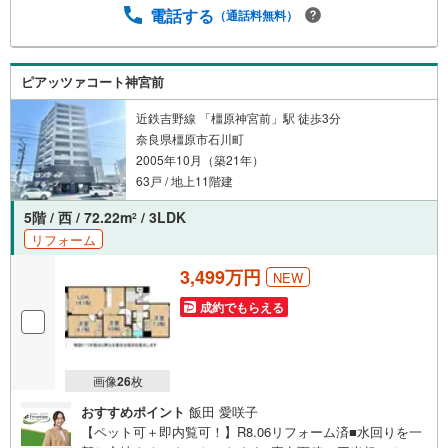
ムあり！3.たくさんの銀行と繋がりがあるため、最も低金
電話する
（通話料無料）
利になるように審査が可能！4.物件のお引渡し後に必要に
なったお家のリフォームも弊社のリフォームプランナーが
ご提案！5.定期的にご連絡を繋ぎ、有事の際に迅速にサポ
ピアッツァコート神宮前
ートいたします弊社は専門家同士が連携をとっているた
め、より多くの知見がございます。お気軽にお問合せくだ
近鉄吉野線 「橿原神宮前」駅 徒歩3分
さい！
奈良県橿原市石川町
2005年10月（築21年）
63戸 / 地上11階建
5階 / 西 / 72.22m
/ 3LDK
2
リフォーム
3,499万円
NEW
成約でもらえる
画像
26
枚
おすすめポイント
飯田 愛咲子
【ペット可＋即内覧可！】R8.06リフォーム済■水回りを一