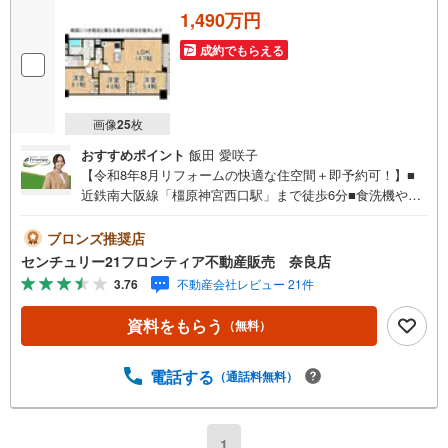
2.買い替えなどにも対応できる売却専門チームあり！
1,490万円
3.たくさんの銀行と繋がりがあるため、最も低金利になるように審査が可
能！
成約でもらえる
4.物件のお引渡し後に必要になったお家のリフォームも弊社のリフォームプ
ランナーがご提案！
5.定期的にご連絡を繋ぎ、有事の際に迅速にサポートいたします
弊社は専門家同士が連携をとっているため、より多くの知見がございま
画像
25
枚
す。
お気軽にお問合せください！
おすすめポイント
飯田 愛咲子
【令和8年8月リフォームの快適な住空間＋即予約可！】■
近鉄南大阪線「橿原神宮西口駅」まで徒歩6分■食洗機や宅
配ボックスなど充実の共用・室内設備■お洒落なペンダント
ライト付き対面キッチン 特徴・専有面積66.05m2のゆとり
ブロンズ推奨店
ある住空間・家族が集うLDKは広々14.7帖の広さ・全居室
センチュリー21フロンティア不動産販売 奈良店
に収納を設けた使い勝手の良い間取り・エレベーター付き
3.76
不動産会社レビュー 21件
で荷物の持ち運びも快適・日勤管理体制で共有部の管理も
良好 リフォーム内容・システムキッチン新規交換・ユニッ
資料をもらう
（無料）
トバス新規交換・洗面化粧台新規交換・トイレ新規交換・
建具新規交換・配管更新・全室クロス貼替・床材新規貼
替・ハウスクリーニング 立地・橿原市立畝傍南小学校まで
電話する
（通話料無料）
徒歩約24分・橿原市立畝傍中学校まで徒歩約30分 弊社が選
ばれる理由 1.お金の扱い方のプロFPが資金計画をサポー
ト！2.買い替えなどにも対応できる売却専門チームあり！
1