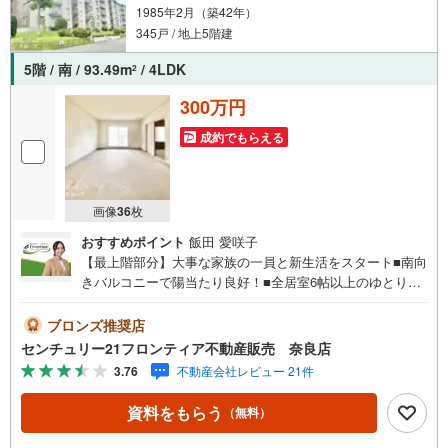
1985年2月（築42年）
345戸 / 地上5階建
5階 / 南 / 93.49m
/ 4LDK
2
300万円
成約でもらえる
画像
36
枚
おすすめポイント
飯田 愛咲子
【最上階部分】大事な家族の一員と新生活をスタート■南向
きバルコニーで陽当たり良好！■全居室6帖以上のゆとりあ
る4LDK■リビング18帖でゆったり寛げますね■当日のご相
談予約はお電話がスムーズ 特徴・収納スペース付きでお部
ブロンズ推奨店
屋の中もスッキリ片付きますね・洋室・和室があり寝室や
センチュリー21フロンティア不動産販売 奈良店
子供部屋など多彩にお使いいただけます・使い勝手の良いL
3.76
不動産会社レビュー 21件
型キッチンでお料理も快適 立地・白橿小学校まで徒歩約13
分・白橿中学校まで徒歩約15分 弊社が選ばれる理由 1.お金
資料をもらう
（無料）
の扱い方のプロ、ファイナンシャルプランナーが資金計画
をサポート！2.買い替えなどにも対応できる売却専門チー