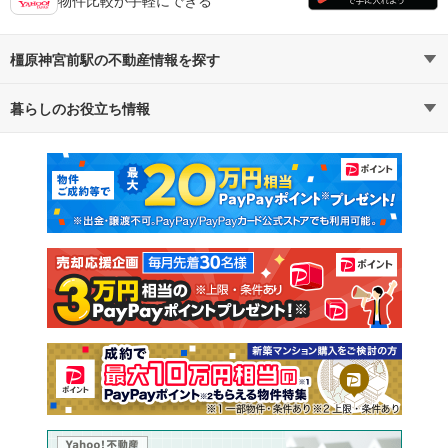
橿原神宮前駅の不動産情報を探す
暮らしのお役立ち情報
不動産・住宅
賃貸住宅
マンションカタログ
教えて！住まいの先生
新築マンション
中古マンション
新築一戸建て
中古一戸建て
注文住宅
土地
売却査定