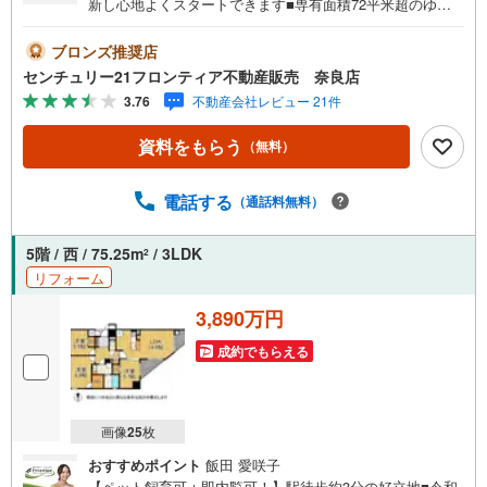
新し心地よくスタートできます■専有面積72平米超のゆと
りある住空間■オートロック完備で防犯面も安心 リフォー
ム内容・システムキッチン交換（浄水器・食洗機付）・ユ
ブロンズ推奨店
ニットバス交換（浴室乾燥機付）・洗面化粧台交換・温水
センチュリー21フロンティア不動産販売 奈良店
洗浄便座一体型トイレ交換・壁や天井のクロス貼替・LDK
3.76
不動産会社レビュー 21件
や洋室全室、廊下のフローリング貼替・洗面室のクッショ
ンフロア貼替・ハウスクリーニング 立地・畝傍東小学校ま
資料をもらう
（無料）
で徒歩約11分・畝傍中学校まで徒歩約8分 弊社が選ばれる
理由 1.お金の扱い方のプロ、ファイナンシャルプランナー
が資金計画をサポート！2.買い替えなどにも対応できる売
電話する
（通話料無料）
却専門チームあり！3.たくさんの銀行と繋がりがあるた
め、最も低金利になるように審査が可能！4.物件のお引渡
5階 / 西 / 75.25m
/ 3LDK
2
し後に必要になったお家のリフォームも弊社のリフォーム
リフォーム
プランナーがご提案！5.定期的にご連絡を繋ぎ、有事の際
に迅速にサポートいたしますお気軽にお問合せください！
3,890万円
成約でもらえる
画像
25
枚
おすすめポイント
飯田 愛咲子
【ペット飼育可＋即内覧可！】駅徒歩約3分の好立地■令和