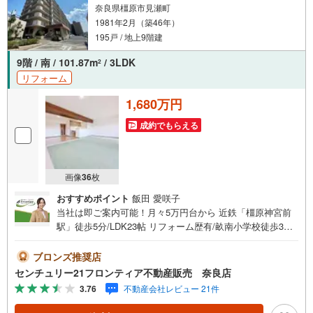
奈良県橿原市見瀬町
1981年2月（築46年）
195戸 / 地上9階建
9階 / 南 / 101.87m
/ 3LDK
2
リフォーム
1,680万円
成約でもらえる
画像
36
枚
おすすめポイント
飯田 愛咲子
当社は即ご案内可能！月々5万円台から 近鉄「橿原神宮前
駅」徒歩5分/LDK23帖 リフォーム歴有/畝南小学校徒歩3分
専有面積100平米以上 当日のご予約はお電話がスムーズ 特
徴・最上階・南向き・3沿線ご利用可能 リフォーム内容
ブロンズ推奨店
【平成25年10月】・ユニットバス新調・洗面化粧台新調・
センチュリー21フロンティア不動産販売 奈良店
トイレ新調・電気温水器新調・フローリング新調・カーペ
3.76
不動産会社レビュー 21件
ット新調・建具新調【令和3年2月】・キッチン新調 立地・
橿原市立畝傍南小学校まで徒歩約3分（約180m）・橿原市