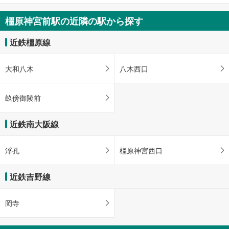
を
橿原神宮前駅の近隣の駅から探す
マ
イ
近鉄橿原線
ペ
ー
ジ
大和八木
八木西口
に
保
畝傍御陵前
存
す
る
近鉄南大阪線
浮孔
橿原神宮西口
近鉄吉野線
岡寺