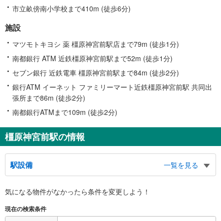
市立畝傍南小学校まで410m (徒歩6分)
施設
マツモトキヨシ 薬 橿原神宮前駅店まで79m (徒歩1分)
南都銀行 ATM 近鉄橿原神宮前駅まで52m (徒歩1分)
セブン銀行 近鉄電車 橿原神宮前駅まで84m (徒歩2分)
銀行ATM イーネット ファミリーマート近鉄橿原神宮前駅 共同出
張所まで86m (徒歩2分)
南都銀行ATMまで109m (徒歩2分)
橿原神宮前駅の情報
駅設備
一覧を見る
バリアフリー状況
気になる物件がなかったら
条件を変更しよう！
※段差なしでの移動経路
（○：有り △：要駅員設備 ×：無し）
現在の検索条件
地上⇔改札⇔ホーム：○