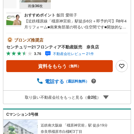
画像
36
枚
おすすめポイント
飯田 愛咲子
【近鉄橿原線「橿原神宮前」駅徒歩6分＋即予約可】R8年4
月リフォーム■南東角部屋の明るい住空間です■開放的な引
き回しバルコニーで通風・陽当たり良好です■食洗機付で毎
日の家事が快適です 特徴・フルフラットキッチン、ペンダ
ブロンズ推奨店
ントライト採用・全居室収納あり。それぞれのお部屋にス
センチュリー21フロンティア不動産販売 奈良店
ペースがあるのでプライベートな荷物でも身近に置くこと
3.76
不動産会社レビュー 21件
が出来ます リフォーム内容・システムキッチン・ユニット
バス・洗面化粧台・トイレ・建具・配管更新・クロス全
資料をもらう
（無料）
室・床材・食洗器・ハウスクリーニング 立地・橿原市立畝
傍南小学校まで徒歩約4分・橿原市立畝傍中学校まで徒歩約
12分 弊社が選ばれる理由 1.お金の扱い方のプロ、ファイナ
電話する
（通話料無料）
ンシャルプランナーが資金計画をサポート！2.買い替えな
どにも対応できる売却専門チームあり！3.たくさんの銀行
取り扱い不動産会社をもっと見る（
全
2
社
）
と繋がりがあるため、最も低金利になるように審査が可
能！4.物件のお引渡し後に必要になったお家のリフォーム
も弊社のリフォームプランナーがご提案！お気軽にお問合
Cマンション3号棟
せください！
近鉄南大阪線 「橿原神宮前」駅 徒歩19分
奈良県橿原市白橿町3丁目