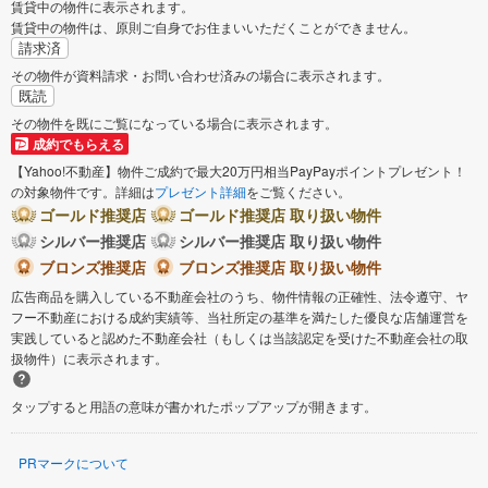
賃貸中の物件に表示されます。
賃貸中の物件は、原則ご自身でお住まいいただくことができません。
請求済
その物件が資料請求・お問い合わせ済みの場合に表示されます。
既読
その物件を既にご覧になっている場合に表示されます。
成約でもらえる
【Yahoo!不動産】物件ご成約で最大20万円相当PayPayポイントプレゼント！
の対象物件です。詳細は
プレゼント詳細
をご覧ください。
ゴールド推奨店
ゴールド推奨店 取り扱い物件
シルバー推奨店
シルバー推奨店 取り扱い物件
ブロンズ推奨店
ブロンズ推奨店 取り扱い物件
広告商品を購入している不動産会社のうち、物件情報の正確性、法令遵守、ヤ
フー不動産における成約実績等、当社所定の基準を満たした優良な店舗運営を
実践していると認めた不動産会社（もしくは当該認定を受けた不動産会社の取
扱物件）に表示されます。
タップすると用語の意味が書かれたポップアップが開きます。
PRマークについて