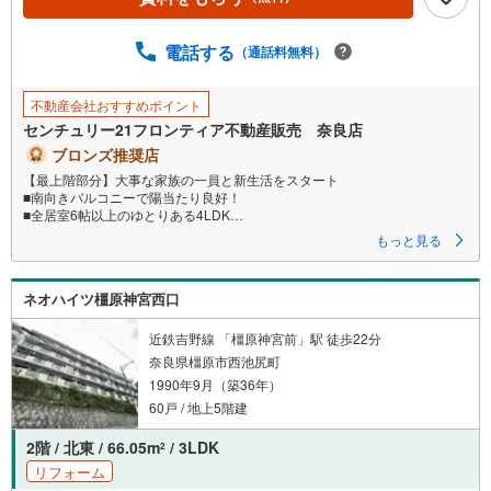
電話する
（通話料無料）
不動産会社おすすめポイント
センチュリー21フロンティア不動産販売 奈良店
ブロンズ推奨店
【最上階部分】大事な家族の一員と新生活をスタート
■南向きバルコニーで陽当たり良好！
■全居室6帖以上のゆとりある4LDK
■リビング18帖でゆったり寛げますね
もっと見る
■当日のご相談予約はお電話がスムーズ
特徴
ネオハイツ橿原神宮西口
・収納スペース付きでお部屋の中もスッキリ片付きますね
・洋室・和室があり寝室や子供部屋など多彩にお使いいただけます
・使い勝手の良いL型キッチンでお料理も快適
近鉄吉野線 「橿原神宮前」駅 徒歩22分
奈良県橿原市西池尻町
立地
1990年9月（築36年）
・白橿小学校まで徒歩約13分
・白橿中学校まで徒歩約15分
60戸 / 地上5階建
弊社が選ばれる理由
2階 / 北東 / 66.05m
/ 3LDK
2
1.お金の扱い方のプロ、ファイナンシャルプランナーが資金計画をサポー
リフォーム
ト！