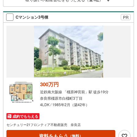
に審査が可能！4.物件のお引渡し後に必要になったお家の
リフォームも弊社のリフォームプランナーがご提案！弊社
は専門家同士が連携をとっているため、より多くの知見が
Cマンション3号棟
PR
ございますお気軽にお問合せください
300万円
近鉄南大阪線 「橿原神宮前」駅 徒歩19分
奈良県橿原市白橿町3丁目
4LDK / 1985年2月（築42年）
成約でもらえる
センチュリー21フロンティア不動産販売 奈良店
資料をもらう
（無料）