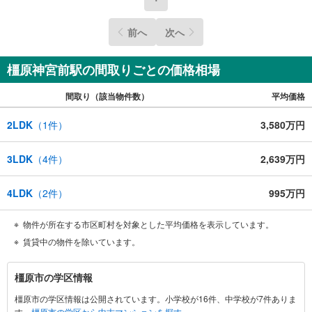
3.たくさんの銀行と繋がりがあるため、最も低金利になる
ように審査が可能！お気軽にお問合せください！
前へ
次へ
橿原神宮前駅の間取りごとの価格相場
間取り（該当物件数）
平均価格
2LDK
（
1
件）
3,580万円
3LDK
（
4
件）
2,639万円
4LDK
（
2
件）
995万円
物件が所在する市区町村を対象とした平均価格を表示しています。
賃貸中の物件を除いています。
橿
橿原市の学区情報
原
橿原市の学区情報は公開されています。小学校が16件、中学校が7件ありま
市
す。
橿原市の学区から中古マンションを探す