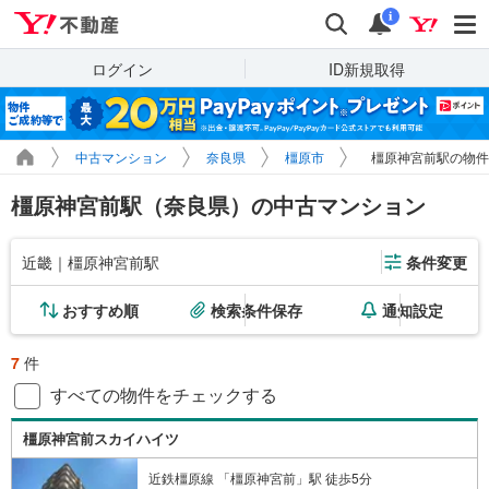
Yahoo!不動産
検索
通知
i
ログイン
ID新規取得
中古マンション
奈良県
橿原市
橿原神宮前駅の物件
橿原神宮前駅（奈良県）の中古マンション
近畿｜橿原神宮前駅
条件変更
おすすめ順
検索条件保存
通知設定
7
件
すべての物件をチェックする
橿原神宮前スカイハイツ
近鉄橿原線 「橿原神宮前」駅 徒歩5分