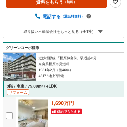
資料をもらう
（無料）
立畝傍中学校まで徒歩約12分（約950m） 弊社について・
センチュリー21グループ売上販売・契約件数 全国1位の実
績（2022年時点・全国991店舗中）・リフォームなどのご
電話する
（通話料無料）
相談承ります！（カーポートの設置、間取りの一部変更な
どご提案可能 ）・365日営業中！お客様のご都合に合わせ
取り扱い不動産会社をもっと見る（
全
1
社
）
てご案内 →現地/物件見学（約30分～）→ご希望条件のご
相談（約30分～）→資金計画やローンのご相談（約30分
～）
グリーンコーポ橿原
近鉄橿原線 「橿原神宮前」駅 徒歩6分
奈良県橿原市見瀬町
1981年2月（築46年）
48戸 / 地上7階建
3階 / 南東 / 75.08m
/ 4LDK
2
リフォーム
1,690万円
成約でもらえる