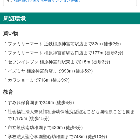
に
関
す
周辺環境
る
情
買い物
報
ファミリーマート 近鉄橿原神宮前駅店まで82m (徒歩2分)
ファミリーマート 橿原神宮前駅西口店まで177m (徒歩3分)
セブンイレブン 橿原神宮前駅東まで215m (徒歩3分)
イズミヤ 橿原神宮前店まで393m (徒歩5分)
カワショーまで716m (徒歩9分)
教育
すみれ保育園まで249m (徒歩4分)
社会福祉法人奈良福祉会幼保連携型認定こども園橿原こども園ま
で1,175m (徒歩15分)
市立畝傍南幼稚園まで420m (徒歩6分)
学校法人聖心学園聖心幼稚園まで748m (徒歩10分)