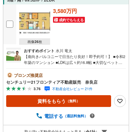
3,580万円
成約でもらえる
画像
26
枚
おすすめポイント
水川 竜太
【南向きバルコニーで日当たり良好！即予約可！】 ■令和2
年築のマンション ■LDKは広々約16.8帖 ■大切なペットと
一緒に暮らせる仕様 ■充実の共用設備と安心のセキュリテ
ィ体制 特徴・全居室にクローゼットを備えた豊富な収納
ブロンズ推奨店
力・お料理中もご家族との会話が弾むカウンターキッチ
センチュリー21フロンティア不動産販売 奈良店
ン・不在時の荷物受け取りに便利な宅配ボックスを完備・
3.76
不動産会社レビュー 21件
小、中学校まで徒歩10分圏内でお子様の通学も安心です・
周辺にはスーパー・コンビニもあり、お買い物にも便利な
資料をもらう
（無料）
立地です 立地・畝傍南小学校まで徒歩約5分・畝傍中学校
まで徒歩約10分 弊社が選ばれる理由 1.お金の扱い方のプ
ロ、ファイナンシャルプランナーが資金計画をサポート！
電話する
（通話料無料）
2.買い替えなどにも対応できる売却専門チームあり！3.た
くさんの銀行と繋がりがあるため、最も低金利になるよう
取り扱い不動産会社をもっと見る（
全
1
社
）