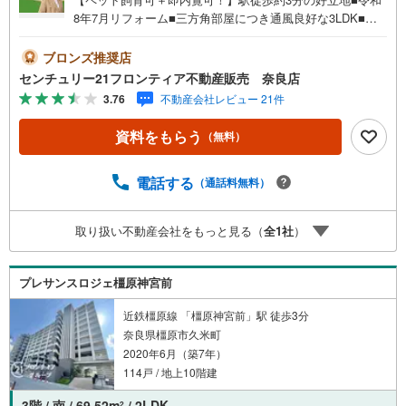
8年7月リフォーム■三方角部屋につき通風良好な3LDK■全
室クロス・床材を新規貼替した室内■不在時に重宝する宅配
ボックス完備 リフォーム内容・システムキッチン交換・ユ
ブロンズ推奨店
ニットバス交換・洗面化粧台交換・トイレ交換・全室クロ
センチュリー21フロンティア不動産販売 奈良店
ス貼替・床材新規貼替・食器洗乾燥機設置・ハウスクリー
3.76
不動産会社レビュー 21件
ニング 立地・畝傍東小学校まで徒歩約12分・畝傍中学校ま
で徒歩約8分 弊社が選ばれる理由 1.お金の扱い方のプロ、
資料をもらう
（無料）
ファイナンシャルプランナーが資金計画をサポート！2.買
い替えなどにも対応できる売却専門チームあり！3.たくさ
んの銀行と繋がりがあるため、最も低金利になるように審
電話する
（通話料無料）
査が可能！4.物件のお引渡し後に必要になったお家のリフ
ォームも弊社のリフォームプランナーがご提案！5.定期的
取り扱い不動産会社をもっと見る（
全
1
社
）
にご連絡を繋ぎ、有事の際に迅速にサポートいたします弊
社は専門家同士が連携をとっているため、より多くの知見
がございますお気軽にお問合せください！
プレサンスロジェ橿原神宮前
近鉄橿原線 「橿原神宮前」駅 徒歩3分
奈良県橿原市久米町
2020年6月（築7年）
114戸 / 地上10階建
3階 / 南 / 69.52m
/ 2LDK
2