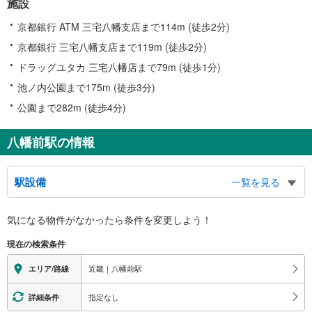
施設
京都銀行 ATM 三宅八幡支店まで114m (徒歩2分)
京都銀行 三宅八幡支店まで119m (徒歩2分)
ドラッグユタカ 三宅八幡店まで79m (徒歩1分)
池ノ内公園まで175m (徒歩3分)
公園まで282m (徒歩4分)
八幡前駅の情報
駅設備
一覧を見る
バリアフリー状況
気になる物件がなかったら
条件を変更しよう！
※段差なしでの移動経路
（○：有り △：要駅員設備 ×：無し）
現在の検索条件
地上⇔改札⇔ホーム：×
近畿｜八幡前駅
エリア/路線
指定なし
詳細条件