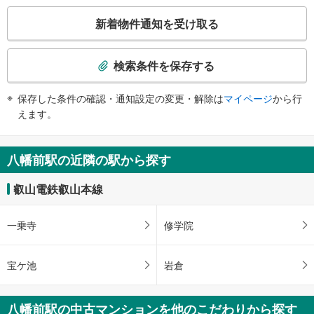
こ
新着物件通知を受け取る
の
検
索
検索条件を保存する
条
件
保存した条件の確認・通知設定の変更・解除は
マイページ
から行
で
えます。
通
知
を
八幡前駅の近隣の駅から探す
受
け
叡山電鉄叡山本線
取
る
一乗寺
修学院
・
条
件
宝ケ池
岩倉
を
マ
イ
八幡前駅の中古マンションを他のこだわりから探す