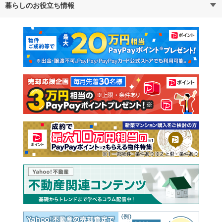
暮らしのお役立ち情報
不動産・住宅
賃貸住宅
マンションカタログ
教えて！住まいの先生
新築マンション
中古マンション
新築一戸建て
中古一戸建て
注文住宅
土地
売却査定