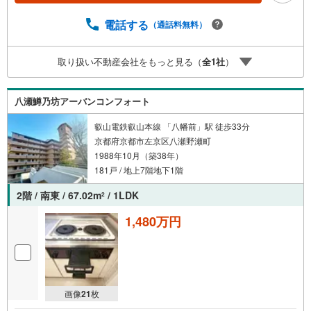
「出町柳」駅 徒歩約6分○京都市営地下鉄烏丸線 「今出
川」駅 徒歩約10分○営業時間:10:00～20:00（火曜日・水曜
電話する
（通話料無料）
日定休日※祝日は営業）事前にご連絡いただけますと、スム
ーズにご案内が可能です。ご連絡お待ちしております！
取り扱い不動産会社をもっと見る（
全
1
社
）
八瀬鱒乃坊アーバンコンフォート
叡山電鉄叡山本線 「八幡前」駅 徒歩33分
京都府京都市左京区八瀬野瀬町
1988年10月（築38年）
181戸 / 地上7階地下1階
2階 / 南東 / 67.02m
/ 1LDK
2
1,480万円
画像
21
枚