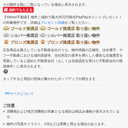
その物件を既にご覧になっている場合に表示されます。
成約でもらえる
【Yahoo!不動産】物件ご成約で最大20万円相当PayPayポイントプレゼント！
の対象物件です。詳細は
プレゼント詳細
をご覧ください。
ゴールド推奨店
ゴールド推奨店 取り扱い物件
シルバー推奨店
シルバー推奨店 取り扱い物件
ブロンズ推奨店
ブロンズ推奨店 取り扱い物件
広告商品を購入している不動産会社のうち、物件情報の正確性、法令遵守、ヤ
フー不動産における成約実績等、当社所定の基準を満たした優良な店舗運営を
実践していると認めた不動産会社（もしくは当該認定を受けた不動産会社の取
扱物件）に表示されます。
タップすると用語の意味が書かれたポップアップが開きます。
PRマークについて
ご注意
消費税および地方消費税の対象となる場合は税込み価格が表示されていま
す。
物件の写真やイラスト、CGなどは実際と異なる場合があります。