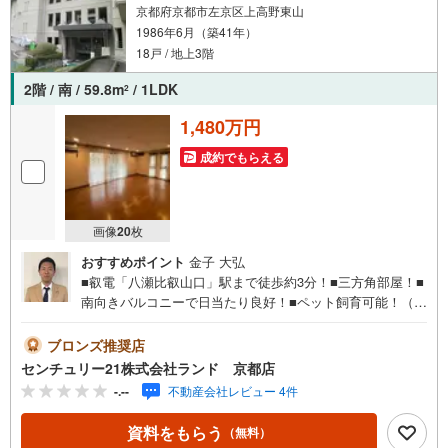
京都府京都市左京区上高野東山
1986年6月（築41年）
18戸 / 地上3階
2階 / 南 / 59.8m
/ 1LDK
2
1,480万円
成約でもらえる
画像
20
枚
おすすめポイント
金子 大弘
■叡電「八瀬比叡山口」駅まで徒歩約3分！■三方角部屋！■
南向きバルコニーで日当たり良好！■ペット飼育可能！（規
約有）物件に関するお問い合わせは（株）ランド 京都店
までお気軽にお問い合わせくださいませ！＜センチュリー2
ブロンズ推奨店
1ランドについて＞●センチュリー21ランド京都店
センチュリー21株式会社ランド 京都店
は・・・ お客様のご希望をお客様の目線でご満足いただ
-.--
不動産会社レビュー 4件
けるお住いを全力でお探し致します！●購入・売却・ローン
のご相談など、些細なことでもお気軽にご相談下さいま
資料をもらう
（無料）
せ！●リフォームのご相談も承っております。○京阪鴨東線