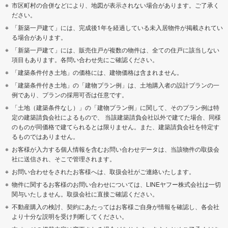
市区町村の合併などにより、地図が表示されない場合があります。ご了承く
ださい。
「新築一戸建て」には、完成後1年を経過している未入居物件が掲載されてい
る場合があります。
「新築一戸建て」には、販売住戸が複数の物件は、全ての住戸に該当しない
項目もあります。各問い合わせ先にご確認ください。
「建築条件付き土地」の価格には、建物価格は含まれません。
「建築条件付き土地」の「建物プラン例」は、土地購入者の設計プランの一
例であり、プランの採用可否は任意です。
「土地（建築条件なし）」の「建物プラン例」に関して、そのプラン例は特
定の建築請負会社によるもので、 当該建築請負会社以外で建てた場合、同様
のものが同価格で建てられるとは限りません。また、建築請負会社を特定す
るものではありません。
お客様が入力する個人情報を含むお問い合わせデータは、当該物件の取扱会
社に送信され、そこで管理されます。
お問い合わせをされたお客様へは、取扱会社がご連絡いたします。
物件に関するお客様のお問い合わせについては、LINEヤフー株式会社は一切
関与いたしません。取扱会社に直接ご確認ください。
不動産購入の検討、契約にあたってはお客様ご自身が情報を確認し、各会社
より十分な説明を受け判断してください。