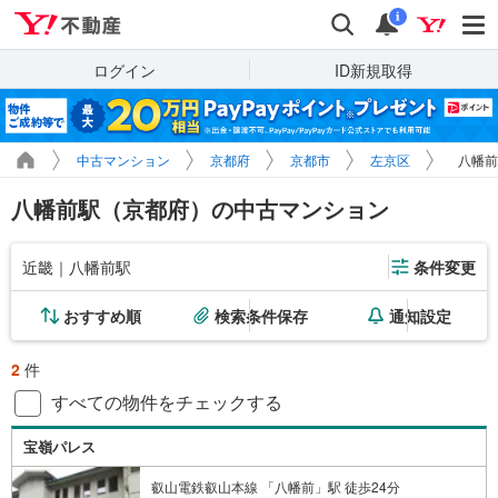
Yahoo!不動産
検索
通知
i
ログイン
ID新規取得
中古マンション
京都府
京都市
左京区
八幡前
八幡前駅（京都府）の中古マンション
近畿｜八幡前駅
条件変更
おすすめ順
検索条件保存
通知設定
2
件
すべての物件をチェックする
宝嶺パレス
叡山電鉄叡山本線 「八幡前」駅 徒歩24分