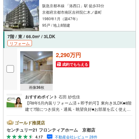
阪急京都本線 「洛西口」駅 徒歩33分
京都府京都市南区吉祥院仁木ノ森町
1980年1月（築47年）
95戸 / 地上8階建
7階 / 東 / 66.0m
/ 3LDK
2
リフォーム
2,290万円
成約でもらえる
画像
36
枚
おすすめポイント
石田 紗也佳
【R8年5月内装リフォーム済＋即予約可】東向き3LDK■8階
建て7階につき採光・通風・眺望良好■お部屋を広く使え
る！全居室収納完備■スーパーマツモト洛南店まで徒歩8
分！毎日のお買い物に便利 リフォーム内容・新規交換（シ
ゴールド推奨店
ステムキッチン/ユニットバス/洗面化粧台/トイレ/建具/配管
センチュリー21 フロンティアホーム 京都店
更新）・新規貼替（クロス全室/床材） 立地・吉祥院小学校
4.17
不動産会社レビュー 28件