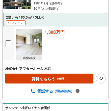
1981年2月（築46年）
30戸 / 地上5階建て
2階 / 南 / 63.0m
/ 3LDK
2
リフォーム
1,380万円
画像
36
枚
株式会社アフターホーム 本店
資料をもらう
（無料）
電話する
（通話料無料）
サンシティ桂坂ロイヤル参番館