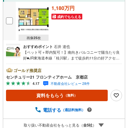
1,180万円
成約でもらえる
画像
25
枚
おすすめポイント
石井 達也
【ペット可＋即内覧可！】南向きバルコニーで陽当たり良
好■JR東海道本線「桂川駅」まで徒歩約11分の好アクセス
環境■4階部分につき開放感あり■大薮小学校まで徒歩約7分
でお子様の通学も安心 特徴・126戸の大規模マンションで
ゴールド推奨店
す・和室があり落ち着いた間取りです・エレベーターがあ
センチュリー21 フロンティアホーム 京都店
り重い荷物があっても安心です 立地・大薮小学校まで徒歩
4.17
不動産会社レビュー 28件
約7分・久世中学校まで徒歩約14分 弊社が選ばれる理由 1.
お金の扱い方のプロ、ファイナンシャルプランナーが資金
資料をもらう
（無料）
計画をサポート！2.買い替えなどにも対応できる売却専門
チームあり！3.たくさんの銀行と繋がりがあるため、最も
低金利になるように審査が可能！4.物件のお引渡し後に必
電話する
（通話料無料）
要になったお家のリフォームも弊社のリフォームプランナ
ーがご提案！5.定期的にご連絡を繋ぎ、有事の際に迅速に
取り扱い不動産会社をもっと見る（
全
5
社
）
サポートいたします弊社は専門家同士が連携をとっている