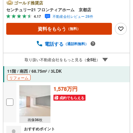
ードレッサーやウォシュレット等室内設備充実■公園そばで
ゴールド推奨店
小さなお子様の遊び場にも困りません 特徴・バス停徒歩約
センチュリー21 フロンティアホーム 京都店
1分で移動も楽々・徒歩圏内に商業施設充実・総戸数688戸
4.17
不動産会社レビュー 28件
の大規模マンション リフォーム内容・システムキッチン、
ユニットバス、シャンプードレッサー 交換・トイレ本
資料をもらう
（無料）
体・ウォシュレット 交換・フローリング貼替（DK、洋
室）・クッションフロア貼替（トイレ、洗面所）・クロス
貼替 立地・祥栄小学校まで徒歩約16分・洛南中学校まで徒
電話する
（通話料無料）
歩約26分 弊社が選ばれる理由 1.お金の扱い方のプロ、ファ
イナンシャルプランナーが資金計画をサポート！2.買い替
取り扱い不動産会社をもっと見る（
全
5
社
）
えなどにも対応できる売却専門チームあり！3.たくさんの
銀行と繋がりがあるため、最も低金利になるように審査が
11階 / 南西 / 68.75m
/ 3LDK
2
可能！お気軽にお問合せください！
リフォーム
1,578万円
成約でもらえる
画像
36
枚
おすすめポイント