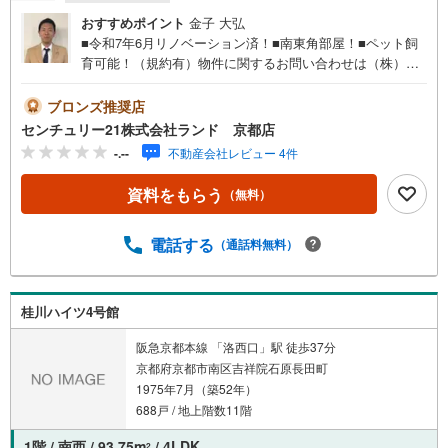
おすすめポイント
金子 大弘
■令和7年6月リノベーション済！■南東角部屋！■ペット飼
育可能！（規約有）物件に関するお問い合わせは（株）ラ
ンド 京都店までお気軽にお問い合わせくださいませ！＜
センチュリー21ランドについて＞●センチュリー21ランド
ブロンズ推奨店
京都店は・・・ お客様のご希望をお客様の目線でご満足
センチュリー21株式会社ランド 京都店
いただけるお住いを全力でお探し致します！●購入・売却・
-.--
不動産会社レビュー 4件
ローンのご相談など、些細なことでもお気軽にご相談下さ
いませ！●リフォームのご相談も承っております。○京阪鴨
資料をもらう
（無料）
東線 「出町柳」駅 徒歩約6分○京都市営地下鉄烏丸線 「今
出川」駅 徒歩約10分○営業時間:10:00～20:00（火曜日・水
曜日定休日※祝日は営業）事前にご連絡いただけますと、ス
電話する
（通話料無料）
ムーズにご案内が可能です。ご連絡お待ちしております！
桂川ハイツ4号館
阪急京都本線 「洛西口」駅 徒歩37分
京都府京都市南区吉祥院石原長田町
1975年7月（築52年）
688戸 / 地上階数11階
1階 / 南西 / 93.75m
/ 4LDK
2