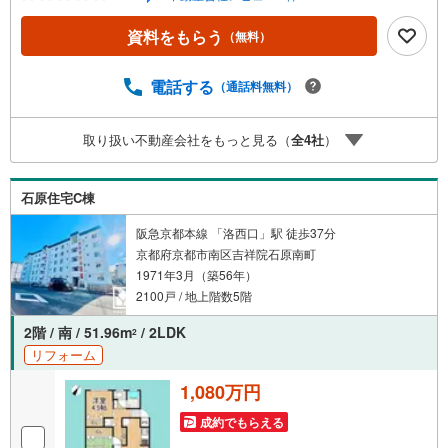
探し致します！●購入・売却・ローンのご相談など、些細な
ことでもお気軽にご相談下さいませ！●リフォームのご相談
資料をもらう
（無料）
も承っております。○京阪鴨東線 「出町柳」駅 徒歩約6分○
京都市営地下鉄烏丸線 「今出川」駅 徒歩約10分○営業時間:
10:00～20:00（火曜日・水曜日定休日※祝日は営業）事前に
電話する
（通話料無料）
ご連絡いただけますと、スムーズにご案内が可能です。ご
連絡お待ちしております！
取り扱い不動産会社をもっと見る（
全
4
社
）
石原住宅C棟
阪急京都本線 「洛西口」駅 徒歩37分
京都府京都市南区吉祥院石原南町
1971年3月（築56年）
2100戸 / 地上階数5階
2階 / 南 / 51.96m
/ 2LDK
2
リフォーム
1,080万円
成約でもらえる