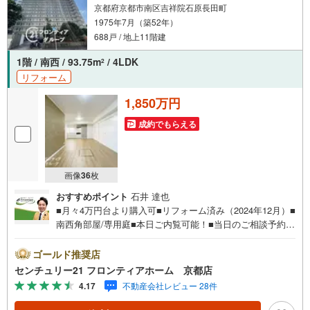
京都府京都市南区吉祥院石原長田町
1975年7月（築52年）
688戸 / 地上11階建
1階 / 南西 / 93.75m
/ 4LDK
2
リフォーム
1,850万円
成約でもらえる
画像
36
枚
おすすめポイント
石井 達也
■月々4万円台より購入可■リフォーム済み（2024年12月）■
南西角部屋/専用庭■本日ご内覧可能！■当日のご相談予約は
お電話がスムーズ 特徴・南西角部屋・専用庭・陽当り、風
通し良好 リフォーム内容・システムキッチン・ユニットバ
ゴールド推奨店
ス・シャンプードレッサー・クロス、畳、フロアタイル・
センチュリー21 フロンティアホーム 京都店
トイレ、ウォシュレット・モニター付きインターホン・一
4.17
不動産会社レビュー 28件
部建具・ハウスクリーニング 立地・京都市立大薮小学校ま
で徒歩約22分（約2090m）・京都市立久世中学校まで徒歩