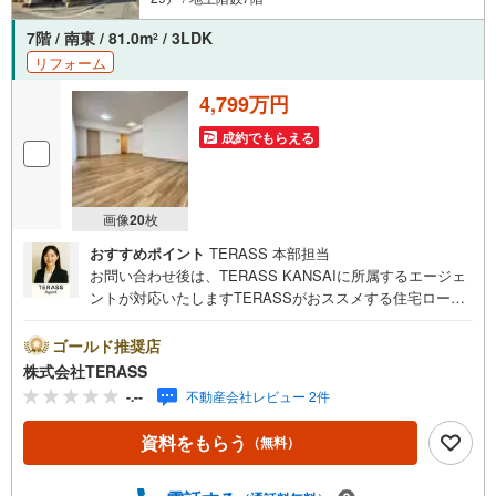
7階 / 南東 / 81.0m
/ 3LDK
2
リフォーム
4,799万円
成約でもらえる
画像
20
枚
おすすめポイント
TERASS 本部担当
お問い合わせ後は、TERASS KANSAIに所属するエージェ
ントが対応いたしますTERASSがおススメする住宅ローン
【 auじぶん銀行 】変動金利 1.030％（諸条件適用の場
合）・がん100％保障団信が【金利上乗せなし】で加入可
ゴールド推奨店
能！・頭金0円でも可能！・諸費用も、物件価格の10％まで
株式会社TERASS
は融資可能！※2026年8月現在■買物施設が徒歩8分圏内に点
-.--
不動産会社レビュー 2件
在♪生活しやすい住環境■全居室6帖以上◎家具を置いても
のびのび過ごせるます■大切なペットと暮らせます（細則
資料をもらう
（無料）
有）【リフォーム内容】○新規交換:キッチン、ユニットバ
ス、洗面台、温水洗浄機能付トイレ、防水パン、建具○張