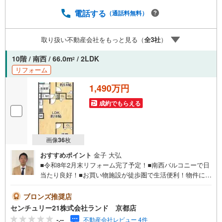
電話する
（通話料無料）
取り扱い不動産会社をもっと見る（
全
3
社
）
10階 / 南西 / 66.0m
/ 2LDK
2
リフォーム
1,490万円
成約でもらえる
画像
36
枚
おすすめポイント
金子 大弘
■令和8年2月末リフォーム完了予定！■南西バルコニーで日
当たり良好！■お買い物施設が徒歩圏で生活便利！物件に関
するお問い合わせは（株）ランド 京都店までお気軽にお
問い合わせくださいませ！＜センチュリー21ランドについ
ブロンズ推奨店
て＞●センチュリー21ランド京都店は・・・ お客様のご
センチュリー21株式会社ランド 京都店
希望をお客様の目線でご満足いただけるお住いを全力でお
-.--
不動産会社レビュー 4件