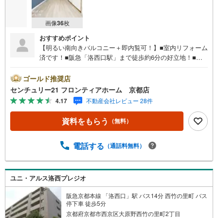
画像
36
枚
おすすめポイント
【明るい南向きバルコニー＋即内覧可！】■室内リフォーム
済です！■阪急「洛西口駅」まで徒歩約6分の好立地！■宅
配ボックス完備！不在になりがちな方でも安心ですね 特
徴・2沿線がご利用いただけますので通勤や通学、お出かけ
ゴールド推奨店
にも便利ですね・中学校まで徒歩10分圏内でお子様の通学
センチュリー21 フロンティアホーム 京都店
も安心です・周辺にはスーパー・コンビニもあり、お買い
4.17
不動産会社レビュー 28件
物にも便利な立地です リフォーム内容・キッチン新調・浴
室新調・トイレ新調・洗面化粧台新調・クロス一式貼替・
資料をもらう
（無料）
タタミ表替え 立地・向日市立第2向陽小学校まで徒歩約12
分・向日市 西ノ岡中学校まで徒歩約8分 弊社が選ばれる理
由 1.お金の扱い方のプロ、ファイナンシャルプランナーが
電話する
（通話料無料）
資金計画をサポート！2.買い替えなどにも対応できる売却
専門チームあり！3.たくさんの銀行と繋がりがあるため、
最も低金利になるように審査が可能！4.物件のお引渡し後
ユニ・アルス洛西プレジオ
に必要になったお家のリフォームも弊社のリフォームプラ
ンナーがご提案！弊社は専門家同士が連携をとっているた
阪急京都本線 「洛西口」駅 バス14分 西竹の里町 バス
め、より多くの知見がございます。
停下車 徒歩5分
京都府京都市西京区大原野西竹の里町2丁目