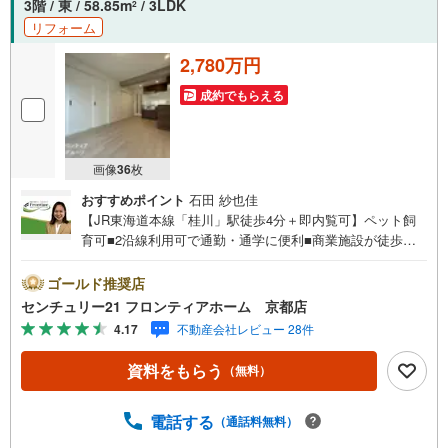
3階 / 東 / 58.85m
/ 3LDK
2
リフォーム
2,780万円
成約でもらえる
画像
36
枚
おすすめポイント
石田 紗也佳
【JR東海道本線「桂川」駅徒歩4分＋即内覧可】ペット飼
育可■2沿線利用可で通勤・通学に便利■商業施設が徒歩圏
内にあり日々の買い物がラクラク■東向きで午後の日差しが
抑えられ夏場も快適■令和7年6月リフォーム歴あり リフォ
ゴールド推奨店
ーム内容・システムキッチン新調・キッチンパネル新調・
センチュリー21 フロンティアホーム 京都店
ユニットバス新調・洗面台新調・洗濯パン新調・トイレ新
4.17
不動産会社レビュー 28件
調・給湯器新調・モニターホン新調・ダウンライト新設・
ポスト新調・クロス全て貼替・フロアタイル貼替・CF貼
資料をもらう
（無料）
替・建具一部新調・室内一部塗装・網戸一部貼替・畳表
替・襖貼替・障子貼替・フローリング貼替・洗い工事一式
立地・京都市立久世西小学校まで徒歩約12分・京都市立久
電話する
（通話料無料）
世中学校まで徒歩約26分 弊社が選ばれる理由 1.お金の扱い