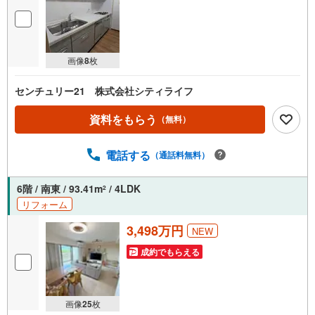
画像
8
枚
センチュリー21 株式会社シティライフ
資料をもらう
（無料）
電話する
（通話料無料）
6階 / 南東 / 93.41m
/ 4LDK
2
リフォーム
3,498万円
NEW
成約でもらえる
画像
25
枚