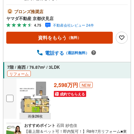
ブロンズ推奨店
ヤマダ不動産 京都伏見店
4.75
不動産会社レビュー 24件
資料をもらう
（無料）
電話する
（通話料無料）
7階 / 南西 / 76.87m
/ 3LDK
2
リフォーム
2,598万円
NEW
成約でもらえる
画像
26
枚
おすすめポイント
石田 紗也佳
【最上階＆ペット可！即内覧可！】R8年7月リフォーム■東