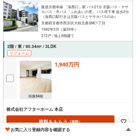
阪急京都本線 「洛西口」駅 バス21分 京阪バス・ヤサ
カバス・市バス「ふれあいの里」 バス停下車 徒歩2分
（洛西口駅行きは京阪バスとヤサカバスのみ）
京都府京都市西京区大枝北沓掛町1丁目
1992年3月（築35年）
272戸 / 地上6階建て
2階 / 東 / 90.34m
/ 3LDK
2
リフォーム
1,940万円
画像
34
枚
株式会社アフターホーム 本店
資料をもらう
（無料）
お気に入り登録内容を確認する