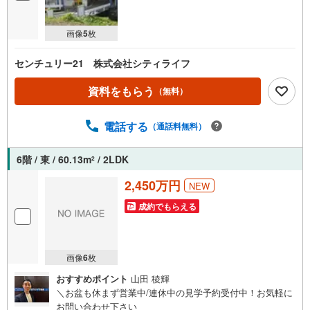
画像
5
枚
センチュリー21 株式会社シティライフ
資料をもらう
（無料）
電話する
（通話料無料）
6階 / 東 / 60.13m
/ 2LDK
2
2,450万円
NEW
成約でもらえる
画像
6
枚
おすすめポイント
山田 稜輝
＼お盆も休まず営業中/連休中の見学予約受付中！お気軽に
お問い合わせ下さい