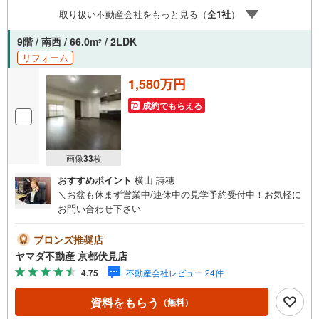
取り扱い不動産会社をもっと見る（
全
1
社
）
9階 / 南西 / 66.0m
/ 2LDK
2
リフォーム
1,580万円
成約でもらえる
画像
33
枚
おすすめポイント
横山 詩穂
＼お盆も休まず営業中/連休中の見学予約受付中！お気軽に
お問い合わせ下さい
ブロンズ推奨店
ヤマダ不動産 京都伏見店
4.75
不動産会社レビュー 24件
資料をもらう
（無料）