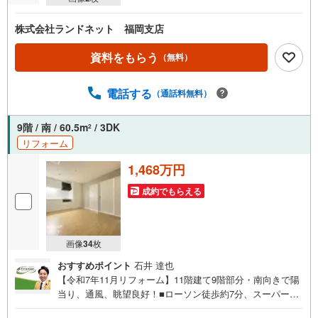
株式会社ランドネット 福岡支店
資料をもらう
（無料）
電話する
（通話料無料）
9階 / 南 / 60.5m
/ 3DK
2
リフォーム
1,468万円
成約でもらえる
画像
34
枚
おすすめポイント
石井 達也
【令和7年11月リフォーム】11階建て9階部分・南向きで陽
当り、通風、眺望良好！■ローソン徒歩約7分、スーパーマ
ツモト徒歩約9分で日常のお買い物に便利です。■シャンプ