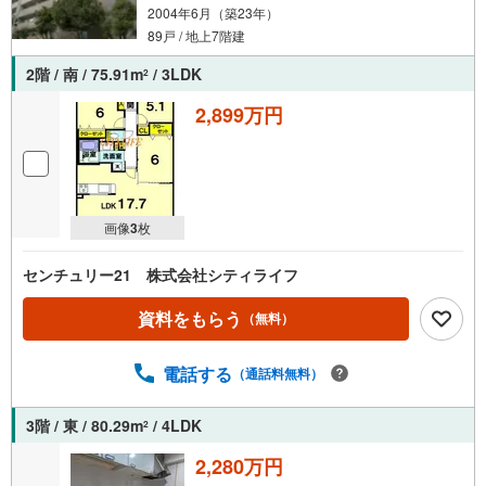
2004年6月（築23年）
89戸 / 地上7階建
2階 / 南 / 75.91m
/ 3LDK
2
2,899万円
画像
3
枚
センチュリー21 株式会社シティライフ
資料をもらう
（無料）
電話する
（通話料無料）
3階 / 東 / 80.29m
/ 4LDK
2
2,280万円