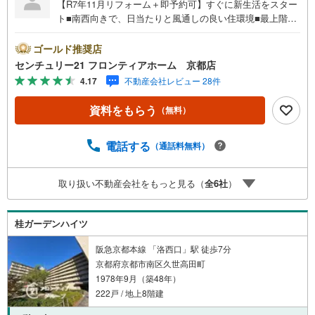
【R7年11月リフォーム＋即予約可】すぐに新生活をスター
ト■南西向きで、日当たりと風通しの良い住環境■最上階に
位置し、上階からの生活音が気になりにくい住戸です■敷地
内に公園など共有施設充実 特徴・688戸の大規模マンショ
ゴールド推奨店
ンならではの安定した管理・運営が魅力です。・吉祥院運
センチュリー21 フロンティアホーム 京都店
動公園が徒歩3分！週末レジャーにも便利な立地ですね・管
4.17
不動産会社レビュー 28件
理人日勤で安心の管理体制です！ リフォーム内容・システ
ムキッチン/ユニットバス/トイレ/シャンプードレッサー/洗
資料をもらう
（無料）
濯パン/洗濯水栓交換・クロス/クッションフロア/フロアタ
イル貼替・建具調節、交換、ハウスクリーニング 他 立
地・京都市立祥栄小学校まで徒歩約16分・京都市立洛南中
電話する
（通話料無料）
学校まで徒歩約25分 弊社が選ばれる理由 1.お金の扱い方の
プロ、ファイナンシャルプランナーが資金計画をサポー
取り扱い不動産会社をもっと見る（
全
6
社
）
ト！2.買い替えなどにも対応できる売却専門チームあり！
3.たくさんの銀行と繋がりがあるため、最も低金利になる
ように審査が可能弊社は専門家同士が連携をとっているた
桂ガーデンハイツ
め、より多くの知見がございます
阪急京都本線 「洛西口」駅 徒歩7分
京都府京都市南区久世高田町
1978年9月（築48年）
222戸 / 地上8階建