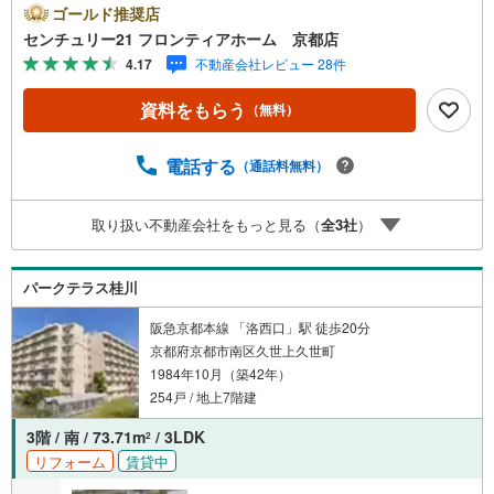
炊機能付き 特徴・大切な靴をすっきり収納できるシューズ
ゴールド推奨店
ボックス付き・衣類以外の片付けにも便利な約5.5帖の納戸
センチュリー21 フロンティアホーム 京都店
があります・エレベーターは2基以上あり忙しい朝もスムー
4.17
不動産会社レビュー 28件
ズ・日勤の管理人による安心の管理体制・RC造7階建ての
強固な構造で安心です 立地・久世西小学校まで徒歩約5
資料をもらう
（無料）
分・久世中学校まで徒歩約19分 弊社が選ばれる理由 1.お金
の扱い方のプロ、ファイナンシャルプランナーが資金計画
をサポート！2.買い替えなどにも対応できる売却専門チー
電話する
（通話料無料）
ムあり！3.たくさんの銀行と繋がりがあるため、最も低金
利になるように審査が可能！4.物件のお引渡し後に必要に
取り扱い不動産会社をもっと見る（
全
3
社
）
なったお家のリフォームも弊社のリフォームプランナーが
ご提案！弊社は専門家同士が連携をとっているため、より
多くの知見がございますお気軽にお問合せください！
パークテラス桂川
阪急京都本線 「洛西口」駅 徒歩20分
京都府京都市南区久世上久世町
1984年10月（築42年）
254戸 / 地上7階建
3階 / 南 / 73.71m
/ 3LDK
2
リフォーム
賃貸中