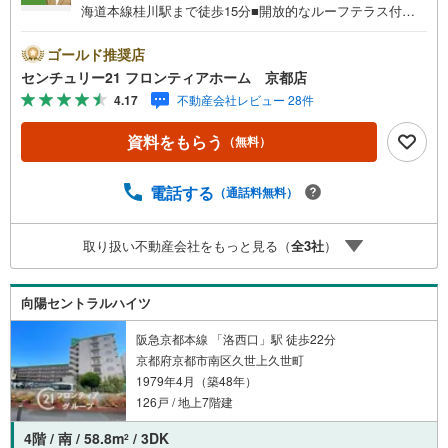
海道本線桂川駅まで徒歩15分■開放的なルーフテラス付き
の3LDK■7階南西向きにつき採光・通風・眺望良好良好な住
空間 リフォーム内容・システムキッチン新調・浴室ユニッ
ゴールド推奨店
トバス新調・洗面化粧台新調・温水洗浄便座付きトイレ新
センチュリー21 フロンティアホーム 京都店
調・全室クロスおよびフローリング張替・建具新調 等 立
4.17
不動産会社レビュー 28件
地・京都市立久世西小学校まで徒歩約11分・京都市立久世
中学校まで徒歩約17分 弊社が選ばれる理由 1.お金の扱い方
資料をもらう
（無料）
のプロ、ファイナンシャルプランナーが資金計画をサポー
ト！2.買い替えなどにも対応できる売却専門チームあり！
3.たくさんの銀行と繋がりがあるため、最も低金利になる
電話する
（通話料無料）
ように審査が可能！4.物件のお引渡し後に必要になったお
家のリフォームも弊社のリフォームプランナーがご提案！
取り扱い不動産会社をもっと見る（
全
3
社
）
5.定期的にご連絡を繋ぎ、有事の際に迅速にサポートいた
します弊社は専門家同士が連携をとっているため、より多
くの知見がございますお気軽にお問合せください！
向陽セントラルハイツ
阪急京都本線 「洛西口」駅 徒歩22分
京都府京都市南区久世上久世町
1979年4月（築48年）
126戸 / 地上7階建
4階 / 南 / 58.8m
/ 3DK
2