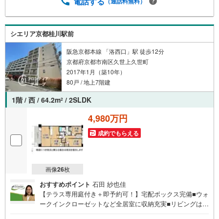
替:フローリング、クロス○シーリングライト取付、 ダウン
電話する
（通話料無料）
ライト設置○カーテンレール交換他
シエリア京都桂川駅前
阪急京都本線 「洛西口」駅 徒歩12分
京都府京都市南区久世上久世町
2017年1月（築10年）
80戸 / 地上7階建
1階 / 西 / 64.2m
/ 2SLDK
2
4,980万円
成約でもらえる
画像
26
枚
おすすめポイント
石田 紗也佳
【テラス専用庭付き＋即予約可！】宅配ボックス完備■ウォ
ークインクローゼットなど全居室に収納充実■リビングはゆ
ったり約14.3帖の2SLDK■浴室は1坪以上の広さで嬉しい追