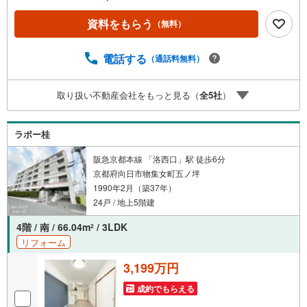
まで徒歩約14分・洛南中学校まで徒歩約22分 弊社が選ばれ
る理由 1.お金の扱い方のプロ、ファイナンシャルプランナ
資料をもらう
（無料）
ーが資金計画をサポート！2.買い替えなどにも対応できる
売却専門チームあり！3.たくさんの銀行と繋がりがあるた
め、最も低金利になるように審査が可能！4.物件のお引渡
電話する
（通話料無料）
し後に必要になったお家のリフォームも弊社のリフォーム
プランナーがご提案！5.定期的にご連絡を繋ぎ、有事の際
取り扱い不動産会社をもっと見る（
全
5
社
）
に迅速にサポートいたします弊社は専門家同士が連携をと
っているため、より多くの知見がございます。お気軽にお
問合せください！
ラポー桂
阪急京都本線 「洛西口」駅 徒歩6分
京都府向日市物集女町五ノ坪
1990年2月（築37年）
24戸 / 地上5階建
4階 / 南 / 66.04m
/ 3LDK
2
リフォーム
3,199万円
成約でもらえる