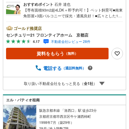
おすすめポイント
石井 達也
【専有面積93m2超4LDK＋即予約可！】ペット飼育可■南東
角部屋×3面バルコニーで採光・通風良好！■広々とした16
帖超LDKには床暖房完備■便利なユーティリティテラスやト
ランクルーム付き 特徴・家事動線に配慮された2WAYカウ
ゴールド推奨店
ンターキッチンを採用・浴室乾燥機やオートロック、宅配
センチュリー21 フロンティアホーム 京都店
ボックスなど設備充実・リフォーム歴あり（2025年:浴室暖
4.17
不動産会社レビュー 28件
房乾燥機、2020年水回り、クロス、フローリング、CF）
立地・洛西陵明小学校まで徒歩11分・洛西陵明中学校まで
資料をもらう
（無料）
徒歩11分 弊社が選ばれる理由 1.お金の扱い方のプロ、ファ
イナンシャルプランナーが資金計画をサポート2.買い替え
などにも対応できる売却専門チームあり！3.たくさんの銀
電話する
（通話料無料）
行と繋がりがあるため、最も低金利になるように審査が可
能！4.物件のお引渡し後に必要になったお家のリフォーム
取り扱い不動産会社をもっと見る（
全
1
社
）
も弊社のリフォームプランナーがご提案！5.定期的にご連
絡を繋ぎ、有事の際に迅速にサポートいたします弊社は専
門家同士が連携をとっているため、より多くの知見がござ
エル・パティオ桂南
いますお気軽にお問合せください
阪急京都本線 「洛西口」駅 徒歩23分
京都府京都市西京区牛ケ瀬西柿町
1998年7月（築29年）
29戸 / 地上階数7階