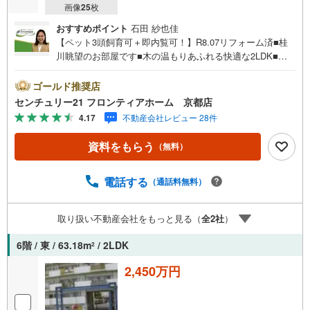
画像
25
枚
おすすめポイント
石田 紗也佳
【ペット3頭飼育可＋即内覧可！】R8.07リフォーム済■桂
川眺望のお部屋です■木の温もりあふれる快適な2LDK■大
切なペットと暮らせるテラス付きマンション 特徴・お片付
けもスムーズな食器洗浄乾燥機付きのシステムキッチン・1
ゴールド推奨店
5.3帖の広々としたLDKはご家族の団らんスペースにぴった
センチュリー21 フロンティアホーム 京都店
り・身支度に便利なシャンプードレッサー仕様の洗面台・
4.17
不動産会社レビュー 28件
テラス使用料月額520円で専用スペースを確保 リフォーム
内容・キッチン交換・お風呂交換・床貼り替え・クロス張
資料をもらう
（無料）
替え・リビング建具等の交換・間取り変更（3LDKから2LD
Kへ） 立地・京都市立久世西小学校まで徒歩約11分・京都
市立久世中学校まで徒歩約21分 弊社が選ばれる理由 1.お金
電話する
（通話料無料）
の扱い方のプロ、ファイナンシャルプランナーが資金計画
をサポート！2.買い替えなどにも対応できる売却専門チー
取り扱い不動産会社をもっと見る（
全
2
社
）
ムあり！3.たくさんの銀行と繋がりがあるため、最も低金
利になるように審査が可能！お気軽にお問合せください！
6階 / 東 / 63.18m
/ 2LDK
2
2,450万円