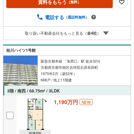
資料をもらう
（無料）
約27分（約2130m） 弊社について・センチュリー21グルー
プ売上販売・契約件数 全国1位の実績（2023年時点・全国9
91店舗中）・リフォームなどのご相談承ります！（カーポ
電話する
（通話料無料）
ートの設置、間取りの一部変更などご提案可能 ）・365日
営業中！お客様のご都合に合わせてご案内 →現地/物件見学
取り扱い不動産会社をもっと見る（
全
4
社
）
（約30分～）→ご希望条件のご相談（約30分～）→資金計
画やローンのご相談（約30分～）→ご売却相談（約30分
～）
桂川ハイツ1号館
阪急京都本線 「洛西口」駅 徒歩32分
京都府京都市南区吉祥院石原長田町
1975年2月（築52年）
688戸 / 地上11階建
3階 / 南西 / 68.75m
/ 3LDK
2
1,190万円
NEW
画像
2
枚