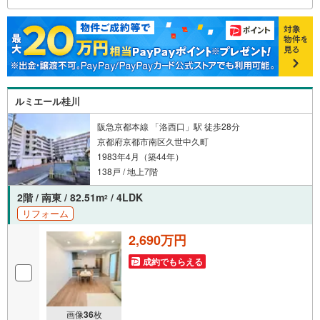
ため、より多くの知見がございます。お気軽にお問合せく
ださい！
ルミエール桂川
阪急京都本線 「洛西口」駅 徒歩28分
京都府京都市南区久世中久町
1983年4月（築44年）
138戸 / 地上7階
2階 / 南東 / 82.51m
/ 4LDK
2
リフォーム
2,690万円
成約でもらえる
画像
36
枚