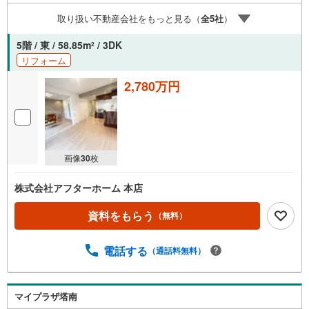
方のプロ、ファイナンシャルプランナーが資金計画をサポ
取り扱い不動産会社をもっと見る（
全
5
社
）
ート2.買い替えなどにも対応できる売却専門チームあり3.
たくさんの銀行と繋がりがあるため、最も低金利になるよ
5階 / 東 / 58.85m
/ 3DK
2
うに審査が可能4.物件のお引渡し後に必要になったお家の
リフォーム
リフォームも弊社のリフォームプランナーがご提案
2,780万円
画像
30
枚
株式会社アフターホーム 本店
資料をもらう
（無料）
電話する
（通話料無料）
マイプラザ塔南