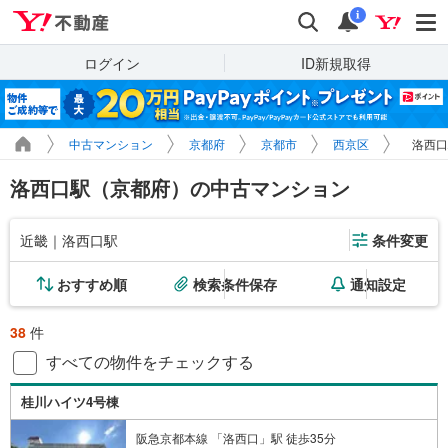
Yahoo!不動産
検索
通知
i
ログイン
ID新規取得
中古マンション
京都府
京都市
西京区
洛西口
洛西口駅（京都府）の中古マンション
近畿｜洛西口駅
条件変更
おすすめ順
検索条件保存
通知設定
38
件
すべての物件をチェックする
桂川ハイツ4号棟
阪急京都本線 「洛西口」駅 徒歩35分