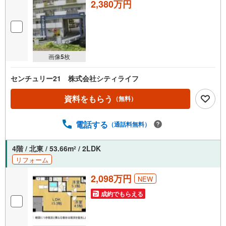
2,380万円
画像
5
枚
センチュリー21 株式会社シティライフ
資料をもらう
（無料）
電話する
（通話料無料）
4階 / 北東 / 53.66m
/ 2LDK
2
リフォーム
2,098万円
NEW
成約でもらえる