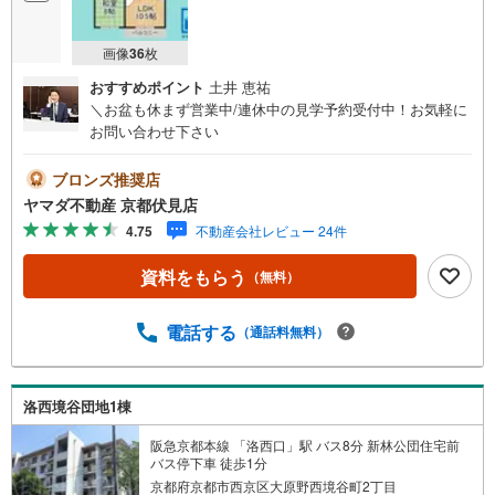
画像
36
枚
おすすめポイント
土井 恵祐
＼お盆も休まず営業中/連休中の見学予約受付中！お気軽に
お問い合わせ下さい
ブロンズ推奨店
ヤマダ不動産 京都伏見店
4.75
不動産会社レビュー 24件
資料をもらう
（無料）
電話する
（通話料無料）
洛西境谷団地1棟
阪急京都本線 「洛西口」駅 バス8分 新林公団住宅前
バス停下車 徒歩1分
京都府京都市西京区大原野西境谷町2丁目