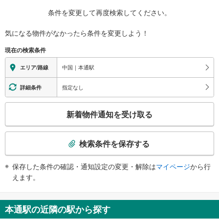
条件を変更して再度検索してください。
気になる物件がなかったら
条件を変更しよう！
現在の検索条件
中国｜本通駅
エリア/路線
指定なし
詳細条件
こ
新着物件通知を受け取る
の
検
索
検索条件を保存する
条
件
保存した条件の確認・通知設定の変更・解除は
マイページ
から行
で
えます。
通
知
を
本通駅の近隣の駅から探す
受