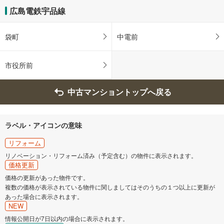
け
広島電鉄宇品線
取
る
袋町
中電前
・
条
件
市役所前
を
マ
中古マンショントップへ戻る
イ
ペ
ー
ラベル・アイコンの意味
ジ
に
リフォーム
保
リノベーション・リフォーム済み（予定含む）の物件に表示されます。
存
価格更新
す
価格の更新があった物件です。
る
複数の価格が表示されている物件に関しましてはそのうちの１つ以上に更新が
あった場合に表示されます。
NEW
情報公開日が7日以内の場合に表示されます。