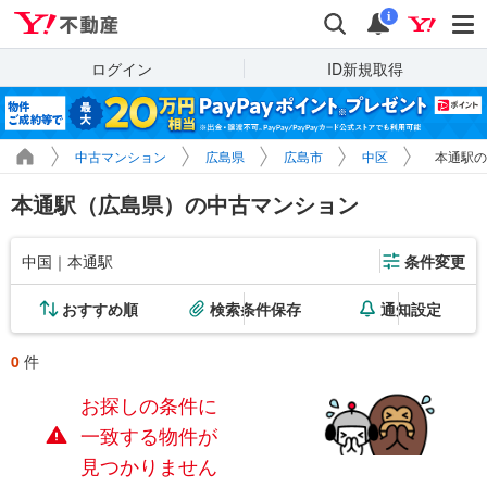
Yahoo!不動産
検索
通知
i
ログイン
ID新規取得
中古マンション
広島県
広島市
中区
本通駅の
本通駅（広島県）の中古マンション
中国｜本通駅
条件変更
おすすめ順
検索条件保存
通知設定
0
件
お探しの条件に
一致する物件が
見つかりません