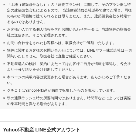
「土地（建築条件なし）」の「建物プラン例」に関して、そのプラン例は特
定の建築請負会社によるもので、 当該建築請負会社以外で建てた場合、同様
のものが同価格で建てられるとは限りません。また、建築請負会社を特定す
るものではありません。
お客様が入力する個人情報を含むお問い合わせデータは、当該物件の取扱会
社に送信され、そこで管理されます。
お問い合わせをされたお客様へは、取扱会社がご連絡いたします。
物件に関するお客様のお問い合わせについては、LINEヤフー株式会社は一切
関与いたしません。取扱会社に直接ご確認ください。
不動産購入の検討、契約にあたってはお客様ご自身が情報を確認し、各会社
より十分な説明を受け判断してください。
本ページの掲載内容は変更される場合があります。あらかじめご了承くださ
い。
クチコミはYahoo!不動産が独自で収集したものを表示しています。
朝の通勤ラッシュ時の所要時間ではありません。時間帯などによっては実際
の乗車時間と異なる場合があります。
Yahoo!不動産 LINE公式アカウント