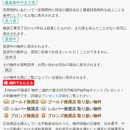
建築条件付き土地
売買契約にあたって一定期間内に特定の建設会社と建築請負契約を結ぶことを
条件にしている土地に表示されます。
未入居
建築工事完了日から1年以上経過したものの、まだ誰も住んだことがない住宅に
表示されます。
賃貸中
賃貸中の物件に表示されます。
賃貸中の物件は、原則ご自身でお住まいいただくことができません。
請求済
その物件が資料請求・お問い合わせ済みの場合に表示されます。
既読
その物件を既にご覧になっている場合に表示されます。
成約でもらえる
【Yahoo!不動産】物件ご成約で最大20万円相当PayPayポイントプレゼント！
の対象物件です。詳細は
プレゼント詳細
をご覧ください。
ゴールド推奨店
ゴールド推奨店 取り扱い物件
シルバー推奨店
シルバー推奨店 取り扱い物件
ブロンズ推奨店
ブロンズ推奨店 取り扱い物件
広告商品を購入している不動産会社のうち、物件情報の正確性、法令遵守、ヤ
フー不動産における成約実績等、当社所定の基準を満たした優良な店舗運営を