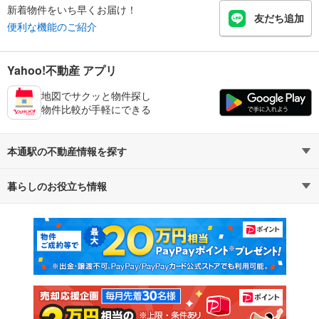
新着物件をいち早くお届け！
友だち追加
便利な機能のご紹介
Yahoo!不動産 アプリ
地図でサクッと物件探し
物件比較が手軽にできる
本通駅の不動産情報を探す
暮らしのお役立ち情報
不動産・住宅
賃貸住宅
マンションカタログ
教えて！住まいの先生
新築マンション
中古マンション
新築一戸建て
中古一戸建て
注文住宅
土地