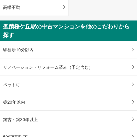
存
高幡不動
す
る
聖蹟桜ケ丘駅の中古マンションを他のこだわりから
探す
駅徒歩10分以内
リノベーション・リフォーム済み（予定含む）
ペット可
築20年以内
築古・築30年以上
500万円以下