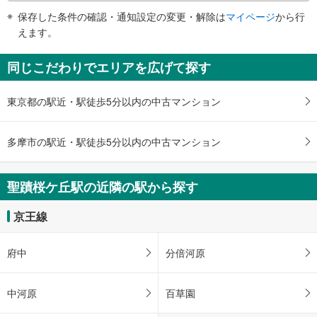
その他
件
保存した条件の確認・通知設定の変更・解除は
マイページ
から行
で
・点字案内（券売機・運賃表・階段手すり）
えます。
・ＡＥＤ
通
知
同じこだわりでエリアを広げて探す
を
受
東京都の駅近・駅徒歩5分以内の中古マンション
け
取
る
多摩市の駅近・駅徒歩5分以内の中古マンション
・
条
件
聖蹟桜ケ丘駅の近隣の駅から探す
を
マ
京王線
イ
ペ
府中
分倍河原
ー
ジ
に
中河原
百草園
保