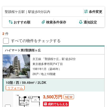
聖蹟桜ケ丘駅｜駅徒歩5分以内
条件変更
おすすめ順
検索条件保存
通知設定
2
件
すべての物件をチェックする
ハイマート第2聖蹟桜ヶ丘
京王線 「聖蹟桜ケ丘」駅 徒歩2分
東京都多摩市関戸4丁目
1981年1月（築46年）
28戸 / 地上10階建
10階 / 西 / 59.49m
/ 2LDK
2
リフォーム
3,500万円
NEW
成約でもらえる