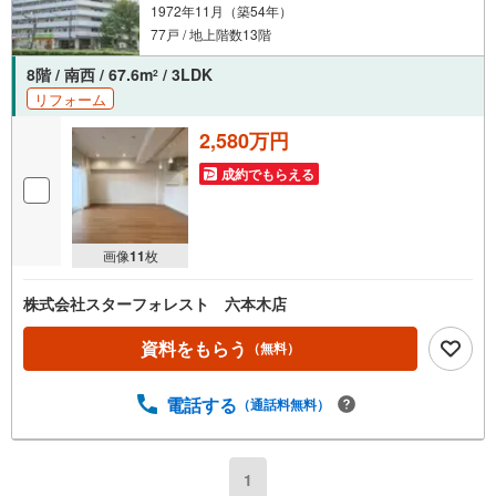
1972年11月（築54年）
77戸 / 地上階数13階
8階 / 南西 / 67.6m
/ 3LDK
2
リフォーム
2,580万円
成約でもらえる
画像
11
枚
株式会社スターフォレスト 六本木店
資料をもらう
（無料）
電話する
（通話料無料）
1