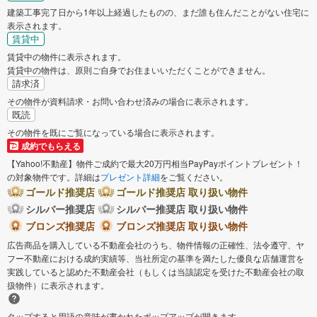
建築工事完了日から1年以上経過したものの、まだ誰も住んだことがない住宅に
表示されます。
賃貸中
賃貸中の物件に表示されます。
賃貸中の物件は、原則ご自身でお住まいいただくことができません。
請求済
その物件が資料請求・お問い合わせ済みの場合に表示されます。
既読
その物件を既にご覧になっている場合に表示されます。
成約でもらえる
【Yahoo!不動産】物件ご成約で最大20万円相当PayPayポイントプレゼント！
の対象物件です。詳細は
プレゼント詳細
をご覧ください。
ゴールド推奨店
ゴールド推奨店 取り扱い物件
シルバー推奨店
シルバー推奨店 取り扱い物件
ブロンズ推奨店
ブロンズ推奨店 取り扱い物件
広告商品を購入している不動産会社のうち、物件情報の正確性、法令遵守、ヤ
フー不動産における成約実績等、当社所定の基準を満たした優良な店舗運営を
実践していると認めた不動産会社（もしくは当該認定を受けた不動産会社の取
扱物件）に表示されます。
タップすると用語の意味が書かれたポップアップが開きます。