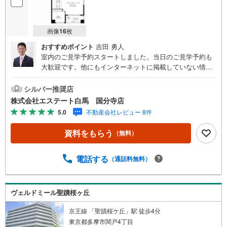
画像
16
枚
おすすめポイント
吉田 勇人
室内のご見学予約スタートしました。当日のご見学予約も
大歓迎です。他にもインターネットに掲載していない情報
も沢山ありますので、まとめてご見学可能です。■Yahoo！
不動産キャンペーン対象店舗。当店で物件を成約するとPa
シルバー推奨店
yPayボーナスをプレゼント！「資料をもらう」「見学予約
株式会社エステート白馬 国分寺店
をする」ボタンからお問い合わせください。【営業時間 9
5.0
不動産会社レビュー 8件
時30分～18時30分】（年中無休）・人気物件には特に問い
合わせが集中するため、お早めにお電話ください。「室
資料をもらう
（無料）
内・現地を見学する」ボタンよりご予約いただくとご見学
がスムーズです。・提携FPへの無料個別相談サービス外部
のファイナンシャルプランナーへの無料個別ライフプラン
電話する
（通話料無料）
相談サービスも御座います。・キッズスペースや授乳スペ
ース、おむつ替えベッド、アンパンマンジュースなどを完
備しておりますので、お子様連れでもお気軽にお越し下さ
ヴェルドミール聖蹟桜ヶ丘
い。
京王線 「聖蹟桜ケ丘」駅 徒歩4分
東京都多摩市関戸4丁目