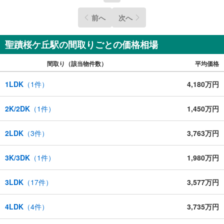
前へ
次へ
聖蹟桜ケ丘駅の間取りごとの価格相場
間取り（該当物件数）
平均価格
1LDK
（
1
件）
4,180万円
2K/2DK
（
1
件）
1,450万円
2LDK
（
3
件）
3,763万円
3K/3DK
（
1
件）
1,980万円
3LDK
（
17
件）
3,577万円
4LDK
（
4
件）
3,735万円