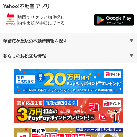
Yahoo!不動産 アプリ
地図でサクッと物件探し
物件比較が手軽にできる
聖蹟桜ケ丘駅の不動産情報を探す
暮らしのお役立ち情報
不動産・住宅
賃貸住宅
マンションカタログ
教えて！住まいの先生
新築マンション
中古マンション
新築一戸建て
中古一戸建て
注文住宅
土地
売却査定