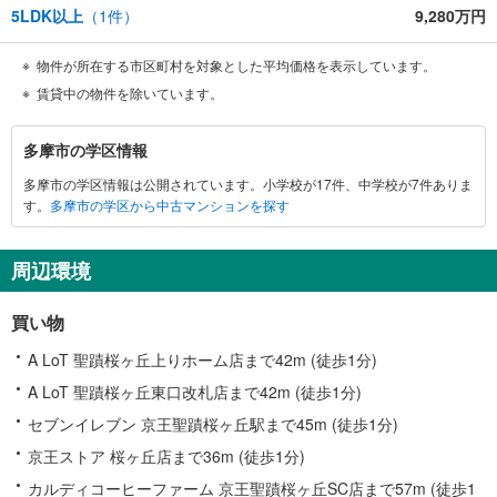
5LDK以上
（
1
件）
9,280万円
物件が所在する市区町村を対象とした平均価格を表示しています。
賃貸中の物件を除いています。
多
多摩市の学区情報
摩
多摩市の学区情報は公開されています。小学校が17件、中学校が7件ありま
市
す。
多摩市の学区から中古マンションを探す
に
関
す
周辺環境
る
情
買い物
報
A LoT 聖蹟桜ヶ丘上りホーム店まで42m (徒歩1分)
A LoT 聖蹟桜ヶ丘東口改札店まで42m (徒歩1分)
セブンイレブン 京王聖蹟桜ヶ丘駅まで45m (徒歩1分)
京王ストア 桜ヶ丘店まで36m (徒歩1分)
カルディコーヒーファーム 京王聖蹟桜ヶ丘SC店まで57m (徒歩1