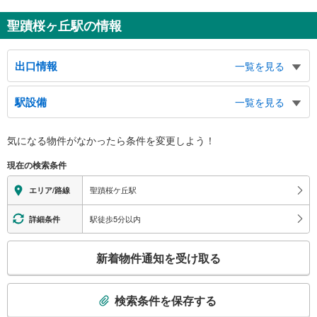
聖蹟桜ヶ丘駅の情報
出口情報
一覧を見る
西口
駅設備
一覧を見る
市立関戸公民館、多摩市役所聖蹟桜ヶ丘駅出張所、市立ＴＡＭＡ女性センタ
ー、市立関戸図書館、一ノ宮児童館、東寺方小学校、タクシーのりば、バスの
バリアフリー状況
りば
気になる物件がなかったら
条件を変更しよう！
※段差なしでの移動経路
東口
（○：有り △：要駅員設備 ×：無し）
現在の検索条件
京王電鉄本社ビル、市立健康センター、警視庁多摩鑑識センター、桜ヶ丘記念
地上⇔改札⇔ホーム：○
病院、多摩中学校、多摩第一小学校、関戸橋、バスのりば
エレベータ
聖蹟桜ケ丘駅
エリア/路線
・各ホーム（２Ｆ）⇔改札内Ｍ１Ｆ通路
・改札内Ｍ１Ｆ通路⇔西口改札（１Ｆ）
駅徒歩5分以内
詳細条件
エスカレータ
こ
・各ホーム（２Ｆ）⇔改札内Ｍ１Ｆ通路
新着物件通知を受け取る
・各ホーム⇔せいせきＳＣ４Ｆ（１０時～２１時）
の
トイレ
検
索
《多機能トイレ》
検索条件を保存する
・西口改札内
条