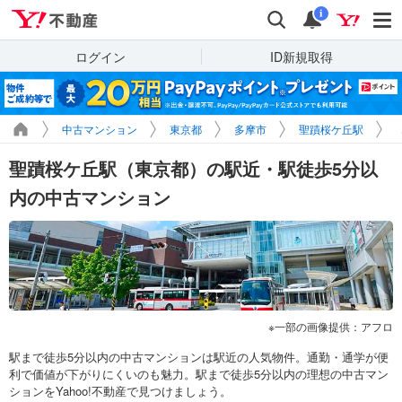
Yahoo!不動産
検索
通知
i
ログイン
ID新規取得
中古マンション
東京都
多摩市
聖蹟桜ケ丘駅
聖蹟桜ケ丘駅（東京都）の駅近・駅徒歩5分以
内の中古マンション
一部の画像提供：アフロ
駅まで徒歩5分以内の中古マンションは駅近の人気物件。通勤・通学が便
利で価値が下がりにくいのも魅力。駅まで徒歩5分以内の理想の中古マン
ションをYahoo!不動産で見つけましょう。