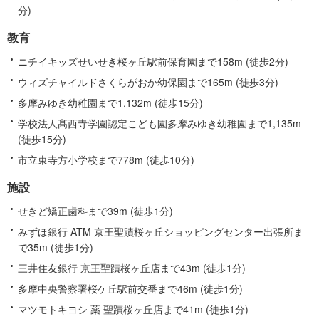
分)
教育
ニチイキッズせいせき桜ヶ丘駅前保育園まで158m (徒歩2分)
ウィズチャイルドさくらがおか幼保園まで165m (徒歩3分)
多摩みゆき幼稚園まで1,132m (徒歩15分)
学校法人髙西寺学園認定こども園多摩みゆき幼稚園まで1,135m
(徒歩15分)
市立東寺方小学校まで778m (徒歩10分)
施設
せきど矯正歯科まで39m (徒歩1分)
みずほ銀行 ATM 京王聖蹟桜ヶ丘ショッピングセンター出張所ま
で35m (徒歩1分)
三井住友銀行 京王聖蹟桜ヶ丘店まで43m (徒歩1分)
多摩中央警察署桜ケ丘駅前交番まで46m (徒歩1分)
マツモトキヨシ 薬 聖蹟桜ヶ丘店まで41m (徒歩1分)