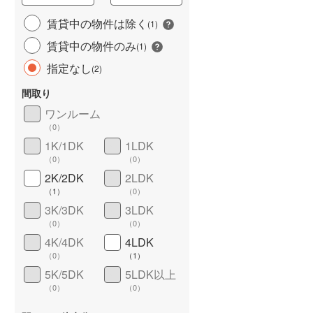
城端線
(
0
)
賃貸中の物件は除く
(
1
)
賃貸中の物件のみ
関西本線（JR西日本）
(
219
)
(
1
)
指定なし
(
2
)
大阪環状線
(
743
)
間取り
山陽本線（JR西日本）
(
386
)
ワンルーム
姫新線
(
35
)
（
0
）
1K/1DK
1LDK
ワイドバルコニー
（
0
）
吉備線
(
17
)
（
0
）
（
0
）
芸備線
(
25
)
2K/2DK
2LDK
（
1
）
（
0
）
可部線
(
30
)
3K/3DK
3LDK
（
0
）
（
0
）
宇部線
(
5
)
4K/4DK
4LDK
山陰本線
(
183
)
（
0
）
（
1
）
5K/5DK
5LDK以上
境線
(
4
)
（
0
）
（
0
）
奈良線
(
127
)