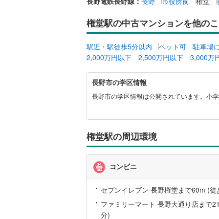
長野電鉄長野線：
長野
市役所前
権堂
オンライン対
桜井線
(
41
権堂駅の中古マンションを他のこ
オンライ
阪和線
(
17
駅近・駅徒歩5分以内
ペット可
駐車場
おおさか
オンライ
2,000万円以下
2,500万円以下
3,000
内子線
(
0
)
長
長野市の学区情報
鳴門線
(
1
)
野
市
長野市の学区情報は公開されています。小学校
土讃線
(
6
)
に
関
鹿児島本
す
る
権堂駅の周辺環境
三角線
(
10
情
報
長崎本線
(
コンビニ
佐世保線
(
セブンイレブン 長野権堂まで60m (徒
豊肥本線
(
ファミリーマート 長野大通り店まで214
日南線
(
5
)
分)