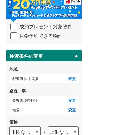
・
条
武蔵野線
(
294
)
件
を
ゲストルーム
横須賀線
(
417
)
（
0
）
成約プレゼント対象物件
マ
青梅線
(
114
)
イ
見学予約できる物件
ペ
小海線
(
0
)
ー
ＴＶモニタ付インターホン
ジ
京浜東北線
(
2,005
)
に
検索条件の変更
（
1
）
保
総武線
(
1,479
)
存
地域
す
御殿場線
(
25
)
る
都道府県 未選択
変更
中央本線（JR東海）
(
214
)
路線・駅
太多線
(
2
)
長野電鉄長野線
変更
名松線
(
4
)
権堂
変更
東海道本線（JR西日本）
(
1,124
)
価格
下限なし
上限なし
~
小浜線
(
2
)