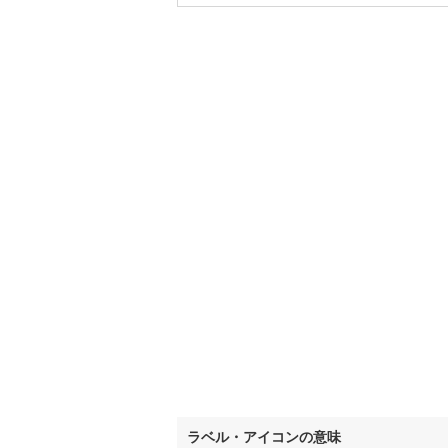
いすみ鉄
IGRいわ
弘南鉄道
由利高原
長野電鉄
宇都宮ラ
鹿島臨海
小湊鐵道
(
上毛電気
流鉄流山
京成本線
(
ラベル・アイコンの意味