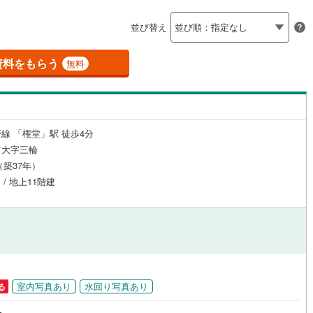
島根
岡山
広島
山口
釜石線
(
0
)
（
1
）
24時間有人管理
（
0
）
並び替え
)
花輪線
(
0
)
香川
愛媛
高知
保存した条件を見る
建ち方、日当たり
磐越東線
(
19
)
資料をもらう
無料
佐賀
長崎
熊本
大分
0
）
南向き（南東・南西含む）
陸羽東線
(
0
)
（
1
）
20
)
米坂線
(
0
)
戸なし
（
0
）
メゾネット
（
0
）
線 「権堂」駅 徒歩4分
五能線
(
0
)
この条件で検索する
この条件で検索する
この条件で検索する
この条件で検索する
この条件で検索する
この条件で検索する
市区町村以下を選択
市区町村を選択す
駅を選択する
市大字三輪
施工・品質・工法関連
6
)
白新線
(
20
)
月（築37年）
 / 地上11階建
越後線
(
42
)
（
0
）
免震構造
（
0
）
ライン（宇都宮～逗子）
湘南新宿ライン（前橋～小田原）
総戸数200以上）
タワー（20階建て以上）
（
0
）
(
1,176
)
)
内房線
(
59
)
)
鹿島線
(
1
)
室内写真あり
水回り写真あり
る
駅が始発駅
（
0
）
海まで2km以内
（
0
）
東海道本線
(
483
)