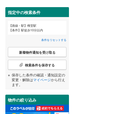
田沢湖線
(
12
)
指定中の検索条件
八戸線
(
0
)
磐越西線
(
14
)
路線・駅
権堂駅
宮崎
鹿児島
沖縄
条件
駅徒歩10分以内
2階以上
（
2
）
陸羽西線
(
0
)
条件をリセットする
左沢線
(
3
)
最上階
（
0
）
こ
津軽線
(
3
)
新着物件通知を受け取る
の
する
る
条件をリセットする
条件をリセットする
条件をリセットする
条件をリセットする
条件をリセットする
条件をリセットする
検
信越本線
(
40
)
索
検索条件を保存する
条
弥彦線
(
2
)
制震構造
（
0
）
件
保存した条件の確認・通知設定の
で
総武本線
(
355
)
低層マンション（4階建て以
変更・解除は
マイページ
から行え
通
ます。
下）
（
0
）
知
を
京葉線
(
294
)
受
物件の絞り込み
け
久留里線
(
2
)
取
小学校まで1km以内
（
1
）
る
山手線
(
1,932
)