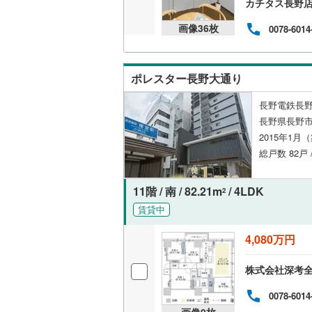
カチタス長野
共用施設
南武線
(
39
画像
36
枚
0078-6014
コンシェ
横浜線
(
41
相模線
(
20
ポレスター長野大通り
設備
五日市線
(
長野電鉄長野
床暖房
（
長野県長野
篠ノ井線
(
2015年1月
常磐線（
総戸数 82戸 
間取り、居室
伊東線
(
33
11階 / 南 / 82.21m
/ 4LDK
バリアフ
2
身延線
(
14
賃貸中
LD
武豊線
(
21
4,080万円
リビング
関西本線（
株式会社深考
（
0
）
参宮線
(
3
)
0078-6014
キッチン
大糸線（J
画像
9
枚