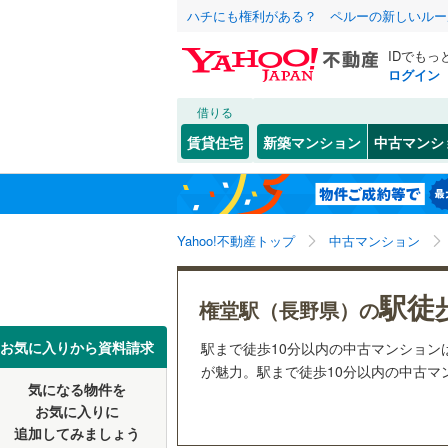
ハチにも権利がある？ ペルーの新しいルー
IDでもっ
ログイン
借りる
北海道
JR
北海道
函館本線
(
こだわり条件
リフォーム、
賃貸住宅
新築マンション
中古マンシ
石勝線
(
0
)
リノベー
東北
青森
（
0
）
根室本線
(
(
3
)
(
2
)
(
2
関東
東京
石北本線
(
Yahoo!不動産トップ
中古マンション
共用設備
常磐線
(
52
宅配ボッ
信越・北陸
新潟
(
0
)
(
0
)
(
0
駅徒
権堂駅（長野県）の
高崎線
(
36
トランク
東海
愛知
お気に入りから資料請求
駅まで徒歩10分以内の中古マンショ
両毛線
(
29
駐車場空
が魅力。駅まで徒歩10分以内の中古マン
烏山線
(
24
気になる物件を
（
0
）
近畿
大阪
お気に入りに
石巻線
(
5
)
追加してみましょう
管理・管理規