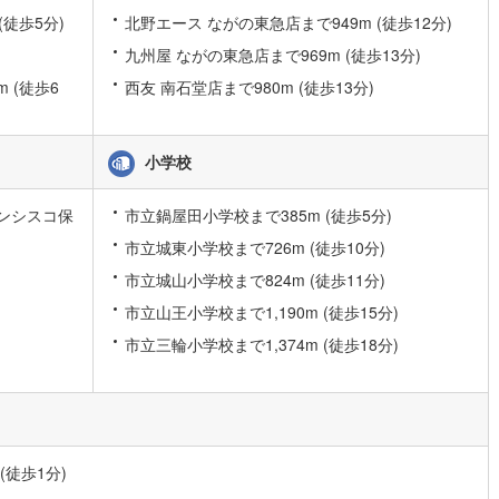
(徒歩5分)
北野エース ながの東急店まで949m (徒歩12分)
0
)
宮崎空港線
(
0
)
九州屋 ながの東急店まで969m (徒歩13分)
線
(
236
)
上越新幹線
(
165
)
 (徒歩6
西友 南石堂店まで980m (徒歩13分)
線
(
198
)
北陸新幹線
(
139
)
線
(
317
)
北陸新幹線（JR西日本）
(
23
)
小学校
幹線
(
3
)
ンシスコ保
市立鍋屋田小学校まで385m (徒歩5分)
地下鉄南北線
(
57
)
札幌市営地下鉄東西線
(
85
)
市立城東小学校まで726m (徒歩10分)
市立城山小学校まで824m (徒歩11分)
下鉄南北線
(
204
)
仙台市地下鉄東西線
(
131
)
市立山王小学校まで1,190m (徒歩15分)
ロ丸ノ内線
(
1,131
)
東京メトロ丸ノ内方南支線
(
200
)
市立三輪小学校まで1,374m (徒歩18分)
ロ東西線
(
839
)
東京メトロ千代田線
(
664
)
ロ半蔵門線
(
657
)
東京メトロ南北線
(
974
)
線
(
842
)
都営三田線
(
1,059
)
徒歩1分)
戸線
(
1,877
)
横浜市営地下鉄ブルーライン
(
585
)