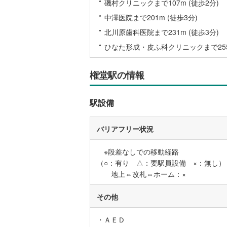
磯村クリニックまで107m (徒歩2分)
中澤医院まで201m (徒歩3分)
名古屋市
北川原歯科医院まで231m (徒歩3分)
名古屋市
ひなた形成・皮ふ科クリニックまで255m
京都市営
権堂駅の情報
OsakaMe
駅設備
OsakaMe
OsakaMe
バリアフリー状況
福岡市地
※段差なしでの移動経路
（○：有り △：要駅員設備 ×：無し）
私鉄・その他
札幌市電
(
地上⇔改札⇔ホーム：×
道南いさ
その他
阿武隈急
・ＡＥＤ
秋田内陸