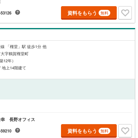
店
8
)
鶴見線
(
71
)
資料をもらう
-53126
無料
ルジュサービス
3
)
（
0
）
キッズルーム
根岸線
(
348
)
（
0
）
1
)
中央本線（JR東日本）
(
809
)
7
)
八高線
(
129
)
線 「権堂」駅 徒歩1分 他
1
）
オール電化
（
0
）
市大字鶴賀権堂町
5
)
大糸線（JR東日本）
(
2
)
（築12年）
各駅停車）
(
257
)
埼京線
(
1,188
)
/ 地上14階建て
全体
)
東海道本線（JR東海）
(
305
)
リー住宅
（
1
）
)
飯田線
(
25
)
)
高山本線（JR東海）
(
16
)
ダイニング15畳以上
JR東海）
(
59
)
紀勢本線（JR東海）
(
4
)
全幸 長野オフィス
博多南線
(
39
)
資料をもらう
-59210
無料
R西日本）
(
0
)
北陸本線
(
2
)