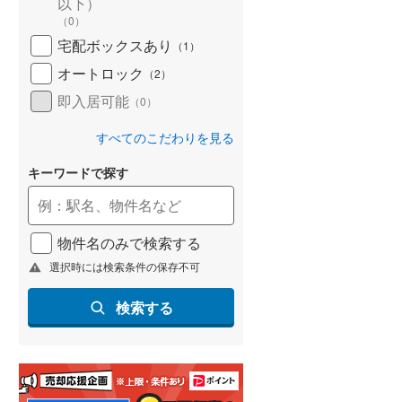
以下）
(
67
)
（
0
）
宅配ボックスあり
（
1
）
名古屋市営地下鉄鶴舞線
(
246
)
オートロック
（
2
）
名古屋市営地下鉄名港線
(
85
)
即入居可能
（
0
）
OsakaMetro長堀鶴見緑地線
(
497
)
すべてのこだわりを見る
OsakaMetro谷町線
(
782
)
キーワードで探す
OsakaMetro千日前線
(
504
)
神戸市営地下鉄海岸線
(
107
)
物件名のみで検索する
福岡市地下鉄七隈線
(
167
)
選択時には検索条件の保存不可
函館市電宝来・谷地頭線
(
2
)
検索する
真岡鐵道
(
0
)
山形鉄道フラワー長井線
(
0
)
えちごトキめき鉄道妙高はねうまラ