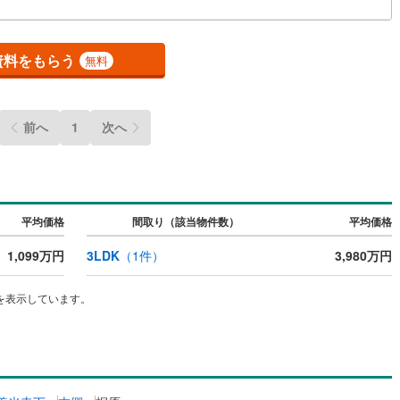
7
)
七尾線
(
0
)
ッチン
（
0
）
対面キッチン
（
1
）
高山本線（JR西日本）
(
2
)
資料をもらう
無料
JR西日本）
(
13
)
湖西線
(
92
)
機あり
（
1
）
浴室に窓あり
（
0
）
)
福知山線
(
355
)
前へ
1
次へ
庭
6
)
播但線
(
39
)
ルコニー
（
0
）
専用庭
（
0
）
)
津山線
(
19
)
平均価格
間取り（該当物件数）
平均価格
)
伯備線
(
25
)
1,099万円
3LDK
（
1
件）
3,980万円
)
呉線
(
38
)
インクローゼット
山口線
(
1
)
を表示しています。
3
)
美祢線
(
0
)
契約、入居関連など
因美線
(
3
)
能
（
0
）
草津線
(
12
)