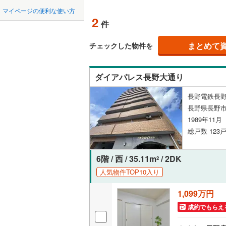
中国
鳥取
北上線
(
2
)
マイページの便利な使い方
ペット可
2
件
山田線
(
15
四国
徳島
配置、向き、
大湊線
(
0
)
まとめて
チェックした物件を
九州・沖縄
福岡
角住戸
（
只見線
(
4
)
ダイアパレス長野大通り
奥羽本線
(
階下に住
長野電鉄長野
男鹿線
(
7
)
0
0
0
0
0
0
長野県長野
該当物件
該当物件
該当物件
該当物件
該当物件
該当物件
件
件
件
件
件
件
構造・規模・
羽越本線
(
1989年11
総戸数 123戸
飯山線
(
0
)
耐震構造
湘南新宿
大規模（
6階 / 西 / 35.11m
/ 2DK
2
(
1,193
)
（
0
）
人気物件TOP10入り
外房線
(
64
1,099万円
立地
成田線
(
25
成約でもらえ
最寄りの
東金線
(
4
)