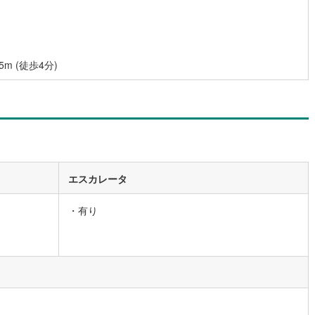
営地下鉄東山線
(
311
)
名古屋市営地下鉄名城線
(
392
)
営地下鉄桜通線
(
237
)
名古屋市営地下鉄上飯田線
(
20
)
 (徒歩4分)
地下鉄烏丸線
(
260
)
京都市営地下鉄東西線
(
240
)
tro今里筋線
(
148
)
OsakaMetro御堂筋線
(
862
)
tro四つ橋線
(
530
)
OsakaMetro中央線
(
457
)
tro堺筋線
(
476
)
神戸市営地下鉄西神・山手線
(
205
)
エスカレータ
下鉄空港線
(
172
)
福岡市地下鉄箱崎線
(
45
)
・有り
38
)
函館市電
(
9
)
りび鉄道
(
0
)
わたらせ渓谷鐵道
(
1
)
行
(
5
)
会津鉄道
(
4
)
縦貫鉄道
(
0
)
しなの鉄道北しなの線
(
4
)