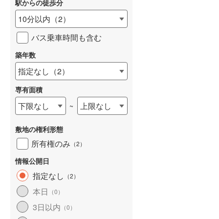
駅からの徒歩分
和歌山線
(
27
)
10分以内
（
2
）
東西線
(
357
)
バス乗車時間も含む
予讃線
(
31
)
築年数
詳しく見る
高徳線
(
61
)
指定なし
（
2
）
牟岐線
(
10
)
専有面積
山陽本線（JR九州）
(
6
)
下限なし
上限なし
~
篠栗線
(
48
)
敷地の権利形態
指宿枕崎線
(
37
)
所有権のみ
（
2
）
筑肥線
(
25
)
情報公開日
久大本線
(
35
)
指定なし
（
2
）
本日
（
0
）
日田彦山線
(
17
)
3日以内
（
0
）
筑豊本線
(
2
)