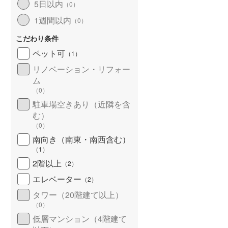
5日以内
（
0
）
北海道新幹線
(
0
)
1週間以内
（
0
）
山形新幹線
(
155
)
こだわり条件
東海道新幹線
(
452
)
ペット可
（
1
）
九州新幹線
(
71
)
リノベーション・リフォー
ム
（
0
）
駐車場空きあり（近隣を含
札幌市営地下鉄東豊線
(
44
)
む）
（
0
）
東京メトロ銀座線
(
666
)
南向き（南東・南西含む）
（
1
）
東京メトロ日比谷線
(
1,021
)
2階以上
（
2
）
東京メトロ有楽町線
(
1,040
)
エレベーター
（
2
）
東京メトロ副都心線
(
822
)
タワー（20階建て以上）
（
0
）
都営新宿線
(
765
)
低層マンション（4階建て
横浜市営地下鉄グリーンライン