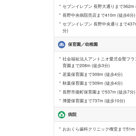
セブンイレブン 長野大通りまで362m 
後藤寺線
(
長野中央病院売店まで410m (徒歩6分)
東北新幹
セブンイレブン 長野中央通りまで437m
秋田新幹
分)
山陽新幹
保育園／幼稚園
西九州新
社会福祉法人アントニオ愛児会聖フラ
育園まで208m (徒歩3分)
地下鉄
札幌市営
若葉保育園まで309m (徒歩4分)
仙台市地
秋葉保育園まで309m (徒歩4分)
東京メト
長野市後町保育園まで537m (徒歩7分)
博愛保育園まで737m (徒歩10分)
東京メト
東京メト
病院
都営浅草
おおくら歯科クリニック権堂まで51m (
都営大江