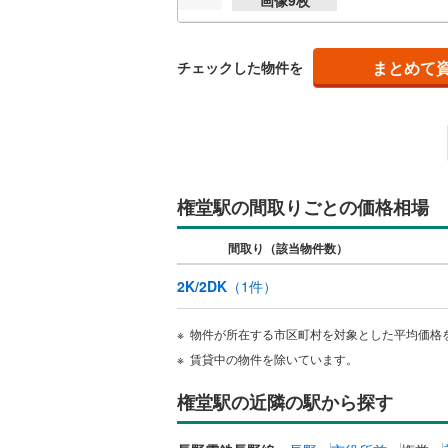
越美北線
(
独立型キ
氷見線
(
1
)
まとめて
チェックした物件を
浴室
紀勢本線（
浴室乾燥
桜島線
(
39
バルコニー、
加古川線
(
権堂駅の間取りごとの価格相場
ルーフバ
赤穂線
(
19
間取り（該当物件数）
宇野線
(
32
収納
2K/2DK
（
1
件）
福塩線
(
12
ウォーク
岩徳線
(
3
)
（
0
）
物件が所在する市区町村を対象とした平均価格
賃貸中の物件を除いています。
小野田線
(
販売、価格、
舞鶴線
(
1
)
権堂駅の近隣の駅から探す
即入居可
木次線
(
0
)