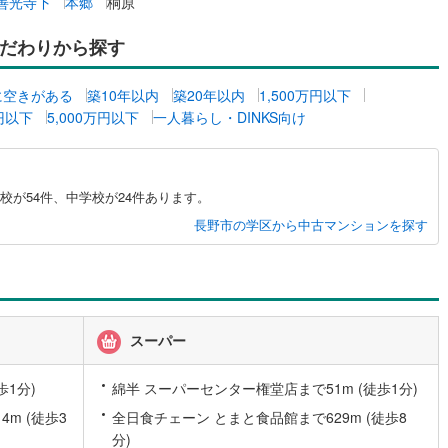
善光寺下
本郷
桐原
応
)
片町線
(
106
)
だわりから探す
ン内見(相談)可
（
0
）
IT重説可
（
0
）
1
)
関西空港線
(
0
)
に空きがある
築10年以内
築20年以内
1,500万円以下
東線
(
558
)
本四備讃線
(
0
)
ン対応とは？
万円以下
5,000万円以下
一人暮らし・DINKS向け
予土線
(
0
)
徳島線
(
8
)
が54件、中学校が24件あります。
土讃線
(
12
)
長野市の学区から中古マンションを探す
線
(
221
)
香椎線
(
17
)
)
肥薩線
(
0
)
15
)
唐津線
(
0
)
スーパー
4
)
大村線
(
1
)
歩1分)
綿半 スーパーセンター権堂店まで51m (徒歩1分)
45
)
日豊本線
(
98
)
m (徒歩3
全日食チェーン とまと食品館まで629m (徒歩8
吉都線
(
0
)
分)