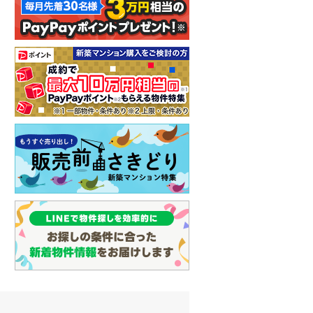
イン
(
2
)
しなの鉄道
(
3
)
津軽鉄道
(
0
)
三陸鉄道リアス線
(
0
)
仙台空港アクセス線
(
4
)
松本電鉄上高地線
(
2
)
関東鉄道常総線
(
8
)
銚子電気鉄道
(
0
)
上信電鉄上信線
(
7
)
埼玉新都市交通伊奈線
(
70
)
京成成田高速鉄道アクセス線
(
0
)
京成千葉線
(
125
)