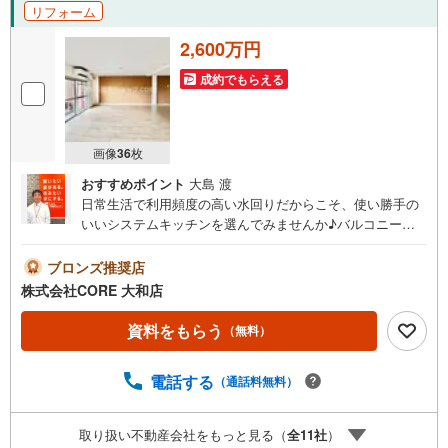
リフォーム
2,600万円
成約でもらえる
画像
36
枚
おすすめポイント
大島 渡
日常生活で利用頻度の高い水回りだからこそ、使い勝手の
いいシステムキッチンを選んでみませんか♪バルコニーの
広さが9.62平米の物件です♪南向きの物件のご紹介♪ついつ
い後回しになる掃除♪フローリングなら楽々です（*＾＿＾
ブロンズ推奨店
*）＝＝＝＝＝＝＝＝＝＝＝＝＝＝＝＝＝＝＝＝＝＝＝＝＝
株式会社CORE 大和店
＝＝＝＝＝●フェアー期間中に物件のお問い合わせをして頂
いたお客様にギフトカード1000円分プレゼント♪●ご案内に
資料をもらう
（無料）
参加して頂いたお客様にはギフトカード4000円分プレゼン
ト♪合計5000円分プレゼント♪お得に不動産を探しましょう
電話する
（通話料無料）
♪（お名前・ご住所・お ・メールアドレス必須）※詳細は当
社営業スタッフまでお問い合わせください。【営業時間 9:
30-20:00】年中無休（※年末年始除く）上記時間はお電話が
取り扱い不動産会社をもっと見る（
全
11
社
）
繋がりやすくなっております。ぜひお気軽にご連絡下さ