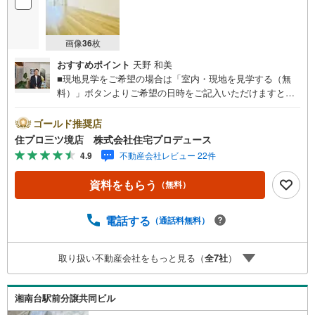
画像
36
枚
おすすめポイント
天野 和美
■現地見学をご希望の場合は「室内・現地を見学する（無
料）」ボタンよりご希望の日時をご記入いただけますとス
ムーズにご案内が可能です。■ 住プロは藤沢市・綾瀬市エ
リアに強い！ 住プロは、藤沢市・綾瀬市エリアの不動産売
ゴールド推奨店
買専門会社です！最新物件情報や当社限定で販売する物件
住プロ三ツ境店 株式会社住宅プロデュース
情報も多数ございますので、お気軽にお問合せ下さい！ ----
4.9
不動産会社レビュー 22件
---------- 弊社独自の住宅ローン提案システム 弊社ではファ
イナンシャル専門スタッフによる【丁寧な資金アドバイ
資料をもらう
（無料）
ス】【ファイナンシャルプラン提案書の作成】を随時行っ
ております。意外に知らないお客様が多い【定年時の住宅
ローン残高】【住宅購入者だけが加入できる無料の生命保
電話する
（通話料無料）
険】【13年間もらえる、国からの特別ボーナス】これから
多くなる【教育費】住宅を買った後から始まる【住宅ロー
取り扱い不動産会社をもっと見る（
全
7
社
）
ン返済】65歳以上から必要になる【老後の費用負担】住宅
探しの【このタイミング】で不安な部分を明確にしていき
ませんか？？ --------------
湘南台駅前分譲共同ビル