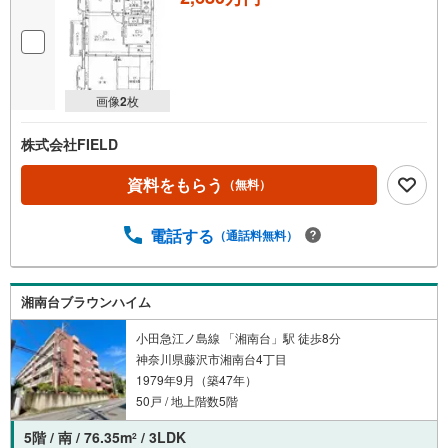
画像
2
枚
株式会社FIELD
資料をもらう
（無料）
電話する
（通話料無料）
湘南台ブラウンハイム
小田急江ノ島線 「湘南台」駅 徒歩8分
神奈川県藤沢市湘南台4丁目
1979年9月（築47年）
50戸 / 地上階数5階
5階 / 南 / 76.35m
/ 3LDK
2