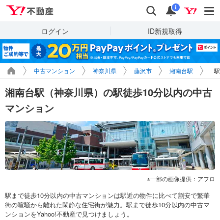
Yahoo!不動産
検索
通知
i
ログイン
ID新規取得
中古マンション
神奈川県
藤沢市
湘南台駅
駅
湘南台駅（神奈川県）の駅徒歩10分以内の中古
マンション
一部の画像提供：アフロ
駅まで徒歩10分以内の中古マンションは駅近の物件に比べて割安で繁華
街の喧騒から離れた閑静な住宅街が魅力。駅まで徒歩10分以内の中古マ
ンションをYahoo!不動産で見つけましょう。