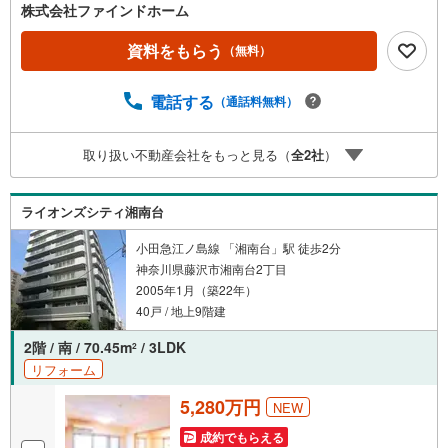
ながら、室内もきれいな一押しのマンションとなっていま
株式会社ファインドホーム
す。ペットの飼育が可能かどうかを事前にご相談いただけ
ます。
資料をもらう
（無料）
電話する
（通話料無料）
取り扱い不動産会社をもっと見る（
全
2
社
）
ライオンズシティ湘南台
小田急江ノ島線 「湘南台」駅 徒歩2分
神奈川県藤沢市湘南台2丁目
2005年1月（築22年）
40戸 / 地上9階建
2階 / 南 / 70.45m
/ 3LDK
2
リフォーム
5,280万円
NEW
成約でもらえる