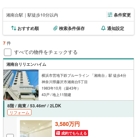
湘南台駅｜駅徒歩10分以内
条件変更
おすすめ順
検索条件保存
通知設定
7
件
すべての物件をチェックする
湘南台リリエンハイム
横浜市営地下鉄ブルーライン 「湘南台」駅 徒歩4分
神奈川県藤沢市湘南台5丁目
1983年10月（築43年）
43戸 / 地上11階建
8階 / 南東 / 53.46m
/ 2LDK
2
リフォーム
3,580万円
成約でもらえる