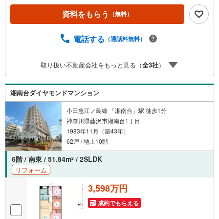
＝＝＝＝＝＝＝＝○現地見学会（事前に必ずお問い合わせく
資料をもらう
（無料）
ださい）毎日、ご見学・ご相談が可能です。9:00～21:00ま
で。ご自宅へお迎え、最寄駅でお待ち合わせ、弊社へのご
来社等ご相談下さい。○FPによるライフプランのシミュレ
電話する
（通話料無料）
ーションライフプランにあった資金計画や、住宅ローンの
ご相談など。○キッズスペースもご用意しております○お車
取り扱い不動産会社をもっと見る（
全
3
社
）
の無料提携駐車場がございます詳しくは営業スタッフより
お伝えさせて頂きます。なんでもお気軽にお申し付けくだ
さいませ。
湘南台ダイヤモンドマンション
小田急江ノ島線 「湘南台」駅 徒歩1分
神奈川県藤沢市湘南台1丁目
1983年11月（築43年）
62戸 / 地上10階
6階 / 南東 / 51.84m
/ 2SLDK
2
リフォーム
3,598万円
成約でもらえる