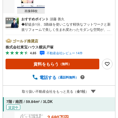
画像
33
枚
おすすめポイント
須藤 善久
◆駅徒歩1分、3路線を使いこなす軽快なフットワークと新
規リフォームで美しく生まれ変わったモダンな空間が、湘
南エリアの洗練された日常をスマートに叶えます。◆スー
パーや公園が身近に揃う至便な環境に寄り添いながら開放
ゴールド推奨店
的なLDKと3つのプライベート空間が日々の暮らしにゆとり
株式会社東宝ハウス横浜戸塚
と彩りを添えてくれます。◆新耐震基準の安心に守られた6
4.85
不動産会社レビュー 14件
階で駅周辺の多彩な商業施設を我が家の庭のように使いこ
なす愉しさがもたらす機能美に満ちた生活が始まります。
資料をもらう
（無料）
【東宝ハウス横浜戸塚】提携銀行 じぶん銀行利用可 *がん1
00％保証団信＋全疾病保障付き○現地見学会（事前に必ず
お問い合わせください）毎日、ご見学・ご相談が可能で
電話する
（通話料無料）
す。9:00～21:00まで。ご自宅へお迎え、最寄駅でお待ち合
わせ、弊社へのご来社等ご相談下さい。○FPによるライフ
取り扱い不動産会社をもっと見る（
全
1
社
）
プランのシミュレーションライフプランにあった資金計画
や住宅ローンのご相談など。○キッズスペースもご用意して
7階 / 南西 / 59.84m
/ 3LDK
2
おります○お車の無料提携駐車場がございます詳しくは営業
賃貸中
スタッフよりお伝えさせて頂きます。なんでもお気軽にお
申し付けくださいませ。
2,680万円