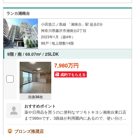
い！現地を見学される場合は「室内・現地を見学する（無
料）」ボタンよりご希望の日時をご記入いただけますとス
ランカ湘南台
ムーズにご案内が可能です。＝＝＝＝＝＝＝＝＝＝＝＝＝
＝＝＝＝＝＝＝＝＝＝＝＝＝＝＝＝＝
小田急江ノ島線 「湘南台」駅 徒歩2分
神奈川県藤沢市湘南台2丁目
2023年1月（築4年）
88戸 / 地上階数14階
9階 / 南 / 68.07m
/ 2SLDK
2
7,980万円
成約でもらえる
画像
36
枚
おすすめポイント
薬や日用品を買うのに便利なマツモトキヨシ湘南台東口店
まで395mです。3路線が利用圏内にあるので、使い分けも
可能です。玄関ホールがきれいだと帰宅した時気分がいい
ですね。内装もキレイな築3年の築浅のお部屋。中古であり
ブロンズ推奨店