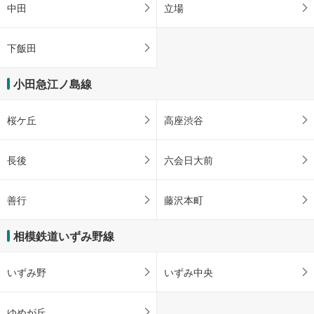
《多機能トイレ》
中田
立場
ー
・改札内
ジ
【横浜市交通局】
《車椅子対応》《ベビーキープ》
に
下飯田
・改札内
保
その他
存
小田急江ノ島線
【小田急電鉄】
す
・ＡＥＤ
る
【相模鉄道】
桜ケ丘
高座渋谷
・ＡＥＤ
【横浜市交通局】
・ＡＥＤ
長後
六会日大前
善行
藤沢本町
相模鉄道いずみ野線
いずみ野
いずみ中央
ゆめが丘