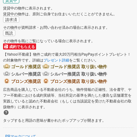
賃貸中
賃貸中の物件に表示されます。
賃貸中の物件は、原則ご自身でお住まいいただくことができません。
請求済
その物件が資料請求・お問い合わせ済みの場合に表示されます。
既読
その物件を既にご覧になっている場合に表示されます。
成約でもらえる
【Yahoo!不動産】物件ご成約で最大20万円相当PayPayポイントプレゼント！
の対象物件です。詳細は
プレゼント詳細
をご覧ください。
ゴールド推奨店
ゴールド推奨店 取り扱い物件
シルバー推奨店
シルバー推奨店 取り扱い物件
ブロンズ推奨店
ブロンズ推奨店 取り扱い物件
広告商品を購入している不動産会社のうち、物件情報の正確性、法令遵守、ヤ
フー不動産における成約実績等、当社所定の基準を満たした優良な店舗運営を
実践していると認めた不動産会社（もしくは当該認定を受けた不動産会社の取
扱物件）に表示されます。
タップすると用語の意味が書かれたポップアップが開きます。
PRマークについて