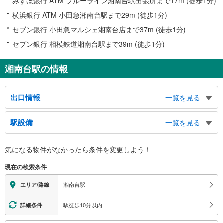
みずほ銀行 ATM ブルーライン湘南台駅出張所まで17m (徒歩1分)
横浜銀行 ATM 小田急湘南台駅まで29m (徒歩1分)
セブン銀行 小田急マルシェ湘南台店まで37m (徒歩1分)
セブン銀行 相模鉄道湘南台駅まで39m (徒歩1分)
湘南台駅の情報
出口情報
一覧を見る
東口Ｅ
駅設備
一覧を見る
湘南台１・５・６・７丁目、東口広場、湘南台公園、藤沢市湘南台文化センタ
ー、こども館、市民シアター、市民センター、公民館、湘南台子育て支援セン
バリアフリー状況
ター、東口バスのりば、東口タクシーのりば
気になる物件がなかったら
条件を変更しよう！
※段差なしでの移動経路
東口Ｆ
（○：有り △：要駅員設備 ×：無し）
現在の検索条件
湘南台１・７丁目、東口広場、湘南台中学校、湘南台公園、藤沢市総合市民図
【小田急電鉄】：○
書館
【相模鉄道】：○
湘南台駅
エリア/路線
東口Ｇ
【横浜市交通局】：○
エレベータ
湘南台１・５・６・７丁目、東大通り、湘南台公園、藤沢市湘南台文化センタ
駅徒歩10分以内
詳細条件
ー、こども館、市民シアター、市民センター、公民館、湘南台子育て支援セン
【小田急電鉄】
ター
・各ホーム⇔改札