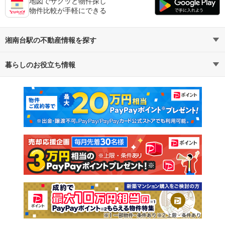
地図でサクッと物件探し
物件比較が手軽にできる
湘南台駅の不動産情報を探す
暮らしのお役立ち情報
不動産・住宅
賃貸住宅
マンションカタログ
教えて！住まいの先生
新築マンション
中古マンション
新築一戸建て
中古一戸建て
注文住宅
土地
売却査定