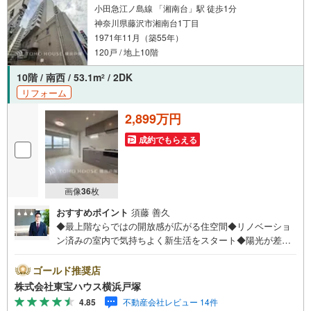
小田急江ノ島線 「湘南台」駅 徒歩1分
神奈川県藤沢市湘南台1丁目
1971年11月（築55年）
120戸 / 地上10階
10階 / 南西 / 53.1m
/ 2DK
2
リフォーム
2,899万円
成約でもらえる
画像
36
枚
おすすめポイント
須藤 善久
◆最上階ならではの開放感が広がる住空間◆リノベーショ
ン済みの室内で気持ちよく新生活をスタート◆陽光が差し
込む明るいリビングで、ゆったりとした時間を過ごせます
◆徒歩圏にスーパーやコンビニがあり、仕事帰りの買い物
ゴールド推奨店
にも便利です＝＝＝＝＝＝＝＝＝＝＝＝＝＝＝＝＝＝＝＝
株式会社東宝ハウス横浜戸塚
【東宝ハウス横浜戸塚】提携銀行 じぶん銀行利用可 *がん1
4.85
不動産会社レビュー 14件
00％保証団信＋全疾病保障付き＝＝＝＝＝＝＝＝＝＝＝＝