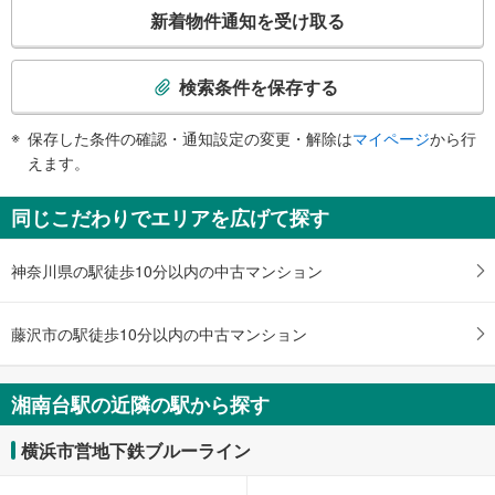
こ
東口Ｈ
新着物件通知を受け取る
【相模鉄道】
の
・ホーム⇔改札
湘南台１・７丁目、東大通り、藤沢市総合市民図書館、湘南台中学校、湘南台
検
【横浜市交通局】
公園、藤沢工科高等学校
索
・ホーム⇔改札
検索条件を保存する
西口Ａ
条
【小田急電鉄】【相模鉄道】【横浜市交通局】
湘南台２・３・４丁目、西大通り、藤沢市北消防署、藤沢市まちづくり協会ビ
・改札⇔東口１Ｆ
件
ル、湘南台高校
保存した条件の確認・通知設定の変更・解除は
マイページ
から行
・改札⇔西口１Ｆ
で
西口Ｂ
えます。
エスカレータ
通
湘南台２・３丁目、西大通り、藤沢北警察署、慶応大学方面バスのりば
【小田急電鉄】
知
西口Ｃ
同じこだわりでエリアを広げて探す
・各ホーム⇔改札
を
湘南台２・３・４丁目、西口広場、藤沢北警察署、藤沢北消防署、藤沢市まち
【相模鉄道】
受
づくり協会ビル、湘南台高校、西口タクシーのりば
・ホーム⇔改札
神奈川県の駅徒歩10分以内の中古マンション
け
西口Ｄ
【横浜市交通局】
取
・ホーム⇔改札
湘南台２・３丁目、西口広場、多摩大学、文教大学方面、湘南台交番
る
【小田急電鉄】【相模鉄道】【横浜市交通局】
藤沢市の駅徒歩10分以内の中古マンション
・改札⇔西口１Ｆ
・
・改札⇔東口１Ｆ
条
トイレ
件
湘南台駅の近隣の駅から探す
【小田急電鉄】
を
《多機能トイレ》
マ
横浜市営地下鉄ブルーライン
・改札内
イ
【相模鉄道】
ペ