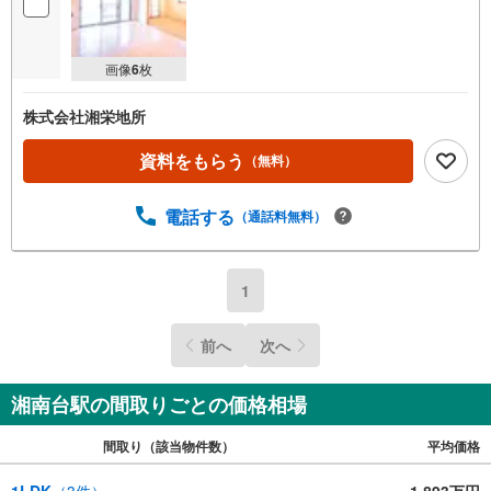
画像
6
枚
株式会社湘栄地所
資料をもらう
（無料）
電話する
（通話料無料）
1
前へ
次へ
湘南台駅の間取りごとの価格相場
間取り（該当物件数）
平均価格
1LDK
（
3
件）
1,893万円