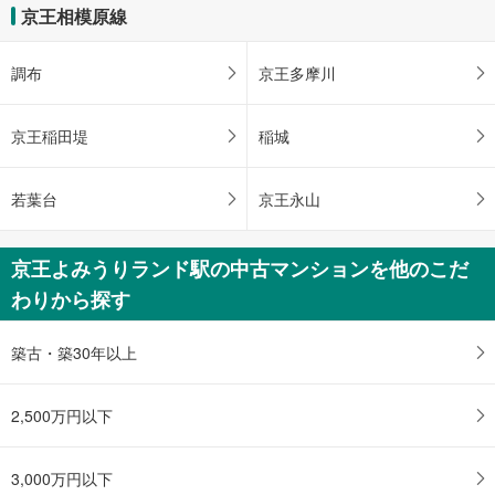
ペ
京王相模原線
ー
ジ
調布
京王多摩川
に
保
存
京王稲田堤
稲城
す
る
若葉台
京王永山
京王よみうりランド駅の中古マンションを他のこだ
わりから探す
築古・築30年以上
2,500万円以下
3,000万円以下