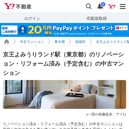
Yahoo!不動産
検索
通知
i
ログイン
ID新規取得
中古マンション
東京都
稲城市
京王よみうりランド
京王よみうりランド駅（東京都）のリノベーシ
ョン・リフォーム済み（予定含む）の中古マン
ション
一部の画像提供：アフロ
リノベーション済み・リフォーム済み（予定含む）の中古マンションは