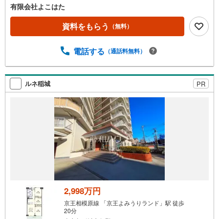
用庭付き！ガーデニングや家庭菜園で緑溢れる暮らし・小
有限会社よこはた
さなお子様も無理なく通える小学校徒歩2分！など 事前見
学予約・当日見学希望・ローン相談などお気軽にお問合せ
資料をもらう
（無料）
下さい。 本日の現地ご見学が可能です まずはお気軽に「よ
こはた不動産」までお問い合わせください。＝＝＝＝＝＝
電話する
（通話料無料）
＝＝＝＝＝＝＝＝＝＝＝＝＝＝＝＝＝＝＝＝＝＝＝【営業
時間 10:00-19:00】（定休日:火・水）上記時間はお電話が
繋がりやすくなっております。ぜひお気軽にご連絡下さ
い！現地を見学される場合は「室内・現地を見学する（無
ルネ稲城
PR
料）」ボタンよりご希望の日時をご記入いただけますとス
ムーズにご案内が可能です。＝＝＝＝＝＝＝＝＝＝＝＝＝
＝＝＝＝＝＝＝＝＝＝＝＝＝＝＝＝
2,998万円
京王相模原線 「京王よみうりランド」駅 徒歩
20分