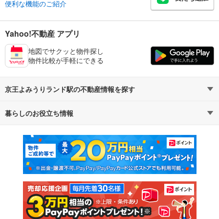
便利な機能のご紹介
Yahoo!不動産 アプリ
地図でサクッと物件探し
物件比較が手軽にできる
京王よみうりランド駅の不動産情報を探す
暮らしのお役立ち情報
不動産・住宅
賃貸住宅
マンションカタログ
教えて！住まいの先生
新築マンション
中古マンション
新築一戸建て
中古一戸建て
注文住宅
土地
売却査定