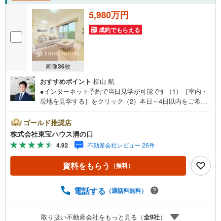
5,980万円
成約でもらえる
画像
36
枚
おすすめポイント
柳山 航
●インターネット予約で当日見学が可能です（1）［室内・
現地を見学する］をクリック（2）本日～4日以内をご希望
の方は「ご要望・ご質問欄」に希望日時をご記入くださ
い！●10:00～21:00はお電話でのお問い合わせがスムーズで
ゴールド推奨店
す。【Yahoo！ 不動産キャンペーン対象店舗】当店で物件
株式会社東宝ハウス溝の口
を成約するとPayPayポイントがもらえる「Yahoo！不動産
4.92
不動産会社レビュー 26件
物件ご成約キャンペーン」の対象になります。「資料をも
らう」「見学予約をする」ボタンからお問い合わせくださ
資料をもらう
（無料）
い。※必ずYahoo！ JAPAN IDでログインしてください。※P
ayPayポイントは出金と譲渡はできません。たくさんのお
客様からのお言葉に感謝してこれからも楽しく素敵なお家
電話する
（通話料無料）
探しをお約束します。お家探しを始めてみようと思われた
らまずは、お気軽に東宝ハウス溝の口に相談してみません
取り扱い不動産会社をもっと見る（
全
9
社
）
か？何も決まっていなくて大丈夫！まずはお客様の夢をお