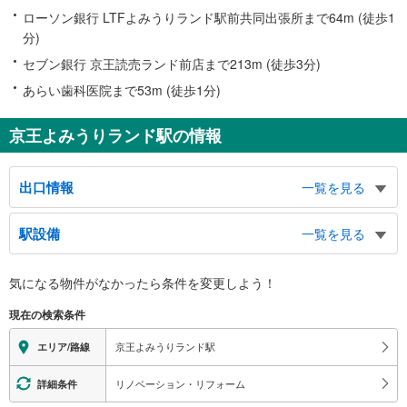
ローソン銀行 LTFよみうりランド駅前共同出張所まで64m (徒歩1
分)
セブン銀行 京王読売ランド前店まで213m (徒歩3分)
あらい歯科医院まで53m (徒歩1分)
京王よみうりランド駅の情報
出口情報
一覧を見る
出口
駅設備
一覧を見る
よみうりランド、矢野口方面、第二文化センター、バスのりば、タクシーのり
ば
バリアフリー状況
気になる物件がなかったら
条件を変更しよう！
※段差なしでの移動経路
（○：有り △：要駅員設備 ×：無し）
現在の検索条件
地上⇔改札⇔ホーム：○
エレベータ
京王よみうりランド駅
エリア/路線
・各ホーム⇔中１Ｆ
トイレ
リノベーション・リフォーム
詳細条件
《多機能トイレ》