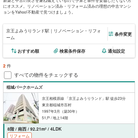
新築と中古の良さを兼ね備えているので予算と条件を妥協したくない方
にオススメ。リノベーション済み・リフォーム済みの理想の中古マンシ
ョンをYahoo!不動産で見つけましょう。
京王よみうりランド駅｜リノベーション・リフォ
条件変更
ーム
おすすめ順
検索条件保存
通知設定
2
件
すべての物件をチェックする
稲城パークホームズ
京王相模原線 「京王よみうりランド」駅 徒歩23分
東京都稲城市百村
1997年3月（築30年）
51戸 / 地上14階
8階 / 南西 / 92.21m
/ 4LDK
2
リフォーム