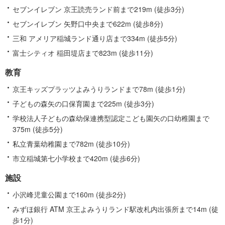
セブンイレブン 京王読売ランド前まで219m (徒歩3分)
セブンイレブン 矢野口中央まで622m (徒歩8分)
三和 アメリア稲城ランド通り店まで334m (徒歩5分)
富士シティオ 稲田堤店まで823m (徒歩11分)
教育
京王キッズプラッツよみうりランドまで78m (徒歩1分)
子どもの森矢の口保育園まで225m (徒歩3分)
学校法人子どもの森幼保連携型認定こども園矢の口幼稚園まで
375m (徒歩5分)
私立青葉幼稚園まで782m (徒歩10分)
市立稲城第七小学校まで420m (徒歩6分)
施設
小沢峰児童公園まで160m (徒歩2分)
みずほ銀行 ATM 京王よみうりランド駅改札内出張所まで14m (徒
歩1分)