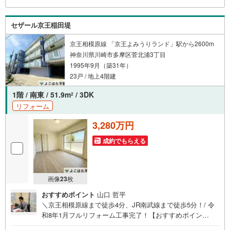
聞かせ下さい！未来の「不安」を「安心」に変える「未来
カレンダー」もご来店時に好評です。スタッフ一同いつで
セザール京王稲田堤
もお客様のお問合せをお待ちしております。
京王相模原線 「京王よみうりランド」駅から2600m
神奈川県川崎市多摩区菅北浦3丁目
1995年9月（築31年）
23戸 / 地上4階建
1階 / 南東 / 51.9m
/ 3DK
2
リフォーム
3,280万円
成約でもらえる
画像
23
枚
おすすめポイント
山口 哲平
＼京王相模原線まで徒歩4分、JR南武線まで徒歩5分！/ 令
和8年1月フルリフォーム工事完了！【おすすめポイン
ト】・敷地内に分譲駐車場付き（別途管理費など要）・専