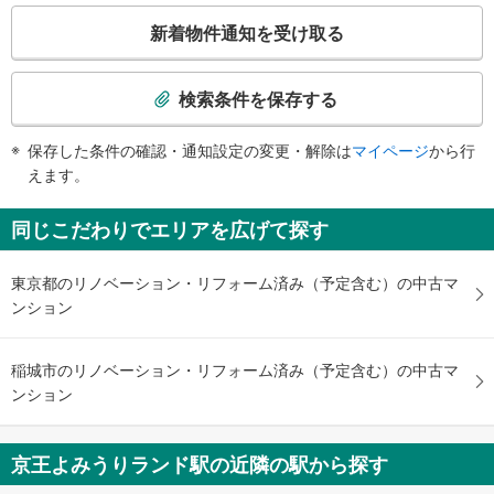
こ
・改札内（中１Ｆ）
新着物件通知を受け取る
スロープ
の
検
・中１Ｆ⇔改札（１Ｆ）
索
その他
検索条件を保存する
条
・点字案内（券売機・運賃表・階段手すり）
件
・ＡＥＤ
保存した条件の確認・通知設定の変更・解除は
マイページ
から行
で
えます。
通
知
同じこだわりでエリアを広げて探す
を
受
東京都のリノベーション・リフォーム済み（予定含む）の中古マ
け
ンション
取
る
・
稲城市のリノベーション・リフォーム済み（予定含む）の中古マ
条
ンション
件
を
マ
京王よみうりランド駅の近隣の駅から探す
イ