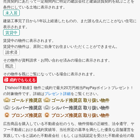
売買契約にあたって一定期間内に特定の建設会社と建築請負契約を結ぶことを
条件にしている土地に表示されます。
未入居
建築工事完了日から1年以上経過したものの、まだ誰も住んだことがない住宅に
表示されます。
賃貸中
賃貸中の物件に表示されます。
賃貸中の物件は、原則ご自身でお住まいいただくことができません。
請求済
その物件が資料請求・お問い合わせ済みの場合に表示されます。
既読
その物件を既にご覧になっている場合に表示されます。
成約でもらえる
【Yahoo!不動産】物件ご成約で最大20万円相当PayPayポイントプレゼント！
の対象物件です。詳細は
プレゼント詳細
をご覧ください。
ゴールド推奨店
ゴールド推奨店 取り扱い物件
シルバー推奨店
シルバー推奨店 取り扱い物件
ブロンズ推奨店
ブロンズ推奨店 取り扱い物件
広告商品を購入している不動産会社のうち、物件情報の正確性、法令遵守、ヤ
フー不動産における成約実績等、当社所定の基準を満たした優良な店舗運営を
実践していると認めた不動産会社（もしくは当該認定を受けた不動産会社の取