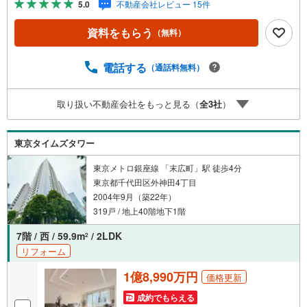
5.0
不動産会社レビュー 15件
ahoo！ JAPAN IDでログインしてください。※PayPayボー
ナスライトは出金と譲渡はできません。ご案内・詳細な資
資料をもらう
（無料）
料のご請求はお気軽にどうぞ♪お電話でのお問い合わせも
常時受け付けております！お気軽にお問い合わせくださ
い。
電話する
（通話料無料）
取り扱い不動産会社をもっと見る（
全
3
社
）
東京タイムズタワー
東京メトロ銀座線 「末広町」駅 徒歩4分
東京都千代田区外神田4丁目
2004年9月（築22年）
319戸 / 地上40階地下1階
7階 / 西 / 59.9m
/ 2LDK
2
リフォーム
1億8,990万円
価格更新
成約でもらえる