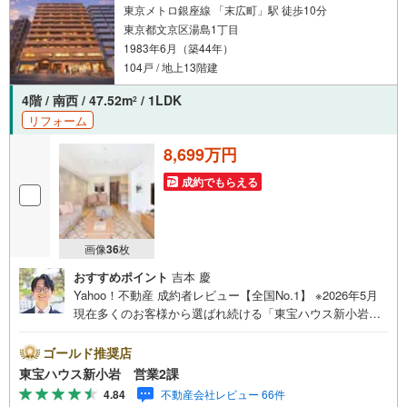
東京メトロ銀座線 「末広町」駅 徒歩10分
東京都文京区湯島1丁目
1983年6月（築44年）
104戸 / 地上13階建
4階 / 南西 / 47.52m
/ 1LDK
2
リフォーム
8,699万円
成約でもらえる
画像
36
枚
おすすめポイント
吉本 慶
Yahoo！不動産 成約者レビュー【全国No.1】 ※2026年5月
現在多くのお客様から選ばれ続ける「東宝ハウス新小岩」
が、圧倒的な実力でお住まい探しをサポートします！■本日
見学OK■営業時間内（9:00～20:00）はお電話でのご連絡が
ゴールド推奨店
スムーズです。ご自宅への送迎・最寄駅でのお待ち合わせ
東宝ハウス新小岩 営業2課
等、お気軽にご相談ください。 選ばれる3つの「圧倒的メ
4.84
不動産会社レビュー 66件
リット」 （1）【業界最低水準の提携住宅ローン】「他社