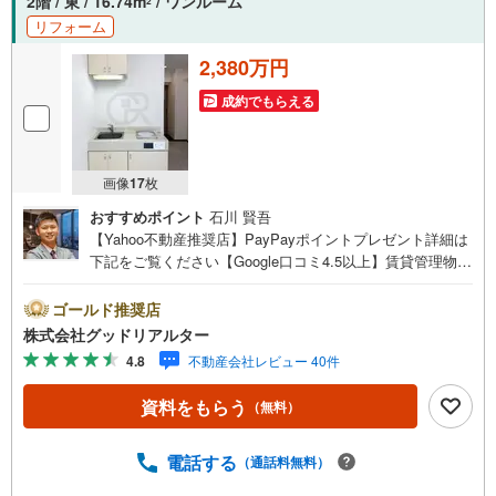
2階 / 東 / 16.74m
/ ワンルーム
2
リフォーム
2,380万円
成約でもらえる
画像
17
枚
おすすめポイント
石川 賢吾
【Yahoo不動産推奨店】PayPayポイントプレゼント詳細は
下記をご覧ください【Google口コミ4.5以上】賃貸管理物件
の入居率99％※2026年5月末時点お薦めマンションのご紹介
です。自己使用も良し、貸しても良しのお薦めマンション
ゴールド推奨店
です。現在空室の為、セカンドハウスを探されている方。
株式会社グッドリアルター
初めは自分で利用し、いずれは投資用として貸し出したい
4.8
不動産会社レビュー 40件
方。投資はしたいけど、実際のお部屋を内見した上で検討
したい方等々。是非お任せください。内見をご希望のお客
資料をもらう
（無料）
様は、事前にご予約頂ければ現地にてご案内可能となって
おりますので、この機会に是非ご検討下さい。※記載賃料等
の収入や利回りは、将来にわたり、得られることを保証す
電話する
（通話料無料）
るものではありません。※賃料等については、賃貸中のもの