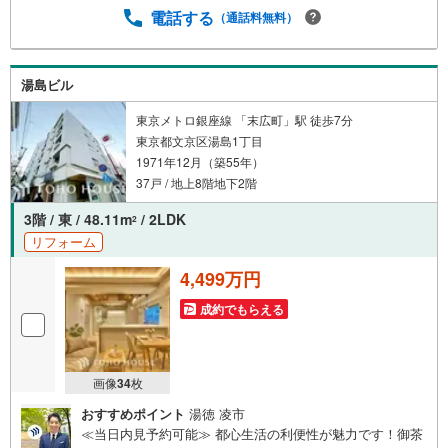
（居住中物件）の手配が必要な場合がございますのでご容
電話する
（通話料無料）
赦ください。事前にご連絡をいただけると、スムーズなご
案内が可能となりますのでお手数ですがご一報ください。
◆物件のご案内は◆弊社へのご来社、お客様宅へのお迎
湯島ビル
え・最寄駅での待ち合わせ、物件周辺のコンビニ等でお待
ち合わせなど、ご希望をお伝えください。ご希望条件をお
東京メトロ銀座線 「末広町」駅 徒歩7分
伝え頂けましたら、ご見学希望物件以外の資料も用意して
東京都文京区湯島1丁目
参ります。もちろん他の物件も併せてご案内させていただ
1971年12月（築55年）
きます。
37戸 / 地上8階地下2階
3階 / 東 / 48.11m
/ 2LDK
2
リフォーム
4,499万円
成約でもらえる
画像
34
枚
おすすめポイント
湯徳 凌市
≪当日内見予約可能≫ 都心生活の利便性が魅力です！御茶