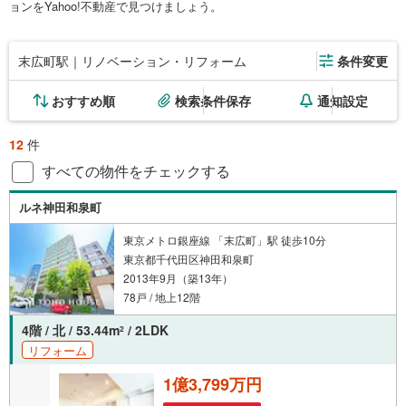
ョンをYahoo!不動産で見つけましょう。
末広町駅｜リノベーション・リフォーム
条件変更
おすすめ順
検索条件保存
通知設定
12
件
すべての物件をチェックする
ルネ神田和泉町
東京メトロ銀座線 「末広町」駅 徒歩10分
東京都千代田区神田和泉町
2013年9月（築13年）
78戸 / 地上12階
4階 / 北 / 53.44m
/ 2LDK
2
リフォーム
1億3,799万円