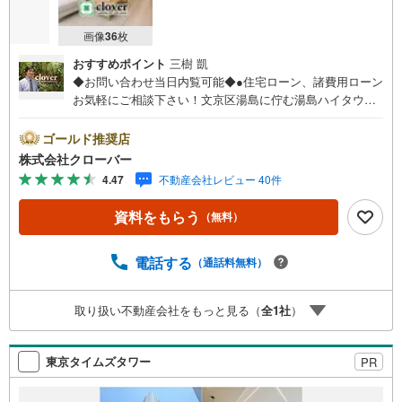
画像
36
枚
おすすめポイント
三樹 凱
◆お問い合わせ当日内覧可能◆●住宅ローン、諸費用ローン
お気軽にご相談下さい！文京区湯島に佇む湯島ハイタウン
B棟。ペット飼育可能。事務所利用可能。千代田線「湯
島」駅徒歩2分。山手線・京浜東北線「御徒町」駅徒歩8
ゴールド推奨店
分。銀座線「上野広小路」駅徒歩6分と利便性に富んだ立
株式会社クローバー
地。周辺には買い物施設や飲食店があり、生活環境が整っ
4.47
不動産会社レビュー 40件
ています。1969年12月築SRC造の16階建て。総戸数232戸
のマンション。敷地内に駐車場・駐輪場・バイク置き場
資料をもらう
（無料）
有。お部屋は13階南東向き、新規リノベーション済。■今
すぐ見たい！■ローンが心配■買う方が得なの？■分からな
い事、何でもご相談下さい。■随時！内覧可能です！■平
電話する
（通話料無料）
日・土日・祝祭日…日程・時間はいつでも調整可能。ご指
定の場所にお車でお迎えに上がります。■不動産購入のご相
取り扱い不動産会社をもっと見る（
全
1
社
）
談も随時開催中！■ ○住宅ローンのご相談 ○買換えのご
相談 ○ご自宅査定のご相談 ○弊社買取も行っておりま
す！
東京タイムズタワー
PR