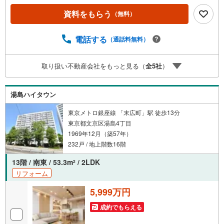
で断られた」「借入がある」方も独自審査で多数承認！優
資料をもらう
（無料）
遇金利と各種手数料0円でお得に。（2）【未来カレンダー
で資金の不安ゼロへ】専用ソフトで将来の家計を無料シミ
ュレーション。「月々いくらなら安心か」をプロが明確に
電話する
（通話料無料）
します。（3）【ご購入後の生涯サポート】売って終わりで
はありません。専属FPがお引渡し後も一生涯お守りしま
取り扱い不動産会社をもっと見る（
全
5
社
）
す。 Yahoo！不動産キャンペーン対象店舗 当店でのご成約
でPayPayボーナスがもらえるキャンペーン対象です！※必
ずYahoo！ JAPAN IDでログインの上お問い合わせくださ
湯島ハイタウン
い。
東京メトロ銀座線 「末広町」駅 徒歩13分
東京都文京区湯島4丁目
1969年12月（築57年）
232戸 / 地上階数16階
13階 / 南東 / 53.3m
/ 2LDK
2
リフォーム
5,999万円
成約でもらえる