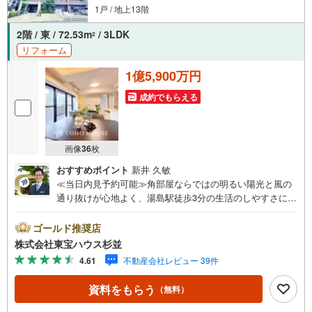
1戸 / 地上13階
2階 / 東 / 72.53m
/ 3LDK
2
リフォーム
1億5,900万円
成約でもらえる
画像
36
枚
おすすめポイント
新井 久敏
≪当日内見予約可能≫角部屋ならではの明るい陽光と風の
通り抜けが心地よく、湯島駅徒歩3分の生活のしやすさにと
ても惹かれました・ 未来を予測し人生設計から始まる「未
来カレンダー」のご提案。・ 未来に起こるであろうご自宅
ゴールド推奨店
リフォームをオンライン上でご提案「ミラカレクラ
株式会社東宝ハウス杉並
ブ」。・ 不動産売却時、ご自宅を綺麗にかつ瀟洒にさせる
4.61
不動産会社レビュー 39件
CG加工ホームステイジングサービス。・ 購入者様へ、税
理士による確定申告の無料セミナーをご招待いたします。
資料をもらう
（無料）
◆ご予約に際して◆日時のご希望をお伝えください。（も
ちろん当日でも対応可能です）事前に鍵等の手配や内覧