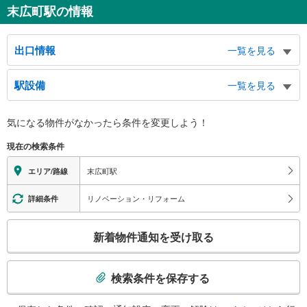
末広町駅の情報
出口情報
一覧を見る
１出口
駅設備
一覧を見る
タクシーのりば、秋葉原三和東洋ビル、秋葉原電気街、東京タイムズタワー、
神田消防署、消防技術試験講習場、秋葉原ＵＤＸ、秋葉原ダイビル、秋葉原駅
バリアフリー状況
（ＪＲ線・つくばエクスプレス線）、台東児童館、昌平童夢館、 昌平小学
気になる物件がなかったら
条件を変更しよう！
※段差なしでの移動経路
校、 昌平まちかど図書館、 神田児童館、神田明神、中央通り、蔵前橋通
（○：有り △：要駅員設備 ×：無し）
り、昭和通り、外神田１−４丁目、神田花岡町、台東１丁目、外神田五丁目交
現在の検索条件
地上⇔改札：×
差点
改札⇔ホーム：○
２出口
末広町駅
エリア/路線
トイレ
みずほ銀行、バスのりば、ホテルニューグリーン御徒町、仲御徒町駅（日比谷
《多機能トイレ》
リノベーション・リフォーム
詳細条件
線）、御徒町駅（ＪＲ線）、御徒町台東中学校、東都文京病院、黒門小学校、
・１番線ホーム上（浅草寄り）
湯島駅（千代田線）、外神田５・６丁目、上野１・３・５丁目、台東２−４丁
その他
こ
目、湯島３丁目、御徒町公園
新着物件通知を受け取る
３出口
・ＡＥＤ
の
検
秋葉原三和東洋ビル、タクシーのりば、秋葉原電気街、東京タイムズタワー、
神田消防署、消防技術試験講習場、秋葉原ＵＤＸ、秋葉原ダイビル、秋葉原駅
索
検索条件を保存する
（ＪＲ線・つくばエクスプレス線）、昌平童夢館、 昌平小学校、 昌平まち
条
かど図書館、 神田児童館、神田明神、台東児童館、中央通り、蔵前橋通り、
件