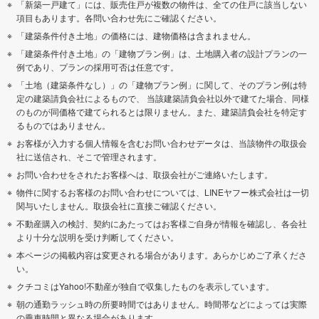
「新築一戸建て」には、販売住戸が複数の物件は、全ての住戸に該当しない
項目もあります。各問い合わせ先にご確認ください。
「建築条件付き土地」の価格には、建物価格は含まれません。
「建築条件付き土地」の「建物プラン例」は、土地購入者の設計プランの一
例であり、プランの採用可否は任意です。
「土地（建築条件なし）」の「建物プラン例」に関して、そのプラン例は特
定の建築請負会社によるもので、 当該建築請負会社以外で建てた場合、同様
のものが同価格で建てられるとは限りません。また、建築請負会社を特定す
るものではありません。
お客様が入力する個人情報を含むお問い合わせデータは、当該物件の取扱会
社に送信され、そこで管理されます。
お問い合わせをされたお客様へは、取扱会社がご連絡いたします。
物件に関するお客様のお問い合わせについては、LINEヤフー株式会社は一切
関与いたしません。取扱会社に直接ご確認ください。
不動産購入の検討、契約にあたってはお客様ご自身が情報を確認し、各会社
より十分な説明を受け判断してください。
本ページの掲載内容は変更される場合があります。あらかじめご了承くださ
い。
クチコミはYahoo!不動産が独自で収集したものを表示しています。
朝の通勤ラッシュ時の所要時間ではありません。時間帯などによっては実際
の乗車時間と異なる場合があります。