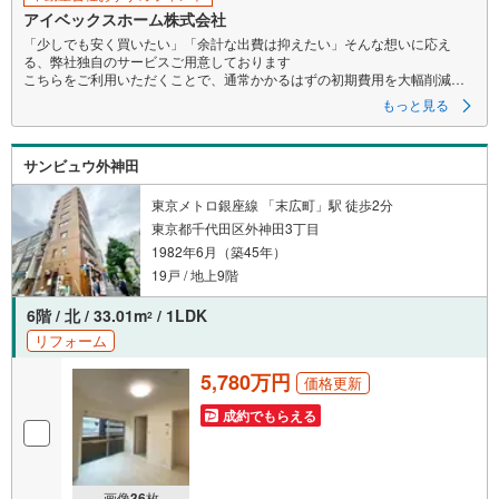
アイベックスホーム株式会社
「少しでも安く買いたい」「余計な出費は抑えたい」そんな想いに応え
る、弊社独自のサービスご用意しております
こちらをご利用いただくことで、通常かかるはずの初期費用を大幅削減す
ることが可能です！
もっと見る
詳細につきましては、下記のお電話フォームよりご連絡ください。営業時
間:朝10時～19時30分 火曜・水曜日は定休日となります。
現地を見学される場合は「室内・現地を見学する（無料）」ボタンよりご
サンビュウ外神田
希望の日時をご記入いただけますとスムーズにご案内が可能です。
まずは『いくらお得になるか』だけでも、お気軽にお問い合わせくださ
い！
東京メトロ銀座線 「末広町」駅 徒歩2分
当日のご案内もご相談を！ご内見は現地お待ち合わせ・現地解散も可能で
東京都千代田区外神田3丁目
す
1982年6月（築45年）
住宅ローン等のご相談もお気軽にお申し付け下さい！
19戸 / 地上9階
6階 / 北 / 33.01m
/ 1LDK
2
リフォーム
5,780万円
価格更新
成約でもらえる
画像
36
枚