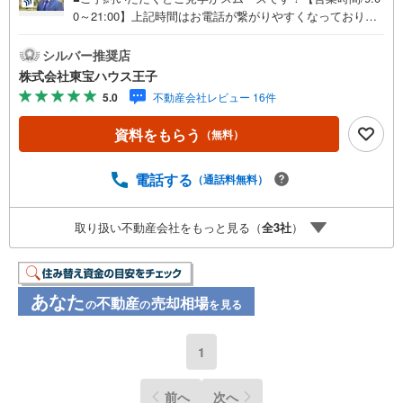
0～21:00】上記時間はお電話が繋がりやすくなっておりま
す。人気物件には特に問い合わせが集中するため、お早め
にお電話ください！下記のお申込み方法も可能です！ご見
シルバー推奨店
学希望のお客様:右上の「室内・現地を見学する」をクリッ
株式会社東宝ハウス王子
クして下さい。資料請求希望のお客様:右上の「資料をもら
5.0
不動産会社レビュー 16件
う」をクリックして下さい。【東宝ハウス王子のポイン
ト】（1）不動産のご提案から資金計画・ライフシミュレー
資料をもらう
（無料）
ションのご相談・無理のないライフプラン、提携による低
金利住宅ローンのご提案、購入前に知る「購入後の家族の
生活」を「未来カレンダー」で見える化します。（2）ご購
電話する
（通話料無料）
入後から始まる「専属FPによるファイナンシャルライフサ
ポート」・漠然としたキャッシュフローのグラフ化、効果
取り扱い不動産会社をもっと見る（
全
3
社
）
的な生命保険の見直し、繰り上げ返済の効果的なタイミン
グなどご提案させて頂きます。■ご案内方法ご自宅へお迎
え・最寄駅等でお待ち合わせ、弊社へのご来社など、ご相
談くださいませ。■お車の無料提携駐車場がございます。
あなた
不動産
売却相場
の
の
を見る
1
前へ
次へ