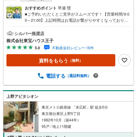
おすすめポイント
早瀬 塁
■ご予約いただくとご見学がスムーズです！【営業時間/9:0
0～21:00】上記時間はお電話が繋がりやすくなっておりま
す。人気物件には特に問い合わせが集中するため、お早め
にお電話ください！下記のお申込み方法も可能です！ご見
シルバー推奨店
学希望のお客様:右上の「室内・現地を見学する」をクリッ
株式会社東宝ハウス王子
クして下さい。資料請求希望のお客様:右上の「資料をもら
5.0
不動産会社レビュー 16件
う」をクリックして下さい。【東宝ハウス王子のポイン
ト】（1）不動産のご提案から資金計画・ライフシミュレー
資料をもらう
（無料）
ションのご相談・無理のないライフプラン、提携による低
金利住宅ローンのご提案、購入前に知る「購入後の家族の
生活」を「未来カレンダー」で見える化します。（2）ご購
電話する
（通話料無料）
入後から始まる「専属FPによるファイナンシャルライフサ
ポート」・漠然としたキャッシュフローのグラフ化、効果
的な生命保険の見直し、繰り上げ返済の効果的なタイミン
上野アビタシオン
グなどご提案させて頂きます。■ご案内方法ご自宅へお迎
え・最寄駅等でお待ち合わせ、弊社へのご来社など、ご相
東京メトロ銀座線 「末広町」駅 徒歩5分
談くださいませ。■お車の無料提携駐車場がございます。
東京都台東区上野5丁目
1982年10月（築44年）
95戸 / 地上11階建