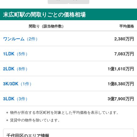
末広町駅の間取りごとの価格相場
間取り（該当物件数）
平均価格
ワンルーム
（
2
件）
2,380万円
1LDK
（
5
件）
7,083万円
2LDK
（
8
件）
1億1,610万円
3K/3DK
（
1
件）
1億8,380万円
3LDK
（
3
件）
3億7,900万円
物件が所在する市区町村を対象とした平均価格を表示しています。
賃貸中の物件を除いています。
千
千代田区のエリア情報