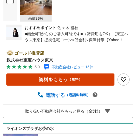
画像
36
枚
おすすめポイント
佐々木 裕枝
■頭金0円からのご購入可能です■（諸費用もOK）【東宝ハ
ウス東京】提携住宅ローン×低金利×保障付帯【Yahoo！ 不
動産キャンペーン対象店舗】当店で物件を成約するとPayP
ayボーナスライトがもらえる「Yahoo！ 不動産 物件ご成約
ゴールド推奨店
キャンペーン」の対象になります。「資料をもらう」「見
株式会社東宝ハウス東京
学予約をする」ボタンからお問い合わせください。※必ずY
5.0
不動産会社レビュー 15件
ahoo！ JAPAN IDでログインしてください。※PayPayボー
ナスライトは出金と譲渡はできません。ご案内・詳細な資
資料をもらう
（無料）
料のご請求はお気軽にどうぞ♪お電話でのお問い合わせも
常時受け付けております！お気軽にお問い合わせくださ
い。
電話する
（通話料無料）
取り扱い不動産会社をもっと見る（
全
5
社
）
ライオンズプラザお茶の水