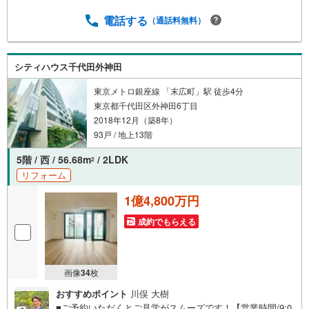
葉原昭和通り店」まで徒歩約3分とお買い物施設も充実【営
業時間 10:00～19:00】上記時間はお電話が繋がりやすくな
電話する
（通話料無料）
っております。ぜひお気軽にご連絡下さい！現地を見学さ
れる場合は「室内・現地を見学する（無料）」ボタンより
ご希望の日時をご記入いただけますとスムーズにご案内が
シティハウス千代田外神田
可能です。【ウィル不動産販売はここが強み】（1）住宅ロ
ーンに精通したローン専門部署があります！（2）施工実績
東京メトロ銀座線 「末広町」駅 徒歩4分
多数のリフォーム部門も社内にあります！（3）定休日な
東京都千代田区外神田6丁目
し！
2018年12月（築8年）
93戸 / 地上13階
5階 / 西 / 56.68m
/ 2LDK
2
リフォーム
1億4,800万円
成約でもらえる
画像
34
枚
おすすめポイント
川俣 大樹
■ご予約いただくとご見学がスムーズです！【営業時間/9:0