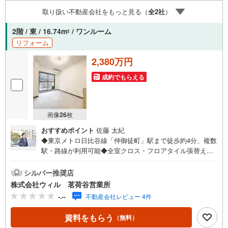
については現在の賃料等で、空室または所有者居住中等の
取り扱い不動産会社をもっと見る（
全
2
社
）
ものについては、周辺の賃料相場に基づき、満室時を想定
して表示しています。
2階 / 東 / 16.74m
/ ワンルーム
2
リフォーム
2,380万円
成約でもらえる
画像
26
枚
おすすめポイント
佐藤 太紀
◆東京メトロ日比谷線「仲御徒町」駅まで徒歩約4分、複数
駅・路線が利用可能◆全室クロス・フロアタイル張替えな
ど一部リフォーム済み（2026年4月）◆東向きにつき、気
持ちの良い朝日が期待できるお部屋◆空間を有効的に使用
シルバー推奨店
できる壁付けキッチン仕様◆居住用としては勿論、事務所
株式会社ウィル 茗荷谷営業所
利用も可能で多用途に対応可能◆エアコン設置済みで入居
-.--
不動産会社レビュー 4件
後すぐに快適な室温管理が可能◆オートロック完備でセキ
ュリティ面も対応◆重たい荷物や上階へのアクセスもスム
資料をもらう
（無料）
ーズなエレベーター付きマンション◆「まいばすけっと秋