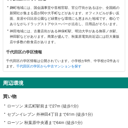
代
麹町地域には、国会議事堂や首相官邸、官公庁街があるほか、全国紙の
田
新聞社が集まる霞が関や大手町などがあります。オフィスビルが多い反
区
面、皇居や日比谷公園など緑豊かな環境にも恵まれた地域です。都心で
に
ありながらドラッグストアやスーパーが点在し、日用品がそろいます。
関
神田地域には、古書店街がある神保町駅、明治大学がある御茶ノ水駅、
す
神田駅などがあります。商業が盛んで、秋葉原電気街近辺には巨大量販
る
店や多数の飲食店があります。
情
千代田区の学区情報
報
千代田区の学区情報は公開されています。小学校が8件、中学校が2件あり
ます。
千代田区の学区から中古マンションを探す
周辺環境
買い物
ローソン 末広町駅前まで27m (徒歩1分)
セブンイレブン 外神田4丁目まで61m (徒歩1分)
ローソン 秋葉原中央通まで64m (徒歩1分)