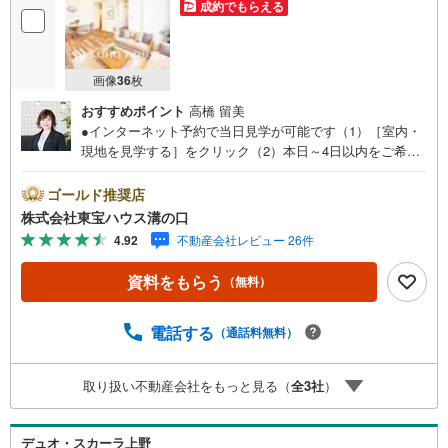
成約でもらえる
画像
36
枚
おすすめポイント
高橋 留美
●インターネット予約で当日見学が可能です（1）［室内・
現地を見学する］をクリック（2）本日～4日以内をご希望
の方は「ご要望・ご質問欄」に希望日時をご記入くださ
い！●10:00～21:00はお電話でのお問い合わせがスムーズで
ゴールド推奨店
す。【Yahoo！ 不動産キャンペーン対象店舗】当店で物件
株式会社東宝ハウス溝の口
を成約するとPayPayポイントがもらえる「Yahoo！不動産
4.92
不動産会社レビュー 26件
物件ご成約キャンペーン」の対象になります。「資料をも
らう」「見学予約をする」ボタンからお問い合わせくださ
資料をもらう
（無料）
い。※必ずYahoo！ JAPAN IDでログインしてください。※P
ayPayポイントは出金と譲渡はできません。たくさんのお
客様からのお言葉に感謝してこれからも楽しく素敵なお家
電話する
（通話料無料）
探しをお約束します。お家探しを始めてみようと思われた
らまずは、お気軽に東宝ハウス溝の口に相談してみません
取り扱い不動産会社をもっと見る（
全
3
社
）
か？何も決まっていなくて大丈夫！まずはお客様の夢をお
聞かせ下さい！未来の「不安」を「安心」に変える「未来
カレンダー」もご来店時に好評です。スタッフ一同いつで
デュオ・スカーラ上野