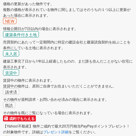
価格の更新があった物件です。
複数の価格が表示されている物件に関しましてはそのうちの１つ以上に更新が
あった場合に表示されます。
NEW
情報公開日が7日以内の場合に表示されます。
建築条件付き土地
売買契約にあたって一定期間内に特定の建設会社と建築請負契約を結ぶことを
条件にしている土地に表示されます。
未入居
建築工事完了日から1年以上経過したものの、まだ誰も住んだことがない住宅に
表示されます。
賃貸中
賃貸中の物件に表示されます。
賃貸中の物件は、原則ご自身でお住まいいただくことができません。
請求済
その物件が資料請求・お問い合わせ済みの場合に表示されます。
既読
その物件を既にご覧になっている場合に表示されます。
成約でもらえる
【Yahoo!不動産】物件ご成約で最大20万円相当PayPayポイントプレゼント！
の対象物件です。詳細は
プレゼント詳細
をご覧ください。