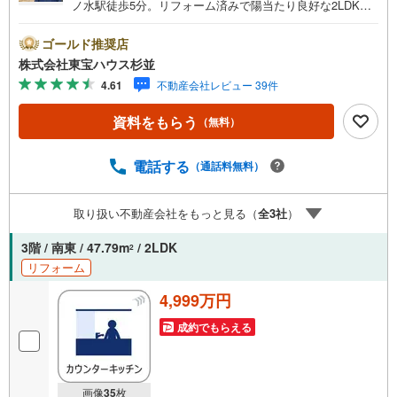
ノ水駅徒歩5分。リフォーム済みで陽当たり良好な2LDKで
快適な新生活を！・ 未来を予測し人生設計から始まる「未
来カレンダー」のご提案。・ 未来に起こるであろうご自宅
ゴールド推奨店
リフォームをオンライン上でご提案「ミラカレクラ
株式会社東宝ハウス杉並
ブ」。・ 不動産売却時、ご自宅を綺麗にかつ瀟洒にさせる
4.61
不動産会社レビュー 39件
CG加工ホームステイジングサービス。・ 購入者様へ、税
理士による確定申告の無料セミナーをご招待いたします。
資料をもらう
（無料）
◆ご予約に際して◆日時のご希望をお伝えください。（も
ちろん当日でも対応可能です）事前に鍵等の手配や内覧
（居住中物件）の手配が必要な場合がございますのでご容
電話する
（通話料無料）
赦ください。事前にご連絡をいただけると、スムーズなご
案内が可能となりますのでお手数ですがご一報ください。
取り扱い不動産会社をもっと見る（
全
3
社
）
◆物件のご案内は◆弊社へのご来社、お客様宅へのお迎
え・最寄駅での待ち合わせ、物件周辺のコンビニ等でお待
3階 / 南東 / 47.79m
/ 2LDK
2
ち合わせなど、ご希望をお伝えください。ご希望条件をお
リフォーム
伝え頂けましたら、ご見学希望物件以外の資料も用意して
参ります。もちろん他の物件も併せてご案内させていただ
4,999万円
きます。
成約でもらえる
画像
35
枚