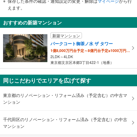
保存した条件の確認・通知設定の変更・解除は
マイページ
から行
昭和通り、外神田１−４丁目、神田花岡町、台東１丁目、外神田五丁目交差点
で
４出口
えます。
通
バスのりば、東都文京病院、黒門小学校、湯島駅（千代田線）、みずほ銀行、
知
ホテルニューグリーン御徒町、仲御徒町駅（日比谷線）、御徒町駅（ＪＲ
おすすめの新築マンション
を
線）、御徒町台東中学校、中央通り、蔵前橋通り、昭和通り、外神田５・６丁
受
目、上野１・３・５丁目、湯島３丁目、台東２−４丁目、御徒町公園、外神田
新築マンション
け
五丁目交差点
パークコート御茶ノ水 ザ タワー
取
1億8,000万円台予定～8億円台予定※1000万円単位
る
2LDK～4LDK
・
東京都文京区本郷3丁目422-1（地番）
条
件
を
同じこだわりでエリアを広げて探す
マ
イ
東京都のリノベーション・リフォーム済み（予定含む）の中古マ
ペ
ンション
ー
ジ
に
千代田区のリノベーション・リフォーム済み（予定含む）の中古
保
マンション
存