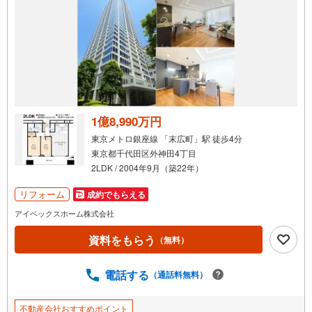
1億8,990万円
東京メトロ銀座線 「末広町」駅 徒歩4分
東京都千代田区外神田4丁目
2LDK / 2004年9月（築22年）
リフォーム
成約でもらえる
アイベックスホーム株式会社
資料をもらう
（無料）
電話する
（通話料無料）
不動産会社おすすめポイント