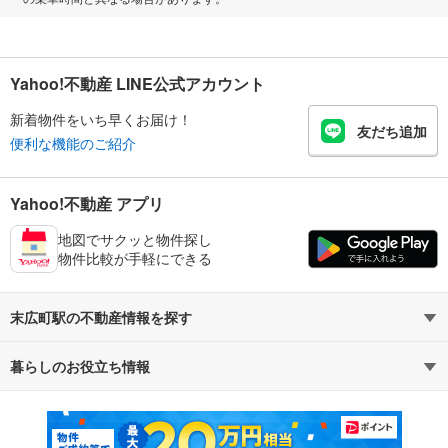
Yahoo!不動産 LINE公式アカウント
新着物件をいち早くお届け！
友だち追加
便利な機能のご紹介
Yahoo!不動産 アプリ
地図でサクッと物件探し
物件比較が手軽にできる
末広町駅の不動産情報を探す
暮らしのお役立ち情報
不動産・住宅
賃貸住宅
マンションカタログ
教えて！住まいの先生
新築マンション
中古マンション