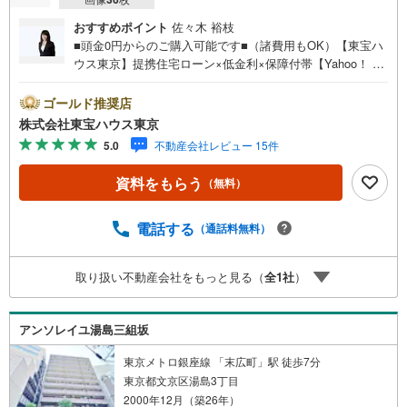
おすすめポイント
佐々木 裕枝
■頭金0円からのご購入可能です■（諸費用もOK）【東宝ハ
ウス東京】提携住宅ローン×低金利×保障付帯【Yahoo！ 不
動産キャンペーン対象店舗】当店で物件を成約するとPayP
ayボーナスライトがもらえる「Yahoo！ 不動産 物件ご成約
ゴールド推奨店
キャンペーン」の対象になります。「資料をもらう」「見
株式会社東宝ハウス東京
学予約をする」ボタンからお問い合わせください。※必ずY
5.0
不動産会社レビュー 15件
ahoo！ JAPAN IDでログインしてください。※PayPayボー
ナスライトは出金と譲渡はできません。ご案内・詳細な資
資料をもらう
（無料）
料のご請求はお気軽にどうぞ♪お電話でのお問い合わせも
常時受け付けております！お気軽にお問い合わせくださ
い。
電話する
（通話料無料）
取り扱い不動産会社をもっと見る（
全
1
社
）
アンソレイユ湯島三組坂
東京メトロ銀座線 「末広町」駅 徒歩7分
東京都文京区湯島3丁目
2000年12月（築26年）