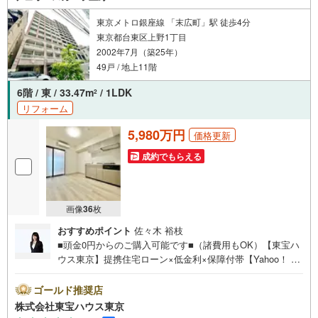
もお客様のお問合せをお待ちしております。
東京メトロ銀座線 「末広町」駅 徒歩4分
東京都台東区上野1丁目
2002年7月（築25年）
49戸 / 地上11階
6階 / 東 / 33.47m
/ 1LDK
2
リフォーム
5,980万円
価格更新
成約でもらえる
画像
36
枚
おすすめポイント
佐々木 裕枝
■頭金0円からのご購入可能です■（諸費用もOK）【東宝ハ
ウス東京】提携住宅ローン×低金利×保障付帯【Yahoo！ 不
動産キャンペーン対象店舗】当店で物件を成約するとPayP
ayボーナスライトがもらえる「Yahoo！ 不動産 物件ご成約
ゴールド推奨店
キャンペーン」の対象になります。「資料をもらう」「見
株式会社東宝ハウス東京
学予約をする」ボタンからお問い合わせください。※必ずY