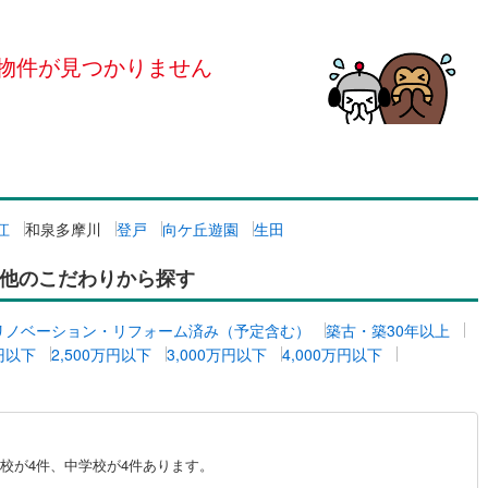
島根
岡山
広島
山口
釜石線
(
0
)
（
0
）
24時間有人管理
（
0
）
)
花輪線
(
0
)
物件が見つかりません
香川
愛媛
高知
保存した条件を見る
建ち方、日当たり
)
(
0
)
(
0
)
(
1
)
(
0
)
(
0
)
(
1
)
磐越東線
(
32
)
佐賀
長崎
熊本
大分
0
）
南向き（南東・南西含む）
陸羽東線
(
2
)
（
0
）
19
)
米坂線
(
0
)
戸なし
（
0
）
メゾネット
（
0
）
)
五能線
(
0
)
江
和泉多摩川
登戸
向ケ丘遊園
生田
この条件で検索する
この条件で検索する
この条件で検索する
この条件で検索する
この条件で検索する
この条件で検索する
市区町村以下を選択
市区町村を選択す
駅を選択する
施工・品質・工法関連
8
)
白新線
(
4
)
他のこだわりから探す
越後線
(
6
)
（
0
）
免震構造
（
0
）
リノベーション・リフォーム済み（予定含む）
築古・築30年以上
ライン（宇都宮～逗子）
湘南新宿ライン（前橋～小田原）
総戸数200以上）
タワー（20階建て以上）
（
0
）
万円以下
2,500万円以下
3,000万円以下
4,000万円以下
(
707
)
)
内房線
(
43
)
)
鹿島線
(
0
)
校が4件、中学校が4件あります。
駅が始発駅
（
0
）
海まで2km以内
（
0
）
東海道本線
(
416
)