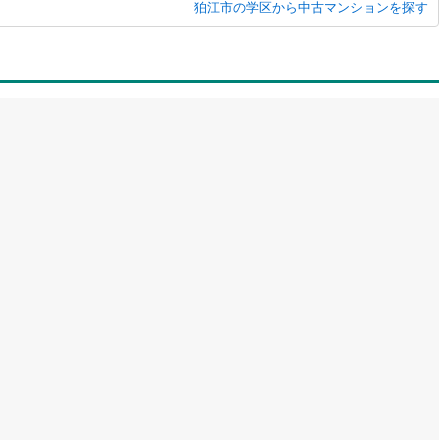
狛江市の学区から中古マンションを探す
2
)
鶴見線
(
40
)
ルジュサービス
8
)
（
0
）
キッズルーム
根岸線
(
187
)
（
0
）
7
)
中央本線（JR東日本）
(
377
)
3
)
八高線
(
61
)
0
）
オール電化
（
0
）
7
)
大糸線（JR東日本）
(
2
)
各駅停車）
(
180
)
埼京線
(
595
)
全体
)
東海道本線（JR東海）
(
219
)
リー住宅
（
0
）
飯田線
(
11
)
高山本線（JR東海）
(
20
)
ダイニング15畳以上
JR東海）
(
36
)
紀勢本線（JR東海）
(
1
)
博多南線
(
7
)
R西日本）
(
0
)
北陸本線
(
0
)