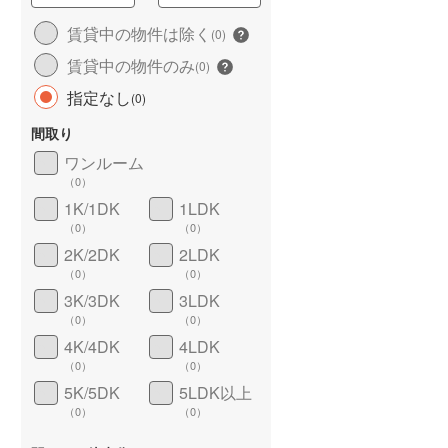
城端線
(
1
)
賃貸中の物件は除く
(
0
)
賃貸中の物件のみ
関西本線（JR西日本）
(
61
)
(
0
)
指定なし
(
0
)
大阪環状線
(
237
)
間取り
山陽本線（JR西日本）
(
150
)
ワンルーム
姫新線
(
13
)
（
0
）
1K/1DK
1LDK
ワイドバルコニー
（
0
）
吉備線
(
14
)
（
0
）
（
0
）
芸備線
(
14
)
2K/2DK
2LDK
（
0
）
（
0
）
可部線
(
14
)
3K/3DK
3LDK
（
0
）
（
0
）
宇部線
(
0
)
4K/4DK
4LDK
山陰本線
(
65
)
（
0
）
（
0
）
5K/5DK
5LDK以上
境線
(
1
)
（
0
）
（
0
）
奈良線
(
26
)