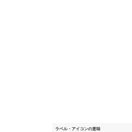
いすみ鉄
IGRいわ
弘南鉄道
由利高原
長野電鉄
宇都宮ラ
鹿島臨海
小湊鐵道
(
上毛電気
流鉄流山
京成本線
(
ラベル・アイコンの意味