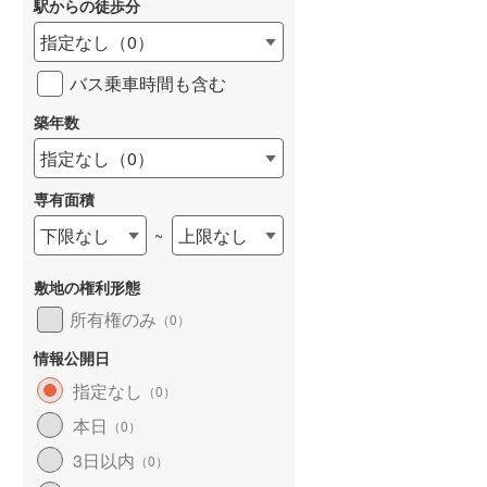
駅からの徒歩分
和歌山線
(
15
)
指定なし
（
0
）
東西線
(
103
)
バス乗車時間も含む
予讃線
(
12
)
築年数
詳しく見る
高徳線
(
17
)
指定なし
（
0
）
牟岐線
(
8
)
専有面積
山陽本線（JR九州）
(
6
)
下限なし
上限なし
~
篠栗線
(
5
)
敷地の権利形態
指宿枕崎線
(
19
)
所有権のみ
（
0
）
筑肥線
(
11
)
情報公開日
久大本線
(
33
)
指定なし
（
0
）
本日
（
0
）
日田彦山線
(
5
)
3日以内
（
0
）
筑豊本線
(
2
)