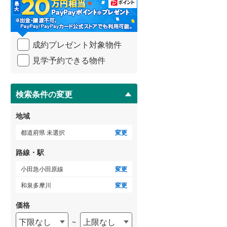
・
条
武蔵野線
(
244
)
件
を
ゲストルーム
横須賀線
(
306
)
（
0
）
成約プレゼント対象物件
マ
青梅線
(
35
)
イ
見学予約できる物件
ペ
小海線
(
1
)
ー
ＴＶモニタ付インターホン
ジ
京浜東北線
(
1,019
)
に
検索条件の変更
（
0
）
保
総武線
(
705
)
存
地域
す
御殿場線
(
38
)
る
都道府県 未選択
変更
中央本線（JR東海）
(
81
)
路線・駅
太多線
(
1
)
小田急小田原線
変更
名松線
(
0
)
和泉多摩川
変更
東海道本線（JR西日本）
(
372
)
価格
下限なし
上限なし
~
小浜線
(
0
)