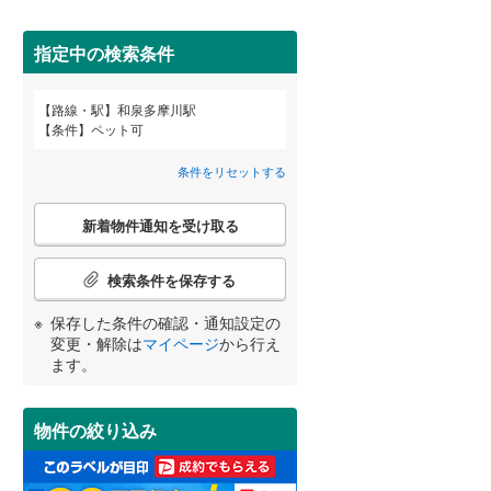
田沢湖線
(
17
)
指定中の検索条件
八戸線
(
1
)
(
1
)
(
4
)
磐越西線
(
21
)
路線・駅
和泉多摩川駅
宮崎
鹿児島
沖縄
条件
ペット可
2階以上
（
0
）
陸羽西線
(
0
)
条件をリセットする
左沢線
(
3
)
最上階
（
0
）
こ
津軽線
(
0
)
新着物件通知を受け取る
の
する
る
条件をリセットする
条件をリセットする
条件をリセットする
条件をリセットする
条件をリセットする
条件をリセットする
検
信越本線
(
16
)
索
検索条件を保存する
条
弥彦線
(
0
)
制震構造
（
0
）
件
保存した条件の確認・通知設定の
で
総武本線
(
200
)
低層マンション（4階建て以
変更・解除は
マイページ
から行え
通
ます。
下）
（
0
）
知
を
京葉線
(
205
)
受
物件の絞り込み
け
久留里線
(
2
)
取
小学校まで1km以内
（
0
）
る
山手線
(
905
)