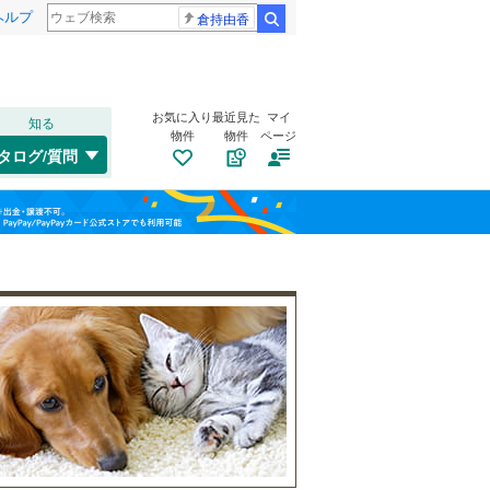
ヘルプ
倉持由香
検索
お気に入り
最近見た
マイ
知る
物件
物件
ページ
千歳線
(
16
)
タログ/質問
日高本線
(
0
)
福島
宗谷本線
(
1
)
(
1
)
(
21
)
(
19
)
栃木
群馬
山梨
東北本線
(
282
)
川越線
(
84
)
自転車置き場
（
0
）
百合ケ丘
新百合ケ丘
(
6
)
吾妻線
(
2
)
バイク置き場
（
0
）
(
10
)
(
12
)
日光線
(
15
)
防犯カメラ
（
0
）
仙石線
(
46
)
和歌山
大船渡線
(
2
)
(
23
)
(
5
)
(
0
)