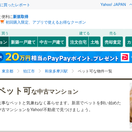
Yahoo! JAPAN
際に買ったレポート
と便利に
新規取得
初回購入限定、アプリで使えるお得なクーポン
検索条件を保存しました
買う
建てる
売る
23
)
札沼線
(
16
)
リノベーション
ョン
新築一戸建て
中古一戸建て
注文住宅
土地
売却査定
カ
この検索条件の新着物件通知は、
マイページ
から設定できます。
室蘭本線
(
0
)
ション・リフォーム
築古・築30年以上
（
0
）
岩手
宮城
秋田
山形
1
)
富良野線
(
1
)
梅ケ丘
7
)
(
28
)
(
34
)
(
13
)
(
9
)
(
3
)
(
4
)
和泉多摩川駅、ペット可
神奈川
埼玉
千葉
茨城
1
)
釧網本線
(
0
)
東京都
狛江市
和泉多摩川駅
ペット可な物件一覧
7
)
水郡線
(
21
)
クスあり
（
0
）
24時間ゴミ出し可
（
0
）
長野
富山
石川
福井
ペット可
な中古マンション
向ケ丘遊園
読売ランド前
)
(
3
)
(
0
)
(
11
)
(
12
)
1
)
上越線
(
14
)
検索条件を保存する
ルーム
（
0
）
エレベーター
（
0
）
(
11
)
閉じる
閉じる
お気に入りリストを見る
お気に入りリストを見る
閉じる
閉じる
岐阜
静岡
三重
大事なペットと気兼ねなく暮らせます。新居でペットを飼い始めた
水戸線
(
1
)
きあり（近隣を含む）
オートロック
（
0
）
マイページ
(
7
)
古マンションをYahoo!不動産で見つけましょう。
)
仙山線
(
39
)
兵庫
京都
滋賀
奈良
気仙沼線
(
0
)
約
0
)
(
40
)
(
15
)
(
14
)
(
9
)
(
27
)
(
25
)