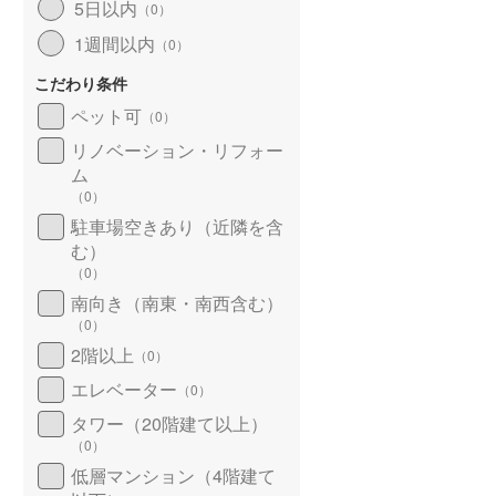
5日以内
（
0
）
北海道新幹線
(
0
)
1週間以内
（
0
）
山形新幹線
(
105
)
こだわり条件
東海道新幹線
(
238
)
ペット可
（
0
）
九州新幹線
(
27
)
リノベーション・リフォー
ム
（
0
）
駐車場空きあり（近隣を含
札幌市営地下鉄東豊線
(
17
)
む）
（
0
）
東京メトロ銀座線
(
324
)
南向き（南東・南西含む）
（
0
）
東京メトロ日比谷線
(
487
)
2階以上
（
0
）
東京メトロ有楽町線
(
532
)
エレベーター
（
0
）
東京メトロ副都心線
(
361
)
タワー（20階建て以上）
（
0
）
都営新宿線
(
342
)
低層マンション（4階建て
横浜市営地下鉄グリーンライン