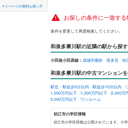
中国
鳥取
北上線
(
1
)
マイページの便利な使い方
ペット可
山田線
(
17
お探しの条件に一致する
四国
徳島
配置、向き、
(
0
)
(
2
)
(
0
大湊線
(
0
)
条件を変更して再度検索してください。
九州・沖縄
福岡
角住戸
（
只見線
(
4
)
和泉多摩川駅の近隣の駅から探す
奥羽本線
(
階下に住
男鹿線
(
10
0
0
0
0
0
0
小田急小田原線：
成城学園前
喜多見
狛
該当物件
該当物件
該当物件
該当物件
該当物件
該当物件
件
件
件
件
件
件
構造・規模・
羽越本線
(
和泉多摩川駅の中古マンションを
飯山線
(
0
)
耐震構造
駅近・駅徒歩5分以内
駅徒歩10分以内
湘南新宿
大規模（
1,000万円以下
1,500万円以下
2,000
(
663
)
（
0
）
5,000万円以下
ワンルーム
外房線
(
47
立地
狛
狛江市の学区情報
成田線
(
16
江
市
狛江市の学区情報は公開されています。小学
最寄りの
東金線
(
5
)
に