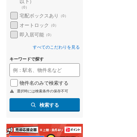
以下）
(
78
)
（
0
）
宅配ボックスあり
（
0
）
名古屋市営地下鉄鶴舞線
(
103
)
オートロック
（
0
）
名古屋市営地下鉄名港線
(
38
)
即入居可能
（
0
）
OsakaMetro長堀鶴見緑地線
(
141
)
すべてのこだわりを見る
OsakaMetro谷町線
(
243
)
キーワードで探す
OsakaMetro千日前線
(
128
)
神戸市営地下鉄海岸線
(
19
)
物件名のみで検索する
福岡市地下鉄七隈線
(
41
)
選択時には検索条件の保存不可
函館市電宝来・谷地頭線
(
0
)
検索する
真岡鐵道
(
0
)
山形鉄道フラワー長井線
(
0
)
えちごトキめき鉄道妙高はねうまラ