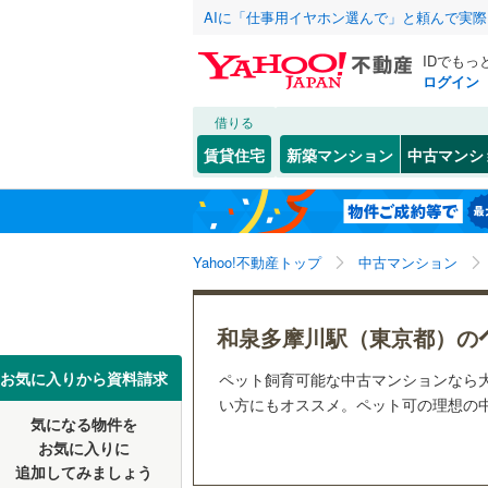
AIに「仕事用イヤホン選んで」と頼んで実
IDでもっ
ログイン
借りる
北海道
JR
北海道
函館本線
(
こだわり条件
リフォーム、
賃貸住宅
新築マンション
中古マンシ
石勝線
(
0
)
リノベー
東北
青森
（
0
）
根室本線
(
(
40
)
(
8
)
(
1
関東
東京
石北本線
(
Yahoo!不動産トップ
中古マンション
共用設備
常磐線
(
31
宅配ボッ
信越・北陸
新潟
和泉多摩川駅（東京都）の
祖師ケ谷大蔵
(
11
)
(
5
高崎線
(
18
トランク
(
13
)
東海
愛知
お気に入りから資料請求
ペット飼育可能な中古マンションなら
両毛線
(
9
)
駐車場空
い方にもオススメ。ペット可の理想の中
烏山線
(
14
気になる物件を
（
0
）
近畿
大阪
お気に入りに
石巻線
(
3
)
追加してみましょう
管理・管理規
(
11
)
(
8
)
(
4