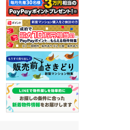
イン
(
1
)
しなの鉄道
(
3
)
津軽鉄道
(
0
)
三陸鉄道リアス線
(
0
)
仙台空港アクセス線
(
2
)
松本電鉄上高地線
(
2
)
関東鉄道常総線
(
5
)
銚子電気鉄道
(
0
)
上信電鉄上信線
(
3
)
埼玉新都市交通伊奈線
(
52
)
京成成田高速鉄道アクセス線
(
0
)
京成千葉線
(
92
)