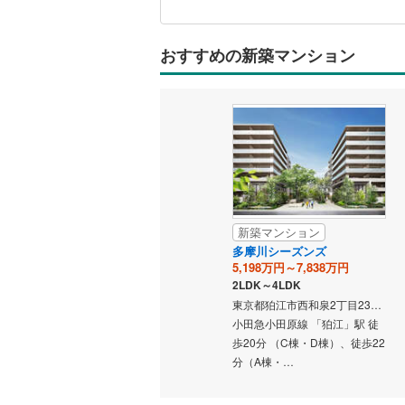
関
共用施設
南武線
(
20
す
る
おすすめの新築マンション
コンシェ
横浜線
(
24
情
報
相模線
(
16
設備
五日市線
(
床暖房
（
篠ノ井線
(
常磐線（
間取り、居室
伊東線
(
55
新築マンション
バリアフ
多摩川シーズンズ
身延線
(
3
)
5,198万円～7,838万円
2LDK～4LDK
LD
武豊線
(
4
)
東京都狛江市西和泉2丁目2338番1、東京都調布市染地3丁目1番1149（地番）
小田急小田原線 「狛江」駅 徒
リビング
関西本線（
歩20分 （C棟・D棟）、徒歩22
（
0
）
分（A棟・…
参宮線
(
0
)
キッチン
大糸線（J