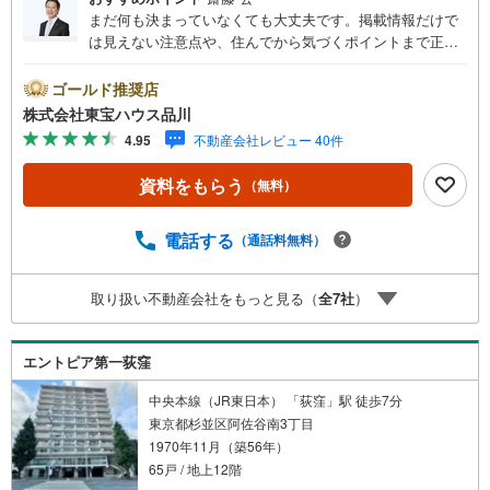
まだ何も決まっていなくても大丈夫です。掲載情報だけで
は見えない注意点や、住んでから気づくポイントまで正直
にお伝えします。東宝ハウス品川では、良いことも悪いこ
とも包み隠さずお伝えし、「納得して選ぶ」ためのサポー
ゴールド推奨店
トを大切にしています。現地でしか分からないリアルな情
株式会社東宝ハウス品川
報も含めて、一緒に後悔しない住まい探しを進めていきま
4.95
不動産会社レビュー 40件
しょう。まずはお気軽にご相談ください。【Yahoo！ 不動
産キャンペーン対象店舗】当店で物件を成約するとPayPay
資料をもらう
（無料）
ボーナスライトがもらえる「Yahoo！ 不動産 物件ご成約キ
ャンペーン」の対象になります。「資料をもらう」「見学
予約をする」ボタンからお問い合わせください。※必ずYah
電話する
（通話料無料）
oo！ JAPAN IDでログインしてください。※PayPayボーナ
スライトは出金と譲渡はできません。ご案内・詳細な資料
取り扱い不動産会社をもっと見る（
全
7
社
）
のご請求はお気軽にどうぞ♪お電話でのお問い合わせも常
時受け付けております！お気軽にお問い合わせください。
エントピア第一荻窪
中央本線（JR東日本） 「荻窪」駅 徒歩7分
東京都杉並区阿佐谷南3丁目
1970年11月（築56年）
65戸 / 地上12階