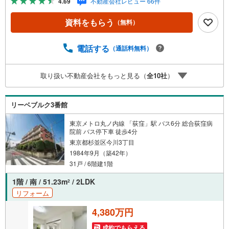
4.69
不動産会社レビュー 66件
ボーナスライトがもらえる「Yahoo！ 不動産 物件ご成約キ
ャンペーン」の対象になります。「資料をもらう」「見学
資料をもらう
（無料）
予約をする」ボタンからお問い合わせください。※必ずYah
oo！ JAPAN IDでログインしてください。※PayPayボーナ
スライトは出金と譲渡はできません。ご案内・詳細な資料
電話する
（通話料無料）
のご請求はお気軽にどうぞ♪お電話でのお問い合わせも常
時受け付けております！■頭金0円からのご購入可能です■
取り扱い不動産会社をもっと見る（
全
10
社
）
（諸費用もOK）お気軽にお問い合わせください。
リーベブルク3番館
東京メトロ丸ノ内線 「荻窪」駅 バス6分 総合荻窪病
院前 バス停下車 徒歩4分
東京都杉並区今川3丁目
1984年9月（築42年）
31戸 / 6階建1階
1階 / 南 / 51.23m
/ 2LDK
2
リフォーム
4,380万円
成約でもらえる