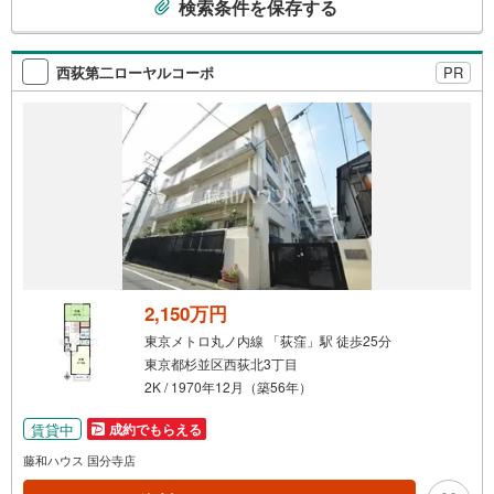
検索条件を保存する
の
え・最寄駅での待ち合わせ、物件周辺のコンビニ等でお待
検
ち合わせなど、ご希望をお伝えください。ご希望条件をお
伝え頂けましたら、ご見学希望物件以外の資料も用意して
索
西荻第二ローヤルコーポ
PR
参ります。もちろん他の物件も併せてご案内させていただ
条
きます。
件
で
通
知
を
受
け
取
る
2,150万円
・
東京メトロ丸ノ内線 「荻窪」駅 徒歩25分
条
東京都杉並区西荻北3丁目
件
2K / 1970年12月（築56年）
を
マ
賃貸中
成約でもらえる
イ
藤和ハウス 国分寺店
ペ