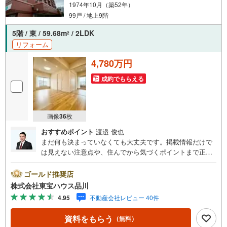
1974年10月（築52年）
99戸 / 地上9階
5階 / 東 / 59.68m
/ 2LDK
2
リフォーム
4,780万円
成約でもらえる
画像
36
枚
おすすめポイント
渡邉 俊也
まだ何も決まっていなくても大丈夫です。掲載情報だけで
は見えない注意点や、住んでから気づくポイントまで正直
にお伝えします。東宝ハウス品川では、良いことも悪いこ
とも包み隠さずお伝えし、「納得して選ぶ」ためのサポー
ゴールド推奨店
トを大切にしています。現地でしか分からないリアルな情
株式会社東宝ハウス品川
報も含めて、一緒に後悔しない住まい探しを進めていきま
4.95
不動産会社レビュー 40件
しょう。まずはお気軽にご相談ください。【Yahoo！ 不動
産キャンペーン対象店舗】当店で物件を成約するとPayPay
資料をもらう
（無料）
ボーナスライトがもらえる「Yahoo！ 不動産 物件ご成約キ