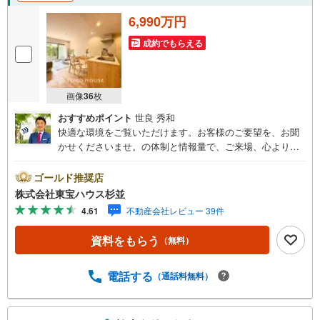
6,990万円
成約でもらえる
画像
36
枚
おすすめポイント
世良 秀和
快適な環境をご覧いただけます。お客様のご要望を、お聞
かせくださいませ。の体制と情報量で、ご来場、心よりお
待ちしております。・ 未来を予測し人生設計から始まる
「未来カレンダー」のご提案。・ 未来に起こるであろうご
ゴールド推奨店
自宅リフォームをオンライン上でご提案「ミラカレクラ
株式会社東宝ハウス杉並
ブ」。・ 不動産売却時、ご自宅を綺麗にかつ瀟洒にさせる
4.61
不動産会社レビュー 39件
CG加工ホームステイジングサービス。・ 購入者様へ、税
理士による確定申告の無料セミナーをご招待いたします。
資料をもらう
（無料）
◆ご予約に際して◆日時のご希望をお伝えください。（も
ちろん当日でも対応可能です）事前に鍵等の手配や内覧
（居住中物件）の手配が必要な場合がございますのでご容
電話する
（通話料無料）
赦ください。事前にご連絡をいただけると、スムーズなご
案内が可能となりますのでお手数ですがご一報ください。
こ
◆物件のご案内は◆弊社へのご来社、お客様宅へのお迎