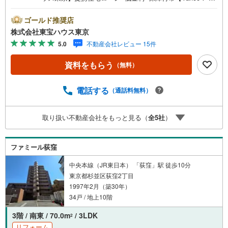
動産キャンペーン対象店舗】当店で物件を成約するとPayP
ayボーナスライトがもらえる「Yahoo！ 不動産 物件ご成約
ゴールド推奨店
キャンペーン」の対象になります。「資料をもらう」「見
株式会社東宝ハウス東京
学予約をする」ボタンからお問い合わせください。※必ずY
5.0
不動産会社レビュー 15件
ahoo！ JAPAN IDでログインしてください。※PayPayボー
ナスライトは出金と譲渡はできません。ご案内・詳細な資
資料をもらう
（無料）
料のご請求はお気軽にどうぞ♪お電話でのお問い合わせも
常時受け付けております！お気軽にお問い合わせくださ
い。
電話する
（通話料無料）
取り扱い不動産会社をもっと見る（
全
5
社
）
ファミール荻窪
中央本線（JR東日本） 「荻窪」駅 徒歩10分
東京都杉並区荻窪2丁目
1997年2月（築30年）
34戸 / 地上10階
3階 / 南東 / 70.0m
/ 3LDK
2
リフォーム