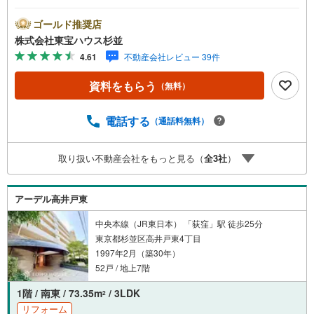
待ちしております。・ 未来を予測し人生設計から始まる
「未来カレンダー」のご提案。・ 未来に起こるであろうご
ゴールド推奨店
自宅リフォームをオンライン上でご提案「ミラカレクラ
株式会社東宝ハウス杉並
ブ」。・ 不動産売却時、ご自宅を綺麗にかつ瀟洒にさせる
4.61
不動産会社レビュー 39件
CG加工ホームステイジングサービス。・ 購入者様へ、税
理士による確定申告の無料セミナーをご招待いたします。
資料をもらう
（無料）
◆ご予約に際して◆日時のご希望をお伝えください。（も
ちろん当日でも対応可能です）事前に鍵等の手配や内覧
（居住中物件）の手配が必要な場合がございますのでご容
電話する
（通話料無料）
赦ください。事前にご連絡をいただけると、スムーズなご
案内が可能となりますのでお手数ですがご一報ください。
取り扱い不動産会社をもっと見る（
全
3
社
）
◆物件のご案内は◆弊社へのご来社、お客様宅へのお迎
え・最寄駅での待ち合わせ、物件周辺のコンビニ等でお待
ち合わせなど、ご希望をお伝えください。ご希望条件をお
アーデル高井戸東
伝え頂けましたら、ご見学希望物件以外の資料も用意して
参ります。もちろん他の物件も併せてご案内させていただ
中央本線（JR東日本） 「荻窪」駅 徒歩25分
きます。
東京都杉並区高井戸東4丁目
1997年2月（築30年）
52戸 / 地上7階
1階 / 南東 / 73.35m
/ 3LDK
2
リフォーム