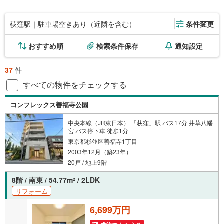
荻窪駅｜駐車場空きあり（近隣を含む）
条件変更
おすすめ順
検索条件保存
通知設定
37
件
すべての物件をチェックする
コンフレックス善福寺公園
中央本線（JR東日本） 「荻窪」駅 バス17分 井草八幡
宮 バス停下車 徒歩1分
東京都杉並区善福寺1丁目
2003年12月（築23年）
20戸 / 地上9階
8階 / 南東 / 54.77m
/ 2LDK
2
リフォーム
6,699万円