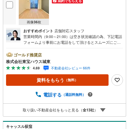
成約でもらえる
画像
36
枚
おすすめポイント
店舗対応スタッフ
営業時間内（9:00～21:00）は空き状況確認の為、下記電話
フォームより事前にお電話をして頂けるとスムーズにご案
内ができます。▽TOHO HOUSE CLUB▽現時点の未来
カレンダーの作成▽ご購入後もお客様の人生のパートナー
ゴールド推奨店
として暮らしの「安心」を守り続けます。【Yahoo！ 不動
株式会社東宝ハウス城東
産キャンペーン対象店舗】当店で物件を成約するとPayPay
4.69
不動産会社レビュー 66件
ボーナスライトがもらえる「Yahoo！ 不動産 物件ご成約キ
ャンペーン」の対象になります。「資料をもらう」「見学
資料をもらう
（無料）
予約をする」ボタンからお問い合わせください。※必ずYah
oo！ JAPAN IDでログインしてください。※PayPayボーナ
スライトは出金と譲渡はできません。ご案内・詳細な資料
電話する
（通話料無料）
のご請求はお気軽にどうぞ♪お電話でのお問い合わせも常
時受け付けております！■頭金0円からのご購入可能です■
取り扱い不動産会社をもっと見る（
全
13
社
）
（諸費用もOK）お気軽にお問い合わせください。
キャッスル荻窪