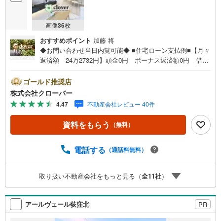
画像
36
枚
おすすめポイント
加藤 将
◆お問い合わせ当日内覧可能◆ ■住宅ローン支払例■【月々
返済額 24万2732円】頭金0円 ボーナス返済額0円 借入
額8699万円 金利0.93％（変動金利） 35年返済の場合
●住宅ローン、諸費用ローンお気軽にご相談下さい！杉並区
ゴールド推奨店
高井戸東に佇むセザール高井戸ガーデン。京王井の頭線
株式会社クローバー
「高井戸」駅徒歩4分。1998年10月築、鉄筋コンクリート
4.47
不動産会社レビュー 40件
造5階建て、総戸数16戸、管理は穴吹ハウジングサービス、
2025年にエレベーター更新工事、2022年屋上防水工事実施
資料をもらう
（無料）
と管理体制良好です。安心の新耐震基準、オートロック、
宅配ボックス、敷地内に駐車場、駐輪場あります。環状八
号線から1本奥に入った立地です。お部屋は新規内装リノベ
電話する
（通話料無料）
ーション済。■今すぐ見たい！■ローンが心配■買う方が得
なの？■分からない事、何でもご相談下さい。■随時！内覧
取り扱い不動産会社をもっと見る（
全
11
社
）
可能です！■平日・土日・祝祭日…日程・時間はいつでも調
整可能。ご指定の場所にお車でお迎えに上がります。■不動
産購入のご相談も随時開催中！■ ○住宅ローンのご相談
アールヴェール荻窪北
PR
○買換えのご相談 ○ご自宅査定のご相談 ○弊社買取も行
っております！