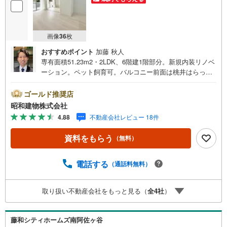
画像
36
枚
おすすめポイント
加藤 秋人
専有面積51.23m2・2LDK、6階建1階部分。新規内装リノベ
ーション。ペット飼育可。バルコニー前面は桃井はらっぱ
公園で眺望良好。西武新宿線上井草駅徒歩16分、中央・総
武線西荻窪駅徒歩19分。荻窪駅へはバス利用もできる立
ゴールド推奨店
地。 ・・・地域密着昭和建物です・・・ 西荻窪に創業4
昭和建物株式会社
4年、地域密着の不動産会社です。 不動産購入、買換え
4.88
不動産会社レビュー 18件
には、不安がつきもの。 物件の選定や住宅ローンはもちろ
ん地域密着だからこその情報をお伝え、ご提案いたしま
資料をもらう
（無料）
す。 お気軽にご相談、ご来社頂ける会社です。スタッフ
一同、心よりお待ちしております。 同じ立地、同じ建物は
存在しません。唯一無二の不動産をお手伝いいたします。
電話する
（通話料無料）
キッズルーム充実・チャイルド-シートの用意もございま
す。 ご家族で楽しくご検討頂けるようご案内しております
取り扱い不動産会社をもっと見る（
全
4
社
）
のでぜひ、お気軽にお問い合わせください。 営業時間: 9:
00 - 20:00
藤和シティホームズ南阿佐ヶ谷