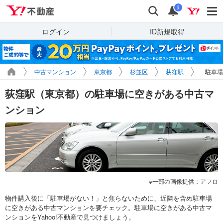
Yahoo!不動産
検索
通知
i
ログイン
ID新規取得
中古マンション
東京都
杉並区
荻窪駅
駐車場
荻窪駅（東京都）の駐車場に空きがある中古マ
ンション
一部の画像提供：アフロ
物件購入後に「駐車場がない！」と焦らないために、近隣を含め駐車場
に空きがある中古マンションを要チェック。駐車場に空きがある中古マ
ンションをYahoo!不動産で見つけましょう。