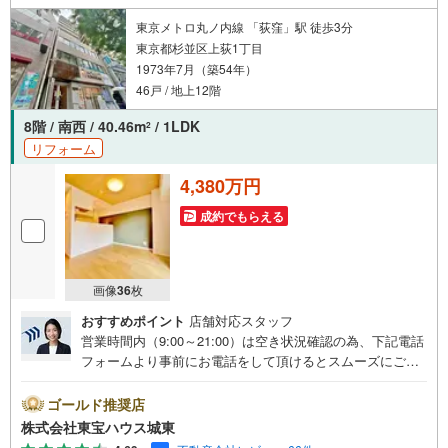
東京メトロ丸ノ内線 「荻窪」駅 徒歩3分
東京都杉並区上荻1丁目
1973年7月（築54年）
46戸 / 地上12階
8階 / 南西 / 40.46m
/ 1LDK
2
リフォーム
4,380万円
成約でもらえる
画像
36
枚
おすすめポイント
店舗対応スタッフ
営業時間内（9:00～21:00）は空き状況確認の為、下記電話
フォームより事前にお電話をして頂けるとスムーズにご案
内ができます。▽TOHO HOUSE CLUB▽現時点の未来
カレンダーの作成▽ご購入後もお客様の人生のパートナー
ゴールド推奨店
として暮らしの「安心」を守り続けます。【Yahoo！ 不動
株式会社東宝ハウス城東
産キャンペーン対象店舗】当店で物件を成約するとPayPay