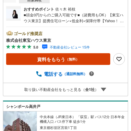
36
おすすめポイント
佐々木 裕枝
■頭金0円からのご購入可能です■（諸費用もOK）【東宝ハ
ウス東京】提携住宅ローン×低金利×保障付帯【Yahoo！ 不
動産キャンペーン対象店舗】当店で物件を成約するとPayP
ayボーナスライトがもらえる「Yahoo！ 不動産 物件ご成約
ゴールド推奨店
キャンペーン」の対象になります。「資料をもらう」「見
株式会社東宝ハウス東京
学予約をする」ボタンからお問い合わせください。※必ずY
5.0
不動産会社レビュー 15件
ahoo！ JAPAN IDでログインしてください。※PayPayボー
ナスライトは出金と譲渡はできません。ご案内・詳細な資
資料をもらう
（無料）
料のご請求はお気軽にどうぞ♪お電話でのお問い合わせも
常時受け付けております！お気軽にお問い合わせくださ
い。
電話する
（通話料無料）
取り扱い不動産会社をもっと見る（
全
1
社
）
シャンボール高井戸
中央本線（JR東日本） 「荻窪」駅 バス12分 日本年金
機構入口 バス停下車 徒歩1分
東京都杉並区宮前1丁目