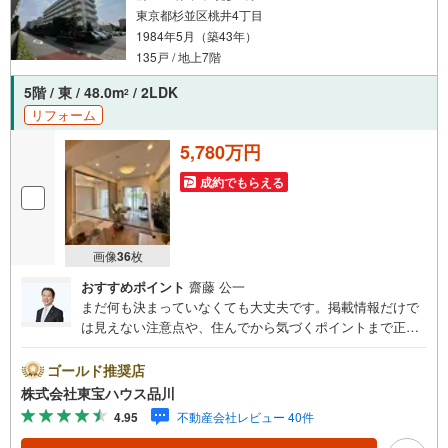
東京都杉並区桃井4丁目
1984年5月（築43年）
135戸 / 地上7階
5階 / 東 / 48.0m
/ 2LDK
2
リフォーム
5,780万円
成約でもらえる
画像
36
枚
おすすめポイント
齋藤 公一
まだ何も決まっていなくても大丈夫です。掲載情報だけで
は見えない注意点や、住んでから気づくポイントまで正直
にお伝えします。東宝ハウス品川では、良いことも悪いこ
とも包み隠さずお伝えし、「納得して選ぶ」ためのサポー
ゴールド推奨店
トを大切にしています。現地でしか分からないリアルな情
株式会社東宝ハウス品川
報も含めて、一緒に後悔しない住まい探しを進めていきま
4.95
不動産会社レビュー 40件
しょう。まずはお気軽にご相談ください。【Yahoo！ 不動
産キャンペーン対象店舗】当店で物件を成約するとPayPay