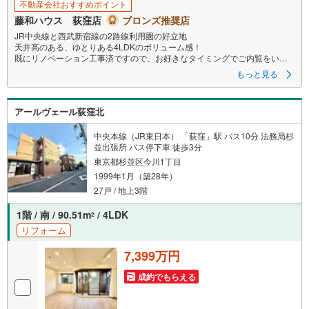
不動産会社おすすめポイント
藤和ハウス 荻窪店
ブロンズ推奨店
JR中央線と西武新宿線の2路線利用圏の好立地
天井高のある、ゆとりある4LDKのボリューム感！
既にリノベーション工事済ですので、お好きなタイミングでご内覧をいた
だくことが可能です！
もっと見る
アールヴェール荻窪北
中央本線（JR東日本） 「荻窪」駅 バス10分 法務局杉
並出張所 バス停下車 徒歩3分
東京都杉並区今川1丁目
1999年1月（築28年）
27戸 / 地上3階
1階 / 南 / 90.51m
/ 4LDK
2
リフォーム
7,399万円
成約でもらえる