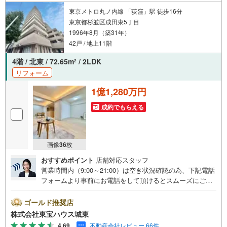
東京メトロ丸ノ内線 「荻窪」駅 徒歩16分
東京都杉並区成田東5丁目
1996年8月（築31年）
42戸 / 地上11階
4階 / 北東 / 72.65m
/ 2LDK
2
リフォーム
1億1,280万円
成約でもらえる
画像
36
枚
おすすめポイント
店舗対応スタッフ
営業時間内（9:00～21:00）は空き状況確認の為、下記電話
フォームより事前にお電話をして頂けるとスムーズにご案
内ができます。▽TOHO HOUSE CLUB▽現時点の未来
カレンダーの作成▽ご購入後もお客様の人生のパートナー
ゴールド推奨店
として暮らしの「安心」を守り続けます。【Yahoo！ 不動
株式会社東宝ハウス城東
産キャンペーン対象店舗】当店で物件を成約するとPayPay
4.69
不動産会社レビュー 66件