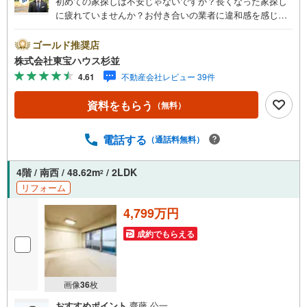
初めての家探しは不安じゃないですか？長くなった家探し
に疲れていませんか？お付き合いの業者に違和感を感じて
いませんか？東宝ハウス杉並は仲介業者です。仲介に特化
したプロが、何のしがらみもなく、お客様の理想の物件を
ゴールド推奨店
お探しします。東宝ハウス杉並【（FD）:】ご見学希望の物
株式会社東宝ハウス杉並
件以外も併せてご案内させていただきます。遠慮なくご希
4.61
不動産会社レビュー 39件
望をお伝えくださいませ。■ご見学について■【営業時間 9:
00～21:00】人気物件は特に問い合わせが集中するため、お
資料をもらう
（無料）
早めにお電話くださいませ。「室内・現地を見学する」ボ
タンよりご予約いただくとご見学がスムーズとなります。■
TOHO HOUSE CLUB■弊社で売買されたお客様はTOHO H
電話する
（通話料無料）
OUSE CLUBに加入可能。10～20年後のリフォーム、保険
の見直しや借り換えなど、オンラインでやりとりができま
4階 / 南西 / 48.62m
/ 2LDK
2
す。■FPによるファイナンシャルライフサポート■ファイナ
リフォーム
ンシャルプランナーが住宅ローン、保険・税金、資産運
用、相続などの対策をアドバイスを致します。
4,799万円
成約でもらえる
画像
36
枚
おすすめポイント
齋藤 公一