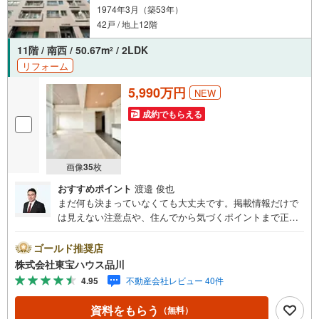
参ります。もちろん他の物件も併せてご案内させていただ
1974年3月（築53年）
きます。
42戸 / 地上12階
11階 / 南西 / 50.67m
/ 2LDK
2
リフォーム
5,990万円
NEW
成約でもらえる
画像
35
枚
おすすめポイント
渡邉 俊也
まだ何も決まっていなくても大丈夫です。掲載情報だけで
は見えない注意点や、住んでから気づくポイントまで正直
にお伝えします。東宝ハウス品川では、良いことも悪いこ
とも包み隠さずお伝えし、「納得して選ぶ」ためのサポー
ゴールド推奨店
トを大切にしています。現地でしか分からないリアルな情
株式会社東宝ハウス品川
報も含めて、一緒に後悔しない住まい探しを進めていきま
4.95
不動産会社レビュー 40件
しょう。まずはお気軽にご相談ください。【Yahoo！ 不動
産キャンペーン対象店舗】当店で物件を成約するとPayPay
資料をもらう
（無料）
ボーナスライトがもらえる「Yahoo！ 不動産 物件ご成約キ