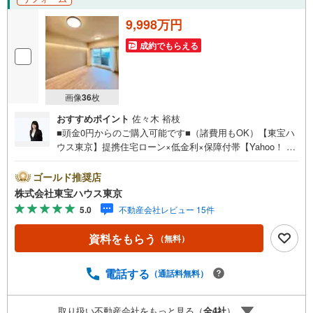
9,998万円
成約でもらえる
画像
36
枚
おすすめポイント
佐々木 裕枝
■頭金0円からのご購入可能です■（諸費用もOK）【東宝ハ
ウス東京】提携住宅ローン×低金利×保障付帯【Yahoo！ 不
動産キャンペーン対象店舗】当店で物件を成約するとPayP
ayボーナスライトがもらえる「Yahoo！ 不動産 物件ご成約
ゴールド推奨店
キャンペーン」の対象になります。「資料をもらう」「見
株式会社東宝ハウス東京
学予約をする」ボタンからお問い合わせください。※必ずY
5.0
不動産会社レビュー 15件
ahoo！ JAPAN IDでログインしてください。※PayPayボー
ナスライトは出金と譲渡はできません。ご案内・詳細な資
資料をもらう
（無料）
料のご請求はお気軽にどうぞ♪お電話でのお問い合わせも
常時受け付けております！お気軽にお問い合わせくださ
い。
電話する
（通話料無料）
取り扱い不動産会社をもっと見る（
全
4
社
）