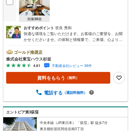
画像
36
枚
おすすめポイント
世良 秀和
快適な環境をご覧いただけます。お客様のご要望を、お聞
かせくださいませ。の体制と情報量で、ご来場、心よりお
待ちしております。・ 未来を予測し人生設計から始まる
「未来カレンダー」のご提案。・ 未来に起こるであろうご
ゴールド推奨店
自宅リフォームをオンライン上でご提案「ミラカレクラ
株式会社東宝ハウス杉並
ブ」。・ 不動産売却時、ご自宅を綺麗にかつ瀟洒にさせる
4.61
不動産会社レビュー 39件
CG加工ホームステイジングサービス。・ 購入者様へ、税
理士による確定申告の無料セミナーをご招待いたします。
資料をもらう
（無料）
◆ご予約に際して◆日時のご希望をお伝えください。（も
ちろん当日でも対応可能です）事前に鍵等の手配や内覧
（居住中物件）の手配が必要な場合がございますのでご容
電話する
（通話料無料）
赦ください。事前にご連絡をいただけると、スムーズなご
案内が可能となりますのでお手数ですがご一報ください。
◆物件のご案内は◆弊社へのご来社、お客様宅へのお迎
エントピア第3荻窪
え・最寄駅での待ち合わせ、物件周辺のコンビニ等でお待
ち合わせなど、ご希望をお伝えください。ご希望条件をお
中央本線（JR東日本） 「荻窪」駅 徒歩7分
伝え頂けましたら、ご見学希望物件以外の資料も用意して
東京都杉並区阿佐谷南3丁目