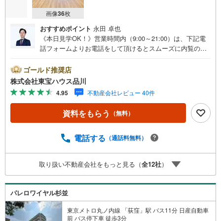
画像
36
枚
おすすめポイント
永田 卓也
《本日見学OK！》営業時間内（9:00～21:00）は、下記電
話フォームよりお電話をして頂けるとスムーズに内覧のご
案内ができます。マンション売買の《 Professional 》【Ya
hoo！ 不動産キャンペーン対象店舗】当店で物件を成約す
ゴールド推奨店
るとPayPayボーナスライトがもらえる「Yahoo！ 不動産
株式会社東宝ハウス品川
物件ご成約キャンペーン」の対象になります。「資料をも
4.95
不動産会社レビュー 40件
らう」「見学予約をする」ボタンからお問い合わせくださ
い。※必ずYahoo！ JAPAN IDでログインしてください。※P
資料をもらう
（無料）
ayPayボーナスライトは出金と譲渡はできません。ご案
内・詳細な資料のご請求はお気軽にどうぞ♪お電話でのお
問い合わせも常時受け付けております！お気軽にお問い合
電話する
（通話料無料）
わせください。
取り扱い不動産会社をもっと見る（
全
12
社
）
パレロワイヤル杉並
東京メトロ丸ノ内線 「荻窪」駅 バス11分 日産自動車
前 バス停下車 徒歩3分