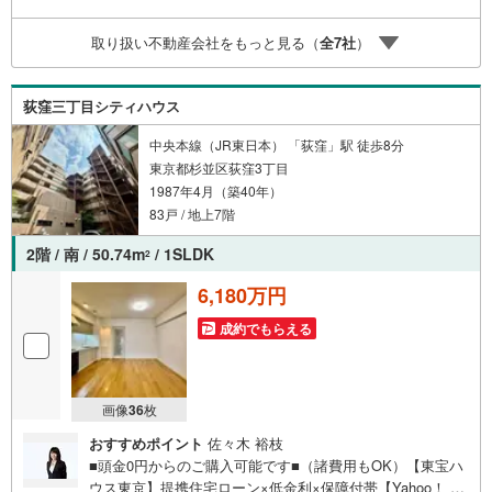
わせください。
取り扱い不動産会社をもっと見る（
全
7
社
）
荻窪三丁目シティハウス
中央本線（JR東日本） 「荻窪」駅 徒歩8分
東京都杉並区荻窪3丁目
1987年4月（築40年）
83戸 / 地上7階
2階 / 南 / 50.74m
/ 1SLDK
2
6,180万円
成約でもらえる
画像
36
枚
おすすめポイント
佐々木 裕枝
■頭金0円からのご購入可能です■（諸費用もOK）【東宝ハ
ウス東京】提携住宅ローン×低金利×保障付帯【Yahoo！ 不