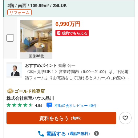
2階 / 南西 / 109.99m
/ 2SLDK
2
リフォーム
6,990万円
成約でもらえる
画像
36
枚
おすすめポイント
齋藤 公一
《本日見学OK！》営業時間内（9:00～21:00）は、下記電
話フォームよりお電話をして頂けるとスムーズに内覧のご
案内ができます。マンション売買の《 Professional 》【Ya
hoo！ 不動産キャンペーン対象店舗】当店で物件を成約す
ゴールド推奨店
るとPayPayボーナスライトがもらえる「Yahoo！ 不動産
株式会社東宝ハウス品川
物件ご成約キャンペーン」の対象になります。「資料をも
4.95
不動産会社レビュー 40件
らう」「見学予約をする」ボタンからお問い合わせくださ
い。※必ずYahoo！ JAPAN IDでログインしてください。※P
資料をもらう
（無料）
ayPayボーナスライトは出金と譲渡はできません。ご案
内・詳細な資料のご請求はお気軽にどうぞ♪お電話でのお
問い合わせも常時受け付けております！お気軽にお問い合
電話する
（通話料無料）