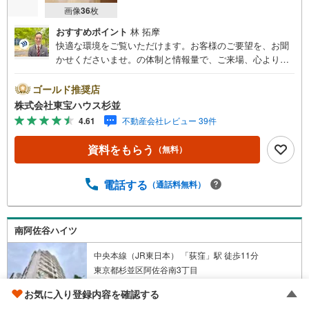
画像
36
枚
おすすめポイント
林 拓摩
快適な環境をご覧いただけます。お客様のご要望を、お聞
かせくださいませ。の体制と情報量で、ご来場、心よりお
待ちしております。・ 未来を予測し人生設計から始まる
「未来カレンダー」のご提案。・ 未来に起こるであろうご
ゴールド推奨店
自宅リフォームをオンライン上でご提案「ミラカレクラ
株式会社東宝ハウス杉並
ブ」。・ 不動産売却時、ご自宅を綺麗にかつ瀟洒にさせる
4.61
不動産会社レビュー 39件
CG加工ホームステイジングサービス。・ 購入者様へ、税
理士による確定申告の無料セミナーをご招待いたします。
資料をもらう
（無料）
◆ご予約に際して◆日時のご希望をお伝えください。（も
ちろん当日でも対応可能です）事前に鍵等の手配や内覧
（居住中物件）の手配が必要な場合がございますのでご容
電話する
（通話料無料）
赦ください。事前にご連絡をいただけると、スムーズなご
案内が可能となりますのでお手数ですがご一報ください。
◆物件のご案内は◆弊社へのご来社、お客様宅へのお迎
南阿佐谷ハイツ
え・最寄駅での待ち合わせ、物件周辺のコンビニ等でお待
ち合わせなど、ご希望をお伝えください。ご希望条件をお
中央本線（JR東日本） 「荻窪」駅 徒歩11分
伝え頂けましたら、ご見学希望物件以外の資料も用意して
東京都杉並区阿佐谷南3丁目
参ります。もちろん他の物件も併せてご案内させていただ
1974年5月（築53年）
きます。
お気に入り登録内容を確認する
85戸 / 地上13階