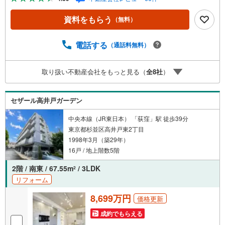
ボーナスライトがもらえる「Yahoo！ 不動産 物件ご成約キ
ャンペーン」の対象になります。「資料をもらう」「見学
資料をもらう
（無料）
予約をする」ボタンからお問い合わせください。※必ずYah
oo！ JAPAN IDでログインしてください。※PayPayボーナ
スライトは出金と譲渡はできません。ご案内・詳細な資料
電話する
（通話料無料）
のご請求はお気軽にどうぞ♪お電話でのお問い合わせも常
時受け付けております！■頭金0円からのご購入可能です■
取り扱い不動産会社をもっと見る（
全
8
社
）
（諸費用もOK）お気軽にお問い合わせください。
セザール高井戸ガーデン
中央本線（JR東日本） 「荻窪」駅 徒歩39分
東京都杉並区高井戸東2丁目
1998年3月（築29年）
16戸 / 地上階数5階
2階 / 南東 / 67.55m
/ 3LDK
2
リフォーム
8,699万円
価格更新
成約でもらえる