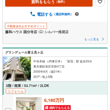
資料をもらう
ー
（無料）
ジ
に
電話する
（通話料無料）
保
存
不動産会社おすすめポイント
す
藤和ハウス 国分寺店
シルバー推奨店
る
もっと見る
グランデュール富士見ヶ丘
中央本線（JR東日本） 「荻窪」駅 徒歩25分
東京都杉並区宮前4丁目
2005年9月（築21年）
25戸 / 地上5階
2階 / 南東 / 53.71m
/ 2LDK
2
リフォーム
6,180万円
成約でもらえる