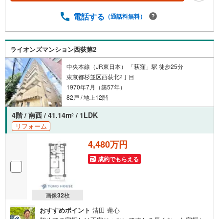
ャンペーン」の対象になります。「資料をもらう」「見学
予約をする」ボタンからお問い合わせください。※必ずYah
電話する
（通話料無料）
oo！ JAPAN IDでログインしてください。※PayPayボーナ
スライトは出金と譲渡はできません。ご案内・詳細な資料
のご請求はお気軽にどうぞ♪お電話でのお問い合わせも常
ライオンズマンション西荻第2
時受け付けております！お気軽にお問い合わせください。
中央本線（JR東日本） 「荻窪」駅 徒歩25分
東京都杉並区西荻北2丁目
1970年7月（築57年）
82戸 / 地上12階
4階 / 南西 / 41.14m
/ 1LDK
2
リフォーム
4,480万円
成約でもらえる
画像
32
枚
おすすめポイント
清田 蓮心