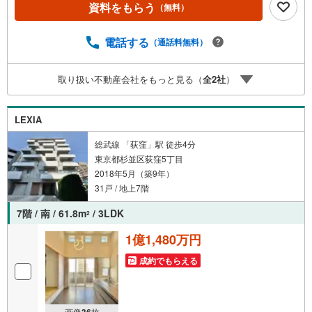
資料をもらう
（無料）
ボーナスライトがもらえる「Yahoo！ 不動産 物件ご成約キ
ャンペーン」の対象になります。「資料をもらう」「見学
予約をする」ボタンからお問い合わせください。※必ずYah
電話する
（通話料無料）
oo！ JAPAN IDでログインしてください。※PayPayボーナ
スライトは出金と譲渡はできません。ご案内・詳細な資料
取り扱い不動産会社をもっと見る（
全
2
社
）
のご請求はお気軽にどうぞ♪お電話でのお問い合わせも常
時受け付けております！お気軽にお問い合わせください。
LEXIA
総武線 「荻窪」駅 徒歩4分
東京都杉並区荻窪5丁目
2018年5月（築9年）
31戸 / 地上7階
7階 / 南 / 61.8m
/ 3LDK
2
1億1,480万円
成約でもらえる
画像
枚