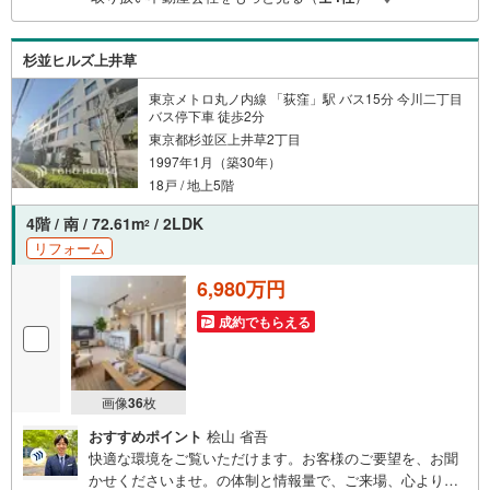
杉並ヒルズ上井草
東京メトロ丸ノ内線 「荻窪」駅 バス15分 今川二丁目
バス停下車 徒歩2分
東京都杉並区上井草2丁目
1997年1月（築30年）
18戸 / 地上5階
4階 / 南 / 72.61m
/ 2LDK
2
リフォーム
6,980万円
成約でもらえる
画像
36
枚
おすすめポイント
桧山 省吾
快適な環境をご覧いただけます。お客様のご要望を、お聞
かせくださいませ。の体制と情報量で、ご来場、心よりお