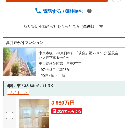
ャンペーン」の対象になります。「資料をもらう」「見学
予約をする」ボタンからお問い合わせください。※必ずYah
電話する
（通話料無料）
oo！ JAPAN IDでログインしてください。※PayPayボーナ
スライトは出金と譲渡はできません。ご案内・詳細な資料
取り扱い不動産会社をもっと見る（
全
9
社
）
のご請求はお気軽にどうぞ♪お電話でのお問い合わせも常
時受け付けております！お気軽にお問い合わせください。
高井戸永谷マンション
中央本線（JR東日本） 「荻窪」駅 バス15分 浴風会
バス停下車 徒歩2分
東京都杉並区高井戸東2丁目
1974年3月（築53年）
120戸 / 地上11階
4階 / 東 / 38.88m
/ 1LDK
2
リフォーム
3,980万円
成約でもらえる