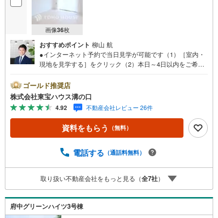
画像
36
枚
おすすめポイント
柳山 航
●インターネット予約で当日見学が可能です（1）［室内・
現地を見学する］をクリック（2）本日～4日以内をご希望
の方は「ご要望・ご質問欄」に希望日時をご記入くださ
い！●10:00～21:00はお電話でのお問い合わせがスムーズで
ゴールド推奨店
す。【Yahoo！ 不動産キャンペーン対象店舗】当店で物件
株式会社東宝ハウス溝の口
を成約するとPayPayポイントがもらえる「Yahoo！不動産
4.92
不動産会社レビュー 26件
物件ご成約キャンペーン」の対象になります。「資料をも
らう」「見学予約をする」ボタンからお問い合わせくださ
資料をもらう
（無料）
い。※必ずYahoo！ JAPAN IDでログインしてください。※P
ayPayポイントは出金と譲渡はできません。たくさんのお
客様からのお言葉に感謝してこれからも楽しく素敵なお家
電話する
（通話料無料）
探しをお約束します。お家探しを始めてみようと思われた
らまずは、お気軽に東宝ハウス溝の口に相談してみません
取り扱い不動産会社をもっと見る（
全
7
社
）
か？何も決まっていなくて大丈夫！まずはお客様の夢をお
聞かせ下さい！未来の「不安」を「安心」に変える「未来
カレンダー」もご来店時に好評です。スタッフ一同いつで
府中グリーンハイツ3号棟
もお客様のお問合せをお待ちしております。