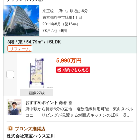
京王線 「府中」駅 徒歩6分
東京都府中市緑町1丁目
2011年8月（築16年）
78戸 / 地上9階
3階 / 東 / 54.79m
/ 1SLDK
2
リフォーム
5,990万円
成約でもらえる
画像
27
枚
おすすめポイント
藤巻 裕
府中駅から徒歩6分の立地 複数沿線利用可能 東向きバル
コニー リビングが見渡せる対面式キッチンのLDK 収納
力備えたウォークインクローゼット付 是非お気軽にお問
い合わせください【営業時間 9:00～19:00】上記時間はお
ブロンズ推奨店
電話が繋がりやすくなっております。人気物件には特に問
株式会社東宝ハウス立川
い合わせが集中するため、お早めにお電話ください。「室