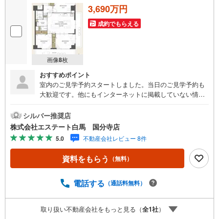
3,690万円
成約でもらえる
画像
8
枚
おすすめポイント
室内のご見学予約スタートしました。当日のご見学予約も
大歓迎です。他にもインターネットに掲載していない情報
も沢山ありますので、まとめてご見学可能です。■Yahoo！
不動産キャンペーン対象店舗。当店で物件を成約するとPa
シルバー推奨店
yPayボーナスをプレゼント！「資料をもらう」「見学予約
株式会社エステート白馬 国分寺店
をする」ボタンからお問い合わせください。【営業時間 9
5.0
不動産会社レビュー 8件
時30分～18時30分】（年中無休）・人気物件には特に問い
合わせが集中するため、お早めにお電話ください。「室
資料をもらう
（無料）
内・現地を見学する」ボタンよりご予約いただくとご見学
がスムーズです。・提携FPへの無料個別相談サービス外部
のファイナンシャルプランナーへの無料個別ライフプラン
電話する
（通話料無料）
相談サービスも御座います。・キッズスペースや授乳スペ
ース、おむつ替えベッド、アンパンマンジュースなどを完
取り扱い不動産会社をもっと見る（
全
1
社
）
備しておりますので、お子様連れでもお気軽にお越し下さ