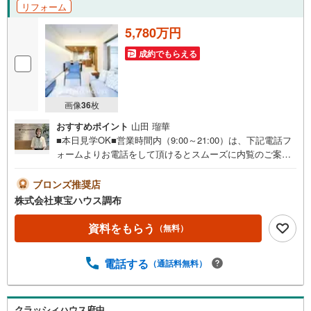
リフォーム
5,780万円
成約でもらえる
画像
36
枚
おすすめポイント
山田 瑠華
■本日見学OK■営業時間内（9:00～21:00）は、下記電話フ
ォームよりお電話をして頂けるとスムーズに内覧のご案内
ができます。ご自宅へお迎え・最寄駅等でお待ち合わせ、
弊社へのご来社など、ご相談くださいませ。ご希望があれ
ブロンズ推奨店
ば周辺環境、お客様の希望に合わせた物件などもご案内を
株式会社東宝ハウス調布
いたします。■お住まい探しが初めての方へのフォロー体制
をご用意してます■『何から始めて良いかわからない？』と
資料をもらう
（無料）
いった状態でも、お気軽にお越しください！▽現時点の未
来カレンダーの作成▽ご購入後もお客様の人生のパートナ
電話する
（通話料無料）
ーとして暮らしの「安心」を守り続けます。皆様のご来
店、心よりお待ちしております。
クラッシィハウス府中