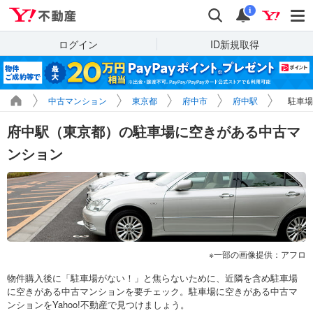
Yahoo!不動産
検索
通知
i
ログイン
ID新規取得
中古マンション
東京都
府中市
府中駅
駐車場
府中駅（東京都）の駐車場に空きがある中古マ
ンション
一部の画像提供：アフロ
物件購入後に「駐車場がない！」と焦らないために、近隣を含め駐車場
に空きがある中古マンションを要チェック。駐車場に空きがある中古マ
ンションをYahoo!不動産で見つけましょう。