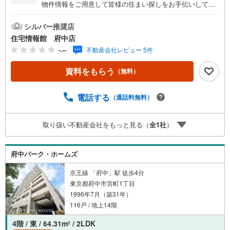
物件情報をご用意して皆様の住まい探しをお手伝いしてお
ります。まずは最寄りの住宅情報館にお気軽にご相談くだ
さい。住宅ローン相談会も同時開催中無理のない住宅ロー
シルバー推奨店
ンの試算やご購入の際にかかる諸費用の概算も行っており
住宅情報館 府中店
ます。しっかりとした資金計画のアドバイスをさせて頂き
-.--
不動産会社レビュー 5件
ますので、お気軽にご相談ください。
資料をもらう
（無料）
電話する
（通話料無料）
取り扱い不動産会社をもっと見る（
全
1
社
）
府中パーク・ホームズ
京王線 「府中」駅 徒歩4分
東京都府中市宮町1丁目
1996年7月（築31年）
116戸 / 地上14階
4階 / 東 / 64.31m
/ 2LDK
2