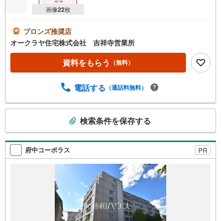
画像
22
枚
ブロンズ推奨店
オークラヤ住宅株式会社 吉祥寺営業所
資料をもらう
（無料）
電話する
（通話料無料）
こ
検索条件を保存する
の
検
索
府中コーポラス
PR
条
件
で
通
知
を