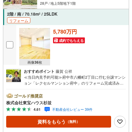
28戸 / 地上5階地下1階
2階 / 南 / 70.18m
/ 2SLDK
2
リフォーム
5,780万円
成約でもらえる
画像
36
枚
おすすめポイント
藤賀 公祥
≪当日内見予約可能≫府中市八幡町2丁目に佇む分譲マンシ
ョン「レクセルマンション府中」のリフォーム完成済み住
戸を見てきました！一番の魅力は、京王線「東府中」駅か
ら歩いてわずか9分という駅チカの快適さに加え、特急が停
ゴールド推奨店
まり「ミッテン府中」などの大型商業施設が充実する「府
株式会社東宝ハウス杉並
中」駅へも徒歩11分で利用できるのフットワークです。ラ
4.61
不動産会社レビュー 39件
イフやドン・キホーテも身近にあり、お買い物環境もで
す。お部屋は専有面積70.18平米の2SLDKプランで、2階部
資料をもらう
（無料）
分の「南東角部屋」という大変恵まれたポジションに位置
しています。南と東に窓があるため、室内に一歩足を踏み