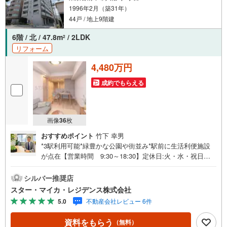
1996年2月（築31年）
44戸 / 地上9階建
6階 / 北 / 47.8m
/ 2LDK
2
リフォーム
4,480万円
成約でもらえる
画像
36
枚
おすすめポイント
竹下 幸男
*3駅利用可能*緑豊かな公園や街並み*駅前に生活利便施設
が点在【営業時間 9:30～18:30】定休日:火・水・祝日当
日の見学も可能です。人気物件には特に問い合わせが集中
するため、お早めにお電話ください。上記時間はお電話が
シルバー推奨店
繋がりやすくなっております。「室内・現地を見学する」
スター・マイカ・レジデンス株式会社
ボタンよりご予約いただくとご見学がスムーズです。【弊
5.0
不動産会社レビュー 6件
社について】スター・マイカ・レジデンスは、スター・マ
イカ・ホールディングス（東証プライム上場）のグループ
資料をもらう
（無料）
会社です。【各種ご相談も承っております】・引越し業者