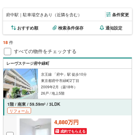
府中駅｜駐車場空きあり（近隣を含む）
条件変更
おすすめ順
検索条件保存
通知設定
18
件
すべての物件をチェックする
レーヴステージ府中緑町
京王線 「府中」駅 徒歩10分
東京都府中市緑町2丁目
2009年2月（築18年）
26戸 / 地上5階
1階 / 南東 / 59.59m
/ 3LDK
2
リフォーム
4,880万円
成約でもらえる