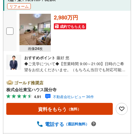
リフォーム
2,980万円
成約でもらえる
画像
24
枚
おすすめポイント
藤好 悠
◆ご見学について◆【営業時間 9:00～21:00】日時のご希
望をお伝えくださいませ。（もちろん当日でも対応可能で
す）人気物件は特にお問い合わせが集中するため、お早め
のご連絡をおすすめいたします。「室内・現地を見学す
ゴールド推奨店
る」ボタンよりご予約いただくと、スムーズにご案内可能
株式会社東宝ハウス国分寺
です。事前に鍵の手配や内覧準備が必要な場合がございま
4.91
不動産会社レビュー 36件
すのでご了承ください。◆TOHO HOUSE CLUB◆弊社で売
買いただいたお客様はTOHO HOUSE CLUBにご加入いただ
資料をもらう
（無料）
けます。10～20、30年後のリフォーム、保険やローンの見
直し、相続や資産運用など、将来にわたってのサポートを
ご提供いたします。◆FPによるライフサポート◆専属ファ
電話する
（通話料無料）
イナンシャルプランナーが住宅ローン・保険・税金・資産