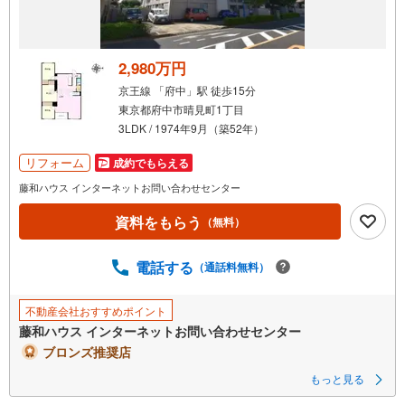
受
け
取
る
2,980万円
・
京王線 「府中」駅 徒歩15分
条
東京都府中市晴見町1丁目
件
3LDK / 1974年9月（築52年）
を
マ
リフォーム
成約でもらえる
イ
藤和ハウス インターネットお問い合わせセンター
ペ
資料をもらう
ー
（無料）
ジ
に
電話する
（通話料無料）
保
存
不動産会社おすすめポイント
す
藤和ハウス インターネットお問い合わせセンター
る
ブロンズ推奨店
もっと見る