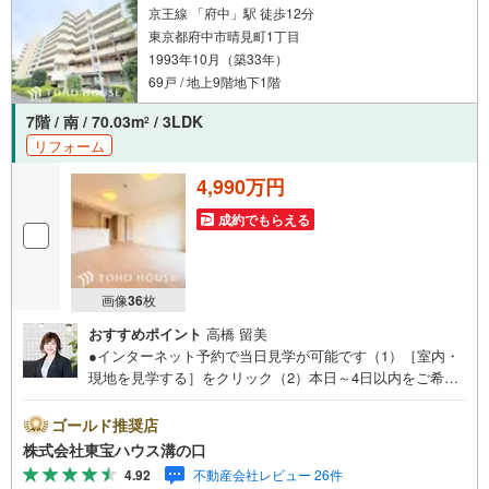
京王線 「府中」駅 徒歩12分
東京都府中市晴見町1丁目
1993年10月（築33年）
69戸 / 地上9階地下1階
7階 / 南 / 70.03m
/ 3LDK
2
リフォーム
4,990万円
成約でもらえる
画像
36
枚
おすすめポイント
高橋 留美
●インターネット予約で当日見学が可能です（1）［室内・
現地を見学する］をクリック（2）本日～4日以内をご希望
の方は「ご要望・ご質問欄」に希望日時をご記入くださ
い！●10:00～21:00はお電話でのお問い合わせがスムーズで
ゴールド推奨店
す。【Yahoo！ 不動産キャンペーン対象店舗】当店で物件
株式会社東宝ハウス溝の口
を成約するとPayPayポイントがもらえる「Yahoo！不動産
4.92
不動産会社レビュー 26件
物件ご成約キャンペーン」の対象になります。「資料をも