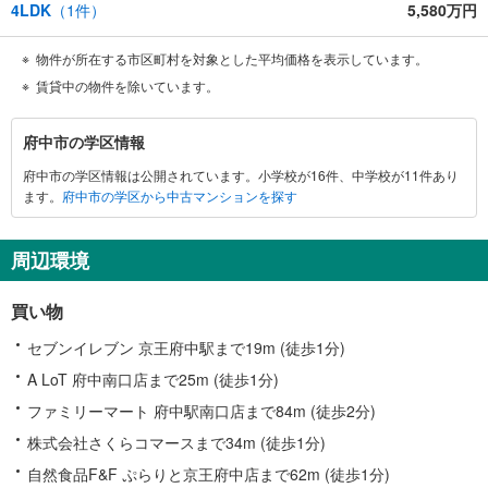
4LDK
（
1
件）
5,580万円
物件が所在する市区町村を対象とした平均価格を表示しています。
賃貸中の物件を除いています。
府
府中市の学区情報
中
府中市の学区情報は公開されています。小学校が16件、中学校が11件あり
市
ます。
府中市の学区から中古マンションを探す
に
関
す
周辺環境
る
情
買い物
報
セブンイレブン 京王府中駅まで19m (徒歩1分)
A LoT 府中南口店まで25m (徒歩1分)
ファミリーマート 府中駅南口店まで84m (徒歩2分)
株式会社さくらコマースまで34m (徒歩1分)
自然食品F&F ぷらりと京王府中店まで62m (徒歩1分)