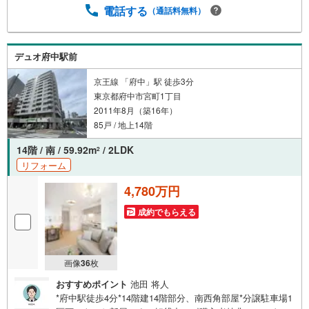
入れた瞬間から驚くほどの明るさと風通しの良さを体感い
電話する
（通話料無料）
たしました。玄関前には専用ポーチがあり、プライバシー
もしっかり守られます。
デュオ府中駅前
京王線 「府中」駅 徒歩3分
東京都府中市宮町1丁目
2011年8月（築16年）
85戸 / 地上14階
14階 / 南 / 59.92m
/ 2LDK
2
リフォーム
4,780万円
成約でもらえる
画像
36
枚
おすすめポイント
池田 将人
*府中駅徒歩4分*14階建14階部分、南西角部屋*分譲駐車場1