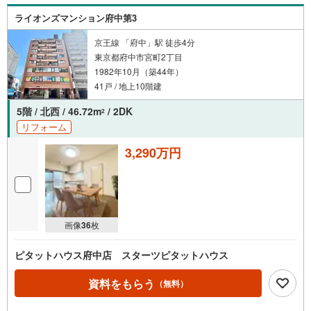
ライオンズマンション府中第3
京王線 「府中」駅 徒歩4分
東京都府中市宮町2丁目
1982年10月（築44年）
41戸 / 地上10階建
5階 / 北西 / 46.72m
/ 2DK
2
リフォーム
3,290万円
画像
36
枚
ピタットハウス府中店 スターツピタットハウス
資料をもらう
（無料）