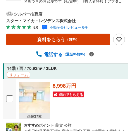
区画つきのお部屋です（転貸中）《購入者特典！アフター
サービス最長10年に延長》・弊社より本物件をご購入いた
だいた限定で、給排水設備・水廻りなどのアフターサービ
シルバー推奨店
ス期間を“2年→最長10年”に延長いたします。詳細はお問い
スター・マイカ・レジデンス株式会社
合わせください。※本特典は、予告なく変更または終了する
5.0
不動産会社レビュー 6件
場合がございます。【弊社について】弊社は、スター・マ
イカ・ホールディングス（東証プライム上場）のグループ
資料をもらう
（無料）
会社です。【営業時間 9:30～18:30】定休日:火・水・祝
日当日の見学も可能です。人気物件には特に問い合わせが
集中するため、お早めにお電話ください。上記時間はお電
電話する
（通話料無料）
話が繋がりやすくなっております。----Yahoo！ 不動産キャ
ンペーン対象店舗----当店で物件を成約するとPayPayボー
14階 / 西 / 70.92m
/ 3LDK
2
ナスがもらえる「Yahoo！不動産物件ご成約キャンペー
リフォーム
ン」の対象になります。
8,998万円
成約でもらえる
画像
27
枚
おすすめポイント
藤賀 公祥
≪当日内見予約可能≫府中市宮町1丁目に位置する築浅リノ