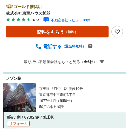
ら歩いてわずか3分という圧倒的な駅チカの快適さです。特
ゴールド推奨店
急停車駅であり、駅周辺の多彩な商業施設をまるで自分の
株式会社東宝ハウス杉並
庭のように日常使いできる、この上ない生活環境が整って
4.61
不動産会社レビュー 39件
います。ご紹介するお部屋は、10階建の6階部分に位置する
「南西角部屋」です。角部屋ならではの多面採光により、
資料をもらう
（無料）
室内には明るい陽光がたっぷりと差し込み、風通しも大変
良好な心地よい空間が広がっています。間取りは専有面積6
0.48平米の使い勝手の良い3LDKプランで、各洋室にクロー
電話する
（通話料無料）
ゼットが備わっているため収納にも困りません。室内は水
回りや内装を一新する新規リノベーションが施され、新築
取り扱い不動産会社をもっと見る（
全
3
社
）
さながらの美しさに生まれ変わります。業界水準となる
「最長20年のアフターサービス保証」が付帯しているた
め、お引き渡し後も大きな安心が続きます。ペットの飼育
メゾン藤
も可能（細則有）ですので、大切な家族であるペットと一
緒に、この素晴らしい立地で新生活をスタートしません
京王線 「府中」駅 徒歩10分
か？
東京都府中市寿町3丁目
1977年1月（築50年）
50戸 / 地上10階
8階 / 南 / 67.02m
/ 3LDK
2
リフォーム