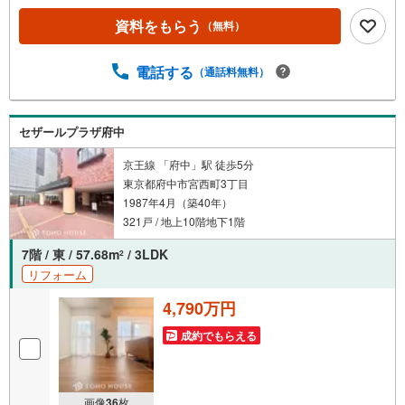
らう」「見学予約をする」ボタンからお問い合わせくださ
資料をもらう
（無料）
い。※必ずYahoo！ JAPAN IDでログインしてください。※P
ayPayポイントは出金と譲渡はできません。たくさんのお
客様からのお言葉に感謝してこれからも楽しく素敵なお家
電話する
（通話料無料）
探しをお約束します。お家探しを始めてみようと思われた
らまずは、お気軽に東宝ハウス溝の口に相談してみません
か？何も決まっていなくて大丈夫！まずはお客様の夢をお
セザールプラザ府中
聞かせ下さい！未来の「不安」を「安心」に変える「未来
カレンダー」もご来店時に好評です。スタッフ一同いつで
京王線 「府中」駅 徒歩5分
もお客様のお問合せをお待ちしております。
東京都府中市宮西町3丁目
1987年4月（築40年）
321戸 / 地上10階地下1階
7階 / 東 / 57.68m
/ 3LDK
2
リフォーム
4,790万円
成約でもらえる
画像
36
枚