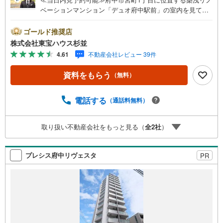
ベーションマンション「デュオ府中駅前」の室内を見てき
ました！一番の感動は、京王線の特急停車駅「府中」駅か
ら歩いてわずか3分という、将来までの高い資産価値を約束
ゴールド推奨店
されたの駅近立地です。駅前の大型商業施設や利便施設を
株式会社東宝ハウス杉並
日常の足元に使いこなせる快適なフットワークが魅力で
4.61
不動産会社レビュー 39件
す。建物内に入ると、都心の高級レジデンスを思わせるダ
ブルオートロックシステムが採用されており、強固な防犯
資料をもらう
（無料）
体制に包まれています。エレベーターを降りると、外部の
視線や天候に左右されないホテルライクな内廊下設計とな
っており、プライバシーへの配慮もです。お部屋は14階建
電話する
（通話料無料）
ての最上階、さらに南向きバルコニーに面した独立性の高
い角部屋という、マンション内でも滅多に出回らない最上
取り扱い不動産会社をもっと見る（
全
2
社
）
級のプレミアムシート。遮るもののない抜けるような素晴
らしいパノラマ眺望を独占できます。
プレシス府中リヴェスタ
PR