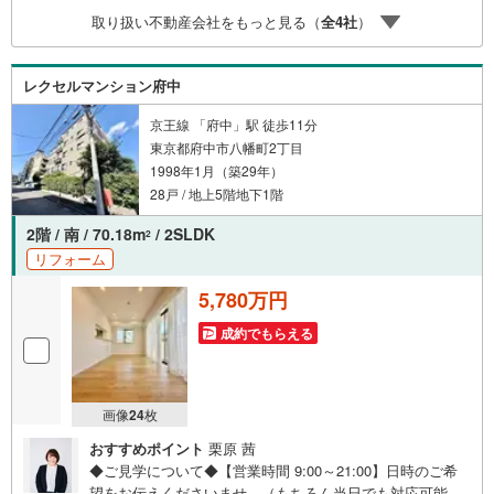
運用・相続など幅広くアドバイスいたします。ご契約前後
取り扱い不動産会社をもっと見る（
全
4
社
）
を問わず、安心してご利用いただけます。◆安心の環境◆
無料駐車場、キッズスペースを完備し、ご家族でのご来店
も安心です。の体制で皆様の住まい探しをサポートいたし
レクセルマンション府中
ます。
京王線 「府中」駅 徒歩11分
東京都府中市八幡町2丁目
1998年1月（築29年）
28戸 / 地上5階地下1階
2階 / 南 / 70.18m
/ 2SLDK
2
リフォーム
5,780万円
成約でもらえる
画像
24
枚
おすすめポイント
栗原 茜
◆ご見学について◆【営業時間 9:00～21:00】日時のご希
望をお伝えくださいませ。（もちろん当日でも対応可能で