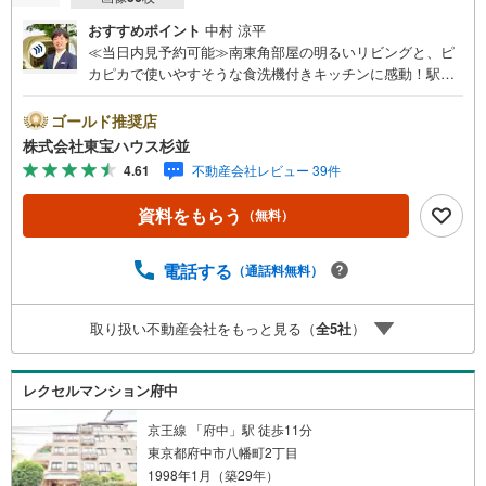
おすすめポイント
中村 涼平
≪当日内見予約可能≫南東角部屋の明るいリビングと、ピ
カピカで使いやすそうな食洗機付きキッチンに感動！駅徒
歩5分で買い物も便利、本当に暮らしやすそうな家です！未
来を予測し人生設計から始まる「未来カレンダー」のご提
ゴールド推奨店
案。未来に起こるであろうご自宅リフォームをオンライン
株式会社東宝ハウス杉並
上でご提案「ミラカレクラブ」。不動産売却時、ご自宅を
4.61
不動産会社レビュー 39件
綺麗にかつ瀟洒にさせるCG加工ホームステイジングサービ
ス。購入者様へ、税理士による確定申告の無料セミナーを
資料をもらう
（無料）
ご招待いたします。◆ご予約に際して◆日時のご希望をお
伝えください。（もちろん当日でも対応可能です）事前に
鍵等の手配や内覧（居住中物件）の手配が必要な場合がご
電話する
（通話料無料）
ざいますのでご容赦ください。事前にご連絡をいただける
と、スムーズなご案内が可能となりますのでお手数ですが
取り扱い不動産会社をもっと見る（
全
5
社
）
ご一報ください。◆物件のご案内は◆弊社へのご来社、お
客様宅へのお迎え・最寄駅での待ち合わせ、物件周辺のコ
ンビニ等でお待ち合わせなど、ご希望をお伝えください。
レクセルマンション府中
ご希望条件をお伝え頂けましたら、ご見学希望物件以外の
資料も用意して参ります。
京王線 「府中」駅 徒歩11分
東京都府中市八幡町2丁目
1998年1月（築29年）