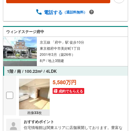
のご紹介や、入居後オプションサポート・税金、住宅ロー
ンについて・FPによるライフプランシュミレーション----Y
電話する
（通話料無料）
ahoo！ 不動産キャンペーン対象店舗----当店で物件を成約
するとPayPayボーナスがもらえる「Yahoo！不動産物件ご
成約キャンペーン」の対象になります。※yahoo！JAPAN I
ウィンドステージ府中
Dでログインしてください※Pay Payボーナスは出金と譲渡
はできません
京王線 「府中」駅 徒歩10分
東京都府中市美好町1丁目
2001年3月（築26年）
8戸 / 地上3階建
1階 / 南 / 100.22m
/ 4LDK
2
5,580万円
成約でもらえる
画像
33
枚
おすすめポイント
住宅情報館は関東エリアに店舗展開しております。豊富な