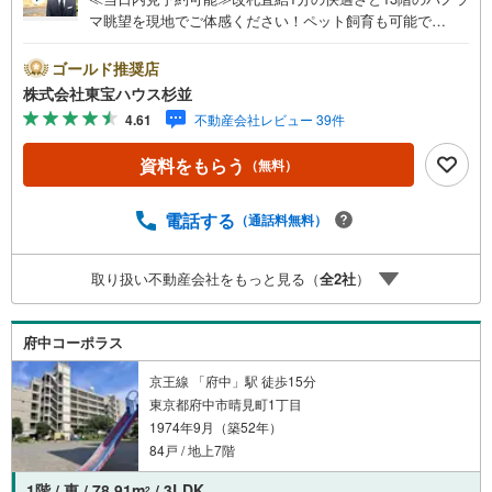
マ眺望を現地でご体感ください！ペット飼育も可能で
す。・ 未来を予測し人生設計から始まる「未来カレンダ
ー」のご提案。・ 未来に起こるであろうご自宅リフォーム
ゴールド推奨店
をオンライン上でご提案「ミラカレクラブ」。・ 不動産売
株式会社東宝ハウス杉並
却時、ご自宅を綺麗にかつ瀟洒にさせるCG加工ホームステ
4.61
不動産会社レビュー 39件
イジングサービス。・ 購入者様へ、税理士による確定申告
of 無料セミナーをご招待いたします。◆ご予約に際して◆
資料をもらう
（無料）
日時のご希望をお伝えください。（もちろん当日でも対応
可能です）事前に鍵等の手配や内覧（居住中物件）の手配
が必要な場合がございますのでご容赦ください。事前にご
電話する
（通話料無料）
連絡をいただけると、スムーズなご案内が可能となります
のでお手数ですがご一報ください。◆物件のご案内は◆弊
取り扱い不動産会社をもっと見る（
全
2
社
）
社へのご来社、お客様宅へのお迎え・最寄駅での待ち合わ
せ、物件周辺のコンビニ等でお待ち合わせなど、ご希望を
お伝えください。ご希望条件をお伝え頂けましたら、ご見
府中コーポラス
学希望物件以外の資料も用意して参ります。もちろん他の
物件も併せてご案内させていただきます。
京王線 「府中」駅 徒歩15分
東京都府中市晴見町1丁目
1974年9月（築52年）
84戸 / 地上7階
1階 / 東 / 78.91m
/ 3LDK
2