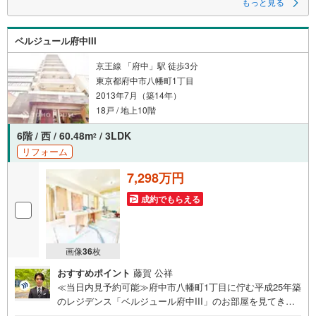
もっと見る
＼
穏やかな街で、家族の未来を育む。
ベルジュール府中III
のびやかで心満たされる毎日を、この私邸で。
【 おすすめポイント 】
京王線 「府中」駅 徒歩3分
～～～～～～～～～～
東京都府中市八幡町1丁目
■徒歩10分圏内にスーパーやコンビニなどがあり、住環境良好
2013年7月（築14年）
■東南角部屋
■陽当たり・通風良好
18戸 / 地上10階
■ワンフロア2世帯のプライバシー性の高い設計
■キッチンにも窓あり
6階 / 西 / 60.48m
/ 3LDK
2
■収納豊富なWIC・SIC付き
リフォーム
■約5.6帖のサービスルーム（納戸）
■管理体制良好
7,298万円
■2匹までペット飼育可（規約有）
成約でもらえる
-Daigasグループの当社グローバルベイス-
リノベーションマンション累計6000戸の供給実績！
多くの物件調達・リノベーション実績で培ったノウハウがございます。
画像
36
枚
ご予約いただくとご見学がスムーズです！
【営業時間 10:00～19:00】
おすすめポイント
藤賀 公祥
スマホの方は右下の電話ボタンをタッチ。
≪当日内見予約可能≫府中市八幡町1丁目に佇む平成25年築
または「室内・現地を見学する（無料）」ボタンよりご希望の日時をご記
のレジデンス「ベルジュール府中III」のお部屋を見てきま
入いただけますとスムーズにご案内が可能です。
お気軽にお問い合わせください！
した！最大の魅力は、なんといっても京王線「府中」駅か