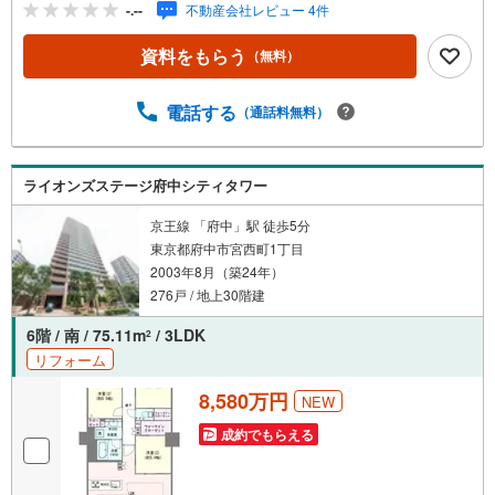
-.--
不動産会社レビュー 4件
内・現地を見学する」ボタンよりご予約いただくとご見学
がスムーズです。ご見学の際は車でお迎えに上がります。
資料をもらう
（無料）
【東宝ハウス立川のポイント】◆住宅ローンはお任せくだ
さい！◆住宅ローンアドバイザーがご質問にお答えいたし
ます。・どこの銀行で借りるとお得なの？・適切な借入額
電話する
（通話料無料）
は？・「住宅ローン控除」ってなに？・「確定申告書」っ
てどうすればいいの？◆ファイナンシャルプランナーに相
談◆お金に関するあらゆるご相談を承ります。・ライフプ
ライオンズステージ府中シティタワー
ランのシミュレーション・生活収支の資金の流れを分かり
やすくグラフに表示・お客様のライフプランに合った資金
京王線 「府中」駅 徒歩5分
計画のご提案
東京都府中市宮西町1丁目
2003年8月（築24年）
276戸 / 地上30階建
6階 / 南 / 75.11m
/ 3LDK
2
リフォーム
8,580万円
NEW
成約でもらえる