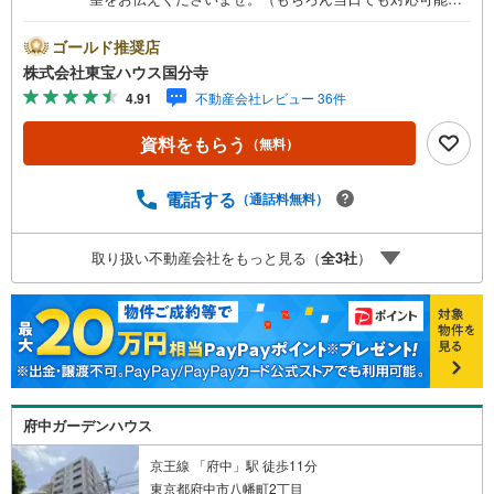
す）人気物件は特にお問い合わせが集中するため、お早め
のご連絡をおすすめいたします。「室内・現地を見学す
ゴールド推奨店
る」ボタンよりご予約いただくと、スムーズにご案内可能
株式会社東宝ハウス国分寺
です。事前に鍵の手配や内覧準備が必要な場合がございま
4.91
不動産会社レビュー 36件
すのでご了承ください。◆TOHO HOUSE CLUB◆弊社で売
買いただいたお客様はTOHO HOUSE CLUBにご加入いただ
資料をもらう
（無料）
けます。10～20、30年後のリフォーム、保険やローンの見
直し、相続や資産運用など、将来にわたってのサポートを
ご提供いたします。◆FPによるライフサポート◆専属ファ
電話する
（通話料無料）
イナンシャルプランナーが住宅ローン・保険・税金・資産
運用・相続など幅広くアドバイスいたします。ご契約前後
取り扱い不動産会社をもっと見る（
全
3
社
）
を問わず、安心してご利用いただけます。◆安心の環境◆
無料駐車場、キッズスペースを完備し、ご家族でのご来店
も安心です。の体制で皆様の住まい探しをサポートいたし
ます。
府中ガーデンハウス
京王線 「府中」駅 徒歩11分
東京都府中市八幡町2丁目