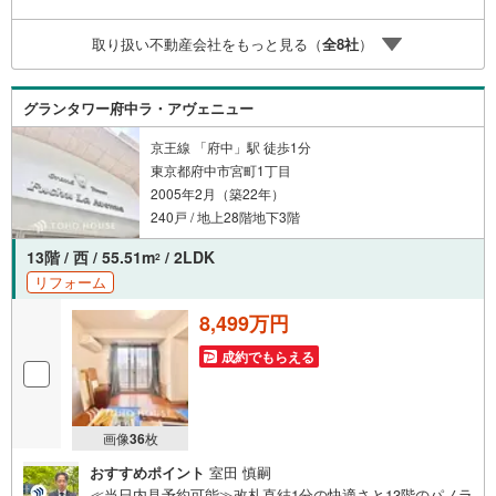
探しをお約束します。お家探しを始めてみようと思われた
らまずは、お気軽に東宝ハウス溝の口に相談してみません
取り扱い不動産会社をもっと見る（
全
8
社
）
か？何も決まっていなくて大丈夫！まずはお客様の夢をお
聞かせ下さい！未来の「不安」を「安心」に変える「未来
カレンダー」もご来店時に好評です。スタッフ一同いつで
グランタワー府中ラ・アヴェニュー
もお客様のお問合せをお待ちしております。
京王線 「府中」駅 徒歩1分
東京都府中市宮町1丁目
2005年2月（築22年）
240戸 / 地上28階地下3階
13階 / 西 / 55.51m
/ 2LDK
2
リフォーム
8,499万円
成約でもらえる
画像
36
枚
おすすめポイント
室田 慎嗣
≪当日内見予約可能≫改札直結1分の快適さと13階のパノラ