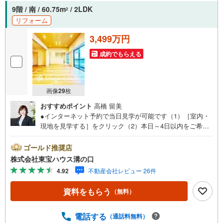
い。
9階 / 南 / 60.75m
/ 2LDK
2
リフォーム
3,499万円
成約でもらえる
画像
29
枚
おすすめポイント
高橋 留美
●インターネット予約で当日見学が可能です（1）［室内・
現地を見学する］をクリック（2）本日～4日以内をご希望
の方は「ご要望・ご質問欄」に希望日時をご記入くださ
い！●10:00～21:00はお電話でのお問い合わせがスムーズで
ゴールド推奨店
す。【Yahoo！ 不動産キャンペーン対象店舗】当店で物件
株式会社東宝ハウス溝の口
を成約するとPayPayポイントがもらえる「Yahoo！不動産
4.92
不動産会社レビュー 26件
物件ご成約キャンペーン」の対象になります。「資料をも
らう」「見学予約をする」ボタンからお問い合わせくださ
資料をもらう
（無料）
い。※必ずYahoo！ JAPAN IDでログインしてください。※P
ayPayポイントは出金と譲渡はできません。たくさんのお
客様からのお言葉に感謝してこれからも楽しく素敵なお家
電話する
（通話料無料）