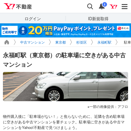
Yahoo!不動産
検索
通知
i
ログイン
ID新規取得
中古マンション
東京都
杉並区
永福町駅
駐車
永福町駅（東京都）の駐車場に空きがある中古
マンション
一部の画像提供：アフロ
物件購入後に「駐車場がない！」と焦らないために、近隣を含め駐車場
に空きがある中古マンションを要チェック。駐車場に空きがある中古マ
ンションをYahoo!不動産で見つけましょう。