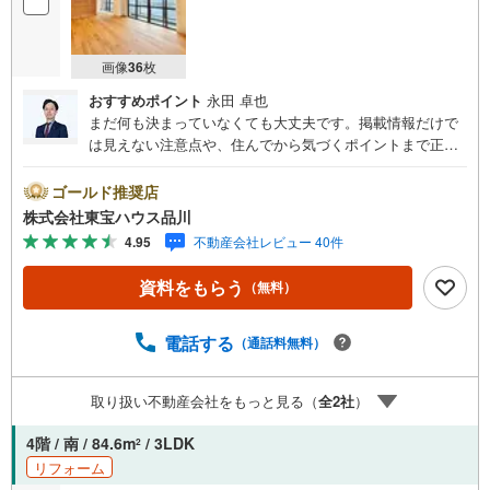
画像
36
枚
おすすめポイント
永田 卓也
まだ何も決まっていなくても大丈夫です。掲載情報だけで
は見えない注意点や、住んでから気づくポイントまで正直
にお伝えします。東宝ハウス品川では、良いことも悪いこ
とも包み隠さずお伝えし、「納得して選ぶ」ためのサポー
ゴールド推奨店
トを大切にしています。現地でしか分からないリアルな情
株式会社東宝ハウス品川
報も含めて、一緒に後悔しない住まい探しを進めていきま
4.95
不動産会社レビュー 40件
しょう。まずはお気軽にご相談ください。【Yahoo！ 不動
産キャンペーン対象店舗】当店で物件を成約するとPayPay
資料をもらう
（無料）
ボーナスライトがもらえる「Yahoo！ 不動産 物件ご成約キ
ャンペーン」の対象になります。「資料をもらう」「見学
予約をする」ボタンからお問い合わせください。※必ずYah
電話する
（通話料無料）
oo！ JAPAN IDでログインしてください。※PayPayボーナ
スライトは出金と譲渡はできません。ご案内・詳細な資料
取り扱い不動産会社をもっと見る（
全
2
社
）
のご請求はお気軽にどうぞ♪お電話でのお問い合わせも常
時受け付けております！お気軽にお問い合わせください。
4階 / 南 / 84.6m
/ 3LDK
2
リフォーム