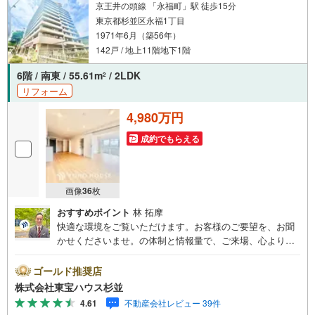
京王井の頭線 「永福町」駅 徒歩15分
東京都杉並区永福1丁目
1971年6月（築56年）
142戸 / 地上11階地下1階
6階 / 南東 / 55.61m
/ 2LDK
2
リフォーム
4,980万円
成約でもらえる
画像
36
枚
おすすめポイント
林 拓摩
快適な環境をご覧いただけます。お客様のご要望を、お聞
かせくださいませ。の体制と情報量で、ご来場、心よりお
待ちしております。・ 未来を予測し人生設計から始まる
「未来カレンダー」のご提案。・ 未来に起こるであろうご
ゴールド推奨店
自宅リフォームをオンライン上でご提案「ミラカレクラ
株式会社東宝ハウス杉並
ブ」。・ 不動産売却時、ご自宅を綺麗にかつ瀟洒にさせる
4.61
不動産会社レビュー 39件
CG加工ホームステイジングサービス。・ 購入者様へ、税