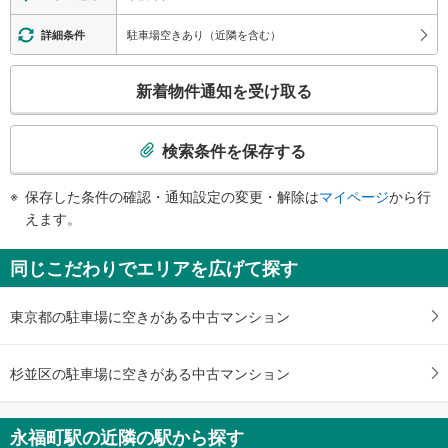
・各ホーム⇔改札
・北口
駐車場空きあり（近隣を含む）
詳細条件
・南口
エスカレータ
こ
新着物件通知を受け取る
・各ホーム⇔改札
の
・北口
検
・南口
索
検索条件を保存する
トイレ
条
《多機能トイレ》
件
保存した条件の確認・通知設定の変更・解除は
マイページ
から行
・改札内
で
えます。
その他
通
・点字案内（券売機・運賃表・階段手すり）
知
同じこだわりでエリアを広げて探す
・ＡＥＤ
を
受
東京都の駐車場に空きがある中古マンション
け
取
る
杉並区の駐車場に空きがある中古マンション
・
条
件
永福町駅の近隣の駅から探す