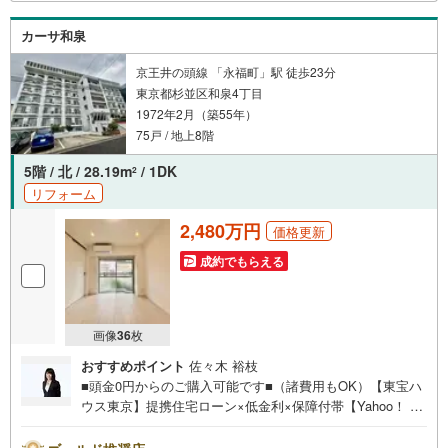
カーサ和泉
京王井の頭線 「永福町」駅 徒歩23分
東京都杉並区和泉4丁目
1972年2月（築55年）
75戸 / 地上8階
5階 / 北 / 28.19m
/ 1DK
2
リフォーム
2,480万円
価格更新
成約でもらえる
画像
36
枚
おすすめポイント
佐々木 裕枝
■頭金0円からのご購入可能です■（諸費用もOK）【東宝ハ
ウス東京】提携住宅ローン×低金利×保障付帯【Yahoo！ 不
動産キャンペーン対象店舗】当店で物件を成約するとPayP
ayボーナスライトがもらえる「Yahoo！ 不動産 物件ご成約