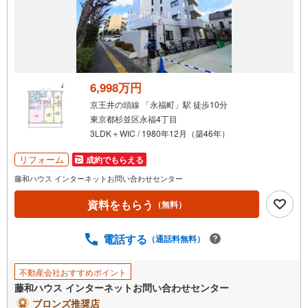
6,998万円
京王井の頭線 「永福町」駅 徒歩10分
東京都杉並区永福4丁目
3LDK＋WIC / 1980年12月（築46年）
リフォーム
成約でもらえる
藤和ハウス インターネットお問い合わせセンター
資料をもらう
（無料）
電話する
（通話料無料）
不動産会社おすすめポイント
藤和ハウス インターネットお問い合わせセンター
ブロンズ推奨店