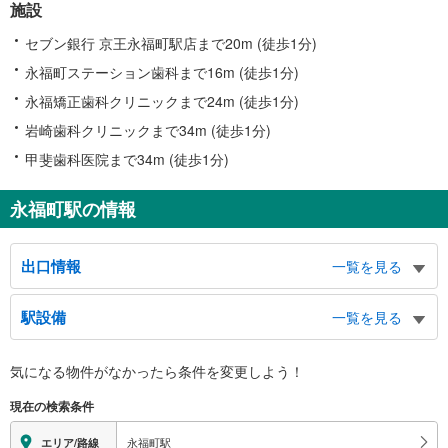
施設
セブン銀行 京王永福町駅店まで20m (徒歩1分)
永福町ステーション歯科まで16m (徒歩1分)
永福矯正歯科クリニックまで24m (徒歩1分)
岩崎歯科クリニックまで34m (徒歩1分)
甲斐歯科医院まで34m (徒歩1分)
永福町駅の情報
出口情報
一覧を見る
北口
駅設備
一覧を見る
永福２～４丁目、和泉３丁目、永福和泉地域区民センター、井の頭通り、京王
バス永福町営業所、バスのりば
バリアフリー状況
南口
気になる物件がなかったら
条件を変更しよう！
※段差なしでの移動経路
永福１～３丁目、永福寺
（○：有り △：要駅員設備 ×：無し）
現在の検索条件
地上⇔改札⇔ホーム：○
エレベータ
永福町駅
エリア/路線