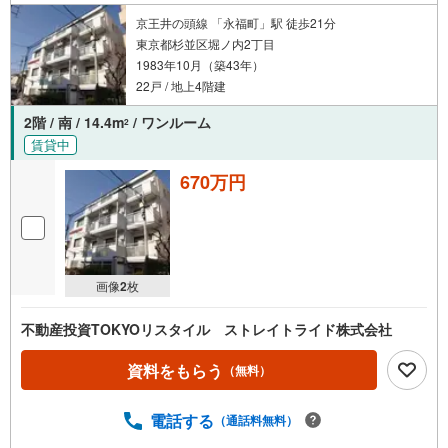
京王井の頭線 「永福町」駅 徒歩21分
東京都杉並区堀ノ内2丁目
1983年10月（築43年）
22戸 / 地上4階建
2階 / 南 / 14.4m
/ ワンルーム
2
賃貸中
670万円
画像
2
枚
不動産投資TOKYOリスタイル ストレイトライド株式会社
資料をもらう
（無料）
電話する
（通話料無料）