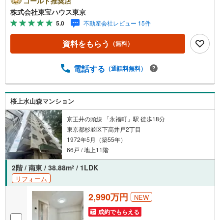
ゴールド推奨店
キャンペーン」の対象になります。「資料をもらう」「見
株式会社東宝ハウス東京
学予約をする」ボタンからお問い合わせください。※必ずY
5.0
不動産会社レビュー 15件
ahoo！ JAPAN IDでログインしてください。※PayPayボー
ナスライトは出金と譲渡はできません。ご案内・詳細な資
資料をもらう
（無料）
料のご請求はお気軽にどうぞ♪お電話でのお問い合わせも
常時受け付けております！お気軽にお問い合わせくださ
い。
電話する
（通話料無料）
桜上水山森マンション
京王井の頭線 「永福町」駅 徒歩18分
東京都杉並区下高井戸2丁目
1972年5月（築55年）
66戸 / 地上11階
2階 / 南東 / 38.88m
/ 1LDK
2
リフォーム
2,990万円
NEW
成約でもらえる