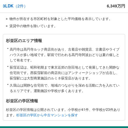
3LDK
（
2
件）
6,349万円
物件が所在する市区町村を対象とした平均価格を表示しています。
賃貸中の物件を除いています。
杉
杉並区のエリア情報
並
高円寺は高円寺ルック商店街があり、古着店や雑貨店、古書店やライブ
区
ハウスが多い地域です。駅前で行われる高円寺阿波おどりは夏の催しと
に
して有名です。
関
荻窪近辺は、昭和初期まで東京近郊の別荘地として発展してきた閑静な
す
住宅街です。西荻窪駅前の商店街にはアンティークショップが点在し、
る
荻窪駅には大型商業施設のルミネ荻窪店があります。
情
久我山は閑静な住宅街で、地域のつながりを深める活動に力を入れてい
報
るエリアです。運動施設や学校が多くあります。
杉並区の学区情報
杉並区の学区情報は公開されています。小学校が41件、中学校が23件あり
ます。
杉並区の学区から中古マンションを探す