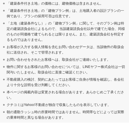
「建築条件付き土地」の価格には、建物価格は含まれません。
「建築条件付き土地」の「建物プラン例」は、土地購入者の設計プランの一
例であり、プランの採用可否は任意です。
「土地（建築条件なし）」の「建物プラン例」に関して、そのプラン例は特
定の建築請負会社によるもので、 当該建築請負会社以外で建てた場合、同様
のものが同価格で建てられるとは限りません。また、建築請負会社を特定す
るものではありません。
お客様が入力する個人情報を含むお問い合わせデータは、当該物件の取扱会
社に送信され、そこで管理されます。
お問い合わせをされたお客様へは、取扱会社がご連絡いたします。
物件に関するお客様のお問い合わせについては、LINEヤフー株式会社は一切
関与いたしません。取扱会社に直接ご確認ください。
不動産購入の検討、契約にあたってはお客様ご自身が情報を確認し、各会社
より十分な説明を受け判断してください。
本ページの掲載内容は変更される場合があります。あらかじめご了承くださ
い。
クチコミはYahoo!不動産が独自で収集したものを表示しています。
朝の通勤ラッシュ時の所要時間ではありません。時間帯などによっては実際
の乗車時間と異なる場合があります。