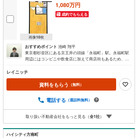
1,080万円
成約でもらえる
画像
10
枚
おすすめポイント
池崎 翔平
東京都杉並区にある京王井の頭線「永福町」駅。永福町駅
周辺にはコンビニや飲食店に加えて商店街もあるため、日
常の生活に便利な住環境となっております。アクセス面で
は、大型ターミナル駅である「渋谷」駅まで直通で行ける
レイニッチ
ため、利便性も良好です。当物件は永福町駅から徒歩5分の
位置にございます。総戸数123戸の新耐震基準マンションで
資料をもらう
（無料）
す。共用部にはオートロックとエレベーターが完備されて
おり、建物全体的に綺麗に管理されております。また、室
電話する
（通話料無料）
内には室内洗濯機置場もあるため設備環境も良好です。現
在賃貸中のオーナーチェンジ物件のため、購入後すぐの家
賃収入が可能でございます。お問い合わせをお待ちしてお
取り扱い不動産会社をもっと見る（
全
1
社
）
ります。
ハイシティ方南町