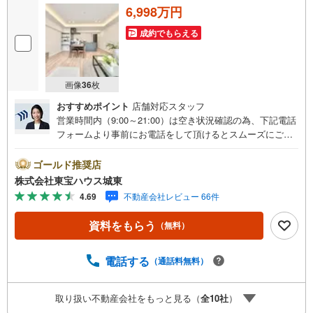
6,998万円
成約でもらえる
画像
36
枚
おすすめポイント
店舗対応スタッフ
営業時間内（9:00～21:00）は空き状況確認の為、下記電話
フォームより事前にお電話をして頂けるとスムーズにご案
内ができます。▽TOHO HOUSE CLUB▽現時点の未来
カレンダーの作成▽ご購入後もお客様の人生のパートナー
ゴールド推奨店
として暮らしの「安心」を守り続けます。【Yahoo！ 不動
株式会社東宝ハウス城東
産キャンペーン対象店舗】当店で物件を成約するとPayPay
4.69
不動産会社レビュー 66件
ボーナスライトがもらえる「Yahoo！ 不動産 物件ご成約キ
ャンペーン」の対象になります。「資料をもらう」「見学
資料をもらう
（無料）
予約をする」ボタンからお問い合わせください。※必ずYah
oo！ JAPAN IDでログインしてください。※PayPayボーナ
スライトは出金と譲渡はできません。ご案内・詳細な資料
電話する
（通話料無料）
のご請求はお気軽にどうぞ♪お電話でのお問い合わせも常
時受け付けております！■頭金0円からのご購入可能です■
取り扱い不動産会社をもっと見る（
全
10
社
）
（諸費用もOK）お気軽にお問い合わせください。