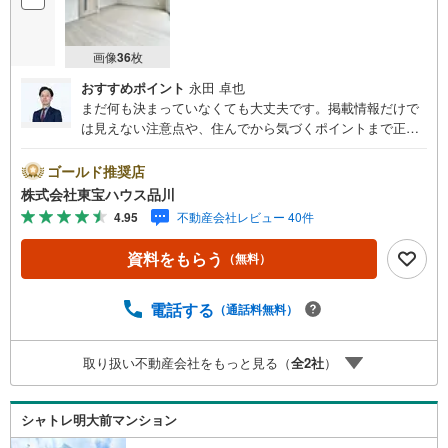
画像
36
枚
おすすめポイント
永田 卓也
まだ何も決まっていなくても大丈夫です。掲載情報だけで
は見えない注意点や、住んでから気づくポイントまで正直
にお伝えします。東宝ハウス品川では、良いことも悪いこ
とも包み隠さずお伝えし、「納得して選ぶ」ためのサポー
ゴールド推奨店
トを大切にしています。現地でしか分からないリアルな情
株式会社東宝ハウス品川
報も含めて、一緒に後悔しない住まい探しを進めていきま
4.95
不動産会社レビュー 40件
しょう。まずはお気軽にご相談ください。【Yahoo！ 不動
産キャンペーン対象店舗】当店で物件を成約するとPayPay
資料をもらう
（無料）
ボーナスライトがもらえる「Yahoo！ 不動産 物件ご成約キ
ャンペーン」の対象になります。「資料をもらう」「見学
予約をする」ボタンからお問い合わせください。※必ずYah
電話する
（通話料無料）
oo！ JAPAN IDでログインしてください。※PayPayボーナ
スライトは出金と譲渡はできません。ご案内・詳細な資料
取り扱い不動産会社をもっと見る（
全
2
社
）
のご請求はお気軽にどうぞ♪お電話でのお問い合わせも常
時受け付けております！お気軽にお問い合わせください。
シャトレ明大前マンション