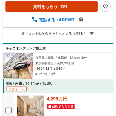
理士による確定申告の無料セミナーをご招待いたします。
資料をもらう
（無料）
◆ご予約に際して◆日時のご希望をお伝えください。（も
ちろん当日でも対応可能です）事前に鍵等の手配や内覧
（居住中物件）の手配が必要な場合がございますのでご容
電話する
（通話料無料）
赦ください。事前にご連絡をいただけると、スムーズなご
案内が可能となりますのでお手数ですがご一報ください。
取り扱い不動産会社をもっと見る（
全
1
社
）
◆物件のご案内は◆弊社へのご来社、お客様宅へのお迎
え・最寄駅での待ち合わせ、物件周辺のコンビニ等でお待
ち合わせなど、ご希望をお伝えください。ご希望条件をお
キャニオングランデ桜上水
伝え頂けましたら、ご見学希望物件以外の資料も用意して
参ります。もちろん他の物件も併せてご案内させていただ
京王井の頭線 「永福町」駅 徒歩18分
きます。
東京都杉並区下高井戸3丁目
1996年12月（築30年）
37戸 / 地上7階
6階 / 南東 / 34.14m
/ 1LDK
2
リフォーム
4,299万円
成約でもらえる