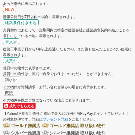
あった場合に表示されます。
NEW
情報公開日が7日以内の場合に表示されます。
建築条件付き土地
売買契約にあたって一定期間内に特定の建設会社と建築請負契約を結ぶことを
条件にしている土地に表示されます。
未入居
建築工事完了日から1年以上経過したものの、まだ誰も住んだことがない住宅に
表示されます。
賃貸中
賃貸中の物件に表示されます。
賃貸中の物件は、原則ご自身でお住まいいただくことができません。
請求済
その物件が資料請求・お問い合わせ済みの場合に表示されます。
既読
その物件を既にご覧になっている場合に表示されます。
成約でもらえる
【Yahoo!不動産】物件ご成約で最大20万円相当PayPayポイントプレゼント！
の対象物件です。詳細は
プレゼント詳細
をご覧ください。
ゴールド推奨店
ゴールド推奨店 取り扱い物件
シルバー推奨店
シルバー推奨店 取り扱い物件