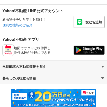
Yahoo!不動産 LINE公式アカウント
新着物件をいち早くお届け！
友だち追加
便利な機能のご紹介
Yahoo!不動産 アプリ
地図でサクッと物件探し
物件比較が手軽にできる
永福町駅の不動産情報を探す
暮らしのお役立ち情報
不動産・住宅
賃貸住宅
マンションカタログ
教えて！住まいの先生
新築マンション
中古マンション
新築一戸建て
中古一戸建て