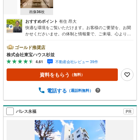
画像
36
枚
おすすめポイント
有住 昂大
快適な環境をご覧いただけます。お客様のご要望を、お聞
かせくださいませ。の体制と情報量で、ご来場、心よりお
待ちしております。・ 未来を予測し人生設計から始まる
「未来カレンダー」のご提案。・ 未来に起こるであろうご
ゴールド推奨店
自宅リフォームをオンライン上でご提案「ミラカレクラ
株式会社東宝ハウス杉並
ブ」。・ 不動産売却時、ご自宅を綺麗にかつ瀟洒にさせる
4.61
不動産会社レビュー 39件
CG加工ホームステイジングサービス。・ 購入者様へ、税
理士による確定申告の無料セミナーをご招待いたします。
資料をもらう
（無料）
◆ご予約に際して◆日時のご希望をお伝えください。（も
ちろん当日でも対応可能です）事前に鍵等の手配や内覧
（居住中物件）の手配が必要な場合がございますのでご容
電話する
（通話料無料）
赦ください。事前にご連絡をいただけると、スムーズなご
案内が可能となりますのでお手数ですがご一報ください。
◆物件のご案内は◆弊社へのご来社、お客様宅へのお迎
パレス永福
PR
え・最寄駅での待ち合わせ、物件周辺のコンビニ等でお待
ち合わせなど、ご希望をお伝えください。ご希望条件をお
伝え頂けましたら、ご見学希望物件以外の資料も用意して
参ります。もちろん他の物件も併せてご案内させていただ
きます。