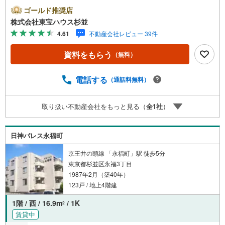
「未来カレンダー」のご提案。・ 未来に起こるであろうご
ゴールド推奨店
自宅リフォームをオンライン上でご提案「ミラカレクラ
株式会社東宝ハウス杉並
ブ」。・ 不動産売却時、ご自宅を綺麗にかつ瀟洒にさせる
4.61
不動産会社レビュー 39件
CG加工ホームステイジングサービス。・ 購入者様へ、税
理士による確定申告の無料セミナーをご招待いたします。
資料をもらう
（無料）
◆ご予約に際して◆日時のご希望をお伝えください。（も
ちろん当日でも対応可能です）事前に鍵等の手配や内覧
（居住中物件）の手配が必要な場合がございますのでご容
電話する
（通話料無料）
赦ください。事前にご連絡をいただけると、スムーズなご
案内が可能となりますのでお手数ですがご一報ください。
取り扱い不動産会社をもっと見る（
全
1
社
）
◆物件のご案内は◆弊社へのご来社、お客様宅へのお迎
え・最寄駅での待ち合わせ、物件周辺のコンビニ等でお待
ち合わせなど、ご希望をお伝えください。ご希望条件をお
日神パレス永福町
伝え頂けましたら、ご見学希望物件以外の資料も用意して
参ります。もちろん他の物件も併せてご案内させていただ
京王井の頭線 「永福町」駅 徒歩5分
きます。
東京都杉並区永福3丁目
1987年2月（築40年）
123戸 / 地上4階建
1階 / 西 / 16.9m
/ 1K
2
賃貸中