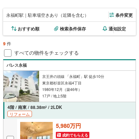
永福町駅｜駐車場空きあり（近隣を含む）
条件変更
おすすめ順
検索条件保存
通知設定
9
件
すべての物件をチェックする
パレス永福
京王井の頭線 「永福町」駅 徒歩10分
東京都杉並区永福4丁目
1980年12月（築46年）
17戸 / 地上5階
4階 / 南東 / 88.38m
/ 2LDK
2
リフォーム
5,980万円
成約でもらえる