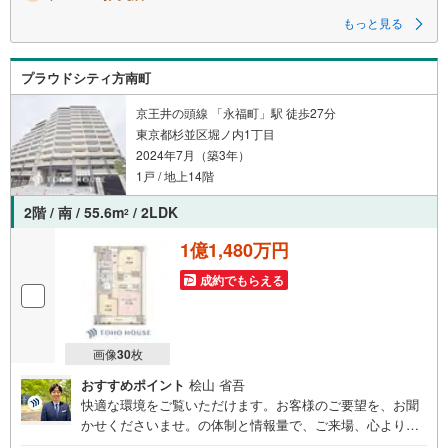
もっと見る
プラウドシティ方南町
京王井の頭線 「永福町」駅 徒歩27分
東京都杉並区堀ノ内1丁目
2024年7月（築3年）
1戸 / 地上14階
2階 / 南 / 55.6m
/ 2LDK
2
1億1,480万円
成約でもらえる
画像
30
枚
おすすめポイント
桧山 省吾
快適な環境をご覧いただけます。お客様のご要望を、お聞
かせくださいませ。の体制と情報量で、ご来場、心よりお
待ちしております。・ 未来を予測し人生設計から始まる