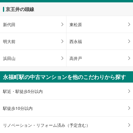
を
マ
京王井の頭線
イ
ペ
新代田
東松原
ー
ジ
に
明大前
西永福
保
存
浜田山
高井戸
す
る
永福町駅の中古マンションを他のこだわりから探す
駅近・駅徒歩5分以内
駅徒歩10分以内
リノベーション・リフォーム済み（予定含む）