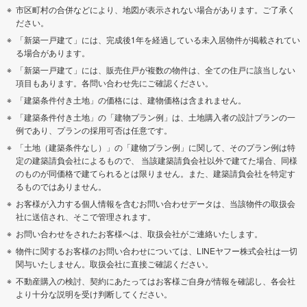
市区町村の合併などにより、地図が表示されない場合があります。ご了承く
ださい。
「新築一戸建て」には、完成後1年を経過している未入居物件が掲載されてい
る場合があります。
「新築一戸建て」には、販売住戸が複数の物件は、全ての住戸に該当しない
項目もあります。各問い合わせ先にご確認ください。
「建築条件付き土地」の価格には、建物価格は含まれません。
「建築条件付き土地」の「建物プラン例」は、土地購入者の設計プランの一
例であり、プランの採用可否は任意です。
「土地（建築条件なし）」の「建物プラン例」に関して、そのプラン例は特
定の建築請負会社によるもので、 当該建築請負会社以外で建てた場合、同様
のものが同価格で建てられるとは限りません。また、建築請負会社を特定す
るものではありません。
お客様が入力する個人情報を含むお問い合わせデータは、当該物件の取扱会
社に送信され、そこで管理されます。
お問い合わせをされたお客様へは、取扱会社がご連絡いたします。
物件に関するお客様のお問い合わせについては、LINEヤフー株式会社は一切
関与いたしません。取扱会社に直接ご確認ください。
不動産購入の検討、契約にあたってはお客様ご自身が情報を確認し、各会社
より十分な説明を受け判断してください。