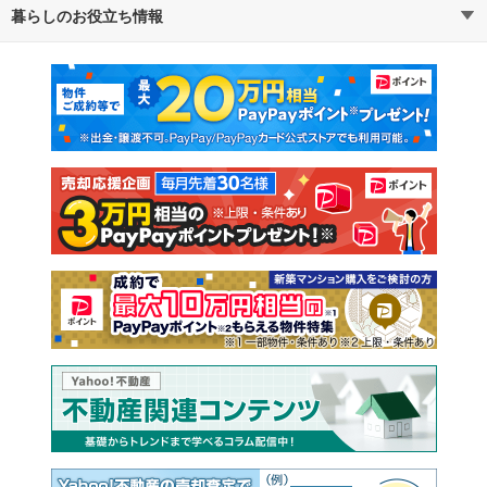
暮らしのお役立ち情報
不動産・住宅
賃貸住宅
マンションカタログ
教えて！住まいの先生
新築マンション
中古マンション
新築一戸建て
中古一戸建て
注文住宅
土地
売却査定