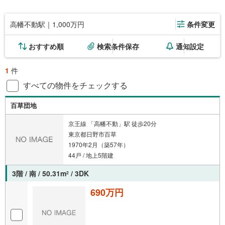
高幡不動駅｜1,000万円
条件変更
おすすめ順
検索条件保存
通知設定
1
件
すべての物件をチェックする
百草団地
京王線 「高幡不動」駅 徒歩20分
東京都日野市百草
1970年2月（築57年）
44戸 / 地上5階建
3階 / 南 / 50.31m
/ 3DK
2
690万円