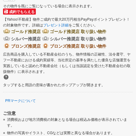
その物件を既にご覧になっている場合に表示されます。
成約でもらえる
【Yahoo!不動産】物件ご成約で最大20万円相当PayPayポイントプレゼント！
の対象物件です。詳細は
プレゼント詳細
をご覧ください。
ゴールド推奨店
ゴールド推奨店 取り扱い物件
シルバー推奨店
シルバー推奨店 取り扱い物件
ブロンズ推奨店
ブロンズ推奨店 取り扱い物件
広告商品を購入している不動産会社のうち、物件情報の正確性、法令遵守、ヤ
フー不動産における成約実績等、当社所定の基準を満たした優良な店舗運営を
実践していると認めた不動産会社（もしくは当該認定を受けた不動産会社の取
扱物件）に表示されます。
タップすると用語の意味が書かれたポップアップが開きます。
PRマークについて
ご注意
消費税および地方消費税の対象となる場合は税込み価格が表示されていま
す。
物件の写真やイラスト、CGなどは実際と異なる場合があります。