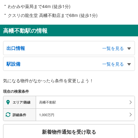
わかみや薬局まで44m (徒歩1分)
クスリの龍生堂 高幡不動店まで68m (徒歩1分)
高幡不動駅の情報
出口情報
一覧を見る
北口（京王）
駅設備
一覧を見る
高畑 新井 万願寺 三沢方面、日野税務署、日野高校、浅川
南口（京王）
バリアフリー状況
気になる物件がなかったら
条件を変更しよう！
高畑 三沢方面、高幡不動尊、高幡橋、日野市役所七生支所（高幡ＳＣ ２
※段差なしでの移動経路
階）、日野消防署高幡出張所、高幡図書館、タクシーのりば、バスのりば
（○：有り △：要駅員設備 ×：無し）
現在の検索条件
連絡通路経由（京王）
【京王電鉄】：○
【多摩モノレール】：○
多摩モノレールのりば
高幡不動駅
エリア/路線
エレベータ
北側出口（多摩モノレール）
【京王電鉄】
新井方面、高幡方面、日野市福祉支援センター、高幡福祉センター、若宮神社
1,000万円
詳細条件
・各ホーム⇔改札
南側出口（多摩モノレール）
・北口
こ
京王線 高幡不動駅、高幡不動尊、高幡図書館、高幡方面、三沢一・三・四丁
新着物件通知を受け取る
・南口
の
目方面、タクシーのりば、バスのりば
【多摩モノレール】