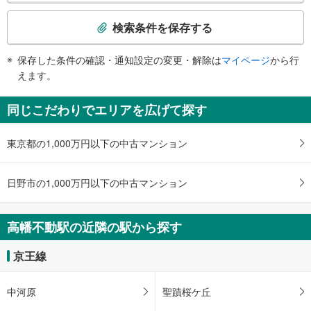
検
・各ホーム⇔改札
索
・改札⇔地上出口
検索条件を保存する
条
・北側の地上出口
エスカレータ
件
保存した条件の確認・通知設定の変更・解除は
マイページ
から行
で
【京王電鉄】
えます。
通
・各ホーム⇔改札
・北口
知
同じこだわりでエリアを広げて探す
・南口
を
【多摩モノレール】
受
・各ホーム⇔改札
東京都の1,000万円以下の中古マンション
け
・改札⇔京王線高幡不動駅方面（西側）
取
・北側の地上出口
る
トイレ
日野市の1,000万円以下の中古マンション
・
【京王電鉄】
条
《多機能トイレ》
件
・改札内
高幡不動駅の近隣の駅から探す
【多摩モノレール】
を
《多機能トイレ》
マ
京王線
・改札内
イ
その他
ペ
中河原
聖蹟桜ケ丘
【京王電鉄】
ー
・点字案内（券売機・運賃表・階段手すり）