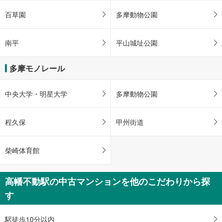
ジ
・ＡＥＤ
に
百草園
多摩動物公園
【多摩モノレール】
保
・ＡＥＤ
存
・点字案内
南平
平山城址公園
す
る
多摩モノレール
中央大学・明星大学
多摩動物公園
程久保
甲州街道
柴崎体育館
高幡不動駅の中古マンションを他のこだわりから探
す
駅徒歩10分以内