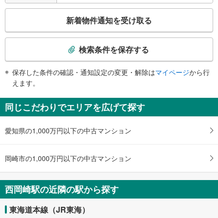
こ
新着物件通知を受け取る
の
検
索
検索条件を保存する
条
件
保存した条件の確認・通知設定の変更・解除は
マイページ
から行
で
えます。
通
知
同じこだわりでエリアを広げて探す
を
受
愛知県の1,000万円以下の中古マンション
け
取
る
岡崎市の1,000万円以下の中古マンション
・
条
件
西岡崎駅の近隣の駅から探す
を
マ
東海道本線（JR東海）
イ