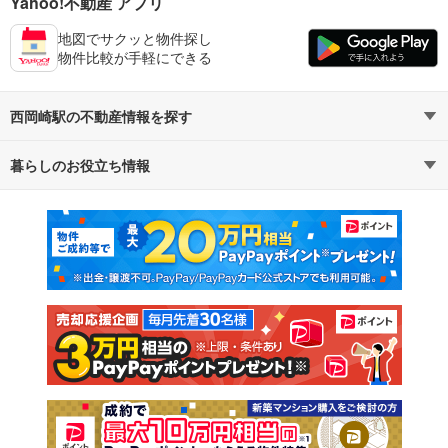
Yahoo!不動産 アプリ
地図でサクッと物件探し
物件比較が手軽にできる
西岡崎駅の不動産情報を探す
暮らしのお役立ち情報
不動産・住宅
賃貸住宅
マンションカタログ
教えて！住まいの先生
新築マンション
中古マンション
新築一戸建て
中古一戸建て
注文住宅
土地
売却査定