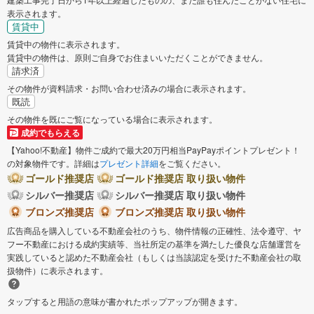
表示されます。
賃貸中
賃貸中の物件に表示されます。
賃貸中の物件は、原則ご自身でお住まいいただくことができません。
請求済
その物件が資料請求・お問い合わせ済みの場合に表示されます。
既読
その物件を既にご覧になっている場合に表示されます。
成約でもらえる
【Yahoo!不動産】物件ご成約で最大20万円相当PayPayポイントプレゼント！
の対象物件です。詳細は
プレゼント詳細
をご覧ください。
ゴールド推奨店
ゴールド推奨店 取り扱い物件
シルバー推奨店
シルバー推奨店 取り扱い物件
ブロンズ推奨店
ブロンズ推奨店 取り扱い物件
広告商品を購入している不動産会社のうち、物件情報の正確性、法令遵守、ヤ
フー不動産における成約実績等、当社所定の基準を満たした優良な店舗運営を
実践していると認めた不動産会社（もしくは当該認定を受けた不動産会社の取
扱物件）に表示されます。
タップすると用語の意味が書かれたポップアップが開きます。