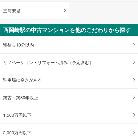
ペ
三河安城
ー
ジ
に
西岡崎駅の中古マンションを他のこだわりから探す
保
存
駅徒歩10分以内
す
る
リノベーション・リフォーム済み（予定含む）
駐車場に空きがある
築古・築30年以上
1,500万円以下
2,000万円以下