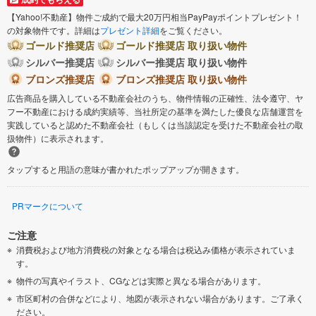
【Yahoo!不動産】物件ご成約で最大20万円相当PayPayポイントプレゼント！
の対象物件です。詳細は
プレゼント詳細
をご覧ください。
ゴールド推奨店
ゴールド推奨店 取り扱い物件
シルバー推奨店
シルバー推奨店 取り扱い物件
ブロンズ推奨店
ブロンズ推奨店 取り扱い物件
広告商品を購入している不動産会社のうち、物件情報の正確性、法令遵守、ヤ
フー不動産における成約実績等、当社所定の基準を満たした優良な店舗運営を
実践していると認めた不動産会社（もしくは当該認定を受けた不動産会社の取
扱物件）に表示されます。
タップすると用語の意味が書かれたポップアップが開きます。
PRマークについて
ご注意
消費税および地方消費税の対象となる場合は税込み価格が表示されていま
す。
物件の写真やイラスト、CGなどは実際と異なる場合があります。
市区町村の合併などにより、地図が表示されない場合があります。ご了承く
ださい。