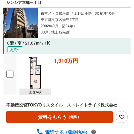
シンシア本郷三丁目
東京メトロ銀座線 「上野広小路」駅 徒歩10分
東京都文京区湯島4丁目
2002年9月（築24年）
33戸 / 地上12階建
8階 / 南 / 21.87m
/ 1K
2
賃貸中
1,910万円
画像
6
枚
不動産投資TOKYOリスタイル ストレイトライド株式会社
資料をもらう
（無料）
電話する
（通話料無料）