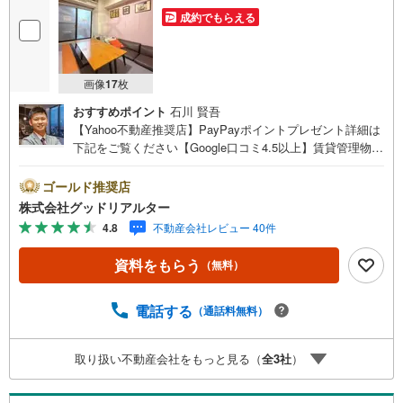
成約でもらえる
画像
17
枚
おすすめポイント
石川 賢吾
【Yahoo不動産推奨店】PayPayポイントプレゼント詳細は
下記をご覧ください【Google口コミ4.5以上】賃貸管理物件
の入居率99％※2026年6月末時点お薦めマンションのご紹介
です。自己使用も良し、貸しても良しのお薦めマンション
ゴールド推奨店
です。現在空室の為、セカンドハウスを探されている方。
株式会社グッドリアルター
初めは自分で利用し、いずれは投資用として貸し出したい
4.8
不動産会社レビュー 40件
方。投資はしたいけど、実際のお部屋を内見した上で検討
したい方等々。是非お任せください。内見をご希望のお客
資料をもらう
（無料）
様は、事前にご予約頂ければ現地にてご案内可能となって
おりますので、この機会に是非ご検討下さい。※記載賃料等
の収入や利回りは、将来にわたり、得られることを保証す
電話する
（通話料無料）
るものではありません。※賃料等については、賃貸中のもの
については現在の賃料等で、空室または所有者居住中等の
取り扱い不動産会社をもっと見る（
全
3
社
）
ものについては、周辺の賃料相場に基づき、満室時を想定
して表示しています。