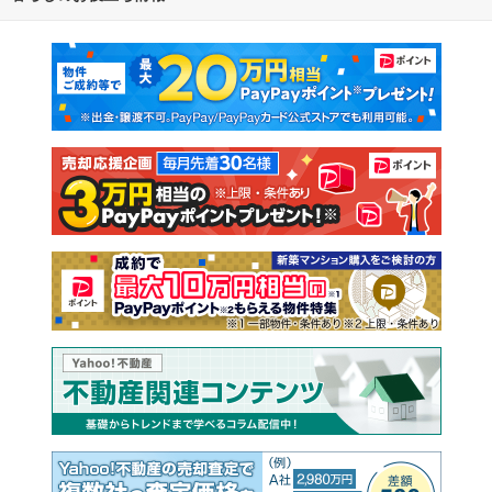
マンションカタログ
教えて！住まいの先生
新築マンション
中古マンション
新築一戸建て
中古一戸建て
注文住宅
土地
売却査定