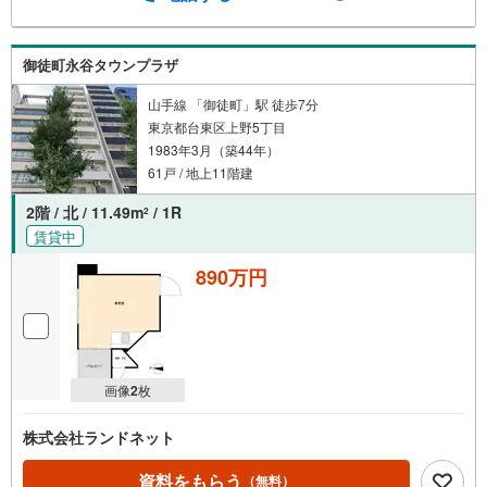
御徒町永谷タウンプラザ
山手線 「御徒町」駅 徒歩7分
東京都台東区上野5丁目
1983年3月（築44年）
61戸 / 地上11階建
2階 / 北 / 11.49m
/ 1R
2
賃貸中
890万円
画像
2
枚
株式会社ランドネット
資料をもらう
（無料）