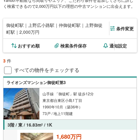
Yahoo!不動産なら間取りやエリア、こだわり条件を追加してさらに詳し
く検索できるので2,000万円以下の理想の中古マンションに出会えます。
御徒町駅｜上野広小路駅｜仲御徒町駅｜上野御徒
条件変更
町駅｜2,000万円
おすすめ順
検索条件保存
通知設定
3
件
すべての物件をチェックする
ライオンズマンション御徒町第3
山手線 「御徒町」駅 徒歩12分
東京都台東区小島1丁目
1990年10月（築36年）
73戸 / 地上11階建
3階 / 東 / 16.83m
/ 1K
2
1,680万円