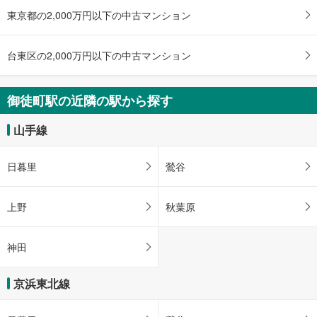
イ
東京都の2,000万円以下の中古マンション
ペ
ー
ジ
台東区の2,000万円以下の中古マンション
に
保
御徒町駅の近隣の駅から探す
存
す
山手線
る
日暮里
鶯谷
上野
秋葉原
神田
京浜東北線