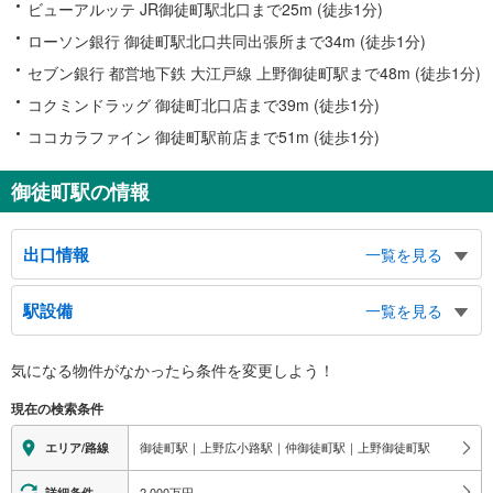
ビューアルッテ JR御徒町駅北口まで25m (徒歩1分)
ローソン銀行 御徒町駅北口共同出張所まで34m (徒歩1分)
セブン銀行 都営地下鉄 大江戸線 上野御徒町駅まで48m (徒歩1分)
コクミンドラッグ 御徒町北口店まで39m (徒歩1分)
ココカラファイン 御徒町駅前店まで51m (徒歩1分)
御徒町駅の情報
出口情報
一覧を見る
北口
駅設備
一覧を見る
みどりの窓口、都営大江戸線（上野御徒町駅）、日比谷線（仲御徒町駅）、銀
座線（上野広小路駅）、千代田線（湯島駅）、上野１・２・３・４・５・６丁
バリアフリー状況
目方面、東上野１～３丁目方面、台東１～３丁目方面、中央通り、昭和通り、
気になる物件がなかったら
条件を変更しよう！
※段差なしでの移動経路
春日通り、アメヤ横丁、湯島方面、松坂屋、湯島天神、東京財務事務所、東京
（○：有り △：要駅員設備 ×：無し）
通商事務所、池の端方面、鈴本演芸場、旧岩崎邸、不忍池、上野恩賜公園、相
現在の検索条件
地上⇔改札⇔ホーム：○
鉄フレッサイン 上野御徒町、バスのりば
エレベータ
南口
御徒町駅｜上野広小路駅｜仲御徒町駅｜上野御徒町駅
エリア/路線
・各ホーム⇔各改札
都営大江戸線（上野御徒町駅）、日比谷線（仲御徒町駅）、銀座線（上野広小
エスカレータ
2,000万円
詳細条件