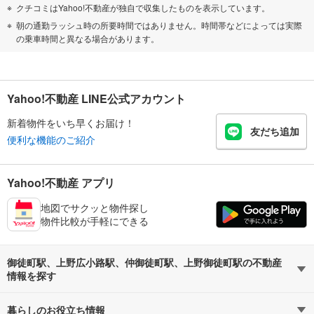
クチコミはYahoo!不動産が独自で収集したものを表示しています。
朝の通勤ラッシュ時の所要時間ではありません。時間帯などによっては実際
の乗車時間と異なる場合があります。
Yahoo!不動産 LINE公式アカウント
新着物件をいち早くお届け！
友だち追加
便利な機能のご紹介
Yahoo!不動産 アプリ
地図でサクッと物件探し
物件比較が手軽にできる
御徒町駅、上野広小路駅、仲御徒町駅、上野御徒町駅の不動産
情報を探す
暮らしのお役立ち情報
不動産・住宅
賃貸住宅