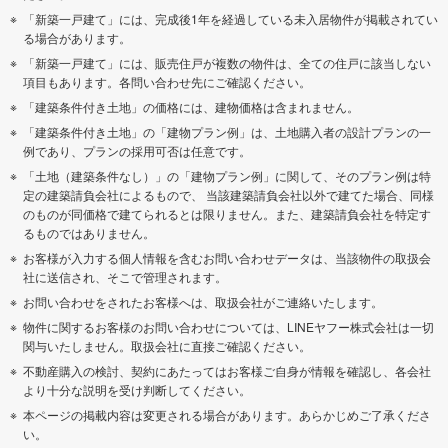
「新築一戸建て」には、完成後1年を経過している未入居物件が掲載されてい
る場合があります。
「新築一戸建て」には、販売住戸が複数の物件は、全ての住戸に該当しない
項目もあります。各問い合わせ先にご確認ください。
「建築条件付き土地」の価格には、建物価格は含まれません。
「建築条件付き土地」の「建物プラン例」は、土地購入者の設計プランの一
例であり、プランの採用可否は任意です。
「土地（建築条件なし）」の「建物プラン例」に関して、そのプラン例は特
定の建築請負会社によるもので、 当該建築請負会社以外で建てた場合、同様
のものが同価格で建てられるとは限りません。また、建築請負会社を特定す
るものではありません。
お客様が入力する個人情報を含むお問い合わせデータは、当該物件の取扱会
社に送信され、そこで管理されます。
お問い合わせをされたお客様へは、取扱会社がご連絡いたします。
物件に関するお客様のお問い合わせについては、LINEヤフー株式会社は一切
関与いたしません。取扱会社に直接ご確認ください。
不動産購入の検討、契約にあたってはお客様ご自身が情報を確認し、各会社
より十分な説明を受け判断してください。
本ページの掲載内容は変更される場合があります。あらかじめご了承くださ
い。