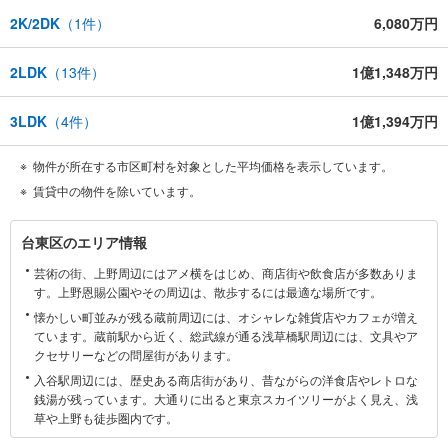
2K/2DK
（
1
件）
6,080万円
2LDK
（
13
件）
1億1,348万円
3LDK
（
4
件）
1億1,394万円
物件が所在する市区町村を対象とした平均価格を表示しています。
賃貸中の物件を除いています。
台
台東区のエリア情報
東
芸術の街、上野周辺にはアメ横をはじめ、商店街や飲食店が多数ありま
区
す。上野恩賜公園やその周辺は、散歩するには最適な場所です。
に
懐かしい町並みが残る蔵前周辺には、オシャレな雑貨店やカフェが増え
関
ています。蔵前駅から近く、総武線が通る浅草橋駅周辺には、文具やア
す
クセサリーなどの問屋街があります。
る
入谷駅周辺には、歴史ある商店街があり、昔ながらの洋食店やレトロな
情
銭湯が残っています。大通りに出ると東京スカイツリーがよく見え、浅
報
草や上野も徒歩圏内です。