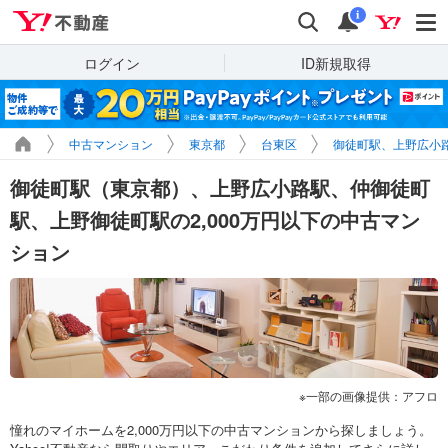
Yahoo!不動産
検索
通知
i
ログイン
ID新規取得
中古マンション
東京都
台東区
御徒町駅、上野広小
御徒町駅（東京都）、上野広小路駅、仲御徒町
駅、上野御徒町駅の2,000万円以下の中古マン
ション
一部の画像提供：アフロ
憧れのマイホームを2,000万円以下の中古マンションから探しましょう。