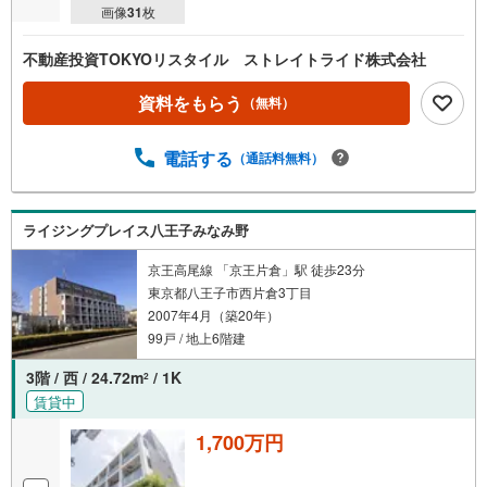
画像
31
枚
不動産投資TOKYOリスタイル ストレイトライド株式会社
資料をもらう
（無料）
電話する
（通話料無料）
ライジングプレイス八王子みなみ野
京王高尾線 「京王片倉」駅 徒歩23分
東京都八王子市西片倉3丁目
2007年4月（築20年）
99戸 / 地上6階建
3階 / 西 / 24.72m
/ 1K
2
賃貸中
1,700万円