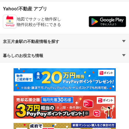
Yahoo!不動産 アプリ
地図でサクッと物件探し
物件比較が手軽にできる
京王片倉駅の不動産情報を探す
暮らしのお役立ち情報
不動産・住宅
賃貸住宅
マンションカタログ
教えて！住まいの先生
新築マンション
中古マンション
新築一戸建て
中古一戸建て
注文住宅
土地
売却査定