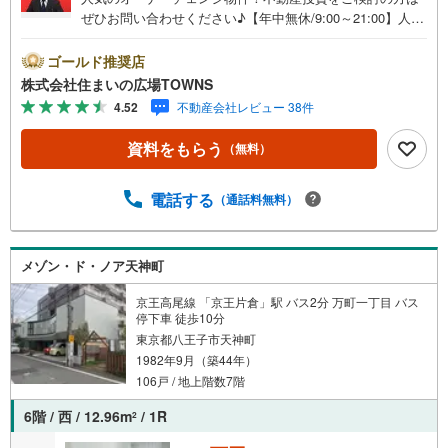
ぜひお問い合わせください♪【年中無休/9:00～21:00】人気
物件は特にお問い合わせが集中するため、お早めにお電話
下さい。「室内・現地を見学する」ボタンよりご予約頂く
ゴールド推奨店
とご見学がスムーズです。■その他、各種ご相談も承ってお
株式会社住まいの広場TOWNS
ります。○住宅ローンのご相談○ライフプランのシミュレー
4.52
不動産会社レビュー 38件
ション■住まいの広場TOWNSからお客様へ経験豊富なスタ
ッフが親身になってお客様に合った物件をご紹介させて頂
資料をもらう
（無料）
きます！ /他社様掲載物件も併せてご紹介可能ですのでお気
軽にお問い合わせ下さい♪駐車場もございますので、お車
でのお越しも大歓迎です！
電話する
（通話料無料）
メゾン・ド・ノア天神町
京王高尾線 「京王片倉」駅 バス2分 万町一丁目 バス
停下車 徒歩10分
東京都八王子市天神町
1982年9月（築44年）
106戸 / 地上階数7階
6階 / 西 / 12.96m
/ 1R
2