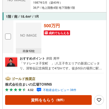
1987年3月（築40年）
36戸 / 地上階数4階 地下階数1階
1階 / 南 / 18.4m
/ 1R
2
500万円
成約でもらえる
画像
12
枚
おすすめポイント
岸田 周平
「マドレーヌ子安町 」:八王子市エリアの新居にピッタ
リ。清智会記念病院まで472mです。徒歩5分の場所に駅の
ある物件です。中古マンションなら、物件の購入もスムー
ズです。すぐに入居できるので、お待ちいただくことはあ
ゴールド推奨店
りません。通勤などの時間を短縮し時間を有効活用された
株式会社住まいの広場TOWNS
い方にオススメの都市近郊物件です。専有面積18.4平米も
4.52
不動産会社レビュー 38件
あるお部屋で快適な生活をしましょう。【年中無休/9:00～
21:00】人気物件は特にお問い合わせが集中するため、お早
資料をもらう
（無料）
めにお電話下さい。「室内・現地を見学する」ボタンより
ご予約頂くとご見学がスムーズです。■その他、各種ご相談