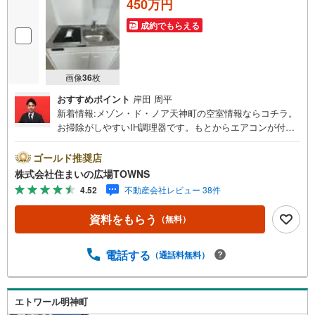
450万円
成約でもらえる
画像
36
枚
おすすめポイント
岸田 周平
新着情報:メゾン・ド・ノア天神町の空室情報ならコチラ。
お掃除がしやすいIH調理器です。もとからエアコンが付い
ていますので、快適な室温にすることができます。バルコ
ニーの広さは1.77平米です。防犯カメラを設置しており、
ゴールド推奨店
万が一のときも対応できます。不審者対策に欠かせないオ
株式会社住まいの広場TOWNS
ートロックも備えています。管理人さんが常駐しているの
4.52
不動産会社レビュー 38件
で、防犯面の心配はご無用です。【年中無休/9:00～21:0
0】人気物件は特にお問い合わせが集中するため、お早めに
資料をもらう
（無料）
お電話下さい。「室内・現地を見学する」ボタンよりご予
約頂くとご見学がスムーズです。■その他、各種ご相談も承
っております。○住宅ローンのご相談○ライフプランのシミ
電話する
（通話料無料）
ュレーション■住まいの広場TOWNSからお客様へ経験豊富
なスタッフが親身になってお客様に合った物件をご紹介さ
せて頂きます！ /他社様掲載物件も併せてご紹介可能ですの
エトワール明神町
でお気軽にお問い合わせ下さい♪駐車場もございますの