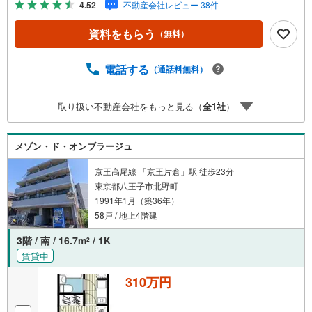
4.52
不動産会社レビュー 38件
ション■住まいの広場TOWNSからお客様へ経験豊富なスタ
ッフが親身になってお客様に合った物件をご紹介させて頂
資料をもらう
（無料）
きます！ /他社様掲載物件も併せてご紹介可能ですのでお気
軽にお問い合わせ下さい♪駐車場もございますので、お車
でのお越しも大歓迎です！
電話する
（通話料無料）
取り扱い不動産会社をもっと見る（
全
1
社
）
メゾン・ド・オンブラージュ
京王高尾線 「京王片倉」駅 徒歩23分
東京都八王子市北野町
1991年1月（築36年）
58戸 / 地上4階建
3階 / 南 / 16.7m
/ 1K
2
賃貸中
310万円