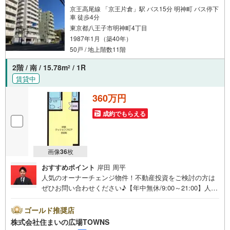
で、お車でのお越しも大歓迎です！
京王高尾線 「京王片倉」駅 バス15分 明神町 バス停下
車 徒歩4分
東京都八王子市明神町4丁目
1987年1月（築40年）
50戸 / 地上階数11階
2階 / 南 / 15.78m
/ 1R
2
賃貸中
360万円
成約でもらえる
画像
36
枚
おすすめポイント
岸田 周平
人気のオーナーチェンジ物件！不動産投資をご検討の方は
ぜひお問い合わせください♪【年中無休/9:00～21:00】人気
物件は特にお問い合わせが集中するため、お早めにお電話
下さい。「室内・現地を見学する」ボタンよりご予約頂く
ゴールド推奨店
とご見学がスムーズです。■その他、各種ご相談も承ってお
株式会社住まいの広場TOWNS
ります。○住宅ローンのご相談○ライフプランのシミュレー