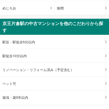
ジ
に
めじろ台
狭間
保
存
京王片倉駅の中古マンションを他のこだわりから探
す
る
す
駅近・駅徒歩5分以内
駅徒歩10分以内
リノベーション・リフォーム済み（予定含む）
ペット可
築浅・築5年以内