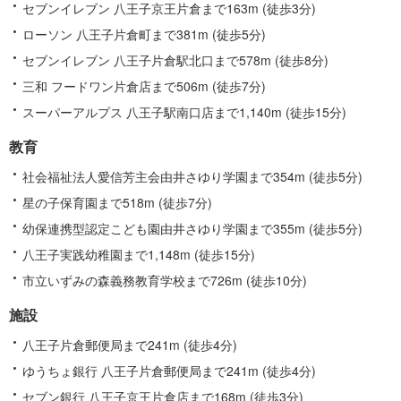
報
セブンイレブン 八王子京王片倉まで163m (徒歩3分)
ローソン 八王子片倉町まで381m (徒歩5分)
セブンイレブン 八王子片倉駅北口まで578m (徒歩8分)
三和 フードワン片倉店まで506m (徒歩7分)
スーパーアルプス 八王子駅南口店まで1,140m (徒歩15分)
教育
社会福祉法人愛信芳主会由井さゆり学園まで354m (徒歩5分)
星の子保育園まで518m (徒歩7分)
幼保連携型認定こども園由井さゆり学園まで355m (徒歩5分)
八王子実践幼稚園まで1,148m (徒歩15分)
市立いずみの森義務教育学校まで726m (徒歩10分)
施設
八王子片倉郵便局まで241m (徒歩4分)
ゆうちょ銀行 八王子片倉郵便局まで241m (徒歩4分)
セブン銀行 八王子京王片倉店まで168m (徒歩3分)