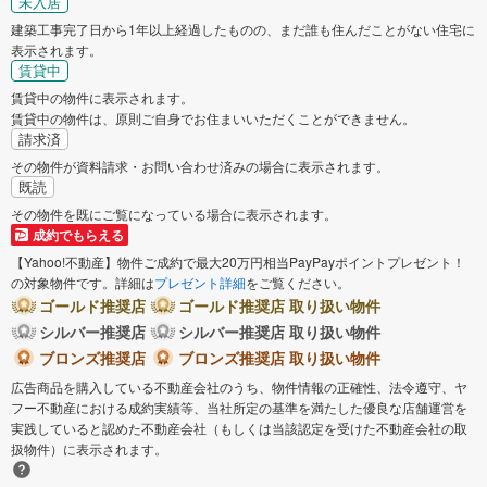
未入居
建築工事完了日から1年以上経過したものの、まだ誰も住んだことがない住宅に
表示されます。
賃貸中
賃貸中の物件に表示されます。
賃貸中の物件は、原則ご自身でお住まいいただくことができません。
請求済
その物件が資料請求・お問い合わせ済みの場合に表示されます。
既読
その物件を既にご覧になっている場合に表示されます。
成約でもらえる
【Yahoo!不動産】物件ご成約で最大20万円相当PayPayポイントプレゼント！
の対象物件です。詳細は
プレゼント詳細
をご覧ください。
ゴールド推奨店
ゴールド推奨店 取り扱い物件
シルバー推奨店
シルバー推奨店 取り扱い物件
ブロンズ推奨店
ブロンズ推奨店 取り扱い物件
広告商品を購入している不動産会社のうち、物件情報の正確性、法令遵守、ヤ
フー不動産における成約実績等、当社所定の基準を満たした優良な店舗運営を
実践していると認めた不動産会社（もしくは当該認定を受けた不動産会社の取
扱物件）に表示されます。