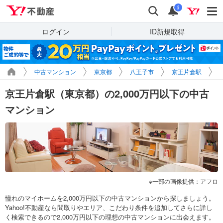
Yahoo!不動産
検索
通知
i
ログイン
ID新規取得
中古マンション
東京都
八王子市
京王片倉駅
京王片倉駅（東京都）の2,000万円以下の中古
マンション
一部の画像提供：アフロ
憧れのマイホームを2,000万円以下の中古マンションから探しましょう。
Yahoo!不動産なら間取りやエリア、こだわり条件を追加してさらに詳し
く検索できるので2,000万円以下の理想の中古マンションに出会えます。