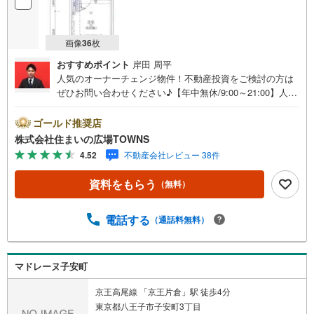
画像
36
枚
おすすめポイント
岸田 周平
人気のオーナーチェンジ物件！不動産投資をご検討の方は
ぜひお問い合わせください♪【年中無休/9:00～21:00】人気
物件は特にお問い合わせが集中するため、お早めにお電話
下さい。「室内・現地を見学する」ボタンよりご予約頂く
ゴールド推奨店
とご見学がスムーズです。■その他、各種ご相談も承ってお
株式会社住まいの広場TOWNS
ります。○住宅ローンのご相談○ライフプランのシミュレー
4.52
不動産会社レビュー 38件
ション■住まいの広場TOWNSからお客様へ経験豊富なスタ
ッフが親身になってお客様に合った物件をご紹介させて頂
資料をもらう
（無料）
きます！ /他社様掲載物件も併せてご紹介可能ですのでお気
軽にお問い合わせ下さい♪駐車場もございますので、お車
でのお越しも大歓迎です！
電話する
（通話料無料）
マドレーヌ子安町
京王高尾線 「京王片倉」駅 徒歩4分
東京都八王子市子安町3丁目