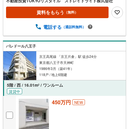
不動産投資TOKYOリスタイル ストレイトライド株式会社
資料をもらう
（無料）
電話する
（通話料無料）
パレドール八王子
京王高尾線 「京王片倉」駅 徒歩24分
東京都八王子市天神町
1986年3月（築41年）
118戸 / 地上6階建
5階 / 西 / 16.01m
/ ワンルーム
2
賃貸中
450万円
NEW