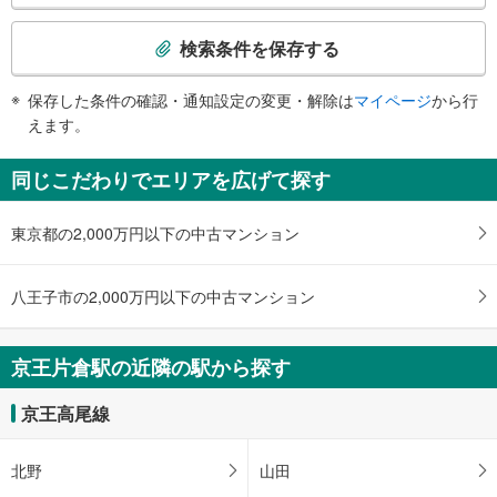
《多機能トイレ》
検
・改札内
索
検索条件を保存する
スロープ
条
・２番線ホーム⇔改札
件
保存した条件の確認・通知設定の変更・解除は
マイページ
から行
・改札⇔地上出口
で
えます。
その他
通
・点字案内（券売機・運賃表・階段手すり）
知
同じこだわりでエリアを広げて探す
・ＡＥＤ
を
受
東京都の2,000万円以下の中古マンション
け
取
る
八王子市の2,000万円以下の中古マンション
・
条
件
京王片倉駅の近隣の駅から探す
を
マ
京王高尾線
イ
ペ
北野
山田
ー