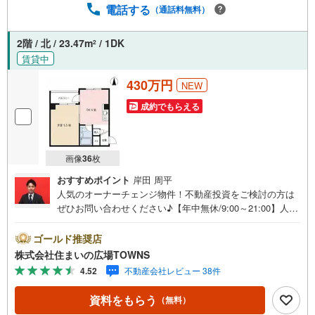
も承っております。○住宅ローンのご相談○ライフプランの
電話する
（通話料無料）
シミュレーション■住まいの広場TOWNSからお客様へ経験
豊富なスタッフが親身になってお客様に合った物件をご紹
2階 / 北 / 23.47m
/ 1DK
2
介させて頂きます！ /他社様掲載物件も併せてご紹介可能で
賃貸中
すのでお気軽にお問い合わせ下さい♪駐車場もございます
ので、お車でのお越しも大歓迎です！
430万円
NEW
成約でもらえる
画像
36
枚
おすすめポイント
岸田 周平
人気のオーナーチェンジ物件！不動産投資をご検討の方は
ぜひお問い合わせください♪【年中無休/9:00～21:00】人気
物件は特にお問い合わせが集中するため、お早めにお電話
下さい。「室内・現地を見学する」ボタンよりご予約頂く
ゴールド推奨店
とご見学がスムーズです。■その他、各種ご相談も承ってお
株式会社住まいの広場TOWNS
ります。○住宅ローンのご相談○ライフプランのシミュレー
4.52
不動産会社レビュー 38件
ション■住まいの広場TOWNSからお客様へ経験豊富なスタ
ッフが親身になってお客様に合った物件をご紹介させて頂
資料をもらう
（無料）
きます！ /他社様掲載物件も併せてご紹介可能ですのでお気