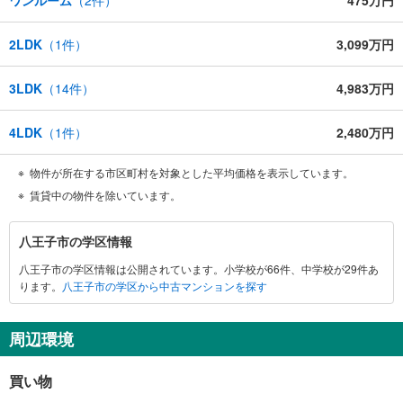
2LDK
（
1
件）
3,099万円
3LDK
（
14
件）
4,983万円
4LDK
（
1
件）
2,480万円
物件が所在する市区町村を対象とした平均価格を表示しています。
賃貸中の物件を除いています。
八
八王子市の学区情報
王
八王子市の学区情報は公開されています。小学校が66件、中学校が29件あ
子
ります。
八王子市の学区から中古マンションを探す
市
に
関
周辺環境
す
る
買い物
情