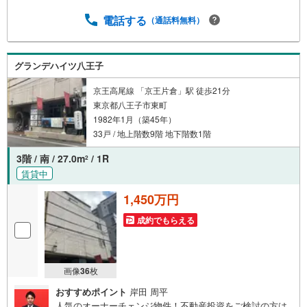
軽にお問い合わせ下さい♪駐車場もございますので、お車
でのお越しも大歓迎です！
電話する
（通話料無料）
グランデハイツ八王子
京王高尾線 「京王片倉」駅 徒歩21分
東京都八王子市東町
1982年1月（築45年）
33戸 / 地上階数9階 地下階数1階
3階 / 南 / 27.0m
/ 1R
2
賃貸中
1,450万円
成約でもらえる
画像
36
枚
おすすめポイント
岸田 周平
人気のオーナーチェンジ物件！不動産投資をご検討の方は