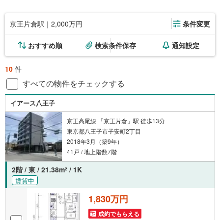
京王片倉駅｜2,000万円
条件変更
おすすめ順
検索条件保存
通知設定
10
件
すべての物件をチェックする
イアース八王子
京王高尾線 「京王片倉」駅 徒歩13分
東京都八王子市子安町2丁目
2018年3月（築9年）
41戸 / 地上階数7階
2階 / 東 / 21.38m
/ 1K
2
賃貸中
1,830万円
成約でもらえる