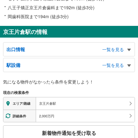
八王子矯正京王片倉歯科まで192m (徒歩3分)
岡歯科医院まで194m (徒歩3分)
京王片倉駅の情報
出口情報
一覧を見る
出口
駅設備
一覧を見る
片倉町方面、由井市民センター、片倉城址公園、都立片倉高等学校
バリアフリー状況
気になる物件がなかったら
条件を変更しよう！
※段差なしでの移動経路
（○：有り △：要駅員設備 ×：無し）
現在の検索条件
地上⇔改札⇔ホーム：○
※７：００～２１：３０以外の時間に車椅子で利用する場合、北野駅に要
京王片倉駅
エリア/路線
事前連絡
エレベータ
2,000万円
詳細条件
・１番線ホーム⇔橋上連絡通路（改札内）
・２番線ホーム（ホーム直結）⇔橋上連絡通路（改札内）
こ
新着物件通知を受け取る
トイレ
の