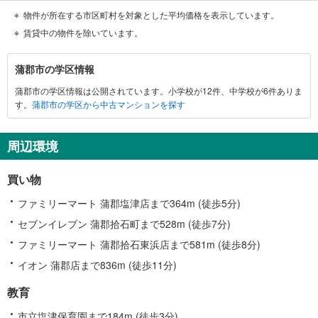
物件が所在する市区町村を対象とした平均価格を表示しています。
賃貸中の物件を除いています。
蒲
蒲郡市の学区情報
郡
蒲郡市の学区情報は公開されています。小学校が12件、中学校が6件ありま
市
す。
蒲郡市の学区から中古マンションを探す
に
関
す
周辺環境
る
情
買い物
報
ファミリーマート 蒲郡塩津店まで364m (徒歩5分)
セブンイレブン 蒲郡拾石町まで528m (徒歩7分)
ファミリーマート 蒲郡拾石東浜店まで581m (徒歩8分)
イオン 蒲郡店まで836m (徒歩11分)
教育
市立塩津保育園まで184m (徒歩3分)