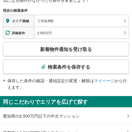
※段差なしでの移動経路
（○：有り △：要駅員設備 ×：無し）
現在の検索条件
地上⇔改札⇔ホーム：×
三河塩津駅
エリア/路線
2,500万円
詳細条件
こ
新着物件通知を受け取る
の
検
索
検索条件を保存する
条
件
保存した条件の確認・通知設定の変更・解除は
マイページ
から行
で
えます。
通
知
同じこだわりでエリアを広げて探す
を
受
愛知県の2,500万円以下の中古マンション
け
取
る