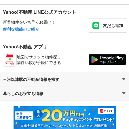
Yahoo!不動産 LINE公式アカウント
新着物件をいち早くお届け！
友だち追加
便利な機能のご紹介
Yahoo!不動産 アプリ
地図でサクッと物件探し
物件比較が手軽にできる
三河塩津駅の不動産情報を探す
暮らしのお役立ち情報
不動産・住宅
賃貸住宅
マンションカタログ
教えて！住まいの先生
新築マンション
中古マンション
新築一戸建て
中古一戸建て