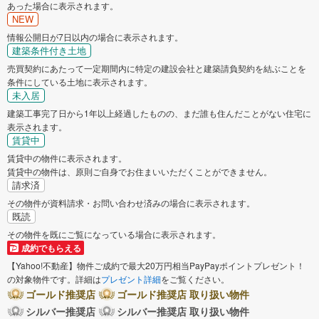
あった場合に表示されます。
NEW
情報公開日が7日以内の場合に表示されます。
建築条件付き土地
売買契約にあたって一定期間内に特定の建設会社と建築請負契約を結ぶことを
条件にしている土地に表示されます。
未入居
建築工事完了日から1年以上経過したものの、まだ誰も住んだことがない住宅に
表示されます。
賃貸中
賃貸中の物件に表示されます。
賃貸中の物件は、原則ご自身でお住まいいただくことができません。
請求済
その物件が資料請求・お問い合わせ済みの場合に表示されます。
既読
その物件を既にご覧になっている場合に表示されます。
成約でもらえる
【Yahoo!不動産】物件ご成約で最大20万円相当PayPayポイントプレゼント！
の対象物件です。詳細は
プレゼント詳細
をご覧ください。
ゴールド推奨店
ゴールド推奨店 取り扱い物件
シルバー推奨店
シルバー推奨店 取り扱い物件