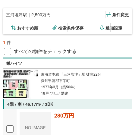
三河塩津駅｜2,500万円
条件変更
おすすめ順
検索条件保存
通知設定
1
件
すべての物件をチェックする
栄ハイツ
東海道本線 「三河塩津」駅 徒歩22分
愛知県蒲郡市栄町
1977年3月（築50年）
18戸 / 地上4階建
4階 / 南 / 46.17m
/ 3DK
2
280万円