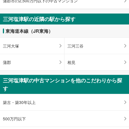
蒲郡市の2,500万円以下の中古マンション
・
条
件
三河塩津駅の近隣の駅から探す
を
マ
東海道本線（JR東海）
イ
ペ
三河大塚
三河三谷
ー
ジ
に
蒲郡
相見
保
存
三河塩津駅の中古マンションを他のこだわりから探
す
る
す
築古・築30年以上
500万円以下