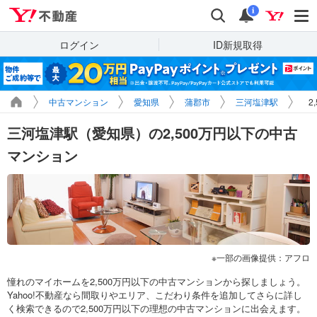
Yahoo!不動産
検索
通知
i
ログイン
ID新規取得
中古マンション
愛知県
蒲郡市
三河塩津駅
2
三河塩津駅（愛知県）の2,500万円以下の中古
マンション
一部の画像提供：アフロ
憧れのマイホームを2,500万円以下の中古マンションから探しましょう。
Yahoo!不動産なら間取りやエリア、こだわり条件を追加してさらに詳し
く検索できるので2,500万円以下の理想の中古マンションに出会えます。