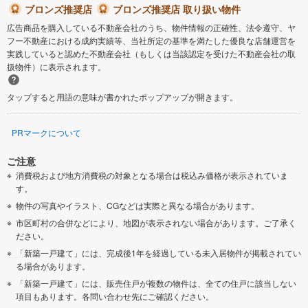
ブロンズ推奨店
ブロンズ推奨店 取り扱い物件
広告商品を購入している不動産会社のうち、物件情報の正確性、法令遵守、ヤ
フー不動産における成約実績等、当社所定の基準を満たした優良な店舗運営を
実践していると認めた不動産会社（もしくは当該認定を受けた不動産会社の取
扱物件）に表示されます。
タップすると用語の意味が書かれたポップアップが開きます。
PRマークについて
ご注意
消費税および地方消費税の対象となる場合は税込み価格が表示されていま
す。
物件の写真やイラスト、CGなどは実際と異なる場合があります。
市区町村の合併などにより、地図が表示されない場合があります。ご了承く
ださい。
「新築一戸建て」には、完成後1年を経過している未入居物件が掲載されてい
る場合があります。
「新築一戸建て」には、販売住戸が複数の物件は、全ての住戸に該当しない
項目もあります。各問い合わせ先にご確認ください。