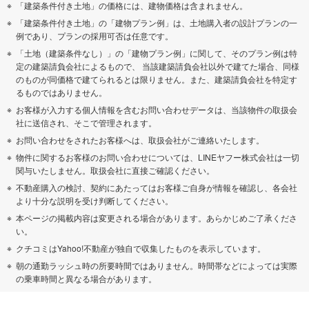
「建築条件付き土地」の価格には、建物価格は含まれません。
「建築条件付き土地」の「建物プラン例」は、土地購入者の設計プランの一
例であり、プランの採用可否は任意です。
「土地（建築条件なし）」の「建物プラン例」に関して、そのプラン例は特
定の建築請負会社によるもので、 当該建築請負会社以外で建てた場合、同様
のものが同価格で建てられるとは限りません。また、建築請負会社を特定す
るものではありません。
お客様が入力する個人情報を含むお問い合わせデータは、当該物件の取扱会
社に送信され、そこで管理されます。
お問い合わせをされたお客様へは、取扱会社がご連絡いたします。
物件に関するお客様のお問い合わせについては、LINEヤフー株式会社は一切
関与いたしません。取扱会社に直接ご確認ください。
不動産購入の検討、契約にあたってはお客様ご自身が情報を確認し、各会社
より十分な説明を受け判断してください。
本ページの掲載内容は変更される場合があります。あらかじめご了承くださ
い。
クチコミはYahoo!不動産が独自で収集したものを表示しています。
朝の通勤ラッシュ時の所要時間ではありません。時間帯などによっては実際
の乗車時間と異なる場合があります。