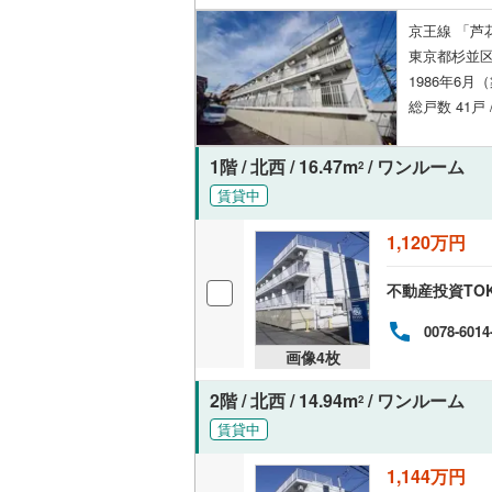
京王線 「芦
東京都杉並区
いすみ鉄
1986年6月
IGRいわ
総戸数 41戸 
弘南鉄道
1階 / 北西 / 16.47m
/ ワンルーム
2
由利高原
賃貸中
長野電鉄
1,120万円
宇都宮ラ
不動産投資TO
鹿島臨海
0078-6014
小湊鐵道
(
画像
4
枚
上毛電気
2階 / 北西 / 14.94m
/ ワンルーム
2
流鉄流山
賃貸中
京成本線
(
1,144万円