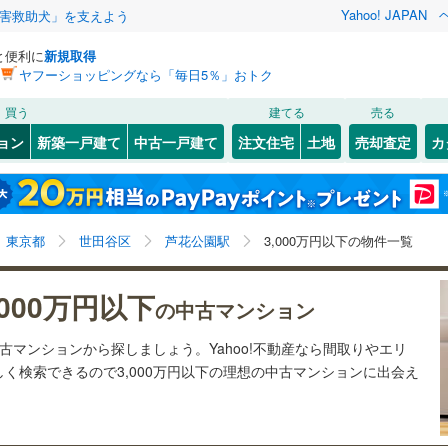
Yahoo! JAPAN
害救助犬」を支えよう
と便利に
新規取得
ヤフーショッピングなら「毎日5％」おトク
検索条件を保存しました
買う
建てる
売る
55
)
札沼線
(
15
)
リノベーション
ョン
新築一戸建て
中古一戸建て
注文住宅
土地
売却査定
カ
この検索条件の新着物件通知は、
マイページ
から設定できます。
室蘭本線
(
4
)
ション・リフォーム
築古・築30年以上
（
16
）
岩手
宮城
秋田
山形
11
)
富良野線
(
4
)
谷
(
27
)
(
24
)
(
10
)
(
19
)
(
17
)
(
19
)
3
)
芦花公園駅、3,000万円
神奈川
埼玉
千葉
茨城
5
)
釧網本線
(
4
)
東京都
世田谷区
芦花公園駅
3,000万円以下の物件一覧
1
)
水郡線
(
46
)
クスあり
（
5
）
24時間ゴミ出し可
（
0
）
長野
富山
石川
福井
,000万円以下
の中古マンション
)
(
12
)
(
11
)
(
14
)
(
2
)
(
3
)
(
4
)
4
)
上越線
(
93
)
検索条件を保存する
ルーム
（
0
）
エレベーター
（
6
）
閉じる
閉じる
お気に入りリストを見る
お気に入りリストを見る
閉じる
閉じる
岐阜
静岡
三重
中古マンションから探しましょう。Yahoo!不動産なら間取りやエリ
)
水戸線
(
5
)
きあり（近隣を含む）
オートロック
（
7
）
マイページ
く検索できるので3,000万円以下の理想の中古マンションに出会え
)
仙山線
(
183
)
兵庫
京都
滋賀
奈良
)
気仙沼線
(
0
)
約