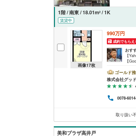
1階 / 南東 / 18.01m
/ 1K
2
名古屋市
賃貸中
名古屋市
990万円
京都市営
成約でもらえ
おす
OsakaMe
【Ya
【Go
OsakaMe
画像
17
枚
のマ
空室
ゴールド推
OsakaMe
描い
株式会社グッ
お薦
福岡市地
営業
紹介
0078-6014
る物
私鉄・その他
札幌市電
(
わせ
保証
道南いさ
取り扱い
在の
に基
阿武隈急
美和プラザ高井戸
秋田内陸