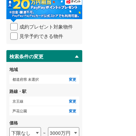
・
条
武蔵野線
(
403
)
件
を
ゲストルーム
横須賀線
(
299
)
（
0
）
成約プレゼント対象物件
マ
青梅線
(
136
)
イ
見学予約できる物件
ペ
小海線
(
7
)
ー
ＴＶモニタ付インターホン
ジ
京浜東北線
(
1,073
)
に
検索条件の変更
（
5
）
保
総武線
(
690
)
存
地域
す
御殿場線
(
80
)
る
都道府県 未選択
変更
中央本線（JR東海）
(
204
)
路線・駅
太多線
(
1
)
京王線
変更
名松線
(
1
)
芦花公園
変更
東海道本線（JR西日本）
(
1,133
)
価格
下限なし
3000万円
~
小浜線
(
7
)