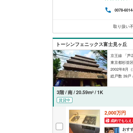
様は
機会
越美北線
(
独立型キ
0078-6014
れる
つい
氷見線
(
5
)
の賃
浴室
取り扱い
紀勢本線（
浴室乾燥
桜島線
(
30
トーシンフェニックス富士見ヶ丘
バルコニー、
加古川線
(
京王線 「芦
東京都杉並区
ルーフバ
赤穂線
(
52
2002年8月
宇野線
(
95
総戸数 39戸 
収納
福塩線
(
14
ウォーク
3階 / 南 / 20.59m
/ 1K
2
岩徳線
(
3
)
（
0
）
賃貸中
小野田線
(
販売、価格、
2,000万円
舞鶴線
(
1
)
成約でもらえ
即入居可
おす
木次線
(
0
)