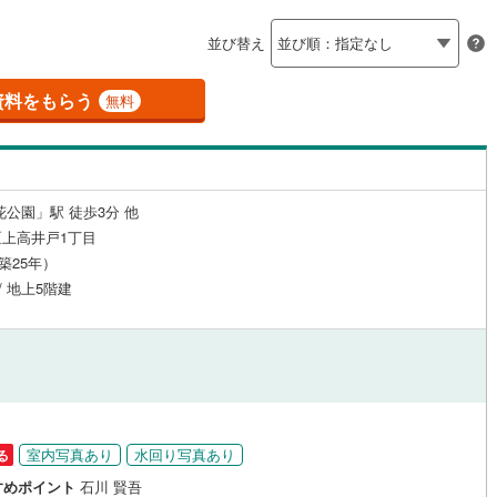
島根
岡山
広島
山口
釜石線
(
0
)
聖蹟桜ケ丘
)
(
10
)
(
11
)
(
4
)
(
2
)
(
4
)
（
0
）
24時間有人管理
（
0
）
(
14
)
並び替え
)
花輪線
(
3
)
香川
愛媛
高知
保存した条件を見る
建ち方、日当たり
磐越東線
(
34
)
資料をもらう
無料
佐賀
長崎
熊本
大分
2
）
南向き（南東・南西含む）
陸羽東線
(
4
)
（
11
）
58
)
米坂線
(
0
)
戸なし
（
0
）
メゾネット
（
0
）
花公園」駅 徒歩3分 他
)
五能線
(
0
)
この条件で検索する
この条件で検索する
この条件で検索する
この条件で検索する
この条件で検索する
この条件で検索する
市区町村以下を選択
市区町村を選択す
駅を選択する
上高井戸1丁目
施工・品質・工法関連
19
)
白新線
(
48
)
（築25年）
/ 地上5階建
越後線
(
77
)
（
0
）
免震構造
（
0
）
ライン（宇都宮～逗子）
湘南新宿ライン（前橋～小田原）
総戸数200以上）
タワー（20階建て以上）
（
0
）
(
744
)
)
内房線
(
76
)
)
鹿島線
(
1
)
室内写真あり
水回り写真あり
る
駅が始発駅
（
0
）
海まで2km以内
（
0
）
すめポイント
石川 賢吾
)
東海道本線
(
562
)