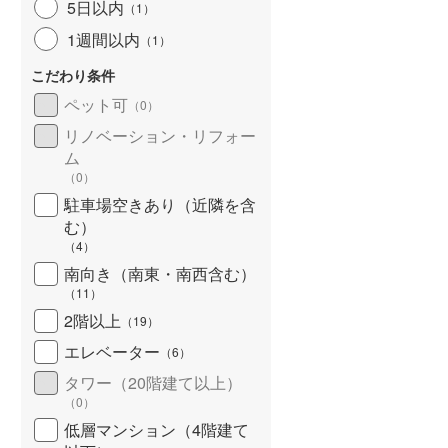
5日以内
（
1
）
北海道新幹線
(
0
)
1週間以内
（
1
）
山形新幹線
(
161
)
こだわり条件
東海道新幹線
(
551
)
ペット可
（
0
）
九州新幹線
(
110
)
リノベーション・リフォー
ム
（
0
）
駐車場空きあり（近隣を含
札幌市営地下鉄東豊線
(
32
)
む）
（
4
）
東京メトロ銀座線
(
91
)
南向き（南東・南西含む）
（
11
）
東京メトロ日比谷線
(
173
)
2階以上
（
19
）
東京メトロ有楽町線
(
255
)
エレベーター
（
6
）
東京メトロ副都心線
(
271
)
タワー（20階建て以上）
（
0
）
都営新宿線
(
197
)
低層マンション（4階建て
横浜市営地下鉄グリーンライン