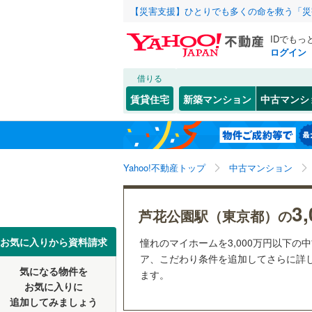
【災害支援】ひとりでも多くの命を救う「災
IDでもっ
ログイン
借りる
北海道
JR
北海道
函館本線
(
こだわり条件
リフォーム、
賃貸住宅
新築マンション
中古マンシ
石勝線
(
0
)
リノベー
東北
青森
（
0
）
根室本線
(
幡ケ
(
37
)
(
20
)
(
2
関東
東京
石北本線
(
Yahoo!不動産トップ
中古マンション
共用設備
常磐線
(
33
宅配ボッ
信越・北陸
新潟
3
芦花公園駅（東京都）の
つつじケ丘
(
3
)
(
4
高崎線
(
32
トランク
東海
愛知
お気に入りから資料請求
憧れのマイホームを3,000万円以下の
両毛線
(
49
駐車場空
ア、こだわり条件を追加してさらに詳し
(
2
)
烏山線
(
32
気になる物件を
（
4
）
ます。
近畿
大阪
お気に入りに
石巻線
(
11
追加してみましょう
管理・管理規