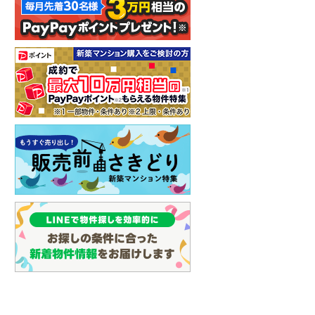
イン
(
3
)
しなの鉄道
(
7
)
津軽鉄道
(
0
)
三陸鉄道リアス線
(
0
)
仙台空港アクセス線
(
7
)
松本電鉄上高地線
(
2
)
関東鉄道常総線
(
6
)
銚子電気鉄道
(
0
)
上信電鉄上信線
(
22
)
埼玉新都市交通伊奈線
(
88
)
京成成田高速鉄道アクセス線
(
1
)
京成千葉線
(
152
)