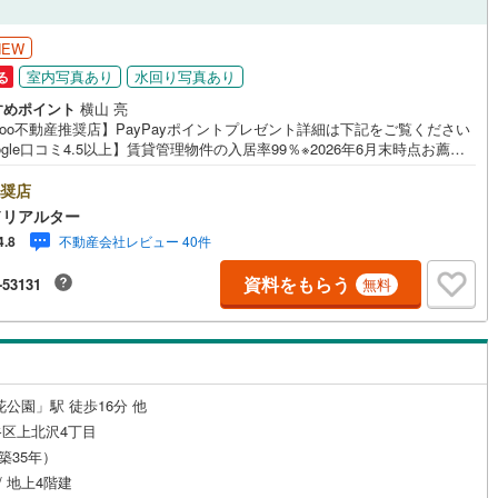
1
)
宮崎空港線
(
1
)
NEW
線
(
265
)
上越新幹線
(
210
)
室内写真あり
水回り写真あり
る
線
(
193
)
北陸新幹線
(
134
)
すめポイント
横山 亮
hoo不動産推奨店】PayPayポイントプレゼント詳細は下記をご覧ください
線
(
434
)
北陸新幹線（JR西日本）
(
42
)
ogle口コミ4.5以上】賃貸管理物件の入居率99％※2026年6月末時点お薦め
ンションのご紹介です。投資用マンションを購入する際、最大のリスクは
幹線
(
4
)
リスクです。利回りがいくら高かろうとも、空室が続いてしまえば、絵に
奨店
た餅になってしまいます。弊社でご紹介するマンションは、人気エリアの
ドリアルター
め物件はもちろんのこと、エリアのニーズに合った人気のお部屋等、賃貸
不動産会社レビュー 40件
4.8
地下鉄南北線
(
55
)
札幌市営地下鉄東西線
(
64
)
経験スタッフの培ってきた知識と経験を基に物件を選定して、お部屋をご
している為、空室リスクに対しての対策はお任せください。掲載されてい
資料をもらう
-53131
無料
下鉄南北線
(
297
)
仙台市地下鉄東西線
(
163
)
件は、弊社にてご紹介可能な物件のごく一部ですので、お気軽にお問い合
ください。※記載賃料等の収入や利回りは、将来にわたり、得られることを
ロ丸ノ内線
(
347
)
東京メトロ丸ノ内方南支線
(
96
)
するものではありません。※賃料等については、賃貸中のものについては現
賃料等で、空室または所有者居住中等のものについては、周辺の賃料相場
づき、満室時を想定して表示しています。
ロ東西線
(
229
)
東京メトロ千代田線
(
145
)
花公園」駅 徒歩16分 他
ロ半蔵門線
(
115
)
東京メトロ南北線
(
149
)
区上北沢4丁目
線
(
177
)
都営三田線
(
274
)
（築35年）
/ 地上4階建
戸線
(
432
)
横浜市営地下鉄ブルーライン
(
510
)