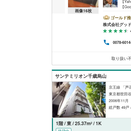
【Ya
オンライン対
【Go
桜井線
(
60
画像
16
枚
のマ
オンライ
空室
ゴールド推
阪和線
(
14
描い
株式会社グッ
お薦
おおさか
営業
オンライ
紹介
内子線
(
0
)
0078-6014
る物
わせ
鳴門線
(
4
)
保証
取り扱い
在の
土讃線
(
15
に基
鹿児島本
サンテミリオン千歳烏山
三角線
(
8
)
京王線 「芦
長崎本線
(
東京都世田谷
2006年11
佐世保線
(
総戸数 49戸 
豊肥本線
(
1階 / 東 / 25.37m
/ 1K
2
日南線
(
25
賃貸中