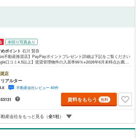
営地下鉄東山線
(
314
)
名古屋市営地下鉄名城線
(
351
)
営地下鉄桜通線
(
192
)
名古屋市営地下鉄上飯田線
(
25
)
地下鉄烏丸線
(
203
)
京都市営地下鉄東西線
(
206
)
水回り写真あり
る
すめポイント
石川 賢吾
tro今里筋線
(
118
)
OsakaMetro御堂筋線
(
476
)
hoo不動産推奨店】PayPayポイントプレゼント詳細は下記をご覧ください
ogle口コミ4.5以上】賃貸管理物件の入居率99％※2026年6月末時点お薦め
tro四つ橋線
(
198
)
OsakaMetro中央線
(
229
)
ンションのご紹介です。投資用マンションを購入する際、最大のリスクは
リスクです。利回りがいくら高かろうとも、空室が続いてしまえば、絵に
奨店
tro堺筋線
(
233
)
神戸市営地下鉄西神・山手線
(
258
)
た餅になってしまいます。弊社でご紹介するマンションは、人気エリアの
ドリアルター
め物件はもちろんのこと、エリアのニーズに合った人気のお部屋等、賃貸
下鉄空港線
(
180
)
福岡市地下鉄箱崎線
(
41
)
不動産会社レビュー 40件
4.8
経験スタッフの培ってきた知識と経験を基に物件を選定して、お部屋をご
している為、空室リスクに対しての対策はお任せください。掲載されてい
資料をもらう
-53131
無料
件は、弊社にてご紹介可能な物件のごく一部ですので、お気軽にお問い合
33
)
函館市電
(
7
)
ください。※記載賃料等の収入や利回りは、将来にわたり、得られることを
するものではありません。※賃料等については、賃貸中のものについては現
りび鉄道
(
0
)
わたらせ渓谷鐵道
(
1
)
不動産会社をもっと見る（
全
1
社
）
賃料等で、空室または所有者居住中等のものについては、周辺の賃料相場
づき、満室時を想定して表示しています。
行
(
24
)
会津鉄道
(
3
)
縦貫鉄道
(
0
)
しなの鉄道北しなの線
(
10
)