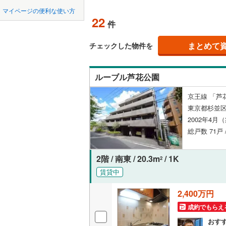
中国
鳥取
北上線
(
2
)
(
7
)
(
6
)
(
7
マイページの便利な使い方
ペット可
22
件
山田線
(
27
四国
徳島
配置、向き、
大湊線
(
0
)
まとめて
チェックした物件を
九州・沖縄
福岡
角住戸
（
只見線
(
4
)
ルーブル芦花公園
奥羽本線
(
階下に住
京王線 「芦
男鹿線
(
17
0
0
0
0
0
0
東京都杉並区
該当物件
該当物件
該当物件
該当物件
該当物件
該当物件
件
件
件
件
件
件
構造・規模・
羽越本線
(
2002年4月
総戸数 71戸 
飯山線
(
0
)
耐震構造
湘南新宿
大規模（
2階 / 南東 / 20.3m
/ 1K
2
(
635
)
（
0
）
賃貸中
外房線
(
93
2,400万円
立地
成田線
(
41
成約でもらえ
最寄りの
おす
東金線
(
15