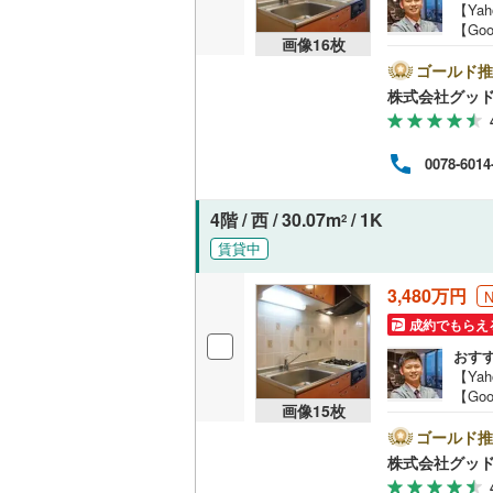
【Ya
【Go
共用施設
南武線
(
21
画像
16
枚
のマ
空室
ゴールド推
コンシェ
横浜線
(
51
描い
株式会社グッ
お薦
相模線
(
32
営業
設備
紹介
五日市線
(
0078-6014
る物
床暖房
（
わせ
篠ノ井線
(
保証
4階 / 西 / 30.07m
/ 1K
2
在の
常磐線（
に基
賃貸中
間取り、居室
伊東線
(
19
3,480万円
バリアフ
身延線
(
28
成約でもらえ
おす
LD
武豊線
(
25
【Ya
【Go
リビング
関西本線（
画像
15
枚
マン
（
0
）
です
ゴールド推
参宮線
(
8
)
し、
株式会社グッ
を内
キッチン
大糸線（J