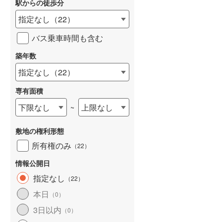
駅からの徒歩分
和歌山線
(
48
)
指定なし
（
22
）
東西線
(
182
)
バス乗車時間も含む
予讃線
(
46
)
築年数
詳しく見る
高徳線
(
77
)
指定なし
（
22
）
牟岐線
(
20
)
専有面積
山陽本線（JR九州）
(
15
)
下限なし
上限なし
~
篠栗線
(
98
)
敷地の権利形態
指宿枕崎線
(
48
)
所有権のみ
（
22
）
筑肥線
(
43
)
情報公開日
久大本線
(
79
)
指定なし
（
22
）
本日
（
0
）
日田彦山線
(
46
)
3日以内
（
0
）
筑豊本線
(
20
)