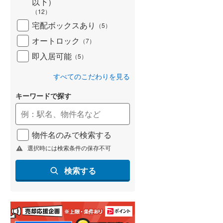
以下）
(
68
)
（
12
）
宅配ボックスあり
（
5
）
名古屋市営地下鉄鶴舞線
(
220
)
オートロック
（
7
）
名古屋市営地下鉄名港線
(
94
)
即入居可能
（
5
）
OsakaMetro長堀鶴見緑地線
(
260
)
すべてのこだわりを見る
OsakaMetro谷町線
(
372
)
キーワードで探す
OsakaMetro千日前線
(
269
)
神戸市営地下鉄海岸線
(
77
)
物件名のみで検索する
福岡市地下鉄七隈線
(
185
)
選択時には検索条件の保存不可
函館市電宝来・谷地頭線
(
2
)
検索する
真岡鐵道
(
0
)
山形鉄道フラワー長井線
(
0
)
えちごトキめき鉄道妙高はねうまラ