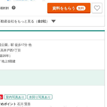
、事前にご予約頂ければ現地にてご案内可能となっておりますので、この
に是非ご検討下さい。※記載賃料等の収入や利回りは、将来にわたり、得ら
6
)
七尾線
(
0
)
ッチン
（
0
）
対面キッチン
（
0
）
資料をもらう
-53131
無料
ことを保証するものではありません。※賃料等については、賃貸中のものに
ては現在の賃料等で、空室または所有者居住中等のものについては、周辺
高山本線（JR西日本）
(
2
)
料相場に基づき、満室時を想定して表示しています。
不動産会社をもっと見る（
全
2
社
）
JR西日本）
(
38
)
湖西線
(
100
)
機あり
（
1
）
浴室に窓あり
（
0
）
)
福知山線
(
216
)
庭
12
)
播但線
(
79
)
花公園」駅 徒歩17分 他
高井戸西1丁目
ルコニー
（
0
）
専用庭
（
0
）
)
津山線
(
43
)
（築25年）
)
伯備線
(
66
)
/ 地上5階建
)
呉線
(
79
)
インクローゼット
山口線
(
2
)
6
)
美祢線
(
0
)
契約、入居関連など
因美線
(
5
)
室内写真あり
水回り写真あり
る
能
（
5
）
すめポイント
石川 賢吾
草津線
(
13
)