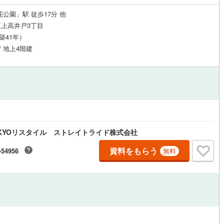
花公園」駅 徒歩17分 他
上高井戸3丁目
道
(
0
)
北越急行ほくほく線
(
0
)
（築41年）
て銀河鉄道
(
24
)
青い森鉄道
(
7
)
/ 地上4階建
弘南線
(
2
)
弘南鉄道大鰐線
(
2
)
鉄道鳥海山ろく線
(
0
)
福島交通飯坂線
(
25
)
長野線
(
14
)
上田電鉄別所線
(
4
)
イトレール
(
33
)
関東鉄道竜ケ崎線
(
3
)
KYOリスタイル ストレイトライド株式会社
鉄道大洗鹿島線
(
20
)
ひたちなか海浜鉄道湊線
(
1
)
資料をもらう
-54956
無料
6
)
千葉都市モノレール
(
118
)
鉄道上毛線
(
16
)
秩父鉄道
(
31
)
線
(
63
)
つくばエクスプレス
(
190
)
313
)
京成押上線
(
87
)