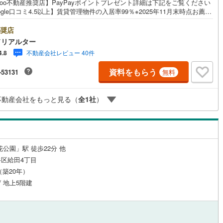
hoo不動産推奨店】PayPayポイントプレゼント詳細は下記をご覧ください
応
ogle口コミ4.5以上】賃貸管理物件の入居率99％※2025年11月末時点お薦め
)
片町線
(
168
)
ンションのご紹介です。投資用マンションを購入する際、最大のリスクは
ン内見(相談)可
（
20
）
IT重説可
（
20
）
リスクです。利回りがいくら高かろうとも、空室が続いてしまえば、絵に
奨店
8
)
関西空港線
(
1
)
た餅になってしまいます。弊社でご紹介するマンションは、人気エリアの
ドリアルター
め物件はもちろんのこと、エリアのニーズに合った人気のお部屋等、賃貸
東線
(
343
)
本四備讃線
(
0
)
不動産会社レビュー 40件
4.8
経験スタッフの培ってきた知識と経験を基に物件を選定して、お部屋をご
ン対応とは？
している為、空室リスクに対しての対策はお任せください。掲載されてい
予土線
(
0
)
資料をもらう
-53131
無料
件は、弊社にてご紹介可能な物件のごく一部ですので、お気軽にお問い合
ください。※記載賃料等の収入や利回りは、将来にわたり、得られることを
徳島線
(
21
)
するものではありません。※賃料等については、賃貸中のものについては現
不動産会社をもっと見る（
全
1
社
）
賃料等で、空室または所有者居住中等のものについては、周辺の賃料相場
)
土讃線
(
22
)
づき、満室時を想定して表示しています。
線
(
350
)
香椎線
(
34
)
肥薩線
(
0
)
花公園」駅 徒歩22分 他
33
)
唐津線
(
1
)
区給田4丁目
月（築20年）
4
)
大村線
(
1
)
/ 地上5階建
103
)
日豊本線
(
239
)
)
吉都線
(
0
)