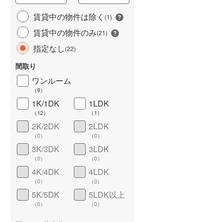
城端線
(
3
)
賃貸中の物件は除く
(
1
)
賃貸中の物件のみ
関西本線（JR西日本）
(
173
)
(
21
)
指定なし
(
22
)
大阪環状線
(
332
)
間取り
山陽本線（JR西日本）
(
655
)
ワンルーム
姫新線
(
77
)
（
9
）
1K/1DK
1LDK
ワイドバルコニー
（
0
）
吉備線
(
41
)
（
12
）
（
1
）
芸備線
(
55
)
2K/2DK
2LDK
（
0
）
（
0
）
可部線
(
43
)
3K/3DK
3LDK
（
0
）
（
0
）
宇部線
(
9
)
4K/4DK
4LDK
山陰本線
(
183
)
（
0
）
（
0
）
5K/5DK
5LDK以上
境線
(
9
)
（
0
）
（
0
）
奈良線
(
135
)