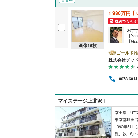
後藤寺線
(
1,980万円
東北新幹
成約でもらえ
秋田新幹
おす
【Ya
山陽新幹
【Go
画像
16
枚
のマ
西九州新
空室
ゴールド推
描い
株式会社グッ
お薦
地下鉄
札幌市営
営業
紹介
0078-6014
仙台市地
る物
わせ
東京メト
保証
在の
マイステージ上北沢II
に基
東京メト
京王線 「芦
東京メト
東京都世田谷
都営浅草
1992年5月
総戸数 18戸 
都営大江