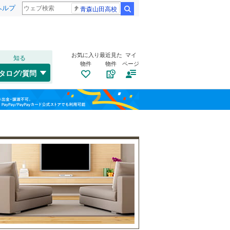
ヘルプ
青森山田高校
検索
お気に入り
最近見た
マイ
知る
物件
物件
ページ
千歳線
(
23
)
タログ/質問
日高本線
(
1
)
福島
宗谷本線
(
5
)
(
26
)
(
22
)
(
17
)
栃木
群馬
山梨
東北本線
(
512
)
川越線
(
171
)
自転車置き場
（
7
）
(
5
)
(
7
)
(
4
)
吾妻線
(
52
)
バイク置き場
（
3
）
日光線
(
33
)
防犯カメラ
（
5
）
仙石線
(
151
)
和歌山
大船渡線
(
1
)