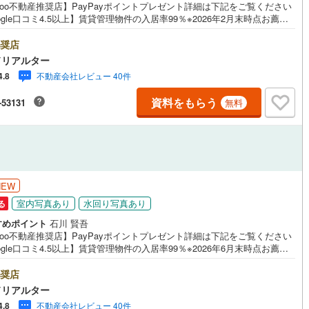
hoo不動産推奨店】PayPayポイントプレゼント詳細は下記をご覧ください
ogle口コミ4.5以上】賃貸管理物件の入居率99％※2026年2月末時点お薦め
6
)
鶴見線
(
70
)
ンションのご紹介です。投資用マンションを購入する際、最大のリスクは
リスクです。利回りがいくら高かろうとも、空室が続いてしまえば、絵に
奨店
ルジュサービス
0
)
（
0
）
キッズルーム
根岸線
(
251
)
（
0
）
た餅になってしまいます。弊社でご紹介するマンションは、人気エリアの
ドリアルター
め物件はもちろんのこと、エリアのニーズに合った人気のお部屋等、賃貸
5
)
中央本線（JR東日本）
(
463
)
不動産会社レビュー 40件
4.8
経験スタッフの培ってきた知識と経験を基に物件を選定して、お部屋をご
している為、空室リスクに対しての対策はお任せください。掲載されてい
9
)
八高線
(
182
)
資料をもらう
-53131
無料
件は、弊社にてご紹介可能な物件のごく一部ですので、お気軽にお問い合
0
）
オール電化
（
0
）
ください。※記載賃料等の収入や利回りは、将来にわたり、得られることを
10
)
大糸線（JR東日本）
(
1
)
するものではありません。※賃料等については、賃貸中のものについては現
賃料等で、空室または所有者居住中等のものについては、周辺の賃料相場
各駅停車）
(
274
)
埼京線
(
458
)
づき、満室時を想定して表示しています。
全体
5
)
東海道本線（JR東海）
(
541
)
NEW
リー住宅
（
0
）
)
飯田線
(
46
)
室内写真あり
水回り写真あり
る
すめポイント
石川 賢吾
)
高山本線（JR東海）
(
23
)
hoo不動産推奨店】PayPayポイントプレゼント詳細は下記をご覧ください
ogle口コミ4.5以上】賃貸管理物件の入居率99％※2026年6月末時点お薦め
ダイニング15畳以上
JR東海）
(
57
)
紀勢本線（JR東海）
(
3
)
ションのご紹介です。自己使用も良し、貸しても良しのお薦めマンション
。現在空室の為、セカンドハウスを探されている方。初めは自分で利用
奨店
博多南線
(
93
)
いずれは投資用として貸し出したい方。投資はしたいけど、実際のお部屋
ドリアルター
見した上で検討したい方等々。是非お任せください。内見をご希望のお客
R西日本）
(
0
)
北陸本線
(
8
)
不動産会社レビュー 40件
4.8