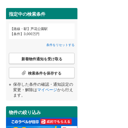
田沢湖線
(
23
)
(
9
)
(
25
)
(
67
)
指定中の検索条件
八戸線
(
3
)
磐越西線
(
32
)
路線・駅
芦花公園駅
宮崎
鹿児島
沖縄
条件
3,000万円
2階以上
（
19
）
陸羽西線
(
0
)
条件をリセットする
左沢線
(
10
)
最上階
（
2
）
こ
津軽線
(
5
)
新着物件通知を受け取る
の
する
る
条件をリセットする
条件をリセットする
条件をリセットする
条件をリセットする
条件をリセットする
条件をリセットする
検
信越本線
(
95
)
索
検索条件を保存する
条
弥彦線
(
2
)
制震構造
（
0
）
件
保存した条件の確認・通知設定の
で
総武本線
(
308
)
低層マンション（4階建て以
変更・解除は
マイページ
から行え
通
ます。
下）
（
12
）
知
を
京葉線
(
164
)
受
物件の絞り込み
け
久留里線
(
1
)
取
小学校まで1km以内
（
0
）
る
山手線
(
408
)