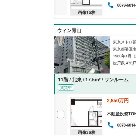
光が丘
0078-6014
共用施設
南武線
(
25
(
12
)
画像
15
枚
コンシェ
横浜線
(
57
ウィン青山
相模線
(
35
設備
東京メトロ銀
五日市線
(
床暖房
（
東京都港区南
篠ノ井線
(
1980年1月
総戸数 473戸
常磐線（
間取り、居室
伊東線
(
20
11階 / 北東 / 17.5m
/ ワンルーム
2
バリアフ
賃貸中
身延線
(
30
LD
武豊線
(
26
2,850万円
リビング
関西本線（
不動産投資TO
（
0
）
参宮線
(
8
)
0078-6014
画像
36
枚
キッチン
大糸線（J