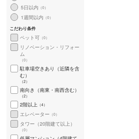
北海道新幹線
(
0
)
5日以内
（
0
）
1週間以内
（
0
）
山形新幹線
(
174
)
こだわり条件
東海道新幹線
(
573
)
ペット可
（
0
）
九州新幹線
(
121
)
リノベーション・リフォー
ム
（
0
）
駐車場空きあり（近隣を含
札幌市営地下鉄東豊線
(
41
)
む）
東京メトロ銀座線
(
117
)
（
2
）
南向き（南東・南西含む）
東京メトロ日比谷線
(
210
)
（
2
）
東京メトロ有楽町線
(
290
)
2階以上
（
4
）
エレベーター
（
0
）
東京メトロ副都心線
(
305
)
タワー（20階建て以上）
都営新宿線
(
245
)
（
0
）
横浜市営地下鉄グリーンライン
低層マンション（4階建て