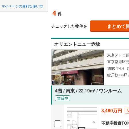
中国
鳥取
北上線
(
2
)
マイページの便利な使い方
ペット可
4
件
山田線
(
32
四国
徳島
(
45
)
(
24
)
配置、向き、
大湊線
(
0
)
まとめて
チェックした物件を
九州・沖縄
福岡
角住戸
（
只見線
(
4
)
オリエントニュー赤坂
奥羽本線
(
(
19
)
(
46
)
(
4
階下に住
東京メトロ銀
男鹿線
(
17
0
0
0
0
0
0
東京都港区元
該当物件
該当物件
該当物件
該当物件
該当物件
該当物件
件
件
件
件
件
件
構造・規模・
羽越本線
(
1980年4月
総戸数 38戸 
(
24
)
(
14
)
(
8
飯山線
(
0
)
耐震構造
湘南新宿
大規模（
4階 / 南東 / 22.19m
/ ワンルーム
2
(
741
)
（
1
）
賃貸中
外房線
(
10
(
4
)
(
6
)
(
7
3,480万円
立地
成田線
(
46
不動産投資TO
最寄りの
東金線
(
15