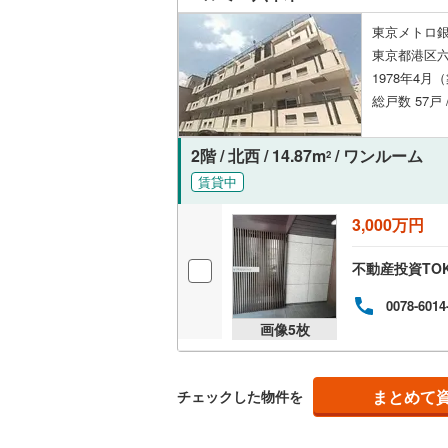
オンライン対
桜井線
(
64
東京メトロ銀
東京都港区六
オンライ
阪和線
(
16
1978年4月
おおさか
総戸数 57戸 
オンライ
内子線
(
0
)
2階 / 北西 / 14.87m
/ ワンルーム
2
鳴門線
(
4
)
賃貸中
土讃線
(
16
3,000万円
鹿児島本
不動産投資TO
三角線
(
10
0078-6014
長崎本線
(
画像
5
枚
佐世保線
(
豊肥本線
(
まとめて
チェックした物件を
日南線
(
29