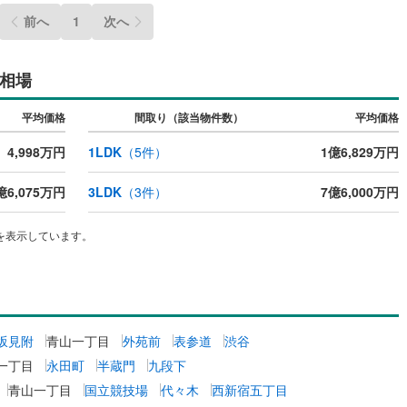
1
)
宮崎空港線
(
1
)
前へ
1
次へ
線
(
290
)
上越新幹線
(
222
)
相場
線
(
212
)
北陸新幹線
(
142
)
平均価格
間取り（該当物件数）
平均価格
線
(
464
)
北陸新幹線（JR西日本）
(
47
)
4,998万円
1LDK
（
5
件）
1億6,829万円
幹線
(
6
)
億6,075万円
3LDK
（
3
件）
7億6,000万円
地下鉄南北線
(
61
)
札幌市営地下鉄東西線
(
79
)
下鉄南北線
(
315
)
仙台市地下鉄東西線
(
176
)
を表示しています。
ロ丸ノ内線
(
400
)
東京メトロ丸ノ内方南支線
(
109
)
ロ東西線
(
275
)
東京メトロ千代田線
(
183
)
ロ半蔵門線
(
135
)
東京メトロ南北線
(
191
)
坂見附
青山一丁目
外苑前
表参道
渋谷
一丁目
永田町
半蔵門
九段下
線
(
222
)
都営三田線
(
335
)
青山一丁目
国立競技場
代々木
西新宿五丁目
戸線
(
516
)
横浜市営地下鉄ブルーライン
(
575
)