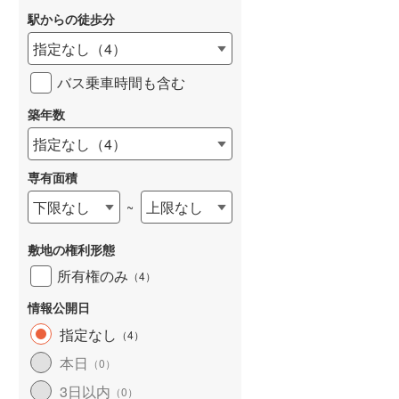
駅からの徒歩分
和歌山線
(
52
)
指定なし
（
4
）
東西線
(
196
)
バス乗車時間も含む
予讃線
(
48
)
詳しく見る
築年数
高徳線
(
81
)
指定なし
（
4
）
牟岐線
(
21
)
専有面積
山陽本線（JR九州）
(
17
)
下限なし
上限なし
~
篠栗線
(
105
)
敷地の権利形態
指宿枕崎線
(
53
)
所有権のみ
（
4
）
筑肥線
(
51
)
情報公開日
久大本線
(
84
)
指定なし
（
4
）
日田彦山線
(
50
)
本日
（
0
）
筑豊本線
(
21
)
3日以内
（
0
）