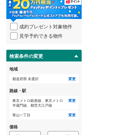
・
条
武蔵野線
(
473
)
件
を
ゲストルーム
横須賀線
(
345
)
（
0
）
成約プレゼント対象物件
マ
青梅線
(
143
)
イ
見学予約できる物件
ペ
小海線
(
7
)
ー
ＴＶモニタ付インターホン
ジ
京浜東北線
(
1,312
)
に
検索条件の変更
（
0
）
保
総武線
(
812
)
存
地域
す
御殿場線
(
81
)
る
都道府県 未選択
変更
中央本線（JR東海）
(
215
)
路線・駅
太多線
(
2
)
東京メトロ銀座線、東京メトロ
変更
半蔵門線、都営大江戸線
名松線
(
1
)
青山一丁目
変更
東海道本線（JR西日本）
(
1,228
)
価格
小浜線
(
7
)