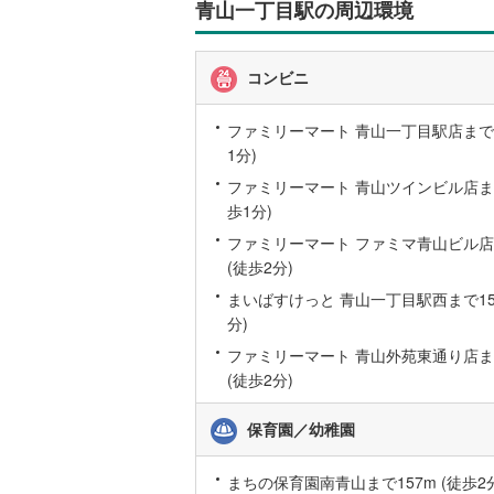
青山一丁目駅の周辺環境
いすみ鉄
コンビニ
IGRいわ
ファミリーマート 青山一丁目駅店まで3
弘南鉄道
1分)
由利高原
ファミリーマート 青山ツインビル店まで
歩1分)
長野電鉄
ファミリーマート ファミマ青山ビル店
宇都宮ラ
(徒歩2分)
まいばすけっと 青山一丁目駅西まで152
鹿島臨海
分)
小湊鐵道
(
ファミリーマート 青山外苑東通り店まで
(徒歩2分)
上毛電気
流鉄流山
保育園／幼稚園
京成本線
(
まちの保育園南青山まで157m (徒歩2