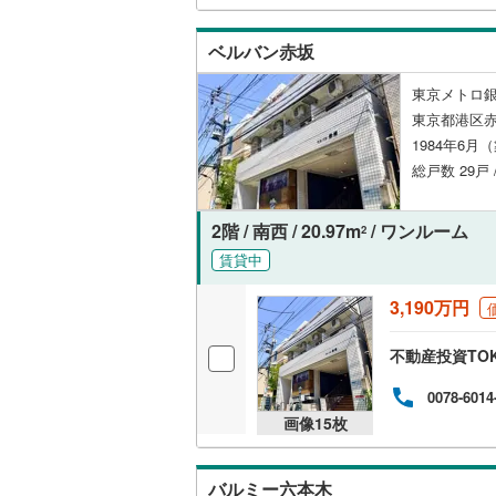
越美北線
(
独立型キ
ベルバン赤坂
氷見線
(
5
)
浴室
東京メトロ銀
紀勢本線（
東京都港区赤
浴室乾燥
1984年6月
桜島線
(
34
総戸数 29戸 
バルコニー、
加古川線
(
2階 / 南西 / 20.97m
/ ワンルーム
2
ルーフバ
赤穂線
(
60
賃貸中
宇野線
(
11
収納
3,190万円
福塩線
(
16
ウォーク
不動産投資TO
岩徳線
(
3
)
（
0
）
0078-6014
小野田線
(
販売、価格、
画像
15
枚
舞鶴線
(
1
)
即入居可
木次線
(
0
)
バルミー六本木