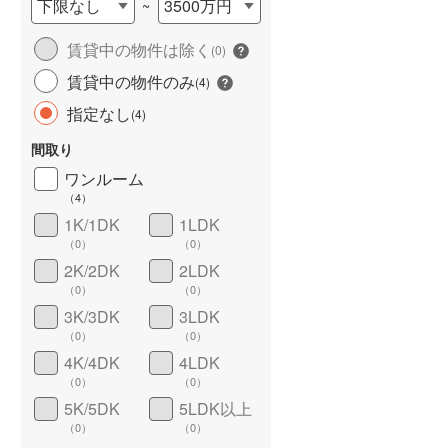
下限なし
3500万円
~
城端線
(
3
)
賃貸中の物件は除く
(
0
)
関西本線（JR西日本）
(
182
)
賃貸中の物件のみ
(
4
)
大阪環状線
(
356
)
指定なし
(
4
)
山陽本線（JR西日本）
(
708
)
間取り
姫新線
(
84
)
ワンルーム
（
4
）
ワイドバルコニー
（
0
）
吉備線
(
49
)
1K/1DK
1LDK
（
0
）
（
0
）
芸備線
(
58
)
2K/2DK
2LDK
可部線
(
46
)
（
0
）
（
0
）
3K/3DK
3LDK
宇部線
(
9
)
（
0
）
（
0
）
4K/4DK
4LDK
山陰本線
(
198
)
（
0
）
（
0
）
境線
(
9
)
5K/5DK
5LDK以上
（
0
）
（
0
）
奈良線
(
146
)