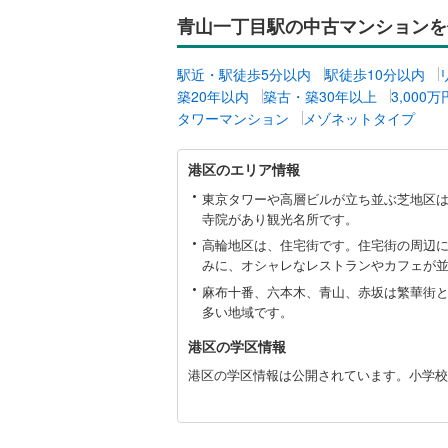
青山一丁目駅の中古マンションを
名古屋市
駅近・駅徒歩5分以内
駅徒歩10分以内
名古屋市
築20年以内
築古・築30年以上
3,000
タワーマンション
メゾネットタイプ
京都市営
港
OsakaMe
港区のエリア情報
区
に
東京タワーや高層ビルが立ち並ぶ芝地区
OsakaMe
関
寺院があり観光名所です。
す
OsakaMe
高輪地区は、住宅街です。住宅街の周辺
る
みに、オシャレなレストランやカフェが
情
福岡市地
報
麻布十番、六本木、青山、赤坂は繁華街
多い地域です。
私鉄・その他
札幌市電
(
港区の学区情報
道南いさ
港区の学区情報は公開されています。小学校が
阿武隈急
秋田内陸