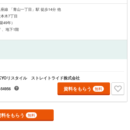
応
)
片町線
(
181
)
座線 「青山一丁目」駅 徒歩14分 他
本木7丁目
ン内見(相談)可
（
4
）
IT重説可
（
4
）
4
)
関西空港線
(
1
)
（築49年）
東線
(
370
)
本四備讃線
(
0
)
/ 、地下1階
ン対応とは？
予土線
(
0
)
徳島線
(
23
)
)
土讃線
(
23
)
線
(
386
)
香椎線
(
36
)
KYOリスタイル ストレイトライド株式会社
)
肥薩線
(
0
)
資料をもらう
-54956
無料
38
)
唐津線
(
1
)
4
)
大村線
(
1
)
110
)
日豊本線
(
264
)
資料をもらう
無料
)
吉都線
(
0
)