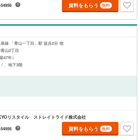
資料をもらう
-54956
無料
3
)
鶴見線
(
87
)
ルジュサービス
1
)
（
0
）
キッズルーム
根岸線
(
302
)
（
0
）
8
)
中央本線（JR東日本）
(
538
)
座線 「青山一丁目」駅 徒歩2分 他
9
)
八高線
(
200
)
0
）
オール電化
（
0
）
青山2丁目
11
)
大糸線（JR東日本）
(
2
)
（築47年）
 / 、地下3階
各駅停車）
(
330
)
埼京線
(
561
)
全体
2
)
東海道本線（JR東海）
(
582
)
リー住宅
（
0
）
)
飯田線
(
47
)
)
高山本線（JR東海）
(
28
)
ダイニング15畳以上
JR東海）
(
64
)
紀勢本線（JR東海）
(
3
)
KYOリスタイル ストレイトライド株式会社
博多南線
(
100
)
資料をもらう
-54956
無料
R西日本）
(
0
)
北陸本線
(
8
)