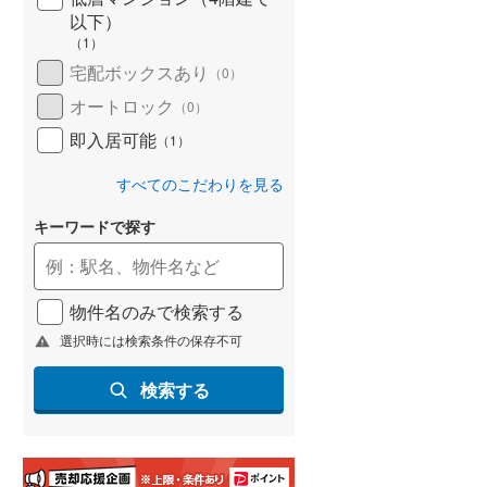
(
87
)
以下）
（
1
）
名古屋市営地下鉄鶴舞線
(
238
)
宅配ボックスあり
（
0
）
名古屋市営地下鉄名港線
(
99
)
オートロック
（
0
）
即入居可能
OsakaMetro長堀鶴見緑地線
(
285
)
（
1
）
OsakaMetro谷町線
(
412
)
すべてのこだわりを見る
OsakaMetro千日前線
(
291
)
キーワードで探す
神戸市営地下鉄海岸線
(
83
)
福岡市地下鉄七隈線
(
213
)
物件名のみで検索する
選択時には検索条件の保存不可
函館市電宝来・谷地頭線
(
2
)
検索する
真岡鐵道
(
0
)
山形鉄道フラワー長井線
(
0
)
えちごトキめき鉄道妙高はねうまラ