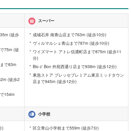
道
(
0
)
北越急行ほくほく線
(
0
)
スーパー
て銀河鉄道
(
29
)
青い森鉄道
(
7
)
5m (徒歩
成城石井 南青山店まで763m (徒歩10分)
弘南線
(
2
)
弘南鉄道大鰐線
(
2
)
ヴィルマルシェ青山まで787m (徒歩10分)
鉄道鳥海山ろく線
(
0
)
福島交通飯坂線
(
25
)
75m (徒
ワイズマート アトレ信濃町店まで875m (徒歩11
分)
長野線
(
15
)
上田電鉄別所線
(
4
)
まで83m
Bio c' Bon 外苑西通り店まで938m (徒歩12分)
イトレール
(
37
)
関東鉄道竜ケ崎線
(
3
)
東急ストア プレッセプレミアム東京ミッドタウン
m (徒歩2
鉄道大洗鹿島線
(
20
)
ひたちなか海浜鉄道湊線
(
1
)
店まで945m (徒歩12分)
7
)
千葉都市モノレール
(
126
)
154m
鉄道上毛線
(
16
)
秩父鉄道
(
31
)
線
(
75
)
つくばエクスプレス
(
243
)
小学校
366
)
京成押上線
(
106
)
分)
区立青山小学校まで559m (徒歩7分)