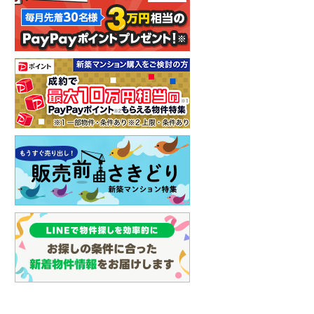
イン
(
3
)
しなの鉄道
(
7
)
津軽鉄道
(
0
)
三陸鉄道リアス線
(
0
)
仙台空港アクセス線
(
9
)
松本電鉄上高地線
(
2
)
関東鉄道常総線
(
8
)
銚子電気鉄道
(
0
)
上信電鉄上信線
(
22
)
埼玉新都市交通伊奈線
(
95
)
京成成田高速鉄道アクセス線
(
1
)
京成千葉線
(
179
)