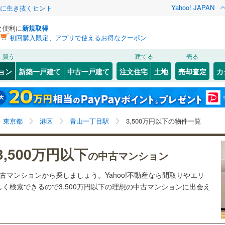
Yahoo! JAPAN
クに生き抜くヒント
と便利に
新規取得
初回購入限定、アプリで使えるお得なクーポン
検索条件を保存しました
買う
建てる
売る
62
)
札沼線
(
18
)
リノベーション
ョン
新築一戸建て
中古一戸建て
注文住宅
土地
売却査定
カ
この検索条件の新着物件通知は、
マイページ
から設定できます。
室蘭本線
(
4
)
ション・リフォーム
築古・築30年以上
（
4
）
岩手
宮城
秋田
山形
12
)
富良野線
(
4
)
7
)
(
21
)
(
13
)
(
6
)
(
6
)
(
1
)
(
0
)
青山一丁目駅、3,500万円
神奈川
埼玉
千葉
茨城
5
)
釧網本線
(
5
)
東京都
港区
青山一丁目駅
3,500万円以下の物件一覧
6
)
水郡線
(
48
)
クスあり
（
0
）
24時間ゴミ出し可
（
0
）
長野
富山
石川
福井
)
(
4
)
(
2
)
(
1
)
(
21
)
3,500万円以下
の中古マンション
6
)
上越線
(
94
)
検索条件を保存する
ルーム
（
0
）
エレベーター
（
0
）
閉じる
閉じる
お気に入りリストを見る
お気に入りリストを見る
閉じる
閉じる
岐阜
静岡
三重
中古マンションから探しましょう。Yahoo!不動産なら間取りやエリ
)
水戸線
(
5
)
きあり（近隣を含む）
オートロック
（
0
）
マイページ
く検索できるので3,500万円以下の理想の中古マンションに出会え
)
仙山線
(
193
)
兵庫
京都
滋賀
奈良
)
気仙沼線
(
0
)
)
(
4
)
(
6
)
(
14
)
(
6
)
(
0
)
(
1
)
約