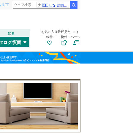
ヘルプ
冨田せな 結婚発表
検索
お気に入り
最近見た
マイ
知る
物件
物件
ページ
千歳線
(
27
)
タログ/質問
日高本線
(
1
)
福島
宗谷本線
(
5
)
(
0
)
(
1
)
(
1
)
栃木
群馬
山梨
東北本線
(
576
)
川越線
(
186
)
自転車置き場
（
0
）
吾妻線
(
52
)
バイク置き場
（
0
）
日光線
(
37
)
防犯カメラ
（
0
）
仙石線
(
160
)
和歌山
大船渡線
(
2
)
(
12
)
(
8
)
(
25
)