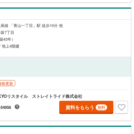
8
)
七尾線
(
0
)
ッチン
（
0
）
対面キッチン
（
0
）
高山本線（JR西日本）
(
2
)
座線 「青山一丁目」駅 徒歩10分 他
JR西日本）
(
41
)
湖西線
(
107
)
坂7丁目
機あり
（
0
）
浴室に窓あり
（
0
）
（築43年）
)
福知山線
(
247
)
/ 地上4階建
庭
12
)
播但線
(
86
)
ルコニー
（
0
）
専用庭
（
0
）
)
津山線
(
51
)
0
)
伯備線
(
78
)
価格更新
)
呉線
(
86
)
インクローゼット
KYOリスタイル ストレイトライド株式会社
山口線
(
3
)
資料をもらう
-54956
無料
6
)
美祢線
(
0
)
契約、入居関連など
因美線
(
5
)
能
（
1
）
草津線
(
15
)