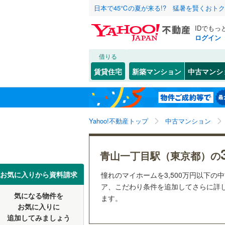
日本で45℃の夏が来る!? 猛暑を賢くおト
IDでもっ
ログイン
借りる
北海道
JR
北海道
函館本線
(
こだわり条件
リフォーム、
賃貸住宅
新築マンション
中古マンシ
石勝線
(
0
)
リノベー
東北
青森
（
0
）
根室本線
(
(
34
)
(
16
)
(
1
関東
東京
石北本線
(
Yahoo!不動産トップ
中古マンション
共用設備
常磐線
(
37
宅配ボッ
虎ノ門
信越・北陸
新潟
(
6
)
(
4
青山一丁目駅（東京都）の
(
1
)
高崎線
(
36
トランク
東海
愛知
お気に入りから資料請求
憧れのマイホームを3,500万円以下の
両毛線
(
49
駐車場空
ア、こだわり条件を追加してさらに詳し
烏山線
(
36
気になる物件を
（
2
）
ます。
近畿
大阪
お気に入りに
石巻線
(
11
(
21
)
(
1
)
(
4
追加してみましょう
管理・管理規