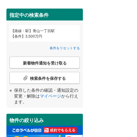
田沢湖線
(
28
)
指定中の検索条件
八戸線
(
3
)
磐越西線
(
34
)
路線・駅
青山一丁目駅
宮崎
鹿児島
沖縄
条件
3,500万円
2階以上
（
4
）
陸羽西線
(
0
)
条件をリセットする
左沢線
(
10
)
(
13
)
(
14
)
(
12
)
最上階
（
0
）
こ
津軽線
(
5
)
新着物件通知を受け取る
の
する
る
条件をリセットする
条件をリセットする
条件をリセットする
条件をリセットする
条件をリセットする
条件をリセットする
検
信越本線
(
102
)
索
検索条件を保存する
(
4
)
(
10
)
(
24
)
条
弥彦線
(
2
)
制震構造
（
0
）
件
保存した条件の確認・通知設定の
で
総武本線
(
347
)
低層マンション（4階建て以
変更・解除は
マイページ
から行え
通
ます。
下）
（
1
）
知
を
京葉線
(
192
)
(
58
)
(
27
)
(
8
)
受
物件の絞り込み
け
久留里線
(
2
)
取
小学校まで1km以内
（
0
）
る
山手線
(
485
)