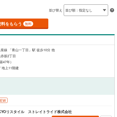
島根
岡山
広島
山口
釜石線
(
0
)
（
0
）
24時間有人管理
（
0
）
並び替え
)
花輪線
(
3
)
香川
愛媛
高知
保存した条件を見る
建ち方、日当たり
磐越東線
(
39
)
資料をもらう
無料
佐賀
長崎
熊本
大分
0
）
南向き（南東・南西含む）
陸羽東線
(
4
)
（
2
）
58
)
米坂線
(
0
)
7
)
(
15
)
(
18
)
(
13
)
(
16
)
(
15
)
(
11
)
戸なし
（
0
）
メゾネット
（
0
）
座線 「青山一丁目」駅 徒歩10分 他
)
五能線
(
0
)
この条件で検索する
この条件で検索する
この条件で検索する
この条件で検索する
この条件で検索する
この条件で検索する
市区町村以下を選択
市区町村を選択す
駅を選択する
赤坂2丁目
施工・品質・工法関連
19
)
白新線
(
52
)
（築47年）
勝どき
/ 地上11階建
)
(
8
)
(
11
)
(
4
)
(
2
)
(
10
)
越後線
(
83
)
（
0
）
免震構造
（
0
）
(
12
)
ライン（宇都宮～逗子）
湘南新宿ライン（前橋～小田原）
総戸数200以上）
タワー（20階建て以上）
（
0
）
(
868
)
7
)
内房線
(
90
)
)
(
33
)
(
54
)
(
57
)
(
41
)
(
35
)
(
32
)
NEW
)
鹿島線
(
1
)
KYOリスタイル ストレイトライド株式会社
駅が始発駅
（
0
）
海まで2km以内
（
0
）
)
東海道本線
(
648
)