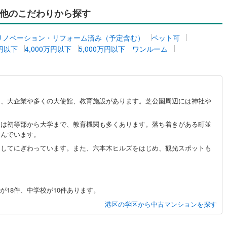
他のこだわりから探す
営地下鉄東山線
(
351
)
名古屋市営地下鉄名城線
(
393
)
リノベーション・リフォーム済み（予定含む）
ペット可
営地下鉄桜通線
(
214
)
名古屋市営地下鉄上飯田線
(
30
)
万円以下
4,000万円以下
5,000万円以下
ワンルーム
地下鉄烏丸線
(
219
)
京都市営地下鉄東西線
(
225
)
tro今里筋線
(
125
)
OsakaMetro御堂筋線
(
499
)
は、大企業や多くの大使館、教育施設があります。芝公園周辺には神社や
tro四つ橋線
(
215
)
OsakaMetro中央線
(
248
)
tro堺筋線
(
250
)
神戸市営地下鉄西神・山手線
(
277
)
には初等部から大学まで、教育機関も多くあります。落ち着きがある町並
並んでいます。
下鉄空港線
(
210
)
福岡市地下鉄箱崎線
(
47
)
としてにぎわっています。また、六本木ヒルズをはじめ、観光スポットも
37
)
函館市電
(
7
)
りび鉄道
(
0
)
わたらせ渓谷鐵道
(
1
)
18件、中学校が10件あります。
港区の学区から中古マンションを探す
行
(
24
)
会津鉄道
(
3
)
縦貫鉄道
(
0
)
しなの鉄道北しなの線
(
11
)