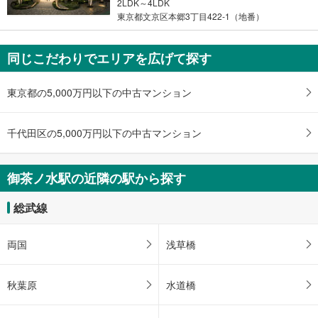
2LDK～4LDK
・
東京都文京区本郷3丁目422-1（地番）
条
件
を
同じこだわりでエリアを広げて探す
マ
イ
東京都の5,000万円以下の中古マンション
ペ
ー
ジ
千代田区の5,000万円以下の中古マンション
に
保
御茶ノ水駅の近隣の駅から探す
存
す
総武線
る
両国
浅草橋
秋葉原
水道橋