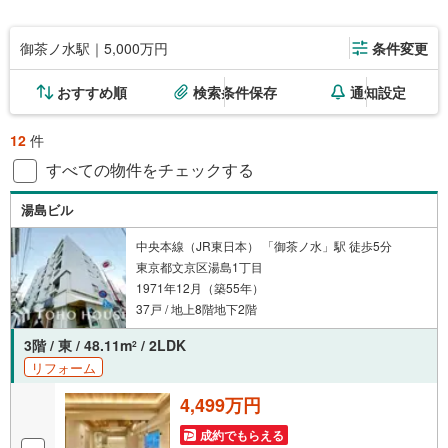
御茶ノ水駅｜5,000万円
条件変更
おすすめ順
検索条件保存
通知設定
12
件
すべての物件をチェックする
湯島ビル
中央本線（JR東日本） 「御茶ノ水」駅 徒歩5分
東京都文京区湯島1丁目
1971年12月（築55年）
37戸 / 地上8階地下2階
3階 / 東 / 48.11m
/ 2LDK
2
リフォーム
4,499万円
成約でもらえる