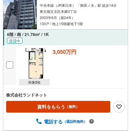
中央本線（JR東日本） 「御茶ノ水」駅 徒歩14分
東京都文京区本郷3丁目
2003年6月（築24年）
130戸 / 地上15階建地下1階
6階 / 南 / 21.76m
/ 1K
2
賃貸中
3,050万円
画像
2
枚
株式会社ランドネット
資料をもらう
（無料）
電話する
（通話料無料）