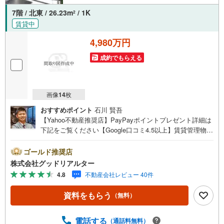
7階 / 北東 / 26.23m
/ 1K
2
賃貸中
4,980万円
成約でもらえる
画像
14
枚
おすすめポイント
石川 賢吾
【Yahoo不動産推奨店】PayPayポイントプレゼント詳細は
下記をご覧ください【Google口コミ4.5以上】賃貸管理物件
の入居率99％※2026年2月末時点お薦めのマンションのご紹
介です。投資用マンションを購入する際、最大のリスクは
ゴールド推奨店
空室リスクです。利回りがいくら高かろうとも、空室が続
株式会社グッドリアルター
いてしまえば、絵に描いた餅になってしまいます。弊社で
4.8
不動産会社レビュー 40件
ご紹介するマンションは、人気エリアのお薦め物件はもち
ろんのこと、エリアのニーズに合った人気のお部屋等、賃
資料をもらう
（無料）
貸営業経験スタッフの培ってきた知識と経験を基に物件を
選定して、お部屋をご紹介している為、空室リスクに対し
ての対策はお任せください。掲載されている物件は、弊社
電話する
（通話料無料）