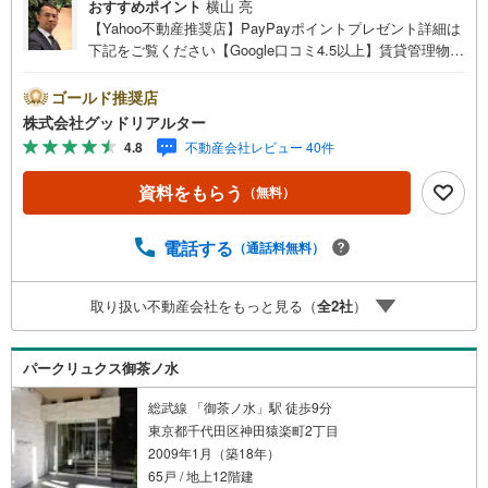
おすすめポイント
横山 亮
【Yahoo不動産推奨店】PayPayポイントプレゼント詳細は
下記をご覧ください【Google口コミ4.5以上】賃貸管理物件
の入居率99％※2026年6月末時点お薦めのマンションのご紹
介です。投資用マンションを購入する際、最大のリスクは
ゴールド推奨店
空室リスクです。利回りがいくら高かろうとも、空室が続
株式会社グッドリアルター
いてしまえば、絵に描いた餅になってしまいます。弊社で
4.8
不動産会社レビュー 40件
ご紹介するマンションは、人気エリアのお薦め物件はもち
ろんのこと、エリアのニーズに合った人気のお部屋等、賃
資料をもらう
（無料）
貸営業経験スタッフの培ってきた知識と経験を基に物件を
選定して、お部屋をご紹介している為、空室リスクに対し
ての対策はお任せください。掲載されている物件は、弊社
電話する
（通話料無料）
にてご紹介可能な物件のごく一部ですので、お気軽にお問
い合わせください。※記載賃料等の収入や利回りは、将来に
取り扱い不動産会社をもっと見る（
全
2
社
）
わたり、得られることを保証するものではありません。※賃
料等については、賃貸中のものについては現在の賃料等
で、空室または所有者居住中等のものについては、周辺の
パークリュクス御茶ノ水
賃料相場に基づき、満室時を想定して表示しています。
総武線 「御茶ノ水」駅 徒歩9分
東京都千代田区神田猿楽町2丁目
2009年1月（築18年）
65戸 / 地上12階建