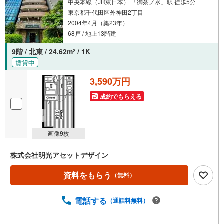
グなどご提案させて頂きます。■ご案内方法ご自宅へお迎
中央本線（JR東日本） 「御茶ノ水」駅 徒歩5分
え・最寄駅等でお待ち合わせ、弊社へのご来社など、ご相
東京都千代田区外神田2丁目
談くださいませ。■お車の無料提携駐車場がございます。
2004年4月（築23年）
68戸 / 地上13階建
9階 / 北東 / 24.62m
/ 1K
2
賃貸中
3,590万円
成約でもらえる
画像
9
枚
株式会社明光アセットデザイン
資料をもらう
（無料）
電話する
（通話料無料）