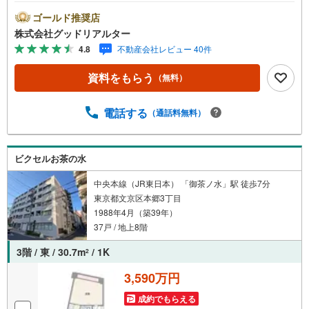
の入居率99％※2026年3月末時点お薦めのマンションのご紹
介です。投資用マンションを購入する際、最大のリスクは
ゴールド推奨店
空室リスクです。利回りがいくら高かろうとも、空室が続
株式会社グッドリアルター
いてしまえば、絵に描いた餅になってしまいます。弊社で
4.8
不動産会社レビュー 40件
ご紹介するマンションは、人気エリアのお薦め物件はもち
ろんのこと、エリアのニーズに合った人気のお部屋等、賃
資料をもらう
（無料）
貸営業経験スタッフの培ってきた知識と経験を基に物件を
選定して、お部屋をご紹介している為、空室リスクに対し
ての対策はお任せください。掲載されている物件は、弊社
電話する
（通話料無料）
にてご紹介可能な物件のごく一部ですので、お気軽にお問
い合わせください。※記載賃料等の収入や利回りは、将来に
わたり、得られることを保証するものではありません。※賃
ビクセルお茶の水
料等については、賃貸中のものについては現在の賃料等
で、空室または所有者居住中等のものについては、周辺の
中央本線（JR東日本） 「御茶ノ水」駅 徒歩7分
賃料相場に基づき、満室時を想定して表示しています。
東京都文京区本郷3丁目
1988年4月（築39年）
37戸 / 地上8階
3階 / 東 / 30.7m
/ 1K
2
3,590万円
成約でもらえる