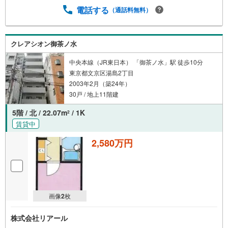
電話する
（通話料無料）
クレアシオン御茶ノ水
中央本線（JR東日本） 「御茶ノ水」駅 徒歩10分
東京都文京区湯島2丁目
2003年2月（築24年）
30戸 / 地上11階建
5階 / 北 / 22.07m
/ 1K
2
賃貸中
2,580万円
画像
2
枚
株式会社リアール