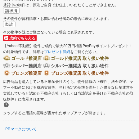
賃貸中の物件は、原則ご自身でお住まいいただくことができません。
請求済
その物件が資料請求・お問い合わせ済みの場合に表示されます。
既読
その物件を既にご覧になっている場合に表示されます。
成約でもらえる
【Yahoo!不動産】物件ご成約で最大20万円相当PayPayポイントプレゼント！
の対象物件です。詳細は
プレゼント詳細
をご覧ください。
ゴールド推奨店
ゴールド推奨店 取り扱い物件
シルバー推奨店
シルバー推奨店 取り扱い物件
ブロンズ推奨店
ブロンズ推奨店 取り扱い物件
広告商品を購入している不動産会社のうち、物件情報の正確性、法令遵守、ヤ
フー不動産における成約実績等、当社所定の基準を満たした優良な店舗運営を
実践していると認めた不動産会社（もしくは当該認定を受けた不動産会社の取
扱物件）に表示されます。
タップすると用語の意味が書かれたポップアップが開きます。
PRマークについて