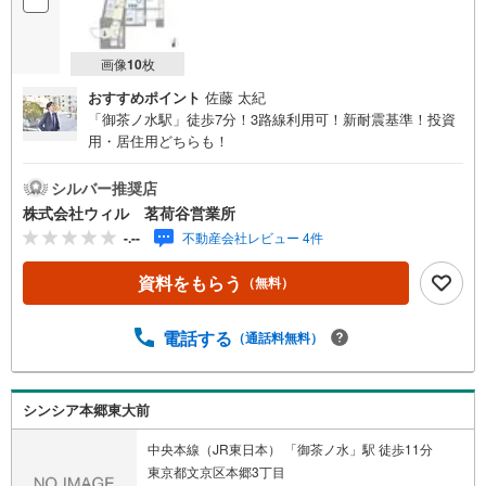
画像
10
枚
おすすめポイント
佐藤 太紀
「御茶ノ水駅」徒歩7分！3路線利用可！新耐震基準！投資
用・居住用どちらも！
シルバー推奨店
株式会社ウィル 茗荷谷営業所
-.--
不動産会社レビュー 4件
資料をもらう
（無料）
電話する
（通話料無料）
シンシア本郷東大前
中央本線（JR東日本） 「御茶ノ水」駅 徒歩11分
東京都文京区本郷3丁目