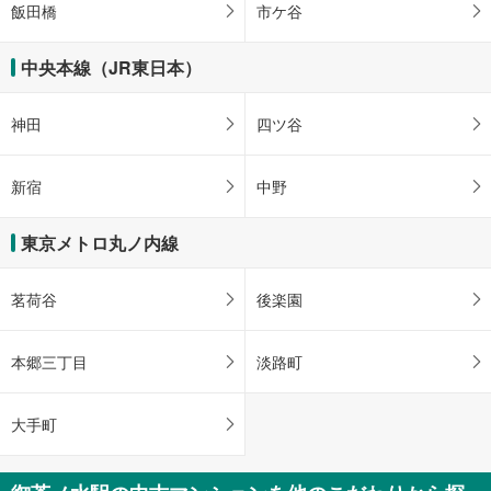
飯田橋
市ケ谷
中央本線（JR東日本）
神田
四ツ谷
新宿
中野
東京メトロ丸ノ内線
茗荷谷
後楽園
本郷三丁目
淡路町
大手町