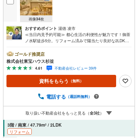
画像
34
枚
おすすめポイント
湯徳 凌市
≪当日内見予約可能≫ 都心生活の利便性が魅力です！御茶
ノ水駅徒歩5分。リフォーム済みで陽当たり良好な2LDKで
快適な新生活を！・ 未来を予測し人生設計から始まる「未
来カレンダー」のご提案。・ 未来に起こるであろうご自宅
ゴールド推奨店
リフォームをオンライン上でご提案「ミラカレクラ
株式会社東宝ハウス杉並
ブ」。・ 不動産売却時、ご自宅を綺麗にかつ瀟洒にさせる
4.61
不動産会社レビュー 39件
CG加工ホームステイジングサービス。・ 購入者様へ、税
理士による確定申告の無料セミナーをご招待いたします。
資料をもらう
（無料）
◆ご予約に際して◆日時のご希望をお伝えください。（も
ちろん当日でも対応可能です）事前に鍵等の手配や内覧
（居住中物件）の手配が必要な場合がございますのでご容
電話する
（通話料無料）
赦ください。事前にご連絡をいただけると、スムーズなご
案内が可能となりますのでお手数ですがご一報ください。
取り扱い不動産会社をもっと見る（
全
3
社
）
◆物件のご案内は◆弊社へのご来社、お客様宅へのお迎
え・最寄駅での待ち合わせ、物件周辺のコンビニ等でお待
3階 / 南東 / 47.79m
/ 2LDK
2
ち合わせなど、ご希望をお伝えください。ご希望条件をお
リフォーム
伝え頂けましたら、ご見学希望物件以外の資料も用意して