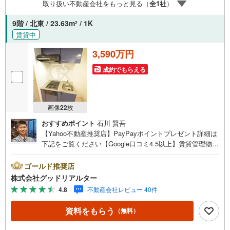
取り扱い不動産会社をもっと見る（
全
1
社
）
9階 / 北東 / 23.63m
/ 1K
2
賃貸中
3,590万円
成約でもらえる
画像
22
枚
おすすめポイント
石川 賢吾
【Yahoo不動産推奨店】PayPayポイントプレゼント詳細は
下記をご覧ください【Google口コミ4.5以上】賃貸管理物件
の入居率99％※2026年6月末時点お薦めのマンションのご紹
介です。投資用マンションを購入する際、最大のリスクは
ゴールド推奨店
空室リスクです。利回りがいくら高かろうとも、空室が続
株式会社グッドリアルター
いてしまえば、絵に描いた餅になってしまいます。弊社で
4.8
不動産会社レビュー 40件
ご紹介するマンションは、人気エリアのお薦め物件はもち
ろんのこと、エリアのニーズに合った人気のお部屋等、賃
資料をもらう
（無料）
貸営業経験スタッフの培ってきた知識と経験を基に物件を
選定して、お部屋をご紹介している為、空室リスクに対し