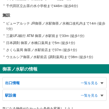
千代田区立お茶の水小学校まで446m (徒歩6分)
施設
ビューアルッテ JR御茶ノ水駅御茶ノ水橋口改札内まで14m (徒歩
1分)
三菱UFJ銀行 ATM 御茶ノ水駅前まで33m (徒歩1分)
日本調剤 御茶ノ水橋口薬局まで5m (徒歩1分)
さくら薬局 御茶ノ水駅前店まで37m (徒歩1分)
ウエルシア御茶ノ水駅前店 (調剤薬局)まで38m (徒歩1分)
御茶ノ水駅の情報
出口情報
一覧を見る
お茶の水橋口（ＪＲ）
駅設備
一覧を見る
東京メトロ丸ノ内線、バスのりば（東大病院方面）、順天堂医院、三楽病院、
杏雲堂病院、東京科学大学、日本大学病院、明治大学、お茶の水スクエアＡ
バリアフリー状況
館、駿台予備校本部校舎、日本サッカーミュージアム、東京都水道歴史館、神
気になる物件がなかったら
条件を変更しよう！