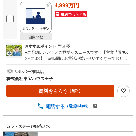
参ります。もちろん他の物件も併せてご案内させていただ
4,999万円
きます。
成約でもらえる
画像
35
枚
おすすめポイント
早瀬 塁
■ご予約いただくとご見学がスムーズです！【営業時間/9:0
0～21:00】上記時間はお電話が繋がりやすくなっておりま
す。人気物件には特に問い合わせが集中するため、お早め
にお電話ください！下記のお申込み方法も可能です！ご見
シルバー推奨店
学希望のお客様:右上の「室内・現地を見学する」をクリッ
株式会社東宝ハウス王子
クして下さい。資料請求希望のお客様:右上の「資料をもら
う」をクリックして下さい。【東宝ハウス王子のポイン
資料をもらう
（無料）
ト】（1）不動産のご提案から資金計画・ライフシミュレー
ションのご相談・無理のないライフプラン、提携による低
電話する
（通話料無料）
金利住宅ローンのご提案、購入前に知る「購入後の家族の
生活」を「未来カレンダー」で見える化します。（2）ご購
入後から始まる「専属FPによるファイナンシャルライフサ
ポート」・漠然としたキャッシュフローのグラフ化、効果
ガラ・ステージ御茶ノ水
的な生命保険の見直し、繰り上げ返済の効果的なタイミン