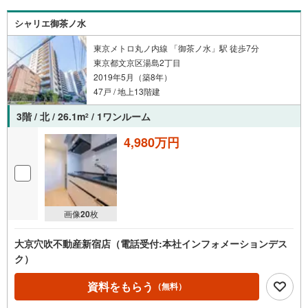
シャリエ御茶ノ水
東京メトロ丸ノ内線 「御茶ノ水」駅 徒歩7分
東京都文京区湯島2丁目
2019年5月（築8年）
47戸 / 地上13階建
3階 / 北 / 26.1m
/ 1ワンルーム
2
4,980万円
画像
20
枚
大京穴吹不動産新宿店（電話受付:本社インフォメーションデス
ク）
資料をもらう
（無料）