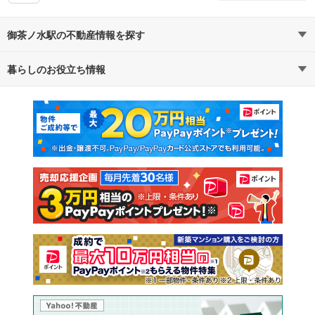
御茶ノ水駅の不動産情報を探す
暮らしのお役立ち情報
不動産・住宅
賃貸住宅
マンションカタログ
教えて！住まいの先生
新築マンション
中古マンション
新築一戸建て
中古一戸建て
注文住宅
土地
売却査定