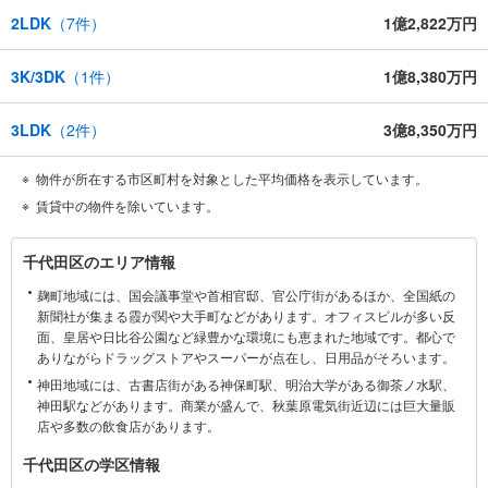
2LDK
（
7
件）
1億2,822万円
3K/3DK
（
1
件）
1億8,380万円
3LDK
（
2
件）
3億8,350万円
物件が所在する市区町村を対象とした平均価格を表示しています。
賃貸中の物件を除いています。
千
千代田区のエリア情報
代
麹町地域には、国会議事堂や首相官邸、官公庁街があるほか、全国紙の
田
新聞社が集まる霞が関や大手町などがあります。オフィスビルが多い反
区
面、皇居や日比谷公園など緑豊かな環境にも恵まれた地域です。都心で
に
ありながらドラッグストアやスーパーが点在し、日用品がそろいます。
関
神田地域には、古書店街がある神保町駅、明治大学がある御茶ノ水駅、
す
神田駅などがあります。商業が盛んで、秋葉原電気街近辺には巨大量販
る
店や多数の飲食店があります。
情
千代田区の学区情報
報