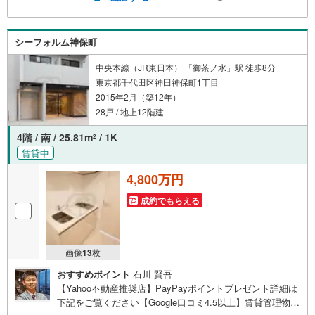
にてご紹介可能な物件のごく一部ですので、お気軽にお問
い合わせください。※記載賃料等の収入や利回りは、将来に
わたり、得られることを保証するものではありません。※賃
シーフォルム神保町
料等については、賃貸中のものについては現在の賃料等
で、空室または所有者居住中等のものについては、周辺の
中央本線（JR東日本） 「御茶ノ水」駅 徒歩8分
賃料相場に基づき、満室時を想定して表示しています。
東京都千代田区神田神保町1丁目
2015年2月（築12年）
28戸 / 地上12階建
4階 / 南 / 25.81m
/ 1K
2
賃貸中
4,800万円
成約でもらえる
画像
13
枚
おすすめポイント
石川 賢吾
【Yahoo不動産推奨店】PayPayポイントプレゼント詳細は
下記をご覧ください【Google口コミ4.5以上】賃貸管理物件