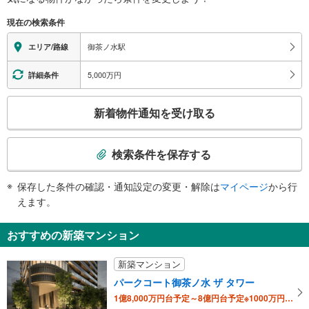
※段差なしでの移動経路
保町交差点（書店街）
（○：有り △：要駅員設備 ×：無し）
聖橋口（ＪＲ）
現在の検索条件
【ＪＲ東日本】：○
東京メトロ千代田線、タクシーのりば、井上眼科病院、ニコライ堂、中央大学
【東京メトロ】：○
御茶ノ水駅
エリア/路線
駿河台記念館、神田郵便局、神田明神、湯島天神、東京ガーデンパレス、御茶
エレベータ
ノ水ソラシティ、ワテラス、ＪＲ神田万世橋ビル、マーチエキュート神田万世
【ＪＲ】
5,000万円
詳細条件
橋、小川町交差点
・各ホーム⇔御茶ノ水橋口改札
１出口
【東京メトロ】
こ
東京科学大学病院、バスのりば、湯島聖堂、東京ガーデンパレス、順天堂医
新着物件通知を受け取る
・東京医科歯科大学方面改札⇔１番出口
の
院、神田明神、おりがみ会館、湯島総合センター、湯島図書館、シルバー人材
・ＪＲ御茶ノ水駅方面改札⇔２番出口
検
センター、日本サッカーミュージアム、昌平小学校、東京都水道歴史館、外堀
エスカレータ
通り、本郷通り、蔵前橋通り、湯島１−３丁目、本郷２・３丁目、外神田２・
索
検索条件を保存する
【ＪＲ】
３丁目
条
・各ホーム⇔御茶ノ水橋口改札
２出口
件
トイレ
保存した条件の確認・通知設定の変更・解除は
マイページ
から行
バスのりば、タクシーのりば、ＪＲ御茶ノ水駅、千代田線新御茶ノ水駅、御茶
で
えます。
【東京メトロ】
ノ水ソラシティ、ワテラス、ニコライ堂、三楽病院、東京都医師会館、明治大
通
《多機能トイレ》
学、杏雲堂病院、日本大学病院、日本大学理工学部、中央大学駿河台記念館、
知
・１番線ホーム上
三井住友海上駿河台新館、三井住友海上駿河台ビル、お茶の水ホテルジュラ
おすすめの新築マンション
を
その他
ク、お茶の水小学校
受
【ＪＲ】
新築マンション
け
・点字運賃表
パークコート御茶ノ水 ザ タワー
取
・ＡＥＤ
1億8,000万円台予定～8億円台予定※1000万円単位
る