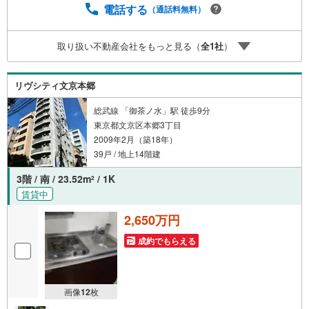
ての対策はお任せください。掲載されている物件は、弊社
電話する
（通話料無料）
にてご紹介可能な物件のごく一部ですので、お気軽にお問
い合わせください。※記載賃料等の収入や利回りは、将来に
取り扱い不動産会社をもっと見る（
全
1
社
）
わたり、得られることを保証するものではありません。※賃
料等については、賃貸中のものについては現在の賃料等
で、空室または所有者居住中等のものについては、周辺の
リヴシティ文京本郷
賃料相場に基づき、満室時を想定して表示しています。
総武線 「御茶ノ水」駅 徒歩9分
東京都文京区本郷3丁目
2009年2月（築18年）
39戸 / 地上14階建
3階 / 南 / 23.52m
/ 1K
2
賃貸中
2,650万円
成約でもらえる
画像
12
枚