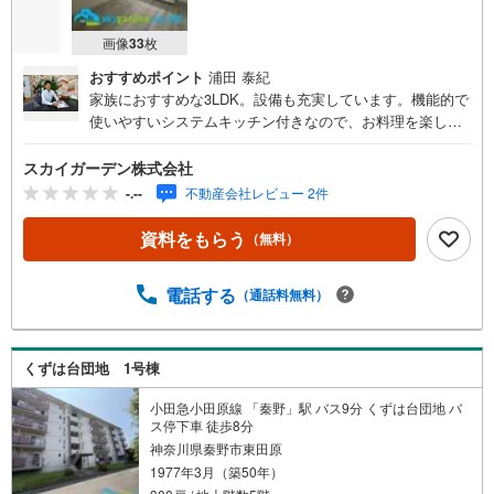
画像
33
枚
おすすめポイント
浦田 泰紀
家族におすすめな3LDK。設備も充実しています。機能的で
使いやすいシステムキッチン付きなので、お料理を楽しめ
ます。81.31以上ある広いお部屋ですので、ぜひご検討くだ
さい。全居室収納設備が充実してると部屋が綺麗に保てる
スカイガーデン株式会社
のでお薦めです。不動産のことで確認したいことがあるな
-.--
不動産会社レビュー 2件
ら、メール又はお電話にてご連絡ください。当社は豊富な
経験と知識を持っているので、丁寧にお答えします。この
資料をもらう
（無料）
度は、数ある不動産会社の中からスカイガーデン株式会社
の物件情報をご覧になって頂き誠に有難う御座います。ス
電話する
（通話料無料）
カイガーデンには経験豊富なスタッフが揃っています!! ま
た、自社施工によるリノベーション、リフォーム工事、住
宅ローンや保険、不動産に関する税金法律その他各種手続
きのことなど何でもお気軽にご相談ください。 お客様にい
くずは台団地 1号棟
かに喜んでいただけるかを心がけています。 ●営業時間 午
前9時00分～午後7時00分 （定休日:毎週火曜日、毎週水曜
小田急小田原線 「秦野」駅 バス9分 くずは台団地 バ
ス停下車 徒歩8分
日） 営業時間内はお電話でのお問い合わせがスムーズにご
神奈川県秦野市東田原
案内できます。 お気軽にお電話ください。スタッフ一同、
1977年3月（築50年）
心よりお待ちしておりますので宜しくお願い致します。