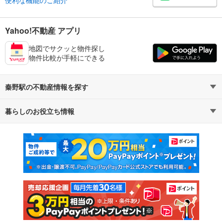
便利な機能のご紹介
Yahoo!不動産 アプリ
地図でサクッと物件探し
物件比較が手軽にできる
秦野駅の不動産情報を探す
暮らしのお役立ち情報
不動産・住宅
賃貸住宅
マンションカタログ
教えて！住まいの先生
新築マンション
中古マンション
新築一戸建て
中古一戸建て
注文住宅
土地
売却査定