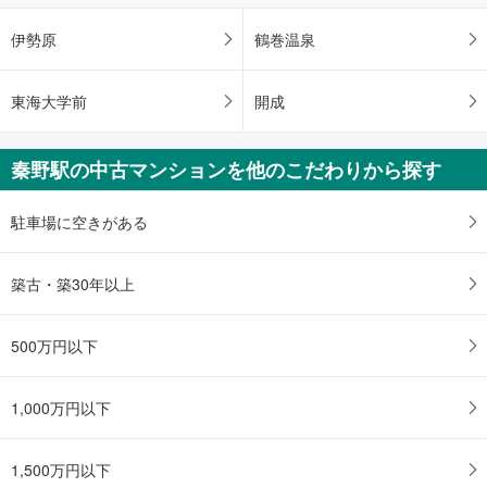
ペ
伊勢原
鶴巻温泉
ー
ジ
に
東海大学前
開成
保
存
秦野駅の中古マンションを他のこだわりから探す
す
る
駐車場に空きがある
築古・築30年以上
500万円以下
1,000万円以下
1,500万円以下