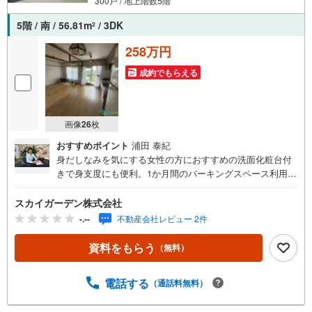
300戸 / 地上階数5階
5階 / 南 / 56.81m
/ 3DK
2
258万円
成約でもらえる
画像
26
枚
おすすめポイント
浦田 泰紀
身だしなみを気にする女性の方におすすめの洗面化粧台付
きで身支度にも便利。1か月間のパーキングスペース利用価
格は4000円です。専有面積56.81平米なので、家族向けで
す。気になる素敵な3DKの物件となっており、内覧も大歓
スカイガーデン株式会社
迎です。スーパーが近いので、買い物に時間をかけずに済
-.--
不動産会社レビュー 2件
みますよ。靴好きの方には嬉しい、シューズボックス付き
玄関です。魅力溢れる日本ならではの押入には沢山の物を
資料をもらう
（無料）
収納することができます。
電話する
（通話料無料）