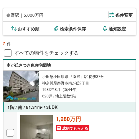
秦野駅｜5,000万円
条件変更
おすすめ順
検索条件保存
通知設定
2
件
すべての物件をチェックする
南が丘さつき東住宅団地
小田急小田原線 「秦野」駅 徒歩27分
神奈川県秦野市南が丘2丁目
1983年8月（築44年）
620戸 / 地上階数5階
1階 / 南 / 81.31m
/ 3LDK
2
1,280万円
成約でもらえる