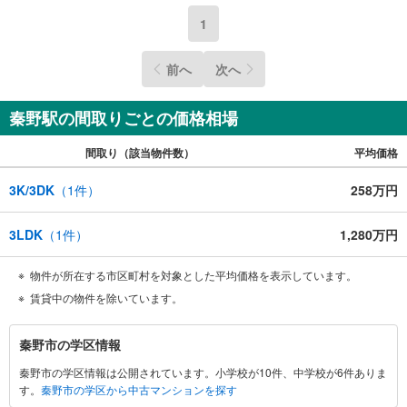
1
前へ
次へ
秦野駅の間取りごとの価格相場
間取り（該当物件数）
平均価格
3K/3DK
（
1
件）
258万円
3LDK
（
1
件）
1,280万円
物件が所在する市区町村を対象とした平均価格を表示しています。
賃貸中の物件を除いています。
秦
秦野市の学区情報
野
秦野市の学区情報は公開されています。小学校が10件、中学校が6件ありま
市
す。
秦野市の学区から中古マンションを探す
に