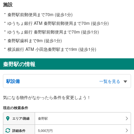
施設
秦野駅前郵便局まで70m (徒歩1分)
ゆうちょ銀行 ATM 秦野駅前郵便局まで70m (徒歩1分)
ゆうちょ銀行 秦野駅前郵便局まで70m (徒歩1分)
秦野駅歯科まで9m (徒歩1分)
横浜銀行 ATM 小田急秦野駅まで19m (徒歩1分)
秦野駅の情報
駅設備
一覧を見る
バリアフリー状況
気になる物件がなかったら
条件を変更しよう！
※段差なしでの移動経路
（○：有り △：要駅員設備 ×：無し）
現在の検索条件
地上⇔改札⇔ホーム：○
エレベータ
秦野駅
エリア/路線
・各ホーム⇔改札
・改札（３Ｆ）⇔北口２Ｆ⇔１Ｆ
5,000万円
詳細条件