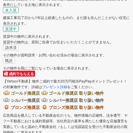
条件にしている土地に表示されます。
未入居
建築工事完了日から1年以上経過したものの、まだ誰も住んだことがない住宅に
表示されます。
賃貸中
賃貸中の物件に表示されます。
賃貸中の物件は、原則ご自身でお住まいいただくことができません。
請求済
その物件が資料請求・お問い合わせ済みの場合に表示されます。
既読
その物件を既にご覧になっている場合に表示されます。
成約でもらえる
【Yahoo!不動産】物件ご成約で最大20万円相当PayPayポイントプレゼント！
の対象物件です。詳細は
プレゼント詳細
をご覧ください。
ゴールド推奨店
ゴールド推奨店 取り扱い物件
シルバー推奨店
シルバー推奨店 取り扱い物件
ブロンズ推奨店
ブロンズ推奨店 取り扱い物件
広告商品を購入している不動産会社のうち、物件情報の正確性、法令遵守、ヤ
フー不動産における成約実績等、当社所定の基準を満たした優良な店舗運営を
実践していると認めた不動産会社（もしくは当該認定を受けた不動産会社の取
扱物件）に表示されます。