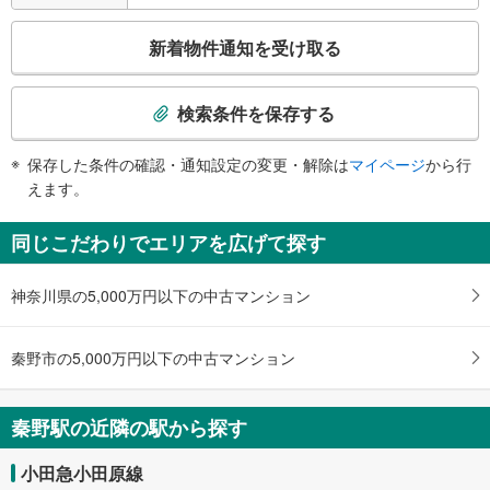
・南口
エスカレータ
こ
新着物件通知を受け取る
・各ホーム⇔改札
の
・北口
検
・南口
索
検索条件を保存する
トイレ
条
《多機能トイレ》
件
保存した条件の確認・通知設定の変更・解除は
マイページ
から行
・改札内
で
えます。
スロープ
通
・北口２Ｆ
知
同じこだわりでエリアを広げて探す
その他
を
・ＡＥＤ
受
神奈川県の5,000万円以下の中古マンション
け
取
る
秦野市の5,000万円以下の中古マンション
・
条
件
秦野駅の近隣の駅から探す
を
マ
小田急小田原線
イ