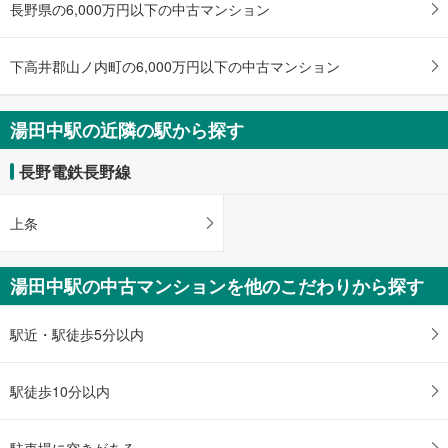
長野県の6,000万円以下の中古マンション
け
取
る
下高井郡山ノ内町の6,000万円以下の中古マンション
・
条
件
湯田中駅の近隣の駅から探す
を
マ
長野電鉄長野線
イ
ペ
上条
ー
ジ
に
湯田中駅の中古マンションを他のこだわりから探す
保
存
駅近・駅徒歩5分以内
す
る
駅徒歩10分以内
駐車場に空きがある