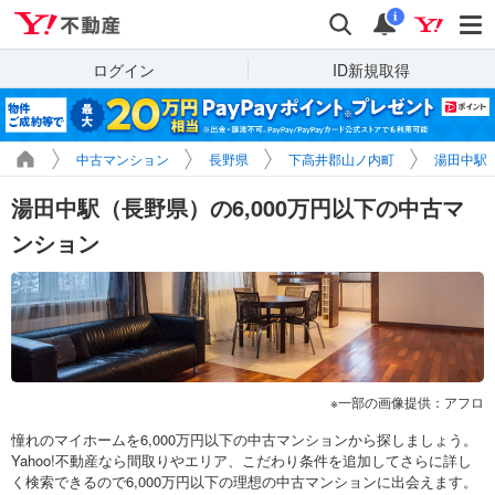
Yahoo!不動産
検索
通知
i
ログイン
ID新規取得
中古マンション
長野県
下高井郡山ノ内町
湯田中駅
湯田中駅（長野県）の6,000万円以下の中古マ
ンション
一部の画像提供：アフロ
憧れのマイホームを6,000万円以下の中古マンションから探しましょう。
Yahoo!不動産なら間取りやエリア、こだわり条件を追加してさらに詳し
く検索できるので6,000万円以下の理想の中古マンションに出会えます。