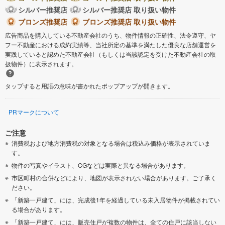
シルバー推奨店
シルバー推奨店 取り扱い物件
ブロンズ推奨店
ブロンズ推奨店 取り扱い物件
広告商品を購入している不動産会社のうち、物件情報の正確性、法令遵守、ヤ
フー不動産における成約実績等、当社所定の基準を満たした優良な店舗運営を
実践していると認めた不動産会社（もしくは当該認定を受けた不動産会社の取
扱物件）に表示されます。
タップすると用語の意味が書かれたポップアップが開きます。
PRマークについて
ご注意
消費税および地方消費税の対象となる場合は税込み価格が表示されていま
す。
物件の写真やイラスト、CGなどは実際と異なる場合があります。
市区町村の合併などにより、地図が表示されない場合があります。ご了承く
ださい。
「新築一戸建て」には、完成後1年を経過している未入居物件が掲載されてい
る場合があります。
「新築一戸建て」には、販売住戸が複数の物件は、全ての住戸に該当しない