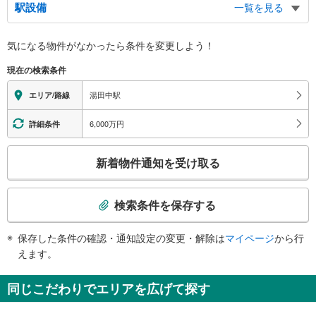
駅設備
一覧を見る
バリアフリー状況
気になる物件がなかったら
条件を変更しよう！
※段差なしでの移動経路
（○：有り △：要駅員設備 ×：無し）
現在の検索条件
地上⇔改札：×
改札⇔ホーム：○
湯田中駅
エリア/路線
（※一部の経路：×）
その他
6,000万円
詳細条件
・ＡＥＤ
こ
新着物件通知を受け取る
の
検
索
検索条件を保存する
条
件
保存した条件の確認・通知設定の変更・解除は
マイページ
から行
で
えます。
通
知
同じこだわりでエリアを広げて探す
を
受