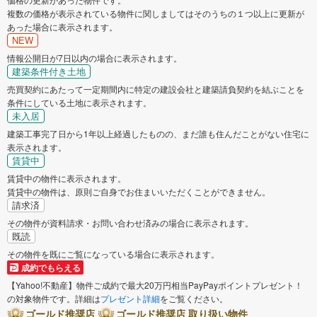
複数の価格が表示されている物件に関しましてはそのうちの１つ以上に更新が
あった場合に表示されます。
NEW
情報公開日が7日以内の場合に表示されます。
建築条件付き土地
売買契約にあたって一定期間内に特定の建設会社と建築請負契約を結ぶことを
条件にしている土地に表示されます。
未入居
建築工事完了日から1年以上経過したものの、まだ誰も住んだことがない住宅に
表示されます。
賃貸中
賃貸中の物件に表示されます。
賃貸中の物件は、原則ご自身でお住まいいただくことができません。
請求済
その物件が資料請求・お問い合わせ済みの場合に表示されます。
既読
その物件を既にご覧になっている場合に表示されます。
成約でもらえる
【Yahoo!不動産】物件ご成約で最大20万円相当PayPayポイントプレゼント！
の対象物件です。詳細は
プレゼント詳細
をご覧ください。
ゴールド推奨店
ゴールド推奨店 取り扱い物件