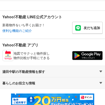
Yahoo!不動産 LINE公式アカウント
新着物件をいち早くお届け！
友だち追加
便利な機能のご紹介
Yahoo!不動産 アプリ
地図でサクッと物件探し
物件比較が手軽にできる
湯田中駅の不動産情報を探す
暮らしのお役立ち情報
不動産・住宅
賃貸住宅
マンションカタログ
教えて！住まいの先生
新築マンション
中古マンション