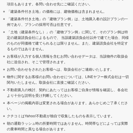
項目もあります。各問い合わせ先にご確認ください。
「建築条件付き土地」の価格には、建物価格は含まれません。
「建築条件付き土地」の「建物プラン例」は、土地購入者の設計プランの一
例であり、プランの採用可否は任意です。
「土地（建築条件なし）」の「建物プラン例」に関して、そのプラン例は特
定の建築請負会社によるもので、 当該建築請負会社以外で建てた場合、同様
のものが同価格で建てられるとは限りません。また、建築請負会社を特定す
るものではありません。
お客様が入力する個人情報を含むお問い合わせデータは、当該物件の取扱会
社に送信され、そこで管理されます。
お問い合わせをされたお客様へは、取扱会社がご連絡いたします。
物件に関するお客様のお問い合わせについては、LINEヤフー株式会社は一切
関与いたしません。取扱会社に直接ご確認ください。
不動産購入の検討、契約にあたってはお客様ご自身が情報を確認し、各会社
より十分な説明を受け判断してください。
本ページの掲載内容は変更される場合があります。あらかじめご了承くださ
い。
クチコミはYahoo!不動産が独自で収集したものを表示しています。
朝の通勤ラッシュ時の所要時間ではありません。時間帯などによっては実際
の乗車時間と異なる場合があります。