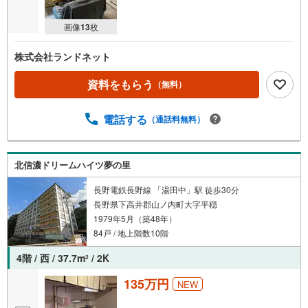
画像
13
枚
株式会社ランドネット
資料をもらう
（無料）
電話する
（通話料無料）
北信濃ドリームハイツ夢の里
長野電鉄長野線 「湯田中」駅 徒歩30分
長野県下高井郡山ノ内町大字平穏
1979年5月（築48年）
84戸 / 地上階数10階
4階 / 西 / 37.7m
/ 2K
2
135万円
NEW