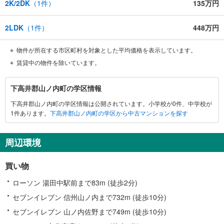
2K/2DK
（
1
件）
135万円
2LDK
（
1
件）
448万円
物件が所在する市区町村を対象とした平均価格を表示しています。
賃貸中の物件を除いています。
下
下高井郡山ノ内町の学区情報
高
下高井郡山ノ内町の学区情報は公開されています。小学校が0件、中学校が
井
1件あります。
下高井郡山ノ内町の学区から中古マンションを探す
郡
山
ノ
周辺環境
内
町
買い物
に
関
ローソン 湯田中駅前まで83m (徒歩2分)
す
セブンイレブン 信州山ノ内まで732m (徒歩10分)
る
セブンイレブン 山ノ内佐野まで749m (徒歩10分)
情