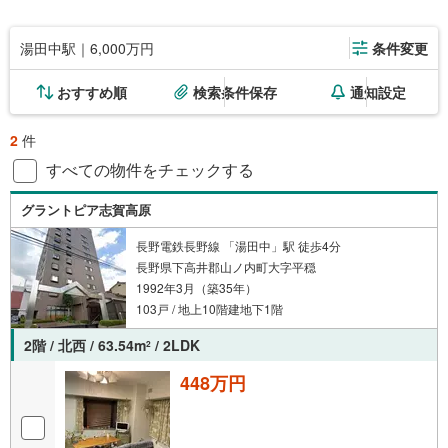
湯田中駅｜6,000万円
条件変更
おすすめ順
検索条件保存
通知設定
2
件
すべての物件をチェックする
グラントピア志賀高原
長野電鉄長野線 「湯田中」駅 徒歩4分
長野県下高井郡山ノ内町大字平穏
1992年3月（築35年）
103戸 / 地上10階建地下1階
2階 / 北西 / 63.54m
/ 2LDK
2
448万円