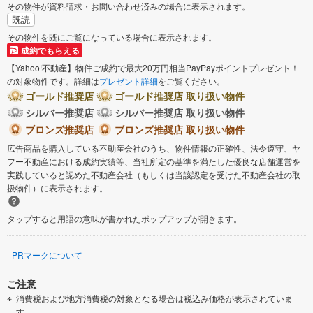
その物件が資料請求・お問い合わせ済みの場合に表示されます。
既読
その物件を既にご覧になっている場合に表示されます。
成約でもらえる
【Yahoo!不動産】物件ご成約で最大20万円相当PayPayポイントプレゼント！
の対象物件です。詳細は
プレゼント詳細
をご覧ください。
ゴールド推奨店
ゴールド推奨店 取り扱い物件
シルバー推奨店
シルバー推奨店 取り扱い物件
ブロンズ推奨店
ブロンズ推奨店 取り扱い物件
広告商品を購入している不動産会社のうち、物件情報の正確性、法令遵守、ヤ
フー不動産における成約実績等、当社所定の基準を満たした優良な店舗運営を
実践していると認めた不動産会社（もしくは当該認定を受けた不動産会社の取
扱物件）に表示されます。
タップすると用語の意味が書かれたポップアップが開きます。
PRマークについて
ご注意
消費税および地方消費税の対象となる場合は税込み価格が表示されていま
す。