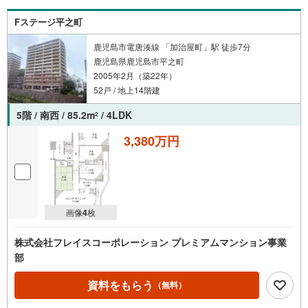
Fステージ平之町
鹿児島市電唐湊線 「加治屋町」駅 徒歩7分
鹿児島県鹿児島市平之町
2005年2月（築22年）
52戸 / 地上14階建
5階 / 南西 / 85.2m
/ 4LDK
2
3,380万円
画像
4
枚
株式会社フレイスコーポレーション プレミアムマンション事業
部
資料をもらう
（無料）