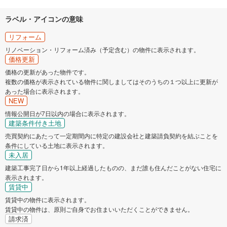
ラベル・アイコンの意味
リフォーム
リノベーション・リフォーム済み（予定含む）の物件に表示されます。
価格更新
価格の更新があった物件です。
複数の価格が表示されている物件に関しましてはそのうちの１つ以上に更新が
あった場合に表示されます。
NEW
情報公開日が7日以内の場合に表示されます。
建築条件付き土地
売買契約にあたって一定期間内に特定の建設会社と建築請負契約を結ぶことを
条件にしている土地に表示されます。
未入居
建築工事完了日から1年以上経過したものの、まだ誰も住んだことがない住宅に
表示されます。
賃貸中
賃貸中の物件に表示されます。
賃貸中の物件は、原則ご自身でお住まいいただくことができません。
請求済