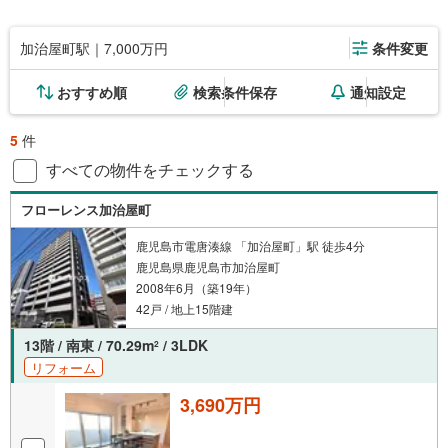
加治屋町駅｜7,000万円
条件変更
おすすめ順
検索条件保存
通知設定
5
件
すべての物件をチェックする
フローレンス加治屋町
鹿児島市電唐湊線 「加治屋町」駅 徒歩4分
鹿児島県鹿児島市加治屋町
2008年6月（築19年）
42戸 / 地上15階建
13階 / 南東 / 70.29m
/ 3LDK
2
リフォーム
3,690万円