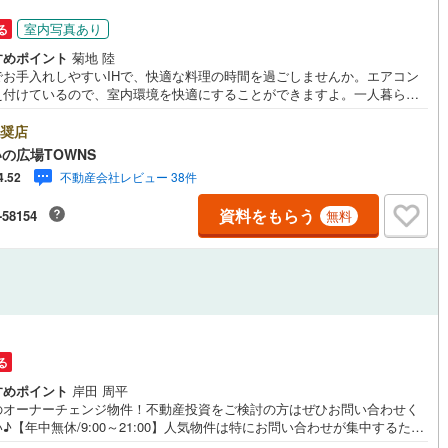
2
)
七尾線
(
0
)
室内写真あり
る
ッチン
（
0
）
対面キッチン
（
0
）
すめポイント
菊地 陸
高山本線（JR西日本）
(
0
)
でお手入れしやすいIHで、快適な料理の時間を過ごしませんか。エアコン
え付けているので、室内環境を快適にすることができますよ。一人暮らし
JR西日本）
(
0
)
湖西線
(
17
)
すすめのワンルームのご紹介です。こちらの物件にはバルコニーが付いて
機あり
（
0
）
浴室に窓あり
（
0
）
す。女性の一人暮らしでも安心のTVインターホン付きです。専有面積14.1
奨店
福知山線
(
9
)
米もありますので、ご検討ください。中古マンションなら、物件の購入もス
の広場TOWNS
ズです。
庭
0
)
播但線
(
7
)
不動産会社レビュー 38件
4.52
ルコニー
（
0
）
専用庭
（
0
）
津山線
(
8
)
資料をもらう
-58154
無料
)
伯備線
(
8
)
呉線
(
3
)
インクローゼット
山口線
(
1
)
0
)
美祢線
(
0
)
る
契約、入居関連など
すめポイント
岸田 周平
因美線
(
0
)
のオーナーチェンジ物件！不動産投資をご検討の方はぜひお問い合わせく
能
（
0
）
♪【年中無休/9:00～21:00】人気物件は特にお問い合わせが集中するた
草津線
(
0
)
お早めにお電話下さい。「室内・現地を見学する」ボタンよりご予約頂く