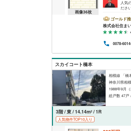
人気
ださい
共用施設
南武線
(
62
画像
36
枚
め、
とご
ゴールド推
コンシェ
横浜線
(
93
ンの
株式会社住まい
様へ
相模線
(
32
きま
設備
さい
五日市線
(
0078-6014
床暖房
（
篠ノ井線
(
常磐線（
スカイコート橋本
間取り、居室
伊東線
(
17
相模線 「橋本
バリアフ
神奈川県相模
身延線
(
7
)
1988年9月
LD
総戸数 47戸
武豊線
(
0
)
リビング
関西本線（
3階 / 東 / 14.14m
/ 1R
2
（
0
）
参宮線
(
0
)
人気物件TOP10入り
キッチン
大糸線（J