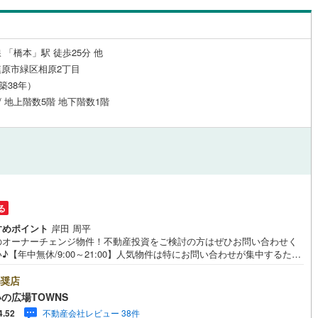
営地下鉄東山線
(
37
)
名古屋市営地下鉄名城線
(
23
)
営地下鉄桜通線
(
24
)
名古屋市営地下鉄上飯田線
(
0
)
 「橋本」駅 徒歩25分 他
原市緑区相原2丁目
地下鉄烏丸線
(
36
)
京都市営地下鉄東西線
(
16
)
（築38年）
 / 地上階数5階 地下階数1階
tro今里筋線
(
14
)
OsakaMetro御堂筋線
(
151
)
tro四つ橋線
(
58
)
OsakaMetro中央線
(
49
)
tro堺筋線
(
67
)
神戸市営地下鉄西神・山手線
(
18
)
下鉄空港線
(
47
)
福岡市地下鉄箱崎線
(
7
)
る
5
)
函館市電
(
2
)
すめポイント
岸田 周平
のオーナーチェンジ物件！不動産投資をご検討の方はぜひお問い合わせく
りび鉄道
(
1
)
わたらせ渓谷鐵道
(
0
)
♪【年中無休/9:00～21:00】人気物件は特にお問い合わせが集中するた
お早めにお電話下さい。「室内・現地を見学する」ボタンよりご予約頂く
行
(
1
)
会津鉄道
(
0
)
見学がスムーズです。■その他、各種ご相談も承っております。○住宅ロー
奨店
ご相談○ライフプランのシミュレーション■住まいの広場TOWNSからお客
の広場TOWNS
縦貫鉄道
(
0
)
しなの鉄道北しなの線
(
0
)
経験豊富なスタッフが親身になってお客様に合った物件をご紹介させて頂
不動産会社レビュー 38件
4.52
す！ /他社様掲載物件も併せてご紹介可能ですのでお気軽にお問い合わせ下