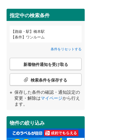
田沢湖線
(
3
)
(
1
)
(
2
)
(
1
)
指定中の検索条件
八戸線
(
1
)
磐越西線
(
1
)
路線・駅
橋本駅
宮崎
鹿児島
沖縄
条件
ワンルーム
2階以上
（
8
）
陸羽西線
(
0
)
条件をリセットする
左沢線
(
2
)
最上階
（
2
）
こ
津軽線
(
0
)
新着物件通知を受け取る
の
する
る
条件をリセットする
条件をリセットする
条件をリセットする
条件をリセットする
条件をリセットする
条件をリセットする
(
0
)
(
4
)
(
8
)
検
信越本線
(
15
)
索
検索条件を保存する
条
弥彦線
(
0
)
制震構造
（
0
）
件
保存した条件の確認・通知設定の
で
総武本線
(
38
)
低層マンション（4階建て以
変更・解除は
マイページ
から行え
通
ます。
下）
（
2
）
知
を
京葉線
(
8
)
受
物件の絞り込み
け
久留里線
(
0
)
取
小学校まで1km以内
（
5
）
る
山手線
(
277
)