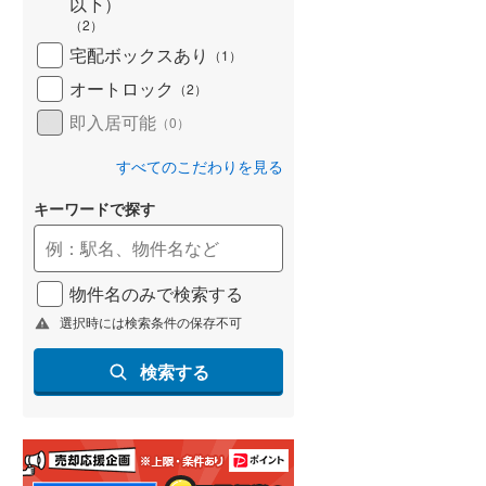
以下）
（
2
）
名古屋市営地下鉄鶴舞線
(
21
)
宅配ボックスあり
（
1
）
名古屋市営地下鉄名港線
(
5
)
オートロック
（
2
）
OsakaMetro長堀鶴見緑地線
(
46
)
即入居可能
（
0
）
OsakaMetro谷町線
(
78
)
すべてのこだわりを見る
OsakaMetro千日前線
(
62
)
キーワードで探す
神戸市営地下鉄海岸線
(
16
)
福岡市地下鉄七隈線
(
38
)
物件名のみで検索する
選択時には検索条件の保存不可
函館市電宝来・谷地頭線
(
0
)
検索する
真岡鐵道
(
0
)
山形鉄道フラワー長井線
(
0
)
えちごトキめき鉄道妙高はねうまラ
イン
(
0
)