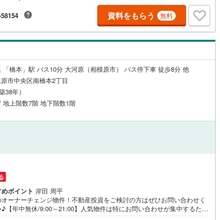
♪駐車場もございますので、お車でのお越しも大歓迎です！
道
(
0
)
北越急行ほくほく線
(
0
)
資料をもらう
-58154
無料
て銀河鉄道
(
1
)
青い森鉄道
(
0
)
弘南線
(
0
)
弘南鉄道大鰐線
(
0
)
鉄道鳥海山ろく線
(
0
)
福島交通飯坂線
(
1
)
 「橋本」駅 バス10分 大河原（相模原市） バス停下車 徒歩8分 他
原市中央区南橋本2丁目
長野線
(
0
)
上田電鉄別所線
(
1
)
（築38年）
 / 地上階数7階 地下階数1階
イトレール
(
4
)
関東鉄道竜ケ崎線
(
0
)
鉄道大洗鹿島線
(
0
)
ひたちなか海浜鉄道湊線
(
0
)
0
)
千葉都市モノレール
(
5
)
鉄道上毛線
(
1
)
秩父鉄道
(
7
)
る
線
(
1
)
つくばエクスプレス
(
46
)
すめポイント
岸田 周平
53
)
京成押上線
(
28
)
のオーナーチェンジ物件！不動産投資をご検討の方はぜひお問い合わせく
♪【年中無休/9:00～21:00】人気物件は特にお問い合わせが集中するた
線
(
14
)
京成千原線
(
3
)
お早めにお電話下さい。「室内・現地を見学する」ボタンよりご予約頂く