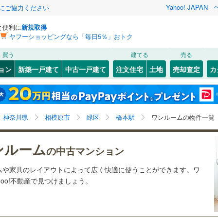
Yahoo! JAPAN
金にご協力ください
と便利に
新規取得
ヤフーショッピングなら「毎日5％」おトク
検索条件を保存しました
買う
建てる
売る
8
)
札沼線
(
3
)
リノベーション
ョン
新築一戸建て
中古一戸建て
注文住宅
土地
売却査定
カ
この検索条件の新着物件通知は、
マイページ
から設定できます。
室蘭本線
(
0
)
ション・リフォーム
築古・築30年以上
（
8
）
岩手
宮城
秋田
山形
1
)
富良野線
(
1
)
)
(
3
)
(
3
)
(
0
)
(
0
)
(
1
)
(
3
)
橋本駅、ワンルーム
神奈川
埼玉
千葉
茨城
1
)
釧網本線
(
1
)
神奈川県
相模原市
緑区
橋本駅
ワンルームの物件一覧
)
水郡線
(
1
)
クスあり
（
1
）
24時間ゴミ出し可
（
0
）
八王子みなみ野
長野
富山
石川
福井
)
(
8
)
(
3
)
(
2
)
(
37
)
ンルーム
の中古マンション
)
上越線
(
9
)
検索条件を保存する
ルーム
（
0
）
エレベーター
（
2
）
閉じる
閉じる
お気に入りリストを見る
お気に入りリストを見る
閉じる
閉じる
岐阜
静岡
三重
(
0
)
ムや家具のレイアウトによって広く快適に使うことができます。ワ
水戸線
(
0
)
きあり（近隣を含む）
オートロック
（
2
）
マイページ
oo!不動産で見つけましょう。
仙山線
(
23
)
兵庫
京都
滋賀
奈良
気仙沼線
(
0
)
約