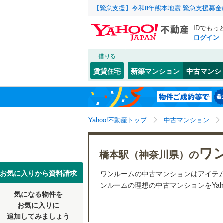
【緊急支援】令和8年熊本地震 緊急支援募
IDでもっ
ログイン
借りる
北海道
JR
北海道
函館本線
(
こだわり条件
リフォーム、
賃貸住宅
新築マンション
中古マンシ
石勝線
(
0
)
リノベー
東北
青森
（
1
）
根室本線
(
(
6
)
(
10
)
(
2
関東
東京
石北本線
(
Yahoo!不動産トップ
中古マンション
共用設備
常磐線
(
42
宅配ボッ
信越・北陸
新潟
(
15
)
(
7
)
(
8
ワ
橋本駅（神奈川県）の
高崎線
(
35
トランク
東海
愛知
お気に入りから資料請求
ワンルームの中古マンションはアイテ
両毛線
(
3
)
駐車場空
ンルームの理想の中古マンションをYah
烏山線
(
4
)
気になる物件を
（
1
）
近畿
大阪
お気に入りに
石巻線
(
0
)
追加してみましょう
管理・管理規