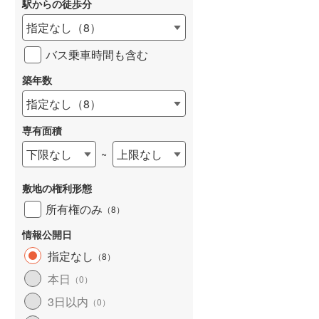
駅からの徒歩分
和歌山線
(
0
)
指定なし
（
8
）
東西線
(
30
)
バス乗車時間も含む
予讃線
(
2
)
築年数
詳しく見る
高徳線
(
8
)
指定なし
（
8
）
牟岐線
(
1
)
専有面積
山陽本線（JR九州）
(
2
)
下限なし
上限なし
~
篠栗線
(
18
)
敷地の権利形態
指宿枕崎線
(
6
)
所有権のみ
（
8
）
筑肥線
(
3
)
情報公開日
久大本線
(
7
)
指定なし
（
8
）
本日
（
0
）
日田彦山線
(
7
)
3日以内
（
0
）
筑豊本線
(
0
)