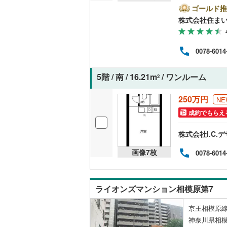
とご
ゴールド推
オンライン対
桜井線
(
0
)
ンの
株式会社住まい
様へ
オンライ
阪和線
(
14
きま
さい
おおさか
0078-6014
オンライ
内子線
(
0
)
5階 / 南 / 16.21m
/ ワンルーム
2
鳴門線
(
3
)
250万円
NE
土讃線
(
0
)
成約でもらえ
鹿児島本
株式会社I.C.
三角線
(
0
)
画像
7
枚
0078-6014
長崎本線
(
佐世保線
(
ライオンズマンション相模原第7
豊肥本線
(
京王相模原線
日南線
(
4
)
神奈川県相模