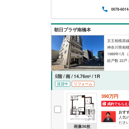
さい
いすみ鉄
0078-6014
IGRいわ
朝日プラザ南橋本
弘南鉄道
由利高原
京王相模原線
神奈川県相模
長野電鉄
1989年1月
総戸数 22戸
宇都宮ラ
鹿島臨海
5階 / 南 / 14.76m
/ 1R
2
小湊鐵道
(
賃貸中
リフォーム
上毛電気
390万円
成約でもらえ
流鉄流山
おす
京成本線
(
人気
ださい
京成金町
画像
36
枚
め、