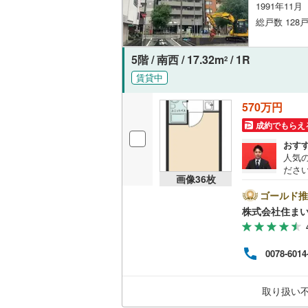
1991年11
後藤寺線
(
総戸数 128戸
東北新幹
5階 / 南西 / 17.32m
/ 1R
2
秋田新幹
賃貸中
山陽新幹
570万円
西九州新
成約でもらえ
おす
地下鉄
札幌市営
人気
ださい
仙台市地
画像
36
枚
め、
とご
ゴールド推
東京メト
ンの
株式会社住まい
様へ
東京メト
きま
さい
0078-6014
東京メト
都営浅草
取り扱い
都営大江