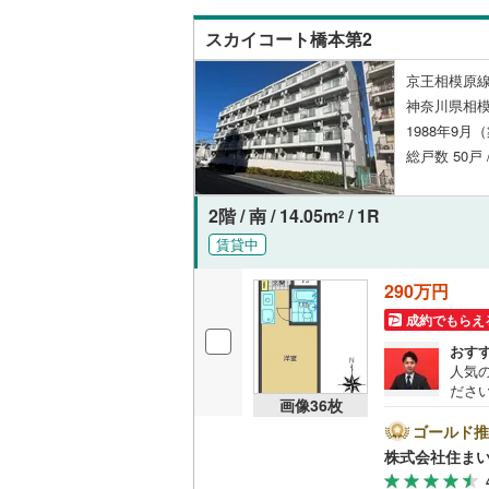
名古屋市
スカイコート橋本第2
名古屋市
京王相模原線
神奈川県相模
京都市営
1988年9月
総戸数 50戸
OsakaMe
OsakaMe
2階 / 南 / 14.05m
/ 1R
2
OsakaMe
賃貸中
福岡市地
290万円
成約でもらえ
私鉄・その他
札幌市電
(
おす
人気
道南いさ
ださい
画像
36
枚
め、
阿武隈急
とご
ゴールド推
ンの
株式会社住まい
秋田内陸
様へ
きま