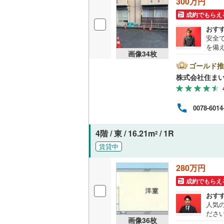
300万円
越美北線
(
成約でもらえ
独立型キ
おす
氷見線
(
0
)
安全
浴室
を備
紀勢本線（
画像
34
枚
にお
浴室乾燥
いま
ゴールド推
桜島線
(
0
)
4平
株式会社住まい
ムー
バルコニー、
加古川線
(
ルーフバ
赤穂線
(
8
)
0078-6014
宇野線
(
10
収納
4階 / 東 / 16.21m
/ 1R
2
福塩線
(
1
)
賃貸中
ウォーク
岩徳線
(
1
)
（
0
）
280万円
小野田線
(
成約でもらえ
販売、価格、
おす
舞鶴線
(
0
)
人気
即入居可
ださい
木次線
(
0
)
画像
36
枚
め、