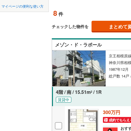
中国
鳥取
(
8
)
(
7
)
北上線
(
0
(
1
)
マイページの便利な使い方
ペット可
8
件
山田線
(
3
)
四国
徳島
配置、向き、
大湊線
(
0
)
まとめて
チェックした物件を
(
0
)
(
0
)
(
0
九州・沖縄
福岡
角住戸
（
只見線
(
0
)
メゾン・ド・ラポール
奥羽本線
(
階下に住
京王相模原線
男鹿線
(
1
)
0
0
0
0
0
0
神奈川県相模
該当物件
該当物件
該当物件
該当物件
該当物件
該当物件
件
件
件
件
件
件
(
3
)
(
1
)
(
0
構造・規模・
羽越本線
(
1987年12
総戸数 14戸
飯山線
(
0
)
耐震構造
湘南新宿
大規模（
4階 / 南 / 15.51m
/ 1R
2
(
214
)
（
0
）
賃貸中
外房線
(
4
)
300万円
立地
成田線
(
1
)
成約でもらえ
最寄りの
おす
東金線
(
0
)