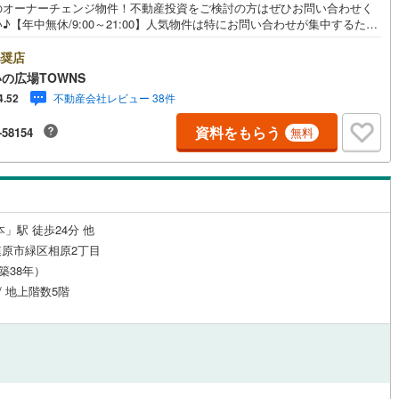
のオーナーチェンジ物件！不動産投資をご検討の方はぜひお問い合わせく
♪【年中無休/9:00～21:00】人気物件は特にお問い合わせが集中するた
)
鶴見線
(
22
)
お早めにお電話下さい。「室内・現地を見学する」ボタンよりご予約頂く
見学がスムーズです。■その他、各種ご相談も承っております。○住宅ロー
奨店
ルジュサービス
)
（
0
）
キッズルーム
根岸線
(
61
)
（
0
）
ご相談○ライフプランのシミュレーション■住まいの広場TOWNSからお客
の広場TOWNS
経験豊富なスタッフが親身になってお客様に合った物件をご紹介させて頂
)
中央本線（JR東日本）
(
196
)
不動産会社レビュー 38件
4.52
す！ /他社様掲載物件も併せてご紹介可能ですのでお気軽にお問い合わせ下
♪駐車場もございますので、お車でのお越しも大歓迎です！
0
)
八高線
(
40
)
資料をもらう
-58154
無料
0
）
オール電化
（
3
）
0
)
大糸線（JR東日本）
(
0
)
各駅停車）
(
24
)
埼京線
(
194
)
全体
)
東海道本線（JR東海）
(
34
)
」駅 徒歩24分 他
リー住宅
（
0
）
原市緑区相原2丁目
飯田線
(
1
)
（築38年）
 / 地上階数5階
高山本線（JR東海）
(
1
)
ダイニング15畳以上
JR東海）
(
3
)
紀勢本線（JR東海）
(
0
)
博多南線
(
15
)
R西日本）
(
0
)
北陸本線
(
0
)