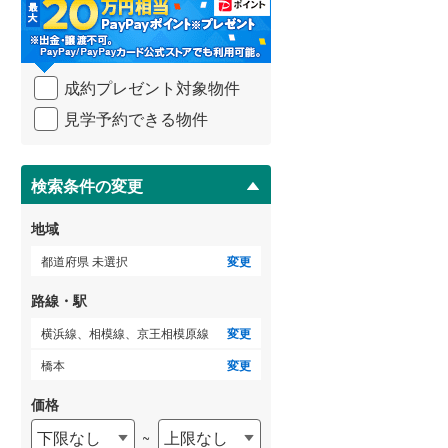
・
条
武蔵野線
(
15
)
件
を
ゲストルーム
横須賀線
(
68
)
（
0
）
成約プレゼント対象物件
マ
青梅線
(
9
)
イ
見学予約できる物件
ペ
小海線
(
1
)
ー
ＴＶモニタ付インターホン
ジ
京浜東北線
(
266
)
に
検索条件の変更
（
1
）
保
総武線
(
241
)
存
地域
す
御殿場線
(
2
)
る
都道府県 未選択
変更
中央本線（JR東海）
(
16
)
路線・駅
太多線
(
0
)
横浜線、相模線、京王相模原線
変更
名松線
(
0
)
橋本
変更
東海道本線（JR西日本）
(
145
)
価格
下限なし
上限なし
~
小浜線
(
0
)