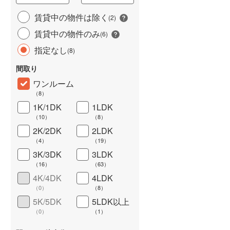
城端線
(
0
)
賃貸中の物件は除く
(
2
)
賃貸中の物件のみ
関西本線（JR西日本）
(
23
)
(
6
)
指定なし
(
8
)
大阪環状線
(
66
)
間取り
山陽本線（JR西日本）
(
37
)
ワンルーム
姫新線
(
6
)
（
8
）
1K/1DK
1LDK
ワイドバルコニー
（
0
）
吉備線
(
8
)
（
10
）
（
8
）
芸備線
(
2
)
2K/2DK
2LDK
（
4
）
（
19
）
可部線
(
2
)
3K/3DK
3LDK
（
16
）
（
63
）
宇部線
(
3
)
4K/4DK
4LDK
山陰本線
(
31
)
（
0
）
（
8
）
5K/5DK
5LDK以上
境線
(
0
)
（
0
）
（
1
）
奈良線
(
16
)