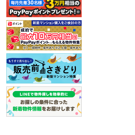
しなの鉄道
(
1
)
津軽鉄道
(
0
)
三陸鉄道リアス線
(
0
)
仙台空港アクセス線
(
0
)
松本電鉄上高地線
(
0
)
関東鉄道常総線
(
1
)
銚子電気鉄道
(
0
)
上信電鉄上信線
(
2
)
埼玉新都市交通伊奈線
(
1
)
京成成田高速鉄道アクセス線
(
0
)
京成千葉線
(
4
)
京成松戸線
(
3
)