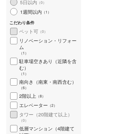
5日以内
（
0
）
北海道新幹線
(
0
)
1週間以内
（
1
）
山形新幹線
(
16
)
こだわり条件
東海道新幹線
(
112
)
ペット可
（
0
）
九州新幹線
(
18
)
リノベーション・リフォー
ム
（
1
）
駐車場空きあり（近隣を含
札幌市営地下鉄東豊線
(
5
)
む）
（
1
）
東京メトロ銀座線
(
89
)
南向き（南東・南西含む）
（
6
）
東京メトロ日比谷線
(
131
)
2階以上
（
8
）
東京メトロ有楽町線
(
147
)
エレベーター
（
2
）
東京メトロ副都心線
(
173
)
タワー（20階建て以上）
（
0
）
都営新宿線
(
105
)
低層マンション（4階建て
横浜市営地下鉄グリーンライン
(
5
)