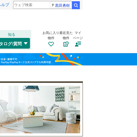
ヘルプ
黒田勇樹
検索
お気に入り
最近見た
マイ
知る
物件
物件
ページ
千歳線
(
5
)
タログ/質問
日高本線
(
0
)
福島
宗谷本線
(
1
)
(
0
)
(
6
)
(
2
)
栃木
群馬
山梨
東北本線
(
45
)
川越線
(
4
)
自転車置き場
（
3
）
吾妻線
(
3
)
バイク置き場
（
1
）
日光線
(
4
)
防犯カメラ
（
2
）
仙石線
(
12
)
和歌山
大船渡線
(
0
)