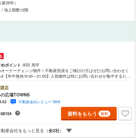
月（築35年）
0
)
宮崎空港線
(
0
)
 / 地上階数12階
線
(
25
)
上越新幹線
(
28
)
線
(
20
)
北陸新幹線
(
17
)
線
(
101
)
北陸新幹線（JR西日本）
(
4
)
幹線
(
0
)
る
すめポイント
岸田 周平
地下鉄南北線
(
12
)
札幌市営地下鉄東西線
(
8
)
のオーナーチェンジ物件！不動産投資をご検討の方はぜひお問い合わせく
♪【年中無休/9:00～21:00】人気物件は特にお問い合わせが集中するた
下鉄南北線
(
30
)
仙台市地下鉄東西線
(
15
)
お早めにお電話下さい。「室内・現地を見学する」ボタンよりご予約頂く
見学がスムーズです。■その他、各種ご相談も承っております。○住宅ロー
奨店
ロ丸ノ内線
(
216
)
東京メトロ丸ノ内方南支線
(
51
)
ご相談○ライフプランのシミュレーション■住まいの広場TOWNSからお客
の広場TOWNS
経験豊富なスタッフが親身になってお客様に合った物件をご紹介させて頂
不動産会社レビュー 38件
4.52
ロ東西線
(
100
)
東京メトロ千代田線
(
80
)
す！ /他社様掲載物件も併せてご紹介可能ですのでお気軽にお問い合わせ下
♪駐車場もございますので、お車でのお越しも大歓迎です！
資料をもらう
-58154
ロ半蔵門線
(
99
)
東京メトロ南北線
(
88
)
無料
線
(
111
)
都営三田線
(
99
)
不動産会社をもっと見る（
全
2
社
）
戸線
(
258
)
横浜市営地下鉄ブルーライン
(
120
)