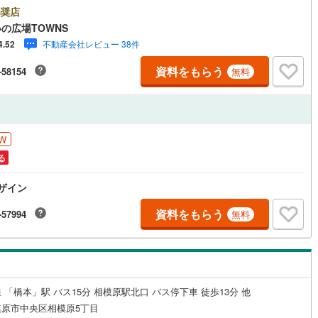
見学がスムーズです。■その他、各種ご相談も承っております。○住宅ロー
奨店
応
片町線
(
11
)
ご相談○ライフプランのシミュレーション■住まいの広場TOWNSからお客
の広場TOWNS
経験豊富なスタッフが親身になってお客様に合った物件をご紹介させて頂
ン内見(相談)可
（
2
）
IT重説可
（
2
）
)
関西空港線
(
0
)
不動産会社レビュー 38件
4.52
す！ /他社様掲載物件も併せてご紹介可能ですのでお気軽にお問い合わせ下
♪駐車場もございますので、お車でのお越しも大歓迎です！
東線
(
89
)
本四備讃線
(
0
)
資料をもらう
-58154
無料
ン対応とは？
予土線
(
0
)
徳島線
(
1
)
W
土讃線
(
0
)
る
線
(
38
)
香椎線
(
3
)
デザイン
肥薩線
(
0
)
資料をもらう
-57994
無料
2
)
唐津線
(
0
)
0
)
大村線
(
0
)
7
)
日豊本線
(
23
)
 「橋本」駅 バス15分 相模原駅北口 バス停下車 徒歩13分 他
吉都線
(
0
)
原市中央区相模原5丁目