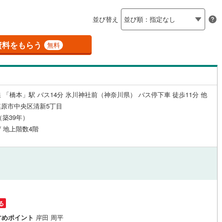
島根
岡山
広島
山口
3
)
(
0
)
(
1
)
(
釜石線
0
)
(
0
)
(
4
)
(
1
)
(
1
)
（
0
）
24時間有人管理
（
0
）
並び替え
花輪線
(
1
)
香川
愛媛
高知
保存した条件を見る
建ち方、日当たり
磐越東線
(
1
)
資料をもらう
無料
北茅ケ崎
茅ケ崎
)
(
0
)
佐賀
長崎
熊本
大分
(
0
)
(
0
)
2
）
南向き（南東・南西含む）
陸羽東線
(
0
)
（
6
）
4
)
米坂線
(
0
)
戸なし
（
0
）
メゾネット
（
0
）
 「橋本」駅 バス14分 氷川神社前（神奈川県） バス停下車 徒歩11分 他
五能線
(
0
)
この条件で検索する
この条件で検索する
この条件で検索する
この条件で検索する
この条件で検索する
この条件で検索する
市区町村以下を選択
市区町村を選択す
駅を選択する
原市中央区清新5丁目
京王よみうりランド
京王多摩センター
)
(
0
)
(
0
)
(
0
)
(
0
)
施工・品質・工法関連
1
)
白新線
(
9
)
月（築39年）
 / 地上階数4階
越後線
(
10
)
（
1
）
免震構造
（
0
）
(
0
)
ライン（宇都宮～逗子）
湘南新宿ライン（前橋～小田原）
総戸数200以上）
タワー（20階建て以上）
（
0
）
(
202
)
(
0
)
内房線
(
5
)
鹿島線
(
0
)
る
駅が始発駅
（
0
）
海まで2km以内
（
0
）
すめポイント
岸田 周平
東海道本線
(
80
)