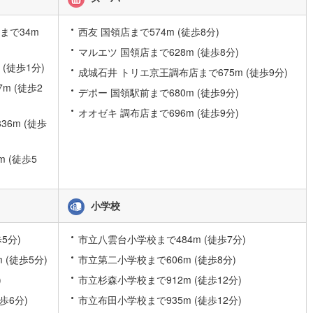
応
片町線
(
10
)
まで34m
西友 国領店まで574m (徒歩8分)
ン内見(相談)可
（
1
）
IT重説可
（
1
）
)
関西空港線
(
0
)
マルエツ 国領店まで628m (徒歩8分)
(徒歩1分)
東線
(
90
)
本四備讃線
(
0
)
成城石井 トリエ京王調布店まで675m (徒歩9分)
ン対応とは？
m (徒歩2
デポー 国領駅前まで680m (徒歩9分)
予土線
(
0
)
オオゼキ 調布店まで696m (徒歩9分)
徳島線
(
1
)
6m (徒歩
土讃線
(
0
)
 (徒歩5
線
(
34
)
香椎線
(
3
)
肥薩線
(
0
)
小学校
2
)
唐津線
(
0
)
5分)
市立八雲台小学校まで484m (徒歩7分)
0
)
大村線
(
0
)
(徒歩5分)
市立第二小学校まで606m (徒歩8分)
6
)
日豊本線
(
23
)
)
市立杉森小学校まで912m (徒歩12分)
歩6分)
市立布田小学校まで935m (徒歩12分)
吉都線
(
0
)