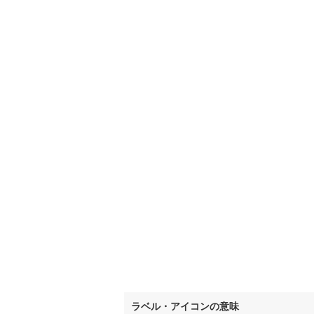
いすみ鉄
IGRいわ
弘南鉄道
由利高原
長野電鉄
宇都宮ラ
鹿島臨海
小湊鐵道
(
上毛電気
流鉄流山
京成本線
(
京成金町
ラベル・アイコンの意味