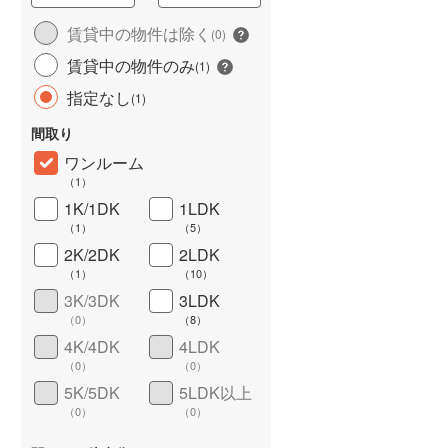
城端線
(
0
)
賃貸中の物件は除く
(
0
)
賃貸中の物件のみ
関西本線（JR西日本）
(
23
)
(
1
)
指定なし
(
1
)
大阪環状線
(
65
)
間取り
山陽本線（JR西日本）
(
34
)
ワンルーム
姫新線
(
6
)
（
1
）
1K/1DK
1LDK
ワイドバルコニー
（
0
）
吉備線
(
8
)
（
1
）
（
5
）
芸備線
(
2
)
2K/2DK
2LDK
（
1
）
（
10
）
可部線
(
2
)
3K/3DK
3LDK
（
0
）
（
8
）
宇部線
(
3
)
4K/4DK
4LDK
山陰本線
(
31
)
（
0
）
（
0
）
5K/5DK
5LDK以上
境線
(
0
)
（
0
）
（
0
）
奈良線
(
16
)