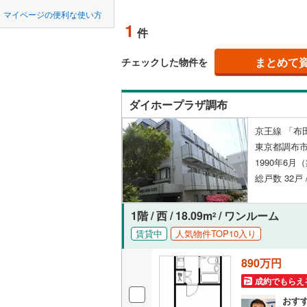
中国
鳥取
北上線
(
0
)
(
1
)
(
0
)
(
1
マイページの便利な使い方
ペット可
1
件
山田線
(
3
)
四国
徳島
配置、向き、
大湊線
(
0
)
まとめて
チェックした物件を
九州・沖縄
福岡
角住戸
（
只見線
(
0
)
ダイホープラザ調布
奥羽本線
(
階下に住
京王線 「布
男鹿線
(
1
)
0
0
0
0
0
0
東京都調布市
該当物件
該当物件
該当物件
該当物件
該当物件
該当物件
件
件
件
件
件
件
構造・規模・
羽越本線
(
1990年6月
総戸数 32戸 
飯山線
(
0
)
耐震構造
湘南新宿
大規模（
1階 / 西 / 18.09m
/ ワンルーム
2
(
211
)
（
0
）
賃貸中
人気物件TOP10入り
外房線
(
4
)
890万円
立地
成田線
(
1
)
成約でもらえ
最寄りの
おす
東金線
(
0
)