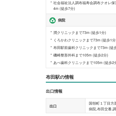
社会福祉法人調布福寿会調布クオレ保
後藤寺線
(
4m (徒歩7分)
東北新幹
病院
秋田新幹
潤クリニックまで73m (徒歩1分)
山陽新幹
くろかわクリニックまで73m (徒歩1分
西九州新
布田駅前歯科クリニックまで73m (徒歩
磯崎整形外科まで105m (徒歩2分)
地下鉄
札幌市営
あべ歯科クリニックまで105m (徒歩2
仙台市地
布田駅の情報
東京メト
東京メト
出口情報
東京メト
国領町１丁目方面
都営浅草
出口
病院,布田交番,
都営大江