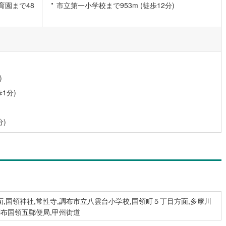
育園まで48
市立第一小学校まで953m (徒歩12分)
0
)
宮崎空港線
(
0
)
線
(
25
)
上越新幹線
(
28
)
線
(
20
)
北陸新幹線
(
17
)
線
(
100
)
北陸新幹線（JR西日本）
(
4
)
)
幹線
(
0
)
1分)
地下鉄南北線
(
11
)
札幌市営地下鉄東西線
(
9
)
分)
下鉄南北線
(
30
)
仙台市地下鉄東西線
(
15
)
ロ丸ノ内線
(
216
)
東京メトロ丸ノ内方南支線
(
51
)
ロ東西線
(
103
)
東京メトロ千代田線
(
77
)
ロ半蔵門線
(
95
)
東京メトロ南北線
(
87
)
,国領神社,常性寺,調布市立八雲台小学校,国領町５丁目方面,多摩川
線
(
108
)
都営三田線
(
99
)
調布国領五郵便局,甲州街道
戸線
(
252
)
横浜市営地下鉄ブルーライン
(
119
)