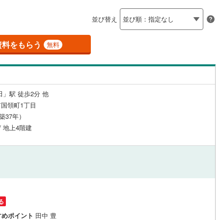
島根
岡山
広島
山口
釜石線
(
0
)
聖蹟桜ケ丘
)
(
2
)
(
0
)
(
1
)
(
1
)
(
1
)
（
0
）
24時間有人管理
（
0
）
(
4
)
並び替え
花輪線
(
1
)
香川
愛媛
高知
保存した条件を見る
建ち方、日当たり
磐越東線
(
1
)
資料をもらう
無料
佐賀
長崎
熊本
大分
0
）
南向き（南東・南西含む）
陸羽東線
(
0
)
（
0
）
4
)
米坂線
(
0
)
戸なし
（
0
）
メゾネット
（
0
）
田」駅 徒歩2分 他
五能線
(
0
)
この条件で検索する
この条件で検索する
この条件で検索する
この条件で検索する
この条件で検索する
この条件で検索する
市区町村以下を選択
市区町村を選択す
駅を選択する
国領町1丁目
施工・品質・工法関連
1
)
白新線
(
9
)
（築37年）
/ 地上4階建
越後線
(
10
)
（
0
）
免震構造
（
0
）
ライン（宇都宮～逗子）
湘南新宿ライン（前橋～小田原）
総戸数200以上）
タワー（20階建て以上）
（
0
）
(
197
)
内房線
(
5
)
鹿島線
(
0
)
る
駅が始発駅
（
0
）
海まで2km以内
（
0
）
すめポイント
田中 豊
東海道本線
(
77
)