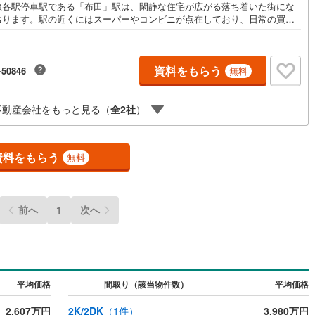
線各駅停車駅である「布田」駅は、閑静な住宅が広がる落ち着いた街にな
おります。駅の近くにはスーパーやコンビニが点在しており、日常の買い
)
鶴見線
(
20
)
は不便はございません。当該のマンションは駅から徒歩2分、4階建ての低
マンションになります。対象のお部屋は1階部分のお部屋です。お気軽にお
ルジュサービス
)
（
0
）
キッズルーム
根岸線
(
61
)
（
0
）
せくださいませ。
資料をもらう
-50846
無料
)
中央本線（JR東日本）
(
190
)
0
)
八高線
(
38
)
不動産会社をもっと見る（
全
2
社
）
0
）
オール電化
（
0
）
0
)
大糸線（JR東日本）
(
0
)
各駅停車）
(
23
)
埼京線
(
190
)
資料をもらう
無料
全体
)
東海道本線（JR東海）
(
33
)
リー住宅
（
0
）
飯田線
(
1
)
前へ
1
次へ
高山本線（JR東海）
(
1
)
ダイニング15畳以上
JR東海）
(
3
)
紀勢本線（JR東海）
(
0
)
博多南線
(
14
)
平均価格
間取り（該当物件数）
平均価格
R西日本）
(
0
)
北陸本線
(
0
)
2,607万円
2K/2DK
（
1
件）
3,980万円