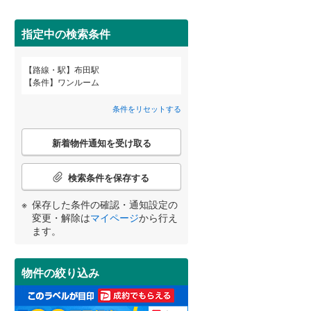
田沢湖線
(
1
)
(
3
)
(
4
)
(
23
)
指定中の検索条件
八戸線
(
1
)
磐越西線
(
1
)
路線・駅
布田駅
宮崎
鹿児島
沖縄
条件
ワンルーム
2階以上
（
0
）
陸羽西線
(
0
)
条件をリセットする
左沢線
(
2
)
最上階
（
0
）
こ
津軽線
(
0
)
新着物件通知を受け取る
の
する
る
条件をリセットする
条件をリセットする
条件をリセットする
条件をリセットする
条件をリセットする
条件をリセットする
検
信越本線
(
15
)
索
検索条件を保存する
条
弥彦線
(
0
)
制震構造
（
0
）
件
保存した条件の確認・通知設定の
で
総武本線
(
37
)
低層マンション（4階建て以
変更・解除は
マイページ
から行え
通
ます。
下）
（
1
）
知
を
京葉線
(
8
)
受
物件の絞り込み
け
久留里線
(
0
)
取
小学校まで1km以内
（
0
）
る
山手線
(
271
)