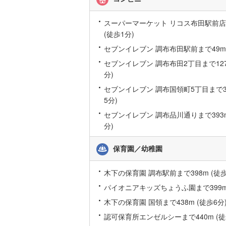
オンライン対
桜井線
(
0
)
スーパーマーケット リコス布田駅前店
オンライ
阪和線
(
14
(徒歩1分)
セブンイレブン 調布布田駅前まで49m 
おおさか
オンライ
セブンイレブン 調布布田2丁目まで127
内子線
(
0
)
分)
鳴門線
(
3
)
セブンイレブン 調布国領町5丁目まで33
5分)
土讃線
(
0
)
セブンイレブン 調布品川通りまで393m
鹿児島本
分)
三角線
(
0
)
保育園／幼稚園
長崎本線
(
木下の保育園 調布駅前まで398m (徒歩
佐世保線
(
パイオニアキッズちょうふ園まで399m 
豊肥本線
(
木下の保育園 国領まで438m (徒歩6分
認可保育所エンゼルシーまで440m (徒
日南線
(
4
)