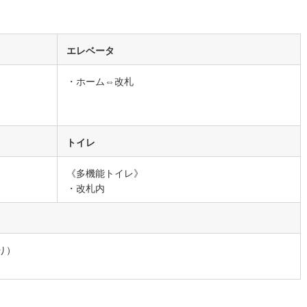
営地下鉄東山線
(
36
)
名古屋市営地下鉄名城線
(
21
)
営地下鉄桜通線
(
23
)
名古屋市営地下鉄上飯田線
(
0
)
エレベータ
地下鉄烏丸線
(
36
)
京都市営地下鉄東西線
(
16
)
・ホーム⇔改札
tro今里筋線
(
13
)
OsakaMetro御堂筋線
(
148
)
tro四つ橋線
(
56
)
OsakaMetro中央線
(
48
)
トイレ
tro堺筋線
(
65
)
神戸市営地下鉄西神・山手線
(
17
)
《多機能トイレ》
下鉄空港線
(
41
)
福岡市地下鉄箱崎線
(
6
)
・改札内
5
)
函館市電
(
1
)
りび鉄道
(
0
)
わたらせ渓谷鐵道
(
0
)
り）
行
(
1
)
会津鉄道
(
0
)
縦貫鉄道
(
0
)
しなの鉄道北しなの線
(
0
)