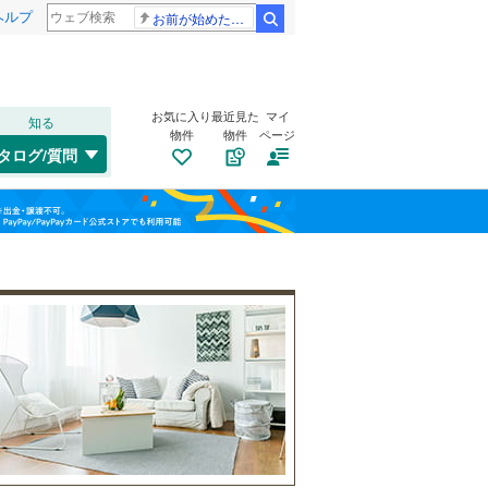
ヘルプ
お前が始めた物語だろ
検索
お気に入り
最近見た
マイ
知る
物件
物件
ページ
千歳線
(
6
)
タログ/質問
日高本線
(
0
)
福島
宗谷本線
(
1
)
(
12
)
(
9
)
(
7
)
栃木
群馬
山梨
東北本線
(
45
)
川越線
(
4
)
自転車置き場
（
1
）
(
0
)
(
2
)
(
0
)
吾妻線
(
3
)
バイク置き場
（
0
）
日光線
(
4
)
防犯カメラ
（
0
）
仙石線
(
12
)
和歌山
大船渡線
(
0
)