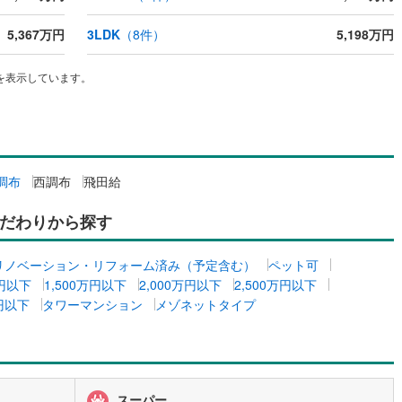
2
)
七尾線
(
0
)
ッチン
（
0
）
対面キッチン
（
0
）
5,367万円
3LDK
（
8
件）
5,198万円
高山本線（JR西日本）
(
0
)
を表示しています。
JR西日本）
(
0
)
湖西線
(
17
)
機あり
（
0
）
浴室に窓あり
（
0
）
福知山線
(
9
)
庭
0
)
播但線
(
7
)
調布
西調布
飛田給
ルコニー
（
0
）
専用庭
（
0
）
津山線
(
8
)
だわりから探す
伯備線
(
8
)
呉線
(
3
)
リノベーション・リフォーム済み（予定含む）
ペット可
インクローゼット
万円以下
1,500万円以下
2,000万円以下
2,500万円以下
山口線
(
1
)
万円以下
タワーマンション
メゾネットタイプ
0
)
美祢線
(
0
)
契約、入居関連など
因美線
(
0
)
能
（
0
）
草津線
(
0
)
スーパー