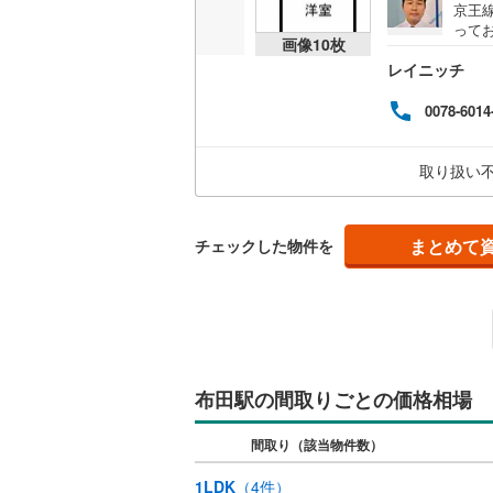
京王
って
共用施設
南武線
(
60
画像
10
枚
物に
レイニッチ
層型
コンシェ
横浜線
(
91
問合
0078-6014
相模線
(
30
設備
五日市線
(
取り扱い
床暖房
（
篠ノ井線
(
常磐線（
まとめて
チェックした物件を
間取り、居室
伊東線
(
17
バリアフ
身延線
(
7
)
LD
武豊線
(
0
)
布田駅の間取りごとの価格相場
リビング
関西本線（
（
0
）
参宮線
(
0
)
間取り（該当物件数）
キッチン
大糸線（J
1LDK
（
4
件）