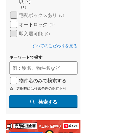
以下）
（
1
）
名古屋市営地下鉄鶴舞線
(
20
)
宅配ボックスあり
（
0
）
名古屋市営地下鉄名港線
(
3
)
オートロック
（
1
）
OsakaMetro長堀鶴見緑地線
(
45
)
即入居可能
（
0
）
OsakaMetro谷町線
(
78
)
すべてのこだわりを見る
OsakaMetro千日前線
(
61
)
キーワードで探す
神戸市営地下鉄海岸線
(
16
)
福岡市地下鉄七隈線
(
36
)
物件名のみで検索する
選択時には検索条件の保存不可
函館市電宝来・谷地頭線
(
0
)
検索する
真岡鐵道
(
0
)
山形鉄道フラワー長井線
(
0
)
えちごトキめき鉄道妙高はねうまラ
イン
(
0
)