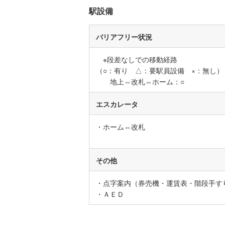
駅設備
名古屋市
名古屋市
バリアフリー状況
京都市営
※段差なしでの移動経路
（○：有り △：要駅員設備 ×：無し）
OsakaMe
地上⇔改札⇔ホーム：○
OsakaMe
エスカレータ
OsakaMe
・ホーム⇔改札
福岡市地
私鉄・その他
札幌市電
(
その他
道南いさ
・点字案内（券売機・運賃表・階段手す
阿武隈急
・ＡＥＤ
秋田内陸