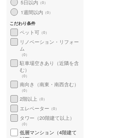
5日以内
（
0
）
北海道新幹線
(
0
)
1週間以内
（
0
）
山形新幹線
(
16
)
こだわり条件
東海道新幹線
(
112
)
ペット可
（
0
）
九州新幹線
(
17
)
リノベーション・リフォー
ム
（
0
）
駐車場空きあり（近隣を含
札幌市営地下鉄東豊線
(
6
)
む）
（
0
）
東京メトロ銀座線
(
86
)
南向き（南東・南西含む）
（
0
）
東京メトロ日比谷線
(
128
)
2階以上
（
0
）
東京メトロ有楽町線
(
145
)
エレベーター
（
0
）
東京メトロ副都心線
(
170
)
タワー（20階建て以上）
（
0
）
都営新宿線
(
105
)
低層マンション（4階建て
横浜市営地下鉄グリーンライン
(
5
)