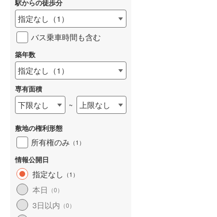
駅からの徒歩分
和歌山線
(
0
)
指定なし
（
1
）
東西線
(
29
)
バス乗車時間も含む
予讃線
(
2
)
築年数
詳しく見る
高徳線
(
8
)
指定なし
（
1
）
牟岐線
(
1
)
専有面積
山陽本線（JR九州）
(
1
)
下限なし
上限なし
~
篠栗線
(
16
)
敷地の権利形態
指宿枕崎線
(
6
)
所有権のみ
（
1
）
筑肥線
(
3
)
情報公開日
久大本線
(
6
)
指定なし
（
1
）
本日
（
0
）
日田彦山線
(
7
)
3日以内
（
0
）
筑豊本線
(
0
)