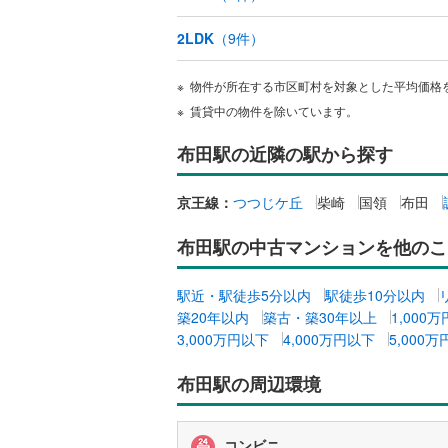
越美北線
(
独立型キ
2LDK
（
9
件）
氷見線
(
0
)
浴室
物件が所在する市区町村を対象とした平均価格
紀勢本線（
賃貸中の物件を除いています。
浴室乾燥
桜島線
(
0
)
布田駅の近隣の駅から探す
バルコニー、
加古川線
(
京王線：
つつじケ丘
柴崎
国領
布田
ルーフバ
赤穂線
(
8
)
布田駅の中古マンションを他のこ
宇野線
(
9
)
収納
福塩線
(
1
)
駅近・駅徒歩5分以内
駅徒歩10分以内
ウォーク
築20年以内
築古・築30年以上
1,000
岩徳線
(
1
)
（
0
）
3,000万円以下
4,000万円以下
5,000
小野田線
(
販売、価格、
布田駅の周辺環境
舞鶴線
(
0
)
即入居可
木次線
(
0
)
コンビニ