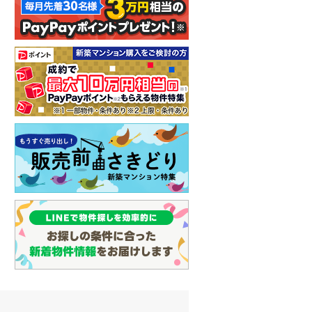
しなの鉄道
(
1
)
津軽鉄道
(
0
)
三陸鉄道リアス線
(
0
)
仙台空港アクセス線
(
0
)
松本電鉄上高地線
(
0
)
関東鉄道常総線
(
1
)
銚子電気鉄道
(
0
)
上信電鉄上信線
(
2
)
埼玉新都市交通伊奈線
(
1
)
京成成田高速鉄道アクセス線
(
0
)
京成千葉線
(
4
)
京成松戸線
(
3
)