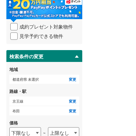
・
条
武蔵野線
(
15
)
件
を
ゲストルーム
横須賀線
(
68
)
（
0
）
成約プレゼント対象物件
マ
青梅線
(
7
)
イ
見学予約できる物件
ペ
小海線
(
1
)
ー
ＴＶモニタ付インターホン
ジ
京浜東北線
(
266
)
に
検索条件の変更
（
0
）
保
総武線
(
236
)
存
地域
す
御殿場線
(
2
)
る
都道府県 未選択
変更
中央本線（JR東海）
(
14
)
路線・駅
太多線
(
0
)
京王線
変更
名松線
(
0
)
布田
変更
東海道本線（JR西日本）
(
144
)
価格
下限なし
上限なし
~
小浜線
(
0
)