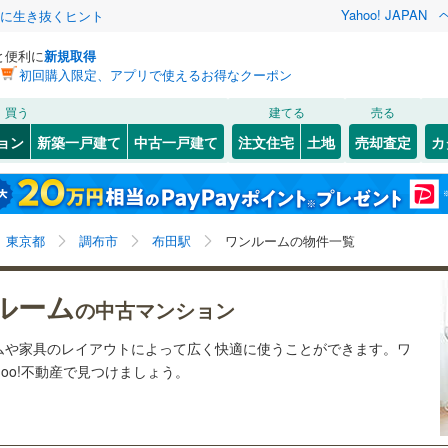
Yahoo! JAPAN
クに生き抜くヒント
と便利に
新規取得
初回購入限定、アプリで使えるお得なクーポン
検索条件を保存しました
買う
建てる
売る
8
)
札沼線
(
3
)
リノベーション
ョン
新築一戸建て
中古一戸建て
注文住宅
土地
売却査定
カ
この検索条件の新着物件通知は、
マイページ
から設定できます。
室蘭本線
(
0
)
ション・リフォーム
築古・築30年以上
（
1
）
岩手
宮城
秋田
山形
1
)
富良野線
(
1
)
谷
(
13
)
(
11
)
(
5
)
(
6
)
(
11
)
(
10
)
1
)
布田駅、ワンルーム
神奈川
埼玉
千葉
茨城
1
)
釧網本線
(
1
)
東京都
調布市
布田駅
ワンルームの物件一覧
)
水郡線
(
1
)
クスあり
（
0
）
24時間ゴミ出し可
（
0
）
長野
富山
石川
福井
ルーム
の中古マンション
)
(
0
)
(
1
)
(
3
)
(
0
)
(
0
)
(
0
)
)
上越線
(
9
)
検索条件を保存する
ルーム
（
0
）
エレベーター
（
0
）
閉じる
閉じる
お気に入りリストを見る
お気に入りリストを見る
閉じる
閉じる
岐阜
静岡
三重
ムや家具のレイアウトによって広く快適に使うことができます。ワ
水戸線
(
0
)
きあり（近隣を含む）
オートロック
（
1
）
マイページ
oo!不動産で見つけましょう。
仙山線
(
23
)
兵庫
京都
滋賀
奈良
気仙沼線
(
0
)
約