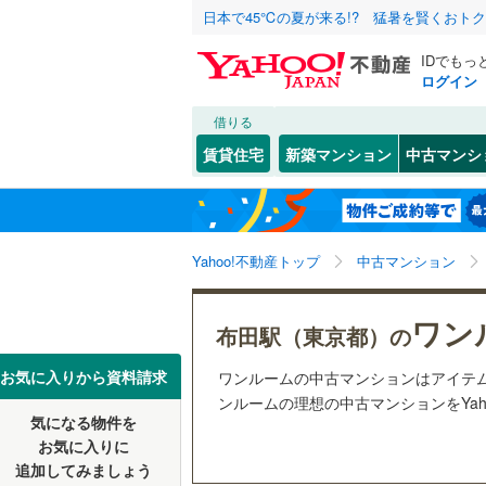
日本で45℃の夏が来る!? 猛暑を賢くおト
IDでもっ
ログイン
借りる
北海道
JR
北海道
函館本線
(
こだわり条件
リフォーム、
賃貸住宅
新築マンション
中古マンシ
石勝線
(
0
)
リノベー
東北
青森
（
0
）
根室本線
(
幡ケ
(
36
)
(
15
)
(
1
関東
東京
石北本線
(
Yahoo!不動産トップ
中古マンション
共用設備
常磐線
(
41
宅配ボッ
信越・北陸
新潟
ワン
布田駅（東京都）の
つつじケ丘
(
1
)
(
0
高崎線
(
35
トランク
東海
愛知
お気に入りから資料請求
ワンルームの中古マンションはアイテ
両毛線
(
3
)
駐車場空
ンルームの理想の中古マンションをYah
(
1
)
烏山線
(
4
)
気になる物件を
（
0
）
近畿
大阪
お気に入りに
石巻線
(
0
)
追加してみましょう
管理・管理規