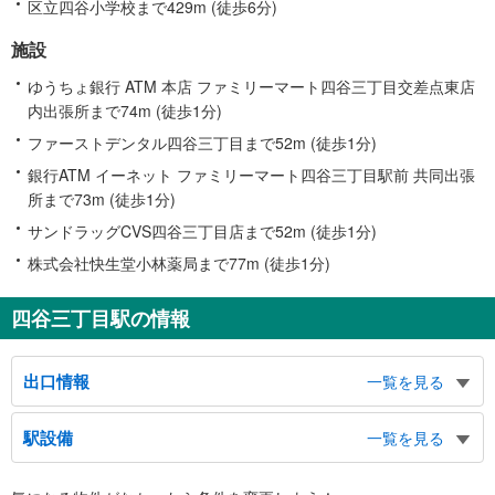
区立四谷小学校まで429m (徒歩6分)
施設
ゆうちょ銀行 ATM 本店 ファミリーマート四谷三丁目交差点東店
内出張所まで74m (徒歩1分)
ファーストデンタル四谷三丁目まで52m (徒歩1分)
銀行ATM イーネット ファミリーマート四谷三丁目駅前 共同出張
所まで73m (徒歩1分)
サンドラッグCVS四谷三丁目店まで52m (徒歩1分)
株式会社快生堂小林薬局まで77m (徒歩1分)
四谷三丁目駅の情報
出口情報
一覧を見る
１出口
駅設備
一覧を見る
バスのりば、駐日韓国文化院（コリアセンター）、信濃町子ども家庭支援セン
ター、信濃町シニア活動館、慶應義塾大学病院、四谷区民センター、四谷区民
バリアフリー状況
ホール、四谷特別出張所、四谷図書館、新宿御苑（大木戸門）、新宿通り、外