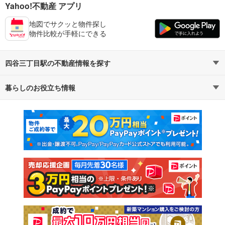
Yahoo!不動産 アプリ
地図でサクッと物件探し
物件比較が手軽にできる
四谷三丁目駅の不動産情報を探す
暮らしのお役立ち情報
不動産・住宅
賃貸住宅
マンションカタログ
教えて！住まいの先生
新築マンション
中古マンション
新築一戸建て
中古一戸建て
注文住宅
土地
売却査定