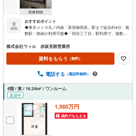
画像
23
枚
おすすめポイント
◆東京メトロ丸ノ内線「新宿御苑前」駅まで徒歩約4分、複
数駅・路線が利用可能◆「四谷三丁目」駅利用で、複数路
線が通るターミナル駅「新宿」駅まで乗り換えなし直通約5
分でアクセス可能◆エアコン設置済みで、入居後すぐに快
株式会社ウィル 赤坂見附営業所
適な室温管理が可能◆照明器具が備わり、初期費用を抑え
て新生活スタート◆キッチン上部に調理道具等の収納スペ
資料をもらう
（無料）
ース有り◆気持ちの良い朝日も期待できる、東向きバルコ
ニー◆「まいばすけっと新宿外苑西通り店」まで徒歩約2
電話する
（通話料無料）
分、「ヨークフーズ with ザ・ガーデン自由が丘新宿富久
店」まで徒歩約6分◆「慶應義塾大学病院」まで徒歩約10分
【営業時間 10:00～19:00】上記時間はお電話が繋がりやす
4階 / 東 / 16.24m
/ ワンルーム
2
くなっております。ぜひお気軽にご連絡下さい！現地を見
賃貸中
学される場合は「室内・現地を見学する（無料）」ボタン
1,560万円
よりご希望の日時をご記入いただけますとスムーズにご案
内が可能です。【ウィル不動産販売はここが強み】（1）住
成約でもらえる
宅ローンに精通したローン専門部署があります！（2）施工
実績多数のリフォーム部門も社内にあります！（3）定休日
なし！