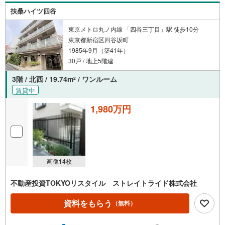
扶桑ハイツ四谷
東京メトロ丸ノ内線 「四谷三丁目」駅 徒歩10分
東京都新宿区四谷坂町
1985年9月（築41年）
30戸 / 地上5階建
3階 / 北西 / 19.74m
/ ワンルーム
2
賃貸中
1,980万円
画像
14
枚
不動産投資TOKYOリスタイル ストレイトライド株式会社
資料をもらう
（無料）