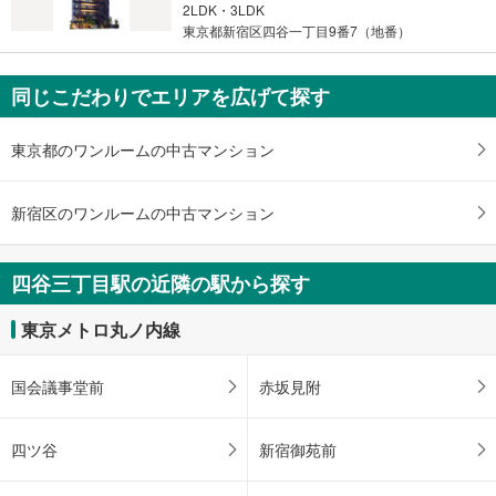
2LDK・3LDK
・
東京都新宿区四谷一丁目9番7（地番）
条
件
を
同じこだわりでエリアを広げて探す
マ
イ
東京都のワンルームの中古マンション
ペ
ー
ジ
新宿区のワンルームの中古マンション
に
保
四谷三丁目駅の近隣の駅から探す
存
す
東京メトロ丸ノ内線
る
国会議事堂前
赤坂見附
四ツ谷
新宿御苑前