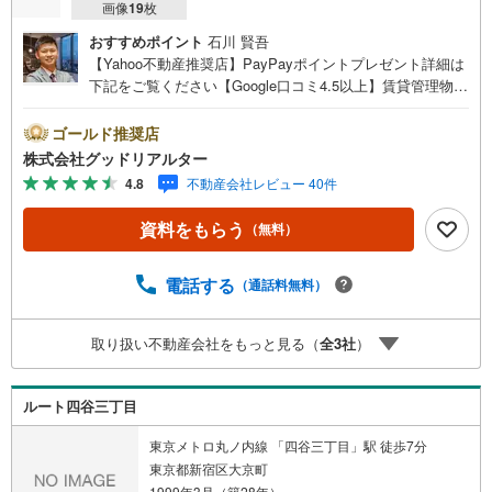
画像
19
枚
おすすめポイント
石川 賢吾
【Yahoo不動産推奨店】PayPayポイントプレゼント詳細は
下記をご覧ください【Google口コミ4.5以上】賃貸管理物件
の入居率99％※2026年2月末時点お薦めのマンションのご紹
介です。投資用マンションを購入する際、最大のリスクは
ゴールド推奨店
空室リスクです。利回りがいくら高かろうとも、空室が続
株式会社グッドリアルター
いてしまえば、絵に描いた餅になってしまいます。弊社で
4.8
不動産会社レビュー 40件
ご紹介するマンションは、人気エリアのお薦め物件はもち
ろんのこと、エリアのニーズに合った人気のお部屋等、賃
資料をもらう
（無料）
貸営業経験スタッフの培ってきた知識と経験を基に物件を
選定して、お部屋をご紹介している為、空室リスクに対し
ての対策はお任せください。掲載されている物件は、弊社
電話する
（通話料無料）
にてご紹介可能な物件のごく一部ですので、お気軽にお問
い合わせください。※記載賃料等の収入や利回りは、将来に
取り扱い不動産会社をもっと見る（
全
3
社
）
わたり、得られることを保証するものではありません。※賃
料等については、賃貸中のものについては現在の賃料等
で、空室または所有者居住中等のものについては、周辺の
ルート四谷三丁目
賃料相場に基づき、満室時を想定して表示しています。
東京メトロ丸ノ内線 「四谷三丁目」駅 徒歩7分
東京都新宿区大京町
1999年3月（築28年）