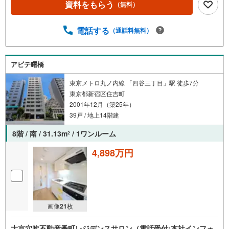
資料をもらう
（無料）
電話する
（通話料無料）
アビテ曙橋
東京メトロ丸ノ内線 「四谷三丁目」駅 徒歩7分
東京都新宿区住吉町
2001年12月（築25年）
39戸 / 地上14階建
8階 / 南 / 31.13m
/ 1ワンルーム
2
4,898万円
画像
21
枚
大京穴吹不動産番町レジデンスサロン（電話受付:本社インフォ