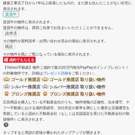
建築工事完了日から1年以上経過したものの、まだ誰も住んだことがない住宅に
表示されます。
賃貸中
賃貸中の物件に表示されます。
賃貸中の物件は、原則ご自身でお住まいいただくことができません。
請求済
その物件が資料請求・お問い合わせ済みの場合に表示されます。
既読
その物件を既にご覧になっている場合に表示されます。
成約でもらえる
【Yahoo!不動産】物件ご成約で最大20万円相当PayPayポイントプレゼント！
の対象物件です。詳細は
プレゼント詳細
をご覧ください。
ゴールド推奨店
ゴールド推奨店 取り扱い物件
シルバー推奨店
シルバー推奨店 取り扱い物件
ブロンズ推奨店
ブロンズ推奨店 取り扱い物件
広告商品を購入している不動産会社のうち、物件情報の正確性、法令遵守、ヤ
フー不動産における成約実績等、当社所定の基準を満たした優良な店舗運営を
実践していると認めた不動産会社（もしくは当該認定を受けた不動産会社の取
扱物件）に表示されます。
タップすると用語の意味が書かれたポップアップが開きます。