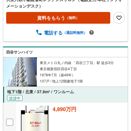
メーションデスク）
資料をもらう
（無料）
電話する
（通話料無料）
四谷サンハイツ
東京メトロ丸ノ内線 「四谷三丁目」駅 徒歩3分
東京都新宿区四谷4丁目
1978年7月（築49年）
137戸 / 地上12階建地下1階
地下1階 / 北東 / 37.8m
/ ワンルーム
2
賃貸中
4,890万円