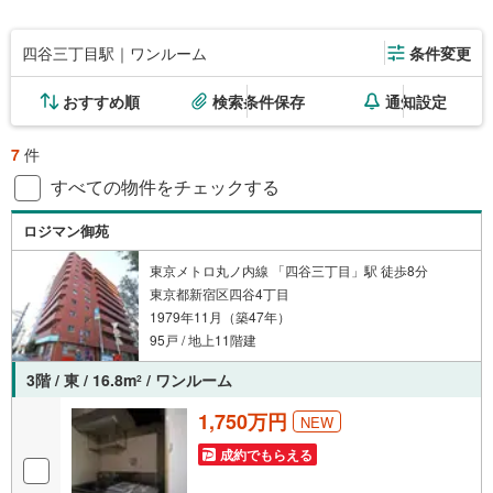
四谷三丁目駅｜ワンルーム
条件変更
おすすめ順
検索条件保存
通知設定
7
件
すべての物件をチェックする
ロジマン御苑
東京メトロ丸ノ内線 「四谷三丁目」駅 徒歩8分
東京都新宿区四谷4丁目
1979年11月（築47年）
95戸 / 地上11階建
3階 / 東 / 16.8m
/ ワンルーム
2
1,750万円
NEW
成約でもらえる