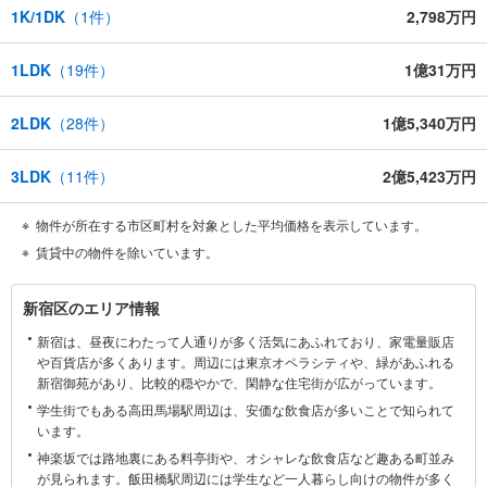
1K/1DK
（
1
件）
2,798万円
1LDK
（
19
件）
1億31万円
2LDK
（
28
件）
1億5,340万円
3LDK
（
11
件）
2億5,423万円
物件が所在する市区町村を対象とした平均価格を表示しています。
賃貸中の物件を除いています。
新
新宿区のエリア情報
宿
新宿は、昼夜にわたって人通りが多く活気にあふれており、家電量販店
区
や百貨店が多くあります。周辺には東京オペラシティや、緑があふれる
に
新宿御苑があり、比較的穏やかで、閑静な住宅街が広がっています。
関
学生街でもある高田馬場駅周辺は、安価な飲食店が多いことで知られて
す
います。
る
神楽坂では路地裏にある料亭街や、オシャレな飲食店など趣ある町並み
情
が見られます。飯田橋駅周辺には学生など一人暮らし向けの物件が多く