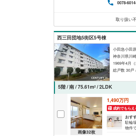
0078-6014
く素
越美北線
(
は、
独立型キ
大丈
取り扱い
氷見線
(
0
)
える
浴室
のお
紀勢本線（
浴室乾燥
西三田団地5街区5号棟
桜島線
(
13
小田急小田原
バルコニー、
加古川線
(
神奈川県川崎
1969年4月
ルーフバ
赤穂線
(
21
総戸数 30戸
宇野線
(
36
収納
5階 / 南 / 75.61m
/ 2LDK
福塩線
(
6
)
2
ウォーク
岩徳線
(
0
)
（
2
）
1,490万円
成約でもらえ
小野田線
(
販売、価格、
おす
舞鶴線
(
0
)
駐輪
即入居可
物件
画像
32
枚
木次線
(
0
)
す。