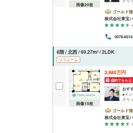
クリ
画像
20
枚
をご記
共用施設
南武線
(
10
【Ya
ゴールド推
ントが
株式会社東宝
コンシェ
横浜線
(
12
す。
必ずY
相模線
(
78
譲渡
設備
0078-6014
く素
五日市線
(
は、
床暖房
（
大丈
6階 / 北西 / 69.27m
/ 2LDK
2
篠ノ井線
(
える
のお
リフォーム
常磐線（
間取り、居室
3,980万円
伊東線
(
67
成約でもらえ
バリアフ
身延線
(
6
)
おす
●イ
LD
武豊線
(
2
)
クリ
画像
15
枚
をご記
リビング
関西本線（
【Ya
ゴールド推
ントが
（
3
）
株式会社東宝
参宮線
(
5
)
す。
必ずY
キッチン
大糸線（J
譲渡