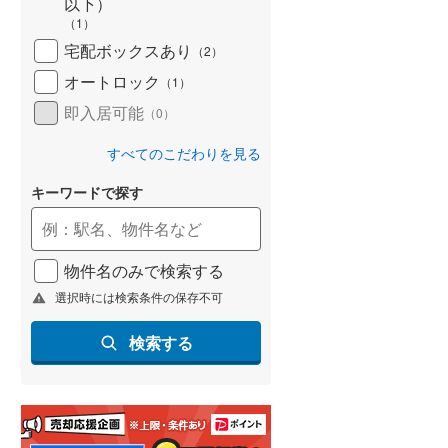
以下）
(
46
)
（
1
）
宅配ボックスあり
（
2
）
名古屋市営地下鉄鶴舞線
(
65
)
オートロック
（
1
）
名古屋市営地下鉄名港線
(
21
)
即入居可能
（
0
）
OsakaMetro長堀鶴見緑地線
(
124
)
すべてのこだわりを見る
OsakaMetro谷町線
(
227
)
キーワードで探す
OsakaMetro千日前線
(
119
)
神戸市営地下鉄海岸線
(
20
)
物件名のみで検索する
福岡市地下鉄七隈線
(
50
)
選択時には検索条件の保存不可
函館市電宝来・谷地頭線
(
1
)
検索する
真岡鐵道
(
0
)
山形鉄道フラワー長井線
(
0
)
えちごトキめき鉄道妙高はねうまラ