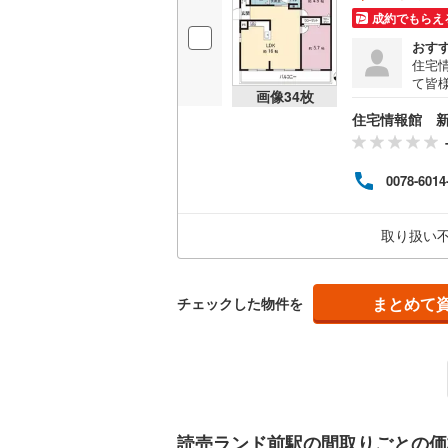
成約でもらえ
おす
名古屋市
住宅
て皆
名古屋市
画像
34
枚
気軽
住宅情報館 
の試
京都市営
資金
OsakaMe
0078-6014
OsakaMe
取り扱い
OsakaMe
福岡市地
まとめて
チェックした物件を
私鉄・その他
札幌市電
(
道南いさ
阿武隈急
読売ランド前駅の間取りごとの価
秋田内陸