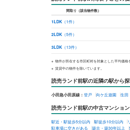
間取り（該当物件数）
いすみ鉄
1LDK
（
1
件）
IGRいわ
2LDK
（
5
件）
弘南鉄道
由利高原
3LDK
（
13
件）
長野電鉄
物件が所在する市区町村を対象とした平均価格
賃貸中の物件を除いています。
宇都宮ラ
鹿島臨海
読売ランド前駅の近隣の駅から探
小湊鐵道
(
小田急小田原線：
登戸
向ケ丘遊園
生田
上毛電気
読売ランド前駅の中古マンション
流鉄流山
駅近・駅徒歩5分以内
駅徒歩10分以内
京成本線
(
駐車場に空きがある
築古・築30年以上