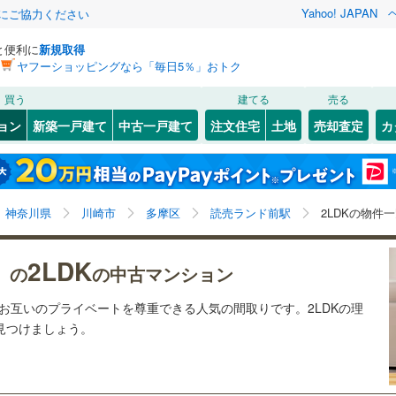
Yahoo! JAPAN
金にご協力ください
と便利に
新規取得
ヤフーショッピングなら「毎日5％」おトク
検索条件を保存しました
買う
建てる
売る
19
)
札沼線
(
11
)
リノベーション
ョン
新築一戸建て
中古一戸建て
注文住宅
土地
売却査定
カ
この検索条件の新着物件通知は、
マイページ
から設定できます。
室蘭本線
(
1
)
ション・リフォーム
築古・築30年以上
（
3
）
岩手
宮城
秋田
山形
3
)
富良野線
(
1
)
梅ケ丘
)
(
21
)
(
28
)
(
10
)
(
2
)
(
1
)
(
1
)
読売ランド前駅、2LDK
神奈川
埼玉
千葉
茨城
1
)
釧網本線
(
1
)
神奈川県
川崎市
多摩区
読売ランド前駅
2LDKの物件
2
)
水郡線
(
12
)
クスあり
（
2
）
24時間ゴミ出し可
（
0
）
長野
富山
石川
福井
2LDK
）の
の中古マンション
向ケ丘遊園
読売ランド前
)
(
2
)
(
0
)
(
5
)
(
8
)
8
)
上越線
(
16
)
検索条件を保存する
ルーム
（
1
）
エレベーター
（
2
）
(
6
)
閉じる
閉じる
お気に入りリストを見る
お気に入りリストを見る
閉じる
閉じる
岐阜
静岡
三重
もお互いのプライベートを尊重できる人気の間取りです。2LDKの理
)
水戸線
(
0
)
きあり（近隣を含む）
オートロック
（
1
）
マイページ
(
5
)
で見つけましょう。
仙山線
(
52
)
兵庫
京都
滋賀
奈良
気仙沼線
(
0
)
約
8
)
(
32
)
(
14
)
(
8
)
(
4
)
(
14
)
(
13
)