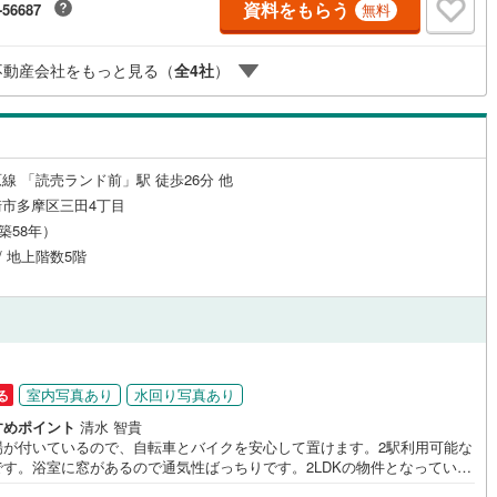
資料をもらう
-56687
無料
敵なお家探しをお約束します。お家探しを始めてみようと思われたらまず
1
)
七尾線
(
0
)
お気軽に東宝ハウス溝の口に相談してみませんか？何も決まっていなくて
ッチン
（
0
）
対面キッチン
（
3
）
夫！まずはお客様の夢をお聞かせ下さい！未来の「不安」を「安心」に変
不動産会社をもっと見る（
全
4
社
）
高山本線（JR西日本）
(
0
)
「未来カレンダー」もご来店時に好評です。スタッフ一同いつでもお客様
問合せをお待ちしております。
JR西日本）
(
8
)
湖西線
(
17
)
機あり
（
3
）
浴室に窓あり
（
1
）
)
福知山線
(
160
)
線 「読売ランド前」駅 徒歩26分 他
庭
1
)
播但線
(
17
)
市多摩区三田4丁目
（築58年）
ルコニー
（
0
）
専用庭
（
0
）
)
津山線
(
18
)
 / 地上階数5階
)
伯備線
(
25
)
呉線
(
13
)
インクローゼット
山口線
(
0
)
室内写真あり
水回り写真あり
る
0
)
美祢線
(
0
)
契約、入居関連など
すめポイント
清水 智貴
因美線
(
0
)
場が付いているので、自転車とバイクを安心して置けます。2駅利用可能な
能
（
0
）
です。浴室に窓があるので通気性ばっちりです。2LDKの物件となっていま
草津線
(
4
)
75.61以上ある広いお部屋ですので、ぜひご検討ください。便利で快適な生