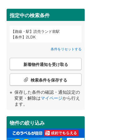
田沢湖線
(
6
)
指定中の検索条件
八戸線
(
1
)
(
0
)
(
2
)
磐越西線
(
11
)
路線・駅
読売ランド前駅
宮崎
鹿児島
沖縄
条件
2LDK
2階以上
（
5
）
陸羽西線
(
0
)
条件をリセットする
左沢線
(
0
)
最上階
（
2
）
こ
津軽線
(
0
)
新着物件通知を受け取る
の
する
る
条件をリセットする
条件をリセットする
条件をリセットする
条件をリセットする
条件をリセットする
条件をリセットする
検
信越本線
(
25
)
索
検索条件を保存する
条
弥彦線
(
0
)
制震構造
（
0
）
件
保存した条件の確認・通知設定の
で
総武本線
(
116
)
低層マンション（4階建て以
変更・解除は
マイページ
から行え
通
ます。
下）
（
1
）
知
を
京葉線
(
125
)
受
物件の絞り込み
け
久留里線
(
1
)
取
小学校まで1km以内
（
0
）
る
山手線
(
624
)