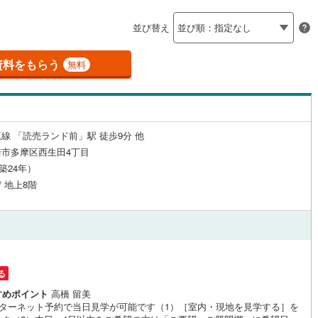
島根
岡山
広島
山口
釜石線
(
0
)
（
2
）
24時間有人管理
（
0
）
並び替え
花輪線
(
0
)
香川
愛媛
高知
保存した条件を見る
建ち方、日当たり
)
(
0
)
(
0
)
(
0
)
(
0
)
(
0
)
(
0
)
磐越東線
(
12
)
資料をもらう
無料
佐賀
長崎
熊本
大分
0
）
南向き（南東・南西含む）
陸羽東線
(
0
)
（
4
）
10
)
米坂線
(
0
)
戸なし
（
0
）
メゾネット
（
0
）
線 「読売ランド前」駅 徒歩9分 他
五能線
(
0
)
この条件で検索する
この条件で検索する
この条件で検索する
この条件で検索する
この条件で検索する
この条件で検索する
市区町村以下を選択
市区町村を選択す
駅を選択する
市多摩区西生田4丁目
施工・品質・工法関連
6
)
白新線
(
13
)
（築24年）
/ 地上8階
越後線
(
19
)
（
1
）
免震構造
（
0
）
ライン（宇都宮～逗子）
湘南新宿ライン（前橋～小田原）
総戸数200以上）
タワー（20階建て以上）
（
0
）
(
435
)
)
内房線
(
21
)
る
鹿島線
(
0
)
すめポイント
高橋 留美
駅が始発駅
（
0
）
海まで2km以内
（
0
）
ンターネット予約で当日見学が可能です（1）［室内・現地を見学する］を
東海道本線
(
280
)