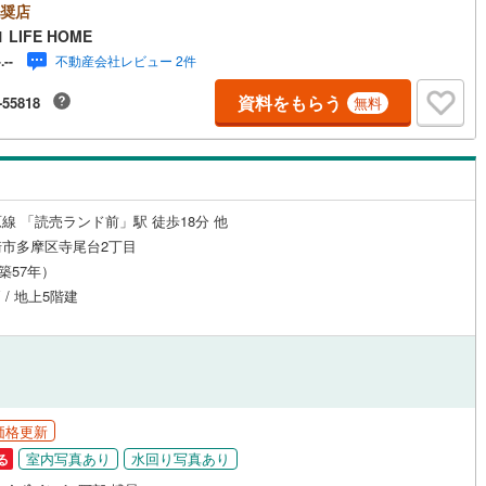
できる中古マンションです。20帖以上もあるリビングで快適な時間を過ご
奨店
応
)
片町線
(
37
)
みませんか。
LIFE HOME
不動産会社レビュー 2件
-.--
ン内見(相談)可
（
3
）
IT重説可
（
2
）
)
関西空港線
(
1
)
資料をもらう
-55818
無料
東線
(
164
)
本四備讃線
(
0
)
ン対応とは？
予土線
(
0
)
徳島線
(
4
)
線 「読売ランド前」駅 徒歩18分 他
土讃線
(
4
)
市多摩区寺尾台2丁目
線
(
69
)
香椎線
(
5
)
（築57年）
 / 地上5階建
肥薩線
(
0
)
6
)
唐津線
(
1
)
0
)
大村線
(
0
)
19
)
日豊本線
(
38
)
価格更新
室内写真あり
水回り写真あり
る
吉都線
(
0
)