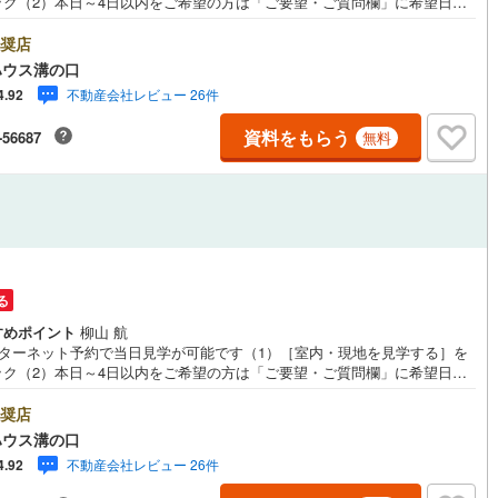
ック（2）本日～4日以内をご希望の方は「ご要望・ご質問欄」に希望日時
入ください！●10:00～21:00はお電話でのお問い合わせがスムーズです。
7
)
鶴見線
(
22
)
hoo！ 不動産キャンペーン対象店舗】当店で物件を成約するとPayPayポイ
奨店
もらえる「Yahoo！不動産 物件ご成約キャンペーン」の対象になりま
ハウス溝の口
ルジュサービス
3
)
（
0
）
キッズルーム
根岸線
(
114
)
（
0
）
「資料をもらう」「見学予約をする」ボタンからお問い合わせください。※
不動産会社レビュー 26件
4.92
ahoo！ JAPAN IDでログインしてください。※PayPayポイントは出金と
)
中央本線（JR東日本）
(
260
)
はできません。たくさんのお客様からのお言葉に感謝してこれからも楽し
資料をもらう
-56687
無料
敵なお家探しをお約束します。お家探しを始めてみようと思われたらまず
0
)
八高線
(
43
)
お気軽に東宝ハウス溝の口に相談してみませんか？何も決まっていなくて
0
）
オール電化
（
0
）
夫！まずはお客様の夢をお聞かせ下さい！未来の「不安」を「安心」に変
4
)
大糸線（JR東日本）
(
2
)
「未来カレンダー」もご来店時に好評です。スタッフ一同いつでもお客様
問合せをお待ちしております。
各駅停車）
(
108
)
埼京線
(
371
)
全体
)
東海道本線（JR東海）
(
152
)
る
リー住宅
（
0
）
飯田線
(
10
)
すめポイント
柳山 航
ンターネット予約で当日見学が可能です（1）［室内・現地を見学する］を
高山本線（JR東海）
(
6
)
ック（2）本日～4日以内をご希望の方は「ご要望・ご質問欄」に希望日時
入ください！●10:00～21:00はお電話でのお問い合わせがスムーズです。
ダイニング15畳以上
JR東海）
(
14
)
紀勢本線（JR東海）
(
2
)
hoo！ 不動産キャンペーン対象店舗】当店で物件を成約するとPayPayポイ
奨店
もらえる「Yahoo！不動産 物件ご成約キャンペーン」の対象になりま
ハウス溝の口
博多南線
(
13
)
「資料をもらう」「見学予約をする」ボタンからお問い合わせください。※
不動産会社レビュー 26件
4.92
ahoo！ JAPAN IDでログインしてください。※PayPayポイントは出金と
R西日本）
(
0
)
北陸本線
(
1
)
はできません。たくさんのお客様からのお言葉に感謝してこれからも楽し