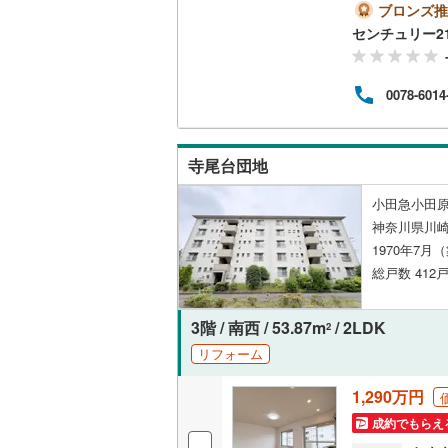
活が
ブロンズ推
オンライン対
桜井線
(
12
して
センチュリー21 
オンライ
阪和線
(
32
0078-6014
おおさか
オンライ
内子線
(
0
)
寺尾台団地
鳴門線
(
0
)
小田急小田原
土讃線
(
3
)
神奈川県川崎
鹿児島本
1970年7月
総戸数 412戸
三角線
(
6
)
長崎本線
(
3階 / 南西 / 53.87m
/ 2LDK
2
リフォーム
佐世保線
(
豊肥本線
(
1,290万円
成約でもらえ
日南線
(
6
)