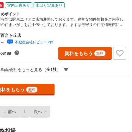
室内写真あり
水回り写真あり
る
すめポイント
営地下鉄東山線
(
88
)
名古屋市営地下鉄名城線
(
112
)
情報館は関東エリアに店舗展開しております。豊富な物件情報をご用意し
様の住まい探しをお手伝いしております。まずは最寄りの住宅情報館にお
営地下鉄桜通線
(
62
)
名古屋市営地下鉄上飯田線
(
5
)
にご相談ください。住宅ローン相談会も同時開催中無理のない住宅ローン
新百合ヶ丘店
算やご購入の際にかかる諸費用の概算も行っております。しっかりとした
地下鉄烏丸線
(
74
)
京都市営地下鉄東西線
(
75
)
計画のアドバイスをさせて頂きますので、お気軽にご相談ください。
不動産会社レビュー 2件
-.--
tro今里筋線
(
27
)
OsakaMetro御堂筋線
(
234
)
資料をもらう
-58188
無料
tro四つ橋線
(
189
)
OsakaMetro中央線
(
141
)
不動産会社をもっと見る（
全
1
社
）
tro堺筋線
(
127
)
神戸市営地下鉄西神・山手線
(
56
)
下鉄空港線
(
49
)
福岡市地下鉄箱崎線
(
4
)
資料をもらう
無料
14
)
函館市電
(
2
)
りび鉄道
(
0
)
わたらせ渓谷鐵道
(
0
)
前へ
1
次へ
行
(
6
)
会津鉄道
(
2
)
格相場
縦貫鉄道
(
0
)
しなの鉄道北しなの線
(
2
)