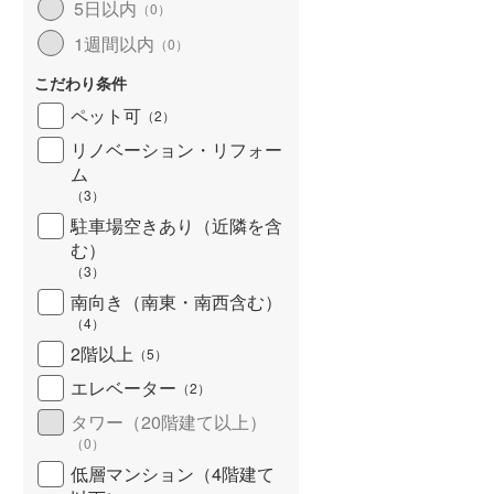
5日以内
（
0
）
北海道新幹線
(
0
)
1週間以内
（
0
）
山形新幹線
(
58
)
こだわり条件
東海道新幹線
(
182
)
ペット可
（
2
）
九州新幹線
(
24
)
リノベーション・リフォー
ム
（
3
）
駐車場空きあり（近隣を含
札幌市営地下鉄東豊線
(
15
)
む）
（
3
）
東京メトロ銀座線
(
221
)
南向き（南東・南西含む）
（
4
）
東京メトロ日比谷線
(
350
)
2階以上
（
5
）
東京メトロ有楽町線
(
374
)
エレベーター
（
2
）
東京メトロ副都心線
(
236
)
タワー（20階建て以上）
（
0
）
都営新宿線
(
232
)
低層マンション（4階建て
横浜市営地下鉄グリーンライン