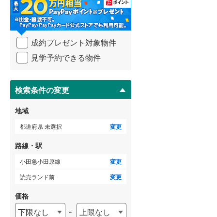
・
条
武蔵野線
(
131
)
件
を
ゲストルーム
横須賀線
(
188
)
（
0
）
成約プレゼント対象物件
マ
青梅線
(
31
)
イ
見学予約できる物件
ペ
小海線
(
5
)
ー
ＴＶモニタ付インターホン
ジ
京浜東北線
(
647
)
に
検索条件の変更
（
3
）
保
総武線
(
462
)
存
地域
す
御殿場線
(
23
)
る
都道府県 未選択
変更
中央本線（JR東海）
(
56
)
路線・駅
太多線
(
0
)
小田急小田原線
変更
名松線
(
2
)
読売ランド前
変更
東海道本線（JR西日本）
(
394
)
価格
下限なし
上限なし
~
小浜線
(
1
)