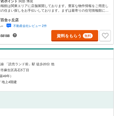
すめポイント
阿部 博晃
0
)
宮崎空港線
(
0
)
情報館は関東エリアに店舗展開しております。豊富な物件情報をご用意し
様の住まい探しをお手伝いしております。まずは最寄りの住宅情報館にお
線
(
94
)
上越新幹線
(
65
)
ご相談ください。【営業時間 10:00～19:00 火曜・水曜（祝日の場合
新百合ヶ丘店
業いたします）】「資料請求」「内覧」のお問い合わせは上記時間内です
ムーズにご対応が可能です。スタッフ一同お客様のお問合せをお待ちして
線
(
74
)
北陸新幹線
(
56
)
不動産会社レビュー 2件
-.--
ます。【住宅ローン相談会】開催中無理のない住宅ローンの試算やご購入
にかかる諸費用の概算も行っております。しっかりとした資金計画のアド
線
(
95
)
北陸新幹線（JR西日本）
(
14
)
資料をもらう
-58188
無料
スをさせて頂きますので、お気軽にご相談ください。お客様第一主義をモ
-にお引越しをしてからも安心して住んでいただけるよう、末永く誠実に努
幹線
(
2
)
せて頂きます。住宅情報館にお越し頂けたら、物件のご紹介だけではな
お住まいの疑問、不安、お家の事ならなんでもご相談いただけます。お客
要望をお伺いしながら誠心誠意、全力でサポートさせて頂きます。お客様
地下鉄南北線
(
16
)
札幌市営地下鉄東西線
(
21
)
一人に合わせたライフプランのご提案をさせていただきます。お気軽にご
線 「読売ランド前」駅 徒歩20分 他
ください。
下鉄南北線
(
75
)
仙台市地下鉄東西線
(
53
)
市麻生区高石5丁目
（築49年）
ロ丸ノ内線
(
344
)
東京メトロ丸ノ内方南支線
(
59
)
/ 地上4階建
ロ東西線
(
305
)
東京メトロ千代田線
(
248
)
ロ半蔵門線
(
208
)
東京メトロ南北線
(
370
)
線
(
271
)
都営三田線
(
370
)
戸線
(
627
)
横浜市営地下鉄ブルーライン
(
200
)