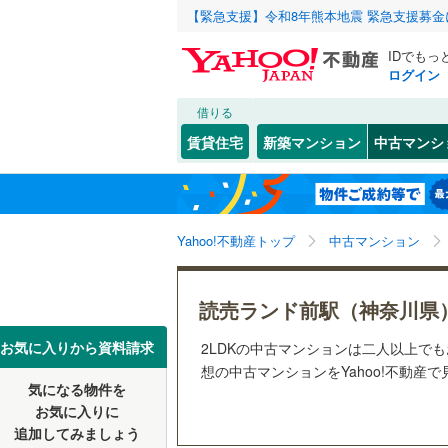
【緊急支援】令和8年熊本地震 緊急支援募
IDでもっ
ログイン
借りる
北海道
JR
北海道
函館本線
(
こだわり条件
リフォーム、
賃貸住宅
新築マンション
中古マンシ
石勝線
(
0
)
リノベー
東北
青森
（
3
）
根室本線
(
(
25
)
(
7
)
(
9
関東
東京
石北本線
(
Yahoo!不動産トップ
中古マンション
共用設備
常磐線
(
20
宅配ボッ
信越・北陸
新潟
読売ランド前駅（神奈川県
祖師ケ谷大蔵
(
9
)
(
2
高崎線
(
11
トランク
(
12
)
東海
愛知
お気に入りから資料請求
2LDKの中古マンションは二人以上で
両毛線
(
11
駐車場空
想の中古マンションをYahoo!不動産
烏山線
(
9
)
気になる物件を
（
3
）
近畿
大阪
お気に入りに
石巻線
(
2
)
追加してみましょう
管理・管理規
(
7
)
(
5
)
(
1