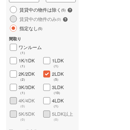
城端線
(
0
)
賃貸中の物件は除く
(
5
)
賃貸中の物件のみ
関西本線（JR西日本）
(
41
)
(
0
)
指定なし
(
5
)
大阪環状線
(
216
)
間取り
山陽本線（JR西日本）
(
142
)
ワンルーム
姫新線
(
18
)
（
1
）
1K/1DK
1LDK
ワイドバルコニー
（
1
）
吉備線
(
19
)
（
1
）
（
1
）
芸備線
(
11
)
2K/2DK
2LDK
（
2
）
（
5
）
可部線
(
10
)
3K/3DK
3LDK
（
1
）
（
13
）
宇部線
(
0
)
4K/4DK
4LDK
山陰本線
(
49
)
（
0
）
（
1
）
5K/5DK
5LDK以上
境線
(
1
)
（
0
）
（
0
）
奈良線
(
34
)