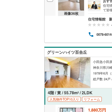
おす
後藤寺線
(
住宅
て皆
画像
36
枚
東北新幹
気軽に
住宅情報館 
は営
とス
秋田新幹
おり
の際
山陽新幹
0078-6014
バイ
ット
西九州新
めさ
く、
グリーンハイツ百合丘
様の
地下鉄
札幌市営
一人
小田急小田原
相談
仙台市地
神奈川県川崎
1978年6月
東京メト
総戸数 24戸 
東京メト
4階 / 東 / 55.78m
/ 2LDK
東京メト
2
人気物件TOP10入り
リフォーム
都営浅草
1,880万円
都営大江