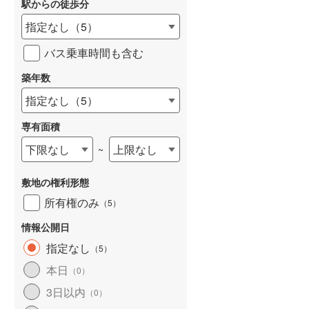
駅からの徒歩分
和歌山線
(
8
)
指定なし
（
5
）
東西線
(
110
)
バス乗車時間も含む
予讃線
(
7
)
築年数
詳しく見る
高徳線
(
12
)
指定なし
（
5
）
牟岐線
(
2
)
専有面積
山陽本線（JR九州）
(
2
)
下限なし
上限なし
~
篠栗線
(
16
)
敷地の権利形態
指宿枕崎線
(
8
)
所有権のみ
（
5
）
筑肥線
(
13
)
情報公開日
久大本線
(
11
)
指定なし
（
5
）
本日
（
0
）
日田彦山線
(
4
)
3日以内
（
0
）
筑豊本線
(
1
)