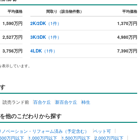
平均価格
間取り（該当物件数）
平均価格
道
(
0
)
北越急行ほくほく線
(
0
)
1,590万円
2K/2DK
（
1
件）
1,370万円
て銀河鉄道
(
6
)
青い森鉄道
(
1
)
2,527万円
3K/3DK
（
1
件）
4,980万円
弘南線
(
0
)
弘南鉄道大鰐線
(
0
)
鉄道鳥海山ろく線
(
0
)
福島交通飯坂線
(
6
)
3,756万円
4LDK
（
1
件）
7,390万円
長野線
(
3
)
上田電鉄別所線
(
2
)
を表示しています。
イトレール
(
9
)
関東鉄道竜ケ崎線
(
0
)
鉄道大洗鹿島線
(
3
)
ひたちなか海浜鉄道湊線
(
0
)
す
0
)
千葉都市モノレール
(
35
)
読売ランド前
百合ケ丘
新百合ケ丘
柿生
鉄道上毛線
(
8
)
秩父鉄道
(
5
)
を他のこだわりから探す
線
(
12
)
つくばエクスプレス
(
110
)
リノベーション・リフォーム済み（予定含む）
ペット可
155
)
京成押上線
(
40
)
500万円以下
1,000万円以下
1,500万円以下
2,000万円以下