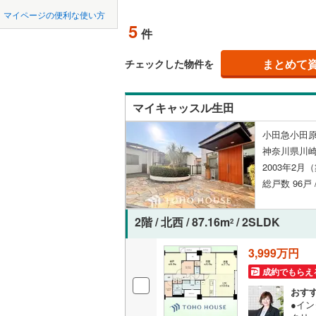
中国
鳥取
北上線
(
0
)
マイページの便利な使い方
ペット可
5
件
山田線
(
8
)
四国
徳島
配置、向き、
(
1
)
(
3
)
(
0
大湊線
(
0
)
まとめて
チェックした物件を
九州・沖縄
福岡
角住戸
（
只見線
(
2
)
マイキャッスル生田
奥羽本線
(
階下に住
小田急小田原
男鹿線
(
4
)
0
0
0
0
0
0
神奈川県川崎
該当物件
該当物件
該当物件
該当物件
該当物件
該当物件
件
件
件
件
件
件
構造・規模・
羽越本線
(
2003年2月
総戸数 96戸 
飯山線
(
0
)
耐震構造
湘南新宿
大規模（
2階 / 北西 / 87.16m
/ 2SLDK
2
(
411
)
（
1
）
3,999万円
外房線
(
21
成約でもらえ
立地
成田線
(
5
)
おす
最寄りの
●イ
東金線
(
1
)