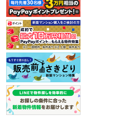
イン
(
1
)
しなの鉄道
(
5
)
津軽鉄道
(
0
)
三陸鉄道リアス線
(
0
)
仙台空港アクセス線
(
1
)
松本電鉄上高地線
(
2
)
関東鉄道常総線
(
3
)
銚子電気鉄道
(
0
)
上信電鉄上信線
(
10
)
埼玉新都市交通伊奈線
(
27
)
京成成田高速鉄道アクセス線
(
1
)
京成千葉線
(
58
)