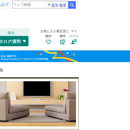
ヘルプ
冨安 報道
検索
お気に入り
最近見た
マイ
知る
物件
物件
ページ
千歳線
(
9
)
タログ/質問
日高本線
(
0
)
福島
宗谷本線
(
1
)
(
1
)
(
10
)
(
18
)
栃木
群馬
山梨
東北本線
(
172
)
一覧
川越線
(
56
)
自転車置き場
（
4
）
百合ケ丘
新百合ケ丘
(
6
)
吾妻線
(
11
)
バイク置き場
（
2
）
(
4
)
(
6
)
日光線
(
9
)
防犯カメラ
（
0
）
仙石線
(
43
)
和歌山
大船渡線
(
0
)
(
14
)
(
3
)
(
0
)