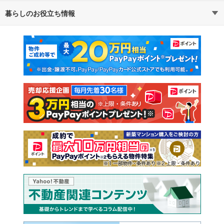
暮らしのお役立ち情報
不動産・住宅
賃貸住宅
マンションカタログ
教えて！住まいの先生
新築マンション
中古マンション
新築一戸建て
中古一戸建て
注文住宅
土地
売却査定