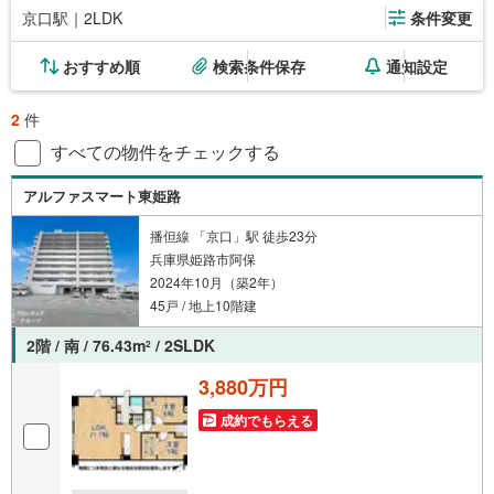
京口駅｜2LDK
条件変更
おすすめ順
検索条件保存
通知設定
2
件
すべての物件をチェックする
アルファスマート東姫路
播但線 「京口」駅 徒歩23分
兵庫県姫路市阿保
2024年10月（築2年）
45戸 / 地上10階建
2階 / 南 / 76.43m
/ 2SLDK
2
3,880万円
成約でもらえる