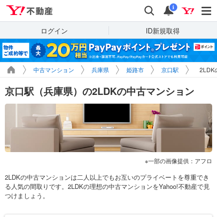
Yahoo!不動産
検索
通知
i
ログイン
ID新規取得
中古マンション
兵庫県
姫路市
京口駅
2LD
京口駅（兵庫県）の2LDKの中古マンション
一部の画像提供：アフロ
2LDKの中古マンションは二人以上でもお互いのプライベートを尊重でき
る人気の間取りです。2LDKの理想の中古マンションをYahoo!不動産で見
つけましょう。