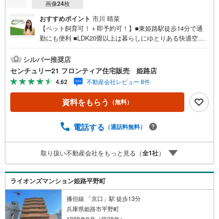
画像
24
枚
おすすめポイント
市川 晴菜
【ペット飼育可！＋即予約可！】■東姫路駅徒歩14分で通
勤にも便利 ■LDK20畳以上は暮らしにゆとりある快適空間
です■角部屋は風通しも良く隣と接していない為、生活音を
気にせず過ごせます 特徴・追焚機能があるので、冬場はす
シルバー推奨店
ぐに温め直せます・東姫路駅徒歩14分で通勤にも便利 ・宅
センチュリー21 フロンティア住宅販売 姫路店
配BOX付き。不在時の受け取りがとても便利です 立地・城
4.62
不動産会社レビュー 8件
陽小学校まで徒歩約11分・山陽中学校まで徒歩約36分 弊社
が選ばれる理由 1.お金の扱い方のプロ、ファイナンシャル
資料をもらう
（無料）
プランナーが資金計画をサポート！2.買い替えなどにも対
応できる売却専門チームあり！3.たくさんの銀行と繋がり
があるため、最も低金利になるように審査が可能！4.物件
電話する
（通話料無料）
のお引渡し後に必要になったお家のリフォームも弊社のリ
フォームプランナーがご提案！5.定期的にご連絡を繋ぎ、
取り扱い不動産会社をもっと見る（
全
1
社
）
有事の際に迅速にサポートいたします弊社は専門家同士が
連携をとっているため、より多くの知見がございます。お
気軽にお問合せください！
ライオンズマンション姫路平野町
播但線 「京口」駅 徒歩13分
兵庫県姫路市平野町
1988年9月（築38年）