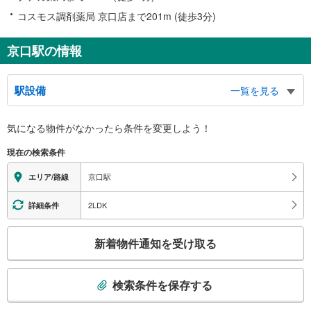
コスモス調剤薬局 京口店まで201m (徒歩3分)
京口駅の情報
駅設備
一覧を見る
バリアフリー状況
気になる物件がなかったら
条件を変更しよう！
※段差なしでの移動経路
（○：有り △：要駅員設備 ×：無し）
現在の検索条件
地上⇔ホーム：×
京口駅
エリア/路線
2LDK
詳細条件
こ
新着物件通知を受け取る
の
検
索
検索条件を保存する
条
件