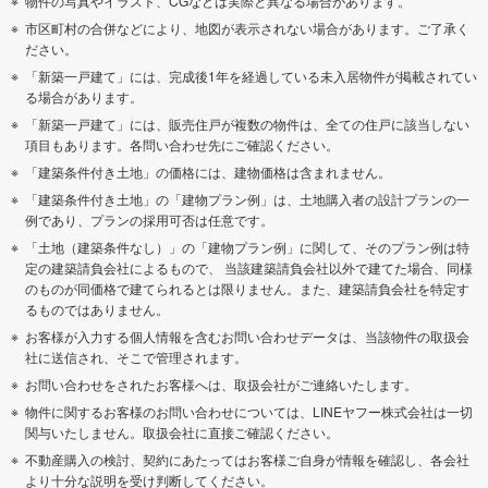
物件の写真やイラスト、CGなどは実際と異なる場合があります。
市区町村の合併などにより、地図が表示されない場合があります。ご了承く
ださい。
「新築一戸建て」には、完成後1年を経過している未入居物件が掲載されてい
る場合があります。
「新築一戸建て」には、販売住戸が複数の物件は、全ての住戸に該当しない
項目もあります。各問い合わせ先にご確認ください。
「建築条件付き土地」の価格には、建物価格は含まれません。
「建築条件付き土地」の「建物プラン例」は、土地購入者の設計プランの一
例であり、プランの採用可否は任意です。
「土地（建築条件なし）」の「建物プラン例」に関して、そのプラン例は特
定の建築請負会社によるもので、 当該建築請負会社以外で建てた場合、同様
のものが同価格で建てられるとは限りません。また、建築請負会社を特定す
るものではありません。
お客様が入力する個人情報を含むお問い合わせデータは、当該物件の取扱会
社に送信され、そこで管理されます。
お問い合わせをされたお客様へは、取扱会社がご連絡いたします。
物件に関するお客様のお問い合わせについては、LINEヤフー株式会社は一切
関与いたしません。取扱会社に直接ご確認ください。
不動産購入の検討、契約にあたってはお客様ご自身が情報を確認し、各会社
より十分な説明を受け判断してください。