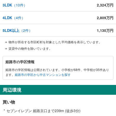
3LDK
（
10
件）
2,324万円
4LDK
（
4
件）
2,809万円
5LDK以上
（
2
件）
1,130万円
物件が所在する市区町村を対象とした平均価格を表示しています。
賃貸中の物件を除いています。
姫
姫路市の学区情報
路
姫路市の学区情報は公開されています。小学校が68件、中学校が35件あり
市
ます。
姫路市の学区から中古マンションを探す
に
関
す
周辺環境
る
情
買い物
報
セブンイレブン 姫路京口まで239m (徒歩3分)