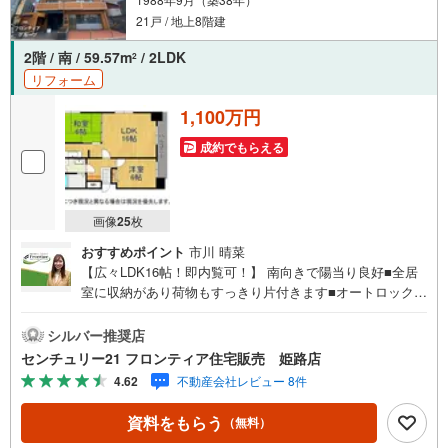
21戸 / 地上8階建
2階 / 南 / 59.57m
/ 2LDK
2
リフォーム
1,100万円
成約でもらえる
画像
25
枚
おすすめポイント
市川 晴菜
【広々LDK16帖！即内覧可！】 南向きで陽当り良好■全居
室に収納があり荷物もすっきり片付きます■オートロックや
管理人日勤で安心のマンション■ボンマルシェ大手前店徒歩
約9分と買い物至便 特徴・お料理がはかどるシステムキッ
シルバー推奨店
チンを採用・朝の支度に便利な独立洗面台付き・雨の日に
センチュリー21 フロンティア住宅販売 姫路店
嬉しいエレベーター完備・全居室に窓があり風通しも良好
4.62
不動産会社レビュー 8件
です 立地・白鷺小学校まで徒歩約14分（約1069m）・白鷺
中学校まで徒歩約14分（約1064m） 弊社が選ばれる理由 1.
資料をもらう
（無料）
お金の扱い方のプロ、ファイナンシャルプランナーが資金