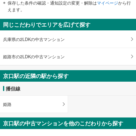
保存した条件の確認・通知設定の変更・解除は
マイページ
から行
で
えます。
通
知
同じこだわりでエリアを広げて探す
を
受
兵庫県の2LDKの中古マンション
け
取
る
姫路市の2LDKの中古マンション
・
条
件
京口駅の近隣の駅から探す
を
マ
播但線
イ
ペ
姫路
ー
ジ
に
京口駅の中古マンションを他のこだわりから探す
保
存