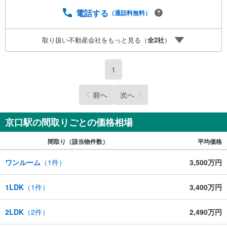
計画をサポート！2.買い替えなどにも対応できる売却専門
チームあり！3.たくさんの銀行と繋がりがあるため、最も
電話する
（通話料無料）
低金利になるように審査が可能！弊社は専門家同士が連携
をとっているため、より多くの知見がございますお気軽に
取り扱い不動産会社をもっと見る（
全
2
社
）
お問合せください！
1
前へ
次へ
京口駅の間取りごとの価格相場
間取り（該当物件数）
平均価格
ワンルーム
（
1
件）
3,500万円
1LDK
（
1
件）
3,400万円
2LDK
（
2
件）
2,490万円