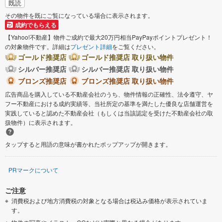
既読
その物件を既にご覧になっている場合に表示されます。
成約でもらえる
【Yahoo!不動産】物件ご成約で最大20万円相当PayPayポイントプレゼント！
の対象物件です。詳細は
プレゼント詳細
をご覧ください。
ゴールド推奨店
ゴールド推奨店 取り扱い物件
シルバー推奨店
シルバー推奨店 取り扱い物件
ブロンズ推奨店
ブロンズ推奨店 取り扱い物件
広告商品を購入している不動産会社のうち、物件情報の正確性、法令遵守、ヤ
フー不動産における成約実績等、当社所定の基準を満たした優良な店舗運営を
実践していると認めた不動産会社（もしくは当該認定を受けた不動産会社の取
扱物件）に表示されます。
タップすると用語の意味が書かれたポップアップが開きます。
PRマークについて
ご注意
消費税および地方消費税の対象となる場合は税込み価格が表示されていま
す。