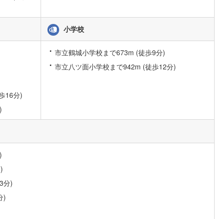
応
)
片町線
(
107
)
ン内見(相談)可
（
0
）
IT重説可
（
1
）
小学校
1
)
関西空港線
(
0
)
東線
(
172
)
本四備讃線
(
0
)
市立鶴城小学校まで673m (徒歩9分)
ン対応とは？
予土線
(
0
)
市立八ツ面小学校まで942m (徒歩12分)
徳島線
(
9
)
歩16分)
)
土讃線
(
12
)
)
線
(
181
)
香椎線
(
23
)
肥薩線
(
0
)
)
21
)
唐津線
(
0
)
)
2
)
大村線
(
0
)
3分)
63
)
日豊本線
(
121
)
分)
)
吉都線
(
0
)