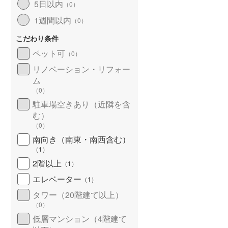
5日以内
（
0
）
北海道新幹線
(
0
)
1週間以内
（
0
）
山形新幹線
(
127
)
こだわり条件
東海道新幹線
(
217
)
ペット可
（
0
）
九州新幹線
(
50
)
リノベーション・リフォー
ム
（
0
）
駐車場空きあり（近隣を含
札幌市営地下鉄東豊線
(
30
)
む）
（
0
）
東京メトロ銀座線
(
84
)
南向き（南東・南西含む）
（
1
）
東京メトロ日比谷線
(
180
)
2階以上
（
1
）
東京メトロ有楽町線
(
332
)
エレベーター
（
1
）
東京メトロ副都心線
(
162
)
タワー（20階建て以上）
（
0
）
都営新宿線
(
203
)
低層マンション（4階建て
横浜市営地下鉄グリーンライン