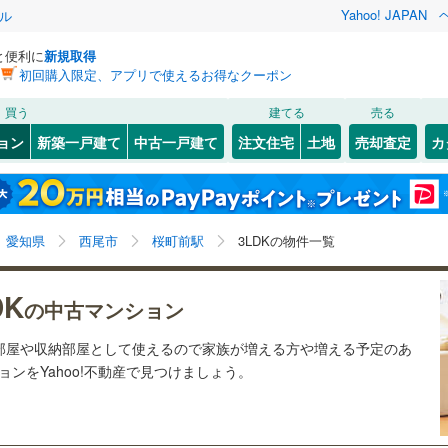
Yahoo! JAPAN
ル
と便利に
新規取得
初回購入限定、アプリで使えるお得なクーポン
検索条件を保存しました
買う
建てる
売る
33
)
札沼線
(
11
)
リノベーション
ョン
新築一戸建て
中古一戸建て
注文住宅
土地
売却査定
カ
この検索条件の新着物件通知は、
マイページ
から設定できます。
室蘭本線
(
1
)
ション・リフォーム
築古・築30年以上
（
1
）
岩手
宮城
秋田
山形
4
)
富良野線
(
1
)
1
)
(
5
)
(
0
)
(
0
)
(
0
)
(
0
)
(
1
)
桜町前駅、3LDK
神奈川
埼玉
千葉
茨城
2
)
釧網本線
(
0
)
愛知県
西尾市
桜町前駅
3LDKの物件一覧
3
)
水郡線
(
30
)
クスあり
（
0
）
24時間ゴミ出し可
（
0
）
長野
富山
石川
福井
DK
の中古マンション
7
)
上越線
(
19
)
検索条件を保存する
ルーム
（
0
）
エレベーター
（
1
）
閉じる
閉じる
お気に入りリストを見る
お気に入りリストを見る
閉じる
閉じる
岐阜
静岡
三重
供部屋や収納部屋として使えるので家族が増える方や増える予定のあ
)
水戸線
(
3
)
きあり（近隣を含む）
オートロック
（
0
）
マイページ
ョンをYahoo!不動産で見つけましょう。
)
仙山線
(
72
)
兵庫
京都
滋賀
奈良
気仙沼線
(
0
)
約