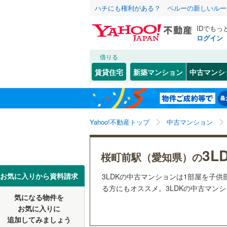
ハチにも権利がある？ ペルーの新しいルー
IDでもっ
ログイン
借りる
北海道
JR
北海道
函館本線
(
こだわり条件
リフォーム、
賃貸住宅
新築マンション
中古マンシ
石勝線
(
0
)
リノベー
東北
青森
（
0
）
根室本線
(
(
7
)
(
7
)
(
1
関東
東京
石北本線
(
Yahoo!不動産トップ
中古マンション
共用設備
常磐線
(
31
宅配ボッ
信越・北陸
新潟
(
0
)
(
0
)
3L
桜町前駅（愛知県）の
高崎線
(
28
トランク
東海
愛知
お気に入りから資料請求
3LDKの中古マンションは1部屋を子
両毛線
(
18
駐車場空
る方にもオススメ。3LDKの中古マンシ
烏山線
(
26
気になる物件を
（
0
）
近畿
大阪
お気に入りに
石巻線
(
5
)
追加してみましょう
管理・管理規