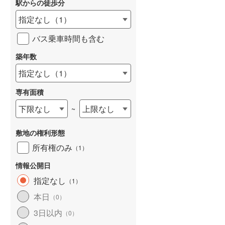
駅からの徒歩分
和歌山線
(
19
)
指定なし
（
1
）
東西線
(
120
)
バス乗車時間も含む
予讃線
(
26
)
築年数
詳しく見る
高徳線
(
35
)
指定なし
（
1
）
牟岐線
(
11
)
専有面積
山陽本線（JR九州）
(
7
)
下限なし
上限なし
~
篠栗線
(
31
)
敷地の権利形態
指宿枕崎線
(
33
)
所有権のみ
（
1
）
筑肥線
(
35
)
情報公開日
久大本線
(
41
)
指定なし
（
1
）
本日
（
0
）
日田彦山線
(
18
)
3日以内
（
0
）
筑豊本線
(
9
)