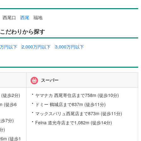
6
)
七尾線
(
0
)
ッチン
（
0
）
対面キッチン
（
0
）
西尾口
西尾
福地
高山本線（JR西日本）
(
1
)
こだわりから探す
JR西日本）
(
12
)
湖西線
(
45
)
機あり
（
0
）
浴室に窓あり
（
0
）
)
福知山線
(
177
)
00万円以下
2,000万円以下
3,000万円以下
庭
11
)
播但線
(
37
)
ルコニー
（
0
）
専用庭
（
0
）
)
津山線
(
28
)
)
伯備線
(
49
)
スーパー
呉線
(
58
)
インクローゼット
(徒歩2分)
ヤマナカ 西尾寄住店まで758m (徒歩10分)
山口線
(
2
)
 (徒歩6
ドミー 鶴城店まで837m (徒歩11分)
マックスバリュ西尾店まで873m (徒歩11分)
2
)
美祢線
(
0
)
契約、入居関連など
歩7分)
Felna 道光寺店まで1,082m (徒歩14分)
因美線
(
2
)
分)
能
（
0
）
草津線
(
8
)
m (徒歩1