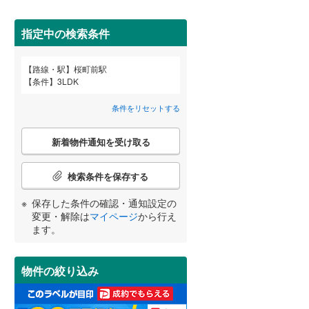
田沢湖線
(
15
)
指定中の検索条件
八戸線
(
0
)
磐越西線
(
20
)
路線・駅
桜町前駅
宮崎
鹿児島
沖縄
条件
3LDK
2階以上
（
1
）
陸羽西線
(
0
)
条件をリセットする
左沢線
(
3
)
最上階
（
0
）
こ
津軽線
(
1
)
新着物件通知を受け取る
の
する
る
条件をリセットする
条件をリセットする
条件をリセットする
条件をリセットする
条件をリセットする
条件をリセットする
検
信越本線
(
37
)
索
検索条件を保存する
条
弥彦線
(
3
)
制震構造
（
0
）
件
保存した条件の確認・通知設定の
で
総武本線
(
252
)
低層マンション（4階建て以
変更・解除は
マイページ
から行え
通
ます。
下）
（
0
）
知
を
京葉線
(
255
)
受
物件の絞り込み
け
久留里線
(
3
)
取
小学校まで1km以内
（
0
）
る
山手線
(
326
)