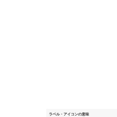
いすみ鉄
IGRいわ
弘南鉄道
由利高原
長野電鉄
宇都宮ラ
鹿島臨海
小湊鐵道
(
上毛電気
流鉄流山
京成本線
(
ラベル・アイコンの意味