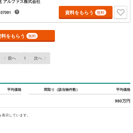
尾 アルファス株式会社
0
)
鶴見線
(
55
)
資料をもらう
-57091
無料
ルジュサービス
0
)
（
0
）
キッズルーム
根岸線
(
208
)
（
0
）
0
)
中央本線（JR東日本）
(
302
)
資料をもらう
無料
4
)
八高線
(
94
)
0
）
オール電化
（
0
）
7
)
大糸線（JR東日本）
(
1
)
前へ
1
次へ
各駅停車）
(
237
)
埼京線
(
478
)
全体
)
東海道本線（JR東海）
(
254
)
リー住宅
（
0
）
)
飯田線
(
27
)
平均価格
間取り（該当物件数）
平均価格
)
高山本線（JR東海）
(
20
)
980万円
ダイニング15畳以上
JR東海）
(
29
)
紀勢本線（JR東海）
(
4
)
を表示しています。
博多南線
(
34
)
R西日本）
(
0
)
北陸本線
(
3
)