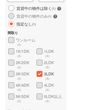
城端線
(
1
)
賃貸中の物件は除く
(
1
)
賃貸中の物件のみ
関西本線（JR西日本）
(
100
)
(
0
)
指定なし
(
1
)
大阪環状線
(
204
)
間取り
山陽本線（JR西日本）
(
405
)
ワンルーム
姫新線
(
35
)
（
0
）
1K/1DK
1LDK
ワイドバルコニー
（
0
）
吉備線
(
26
)
（
0
）
（
0
）
芸備線
(
43
)
2K/2DK
2LDK
（
0
）
（
0
）
可部線
(
44
)
3K/3DK
3LDK
（
0
）
（
1
）
宇部線
(
2
)
4K/4DK
4LDK
山陰本線
(
78
)
（
0
）
（
0
）
5K/5DK
5LDK以上
境線
(
5
)
（
0
）
（
0
）
奈良線
(
76
)