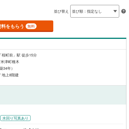
島根
岡山
広島
山口
釜石線
(
0
)
（
0
）
24時間有人管理
（
0
）
並び替え
)
花輪線
(
0
)
香川
愛媛
高知
保存した条件を見る
建ち方、日当たり
磐越東線
(
27
)
資料をもらう
無料
佐賀
長崎
熊本
大分
0
）
南向き（南東・南西含む）
陸羽東線
(
2
)
（
1
）
25
)
米坂線
(
0
)
戸なし
（
0
）
メゾネット
（
0
）
「桜町前」駅 徒歩15分
五能線
(
0
)
この条件で検索する
この条件で検索する
この条件で検索する
この条件で検索する
この条件で検索する
この条件で検索する
市区町村以下を選択
市区町村を選択す
駅を選択する
市米津町種木
施工・品質・工法関連
8
)
白新線
(
11
)
（築34年）
/ 地上8階建
越後線
(
29
)
（
0
）
免震構造
（
0
）
ライン（宇都宮～逗子）
湘南新宿ライン（前橋～小田原）
総戸数200以上）
タワー（20階建て以上）
（
0
）
(
674
)
)
内房線
(
58
)
)
鹿島線
(
0
)
水回り写真あり
駅が始発駅
（
0
）
海まで2km以内
（
0
）
東海道本線
(
404
)