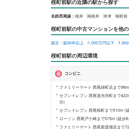
桜町前駅の近隣の駅から探す
越美北線
(
独立型キ
名鉄西尾線：
桜井
南桜井
米津
桜町前
氷見線
(
3
)
浴室
桜町前駅の中古マンションを他の
紀勢本線（
浴室乾燥
桜島線
(
22
築古・築30年以上
1,000万円以下
1,5
バルコニー、
加古川線
(
桜町前駅の周辺環境
ルーフバ
赤穂線
(
32
宇野線
(
64
コンビニ
収納
福塩線
(
7
)
ウォーク
ファミリーマート 西尾緑町店まで98m 
岩徳線
(
2
)
（
0
）
セブンイレブン 西尾道光寺町まで422m
分)
小野田線
(
販売、価格、
セブンイレブン 西尾桜町まで510m (徒
舞鶴線
(
1
)
ローソン 西尾戸ケ崎まで575m (徒歩8
即入居可
木次線
(
0
)
ファミリーマート 西尾新渡場店まで726