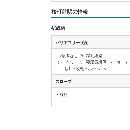
後藤寺線
(
桜町前駅の情報
東北新幹
駅設備
秋田新幹
山陽新幹
バリアフリー状況
西九州新
※段差なしでの移動経路
（○：有り △：要駅員設備 ×：無し）
地下鉄
札幌市営
地上⇔改札⇔ホーム：○
仙台市地
スロープ
東京メト
・有り
東京メト
東京メト
都営浅草
都営大江