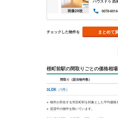
ハウスドゥ 西
共用施設
南武線
(
29
画像
29
枚
0078-6014
コンシェ
横浜線
(
34
相模線
(
24
まとめて
設備
チェックした物件を
五日市線
(
床暖房
（
篠ノ井線
(
常磐線（
間取り、居室
伊東線
(
13
桜町前駅の間取りごとの価格相場
バリアフ
身延線
(
10
間取り（該当物件数）
LD
武豊線
(
16
3LDK
（
1
件）
リビング
関西本線（
物件が所在する市区町村を対象とした平均価格
（
1
）
参宮線
(
2
)
賃貸中の物件を除いています。
キッチン
大糸線（J