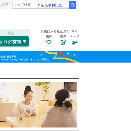
ヘルプ
広島平和記念式典 高市総理
検索
お気に入り
最近見た
マイ
知る
物件
物件
ページ
千歳線
(
20
)
タログ/質問
日高本線
(
0
)
福島
宗谷本線
(
2
)
(
0
)
(
1
)
(
0
)
栃木
群馬
山梨
東北本線
(
409
)
川越線
(
154
)
自転車置き場
（
0
）
吾妻線
(
1
)
バイク置き場
（
0
）
日光線
(
27
)
防犯カメラ
（
0
）
仙石線
(
83
)
和歌山
大船渡線
(
2
)