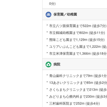
0分)
オンライン対
桜井線
(
32
オンライ
保育園／幼稚園
阪和線
(
14
おおさか
市立八ツ面保育園まで522m (徒歩7分)
オンライ
内子線
(
0
)
市立鶴城幼稚園まで802m (徒歩11分)
熊味こども園まで1,129m (徒歩15分)
鳴門線
(
0
)
ユリアいぶんこども園まで1,222m (徒
土讃線
(
10
市立米津保育園まで1,366m (徒歩18分
鹿児島本
病院
三角線
(
6
)
青山歯科クリニックまで79m (徒歩1分
長崎本線
(
13あさいクリニックまで85m (徒歩2分
佐世保線
(
さくらまちクリニックまで213m (徒歩
豊肥本線
(
みどりまち心療内科まで230m (徒歩3
日南線
(
14
三村歯科医院まで252m (徒歩4分)