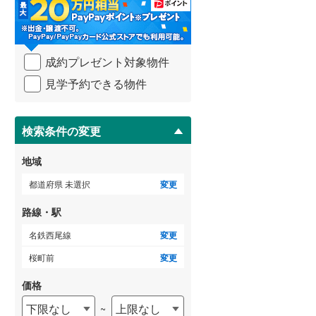
・
条
武蔵野線
(
398
)
件
を
ゲストルーム
横須賀線
(
320
)
（
0
）
成約プレゼント対象物件
マ
青梅線
(
79
)
イ
見学予約できる物件
ペ
小海線
(
0
)
ー
ＴＶモニタ付インターホン
ジ
京浜東北線
(
1,000
)
に
検索条件の変更
（
0
）
保
総武線
(
565
)
存
地域
す
御殿場線
(
42
)
る
都道府県 未選択
変更
中央本線（JR東海）
(
84
)
路線・駅
太多線
(
1
)
名鉄西尾線
変更
名松線
(
1
)
桜町前
変更
東海道本線（JR西日本）
(
653
)
価格
下限なし
上限なし
~
小浜線
(
2
)