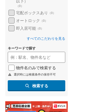
以下）
(
98
)
（
0
）
宅配ボックスあり
（
0
）
名古屋市営地下鉄鶴舞線
(
118
)
オートロック
（
0
）
名古屋市営地下鉄名港線
(
39
)
即入居可能
（
0
）
OsakaMetro長堀鶴見緑地線
(
145
)
すべてのこだわりを見る
OsakaMetro谷町線
(
211
)
キーワードで探す
OsakaMetro千日前線
(
118
)
神戸市営地下鉄海岸線
(
16
)
物件名のみで検索する
福岡市地下鉄七隈線
(
93
)
選択時には検索条件の保存不可
函館市電宝来・谷地頭線
(
1
)
検索する
真岡鐵道
(
0
)
山形鉄道フラワー長井線
(
0
)
えちごトキめき鉄道妙高はねうまラ