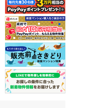
イン
(
0
)
しなの鉄道
(
1
)
津軽鉄道
(
0
)
三陸鉄道リアス線
(
0
)
仙台空港アクセス線
(
7
)
松本電鉄上高地線
(
1
)
関東鉄道常総線
(
7
)
銚子電気鉄道
(
0
)
上信電鉄上信線
(
12
)
埼玉新都市交通伊奈線
(
88
)
京成成田高速鉄道アクセス線
(
0
)
京成千葉線
(
144
)