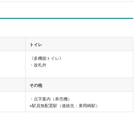
0
)
宮崎空港線
(
0
)
線
(
184
)
上越新幹線
(
113
)
線
(
134
)
北陸新幹線
(
101
)
線
(
160
)
北陸新幹線（JR西日本）
(
27
)
トイレ
幹線
(
4
)
《多機能トイレ》
・改札外
地下鉄南北線
(
27
)
札幌市営地下鉄東西線
(
53
)
下鉄南北線
(
152
)
仙台市地下鉄東西線
(
87
)
その他
ロ丸ノ内線
(
135
)
東京メトロ丸ノ内方南支線
(
11
)
・点字案内（券売機）
ロ東西線
(
336
)
東京メトロ千代田線
(
137
)
※駅員無配置駅（連絡先：東岡崎駅）
ロ半蔵門線
(
115
)
東京メトロ南北線
(
230
)
線
(
170
)
都営三田線
(
283
)
戸線
(
395
)
横浜市営地下鉄ブルーライン
(
370
)