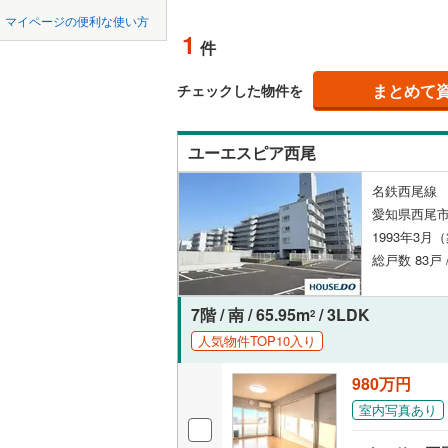
中国
鳥取
北上線
(
1
)
マイページの便利な使い方
ペット可
1
件
山田線
(
17
四国
徳島
配置、向き、
大湊線
(
0
)
まとめて
チェックした物件を
九州・沖縄
福岡
角住戸
（
只見線
(
3
)
ユーエスピア西尾
奥羽本線
(
階下に住
名鉄西尾線 
男鹿線
(
9
)
0
0
0
0
0
0
愛知県西尾
該当物件
該当物件
該当物件
該当物件
該当物件
該当物件
件
件
件
件
件
件
構造・規模・
羽越本線
(
1993年3月
総戸数 83戸 
飯山線
(
0
)
耐震構造
湘南新宿
大規模（
7階 / 南 / 65.95m
/ 3LDK
2
(
578
)
（
0
）
人気物件TOP10入り
外房線
(
63
980万円
立地
成田線
(
28
室内写真あり
最寄りの
東金線
(
8
)