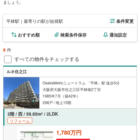
ましょう。
平林駅｜最寄りの駅が始発駅
条件変更
おすすめ順
検索条件保存
通知設定
8
件
すべての物件をチェックする
ルネ住之江
OsakaMetroニュートラム 「平林」駅 徒歩5分
大阪府大阪市住之江区平林南2丁目
1985年7月（築42年）
298戸 / 地上15階
2階 / 西 / 58.85m
/ 2LDK
2
リフォーム
1,780万円