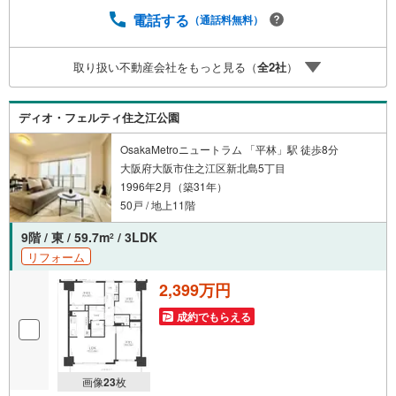
前にご連絡いただけますと、スムーズにご案内が可能で
す。ご連絡お待ちしております！
電話する
（通話料無料）
取り扱い不動産会社をもっと見る（
全
2
社
）
ディオ・フェルティ住之江公園
OsakaMetroニュートラム 「平林」駅 徒歩8分
大阪府大阪市住之江区新北島5丁目
1996年2月（築31年）
50戸 / 地上11階
9階 / 東 / 59.7m
/ 3LDK
2
リフォーム
2,399万円
成約でもらえる
画像
23
枚