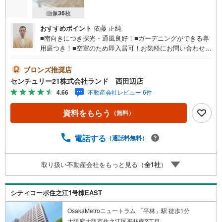
画像
36
枚
おすすめポイント
依藤 正純
■南向きにつき採光・通風良好！■ガーデニングができる専
用庭つき！■空室のため即入居可！お気軽にお問い合わせく
ださい！＜センチュリー21ランドについて＞●センチュリ
ー21ランド西田辺店は・・・ お客様のニーズに寄り添
ブロンズ推奨店
い、大切なお住まいのご購入に最後まで伴走いたします！●
センチュリー21株式会社ランド 西田辺店
リフォームのご相談も承っております。●購入・売却・ロー
4.66
不動産会社レビュー 6件
ンのご相談・・・なんでもお気軽にご相談くださいませ！
〇大阪メトロ御堂筋線「西田辺」駅より徒歩1分！〇営業時
資料をもらう
（無料）
間:10:00～20:00（火曜日・水曜日定休日※祝日は営業）事
前にご連絡いただけますと、スムーズにご案内が可能で
す。ご連絡お待ちしております！
電話する
（通話料無料）
取り扱い不動産会社をもっと見る（
全
1
社
）
シティコーポ住之江1号棟EAST
OsakaMetroニュートラム 「平林」駅 徒歩1分
大阪府大阪市住之江区平林南2丁目