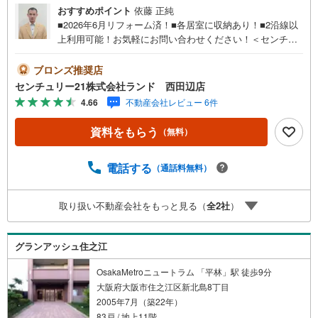
おすすめポイント
依藤 正純
■2026年6月リフォーム済！■各居室に収納あり！■2沿線以
上利用可能！お気軽にお問い合わせください！＜センチュ
リー21ランドについて＞●センチュリー21ランド西田辺店
は・・・ お客様のニーズに寄り添い、大切なお住まいの
ブロンズ推奨店
ご購入に最後まで伴走いたします！●リフォームのご相談も
センチュリー21株式会社ランド 西田辺店
承っております。●購入・売却・ローンのご相談・・・なん
4.66
不動産会社レビュー 6件
でもお気軽にご相談くださいませ！〇大阪メトロ御堂筋線
「西田辺」駅より徒歩1分！〇営業時間:10:00～20:00（火
資料をもらう
（無料）
曜日・水曜日定休日※祝日は営業）事前にご連絡いただけま
すと、スムーズにご案内が可能です。ご連絡お待ちしてお
ります！
電話する
（通話料無料）
取り扱い不動産会社をもっと見る（
全
2
社
）
グランアッシュ住之江
OsakaMetroニュートラム 「平林」駅 徒歩9分
大阪府大阪市住之江区新北島8丁目
2005年7月（築22年）
83戸 / 地上11階