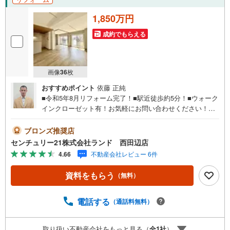
1,850万円
成約でもらえる
画像
36
枚
おすすめポイント
依藤 正純
■令和5年8月リフォーム完了！■駅近徒歩約5分！■ウォーク
インクローゼット有！お気軽にお問い合わせください！＜
センチュリー21ランドについて＞●センチュリー21ランド
西田辺店は・・・ お客様のニーズに寄り添い、大切なお
ブロンズ推奨店
住まいのご購入に最後まで伴走いたします！●リフォームの
センチュリー21株式会社ランド 西田辺店
ご相談も承っております。●購入・売却・ローンのご相
4.66
不動産会社レビュー 6件
談・・・なんでもお気軽にご相談くださいませ！〇大阪メ
トロ御堂筋線「西田辺」駅より徒歩1分！〇営業時間:10:00
資料をもらう
（無料）
～20:00（火曜日・水曜日定休日※祝日は営業）事前にご連
絡いただけますと、スムーズにご案内が可能です。ご連絡
お待ちしております！
電話する
（通話料無料）
取り扱い不動産会社をもっと見る（
全
1
社
）