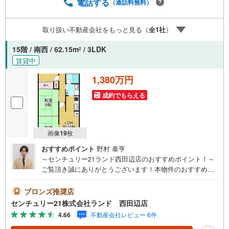
ります！
電話する
（通話料無料）
取り扱い不動産会社をもっと見る（
全
1
社
）
15階 / 南西 / 62.15m
/ 3LDK
2
賃貸中
1,380万円
成約でもらえる
画像
19
枚
おすすめポイント
野村 泰亨
～センチュリー21ランド西田辺店のおすすめポイント！～
ご覧頂き誠にありがとうございます！本物件のおすすめポ
イントはこちら！＜物件について＞■オーナーチェンジ物件
■最上階15階部分■南西向き住戸■陽当たり・眺望・通風良
ブロンズ推奨店
好＜立地＞■南港ポートタウン線「平林」駅より徒歩約5分
センチュリー21株式会社ランド 西田辺店
お気軽にお問い合わせください！＜センチュリー21ランド
4.66
不動産会社レビュー 6件
について＞●センチュリー21ランド西田辺店は・・・ お