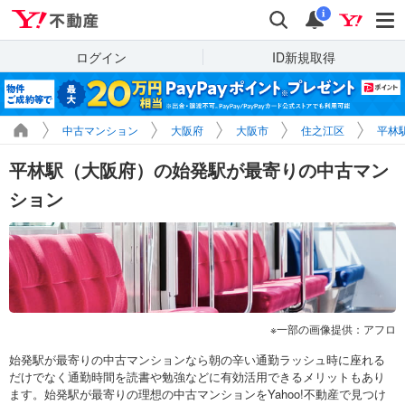
Yahoo!不動産
検索
通知
i
ログイン
ID新規取得
中古マンション
大阪府
大阪市
住之江区
平林
平林駅（大阪府）の始発駅が最寄りの中古マン
ション
一部の画像提供：アフロ
始発駅が最寄りの中古マンションなら朝の辛い通勤ラッシュ時に座れる
だけでなく通勤時間を読書や勉強などに有効活用できるメリットもあり
ます。始発駅が最寄りの理想の中古マンションをYahoo!不動産で見つけ