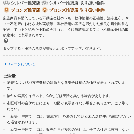
シルバー推奨店
シルバー推奨店 取り扱い物件
ブロンズ推奨店
ブロンズ推奨店 取り扱い物件
広告商品を購入している不動産会社のうち、物件情報の正確性、法令遵守、ヤ
フー不動産における成約実績等、当社所定の基準を満たした優良な店舗運営を
実践していると認めた不動産会社（もしくは当該認定を受けた不動産会社の取
扱物件）に表示されます。
タップすると用語の意味が書かれたポップアップが開きます。
PRマークについて
ご注意
消費税および地方消費税の対象となる場合は税込み価格が表示されていま
す。
物件の写真やイラスト、CGなどは実際と異なる場合があります。
市区町村の合併などにより、地図が表示されない場合があります。ご了承く
ださい。
「新築一戸建て」には、完成後1年を経過している未入居物件が掲載されてい
る場合があります。
「新築一戸建て」には、販売住戸が複数の物件は、全ての住戸に該当しない