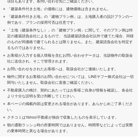
項目もあります。各問い合わせ先にご確認ください。
「建築条件付き土地」の価格には、建物価格は含まれません。
「建築条件付き土地」の「建物プラン例」は、土地購入者の設計プランの一
例であり、プランの採用可否は任意です。
「土地（建築条件なし）」の「建物プラン例」に関して、そのプラン例は特
定の建築請負会社によるもので、 当該建築請負会社以外で建てた場合、同様
のものが同価格で建てられるとは限りません。また、建築請負会社を特定す
るものではありません。
お客様が入力する個人情報を含むお問い合わせデータは、当該物件の取扱会
社に送信され、そこで管理されます。
お問い合わせをされたお客様へは、取扱会社がご連絡いたします。
物件に関するお客様のお問い合わせについては、LINEヤフー株式会社は一切
関与いたしません。取扱会社に直接ご確認ください。
不動産購入の検討、契約にあたってはお客様ご自身が情報を確認し、各会社
より十分な説明を受け判断してください。
本ページの掲載内容は変更される場合があります。あらかじめご了承くださ
い。
クチコミはYahoo!不動産が独自で収集したものを表示しています。
朝の通勤ラッシュ時の所要時間ではありません。時間帯などによっては実際
の乗車時間と異なる場合があります。