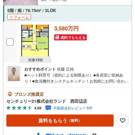
5階 / 南 / 78.75m
/ 3LDK
2
リフォーム
3,580万円
成約でもらえる
画像
13
枚
おすすめポイント
依藤 正純
■ペット飼育可（規約による制限あり）■各居室に収納あ
り！■食洗機付きシステムキッチン！お気軽にお問い合わせ
ください！＜センチュリー21ランドについて＞●センチュ
リー21ランド西田辺店は・・・ お客様のニーズに寄り添
ブロンズ推奨店
い、大切なお住まいのご購入に最後まで伴走いたします！●
センチュリー21株式会社ランド 西田辺店
リフォームのご相談も承っております。●購入・売却・ロー
4.66
不動産会社レビュー 6件
ンのご相談・・・なんでもお気軽にご相談くださいませ！
〇大阪メトロ御堂筋線「西田辺」駅より徒歩1分！〇営業時
資料をもらう
（無料）
間:10:00～20:00（火曜日・水曜日定休日※祝日は営業）事
前にご連絡いただけますと、スムーズにご案内が可能で