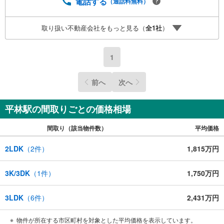
す。ご連絡お待ちしております！
電話する
（通話料無料）
取り扱い不動産会社をもっと見る（
全
1
社
）
1
前へ
次へ
平林駅の間取りごとの価格相場
間取り（該当物件数）
平均価格
2LDK
（
2
件）
1,815万円
3K/3DK
（
1
件）
1,750万円
3LDK
（
6
件）
2,431万円
物件が所在する市区町村を対象とした平均価格を表示しています。