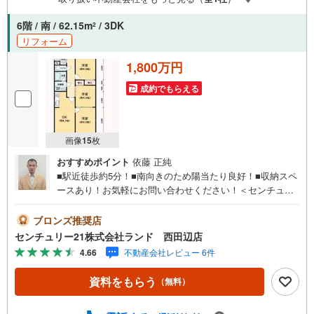
6階 / 南 / 62.15m
/ 3DK
2
リフォーム
1,800万円
成約でもらえる
画像
15
枚
おすすめポイント
依藤 正純
■駅近徒歩約5分！■南向きのため陽当たり良好！■収納スペ
ースあり！お気軽にお問い合わせください！＜センチュリ
ー21ランドについて＞●センチュリー21ランド西田辺店
は・・・ お客様のニーズに寄り添い、大切なお住まいの
ブロンズ推奨店
ご購入に最後まで伴走いたします！●リフォームのご相談も
センチュリー21株式会社ランド 西田辺店
承っております。●購入・売却・ローンのご相談・・・なん
4.66
不動産会社レビュー 6件
でもお気軽にご相談くださいませ！〇大阪メトロ御堂筋線
「西田辺」駅より徒歩1分！〇営業時間:10:00～20:00（火
資料をもらう
（無料）
曜日・水曜日定休日※祝日は営業）事前にご連絡いただけま
すと、スムーズにご案内が可能です。ご連絡お待ちしてお