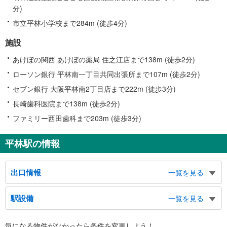
分)
市立平林小学校まで284m (徒歩4分)
施設
あけぼの関西 あけぼの薬局 住之江店まで138m (徒歩2分)
ローソン銀行 平林南一丁目共同出張所まで107m (徒歩2分)
セブン銀行 大阪平林南2丁目店まで222m (徒歩3分)
長崎歯科医院まで138m (徒歩2分)
ファミリー西田歯科まで203m (徒歩3分)
平林駅の情報
出口情報
一覧を見る
１出口
駅設備
一覧を見る
住之江通北側、平林南１丁目、泉２丁目
２出口
バリアフリー状況
気になる物件がなかったら
条件を変更しよう！
住之江通南側、平林南２丁目、新北島５−８丁目