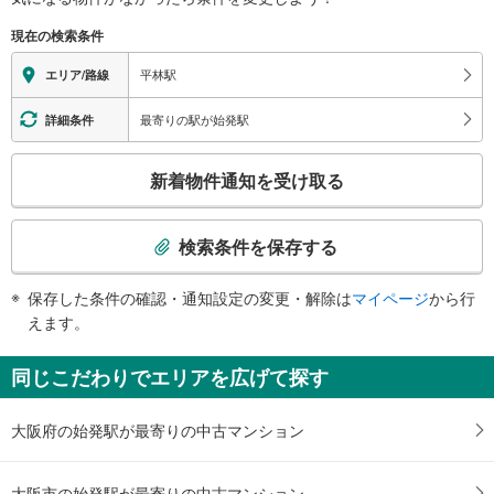
※段差なしでの移動経路
（○：有り △：要駅員設備 ×：無し）
現在の検索条件
地上⇔改札⇔ホーム：○
エレベータ
平林駅
エリア/路線
・ホーム⇔改札
・改札⇔２番出口
最寄りの駅が始発駅
詳細条件
エスカレータ
こ
・ホーム⇔改札
新着物件通知を受け取る
トイレ
の
検
《多機能トイレ》
索
・改札内
検索条件を保存する
スロープ
条
件
・改札⇔１番出口
保存した条件の確認・通知設定の変更・解除は
マイページ
から行
で
・改札⇔２番出口
えます。
その他
通
知
・ＡＥＤ
同じこだわりでエリアを広げて探す
・点字運賃表
を
受
大阪府の始発駅が最寄りの中古マンション
け
取
る
大阪市の始発駅が最寄りの中古マンション