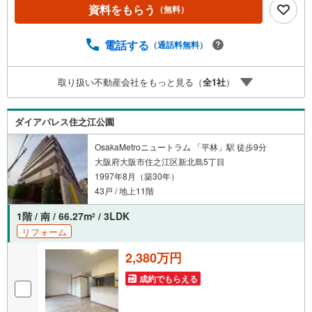
客様のニーズに寄り添い、大切なお住まいのご購入に最後
資料をもらう
（無料）
まで伴走いたします！●リフォームのご相談も承っておりま
す。●不動産に関するお悩み等、なんでもお気軽にご相談く
ださいませ！
電話する
（通話料無料）
取り扱い不動産会社をもっと見る（
全
1
社
）
ダイアパレス住之江公園
OsakaMetroニュートラム 「平林」駅 徒歩9分
大阪府大阪市住之江区新北島5丁目
1997年8月（築30年）
43戸 / 地上11階
1階 / 南 / 66.27m
/ 3LDK
2
リフォーム
2,380万円
成約でもらえる