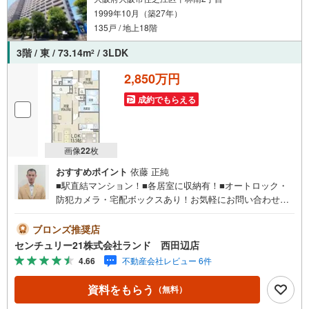
1999年10月（築27年）
135戸 / 地上18階
3階 / 東 / 73.14m
/ 3LDK
2
2,850万円
成約でもらえる
画像
22
枚
おすすめポイント
依藤 正純
■駅直結マンション！■各居室に収納有！■オートロック・
防犯カメラ・宅配ボックスあり！お気軽にお問い合わせく
ださい！＜センチュリー21ランドについて＞●センチュリ
ー21ランド西田辺店は・・・ お客様のニーズに寄り添
ブロンズ推奨店
い、大切なお住まいのご購入に最後まで伴走いたします！●
センチュリー21株式会社ランド 西田辺店
リフォームのご相談も承っております。●購入・売却・ロー
4.66
不動産会社レビュー 6件
ンのご相談・・・なんでもお気軽にご相談くださいませ！
〇大阪メトロ御堂筋線「西田辺」駅より徒歩1分！〇営業時
資料をもらう
（無料）
間:10:00～20:00（火曜日・水曜日定休日※祝日は営業）事