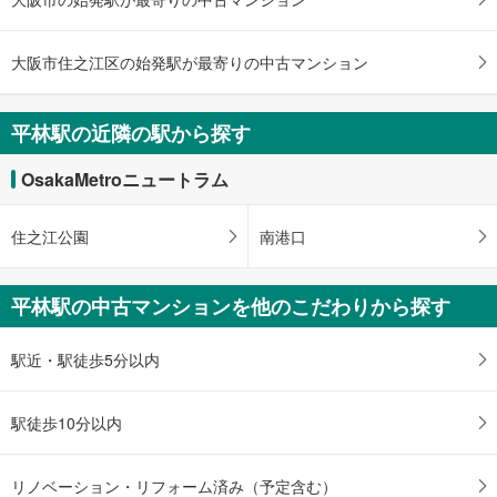
・
条
件
大阪市住之江区の始発駅が最寄りの中古マンション
を
マ
平林駅の近隣の駅から探す
イ
ペ
OsakaMetroニュートラム
ー
ジ
に
住之江公園
南港口
保
存
平林駅の中古マンションを他のこだわりから探す
す
る
駅近・駅徒歩5分以内
駅徒歩10分以内
リノベーション・リフォーム済み（予定含む）