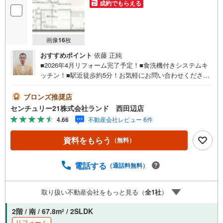
成約でもらえる
画像
16
枚
おすすめポイント
依藤 正純
■2026年4月リフォーム完了予定！■食洗機付きシステムキ
ッチン！■駅近徒歩約5分！お気軽にお問い合わせくださ
い！＜センチュリー21ランドについて＞●センチュリー21
ランド西田辺店は・・・ お客様のニーズに寄り添い、大
ブロンズ推奨店
切なお住まいのご購入に最後まで伴走いたします！●リフォ
センチュリー21株式会社ランド 西田辺店
ームのご相談も承っております。●購入・売却・ローンのご
4.66
不動産会社レビュー 6件
相談・・・なんでもお気軽にご相談くださいませ！〇大阪
メトロ御堂筋線「西田辺」駅より徒歩1分！〇営業時間:10:
資料をもらう
（無料）
00～20:00（火曜日・水曜日定休日※祝日は営業）事前にご
連絡いただけますと、スムーズにご案内が可能です。ご連
絡お待ちしております！
電話する
（通話料無料）
取り扱い不動産会社をもっと見る（
全
1
社
）
2階 / 南 / 67.8m
/ 2SLDK
2
リフォーム