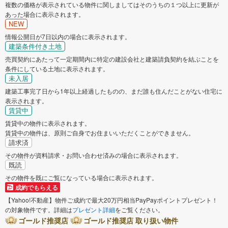
複数の価格が表示されている物件に関しましてはそのうちの１つ以上に更新が
あった場合に表示されます。
NEW
情報公開日が7日以内の場合に表示されます。
建築条件付き土地
売買契約にあたって一定期間内に特定の建設会社と建築請負契約を結ぶことを
条件にしている土地に表示されます。
未入居
建築工事完了日から1年以上経過したものの、まだ誰も住んだことがない住宅に
表示されます。
賃貸中
賃貸中の物件に表示されます。
賃貸中の物件は、原則ご自身でお住まいいただくことができません。
請求済
その物件が資料請求・お問い合わせ済みの場合に表示されます。
既読
その物件を既にご覧になっている場合に表示されます。
成約でもらえる
【Yahoo!不動産】物件ご成約で最大20万円相当PayPayポイントプレゼント！
の対象物件です。詳細は
プレゼント詳細
をご覧ください。
ゴールド推奨店
ゴールド推奨店 取り扱い物件