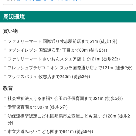
に
関
す
周辺環境
る
情
買い物
報
ファミリーマート 国際通り牧志駅前店まで51m (徒歩1分)
セブンイレブン 国際通安里1丁目まで89m (徒歩2分)
ファミリーマート さいおんスクエア店まで121m (徒歩2分)
フレッシュプラザユニオン スカラ国際通り店まで121m (徒歩2分)
マックスバリュ 牧志店まで240m (徒歩3分)
教育
社会福祉法人うるま福祉会玉の子保育園まで321m (徒歩5分)
愛育保育園まで387m (徒歩5分)
幼保連携型認定こども園那覇市立壺屋こども園まで126m (徒歩2
分)
市立大道みらいこども園まで641m (徒歩9分)