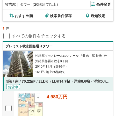
牧志駅｜タワー（20階建て以上）
条件変更
おすすめ順
検索条件保存
通知設定
1
件
すべての物件をチェックする
プレミスト牧志国際通りタワー
沖縄都市モノレールゆいレール 「牧志」駅 徒歩1分
沖縄県那覇市牧志3丁目
2010年11月（築16年）
161戸 / 地上25階建て
5階 / 南 / 70.22m
/ 2LDK（LDK14.7帖・洋室8.6帖・洋室5.4帖）
2
賃貸中
4,980万円