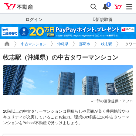
Yahoo!不動産
検索
通知
i
ログイン
ID新規取得
中古マンション
沖縄県
那覇市
牧志駅
タワー
牧志駅（沖縄県）の中古タワーマンション
一部の画像提供：アフロ
20階以上の中古タワーマンションは見晴らしや景観が良く共用施設やセ
キュリティが充実していることも魅力。理想の20階以上の中古タワーマ
ンションをYahoo!不動産で見つけましょう。