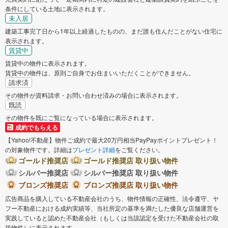
条件にしている土地に表示されます。
未入居
建築工事完了日から1年以上経過したものの、まだ誰も住んだことがない住宅に
表示されます。
賃貸中
賃貸中の物件に表示されます。
賃貸中の物件は、原則ご自身でお住まいいただくことができません。
請求済
その物件が資料請求・お問い合わせ済みの場合に表示されます。
既読
その物件を既にご覧になっている場合に表示されます。
成約でもらえる
【Yahoo!不動産】物件ご成約で最大20万円相当PayPayポイントプレゼント！
の対象物件です。詳細は
プレゼント詳細
をご覧ください。
ゴールド推奨店
ゴールド推奨店 取り扱い物件
シルバー推奨店
シルバー推奨店 取り扱い物件
ブロンズ推奨店
ブロンズ推奨店 取り扱い物件
広告商品を購入している不動産会社のうち、物件情報の正確性、法令遵守、ヤ
フー不動産における成約実績等、当社所定の基準を満たした優良な店舗運営を
実践していると認めた不動産会社（もしくは当該認定を受けた不動産会社の取
扱物件）に表示されます。