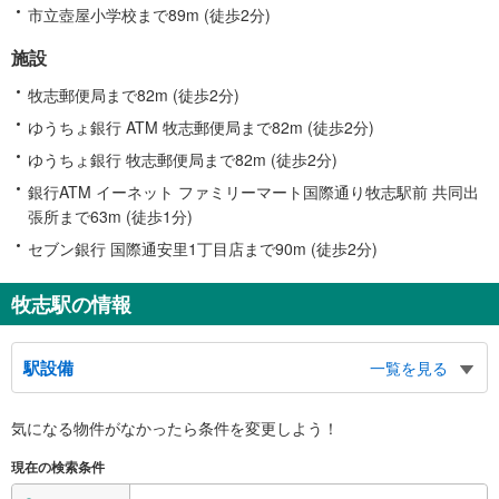
市立壺屋小学校まで89m (徒歩2分)
施設
牧志郵便局まで82m (徒歩2分)
ゆうちょ銀行 ATM 牧志郵便局まで82m (徒歩2分)
ゆうちょ銀行 牧志郵便局まで82m (徒歩2分)
銀行ATM イーネット ファミリーマート国際通り牧志駅前 共同出
張所まで63m (徒歩1分)
セブン銀行 国際通安里1丁目店まで90m (徒歩2分)
牧志駅の情報
駅設備
一覧を見る
バリアフリー状況
気になる物件がなかったら
条件を変更しよう！
※段差なしでの移動経路
（○：有り △：要駅員設備 ×：無し）
現在の検索条件
地上⇔改札⇔ホーム：○
エレベータ