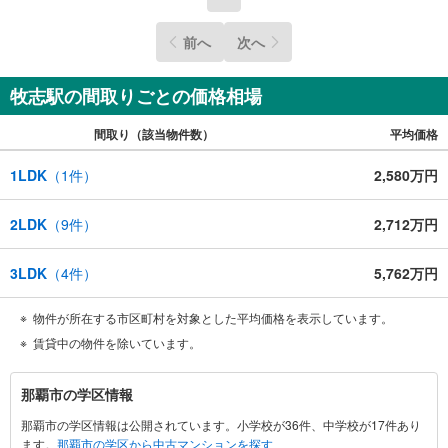
前へ
次へ
牧志駅の間取りごとの価格相場
間取り（該当物件数）
平均価格
1LDK
（
1
件）
2,580万円
2LDK
（
9
件）
2,712万円
3LDK
（
4
件）
5,762万円
物件が所在する市区町村を対象とした平均価格を表示しています。
賃貸中の物件を除いています。
那
那覇市の学区情報
覇
那覇市の学区情報は公開されています。小学校が36件、中学校が17件あり
市
ます。
那覇市の学区から中古マンションを探す