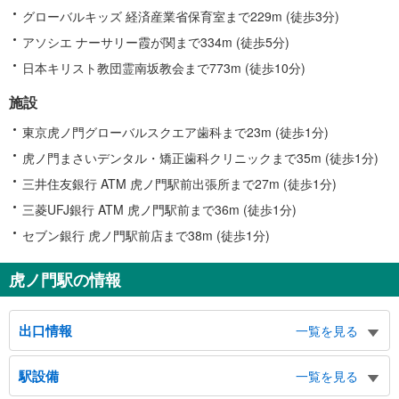
グローバルキッズ 経済産業省保育室まで229m (徒歩3分)
アソシエ ナーサリー霞が関まで334m (徒歩5分)
日本キリスト教団霊南坂教会まで773m (徒歩10分)
施設
東京虎ノ門グローバルスクエア歯科まで23m (徒歩1分)
虎ノ門まさいデンタル・矯正歯科クリニックまで35m (徒歩1分)
三井住友銀行 ATM 虎ノ門駅前出張所まで27m (徒歩1分)
三菱UFJ銀行 ATM 虎ノ門駅前まで36m (徒歩1分)
セブン銀行 虎ノ門駅前店まで38m (徒歩1分)
虎ノ門駅の情報
出口情報
一覧を見る
１出口
駅設備
一覧を見る
三菱ＵＦＪ銀行、バスのりば２・３・４番、虎ノ門ヒルズ、ジャマイカ大使