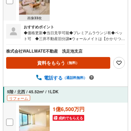
画像
33
枚
おすすめポイント
◆価格更新◆当日見学可能◆プレミアムラウンジ有◆ペッ
ト可 ◆三井不動産旧分譲■ウォールメイトは【かかりつけ
の不動産屋】として徹底的にまで顧客主義を貫く事をお約
束いたします。■都心エリアに特化した情報網を駆使し、最
株式会社WALLMATE不動産 洗足池支店
良の不動産をご提案。■住宅ローンシュミレーション無料相
談会 毎日随時開催中。■ウォールメイトオリジナルの住宅
資料をもらう
（無料）
購入・住替え等について分かりやすく解説したガイドブッ
クをご希望者様に【無料プレゼント】
電話する
（通話料無料）
5階 / 北西 / 45.52m
/ 1LDK
2
リフォーム
1億6,500万円
成約でもらえる