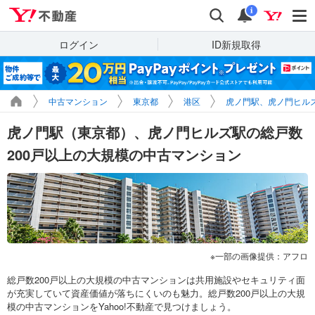
Yahoo!不動産
検索
通知
i
ログイン
ID新規取得
中古マンション
東京都
港区
虎ノ門駅、虎ノ門ヒル
虎ノ門駅（東京都）、虎ノ門ヒルズ駅の総戸数
200戸以上の大規模の中古マンション
一部の画像提供：アフロ
総戸数200戸以上の大規模の中古マンションは共用施設やセキュリティ面
が充実していて資産価値が落ちにくいのも魅力。総戸数200戸以上の大規
模の中古マンションをYahoo!不動産で見つけましょう。