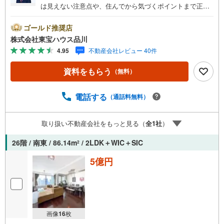
は見えない注意点や、住んでから気づくポイントまで正直
にお伝えします。東宝ハウス品川では、良いことも悪いこ
とも包み隠さずお伝えし、「納得して選ぶ」ためのサポー
ゴールド推奨店
トを大切にしています。現地でしか分からないリアルな情
株式会社東宝ハウス品川
報も含めて、一緒に後悔しない住まい探しを進めていきま
4.95
不動産会社レビュー 40件
しょう。まずはお気軽にご相談ください。【Yahoo！ 不動
産キャンペーン対象店舗】当店で物件を成約するとPayPay
資料をもらう
（無料）
ボーナスライトがもらえる「Yahoo！ 不動産 物件ご成約キ
ャンペーン」の対象になります。「資料をもらう」「見学
予約をする」ボタンからお問い合わせください。※必ずYah
電話する
（通話料無料）
oo！ JAPAN IDでログインしてください。※PayPayボーナ
スライトは出金と譲渡はできません。ご案内・詳細な資料
取り扱い不動産会社をもっと見る（
全
1
社
）
のご請求はお気軽にどうぞ♪お電話でのお問い合わせも常
時受け付けております！お気軽にお問い合わせください。
26階 / 南東 / 86.14m
/ 2LDK＋WIC＋SIC
2
5億円
画像
16
枚