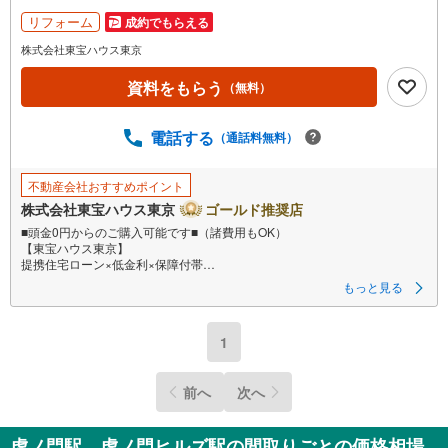
リフォーム
成約でもらえる
株式会社東宝ハウス東京
資料をもらう
（無料）
電話する
（通話料無料）
不動産会社おすすめポイント
株式会社東宝ハウス東京
ゴールド推奨店
■頭金0円からのご購入可能です■（諸費用もOK）
【東宝ハウス東京】
提携住宅ローン×低金利×保障付帯
もっと見る
【Yahoo！ 不動産キャンペーン対象店舗】
当店で物件を成約するとPayPayボーナスライトがもらえる
1
「Yahoo！ 不動産 物件ご成約キャンペーン」の対象になります。
「資料をもらう」「見学予約をする」ボタンからお問い合わせください。
※必ずYahoo！ JAPAN IDでログインしてください。
前へ
次へ
※PayPayボーナスライトは出金と譲渡はできません。
虎ノ門駅、虎ノ門ヒルズ駅の間取りごとの価格相場