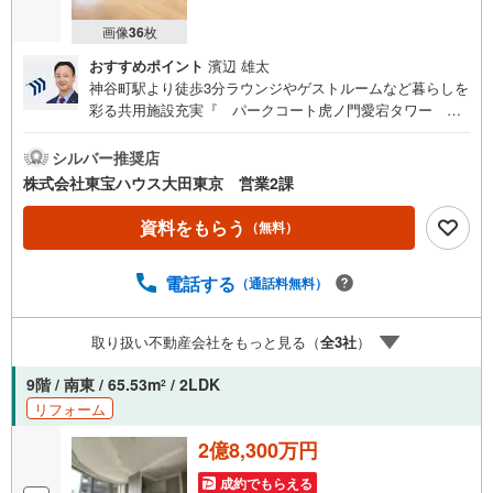
画像
36
枚
おすすめポイント
濱辺 雄太
神谷町駅より徒歩3分ラウンジやゲストルームなど暮らしを
彩る共用施設充実『 パークコート虎ノ門愛宕タワー 』
大切なペットと一緒に暮らせる1LDKのお住まい 2026年4月
新規内装リノベーション WIC＆SIC付で充実の収納スペー
シルバー推奨店
スを確保 暮らしをサポートするコンシェルジュ付マンショ
株式会社東宝ハウス大田東京 営業2課
ン 快適な暮らしを守るオートロック付 再配達の手間がなく
なる宅配ボックス完備 ホテルライクな寛ぎと落ち着きがあ
資料をもらう
（無料）
る内廊下～東京、川崎エリアの「住まい」探しに確かな安
心と満足を～ 東宝ハウス大田東京ならではの高品質なサー
電話する
（通話料無料）
ビスをお届けします。各種ご相談も承っております。 住宅
ローンのご相談 FPによるライフプランのシミュレーション
お電話よりお問い合わせの際は「Yahoo！不動産を見た」
取り扱い不動産会社をもっと見る（
全
3
社
）
とお伝え下さい。【資料をもらう】【室内・現地を見学す
る】ボタンよりご予約いただくとご見学がスムーズにご案
9階 / 南東 / 65.53m
/ 2LDK
2
内できます。お客様のお住まいへの「希望」を形にするべ
リフォーム
く全力でお手伝いさせていただきます。お会いできる日を
心待ちにしております。
2億8,300万円
成約でもらえる