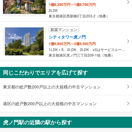
線霞ケ関駅、日比谷線霞ケ関駅、合同庁舎１号館、 農林水産省、合同庁舎５
1億8,390万円～1億8,790万円
る
号館別館、 人事院、合同庁舎５号館、 内閣府（防災担当）、 環境省、
2LDK
・
厚生労働省
東京都港区西新橋3丁目203-2（地番）
条
８出口
件
外堀通り、虎ノ門１丁目、霞が関１丁目、西新橋１丁目、内幸町２丁目
新築マンション
を
９出口
シティタワー虎ノ門
マ
（利用時間 ６：００～終電）、日比谷フォートタワー、イイノホール＆カン
1億9,900万円～3億5,500万円
イ
ファレンスセンター、日本プレスセンタービル、日比谷シティ、日比谷公
1LDK＋S、2LDK、3LDK ※Sはサービスルーム（納戸）です。
ペ
園、 日比谷野外大音楽堂、 日比谷図書文化館、 日比谷公会堂、バスのり
東京都港区虎ノ門三丁目209-1他（地番）
ー
ば１番
１０出口
ジ
に
（利用時間 ６：００～２３：００）、虎ノ門実業会館、外堀通り、虎ノ門１
同じこだわりでエリアを広げて探す
保
丁目
１１出口
存
東京都の総戸数200戸以上の大規模の中古マンション
す
霞が関コモンゲート・合同庁舎７号館、 東館、 文部科学省、 会計検
査院、 西館、 金融庁、 霞が関コモンゲート西館、 霞山会館、
る
旧文部省庁舎、 文化庁、 スポーツ庁、霞が関ビルディング、東京倶楽
港区の総戸数200戸以上の大規模の中古マンション
部ビルディング、新霞が関ビルディング、外堀通り、霞が関３丁目
１２出口
東京虎ノ門グローバルスクエア、 １Ｆ Ｍａｉｎ Ｅｎｔｒａｎｃｅ
虎ノ門駅の近隣の駅から探す