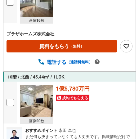
画像
16
枚
プラザホームズ株式会社
資料をもらう
（無料）
電話する
（通話料無料）
10階 / 北西 / 45.44m
/ 1LDK
2
1億5,780万円
成約でもらえる
画像
20
枚
おすすめポイント
永田 卓也
まだ何も決まっていなくても大丈夫です。掲載情報だけで