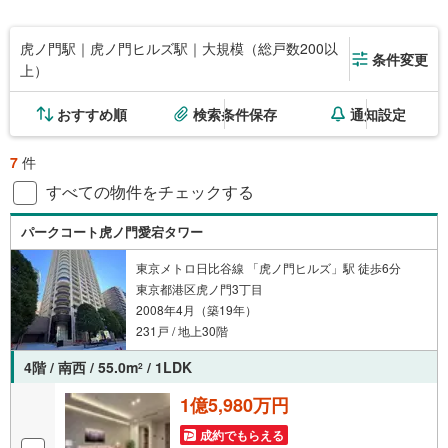
虎ノ門駅｜虎ノ門ヒルズ駅｜大規模（総戸数200以
条件変更
上）
おすすめ順
検索条件保存
通知設定
7
件
すべての物件をチェックする
パークコート虎ノ門愛宕タワー
東京メトロ日比谷線 「虎ノ門ヒルズ」駅 徒歩6分
東京都港区虎ノ門3丁目
2008年4月（築19年）
231戸 / 地上30階
4階 / 南西 / 55.0m
/ 1LDK
2
1億5,980万円
成約でもらえる