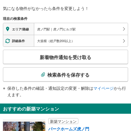
館、東京慈恵会医科大学附属病院、愛宕神社、愛宕下通り、外堀通り、虎ノ門
バリアフリー状況
１丁目、西新橋１・２丁目、愛宕１丁目
気になる物件がなかったら
条件を変更しよう！
※段差なしでの移動経路
２ａ出口
（○：有り △：要駅員設備 ×：無し）
現在の検索条件
虎ノ門琴平タワー、 ラジオＮＩＫＫＥＩ、ナイジェリア連邦共和国大使館、
地上⇔改札⇔ホーム：○
金刀比羅宮、桜田通り、新虎通り、虎ノ門１−３丁目
（※一部の経路：△（階段昇降機））
虎ノ門駅｜虎ノ門ヒルズ駅
エリア/路線
２ｂ出口
エレベータ
桜田通り、新虎通り、虎ノ門１−３丁目
・１番線側虎ノ門交差点方面改札⇔３番出口
大規模（総戸数200以上）
詳細条件
３出口
・２番線側西新橋方面改札⇔１０番出口（平日６：００～２３：００）
・２番線側虎ノ門交差点方面改札⇔１１番出口
虎ノ門清和ビル、 みずほ銀行、領土・主権展示館、金刀比羅宮、虎の門病
こ
新着物件通知を受け取る
エスカレータ
院、日本財団ビル、共同通信会館、ホテルオークラ東京、アメリカ大使館
の
４出口
・２番線側虎ノ門交差点方面改札⇔１１番出口
検
トイレ
虎ノ門ヒルズ、外堀通り、新虎通り、虎ノ門１丁目
索
検索条件を保存する
５出口
《多機能トイレ》
条
・２番線ホーム上
霞が関ビルディング、特許庁、外堀通り、霞が関３丁目
件
保存した条件の確認・通知設定の変更・解除は
マイページ
から行
その他
６出口
で
えます。
・ＡＥＤ
通
財務省、合同庁舎４号館、 内閣法制局、 内閣府（分館）、 総務省、 財
務省（分館）、桜田通り、外堀通り、国会通り、六本木通り、霞が関２・３丁
知
おすすめの新築マンション
目、永田町１丁目、霞が関二丁目交差点、外務省、内閣府、 内閣官房、衆議
を
院第二別館
受
７出口
新築マンション
け
農林水産省別館、経済産業省、経済産業省別館、霞が関二丁目交差点、千代田
パークホームズ虎ノ門
取