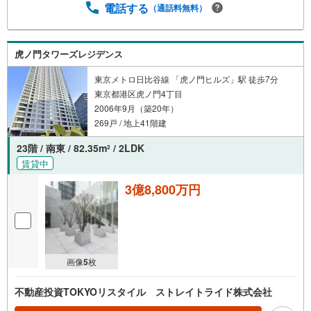
電話する
（通話料無料）
虎ノ門タワーズレジデンス
東京メトロ日比谷線 「虎ノ門ヒルズ」駅 徒歩7分
東京都港区虎ノ門4丁目
2006年9月（築20年）
269戸 / 地上41階建
23階 / 南東 / 82.35m
/ 2LDK
2
賃貸中
3億8,800万円
画像
5
枚
不動産投資TOKYOリスタイル ストレイトライド株式会社