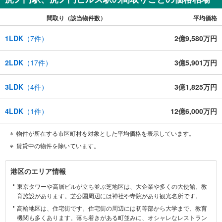
ご案内・詳細な資料のご請求はお気軽にどうぞ♪
お電話でのお問い合わせも常時受け付けております！
間取り（該当物件数）
平均価格
お気軽にお問い合わせください。
1LDK
（
7
件）
2億9,580万円
2LDK
（
17
件）
3億5,901万円
3LDK
（
4
件）
3億1,825万円
4LDK
（
1
件）
12億6,000万円
物件が所在する市区町村を対象とした平均価格を表示しています。
賃貸中の物件を除いています。
港
港区のエリア情報
区
東京タワーや高層ビルが立ち並ぶ芝地区は、大企業や多くの大使館、教
に
育施設があります。芝公園周辺には神社や寺院があり観光名所です。
関
高輪地区は、住宅街です。住宅街の周辺には初等部から大学まで、教育
す
機関も多くあります。落ち着きがある町並みに、オシャレなレストラン
る