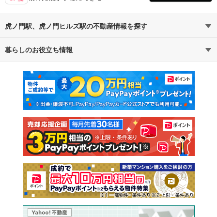
虎ノ門駅、虎ノ門ヒルズ駅の不動産情報を探す
暮らしのお役立ち情報
不動産・住宅
賃貸住宅
マンションカタログ
教えて！住まいの先生
新築マンション
中古マンション
新築一戸建て
中古一戸建て
注文住宅
土地
売却査定