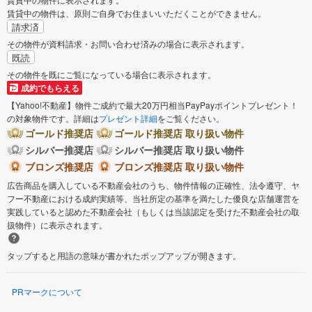
賃貸中の物件は、原則ご自身でお住まいいただくことができません。
請求済
その物件が資料請求・お問い合わせ済みの場合に表示されます。
既読
その物件を既にご覧になっている場合に表示されます。
成約でもらえる
【Yahoo!不動産】物件ご成約で最大20万円相当PayPayポイントプレゼント！
の対象物件です。詳細は
プレゼント詳細
をご覧ください。
ゴールド推奨店
ゴールド推奨店 取り扱い物件
シルバー推奨店
シルバー推奨店 取り扱い物件
ブロンズ推奨店
ブロンズ推奨店 取り扱い物件
広告商品を購入している不動産会社のうち、物件情報の正確性、法令遵守、ヤ
フー不動産における成約実績等、当社所定の基準を満たした優良な店舗運営を
実践していると認めた不動産会社（もしくは当該認定を受けた不動産会社の取
扱物件）に表示されます。
タップすると用語の意味が書かれたポップアップが開きます。
PRマークについて