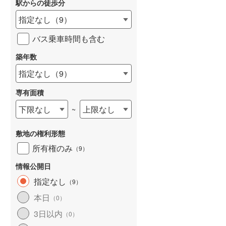
駅からの徒歩分
和歌山線
(
49
)
指定なし
（
9
）
東西線
(
381
)
バス乗車時間も含む
予讃線
(
49
)
築年数
詳しく見る
高徳線
(
80
)
指定なし
（
9
）
牟岐線
(
21
)
専有面積
山陽本線（JR九州）
(
17
)
下限なし
上限なし
~
篠栗線
(
112
)
敷地の権利形態
指宿枕崎線
(
66
)
所有権のみ
（
9
）
筑肥線
(
59
)
情報公開日
久大本線
(
102
)
指定なし
（
9
）
本日
（
0
）
日田彦山線
(
53
)
3日以内
（
0
）
筑豊本線
(
17
)