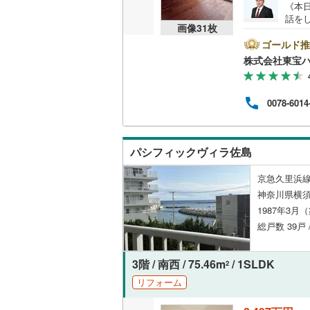
《本日
話を
共用施設
南武線
(
52
画像
31
枚
ofe
とPa
ゴールド推
コンシェ
横浜線
(
71
ン」
株式会社東宝
い合わ
相模線
(
42
ay
設備
お気
五日市線
(
0078-6014
お問
床暖房
（
篠ノ井線
(
常磐線（
パシフィックヴィラ佐島
間取り、居室
伊東線
(
20
京急久里浜線
バリアフ
神奈川県横須
身延線
(
28
1987年3月
LD
総戸数 39戸 
武豊線
(
24
リビング
関西本線（
3階 / 南西 / 75.46m
/ 1SLDK
2
（
2
）
参宮線
(
6
)
リフォーム
キッチン
大糸線（J