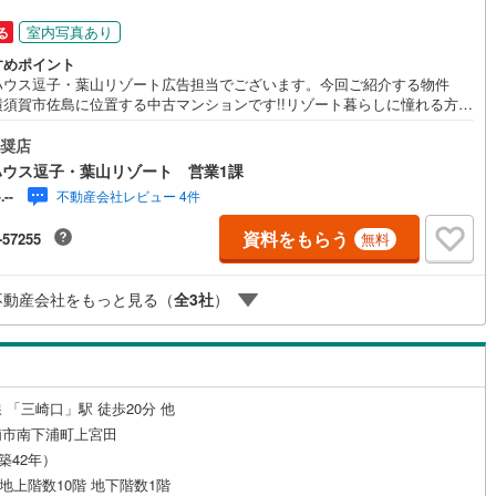
10
)
七尾線
(
0
)
室内写真あり
る
ッチン
（
0
）
対面キッチン
（
3
）
すめポイント
高山本線（JR西日本）
(
2
)
ハウス逗子・葉山リゾート広告担当でございます。今回ご紹介する物件
横須賀市佐島に位置する中古マンションです!!リゾート暮らしに憧れる方に
JR西日本）
(
44
)
湖西線
(
118
)
すめの物件となっております 《東宝ハウス逗子・葉山リゾート》私たち
機あり
（
3
）
浴室に窓あり
（
0
）
この地域に特化した不動産仲介を通じて、皆さまが理想とする暮らしを実
奨店
)
福知山線
(
454
)
るお手伝いをしています。住まい選びは、単に「家を買う・借りる」こと
ハウス逗子・葉山リゾート 営業1課
なく、「どんな人生を送りたいか」を考える大切なプロセスです。逗子・
庭
11
)
播但線
(
91
)
不動産会社レビュー 4件
-.--
には、海を望む戸建て、緑豊かな住宅街、趣のある古民家など、さまざま
力的な物件があります。地域の雰囲気や暮らし方、コミュニティの魅力ま
ルコニー
（
0
）
専用庭
（
0
）
)
津山線
(
61
)
資料をもらう
-57255
無料
リアルな情報をお伝えしながら、お客様一人ひとりに最適なご提案をいた
す。「週末だけでも海のそばで過ごしたい」「将来的に移住を考えてい
6
)
伯備線
(
94
)
「理想の住まいを見つけたい」-- そんな思いをお持ちの方は、ぜひ私たち
不動産会社をもっと見る（
全
3
社
）
相談ください。逗子・葉山の魅力を知り尽くしたプロとして、皆さまの新
)
呉線
(
93
)
暮らしの第一歩を全力でサポートいたします。どうぞお気軽にお問い合わ
インクローゼット
ださい。
山口線
(
3
)
6
)
美祢線
(
0
)
 「三崎口」駅 徒歩20分 他
契約、入居関連など
浦市南下浦町上宮田
因美線
(
5
)
（築42年）
能
（
1
）
草津線
(
17
)
/ 地上階数10階 地下階数1階