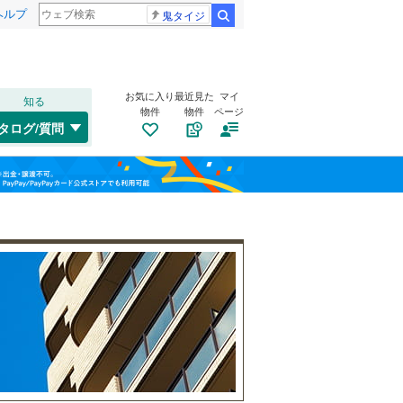
ヘルプ
鬼タイジ
検索
お気に入り
最近見た
マイ
知る
物件
物件
ページ
千歳線
(
41
)
タログ/質問
日高本線
(
1
)
福島
宗谷本線
(
6
)
栃木
群馬
山梨
東北本線
(
777
)
川越線
(
232
)
自転車置き場
（
2
）
吾妻線
(
52
)
バイク置き場
（
1
）
日光線
(
46
)
防犯カメラ
（
0
）
仙石線
(
160
)
和歌山
大船渡線
(
2
)