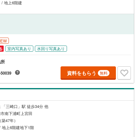
 / 地上6階建
1
)
宮崎空港線
(
1
)
線
(
395
)
上越新幹線
(
297
)
線
(
305
)
北陸新幹線
(
225
)
線
(
522
)
北陸新幹線（JR西日本）
(
66
)
NEW
室内写真あり
水回り写真あり
る
幹線
(
6
)
地所
地下鉄南北線
(
77
)
札幌市営地下鉄東西線
(
102
)
資料をもらう
-50039
無料
下鉄南北線
(
323
)
仙台市地下鉄東西線
(
184
)
ロ丸ノ内線
(
1,113
)
東京メトロ丸ノ内方南支線
(
180
)
ロ東西線
(
966
)
東京メトロ千代田線
(
678
)
 「三崎口」駅 徒歩34分 他
ロ半蔵門線
(
679
)
東京メトロ南北線
(
1,002
)
浦市南下浦町上宮田
月（築47年）
線
(
923
)
都営三田線
(
1,129
)
 / 地上6階建地下1階
戸線
(
1,926
)
横浜市営地下鉄ブルーライン
(
868
)