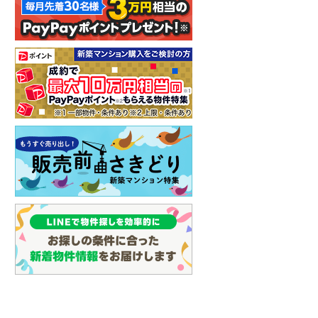
イン
(
2
)
しなの鉄道
(
8
)
津軽鉄道
(
0
)
三陸鉄道リアス線
(
0
)
仙台空港アクセス線
(
9
)
松本電鉄上高地線
(
3
)
関東鉄道常総線
(
12
)
銚子電気鉄道
(
0
)
上信電鉄上信線
(
26
)
埼玉新都市交通伊奈線
(
125
)
京成成田高速鉄道アクセス線
(
1
)
京成千葉線
(
215
)