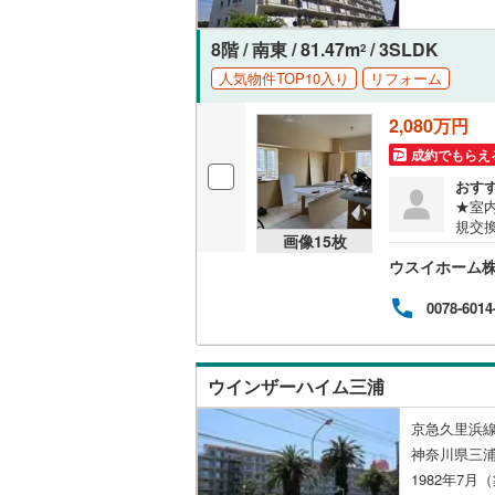
オンライン対
桜井線
(
56
8階 / 南東 / 81.47m
/ 3SLDK
2
オンライ
阪和線
(
21
人気物件TOP10入り
リフォーム
おおさか
2,080万円
オンライ
内子線
(
0
)
成約でもらえ
おす
鳴門線
(
4
)
★室
規交
土讃線
(
15
画像
15
枚
新規
ウスイホーム
具新
鹿児島本
0078-6014
三角線
(
15
長崎本線
(
ウインザーハイム三浦
佐世保線
(
京急久里浜線
豊肥本線
(
神奈川県三
日南線
(
32
1982年7月