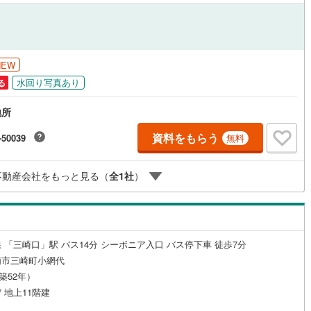
営地下鉄東山線
(
442
)
名古屋市営地下鉄名城線
(
474
)
営地下鉄桜通線
(
284
)
名古屋市営地下鉄上飯田線
(
30
)
NEW
水回り写真あり
る
地下鉄烏丸線
(
332
)
京都市営地下鉄東西線
(
297
)
地所
tro今里筋線
(
161
)
OsakaMetro御堂筋線
(
912
)
資料をもらう
-50039
無料
tro四つ橋線
(
532
)
OsakaMetro中央線
(
477
)
tro堺筋線
(
477
)
神戸市営地下鉄西神・山手線
(
306
)
不動産会社をもっと見る（
全
1
社
）
下鉄空港線
(
291
)
福岡市地下鉄箱崎線
(
53
)
47
)
函館市電
(
8
)
 「三崎口」駅 バス14分 シーボニア入口 バス停下車 徒歩7分
りび鉄道
(
0
)
わたらせ渓谷鐵道
(
1
)
浦市三崎町小網代
（築52年）
行
(
23
)
会津鉄道
(
4
)
/ 地上11階建
縦貫鉄道
(
0
)
しなの鉄道北しなの線
(
15
)