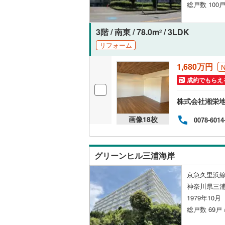
総戸数 100戸
後藤寺線
(
東北新幹
3階 / 南東 / 78.0m
/ 3LDK
2
リフォーム
秋田新幹
1,680万円
山陽新幹
成約でもらえ
西九州新
株式会社湘栄
地下鉄
札幌市営
画像
18
枚
0078-6014
仙台市地
東京メト
グリーンヒル三浦海岸
東京メト
京急久里浜線
東京メト
神奈川県三
1979年10
都営浅草
総戸数 69戸
都営大江