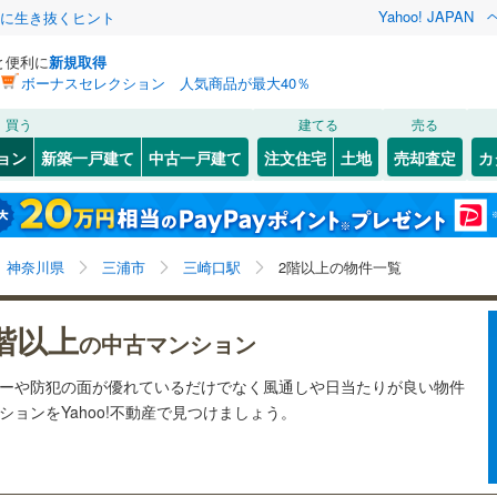
Yahoo! JAPAN
クに生き抜くヒント
と便利に
新規取得
ボーナスセレクション 人気商品が最大40％
検索条件を保存しました
買う
建てる
売る
83
)
札沼線
(
34
)
リノベーション
ョン
新築一戸建て
中古一戸建て
注文住宅
土地
売却査定
カ
この検索条件の新着物件通知は、
マイページ
から設定できます。
室蘭本線
(
3
)
ション・リフォーム
築古・築30年以上
（
9
）
岩手
宮城
秋田
山形
11
)
富良野線
(
5
)
YRP野比
0
)
(
7
)
(
9
)
(
9
)
(
10
)
(
9
)
三崎口駅、2階以上
神奈川
埼玉
千葉
茨城
6
)
釧網本線
(
6
)
神奈川県
三浦市
三崎口駅
2階以上の物件一覧
(
11
)
6
)
水郡線
(
50
)
クスあり
（
0
）
24時間ゴミ出し可
（
0
）
長野
富山
石川
福井
階以上
の中古マンション
1
)
上越線
(
98
)
検索条件を保存する
ルーム
（
0
）
エレベーター
（
6
）
閉じる
閉じる
お気に入りリストを見る
お気に入りリストを見る
閉じる
閉じる
岐阜
静岡
三重
シーや防犯の面が優れているだけでなく風通しや日当たりが良い物件
)
水戸線
(
5
)
きあり（近隣を含む）
オートロック
（
2
）
マイページ
ョンをYahoo!不動産で見つけましょう。
)
仙山線
(
185
)
兵庫
京都
滋賀
奈良
)
気仙沼線
(
0
)
約