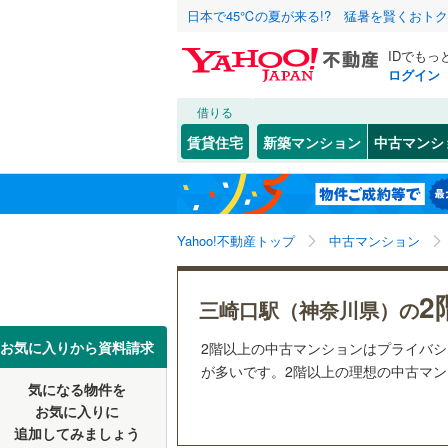
日本で45℃の夏が来る!? 猛暑を賢くおト
IDでもっ
ログイン
借りる
北海道
JR
北海道
函館本線
(
こだわり条件
リフォーム、
賃貸住宅
新築マンション
中古マンシ
石勝線
(
0
)
リノベー
東北
青森
（
4
）
根室本線
(
堀ノ内
(
3
)
(
1
(
10
)
関東
東京
石北本線
(
Yahoo!不動産トップ
中古マンション
共用設備
常磐線
(
71
宅配ボッ
信越・北陸
新潟
2
三崎口駅（神奈川県）の
高崎線
(
54
トランク
東海
愛知
お気に入りから資料請求
2階以上の中古マンションはプライバ
両毛線
(
51
駐車場空
が多いです。2階以上の理想の中古マンシ
烏山線
(
45
気になる物件を
（
4
）
近畿
大阪
お気に入りに
石巻線
(
10
追加してみましょう
管理・管理規