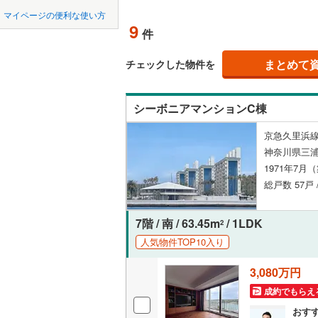
中国
鳥取
北上線
(
2
)
マイページの便利な使い方
ペット可
9
件
山田線
(
37
四国
徳島
配置、向き、
大湊線
(
0
)
まとめて
チェックした物件を
九州・沖縄
福岡
角住戸
（
只見線
(
4
)
シーボニアマンションC棟
奥羽本線
(
階下に住
京急久里浜線
男鹿線
(
19
0
0
0
0
0
0
神奈川県三
該当物件
該当物件
該当物件
該当物件
該当物件
該当物件
件
件
件
件
件
件
構造・規模・
羽越本線
(
1971年7月
総戸数 57戸 
飯山線
(
0
)
耐震構造
湘南新宿
大規模（
7階 / 南 / 63.45m
/ 1LDK
2
(
1,580
)
（
0
）
人気物件TOP10入り
外房線
(
11
3,080万円
立地
成田線
(
47
成約でもらえ
最寄りの
おす
東金線
(
11