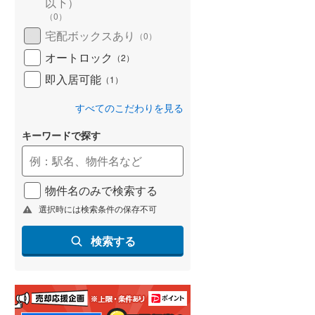
以下）
(
162
)
（
0
）
宅配ボックスあり
（
0
）
名古屋市営地下鉄鶴舞線
(
289
)
オートロック
（
2
）
名古屋市営地下鉄名港線
(
110
)
即入居可能
（
1
）
OsakaMetro長堀鶴見緑地線
(
522
)
すべてのこだわりを見る
OsakaMetro谷町線
(
819
)
キーワードで探す
OsakaMetro千日前線
(
516
)
神戸市営地下鉄海岸線
(
109
)
物件名のみで検索する
福岡市地下鉄七隈線
(
285
)
選択時には検索条件の保存不可
函館市電宝来・谷地頭線
(
2
)
検索する
真岡鐵道
(
0
)
山形鉄道フラワー長井線
(
0
)
えちごトキめき鉄道妙高はねうまラ