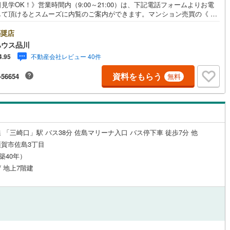
見学OK！》営業時間内（9:00～21:00）は、下記電話フォームよりお電
して頂けるとスムーズに内覧のご案内ができます。マンション売買の《 Pr
8
)
鶴見線
(
123
)
ssional 》【Yahoo！ 不動産キャンペーン対象店舗】当店で物件を成約する
yPayボーナスライトがもらえる「Yahoo！ 不動産 物件ご成約キャンペー
奨店
ルジュサービス
7
)
（
0
）
キッズルーム
根岸線
(
501
)
（
0
）
の対象になります。「資料をもらう」「見学予約をする」ボタンからお問
ハウス品川
せください。※必ずYahoo！ JAPAN IDでログインしてください。※PayP
5
)
中央本線（JR東日本）
(
1,049
)
不動産会社レビュー 40件
4.95
ボーナスライトは出金と譲渡はできません。ご案内・詳細な資料のご請求は
軽にどうぞ♪お電話でのお問い合わせも常時受け付けております！お気軽に
10
)
八高線
(
226
)
資料をもらう
-56654
無料
い合わせください。
0
）
オール電化
（
0
）
16
)
大糸線（JR東日本）
(
4
)
各駅停車）
(
437
)
埼京線
(
1,421
)
全体
0
)
東海道本線（JR東海）
(
622
)
 「三崎口」駅 バス38分 佐島マリーナ入口 バス停下車 徒歩7分 他
リー住宅
（
0
）
賀市佐島3丁目
)
飯田線
(
39
)
（築40年）
/ 地上7階建
)
高山本線（JR東海）
(
38
)
ダイニング15畳以上
JR東海）
(
85
)
紀勢本線（JR東海）
(
6
)
博多南線
(
108
)
R西日本）
(
0
)
北陸本線
(
7
)