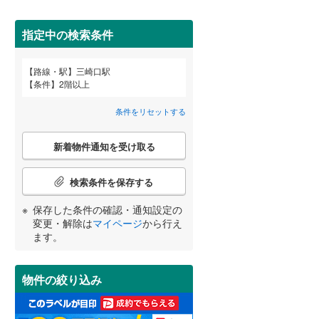
田沢湖線
(
35
)
指定中の検索条件
八戸線
(
3
)
磐越西線
(
40
)
路線・駅
三崎口駅
宮崎
鹿児島
沖縄
条件
2階以上
2階以上
（
9
）
陸羽西線
(
0
)
条件をリセットする
左沢線
(
10
)
最上階
（
0
）
こ
津軽線
(
5
)
新着物件通知を受け取る
の
する
る
条件をリセットする
条件をリセットする
条件をリセットする
条件をリセットする
条件をリセットする
条件をリセットする
検
信越本線
(
104
)
索
検索条件を保存する
条
弥彦線
(
2
)
制震構造
（
0
）
件
保存した条件の確認・通知設定の
で
総武本線
(
524
)
低層マンション（4階建て以
変更・解除は
マイページ
から行え
通
ます。
下）
（
0
）
知
を
京葉線
(
458
)
受
物件の絞り込み
け
久留里線
(
4
)
取
小学校まで1km以内
（
2
）
る
山手線
(
1,978
)