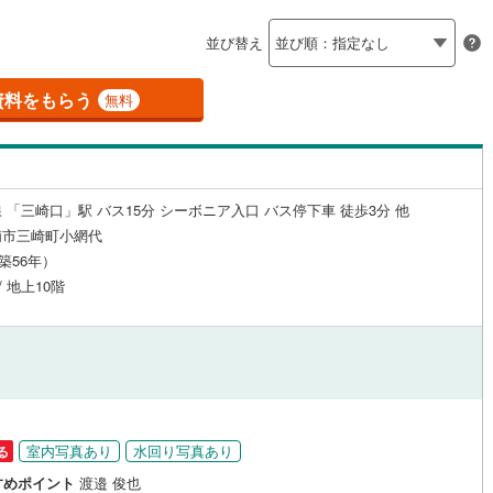
島根
岡山
広島
山口
釜石線
(
0
)
（
1
）
24時間有人管理
（
0
）
並び替え
)
花輪線
(
3
)
香川
愛媛
高知
保存した条件を見る
建ち方、日当たり
磐越東線
(
50
)
資料をもらう
無料
佐賀
長崎
熊本
大分
2
）
南向き（南東・南西含む）
陸羽東線
(
5
)
（
6
）
60
)
米坂線
(
0
)
戸なし
（
0
）
メゾネット
（
0
）
 「三崎口」駅 バス15分 シーボニア入口 バス停下車 徒歩3分 他
)
五能線
(
0
)
この条件で検索する
この条件で検索する
この条件で検索する
この条件で検索する
この条件で検索する
この条件で検索する
市区町村以下を選択
市区町村を選択す
駅を選択する
浦市三崎町小網代
施工・品質・工法関連
21
)
白新線
(
49
)
（築56年）
/ 地上10階
越後線
(
79
)
（
0
）
免震構造
（
0
）
ライン（宇都宮～逗子）
湘南新宿ライン（前橋～小田原）
総戸数200以上）
タワー（20階建て以上）
（
0
）
(
1,701
)
4
)
内房線
(
102
)
)
鹿島線
(
1
)
室内写真あり
水回り写真あり
る
駅が始発駅
（
1
）
海まで2km以内
（
5
）
すめポイント
渡邉 俊也
)
東海道本線
(
1,019
)