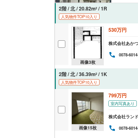
2階 / 北 / 20.82m
/ 1R
2
いすみ鉄
人気物件TOP10入り
IGRいわ
530万円
弘南鉄道
株式会社あか
由利高原
0078-6014
長野電鉄
画像
3
枚
宇都宮ラ
2階 / 北 / 36.39m
/ 1K
2
人気物件TOP10入り
鹿島臨海
799万円
小湊鐵道
(
室内写真あり
上毛電気
株式会社ラン
流鉄流山
画像
15
枚
0078-6014
京成本線
(