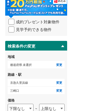
・
条
武蔵野線
(
594
)
件
を
ゲストルーム
横須賀線
(
682
)
（
0
）
成約プレゼント対象物件
マ
青梅線
(
156
)
イ
見学予約できる物件
ペ
小海線
(
4
)
ー
ＴＶモニタ付インターホン
ジ
京浜東北線
(
2,631
)
に
検索条件の変更
（
3
）
保
総武線
(
1,764
)
存
地域
す
御殿場線
(
79
)
る
都道府県 未選択
変更
中央本線（JR東海）
(
264
)
路線・駅
太多線
(
2
)
京急久里浜線
変更
名松線
(
4
)
三崎口
変更
東海道本線（JR西日本）
(
1,606
)
価格
下限なし
上限なし
~
小浜線
(
6
)