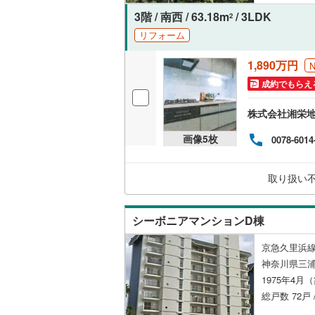
3階 / 南西 / 63.18m
/ 3LDK
2
リフォーム
名古屋市
1,890万円
名古屋市
成約でもらえ
京都市営
株式会社湘栄
OsakaMe
画像
5
枚
0078-6014
OsakaMe
OsakaMe
取り扱い
福岡市地
シーボニアマンションD棟
私鉄・その他
札幌市電
(
京急久里浜線
道南いさ
神奈川県三
1975年4月
阿武隈急
総戸数 72戸 
秋田内陸