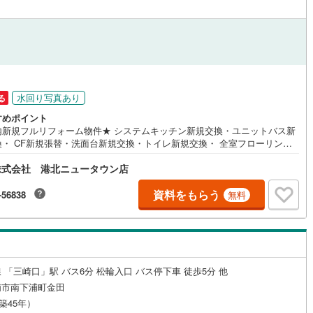
応
)
片町線
(
212
)
ン内見(相談)可
（
3
）
IT重説可
（
4
）
9
)
関西空港線
(
1
)
東線
(
615
)
本四備讃線
(
0
)
ン対応とは？
予土線
(
0
)
水回り写真あり
る
すめポイント
徳島線
(
23
)
内新規フルリフォーム物件★ システムキッチン新規交換・ユニットバス新
換・ CF新規張替・洗面台新規交換・トイレ新規交換・ 全室フローリング
)
土讃線
(
23
)
張替・壁紙クロス新規交換・ 給湯器新規交換・クローゼット新規造作・建
株式会社 港北ニュータウン店
規交換・ ハウスクリーニング 等 （令和8年9月中旬完了予定）
線
(
437
)
香椎線
(
44
)
資料をもらう
-56838
無料
)
肥薩線
(
0
)
36
)
唐津線
(
1
)
4
)
大村線
(
1
)
 「三崎口」駅 バス6分 松輪入口 バス停下車 徒歩5分 他
125
)
日豊本線
(
297
)
浦市南下浦町金田
)
吉都線
(
0
)
（築45年）