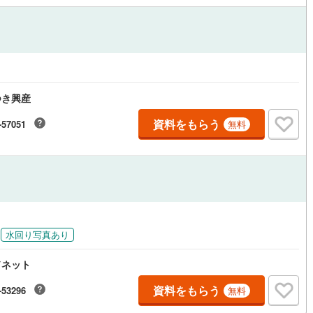
道
(
0
)
北越急行ほくほく線
(
0
)
て銀河鉄道
(
36
)
青い森鉄道
(
6
)
弘南線
(
3
)
弘南鉄道大鰐線
(
2
)
つき興産
鉄道鳥海山ろく線
(
0
)
福島交通飯坂線
(
24
)
資料をもらう
-57051
無料
長野線
(
18
)
上田電鉄別所線
(
4
)
イトレール
(
46
)
関東鉄道竜ケ崎線
(
3
)
鉄道大洗鹿島線
(
17
)
ひたちなか海浜鉄道湊線
(
0
)
7
)
千葉都市モノレール
(
135
)
水回り写真あり
鉄道上毛線
(
17
)
秩父鉄道
(
28
)
ドネット
線
(
77
)
つくばエクスプレス
(
497
)
資料をもらう
-53296
無料
640
)
京成押上線
(
195
)