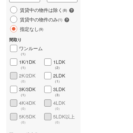
城端線
(
2
)
賃貸中の物件は除く
(
8
)
賃貸中の物件のみ
関西本線（JR西日本）
(
235
)
(
1
)
指定なし
(
9
)
大阪環状線
(
780
)
間取り
山陽本線（JR西日本）
(
731
)
ワンルーム
姫新線
(
89
)
（
1
）
1K/1DK
1LDK
ワイドバルコニー
（
1
）
吉備線
(
62
)
（
1
）
（
2
）
芸備線
(
63
)
2K/2DK
2LDK
（
0
）
（
1
）
可部線
(
58
)
3K/3DK
3LDK
（
1
）
（
3
）
宇部線
(
9
)
4K/4DK
4LDK
山陰本線
(
237
)
（
0
）
（
0
）
5K/5DK
5LDK以上
境線
(
8
)
（
0
）
（
0
）
奈良線
(
148
)