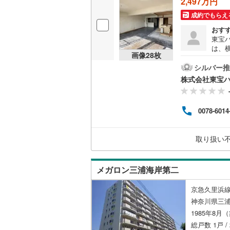
2,497万円
越美北線
(
成約でもらえ
独立型キ
おす
氷見線
(
4
)
東宝
浴室
は、
紀勢本線（
画像
28
枚
おす
浴室乾燥
は、
シルバー推
桜島線
(
45
現す
株式会社東宝
では
バルコニー、
加古川線
(
葉山
な魅
ルーフバ
赤穂線
(
72
0078-6014
で、
しま
宇野線
(
12
る」
収納
取り扱い
にご
福塩線
(
21
しい
ウォーク
せく
岩徳線
(
2
)
（
0
）
メガロン三浦海岸第二
小野田線
(
京急久里浜線
販売、価格、
神奈川県三
舞鶴線
(
1
)
1985年8月
即入居可
木次線
(
0
)
総戸数 1戸 