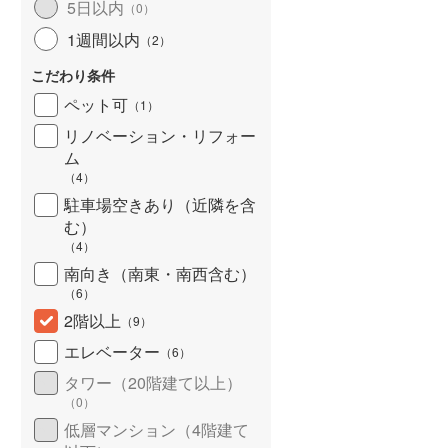
5日以内
（
0
）
北海道新幹線
(
0
)
1週間以内
（
2
）
山形新幹線
(
265
)
こだわり条件
東海道新幹線
(
754
)
ペット可
（
1
）
九州新幹線
(
146
)
リノベーション・リフォー
ム
（
4
）
駐車場空きあり（近隣を含
札幌市営地下鉄東豊線
(
59
)
む）
（
4
）
東京メトロ銀座線
(
688
)
南向き（南東・南西含む）
（
6
）
東京メトロ日比谷線
(
1,085
)
2階以上
（
9
）
東京メトロ有楽町線
(
1,148
)
エレベーター
（
6
）
東京メトロ副都心線
(
849
)
タワー（20階建て以上）
（
0
）
都営新宿線
(
842
)
低層マンション（4階建て
横浜市営地下鉄グリーンライン