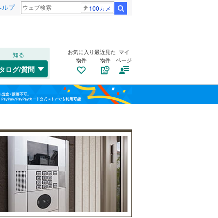
ヘルプ
100カメ
検索
お気に入り
最近見た
マイ
知る
物件
物件
ページ
千歳線
(
28
)
タログ/質問
日高本線
(
0
)
福島
宗谷本線
(
3
)
(
9
)
(
7
)
(
14
)
栃木
群馬
山梨
東北本線
(
454
)
川越線
(
127
)
自転車置き場
（
8
）
吾妻線
(
30
)
バイク置き場
（
4
）
日光線
(
29
)
防犯カメラ
（
3
）
仙石線
(
87
)
和歌山
大船渡線
(
2
)