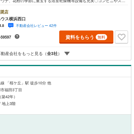
サウナ、花粉の季節に重宝する浴室乾燥機等設備も充実〇コンビニやスー
徒歩5分圏内の生活しやすい好立地ーーーーYahoo！ 不動産キャンペーン
5
)
鶴見線
(
61
)
店舗ーーーー当店で物件を成約するとPayPayボーナスライトがもらえる
奨店
hoo！ 不動産 物件ご成約キャンペーン」の対象になります。「資料をもら
ハウス横浜西口
ルジュサービス
3
)
（
0
）
キッズルーム
根岸線
(
255
)
（
0
）
見学予約をする」ボタンからお問い合わせください。※必ずYahoo！ JAP
不動産会社レビュー 42件
4.8
IDでログインしてください。※PayPayボーナスライトは出金と譲渡はでき
6
)
中央本線（JR東日本）
(
608
)
ん。有効期限は付与日から60日です。ーーーーーーーーーーーーーーーー
資料をもらう
-59597
無料
ーーーーーーー紹介金融機関/都市銀行利率/年利 0.95％（変動金利）※上
5
)
八高線
(
144
)
は 2026年8月時点 のものであり、実際の適用金利は融資実行時のものと
2
）
オール電化
（
0
）
ます。金利情勢により表記の返済額と異なる場合があります。ーーーーー
不動産会社をもっと見る（
全
3
社
）
13
)
大糸線（JR東日本）
(
3
)
ーーーーーーーーーーーーーーーーーー
各駅停車）
(
205
)
埼京線
(
821
)
全体
)
東海道本線（JR東海）
(
316
)
リー住宅
（
1
）
線 「桜ケ丘」駅 徒歩10分 他
)
飯田線
(
24
)
市福田3丁目
月（築42年）
)
高山本線（JR東海）
(
27
)
/ 地上3階
ダイニング15畳以上
JR東海）
(
56
)
紀勢本線（JR東海）
(
4
)
博多南線
(
60
)
R西日本）
(
0
)
北陸本線
(
1
)