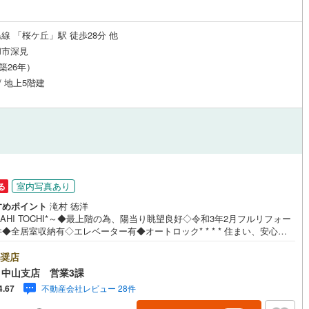
1
)
宮崎空港線
(
1
)
線 「桜ケ丘」駅 徒歩28分 他
線
(
235
)
上越新幹線
(
129
)
和市深見
線
(
177
)
北陸新幹線
(
119
)
（築26年）
/ 地上5階建
線
(
234
)
北陸新幹線（JR西日本）
(
46
)
幹線
(
6
)
地下鉄南北線
(
32
)
札幌市営地下鉄東西線
(
70
)
下鉄南北線
(
183
)
仙台市地下鉄東西線
(
102
)
室内写真あり
る
ロ丸ノ内線
(
639
)
東京メトロ丸ノ内方南支線
(
89
)
すめポイント
滝村 徳洋
SAHI TOCHI*～◆最上階の為、陽当り眺望良好◇令和3年2月フルリフォー
ロ東西線
(
570
)
東京メトロ千代田線
(
425
)
◆全居室収納有◇エレベーター有◆オートロック* * * * 住まい、安心の
つぎ * * * *おかげさまで42周年を迎えることができました♪ご成約件数7
ロ半蔵門線
(
410
)
東京メトロ南北線
(
694
)
達成!!☆当日のご見学も対応可能です！☆JR横浜線「中山」駅徒歩1分！☆
奨店
約は『朝日土地建物中山店』まで！朝日土地建物グループは地域密着を合
中山支店 営業3課
線
(
578
)
都営三田線
(
715
)
に全13店舗でその地域No.1を目指しております。広告掲載していない物件
不動産会社レビュー 28件
4.67
数ございます。色々廻ったけど良い物件が無いなぁ・・頭金無くても平
・？お家の買替えってどうするの・・？etc.まずは何でもお気軽にご相談く
戸線
(
1,233
)
横浜市営地下鉄ブルーライン
(
438
)