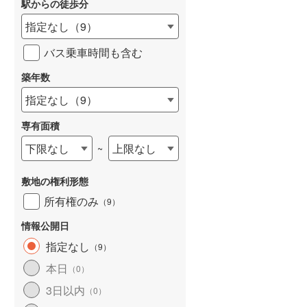
駅からの徒歩分
和歌山線
(
19
)
指定なし
（
9
）
東西線
(
213
)
バス乗車時間も含む
予讃線
(
32
)
築年数
詳しく見る
高徳線
(
54
)
指定なし
（
9
）
牟岐線
(
19
)
専有面積
山陽本線（JR九州）
(
10
)
下限なし
上限なし
~
篠栗線
(
64
)
敷地の権利形態
指宿枕崎線
(
43
)
所有権のみ
（
9
）
筑肥線
(
46
)
情報公開日
久大本線
(
55
)
指定なし
（
9
）
本日
（
0
）
日田彦山線
(
22
)
3日以内
（
0
）
筑豊本線
(
12
)