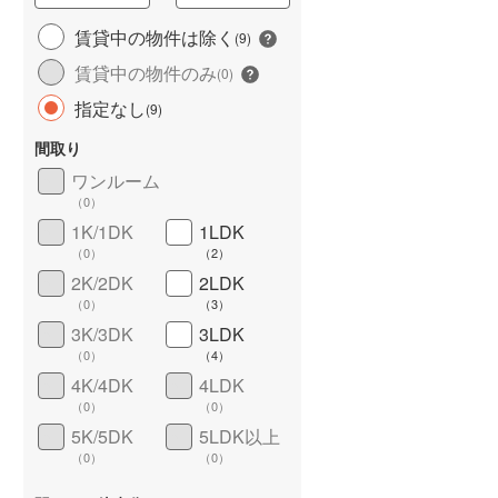
城端線
(
2
)
賃貸中の物件は除く
(
9
)
賃貸中の物件のみ
関西本線（JR西日本）
(
109
)
(
0
)
指定なし
(
9
)
大阪環状線
(
466
)
間取り
山陽本線（JR西日本）
(
338
)
ワンルーム
姫新線
(
37
)
（
0
）
1K/1DK
1LDK
ワイドバルコニー
（
5
）
吉備線
(
40
)
（
0
）
（
2
）
芸備線
(
31
)
2K/2DK
2LDK
（
0
）
（
3
）
可部線
(
30
)
3K/3DK
3LDK
（
0
）
（
4
）
宇部線
(
1
)
4K/4DK
4LDK
山陰本線
(
167
)
（
0
）
（
0
）
5K/5DK
5LDK以上
境線
(
4
)
（
0
）
（
0
）
奈良線
(
82
)