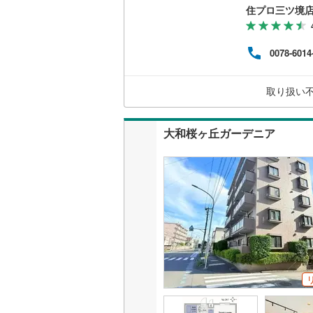
で、お気軽に
住プロ三ツ境
弊社
ァイ
いすみ鉄
お客
0078-6014
の生
IGRいわ
【教
なる
弘南鉄道
取り扱い
していき
由利高原
大和桜ヶ丘ガーデニア
長野電鉄
宇都宮ラ
鹿島臨海
小湊鐵道
(
上毛電気
流鉄流山
京成本線
(