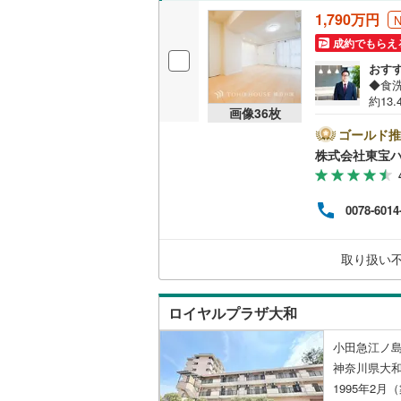
1,790万円
越美北線
(
独立型キ
成約でもらえ
氷見線
(
3
)
おす
浴室
◆食
紀勢本線（
約13
浴室乾燥
画像
36
枚
クロ
桜島線
(
16
らせ
ゴールド推
ンビ
バルコニー、
株式会社東宝
加古川線
(
＝＝
がん
ルーフバ
赤穂線
(
43
地見
0078-6014
す。9
宇野線
(
94
社等
収納
にあ
福塩線
(
15
取り扱い
おり
ウォーク
させ
岩徳線
(
1
)
（
4
）
ロイヤルプラザ大和
小野田線
(
販売、価格、
小田急江ノ島
舞鶴線
(
1
)
神奈川県大
即入居可
1995年2月
木次線
(
0
)