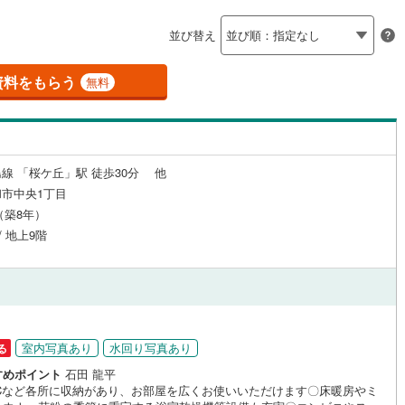
島根
岡山
広島
山口
釜石線
(
0
)
（
4
）
24時間有人管理
（
0
）
並び替え
)
花輪線
(
0
)
香川
愛媛
高知
保存した条件を見る
建ち方、日当たり
磐越東線
(
43
)
資料をもらう
無料
佐賀
長崎
熊本
大分
2
）
南向き（南東・南西含む）
陸羽東線
(
0
)
（
6
）
41
)
米坂線
(
0
)
戸なし
（
1
）
メゾネット
（
0
）
線 「桜ケ丘」駅 徒歩30分 他
)
五能線
(
0
)
この条件で検索する
この条件で検索する
この条件で検索する
この条件で検索する
この条件で検索する
この条件で検索する
市区町村以下を選択
市区町村を選択す
駅を選択する
市中央1丁目
施工・品質・工法関連
15
)
白新線
(
12
)
月（築8年）
/ 地上9階
越後線
(
20
)
（
0
）
免震構造
（
0
）
ライン（宇都宮～逗子）
湘南新宿ライン（前橋～小田原）
総戸数200以上）
タワー（20階建て以上）
（
0
）
(
941
)
)
内房線
(
53
)
室内写真あり
水回り写真あり
る
)
鹿島線
(
0
)
すめポイント
石田 龍平
駅が始発駅
（
1
）
海まで2km以内
（
0
）
ICなど各所に収納があり、お部屋を広くお使いいただけます〇床暖房やミ
東海道本線
(
536
)