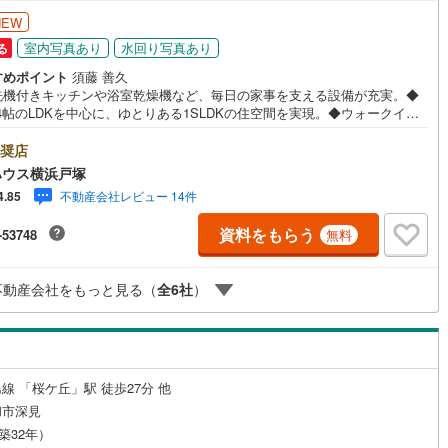
NEW
7
)
七尾線
(
0
)
ッチン
（
2
）
対面キッチン
（
2
）
室内写真あり
水回り写真あり
る
高山本線（JR西日本）
(
2
)
すめポイント
須藤 善久
洗機付きキッチンや浴室乾燥機など、毎日の家事を支える設備が充実。◆
JR西日本）
(
15
)
湖西線
(
61
)
.4帖のLDKを中心に、ゆとりある1SLDKの住空間を実現。◆ウォークイン
機あり
（
7
）
浴室に窓あり
（
1
）
ーゼットなど収納を備え、室内をすっきり保てます。◆ペットと一緒に暮
)
福知山線
(
303
)
る住戸で、大切な家族との時間を楽しめます（細則有）。◆スーパーやコ
奨店
ニなど生活施設が徒歩圏に揃い、日々の暮らしを支えます。＝＝＝＝＝＝
庭
ハウス横浜戸塚
5
)
播但線
(
38
)
＝＝＝＝＝＝＝＝＝【東宝ハウス横浜戸塚】提携銀行 じぶん銀行利用可 *
不動産会社レビュー 14件
4.85
100％保証団信＋全疾病保障付き＝＝＝＝＝＝＝＝＝＝＝＝＝＝＝＝＝○現
ルコニー
（
1
）
専用庭
（
2
）
)
津山線
(
40
)
学会（事前に必ずお問い合わせください）毎日、ご見学・ご相談が可能で
資料をもらう
-53748
無料
:00～21:00まで。ご自宅へお迎え、最寄駅でお待ち合わせ、弊社へのご来
)
伯備線
(
66
)
ご相談下さい。○FPによるライフプランのシミュレーションライフプラン
った資金計画や、住宅ローンのご相談など。○キッズスペースもご用意して
)
呉線
(
43
)
不動産会社をもっと見る（
全
6
社
）
ます○お車の無料提携駐車場がございます詳しくは営業スタッフよりお伝え
インクローゼット
て頂きます。なんでもお気軽にお申し付けくださいませ。
山口線
(
2
)
0
)
美祢線
(
0
)
契約、入居関連など
線 「桜ケ丘」駅 徒歩27分 他
因美線
(
0
)
和市深見
能
（
6
）
（築32年）
草津線
(
7
)