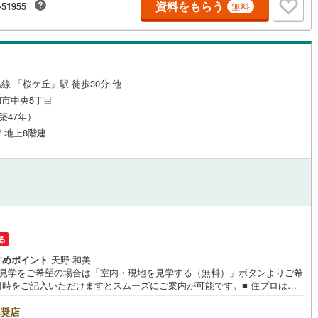
資料をもらう
-51955
無料
い！有資格者が丁寧にご説明させていただきます！お問い合わせをお待ち
ります!!
営地下鉄東山線
(
230
)
名古屋市営地下鉄名城線
(
230
)
営地下鉄桜通線
(
159
)
名古屋市営地下鉄上飯田線
(
19
)
線 「桜ケ丘」駅 徒歩30分 他
地下鉄烏丸線
(
257
)
京都市営地下鉄東西線
(
187
)
市中央5丁目
（築47年）
tro今里筋線
(
58
)
OsakaMetro御堂筋線
(
519
)
/ 地上8階建
tro四つ橋線
(
361
)
OsakaMetro中央線
(
266
)
tro堺筋線
(
280
)
神戸市営地下鉄西神・山手線
(
112
)
下鉄空港線
(
171
)
福岡市地下鉄箱崎線
(
28
)
28
)
函館市電
(
6
)
る
すめポイント
天野 和美
りび鉄道
(
0
)
わたらせ渓谷鐵道
(
1
)
地見学をご希望の場合は「室内・現地を見学する（無料）」ボタンよりご希
日時をご記入いただけますとスムーズにご案内が可能です。■ 住プロは大
行
(
15
)
会津鉄道
(
4
)
・綾瀬市エリアに強い！ 住プロは大和市・綾瀬市エリアの不動産売買専門
です！最新物件情報や当社限定で販売する物件情報も多数ございますの
奨店
縦貫鉄道
(
0
)
しなの鉄道北しなの線
(
12
)