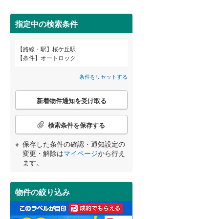
田沢湖線
(
25
)
指定中の検索条件
八戸線
(
2
)
磐越西線
(
32
)
路線・駅
桜ケ丘駅
宮崎
鹿児島
沖縄
条件
オートロック
2階以上
（
7
）
陸羽西線
(
0
)
条件をリセットする
左沢線
(
5
)
最上階
（
1
）
こ
津軽線
(
2
)
新着物件通知を受け取る
の
する
る
条件をリセットする
条件をリセットする
条件をリセットする
条件をリセットする
条件をリセットする
条件をリセットする
検
信越本線
(
47
)
索
検索条件を保存する
条
弥彦線
(
2
)
制震構造
（
0
）
件
保存した条件の確認・通知設定の
で
総武本線
(
270
)
低層マンション（4階建て以
変更・解除は
マイページ
から行え
通
ます。
下）
（
2
）
知
を
京葉線
(
245
)
受
物件の絞り込み
け
久留里線
(
3
)
取
小学校まで1km以内
（
3
）
る
山手線
(
1,228
)