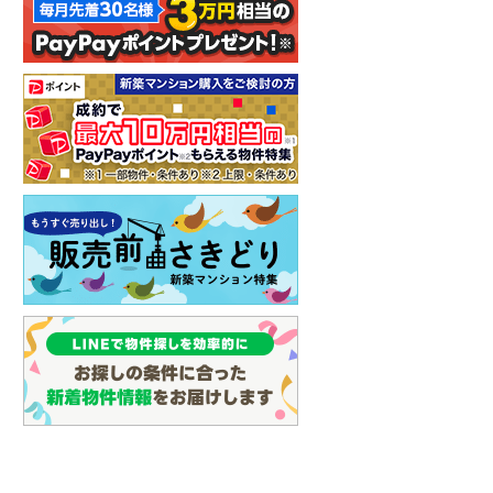
イン
(
0
)
しなの鉄道
(
5
)
津軽鉄道
(
0
)
三陸鉄道リアス線
(
0
)
仙台空港アクセス線
(
6
)
松本電鉄上高地線
(
2
)
関東鉄道常総線
(
7
)
銚子電気鉄道
(
0
)
上信電鉄上信線
(
14
)
埼玉新都市交通伊奈線
(
70
)
京成成田高速鉄道アクセス線
(
0
)
京成千葉線
(
101
)