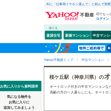
AIに「仕事用イヤホン選んで」と頼んで実
IDでもっ
ログイン
借りる
北海道
JR
北海道
函館本線
(
こだわり条件
リフォーム、
賃貸住宅
新築マンション
中古マンシ
石勝線
(
0
)
リノベー
東北
青森
（
8
）
根室本線
(
(
77
)
(
48
)
(
4
関東
東京
石北本線
(
Yahoo!不動産トップ
中古マンション
共用設備
常磐線
(
45
宅配ボッ
信越・北陸
新潟
オ
桜ケ丘駅（神奈川県）の
(
25
)
(
45
)
(
1
高崎線
(
28
トランク
東海
愛知
お気に入りから資料請求
オートロック付きの中古マンションな
両毛線
(
12
駐車場空
高齢の方の一人暮らしにも。オートロッ
烏山線
(
28
気になる物件を
（
3
）
近畿
大阪
お気に入りに
石巻線
(
4
)
追加してみましょう
管理・管理規