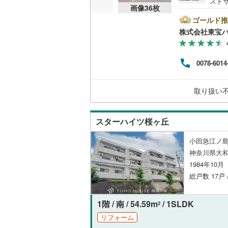
スト
画像
36
枚
パーが
共用施設
南武線
(
30
対象
ゴールド推
「Ya
株式会社東宝
コンシェ
横浜線
(
43
う」「
AN 
相模線
(
25
ませ
設備
0078-6014
ーーー
五日市線
(
記金利
床暖房
（
なり
取り扱い
篠ノ井線
(
ーー
常磐線（
間取り、居室
スターハイツ桜ヶ丘
伊東線
(
73
バリアフ
小田急江ノ島
身延線
(
12
神奈川県大和
1984年10
LD
武豊線
(
12
総戸数 17戸 
リビング
関西本線（
（
3
）
1階 / 南 / 54.59m
/ 1SLDK
参宮線
(
2
)
2
リフォーム
キッチン
大糸線（J