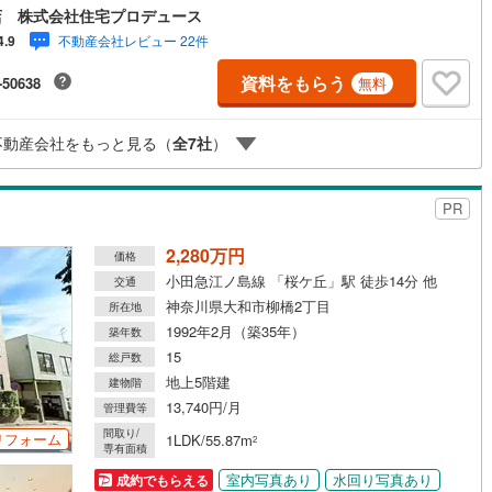
お問合せ下さい！ -------------- 弊社独自の住宅ローン提案システム
店 株式会社住宅プロデュース
ではファイナンシャル専門スタッフによる【丁寧な資金アドバイス】【フ
不動産会社レビュー 22件
4.9
ナンシャルプラン提案書の作成】を随時行っております。意外に知らない
道
(
0
)
北越急行ほくほく線
(
0
)
様が多い【定年時の住宅ローン残高】【住宅購入者だけが加入できる無料
資料をもらう
-50638
無料
命保険】【13年間もらえる、国からの特別ボーナス】これから多くなる
て銀河鉄道
(
26
)
青い森鉄道
(
3
)
育費】住宅を買った後から始まる【住宅ローン返済】65歳以上から必要に
【老後の費用負担】住宅探しの【このタイミング】で不安な部分を明確に
弘南線
(
2
)
弘南鉄道大鰐線
(
2
)
不動産会社をもっと見る（
全
7
社
）
ませんか？？ --------------
鉄道鳥海山ろく線
(
0
)
福島交通飯坂線
(
14
)
PR
長野線
(
16
)
上田電鉄別所線
(
3
)
2,280万円
価格
イトレール
(
28
)
関東鉄道竜ケ崎線
(
1
)
小田急江ノ島線 「桜ケ丘」駅 徒歩14分 他
交通
鉄道大洗鹿島線
(
13
)
ひたちなか海浜鉄道湊線
(
0
)
神奈川県大和市柳橋2丁目
所在地
1992年2月（築35年）
築年数
2
)
千葉都市モノレール
(
67
)
15
総戸数
鉄道上毛線
(
6
)
秩父鉄道
(
6
)
地上5階建
建物階
13,740円/月
管理費等
線
(
29
)
つくばエクスプレス
(
275
)
間取り/
リフォーム
1LDK/55.87m
2
専有面積
365
)
京成押上線
(
95
)
室内写真あり
水回り写真あり
成約でもらえる