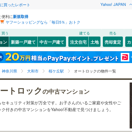
Yahoo! JAPAN
際に買ったレポート
と便利に
新規取得
ヤフーショッピングなら「毎日5％」おトク
検索条件を保存しました
買う
建てる
売る
53
)
札沼線
(
28
)
リノベーション
ョン
新築一戸建て
中古一戸建て
注文住宅
土地
売却査定
カ
この検索条件の新着物件通知は、
マイページ
から設定できます。
室蘭本線
(
0
)
ション・リフォーム
築古・築30年以上
（
7
）
岩手
宮城
秋田
山形
1
)
富良野線
(
3
)
桜ケ丘
7
)
(
28
)
(
20
)
(
26
)
(
5
)
(
6
)
(
9
)
桜ケ丘駅、オートロック
神奈川
埼玉
千葉
茨城
3
)
釧網本線
(
0
)
神奈川県
大和市
桜ケ丘駅
オートロックの物件一覧
8
)
水郡線
(
41
)
クスあり
（
2
）
24時間ゴミ出し可
（
0
）
長野
富山
石川
福井
ートロック
の中古マンション
片瀬江ノ島
3
)
(
16
)
7
)
上越線
(
31
)
検索条件を保存する
ルーム
（
0
）
エレベーター
（
6
）
(
18
)
閉じる
閉じる
お気に入りリストを見る
お気に入りリストを見る
閉じる
閉じる
岐阜
静岡
三重
らセキュリティ対策が万全です。お子さんのいるご家庭や女性やご
)
水戸線
(
1
)
きあり（近隣を含む）
オートロック
（
9
）
マイページ
ク付きの中古マンションをYahoo!不動産で見つけましょう。
)
仙山線
(
98
)
兵庫
京都
滋賀
奈良
気仙沼線
(
0
)
約