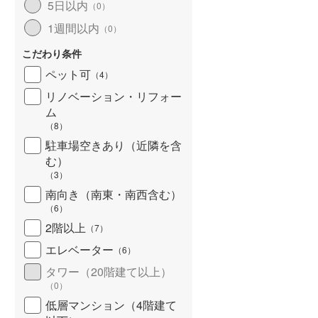
5日以内
（
0
）
北海道新幹線
(
0
)
1週間以内
（
0
）
山形新幹線
(
160
)
こだわり条件
東海道新幹線
(
403
)
ペット可
（
4
）
九州新幹線
(
89
)
リノベーション・リフォー
ム
（
8
）
駐車場空きあり（近隣を含
札幌市営地下鉄東豊線
(
43
)
む）
（
3
）
東京メトロ銀座線
(
463
)
南向き（南東・南西含む）
（
6
）
東京メトロ日比谷線
(
710
)
2階以上
（
7
）
東京メトロ有楽町線
(
768
)
エレベーター
（
6
）
東京メトロ副都心線
(
499
)
タワー（20階建て以上）
（
0
）
都営新宿線
(
476
)
低層マンション（4階建て
横浜市営地下鉄グリーンライン