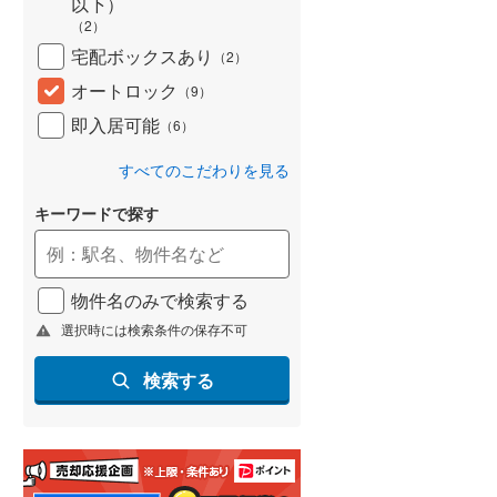
以下）
(
101
)
（
2
）
宅配ボックスあり
（
2
）
名古屋市営地下鉄鶴舞線
(
149
)
オートロック
（
9
）
名古屋市営地下鉄名港線
(
42
)
即入居可能
（
6
）
OsakaMetro長堀鶴見緑地線
(
290
)
すべてのこだわりを見る
OsakaMetro谷町線
(
520
)
キーワードで探す
OsakaMetro千日前線
(
275
)
神戸市営地下鉄海岸線
(
37
)
物件名のみで検索する
福岡市地下鉄七隈線
(
157
)
選択時には検索条件の保存不可
函館市電宝来・谷地頭線
(
1
)
検索する
真岡鐵道
(
0
)
山形鉄道フラワー長井線
(
0
)
えちごトキめき鉄道妙高はねうまラ