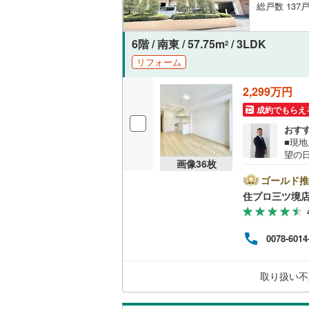
総戸数 137戸
オンライン対
桜井線
(
18
オンライ
阪和線
(
12
6階 / 南東 / 57.75m
/ 3LDK
2
リフォーム
おおさか
オンライ
2,299万円
内子線
(
0
)
成約でもらえ
鳴門線
(
2
)
おす
■現
土讃線
(
9
)
望の
画像
36
枚
和市
鹿児島本
会社
ゴールド推
で、お気軽に
三角線
(
11
住プロ三ツ境
弊社
ァイ
長崎本線
(
お客
0078-6014
の生
佐世保線
(
【教
なる
豊肥本線
(
取り扱い不
していき
日南線
(
23