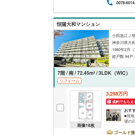
0078-6014
ださ
してお
名古屋市
恒陽大和マンション
名古屋市
小田急江ノ島
京都市営
神奈川県大和
1980年2月
OsakaMe
総戸数 94戸 
OsakaMe
OsakaMe
7階 / 南 / 72.45m
/ 3LDK（WIC）
2
リフォーム
福岡市地
3,298万円
私鉄・その他
札幌市電
(
成約でもらえ
おす
道南いさ
■現
望の
阿武隈急
画像
18
枚
和市
会社
ゴールド推
秋田内陸