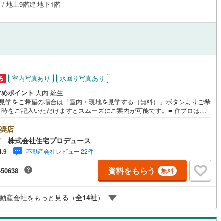
 / 地上9階建 地下1階
応
)
片町線
(
91
)
ン内見(相談)可
（
8
）
IT重説可
（
4
）
5
)
関西空港線
(
1
)
東線
(
339
)
本四備讃線
(
0
)
ン対応とは？
予土線
(
0
)
室内写真あり
水回り写真あり
る
徳島線
(
18
)
すめポイント
大内 統生
地見学をご希望の場合は「室内・現地を見学する（無料）」ボタンよりご希
土讃線
(
14
)
日時をご記入いただけますとスムーズにご案内が可能です。■ 住プロは大
・綾瀬市エリアに強い！ 住プロは大和市・綾瀬市エリアの不動産売買専門
線
(
259
)
香椎線
(
34
)
です！最新物件情報や当社限定で販売する物件情報も多数ございますの
奨店
お問合せ下さい！ -------------- 弊社独自の住宅ローン提案システム
)
肥薩線
(
0
)
店 株式会社住宅プロデュース
ではファイナンシャル専門スタッフによる【丁寧な資金アドバイス】【フ
不動産会社レビュー 22件
4.9
ナンシャルプラン提案書の作成】を随時行っております。意外に知らない
30
)
唐津線
(
1
)
様が多い【定年時の住宅ローン残高】【住宅購入者だけが加入できる無料
資料をもらう
-50638
無料
命保険】【13年間もらえる、国からの特別ボーナス】これから多くなる
3
)
大村線
(
1
)
育費】住宅を買った後から始まる【住宅ローン返済】65歳以上から必要に
【老後の費用負担】住宅探しの【このタイミング】で不安な部分を明確に
76
)
日豊本線
(
171
)
動産会社をもっと見る（
全
14
社
）
ませんか？？ --------------
)
吉都線
(
0
)