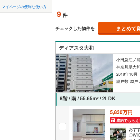
中国
鳥取
北上線
(
2
)
マイページの便利な使い方
ペット可
9
件
山田線
(
27
四国
徳島
配置、向き、
大湊線
(
0
)
まとめて
チェックした物件を
九州・沖縄
福岡
角住戸
（
只見線
(
5
)
ディアスタ大和
奥羽本線
(
階下に住
小田急江ノ島
男鹿線
(
17
0
0
0
0
0
0
神奈川県大和
該当物件
該当物件
該当物件
該当物件
該当物件
該当物件
件
件
件
件
件
件
構造・規模・
羽越本線
(
2018年10
総戸数 32戸 
飯山線
(
0
)
耐震構造
湘南新宿
大規模（
8階 / 南 / 55.65m
/ 2LDK
2
(
869
)
（
0
）
5,830万円
外房線
(
60
成約でもらえ
立地
成田線
(
19
おす
最寄りの
〇W
東金線
(
5
)