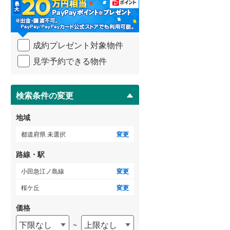
・
条
武蔵野線
(
313
)
件
を
ゲストルーム
横須賀線
(
369
)
（
0
）
成約プレゼント対象物件
マ
青梅線
(
69
)
イ
見学予約できる物件
ペ
小海線
(
1
)
ー
ＴＶモニタ付インターホン
ジ
京浜東北線
(
1,428
)
に
検索条件の変更
（
8
）
保
総武線
(
982
)
存
地域
す
御殿場線
(
36
)
る
都道府県 未選択
変更
中央本線（JR東海）
(
111
)
路線・駅
太多線
(
0
)
小田急江ノ島線
変更
名松線
(
3
)
桜ケ丘
変更
東海道本線（JR西日本）
(
730
)
価格
下限なし
上限なし
~
小浜線
(
1
)