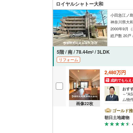
ロイヤルシャトー大和
後藤寺線
(
小田急江ノ島
東北新幹
神奈川県大
秋田新幹
2000年9月
総戸数 20戸 
山陽新幹
西九州新
5階 / 南 / 78.44m
/ 3LDK
2
リフォーム
地下鉄
札幌市営
2,480万円
仙台市地
成約でもらえ
東京メト
おす
～*A
東京メト
ム物件
画像
22
枚
おとり
東京メト
万件
ゴールド推
ご予
朝日土地建物 
都営浅草
言葉
も多
気・
都営大江