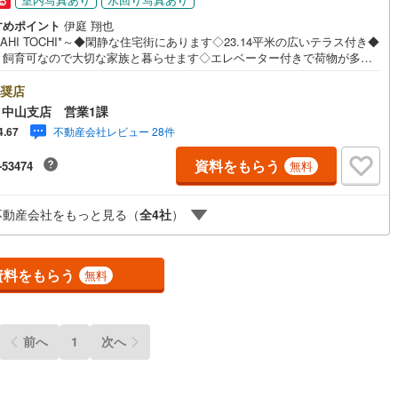
る
0
)
宮崎空港線
(
1
)
すめポイント
伊庭 翔也
SAHI TOCHI*～◆閑静な住宅街にあります◇23.14平米の広いテラス付き◆
線
(
86
)
上越新幹線
(
56
)
ト飼育可なので大切な家族と暮らせます◇エレベーター付きで荷物が多い
ちん◆オートロック有・宅配ボックス有でセキュリティ良好* * * * 住ま
線
(
69
)
北陸新幹線
(
56
)
心のおとりつぎ * * * *おかげさまで42周年を迎えることができました♪ご
奨店
件数7万件達成!!☆当日のご見学も対応可能です！☆JR横浜線「中山」駅徒
中山支店 営業1課
線
(
84
)
北陸新幹線（JR西日本）
(
8
)
分！☆ご予約は『朝日土地建物中山店』まで！朝日土地建物グループは地域
不動産会社レビュー 28件
4.67
を合言葉に全13店舗でその地域No.1を目指しております。広告掲載してい
幹線
(
0
)
物件も多数ございます。色々廻ったけど良い物件が無いなぁ・・頭金無く
資料をもらう
-53474
無料
平気・・？お家の買替えってどうするの・・？etc.まずは何でもお気軽にご
ください！有資格者が丁寧にご説明させていただきます！お問い合わせを
地下鉄南北線
(
4
)
札幌市営地下鉄東西線
(
7
)
しております!!
不動産会社をもっと見る（
全
4
社
）
下鉄南北線
(
49
)
仙台市地下鉄東西線
(
25
)
ロ丸ノ内線
(
367
)
東京メトロ丸ノ内方南支線
(
47
)
資料をもらう
無料
ロ東西線
(
372
)
東京メトロ千代田線
(
257
)
ロ半蔵門線
(
243
)
東京メトロ南北線
(
416
)
前へ
1
次へ
線
(
298
)
都営三田線
(
413
)
戸線
(
738
)
横浜市営地下鉄ブルーライン
(
263
)