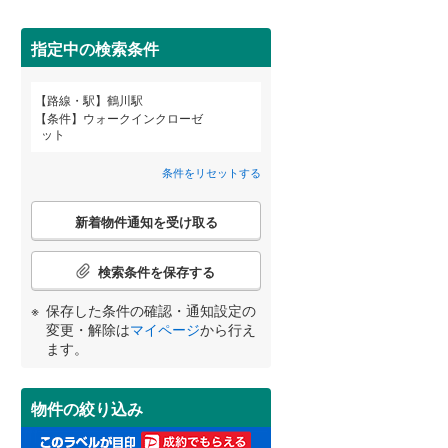
田沢湖線
(
11
)
指定中の検索条件
八戸線
(
0
)
(
0
)
(
1
)
磐越西線
(
7
)
路線・駅
鶴川駅
宮崎
鹿児島
沖縄
条件
ウォークインクローゼ
2階以上
（
4
）
陸羽西線
(
0
)
ット
左沢線
(
2
)
条件をリセットする
最上階
（
0
）
津軽線
(
0
)
こ
する
る
条件をリセットする
条件をリセットする
条件をリセットする
条件をリセットする
条件をリセットする
条件をリセットする
新着物件通知を受け取る
の
信越本線
(
11
)
検
索
検索条件を保存する
弥彦線
(
1
)
制震構造
（
0
）
条
件
保存した条件の確認・通知設定の
総武本線
(
153
)
低層マンション（4階建て以
で
変更・解除は
マイページ
から行え
下）
（
2
）
通
ます。
知
京葉線
(
187
)
を
受
久留里線
(
1
)
物件の絞り込み
け
小学校まで1km以内
（
0
）
取
山手線
(
704
)