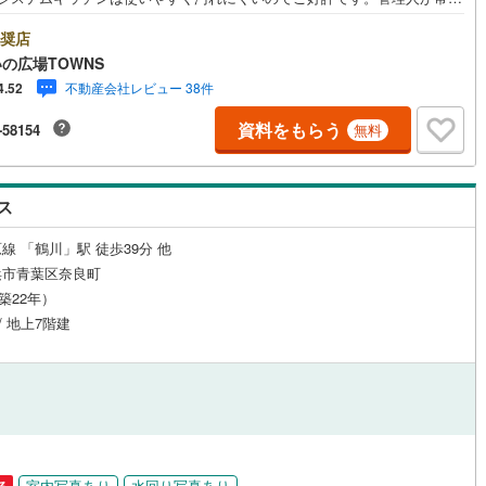
いるので、安心して生活できます。24時間対応なのでいつでもゴミ出し可
応
)
片町線
(
40
)
す。中古マンションですが、綺麗に整備されているので住み心地良好で
奨店
Vインターホン付きなので、女性の方も安心です。【年中無休/9:00～21:0
の広場TOWNS
ン内見(相談)可
（
2
）
IT重説可
（
2
）
)
関西空港線
(
0
)
人気物件は特にお問い合わせが集中するため、お早めにお電話下さい。「室
不動産会社レビュー 38件
4.52
現地を見学する」ボタンよりご予約頂くとご見学がスムーズです。■その
東線
(
141
)
本四備讃線
(
0
)
各種ご相談も承っております。○住宅ローンのご相談○ライフプランのシミ
ン対応とは？
資料をもらう
-58154
無料
ーション■住まいの広場TOWNSからお客様へ経験豊富なスタッフが親身に
予土線
(
0
)
てお客様に合った物件をご紹介させて頂きます！ /他社様掲載物件も併せて
介可能ですのでお気軽にお問い合わせ下さい♪駐車場もございますので、お
徳島線
(
1
)
のお越しも大歓迎です！
ス
土讃線
(
3
)
線 「鶴川」駅 徒歩39分 他
線
(
73
)
香椎線
(
7
)
浜市青葉区奈良町
（築22年）
肥薩線
(
0
)
/ 地上7階建
7
)
唐津線
(
0
)
1
)
大村線
(
0
)
27
)
日豊本線
(
59
)
吉都線
(
0
)
室内写真あり
水回り写真あり