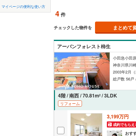
中国
鳥取
北上線
(
1
)
マイページの便利な使い方
ペット可
4
件
山田線
(
12
四国
徳島
配置、向き、
(
1
)
(
2
)
(
0
大湊線
(
0
)
まとめて
チェックした物件を
九州・沖縄
福岡
角住戸
（
只見線
(
1
)
アーバンフォレスト柿生
奥羽本線
(
階下に住
小田急小田原
男鹿線
(
3
)
0
0
0
0
0
0
神奈川県川崎
該当物件
該当物件
該当物件
該当物件
該当物件
該当物件
件
件
件
件
件
件
構造・規模・
羽越本線
(
2003年2月
総戸数 56戸 
飯山線
(
0
)
耐震構造
湘南新宿
大規模（
4階 / 南西 / 70.81m
/ 3LDK
2
(
545
)
（
0
）
リフォーム
外房線
(
28
3,199万円
立地
成田線
(
18
成約でもらえ
最寄りの
おす
東金線
(
1
)