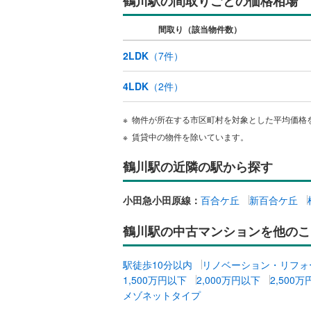
鶴川駅の間取りごとの価格相場
間取り（該当物件数）
名古屋市
2LDK
（
7
件）
名古屋市
4LDK
（
2
件）
京都市営
OsakaMe
物件が所在する市区町村を対象とした平均価格
賃貸中の物件を除いています。
OsakaMe
鶴川駅の近隣の駅から探す
OsakaMe
福岡市地
小田急小田原線：
百合ケ丘
新百合ケ丘
私鉄・その他
札幌市電
(
鶴川駅の中古マンションを他のこ
道南いさ
駅徒歩10分以内
リノベーション・リフォ
1,500万円以下
2,000万円以下
2,500
阿武隈急
メゾネットタイプ
秋田内陸