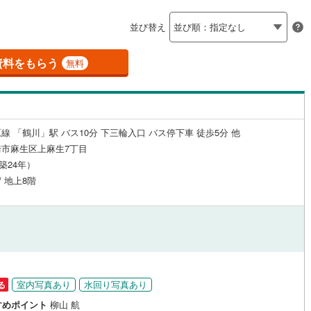
島根
岡山
広島
山口
釜石線
(
0
)
（
4
）
24時間有人管理
（
2
）
並び替え
)
花輪線
(
0
)
香川
愛媛
高知
保存した条件を見る
建ち方、日当たり
)
(
0
)
(
0
)
(
0
)
(
0
)
(
0
)
(
0
)
磐越東線
(
16
)
資料をもらう
無料
佐賀
長崎
熊本
大分
0
）
南向き（南東・南西含む）
陸羽東線
(
1
)
（
2
）
9
)
米坂線
(
0
)
戸なし
（
0
）
メゾネット
（
0
）
線 「鶴川」駅 バス10分 下三輪入口 バス停下車 徒歩5分 他
五能線
(
0
)
この条件で検索する
この条件で検索する
この条件で検索する
この条件で検索する
この条件で検索する
この条件で検索する
市区町村以下を選択
市区町村を選択す
駅を選択する
市麻生区上麻生7丁目
施工・品質・工法関連
3
)
白新線
(
2
)
（築24年）
/ 地上8階
越後線
(
5
)
（
1
）
免震構造
（
0
）
ライン（宇都宮～逗子）
湘南新宿ライン（前橋～小田原）
総戸数200以上）
タワー（20階建て以上）
（
0
）
(
585
)
)
内房線
(
24
)
)
鹿島線
(
0
)
室内写真あり
水回り写真あり
る
駅が始発駅
（
2
）
海まで2km以内
（
0
）
すめポイント
柳山 航
東海道本線
(
322
)