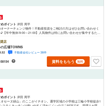
2
)
七尾線
(
0
)
ッチン
（
1
）
対面キッチン
（
2
）
高山本線（JR西日本）
(
0
)
る
すめポイント
岸田 周平
JR西日本）
(
2
)
湖西線
(
11
)
のオーナーチェンジ物件！不動産投資をご検討の方はぜひお問い合わせく
機あり
（
4
）
浴室に窓あり
（
1
）
♪【年中無休/9:00～21:00】人気物件は特にお問い合わせが集中するた
)
福知山線
(
154
)
お早めにお電話下さい。「室内・現地を見学する」ボタンよりご予約頂く
庭
見学がスムーズです。■その他、各種ご相談も承っております。○住宅ロー
奨店
5
)
播但線
(
18
)
ご相談○ライフプランのシミュレーション■住まいの広場TOWNSからお客
の広場TOWNS
経験豊富なスタッフが親身になってお客様に合った物件をご紹介させて頂
ルコニー
（
0
）
専用庭
（
0
）
)
津山線
(
21
)
不動産会社レビュー 38件
4.52
す！ /他社様掲載物件も併せてご紹介可能ですのでお気軽にお問い合わせ下
♪駐車場もございますので、お車でのお越しも大歓迎です！
)
伯備線
(
25
)
資料をもらう
-58154
無料
呉線
(
16
)
インクローゼット
山口線
(
0
)
0
)
美祢線
(
0
)
契約、入居関連など
る
因美線
(
0
)
すめポイント
岸田 周平
能
（
2
）
ュオセーヌ緑山」のここがイチオシ。通学区域の小学校は三輪小学校徒歩1
草津線
(
4
)
。システムキッチンは使いやすく汚れにくいのでご好評です。管理人が常駐