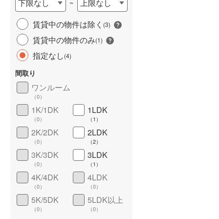
下限なし
上限なし
~
城端線
(
0
)
賃貸中の物件は除く
(
3
)
関西本線（JR西日本）
(
42
)
賃貸中の物件のみ
(
1
)
大阪環状線
(
231
)
指定なし
(
4
)
山陽本線（JR西日本）
(
133
)
間取り
姫新線
(
16
)
ワンルーム
（
0
）
ワイドバルコニー
（
3
）
吉備線
(
21
)
1K/1DK
1LDK
（
0
）
（
1
）
芸備線
(
12
)
2K/2DK
2LDK
可部線
(
12
)
（
0
）
（
2
）
3K/3DK
3LDK
宇部線
(
0
)
（
0
）
（
1
）
4K/4DK
4LDK
山陰本線
(
33
)
（
0
）
（
0
）
境線
(
1
)
5K/5DK
5LDK以上
（
0
）
（
0
）
奈良線
(
16
)