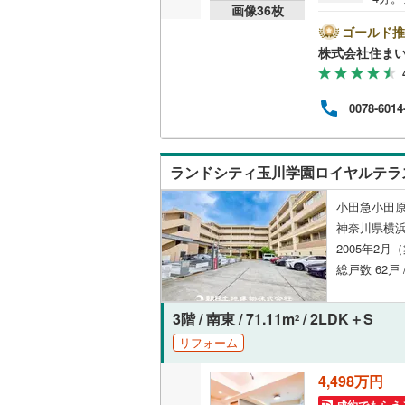
画像
36
枚
して
オンライン対
桜井線
(
10
能で
ゴールド推
す。T
株式会社住まい
オンライ
阪和線
(
46
0】
内・
おおさか
他、
オンライ
0078-6014
ュレ
内子線
(
0
)
なっ
ご紹
鳴門線
(
0
)
車で
ランドシティ玉川学園ロイヤルテラ
土讃線
(
0
)
小田急小田原
鹿児島本
神奈川県横
2005年2月
三角線
(
3
)
総戸数 62戸 
長崎本線
(
3階 / 南東 / 71.11m
/ 2LDK＋S
2
佐世保線
(
リフォーム
豊肥本線
(
4,498万円
日南線
(
2
)