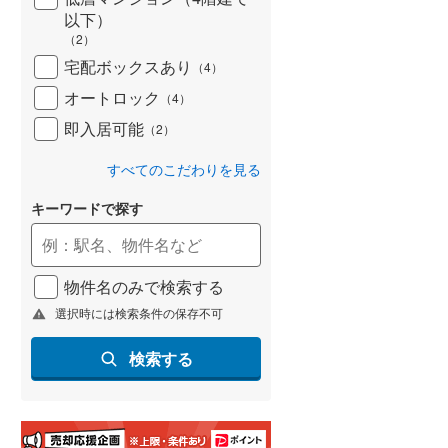
(
51
)
以下）
（
2
）
名古屋市営地下鉄鶴舞線
(
46
)
宅配ボックスあり
（
4
）
名古屋市営地下鉄名港線
(
6
)
オートロック
（
4
）
即入居可能
OsakaMetro長堀鶴見緑地線
(
133
)
（
2
）
OsakaMetro谷町線
(
220
)
すべてのこだわりを見る
OsakaMetro千日前線
(
113
)
キーワードで探す
神戸市営地下鉄海岸線
(
20
)
福岡市地下鉄七隈線
(
57
)
物件名のみで検索する
選択時には検索条件の保存不可
函館市電宝来・谷地頭線
(
0
)
検索する
真岡鐵道
(
0
)
山形鉄道フラワー長井線
(
0
)
えちごトキめき鉄道妙高はねうまラ