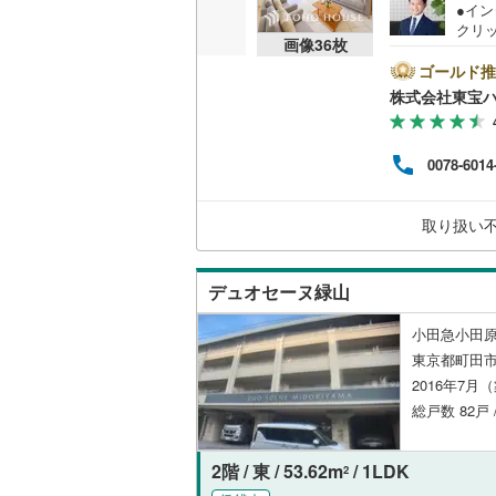
●イ
クリ
共用施設
南武線
(
18
画像
36
枚
をご記
【Ya
ゴールド推
コンシェ
横浜線
(
18
ントが
株式会社東宝
す。
相模線
(
10
必ずY
設備
譲渡
五日市線
(
0078-6014
く素
床暖房
（
は、
篠ノ井線
(
大丈
取り扱い
える
常磐線（
のお
間取り、居室
伊東線
(
8
)
デュオセーヌ緑山
バリアフ
身延線
(
4
)
小田急小田原
LD
東京都町田市
武豊線
(
3
)
2016年7月
リビング
関西本線（
総戸数 82戸
（
0
）
参宮線
(
0
)
2階 / 東 / 53.62m
/ 1LDK
2
キッチン
大糸線（J