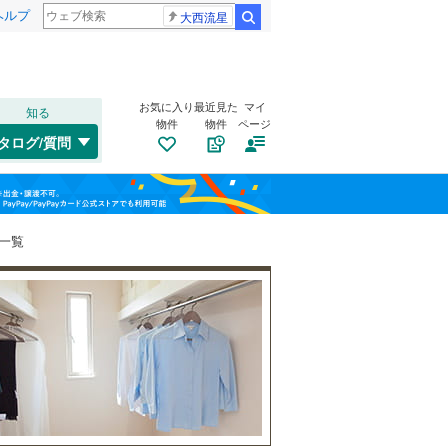
ヘルプ
大西流星
検索
お気に入り
最近見た
マイ
知る
物件
物件
ページ
千歳線
(
3
)
タログ/質問
日高本線
(
0
)
福島
宗谷本線
(
0
)
(
2
)
(
13
)
(
17
)
栃木
群馬
山梨
東北本線
(
195
)
一覧
川越線
(
64
)
自転車置き場
（
4
）
百合ケ丘
新百合ケ丘
(
4
)
吾妻線
(
0
)
バイク置き場
（
4
）
(
8
)
(
13
)
日光線
(
9
)
防犯カメラ
（
0
）
仙石線
(
14
)
和歌山
大船渡線
(
1
)
(
19
)
(
4
)
(
1
)