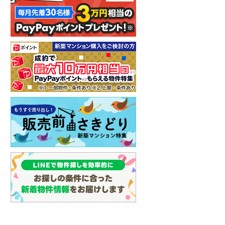
イン
(
0
)
しなの鉄道
(
2
)
津軽鉄道
(
0
)
三陸鉄道リアス線
(
0
)
仙台空港アクセス線
(
2
)
松本電鉄上高地線
(
2
)
関東鉄道常総線
(
2
)
銚子電気鉄道
(
0
)
上信電鉄上信線
(
8
)
埼玉新都市交通伊奈線
(
38
)
京成成田高速鉄道アクセス線
(
0
)
京成千葉線
(
78
)