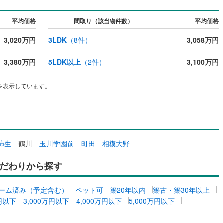
平均価格
間取り（該当物件数）
平均価格
営地下鉄東山線
(
94
)
名古屋市営地下鉄名城線
(
84
)
3,020万円
3LDK
（
8
件）
3,058万円
営地下鉄桜通線
(
53
)
名古屋市営地下鉄上飯田線
(
7
)
3,380万円
5LDK以上
（
2
件）
3,100万円
地下鉄烏丸線
(
48
)
京都市営地下鉄東西線
(
59
)
tro今里筋線
(
28
)
OsakaMetro御堂筋線
(
220
)
を表示しています。
tro四つ橋線
(
170
)
OsakaMetro中央線
(
131
)
tro堺筋線
(
112
)
神戸市営地下鉄西神・山手線
(
65
)
下鉄空港線
(
53
)
福岡市地下鉄箱崎線
(
8
)
柿生
鶴川
玉川学園前
町田
相模大野
5
)
函館市電
(
2
)
だわりから探す
りび鉄道
(
0
)
わたらせ渓谷鐵道
(
1
)
ーム済み（予定含む）
ペット可
築20年以内
築古・築30年以上
万円以下
3,000万円以下
4,000万円以下
5,000万円以下
行
(
3
)
会津鉄道
(
1
)
縦貫鉄道
(
0
)
しなの鉄道北しなの線
(
2
)