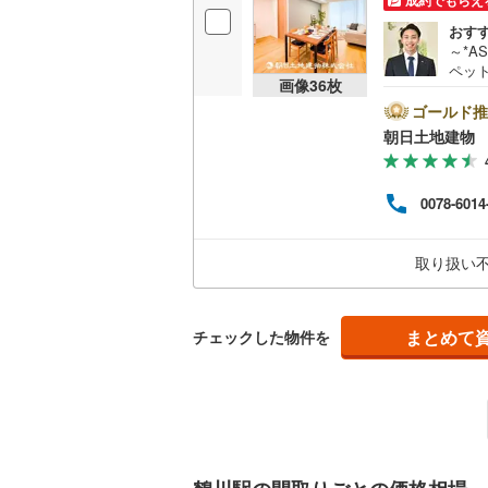
成約でもらえ
後藤寺線
(
おす
～*A
東北新幹
ペッ
画像
36
枚
時も楽
秋田新幹
い、安
ゴールド推
成約
朝日土地建物 
山陽新幹
歩1
密着
西九州新
ない
0078-6014
ても
相談
地下鉄
札幌市営
お待ち
取り扱い
仙台市地
東京メト
まとめて
チェックした物件を
東京メト
東京メト
都営浅草
都営大江