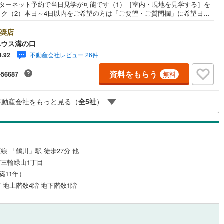
ンターネット予約で当日見学が可能です（1）［室内・現地を見学する］を
ック（2）本日～4日以内をご希望の方は「ご要望・ご質問欄」に希望日時
0
)
鶴見線
(
24
)
入ください！●10:00～21:00はお電話でのお問い合わせがスムーズです。
hoo！ 不動産キャンペーン対象店舗】当店で物件を成約するとPayPayポイ
奨店
ルジュサービス
9
)
（
0
）
キッズルーム
根岸線
(
155
)
（
0
）
もらえる「Yahoo！不動産 物件ご成約キャンペーン」の対象になりま
ハウス溝の口
「資料をもらう」「見学予約をする」ボタンからお問い合わせください。※
6
)
中央本線（JR東日本）
(
335
)
不動産会社レビュー 26件
4.92
ahoo！ JAPAN IDでログインしてください。※PayPayポイントは出金と
はできません。たくさんのお客様からのお言葉に感謝してこれからも楽し
4
)
八高線
(
64
)
資料をもらう
-56687
無料
敵なお家探しをお約束します。お家探しを始めてみようと思われたらまず
1
）
オール電化
（
0
）
お気軽に東宝ハウス溝の口に相談してみませんか？何も決まっていなくて
3
)
大糸線（JR東日本）
(
2
)
夫！まずはお客様の夢をお聞かせ下さい！未来の「不安」を「安心」に変
不動産会社をもっと見る（
全
5
社
）
「未来カレンダー」もご来店時に好評です。スタッフ一同いつでもお客様
各駅停車）
(
158
)
埼京線
(
473
)
問合せをお待ちしております。
全体
東海道本線（JR東海）
(
95
)
リー住宅
（
0
）
飯田線
(
10
)
線 「鶴川」駅 徒歩27分 他
三輪緑山1丁目
高山本線（JR東海）
(
1
)
（築11年）
ダイニング15畳以上
JR東海）
(
15
)
紀勢本線（JR東海）
(
1
)
 / 地上階数4階 地下階数1階
博多南線
(
17
)
R西日本）
(
0
)
北陸本線
(
0
)