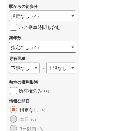
駅からの徒歩分
和歌山線
(
14
)
指定なし
（
4
）
東西線
(
94
)
バス乗車時間も含む
予讃線
(
7
)
詳しく見る
築年数
高徳線
(
6
)
指定なし
（
4
）
牟岐線
(
1
)
専有面積
山陽本線（JR九州）
(
3
)
下限なし
上限なし
~
篠栗線
(
16
)
敷地の権利形態
指宿枕崎線
(
15
)
所有権のみ
（
4
）
筑肥線
(
13
)
情報公開日
久大本線
(
19
)
指定なし
（
4
）
日田彦山線
(
9
)
本日
（
0
）
筑豊本線
(
5
)
3日以内
（
0
）