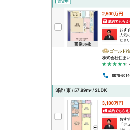
賃貸中
越美北線
(
独立型キ
2,500万円
氷見線
(
0
)
成約でもらえ
浴室
おす
紀勢本線（
人気
浴室乾燥
ださい
桜島線
(
12
画像
36
枚
め、
バルコニー、
とご
ゴールド推
加古川線
(
ンの
株式会社住まい
様へ
ルーフバ
赤穂線
(
21
きま
さい
宇野線
(
38
0078-6014
収納
福塩線
(
5
)
ウォーク
3階 / 東 / 57.99m
/ 2LDK
2
岩徳線
(
0
)
（
4
）
3,100万円
小野田線
(
販売、価格、
成約でもらえ
舞鶴線
(
0
)
おす
即入居可
「デ
木次線
(
0
)
4分