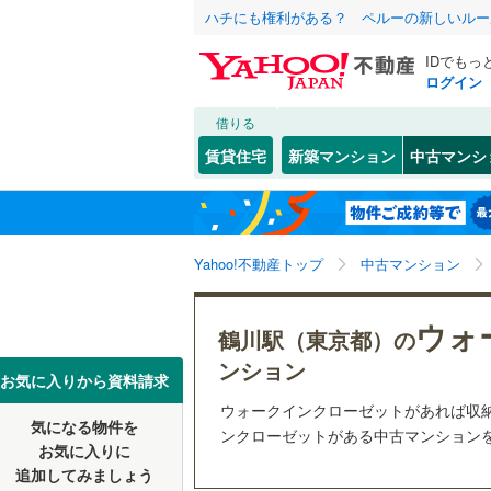
ハチにも権利がある？ ペルーの新しいルー
IDでもっ
ログイン
借りる
北海道
JR
北海道
函館本線
(
こだわり条件
リフォーム、
賃貸住宅
新築マンション
中古マンシ
石勝線
(
0
)
リノベー
東北
青森
（
2
）
根室本線
(
(
39
)
(
8
)
(
9
関東
東京
石北本線
(
Yahoo!不動産トップ
中古マンション
共用設備
常磐線
(
26
宅配ボッ
信越・北陸
新潟
ウォ
鶴川駅（東京都）の
祖師ケ谷大蔵
(
7
)
(
5
高崎線
(
15
トランク
(
10
)
ンション
東海
愛知
お気に入りから資料請求
両毛線
(
4
)
駐車場空
ウォークインクローゼットがあれば収
烏山線
(
9
)
気になる物件を
（
4
）
ンクローゼットがある中古マンションをY
近畿
大阪
お気に入りに
石巻線
(
0
)
追加してみましょう
管理・管理規
(
4
)
(
8
)
(
3