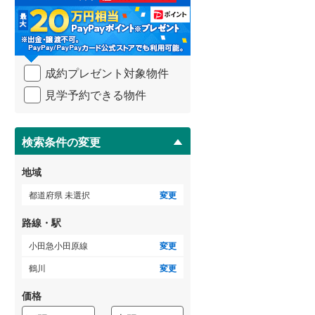
る
・
武蔵野線
(
201
)
条
件
ゲストルーム
横須賀線
(
284
)
（
0
）
を
成約プレゼント対象物件
マ
青梅線
(
31
)
イ
見学予約できる物件
ペ
小海線
(
0
)
ＴＶモニタ付インターホン
ー
ジ
京浜東北線
(
768
)
（
4
）
に
検索条件の変更
総武線
(
558
)
保
存
地域
御殿場線
(
14
)
す
る
都道府県 未選択
変更
中央本線（JR東海）
(
41
)
路線・駅
太多線
(
0
)
小田急小田原線
変更
名松線
(
1
)
鶴川
変更
東海道本線（JR西日本）
(
310
)
価格
小浜線
(
0
)