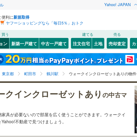
Yahoo! JAPAN
ル
と便利に
新規取得
ヤフーショッピングなら「毎日5％」おトク
検索条件を保存しました
買う
建てる
売る
7
)
札沼線
(
4
)
リノベーション
ョン
新築一戸建て
中古一戸建て
注文住宅
土地
売却査定
カ
この検索条件の新着物件通知は、
マイページ
から設定できます。
室蘭本線
(
0
)
ション・リフォーム
築古・築30年以上
（
0
）
岩手
宮城
秋田
山形
0
)
富良野線
(
0
)
梅ケ丘
)
(
12
)
(
19
)
(
11
)
(
6
)
(
3
)
(
1
)
鶴川駅、ウォークインクローゼット
神奈川
埼玉
千葉
茨城
0
)
釧網本線
(
0
)
東京都
町田市
鶴川駅
ウォークインクローゼットありの物件
5
)
水郡線
(
14
)
クスあり
（
4
）
24時間ゴミ出し可
（
2
）
長野
富山
石川
福井
ークインクローゼットあり
の中古マ
向ケ丘遊園
読売ランド前
)
(
4
)
(
2
)
(
10
)
(
13
)
4
)
上越線
(
7
)
検索条件を保存する
ルーム
（
1
）
エレベーター
（
4
）
(
7
)
閉じる
閉じる
お気に入りリストを見る
お気に入りリストを見る
閉じる
閉じる
岐阜
静岡
三重
水戸線
(
1
)
きあり（近隣を含む）
オートロック
（
4
）
マイページ
(
7
)
納家具が必要ないので部屋を広く使うことができます。ウォークイ
仙山線
(
24
)
ahoo!不動産で見つけましょう。
兵庫
京都
滋賀
奈良
気仙沼線
(
0
)
約
0
)
(
28
)
(
8
)
(
4
)
(
6
)
(
25
)
(
16
)