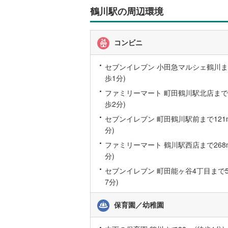
鶴川駅の周辺環境
いすみ鉄
コンビニ
IGRいわ
弘南鉄道
セブンイレブン 小田急マルシェ鶴川まで
歩1分)
由利高原
ファミリーマート 町田鶴川駅北店まで10
長野電鉄
歩2分)
セブンイレブン 町田鶴川駅前まで121m
宇都宮ラ
分)
鹿島臨海
ファミリーマート 鶴川駅西店まで268m
分)
小湊鐵道
(
セブンイレブン 町田能ヶ谷4丁目まで51
上毛電気
7分)
流鉄流山
保育園／幼稚園
京成本線
(