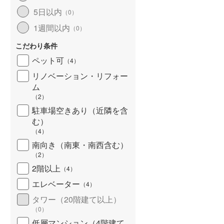
北海道新幹線
(
0
)
5日以内
（
0
）
1週間以内
（
0
）
山形新幹線
(
62
)
こだわり条件
東海道新幹線
(
168
)
ペット可
（
4
）
九州新幹線
(
27
)
リノベーション・リフォー
ム
（
2
）
駐車場空きあり（近隣を含
札幌市営地下鉄東豊線
(
7
)
む）
東京メトロ銀座線
(
266
)
（
4
）
南向き（南東・南西含む）
東京メトロ日比谷線
(
395
)
（
2
）
東京メトロ有楽町線
(
457
)
2階以上
（
4
）
エレベーター
（
4
）
東京メトロ副都心線
(
272
)
タワー（20階建て以上）
都営新宿線
(
257
)
（
0
）
横浜市営地下鉄グリーンライン
低層マンション（4階建て