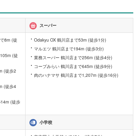
道
(
0
)
北越急行ほくほく線
(
0
)
スーパー
て銀河鉄道
(
11
)
青い森鉄道
(
1
)
弘南線
(
1
)
弘南鉄道大鰐線
(
1
)
8m (徒
Odakyu OX 鶴川店まで53m (徒歩1分)
マルエツ 鶴川店まで194m (徒歩3分)
鉄道鳥海山ろく線
(
0
)
福島交通飯坂線
(
3
)
5m (徒
業務スーパー 鶴川店まで256m (徒歩4分)
長野線
(
1
)
上田電鉄別所線
(
1
)
コープみらい 鶴川店まで645m (徒歩9分)
 (徒歩2
イトレール
(
9
)
関東鉄道竜ケ崎線
(
0
)
肉のハナマサ 鶴川店まで1,207m (徒歩16分)
鉄道大洗鹿島線
(
8
)
ひたちなか海浜鉄道湊線
(
0
)
 (徒歩4
1
)
千葉都市モノレール
(
55
)
4m (徒歩
鉄道上毛線
(
1
)
秩父鉄道
(
3
)
線
(
31
)
つくばエクスプレス
(
163
)
小学校
191
)
京成押上線
(
36
)